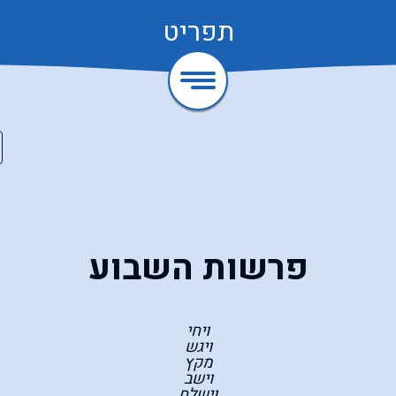
תפריט
פרשות השבוע
ויחי
ויגש
מקץ
וישב
וישלח