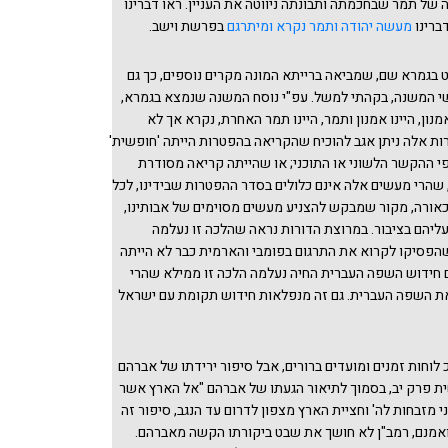
ה של תמר שבחכמתה ותבונתה ניווטה את העניין. ראו דברינו
דברינו
מעשה יהודה ותמר נקרא ומיתרגם
בפרשת וישב.
ט בגמרא שם, שמביאה ברייתא המונה מקרים נוספים, כך גם
 המשנה, בקהתי למשל. עפ"י נוסח המשנה שנמצא בגמרא,
נון, היינו אמנון ותמר, היינו תמר האחרת, נקרא אך לא
ות אלה ניתן אגב להוכיח שהקריאה בהפטרות הייתה 'חופשית'
י ההקשר הלשוני או התוכני; או שהייתה קריאה מסודרת
, שהרי מעשים אלה אינם כלולים בסדר ההפטרות שבידינו, לכל
כאורה, מקור שמבקש להצניע מעשים מסוימים של אבותינו,
עליהם בציבור. במרוצת הדורות נראה שהלכה זו נעלמה
פסיקו לקרוא את התרגום בפומבי והארמית כבר לא הייתה
 חידוש השפה העברית החיה נעלמה הלכה זו ממילא שהרי
את השפה העברית. גם זה מנפלאות חידוש תקומת עם ישראל
לוחות זמנים ומועדים ברורים, אבל סיפור ירידתו של אברהם
 פרק יב, בסמוך לתיאור הגעתו של אברהם "אל הארץ אשר
י מזבחות לה' וחציית הארץ מצפון לדרום עד הנגב, סיפור זה
אמנם, רמב"ן לא חושך את שבט ביקורתו הקשה מאברהם.