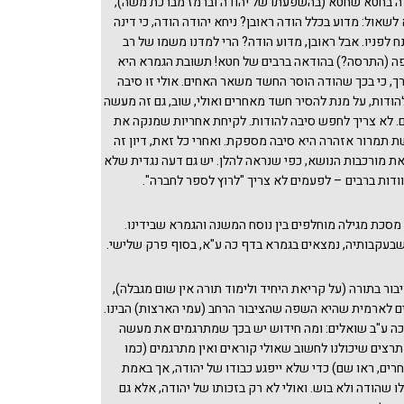
דה בחטא שחטא (בהשפעתו של יהודה וברמז מברכת משה),
שאול: מדוע בכלל הודה ראובן? ניחא יהודה הודה, כי דינה
ח לפניו. אבל ראובן, מדוע הודה? הרי למדנו משמו של רב
 (התרסה?) בהודאה ברבים של חטא! תשובת הגמרא היא
רך, כי בכך שהודה הוסר החשד משאר האחים. אולי זו סיבה
הודות, על מנת להסיר חשד מאחרים ואולי, שוב, גם זה מעשה
ם. לא צריך לחפש סיבה להודות. לקיחת אחריות שמנקה את
תמרור אזהרה היא סיבה מספקת. ואחרי כל זאת, דיון זה
את מורכבות הנושא, כפי שנראה להלן. יש גם דעה נגדית שלא
ודות ברבים – לפעמים לא צריך "לרוץ לספר לחברה".
 מסכת מגילה מוחלפים בין נוסח המשנה והגמרא שבידינו.
 שבעקבותיה, נמצאים בגמרא בדף כה ע"א, בסוף פרק שלישי.
יבור בתורה (על קריאת היחיד ולימוד תורה אין שום מגבלה),
 לארמית שהיא השפה שהציבור הרחב (עמי הארצות) הבינו.
כה ע"ב שואלים: ומה חידוש יש בכך שמתרגמים את מעשה
תרצים שיכולנו לחשוב שאולי קוראים ואין מתרגמים (כמו
רים, ראו שם) כדי שלא ייפגע כבודו של יהודה, אך באמת
ו שהודה ולא בוש. ואולי לא רק בזכותו של יהודה, אלא גם