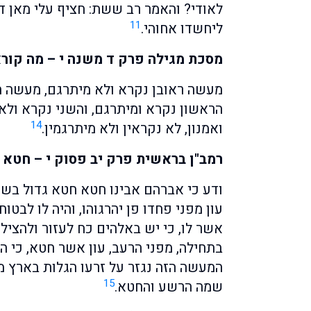
לאודי? והאמר רב ששת: חציף עלי מאן ד
11
ליחשדו אחוהי.
מסכת מגילה פרק ד משנה י – מה קור
מעשה ראובן נקרא ולא מיתרגם, מעשה ת
הראשון נקרא ומיתרגם, והשני נקרא ולא
14
ואמנון, לא נקראין ולא מיתרגמין.
רמב"ן בראשית פרק יב פסוק י – חטא
ודע כי אברהם אבינו חטא חטא גדול ב
עון מפני פחדו פן יהרגוהו, והיה לו לבט
אשר לו, כי יש באלהים כח לעזור ולהציל.
בתחילה, מפני הרעב, עון אשר חטא, כי ה
המעשה הזה נגזר על זרעו הגלות בארץ 
15
שמה הרשע והחטא.