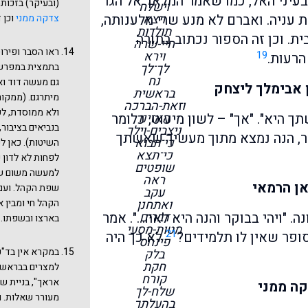
עיני האל, כמו שאמר המלאך אל הגר
(ובעיקר) בזכות
וישלח
ויצא
ת עניה. ואברם לא מנע שרי מלענותה,
צדקה ממני
וכן 
תולדות
ית. וכן זה הספור נכתוב בתורה
חיי-שרה
ראו הסבר ופירו
19
וירא
הרעות.
לך־לך
בתמצית במפרשי
נח
גם מעשה דוד ואמ
ן אבימלך ליצחק
בראשית
מיתרגם. (ממקור
וזאת-הברכה
ולא ממוסדת, לפ
האזינו
ך היא". "אך" – לשון מיעוט, כלומר
בנביאים בציבור
ניצבים-וילך
מר, הנה נמצא מתוך מעשיך שאשתך
כי־תבוא
השיטות). כאן ל
כי־תצא
לפחות לא לדון 
שופטים
למעשה משום שה
ראה
אן הרמאי
שפת הקהל. ועם
עקב
ואתחנן
הקהל חי ומבין 
דברים
ה. "ויהי בבוקר והנה היא לאה…". אמר
בארצו ובשפתו.
מטות-מסעי
21
סופר שאין לו תלמידים?
לא כך היה
פינחס
במקרא אין בד"כ 
בלק
חקת
למצרים בבראשית
קורח
אראך", בניית שנ
קה ממני
שלח-לך
מעורר שאלות. ו
בהעלתך