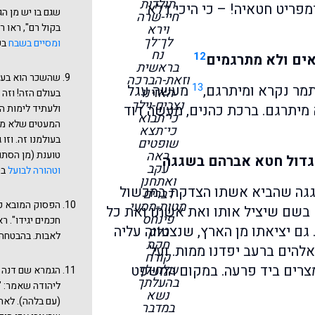
תולדות
מפריט חטאיה! – כי היכי דלא
שגם בו יש מן הג
חיי-שרה
וירא
בקול רם", ראו ר
לך־לך
ומסיים בשבח
בפ
נח
12
אים ולא מתרגמים
בראשית
שהשכר הוא בעו
וזאת-הברכה
13
מר נקרא ומיתרגם,
מעשה עגל
האזינו
בעולם הזה! וזה
נצבים-וילך
 מיתרגם. ברכת כהנים, מעשה דוד
ולעתיד לימות ה
כי־תבוא
המעטים שלא מע
כי־תצא
בעולמנו זה. וז
שופטים
ראה
טוענת (מן הסתם
 גדול חטא אברהם בשגגה
עקב
וטהורה לבועל
בפ
ואתחנן
שגגה שהביא אשתו הצדקת במכשול
דברים
מטות-מסעי
הפסוק המובא כא
וח בשם שיציל אותו ואת אשתו ואת כל
פינחס
חכמים יגידו". 
 גם יציאתו מן הארץ, שנצטווה עליה
בלק
לאבות. בהבטחה 
חקת
אלהים ברעב יפדנו ממות. ועל
קורח
שלח-לך
מצרים ביד פרעה. במקום המשפט
הגמרא שם דנה ת
בהעלתך
ליהודה שאמר: "
נשא
(עם בלהה). לאח
במדבר