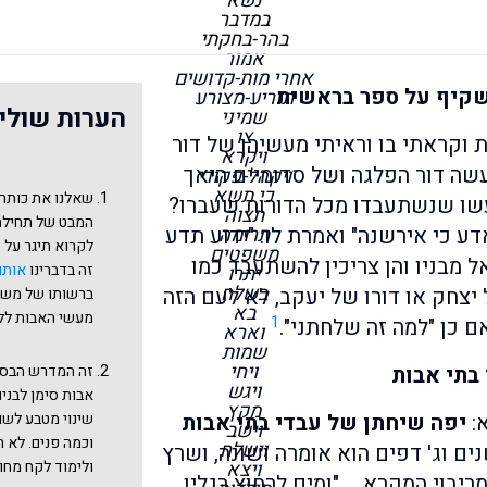
נשא
במדבר
בהר-בחקתי
אמור
אחרי מות-קדושים
שקיף על ספר בראשית
תזריע-מצורע
הערות שולי
שמיני
צו
 וקראתי בו וראיתי מעשיהן של דור
ויקרא
מעשה דור הפלגה ושל סדומיים היאך
ויקהל-פקודי
כי תשא
שאלנו את כותר
 עשו שנשתעבדו מכל הדורות שעברו?
תצוה
המבט של תחילת
תרומה
ע כי אירשנה" ואמרת לו: "ידוע תדע
לקרוא תיגר על 
משפטים
אל מבניו והן צריכין להשתעבד כמו
זה בדברינו
אותם
יתרו
בשלח
 יצחק או דורו של יעקב, לא לעם הזה
ברשותו של משה 
בא
מעשי האבות לל
1
 כן "למה זה שלחתני".
וארא
שמות
ויחי
בתי אבות
זה המדרש הבסיס
ויגש
אבות סימן לבנים
מקץ
א:
יפה שיחתן של עבדי בתי אבות
שינוי מטבע לשון
וישב
וכמה פנים. לא 
וישלח
ים וג' דפים הוא אומרה ושונה, ושרץ
ויצא
ולימוד לקח מחו
ריבוי המקרא … "ומים לרחוץ רגליו