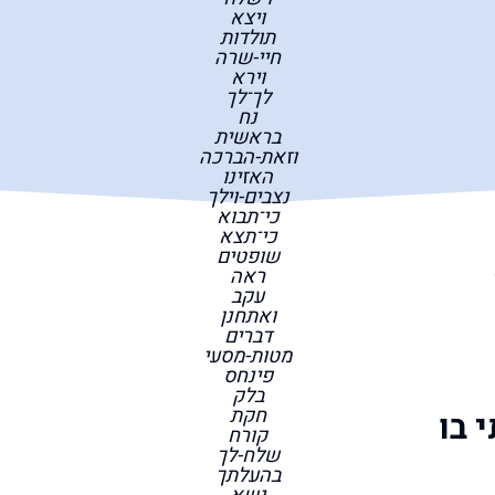
ויצא
תולדות
חיי-שרה
וירא
לך־לך
נח
בראשית
וזאת-הברכה
האזינו
נצבים-וילך
כי־תבוא
כי־תצא
שופטים
ראה
עקב
ואתחנן
דברים
מטות-מסעי
פינחס
בלק
חקת
 בו
קורח
שלח-לך
בהעלתך