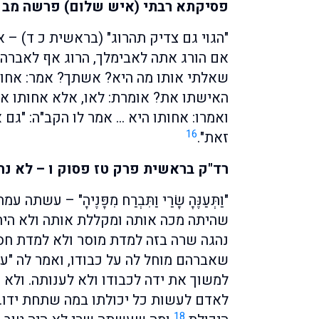
פסיקתא רבתי (איש שלום) פרשה מב –
"הגוי גם צדיק תהרוג" (בראשית כ ד) – א
אם הורג אתה לאבימלך, הרוג אף לאברהם.
שאלתי אותו מה היא? אשתך? אמר: אחותי
האישתו את? אומרת: לאו, אלא אחותו אני
ואמרו: אחותו היא … אמר לו הקב"ה: "גם 
16
זאת".
רד"ק בראשית פרק טז פסוק ו – לא נ
"וַתְּעַנֶּהָ שָׂרַי וַתִּבְרַח מִפָּנֶיהָ" –
שהיתה מכה אותה ומקללת אותה ולא היתה
נהגה שרה בזה למדת מוסר ולא למדת חסיד
שאברהם מוחל לה על כבודו, ואמר לה "עשי
למשוך את ידה לכבודו ולא לענותה. ולא מ
לאדם לעשות כל יכולתו במה שתחת ידו.
18