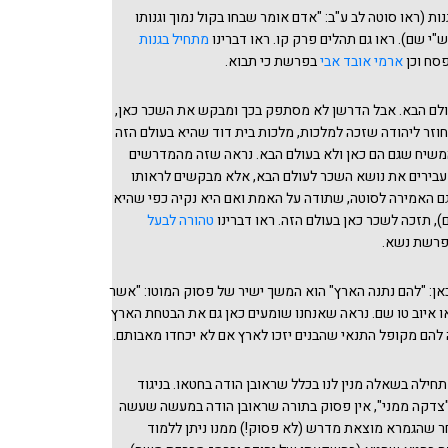
נות (ראו סוטה לב ע"ב: "אדם אומר שבחו בקול נמוך וגנותו
ש"י שם). ראו גם תהלים פרק קו. ראו דברינו
מתחיל בגנות
סח וכן
ארמי אובד אבי
בפרשת כי תבוא.
לם הבא. אבל הדרשן לא מסתפק בכך ומבקש את השכר כאן,
 חוזר ליהודה שזכה למלכות, מלכות בית דוד שהיא בעולם הזה
משיח שגם הם כאן ולא בעולם הבא. נראה שזה מהמדרשים
בירים את נושא השכר לעולם הבא, אלא מבקשים לראותו
ו גם האמירה לסוטה, שתודה על האמת ואם היא נקיה כפי שהיא
), תזכה לשכר כאן בעולם הזה. ראו דברינו
טהורה לבעל
רשת נשא.
ן: "להם נתנה הארץ" הוא המשך ישיר של פסוק המוטו: "אשר
ראו איוב טו שם. נראה שאנחנו שומעים כאן גם את הבטחת הארץ
להם מקופל התנאי שהבנים יזכו לארץ אם לא יכחדו מאבותם.
חילה בשאלה מנין לנו בכלל שראובן הודה בחטאו. בניגוד
צדקה ממני", אין פסוק בתורה שראובן הודה במעשה שעשה
ר שהגמרא מוצאת מדרש (לא פסוק!) ממנו ניתן ללמוד