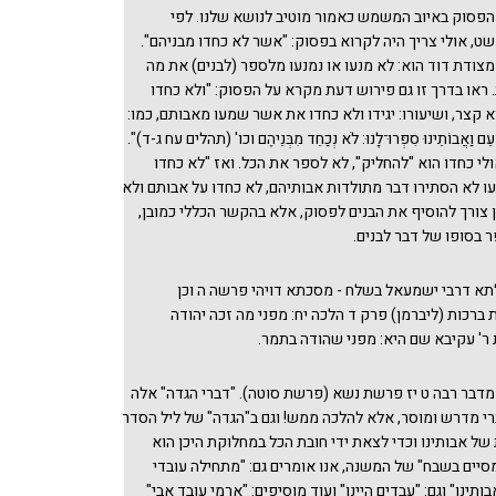
הפסוק באיוב המשמש כאמור מוטיב לנושא שלנו. לפי
ט, אולי צריך היה לקרוא בפסוק: "אשר לא כחדו מבניהם".
צודת דוד הוא: לא מנעו או נמנעו מלספר (לבנים) את מה
ראו בדרך זו גם פירוש דעת מקרא על הפסוק: "ולא כחדו
קצר, ושיעורו: יגידו ולא כחדו את אשר שמעו מאבותם, כמו:
ֵדָעֵם וַאֲבוֹתֵינוּ סִפְּרוּ־לָנוּ: לֹא נְכַחֵד מִבְּנֵיהֶם וכו' (תהלים עח ג-ד)".
לי כחדו הוא "להחליק", לא לספר את הכל. ואז "לא כחדו
 לא הסתירו דבר מתולדות אבותיהם, לא כחדו על אבותם ולא
ן צורך להוסיף את הבנים לפסוק, אלא בהקשר הכללי כמובן,
 בסופו של דבר לבנים.
לתא דרבי ישמעאל בשלח - מסכתא דויהי פרשה ה וכן
רכות (ליברמן) פרק ד הלכה יח: מפני מה זכה יהודה
ר' עקיבא שם היא: מפני שהודה בתמר.
מדבר רבה ט יז פרשת נשא (פרשת סוטה). "דברי הגדה" אלה
רי מדרש ומוסר, אלא להלכה ממש! וגם ב"הגדה" של ליל הסדר
של אבותינו וכדי לצאת ידי חובת הכל במחלוקת היכן הוא
מסיים בשבח" של המשנה, אנו אומרים גם: "מתחילה עובדי
ותינו" וגם: "עבדים היינו" ועוד מוסיפים: "ארמי עובד אבי"