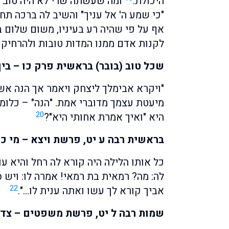
היכולת.
ומה שעשתה שרי לא היה טוב ב
"כי שמע ה' אל עניך" והשיב לה ברכה תח
אף על פי שהיה רע בעיניו, משום שלום ב
לקנות אדם ממנו המדות טובות ולהרחיק 
שכל טוב (בובר) בראשית פרק כו – בי
"ויקרא אבימלך ליצחק ויאמר אך הנה אשת
מיעטת עצמך מדוברי אמת. "הנה" – כלו
20
היא "ואיך אמרת אחותי היא"?
בראשית רבה ע יט, פרשת ויצא – מי כ
כל אותו הלילה היה קורא לה רחל והיא עונ
לה: מה? רמאית בת רמאי! אמרה לו: ויש 
22
אביך קורא לך עשו ואתה ענית לו…".
שמות רבה ל יט, פרשת משפטים – צד