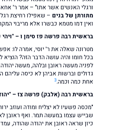
ורגלי האנשים אשר אתו" – אמר ר' אחא:
מתורתן של בנים
– שאפילו רחיצת רגלים
ואין דמו מטמא כבשרו אלא מריבוי המקר
בראשית רבה פרשה פז סימן ו – "ויהי 
מטרונה שאלה את ר' יוסי, אמרה לו: אפ
בכל חומו והיה עושה הדבר הזה? הוציא 
לפניה מעשה ראובן ובלהה, מעשה יהודה 
גדולים וברשות אביהן לא כיסה עליהם ה
3
אחת כמה וכמה.
בראשית רבה (אלבק) פרשה צז – "יהוד
"מכסה פשעיו לא יצליח ומודה ועוזב ירוח
שבייש עצמו במעשה תמר. ואף ראובן לא 
כיון שראה ראובן את יהודה שהודה, עמד 