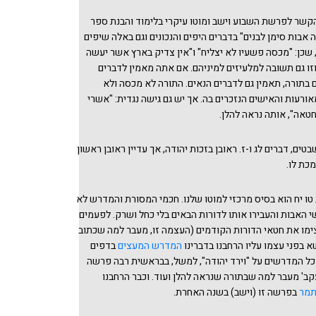
שר לפרשת השבוע וישב ומוטו עיקרי בלימוד והבנת ספר
אבות סימן לבנים" בדברים היפים והנכונים וגם באלה שיפים
 שכן: "מכסה פשעיו לא יצליח" ו"אין צדיק בארץ אשר יעשה
וזו גם תשובה למלעיזים למיניהם. אם אתה מאמין לדברים
 בתורה, תאמין גם לדברים הנאים. התורה לא מכסה ולא
ורעות והאישים הנזכרים בה. אך יש גם גישה נגדית: "אשרי
חטאה", אותה נראה להלן.
ם, דברים לג ו-ז. ראובן בזכות יהודה, אך עדיין ראובן ראשון
כת לו.
טו יח הוא בסיס מרכזי למוטו שלנו. חכמי המסורת והמדרש לא
 האבות והעבירו אותו לדורות הבאים בלי כחל ושרק. לפעמים
ימו את חטאי הדורות הקודמים (העצמה זו, מעבר למה שכתוב
א בפני עצמו עליו הרחבנו בדברינו
המדרש המעצים
בדפים
 כל המדרשים על "וירד יהודה", למשל, בבראשית רבה פרשה
עקב' מעבר למה שבתורה שנראה להלן ועוד. וכבר הרחבנו
תמר
בפרשה זו (וישב) בשנה האחרת.