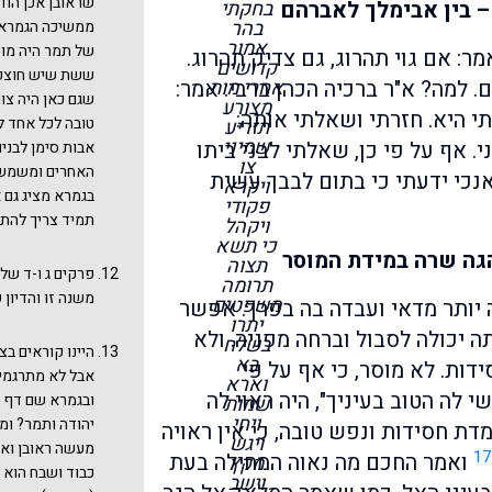
שראובן אכן הו
 בין אבימלך לאברהם
בחקתי
בהר
ממשיכה הגמרא ל
אמור
של תמר היה מונ
מר: אם גוי תהרוג, גם צדיק תהרוג.
קדושים
ששת שיש חוצפה
אחרי מות
 למה? א"ר ברכיה הכהן ברבי: אמר:
שגם כאן היה צו
מצורע
 היא. חזרתי ושאלתי אותה:
טובה לכל אחד ל
תזריע
שמיני
. אף על פי כן, שאלתי לבני ביתו
אבות סימן לבני
צו
האחרים ומשמשת 
אנכי ידעתי כי בתום לבבך עשית
ויקרא
בגמרא מציג גם 
פקודי
תמיד צריך להתו
ויקהל
כי תשא
הגה שרה במידת המוסר
תצוה
פרקים ג ו-ד של
תרומה
משנה זו והדיון
משפטים
 עשתה עמה יותר מדאי ועבדה בה בפרך. אפשר
יתרו
 יכולה לסבול וברחה מפניה. ולא
בשלח
היינו קוראים בצ
בא
ות. לא מוסר, כי אף על פי
אבל לא מתרגמים
וארא
 לה הטוב בעיניך", היה ראוי לה
ובגמרא שם דף 
שמות
ויחי
יהודה ותמר? ומ
דת חסידות ונפש טובה, כי אין ראויה
ויגש
מעשה ראובן ואח
17
ואמר החכם מה נאוה המחילה בעת
מקץ
כבוד ושבח הוא ל
וישב