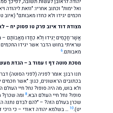
יהודה לראובן לעשות תשובה, לפיכך סמכו
ואל ימות" וכתוב אחריו: "וזאת ליהודה ויא
חכמים יגידו ולא כחדו מאבותם" (איוב טו 
מצודת דוד איוב פרק טו פסוק יח – ל
אֲשֶׁר־חֲכָמִים יַגִּידוּ וְלֹא כִחֲדוּ מֵאֲב
שראיתי בחוש הדבר אשר יגידו החכמים 
6
מאבותם.
מסכת סוטה דף ז עמוד ב – הגדת מעש
תנו רבנן: אומר לפניה (לפני הסוטה) דב
בכתובים הראשונים, כגון: "אשר חכמים יג
ולא בוש, מה היה סופו? נחל חיי העולם ה
8
סופו? נחל חיי העולם הבא.
ומה שכרן? מ
שכרן בעולם הזה? – "להם לבדם נתנה האר
10
יט).
… בשלמא יהודה דאודי – כי היכי 