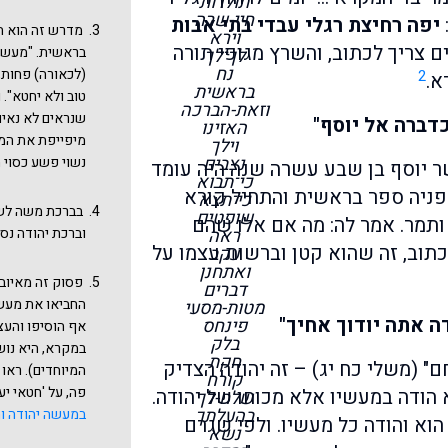
תולדות
חיי-שרה
יפה רחיצת רגלי עבדי בתי אבות
מדרש זה הוא הק
וירא
 צריך לכתוב, והשרץ מגופי תורה
בראשית. "מעשה 
לך־לך
נח
(לכאורה) פחות,
2
א.
בראשית
טוב ולא יחטא". 
וזאת-הברכה
שנראים לא נאים
כדברה אל יוסף"
האזינו
מיפייפת את המא
וילך
נצבים
נשוי פשע כסוי 
שר יוסף בן שבע עשרה שנה היה עומד
כי־תבוא
לפניה ספר בראשית והתחיל קורא
כי־תצא
בברכת משה לשבטי
שופטים
ותמר. אמר לה: מה אם אלו שהם
ראה
וברכת יהודה נסמ
כתוב, זה שהוא קטן וברשות עצמו על
עקב
ואתחנן
פסוק זה מאיוב 
דברים
החביאו את מעשי
מטות-מסעי
ה אתה יודוך אחיך"
פינחס
אף הוסיפו והעצ
בלק
במקרא, היא נוש
חקת
ם" (משלי כח יג) – זה יהודה הצדיק
המיוחדים). ראו
קורח
פה, על 'חטאי י
הודה במעשיו אלא מכוחו של יהודה.
שלח-לך
בהעלתך
במעשה יהודה ו
הוא והודה כל מעשיו. ולפי שגרם
נשא