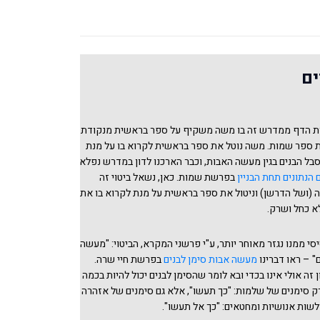
ים
ת הדף ממדרש זה בו משה משקיף על ספר בראשית מנקודת
 ספר שמות. משה נוטל את ספר בראשית לקרוא בו על מנת
סבל הבנים בגין מעשה האבות, וכבר הארכנו לדון במדרש נפלא
 הנתונים תחת הבניין
בפרשת שמות. כאן, נשאל ביטוי זה
(ושל הדרשן) וניטול את ספר בראשית על מנת לקרוא בו את
א כחל ושרק.
י ממנו נגזר מאוחר יותר, ע"י פרשני המקרא, הביטוי: "מעשה
" – ראו דברינו
מעשה אבות סימן לבנים
בפרשת חיי שרה.
 זה אולי אינו בכדי ובא לומר שהסימן לבנים יכול להיות בכמה
רק סימנים של שלמות: "כך תעשו", אלא גם סימנים של אזהרה
לשות אנושיות ומחטאים: "כך אל תעשו".