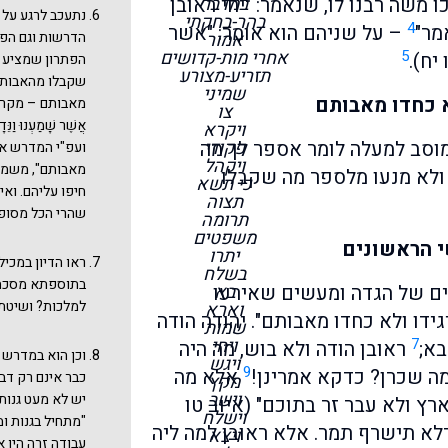
במדבר
 משה רבנו לו, שנאמר: "יחי ראובן
נתעכב לרגע על 
בהר-בחקתי
4
מר"
– על שניהם הוא אומר: "אשר
אמור
הדרשות וגם הפש
5
אחרי מות-קדושים
יח).
הפתרון שמציע מ
תזריע-מצורע
שקבלו מהאבות. 
שמיני
א כחדו מאבותם
מאבותם – מקרא 
צו
אֲשֶׁר שָׁמַעְנוּ וַנּ
ויקרא
פקודי
וֹתָם – מוסב למעלה לומר אספר לך מה
ועפ"י המדרש או
ויקהל
מאבותם", משמעו
ולא מנעו מלספר מה שקבלו
כי תשא
חיפו עליהם. ואי
תצוה
שהרי הכל מסופר
תרומה
משפטים
י הראשונים
יתרו
ראו הדיון במכי
בשלח
בתוספתא מסכת ב
בא
רים של הגדה ומעשים שאירעו
למלכות? ושיטת 
וארא
ידו ולא כחדו מאבותם". יהודה הודה
שמות
7
ויחי
בא;
ראובן הודה ולא בוש, מה היה
וכן הוא במדרש 
ויגש
9
ה שכרן? כדקא אמרינן!
אלא מה
כבר אינם רק דב
מקץ
וישב
יש לא מעט גנות 
ץ ולא עבר זר בתוכם" (איוב טו
וישלח
"מתחיל בגנות ו
דלא תישרף תמר. אלא ראובן למה ליה
ויצא
עבודה זרה היו אב