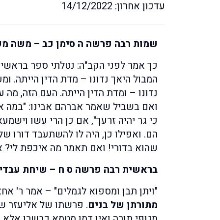
עדכון אחרון: 14/12/2022
שמות רבה פרשה ה סימן כב – משה מ
כך אמר לפני הקב"ה: נטלתי ספר בראשית
המבול היאך נדונו – מדת הדין הייתה. ו
נדונו – ומדת הדין הייתה. העם הזה, מה
ואם בשביל שאמר אברהם אבינו: "במה אד
כי גר יהיה זרעך", אם כן הרי עשו וישמע
הם. ואפילו כן, היה לו להשתעבד דורו של
שהוא בדורי! ואם תאמר מה איכפת לי? אם
בראשית רבה פרשה ס ח – שיחת עבדי 
"ויתן תבן ומספוא לגמלים" – אמר ר' אח
מתורתן של בנים
. פרשתו של אליעזר שנ
מגופי תורה ואין דמו מטמא כבשרו אלא מ