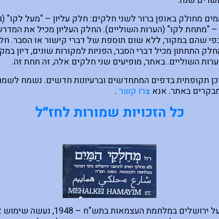
שרים שנה.
ים מחולק באופן ברור לשני חלקים: חלק עליון – "מעל לקו" (
– "מתחת לקו" (הערות השוליים). החלק העליון מכיל את המדר
פי שהם במקור, ללא שום תוספת של דברי קישור או הסבר. חלק
לק התחתון מכיל דברי הסבר, הפניות למקורות שונים, דיון במקור
ערות השוליים. באתר, מופיעים שני חלקים אלה, זה תחת זה.
ן תקופתית בדפים המתחדשים וברעיונות חדשים. נשמח לשמוע
מבקרים באתר. אנא
צרו קשר
.
כל הזכויות שמורות לחז״ל
בימי המצור על ירושלים במלחמת העצמאות בתש"ח – 1948,