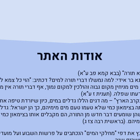
אודות האתר
א תורה" (בבא קמא פב ע"א)
א בר אידי: למה נמשלו דברי תורה למים? דכתיב: "הוי כל צמא ל
מים מניחין מקום גבוה והולכין למקום נמוך, אף דברי תורה אין מ
תו שפלה. (תענית ז ע"א)
 בקרב הארץ" – מה דגים הללו גדלים במים, כיון שיורדת טיפה א
 בצימאון כמי שלא טעמו טעם מים מימיהם, כך הן ישראל: גדל
 שהן שומעים דבר חדש מן התורה, הם מקבלים אותו בצימאון כמ
מיהם. (בראשית רבה צז ג)
 את דפי "מחלקי המים" הנכתבים על פרשות השבוע ועל מועדי