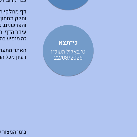
כבר קרוב לע
דף מחלקי המ
וחלק תחתון 
והפרשנים, כ
עיקר הדף. הח
זה מופיע בה
כי־תצא
האתר מתעדכ
ט׳ בֶּאֱלוּל תשפ״ו
רעיון מכל ה
22/08/2026