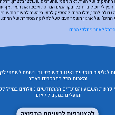
 הוותיקים של העיר. זאת מפני שהערבים ששלטו בלטרון, דרכה ע
עין לירושלים, חיבלו בקו המים הבריטי, וייבשו את העיר. אף 
ה גדולה למדי, יכלו המים להספיק לתושבי העיר למשך חודש ימי
 המים" של ארגון משמר העם פעל לחלוקה מסודרת של המים. ה
נה לשכונה בירושלים, רכובים על עגלות גדולות עמוסות בחביות,
היובל לאתר מחלקי המים
וחילקו מים לכל משפחה לפי צרכיה. במקביל חולק לתושבי העי
 לחסוך ולנצל את המים ביעילות, על ידי שימושים חוזרים, שכן 
ה כעשירית מכמות המים בימים רגילים. (מתוך
אתר ויקיפדיה
 לגלישה חופשית ואינו דורש רישום. נשמח לשמוע לק
והארות מכל המבקרים באתר.
י פרשת השבוע והמועדים המתחדשים נשלחים במייל לכל 
ומועלים במקביל לאתר.
להצטרפות לרשימת התפוצה