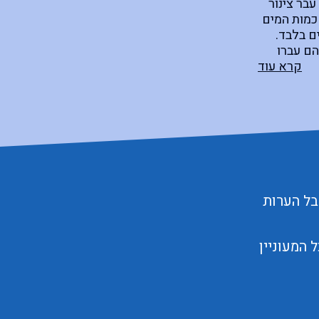
בר צינור
שכמות המים
ם בלבד.
ם עברו
 ובמרכז כל
קרא עוד
ר תרשים
לכל
)
בל הערות
המעוניין