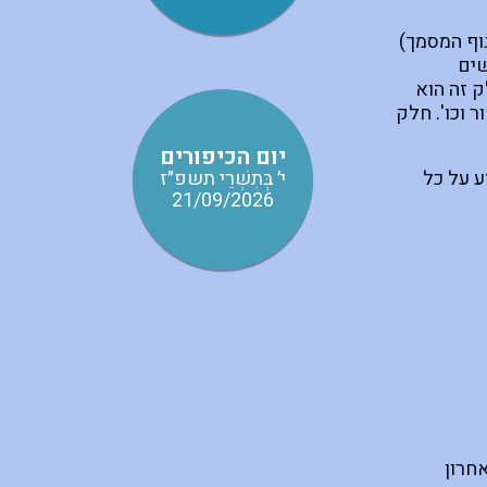
גוף המסמך)
שים
 זה הוא
 וכו'. חלק
יום הכיפורים
 על כל
י׳ בְּתִשְׁרֵי תשפ״ז
21/09/2026
 נעשה שימוש אחרון