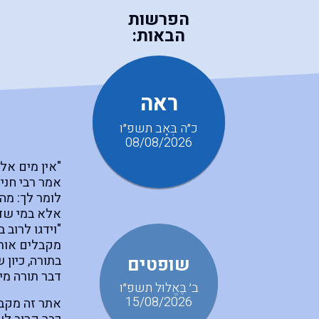
הפרשות
הבאות:
ראה
כ״ה בְּאָב תשפ״ו
08/08/2026
"אין מים אל
אמר רבי חנינ
לומר לך: מה 
אלא במי שדע
"וידגו לרוב
מקבלים אותה
בתורה, כיון
שופטים
דבר תורה מי
ב׳ בֶּאֱלוּל תשפ״ו
15/08/2026
אתר זה מקבץ