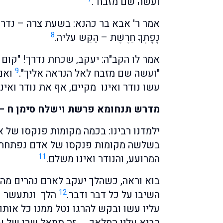
ועשה שם מזבח".
אמר ר' אבא בר כהנא: בשעת צרה – נדר, 
8
נָפָתְךָ חֵרֶשֶׁת – הַקֵּש עליה.
אמר לו הקב"ה: יעקב, שכחת נדרך! "קום 
9
"ועשה שם מזבח לאל הנראה אליך".
ואם 
עשו נודר ואינו מקיים, אף את נודר ואינך
מדרש תנחומא פרשת וישלח סימן ח –
ילמדנו רבינו: בכמה מקומות פנקסו של א
בשלשה מקומות פנקסו של אדם נפתחת, ה
11
המרועע, והנודר ואינו משלם.
בוא וראה, כשהלך יעקב לארם נהרים מה כ
12
השיבו על כל דבר ודבר.
הלך ונתעשר וב
עליו עשו ובקש להרגו נטל ממנו כל אותו 
הביא עליו המלאך … זה סמאל שרו של עש