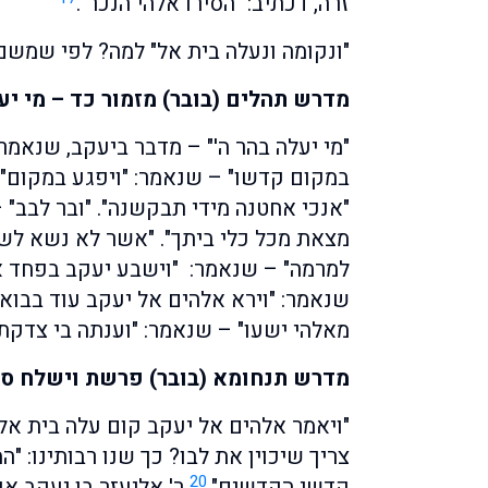
זרה, דכתיב: "הסירו אלהי הנכר".
"ונקומה ונעלה בית אל" למה? לפי שמשם
מדרש תהלים (בובר) מזמור כד – מי יע
"מי יעלה בהר ה'" – מדבר ביעקב, שנאמר:
במקום קדשו" – שנאמר: "ויפגע במקום". 
"אנכי אחטנה מידי תבקשנה". "ובר לבב"
מצאת מכל כלי ביתך". "אשר לא נשא לשו
למרמה" – שנאמר: "וישבע יעקב בפחד אב
שנאמר: "וירא אלהים אל יעקב עוד בבואו
מאלהי ישעו" – שנאמר: "וענתה בי צדקתי
מדרש תנחומא (בובר) פרשת וישלח סימ
"ויאמר אלהים אל יעקב קום עלה בית אל",
צריך שיכוין את לבו? כך שנו רבותינו: "
20
קדשי הקדשים".
ר' אליעזר בן יעקב או