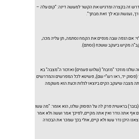
קיום הוא הקמת בית אלהים וקבלת אלוהות הקב"ה), או
רש זה בקצרה ומדגיש את הקשר למעשה דינה: "קום עלה –
ל בית אבי הוא חלק מקיום הנדר ובאחריות יעקב. ובדורות
ך, נענשת ובא לך זאת מבתך".
 העלייה לארץ ישראל היא בידי אדם או בידי שמים ובאחריות
לוי: אם הנפה שבה מנפים את הקמח נסתמה, תן עליה מכה,
ב"ה מקיש ביעקב ששכח (נסתם).
שלנו מוזכר "מזבח" (שלוש פעמים) ואזכור ה"מצבה" בא
 (פסוק יד, ראו רש"י שם), פשיטא לכל המפרשים והמדרשים
ה מצבה שיעקב הקים ביוצאו לגלות וכעת הוא משקמה
למשל מדרש שכל טוב (בובר) בראשית פרק לה: "ויקרא יעקב
אשר דבר אתו שם אלהים בית אל. ללמדך שהוא המקום
ע וראה בחלום את הסולם, והיא האבן אשר שם מראשותיו,
בובר) בראשית פרק לה על הפסוק שלנו, הוא אומר: "מה עשו
ר נאמר לו קום עלה בית אל, שהיה שם העיר בראשונה לוז,
ים אף אתה נודר ואין אתה מקיים, לפיכך אמר ועשה ולא אמר
מים בענין זה, אשר דבר אתו, כנגד ג' פעמים שדיבר עמו
צאנו היכן נדר עשו ולא קיים, אולי בכך שמכר את הבכורה
מזבח הוא מצבה ומצבה הוא מזבח כמקובל בספר בראשית
חזר בו. נשמח לקבל הערות). הקב"ה מצפה מיעקב שיעשה
. ראו הדף
מצבה ומזבח
, עיונים בספר בראשית לנחמה
האבן הזאת אשר שמתי מצבה יהיה בית אלהים", לא יותר
נו וראו גם דברינו
מצבה – אהובה או שנואה
בפרשת