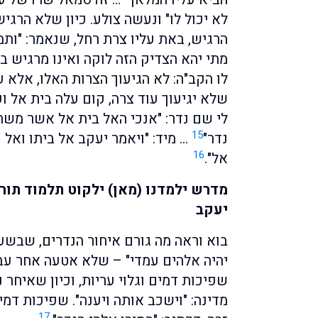
לא יכול לו" ונעשה צולע. כיון שלא הרגיש
הרגיש, באת עליו צרת רחל, שנאמר: "ות
מתי יהא הצדיק הזה לוקה ואינו מרגיש ב
לו הקב"ה: לא הגיעוך הצרות האלו, אל
שלא יגיעוך עוד צרה, קום עלה בית אל 
לי שם נדר: "אנכי האל בית אל אשר מש
15
נדר"
… מיד: "ויאמר יעקב אל ביתו ואל כ
16
אל".
מדרש ילמדנו (מאן) ילקוט תלמוד תור
יעקב
בוא וראה מה גורם איחור הנדרים, שבשע
יהיה אלהים עמדי" – שלא אטעה אחר עבו
שפיכות דמים וגלוי עריות, וכיון שאיחר נ
מדינה: "וישכב אותה ויענה". שפיכות דמי
17