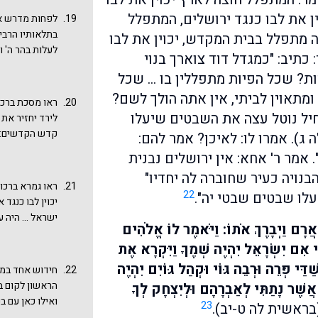
בדמותו של יעק
 את לבו כנגד ירושלים, המתפלל
לפחות מדרש אח
בנדרים (משנה ד
בתלאותיו הרבים
בבחינת מעשה א
ה מתפלל בבית המקדש, יכוין את לבו
לעלות בהר ה' 
השליליים של י
: כתיב: "כמגדל דוד צוארך בנוי
קמעא, מדרש זו
באמת להתעכב ו
ות? שכל הפיות מתפללין בו … שכל
חדריו. מלמד ש
 ומתאוין לביתי, אין אתה הולך לשם?
שברקיע. א"ר י
ראו מסכת ברכות
שם, מלמד שהרא
תחיל נוטל עצה את השבטים שיעלו
לירד יחזיר את פ
שבמרום". (ר' י
קדש הקדשים: הי
 ג). אמרו לו: לאיכן? אמר להם:
ורואה את מלאכי
קדש הקדשים".
 אמר ר' אחא: אין ירושלים נבנית
מסרב (ויקרא רב
התלאות והשגיאו
נויה כעיר שחוברה לה יחדיו"
ראו גמרא ברכות 
(בובר) בראשית 
22
לו שבטים שבטי יה".
יכוין לבו כנגד 
שתשלם נדרך ול
ישראל ... היה ע
אֲרָם וַיְבָרֶךְ אֹתוֹ: וַיֹּאמֶר לוֹ אֱלֹהִים
בירושלים - יכו
 אִם יִשְׂרָאֵל יִהְיֶה שְׁמֶךָ וַיִּקְרָא אֶת
את לבו כנגד ב
בבית קדשי הקדש
ַּי פְּרֵה וּרְבֵה גּוֹי וּקְהַל גּוֹיִם יִהְיֶה
חידוש אחד במד
אומנות שבא לת
הראשון לקום ב
אֲשֶׁר נָתַתִּי לְאַבְרָהָם וּלְיִצְחָק לְךָ
מלכים א פרק ח
ואילו כאן עם ב
23
בראשית לה ט-יב).
יעקב מרגיש צו