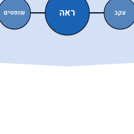
ראה
עקב
שופטים