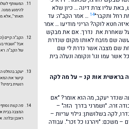
מכך. הוא לא נד
המשותף לשלושה
שופטים.
, באת עליו צרת דינה … כיון שלא
שהוא מתבקש לק
להימנע ממנה. ה
להקריב קורבנות
14
מת רחל ותקבר"
… אמר הקב"ה: עד
תאחר", אלא מסכ
גם מבטיח להקי
הפנקס הפתוח מק
איזה חטא לוקה? הריני מודיעו … אמר
אלהים"). כאן א
הכל נתון בערבו
א על שאחרת את נדרך. אם את מבקש
קורבנות, רק בנ
והפנקס פתוח וה
הקב"ה קיים (הש
ועשה שם מזבח לאותו מקום שנדרת
יותר שכן מנסי
כתובים כל מעש
אבל "ושבתי בשל
"כיון שלקח יע
חת שם מצבה אשר נדרת לי שם
(מסכת שמחות ח
של הקב"ה. ראו הערה
קום עלה בית אל
"שהספרים פתוח
ל אשר עמו וגו' ונקומה ונעלה בית
אהובה או שנוא
של החיים.
הזבחים שיעקב 
יעקב בהחלט הת
ה בראשית אות קנ – על מה לקה
קישר את המאורע
רגשית בימינו?
ה שנדר יעקב, מה הוא אומר? "אם
דה זרה. "ושמרני בדרך הזה" –
פה קצת נסחף ה
המצבה בבית אל
דרו, לקה בשלושתן: גילוי עריות –
ראובן ובלהה. 
ם – משכם: "ויהרגו כל זכר". עבודה