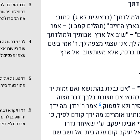
דתך
להזכיר ליעקב 
כבר הארכנו לדו
ויש לשים לב לצ
והנדר שמוזכרי
בתחילת פרשת ו
לפגוש את אביו.
ולמולדתך" (בראשית לא ג). כתוב:
את הפסדו (הסת
נתמקד בקריאה 
בארץ החיים" (תהלים קמב ו) – אמר
הבטיח לו כל מ
כל הביקורת, א
ם" – "שוב אל ארץ אבותיך ולמולדתך
לצדיק בעולם ה
לפי מדרש זה נ
לך, אני עצמי מצפה לך. ר' אמי בשם
יעקב מצד קיום
עוד ביושבו אצל
הם ברכה, אלא משתשוב אל ארץ
תשמור ועשית".
עצמו מצפים לו 
מאיר ור' יהודה.
במדרש תנחומא 
יעקב מקוה לחזו
רשות איני חוז
בקטע זה של המ
אבותיך. כלום 
מינוי בעיר סימו
" – "אם נבלת בהתנשא ואם זמות יד
בשביל רחל - הר
כהנא: אם חשבת בלבך דבר מצוה
המדרש בבראשית
סימון: כך אמר 
6
יך ולא לפסוק.
אמר ר' יודן: מה ידך
ראו ויקרא רבה 
התנאים? ושמרני
ותינו אומרים: מה ידך קודם לפיך, כן
יהושע בן לוי פ
ארץ אבותיך, א
י אבינו יעקב ע"י שאיחר נדרו
אברהם לא רצה 
בעולם הזה". חז
= לספק צדקה 
אל יעקב קום עלה בית אל ושב שם
זו בשנה האחרת:
יעקב לקיום הנ