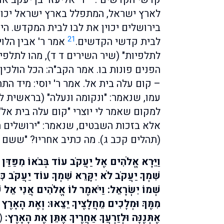
לארץ ישראל, המתפלל בארץ ישראל יכוין
בירושלים יכוין את לבו לבית המקדש. הי
21
לבית קדשי הקדשים.
אמר ר' אבין הלוי
לתלפיות" (שיר השירים ד ד), מהו לתלפי
הפנים פונות בו. אמר הקב"ה: הכל הולכין
– קום עלה בית אל. אמר ר' יוסי: מיד ה
עמו, שנאמר: "ונקומה ונעלה" (בראשית לה
למקום שאמר לי יוצרי "קום עלה בית אל".
אלא בזכות השבטים, שנאמר: "ירושלים הב
(תהלים קכב ג). מה כתיב אחריו? "ששם ע
וַיֵּרָא אֱלֹהִים אֶל יַעֲקֹב עוֹד בְּבֹאוֹ מִפַּדַּן 
שִׁמְךָ יַעֲקֹב לֹא יִקָּרֵא שִׁמְךָ עוֹד יַעֲקֹב כִּי
שְׁמוֹ יִשְׂרָאֵל: וַיֹּאמֶר לוֹ אֱלֹהִים אֲנִי אֵל שַׁד
מִמֶּךָּ וּמְלָכִים מֵחֲלָצֶיךָ יֵצֵאוּ: וְאֶת הָאָרֶץ 
אֶתְּנֶנָּה וּלְזַרְעֲךָ אַחֲרֶיךָ אֶתֵּן אֶת הָאָרֶץ:
(