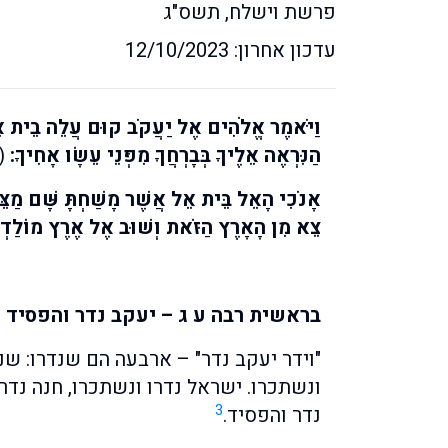
פרשת וישלח, תשס"ג
עדכון אחרון: 12/10/2023
וַיֹּאמֶר אֱלֹהִים אֶל יַעֲקֹב קוּם עֲלֵה בֵית אֵל
הַנִּרְאֶה אֵלֶיךָ בְּבָרְחֲךָ מִפְּנֵי עֵשָׂו אָחִיךָ:
(ב
אָנֹכִי הָאֵל בֵּית אֵל אֲשֶׁר מָשַׁחְתָּ שָּׁם מַצֵּ
צֵא מִן הָאָרֶץ הַזֹּאת וְשׁוּב אֶל אֶרֶץ מוֹלַדְת
בראשית רבה ע ג – יעקב נדר והפסיד
"וידר יעקב נדר" – ארבעה הם שנדרו: שני
ונשתכרו. ישראל נדרו ונשתכרו, חנה נדר
3
נדר והפסיד.