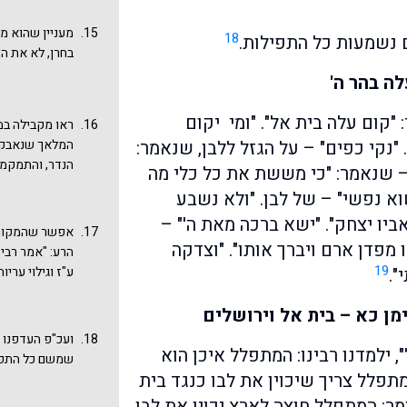
מעניין שהוא מ
18
 נשמעות כל התפילות.
בחרן, לא את הצ
לה בהר ה'
 "קום עלה בית אל". "ומי יקום
ראו מקבילה במ
"נקי כפים" – על הגזל ללבן, שנאמר:
המלאך שנאבק ע
הנדר, והתמקמו
 – שנאמר: "כי מששת את כל כלי מה
הקטע: "וישר אל
א נפשי" – של לבן. "ולא נשבע
את נדרך, טוב א
יו יצחק". "ישא ברכה מאת ה'" –
שני בני יעקב ש
אפשר שהמקור ל
שנתן לו רשות: 
 מפדן ארם ויברך אותו". "וצדקה
הרע: "אמר רבי 
שמעון ולוי – ע
19
".
ע"ז וגילוי ערי
עלה בית אל", 
ע"י שנדר ושהה 
בפסיקתא זוטרת
ן כא – בית אל וירושלים
את אלהי הנכר. 
הארץ, שנאמר ל
מנין? שנאמר: ו
ועכ"פ העדפנו נ
בית אל. קימה יש
 ילמדנו רבינו: המתפלל איכן הוא
וישמע את דברי 
שמשם כל התפי
ושפיכות דמים? 
המתפלל צריך שיכוין את לבו כנגד בית
הרע? ומה עוד
מר: המתפלל חוצה לארץ יכוין את לבו