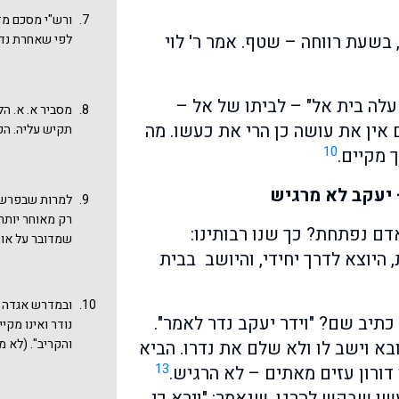
והבטחת ה' (וה
ורש"י מסכם מד
ששבתי בשלום א
בשעת רווחה – שטף. אמר ר' לוי
לפי שאחרת נדר
האחרונים, האם
מי ...
עלה בית אל" – לביתו של אל –
מסביר א. א. ה
אין את עושה כן הרי את כעשו. מה
תקיש עליה. הק
10
 מקיים.
 יעקב לא מרגיש
למרות שבפרשה 
רק מאוחר יותר
דם נפתחת? כך שנו רבותינו:
שמדובר על אות
יוצא לדרך יחידי, והיושב בבית
ומשכללה. ראו 
את שם המקום 
הראשון אשר פג
ובמדרש אגדה (
והוא המקום אש
תיב שם? "וידר יעקב נדר לאמר".
נודר ואינו מקי
לכך נאמר ג' פע
והקריב". (לא מ
א וישב לו ולא שלם את נדרו. הביא
באותו מקום". 
ואח"כ התחרט ו
13
דורון עזים מאתים – לא הרגיש.
בתקופת האבות
את מה שנדר "ו
ו שבקש להרגו, שנאמר: "וירא כי
לייבוביץ בפרשת