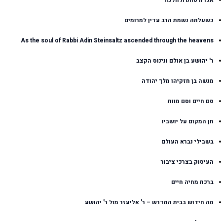
אגדה סותרת הלכה
כשעלתה נשמת הרב עדין למרומים
As the soul of Rabbi Adin Steinsaltz ascended through the heavens
ר' יהושע בן אולם ונינוס הקצב
מנשה בן חזקיהו מלך יהודה
סם חיים וסם מוות
חן המקום על יושביו
בשבילי נברא העולם
העיסוק בצרכי ציבור
ברכת מחיה חיים
מה חידוש בבית המדרש – ר' אליעזר מול ר' יהושע