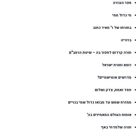
ספר העזרה
מי גדול ממי
בתורתו של ר' מאיר כתוב
ברוריה
תורה קרדום לחפור בה – שיטת הרמב"ם
רומא ותורת ישראל
מדרשים אנטישמיים?
חסד ואמת, צדק ושלום
ממזרח שמש עד מבואו גדול שמי בגויים
אומות העולם המאמינים בה'
תורה שלמדתי באף