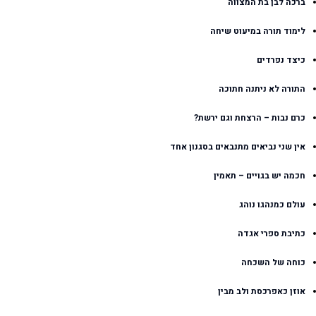
ברכה לבן בת המצווה
לימוד תורה במיעוט שיחה
כיצד נפרדים
התורה לא ניתנה חתוכה
כרם נבות – הרצחת וגם ירשת?
אין שני נביאים מתנבאים בסגנון אחד
חכמה יש בגויים – תאמין
עולם כמנהגו נוהג
כתיבת ספרי אגדה
כוחה של השכחה
אוזן כאפרכסת ולב מבין