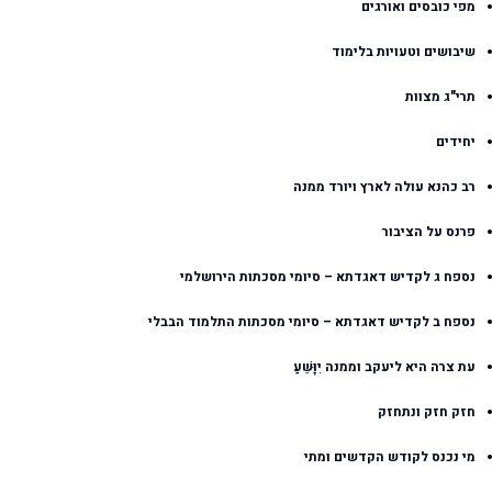
מפי כובסים ואורגים
שיבושים וטעויות בלימוד
תרי"ג מצוות
יחידים
רב כהנא עולה לארץ ויורד ממנה
פרנס על הציבור
נספח ג לקדיש דאגדתא – סיומי מסכתות הירושלמי
נספח ב לקדיש דאגדתא – סיומי מסכתות התלמוד הבבלי
עת צרה היא ליעקב וממנה יִוָּשֵׁעַ
חזק חזק ונתחזק
מי נכנס לקודש הקדשים ומתי