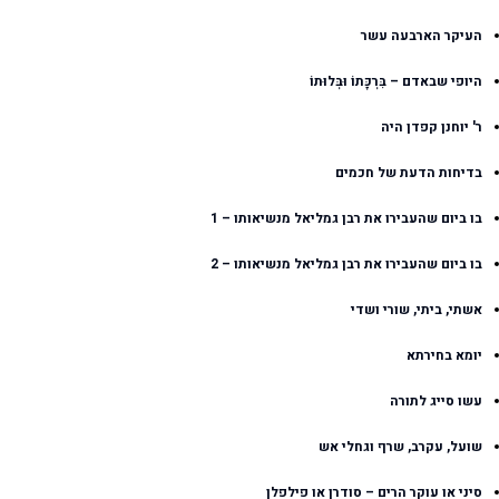
העיקר הארבעה עשר
היופי שבאדם – בִּרְכָּתוֹ וּבְּלוּתוֹ
ר' יוחנן קפדן היה
בדיחות הדעת של חכמים
בו ביום שהעבירו את רבן גמליאל מנשיאותו – 1
בו ביום שהעבירו את רבן גמליאל מנשיאותו – 2
אשתי, ביתי, שורי ושדי
יומא בחירתא
עשו סייג לתורה
שועל, עקרב, שרף וגחלי אש
סיני או עוקר הרים – סודרן או פילפלן