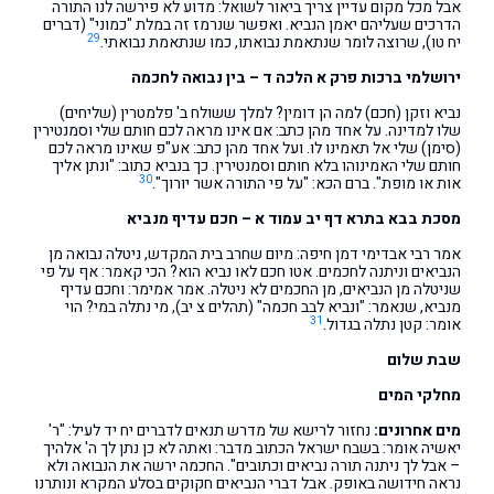
אבל מכל מקום עדיין צריך ביאור לשואל: מדוע לא פירשה לנו התורה
הדרכים שעליהם יאמן הנביא. ואפשר שנרמז זה במלת "כמוני" (דברים
29
יח טו), שרוצה לומר שנתאמת נבואתו, כמו שנתאמת נבואתי.
ירושלמי ברכות פרק א הלכה ד – בין נבואה לחכמה
נביא וזקן (חכם) למה הן דומין? למלך ששולח ב' פלמטרין (שליחים)
שלו למדינה. על אחד מהן כתב: אם אינו מראה לכם חותם שלי וסמנטירין
(סימן) שלי אל תאמינו לו. ועל אחד מהן כתב: אע"פ שאינו מראה לכם
חותם שלי האמינוהו בלא חותם וסמנטירין. כך בנביא כתוב: "ונתן אליך
30
אות או מופת". ברם הכא: "על פי התורה אשר יורוך".
מסכת בבא בתרא דף יב עמוד א – חכם עדיף מנביא
אמר רבי אבדימי דמן חיפה: מיום שחרב בית המקדש, ניטלה נבואה מן
הנביאים וניתנה לחכמים. אטו חכם לאו נביא הוא? הכי קאמר: אף על פי
שניטלה מן הנביאים, מן החכמים לא ניטלה. אמר אמימר: וחכם עדיף
מנביא, שנאמר: "ונביא לבב חכמה" (תהלים צ יב), מי נתלה במי? הוי
31
אומר: קטן נתלה בגדול.
שבת שלום
מחלקי המים
מים אחרונים:
נחזור לרישא של מדרש תנאים לדברים יח יד לעיל: "ר'
יאשיה אומר: בשבח ישראל הכתוב מדבר: ואתה לא כן נתן לך ה' אלהיך
– אבל לך ניתנה תורה נביאים וכתובים". החכמה ירשה את הנבואה ולא
נראה חידושה באופק. אבל דברי הנביאים חקוקים בסלע המקרא ונותרנו