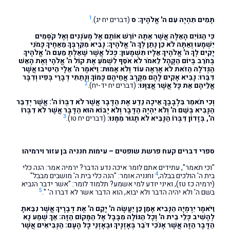
1
תָּמִים תִּהְיֶה עִם ה' אֱלֹהֶיךָ: ס
(דברים יח יג).
כִּי הַגּוֹיִם הָאֵלֶּה אֲשֶׁר אַתָּה יוֹרֵשׁ אוֹתָם אֶל מְעֹנְנִים וְאֶל קֹסְמִים
יִשְׁמָעוּ וְאַתָּה לֹא כֵן נָתַן לְךָ ה' אֱלֹהֶיךָ: נָבִיא מִקִּרְבְּךָ מֵאַחֶיךָ כָּמֹנִי
יָקִים לְךָ ה' אֱלֹהֶיךָ אֵלָיו תִּשְׁמָעוּן: כְּכֹל אֲשֶׁר שָׁאַלְתָּ מֵעִם ה' אֱלֹהֶיךָ
בְּחֹרֵב בְּיוֹם הַקָּהָל לֵאמֹר לֹא אֹסֵף לִשְׁמֹעַ אֶת קוֹל ה' אֱלֹהָי וְאֶת הָאֵשׁ
הַגְּדֹלָה הַזֹּאת לֹא אֶרְאֶה עוֹד וְלֹא אָמוּת: וַיֹּאמֶר ה' אֵלָי הֵיטִיבוּ אֲשֶׁר
דִּבֵּרוּ: נָבִיא אָקִים לָהֶם מִקֶּרֶב אֲחֵיהֶם כָּמוֹךָ וְנָתַתִּי דְבָרַי בְּפִיו וְדִבֶּר
2
אֲלֵיהֶם אֵת כָּל אֲשֶׁר אֲצַוֶּנּוּ:
(דברים יח יד-יח).
וְכִי תֹאמַר בִּלְבָבֶךָ אֵיכָה נֵדַע אֶת הַדָּבָר אֲשֶׁר לֹא דִבְּרוֹ ה': אֲשֶׁר יְדַבֵּר
הַנָּבִיא בְּשֵׁם ה' וְלֹא יִהְיֶה הַדָּבָר וְלֹא יָבוֹא הוּא הַדָּבָר אֲשֶׁר לֹא דִבְּרוֹ
3
ה', בְּזָדוֹן דִּבְּרוֹ הַנָּבִיא לֹא תָגוּר מִמֶּנּוּ:
(דברים יח טו).
ספרי דברים קעח פרשת שופטים – עימות חנניה בן עזור וירמיהו
"וכי תאמר", עתידים אתם לומר איכה נדע הדבר? ירמיה אמר: הנה כלי
4
בית ה' הולכים בבלה,
וחנניה אומר: "הנה כלי בית ה' מושבים מבבל"
(ירמיה כז טז), ואיני יודע למי אשמע? תלמוד לומר: "אשר ידבר הנביא
5
בשם ה' ולא יהיה הדבר ולא יבוא, הוא הדבר אשר לא דברו ה' ".
וַיֹּאמֶר יִרְמְיָה הַנָּבִיא אָמֵן כֵּן יַעֲשֶׂה ה' יָקֵם ה' אֶת דְּבָרֶיךָ אֲשֶׁר נִבֵּאתָ
לְהָשִׁיב כְּלֵי בֵית ה' וְכָל הַגּוֹלָה מִבָּבֶל אֶל הַמָּקוֹם הַזֶּה: אַךְ שְׁמַע נָא
הַדָּבָר הַזֶּה אֲשֶׁר אָנֹכִי דֹּבֵר בְּאָזְנֶיךָ וּבְאָזְנֵי כָּל הָעָם: הַנְּבִיאִים אֲשֶׁר