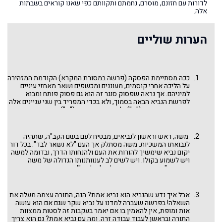
לדורות עם חזונם, מוסרם, נחמתם ותקוותם כפי שאנו קוראים בשבתות
אלה.
הערות שוליים
ככה מסתיימת הפסקה (פרשה במסורת המקרא) הקודמת המזהירה
על הליכה אחרי קוסמים, מעוננים ומכשפים ושאר מאחזי עיניים
למיניהם. אך נראה שפסוק סוגר זה הוא גם פסוק פותח ומבוא
לפרשת הנביא הבאה בסמוך, ולא בכדי המפריד בין שני עניינים אלה
היא פרשה סגורה ("ס") ולא פרשה פתוחה ("פ") במסורת המקרא.
מה גם שנושא הקוסמים והמעוננים חוזר גם כאן. הפתרון כנגד
מאחזי העיניים והעיסוק בכישוף הוא לא רק להיות תמים עם הקב"ה,
אלא גם נביא אמת שיישלח לעם כמשקל נגד ללהטוטנים למיניהם.
משה, ראש וראשון לנביאים, מבטיח לעם בשם הקב"ה, שתהיה
ראו דברינו
תמים תהיה עם ה' אלהיך
שמשלים את הדף הנוכחי
לנבואתו המשכיות. משה מסתלק אך העם "לא נשאר לבד". בכל דור
ובעצם משמש לו פתיחה ומבוא.
יקום נביא שימשיך להורות את העם ולהנחותו הדרך, ובדומה למשה
ויש לשמוע בקולו. ויש לשים לב לענוותנותו הגדולה של משה
שאומר: "נביא
כמוני
... יקים לך ה' אלהיך"! ומי הוא שביקש נביא
בכל דור? בני ישראל עצמם, במעמד הר סיני כאשר משה עמד בין
בני ישראל לשכינה והם בקשו: "קְרַב אַתָּה וּשֲׁמָע אֵת כָּל אֲשֶׁר יֹאמַר
ה' אֱלֹהֵינוּ וְאַתְּ תְּדַבֵּר אֵלֵינוּ אֵת כָּל אֲשֶׁר יְדַבֵּר ה' אֱלֹהֵינוּ אֵלֶיךָ וְשָׁמַעְנוּ
אבל איך נדע שהנביא הוא נביא אמת? הנה, התורה עצמה מעלה את
וְעָשִׂינוּ" (דברים ה כג). התורה לא מפרשת בקשה זו כחד-פעמית,
השאלה! בפרשה שעברה למדנו על נביא שקר שגם אם הוא עושה
אלא כבקשה ורעיון לדורות. בעקבות זה באו הפסוקים בפרשתנו:
אות ומופת, אין להאמין בו אם יאמר בעקבות זה לסטות ממצוות
"וַיֹּאמֶר ה' אֵלָי הֵיטִיבוּ אֲשֶׁר דִּבֵּרוּ: נָבִיא אָקִים לָהֶם מִקֶּרֶב אֲחֵיהֶם כָּמוֹךָ
התורה ובראשן לעבוד עבודה זרה. ומה עם נביא אמת? גם הוא צריך