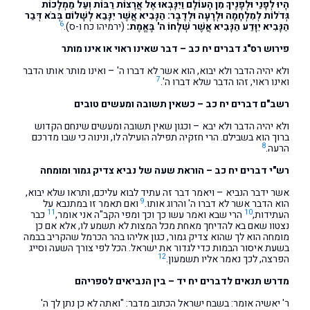
הָיוּ לְפָנַי וּלְפָנֶיךָ מִן הָעוֹלָם וַיִּנָּבְאוּ אֶל אֲרָצוֹת רַבּוֹת וְעַל מַמְלָכוֹת
גְּדֹלוֹת לְמִלְחָמָה וּלְרָעָה וּלְדָבֶר: הַנָּבִיא אֲשֶׁר יִנָּבֵא לְשָׁלוֹם בְּבֹא דְּבַר
6
הַנָּבִיא יִוָּדַע הַנָּבִיא אֲשֶׁר שְׁלָחוֹ ה' בֶּאֱמֶת:
(ירמיהו כח ו-ס).
פירוש רס"ג דברים יח כב – דבר שאינו ראוי או אינו מותר
ולא יהיה הדבר ולא יבוא, הוא אשר לא דברו ה' – ואינו מותר אותו הדבר
7
ואינו ראוי, זהו הדבר שלא דברו ה'.
רשב"ם דברים יח כב – כשאין תשובה ומעשים טובים
ולא יהיה הדבר ולא יבא – וכגון שאין תשובה ומעשים שינחם הקדוש
ברוך הוא בשבילם. הרי חזקיה תפילה הועילה לו, ונינוה כי שבו מדרכם
8
הרעה.
רש"י דברים יח כב – הוראת שעה של נביא צדיק גמור ומומחה
אשר ידבר הנביא – ויאמר דבר זה עתיד לבוא עליכם, ותראו שלא יבוא,
9
הוא הדבר אשר לא דברו ה' והרוג אותו.
ואם תאמר זו במתנבא על
11
10
העתידות,
הרי שבא ואמר עשו כך וכך ומפי הקב"ה אני אומר,
כבר
נצטוו שאם בא להדיחך מאחת מכל המצות לא תשמע לו, אלא אם כן
מומחה הוא לך שהוא צדיק גמור, כגון אליהו בהר הכרמל שהקריב בבמה
בשעת איסור הבמות כדי לגדור את ישראל. הכל לפי צורך השעה וסייג
12
הפרצה, לכך נאמר אליו תשמעון.
מדרש תנאים לדברים יח יד – בין הנביאים לספריהם
ר' יאשיה אומר: בשבח ישראל הכתוב מדבר: "ואתה לא כן נתן לך ה'