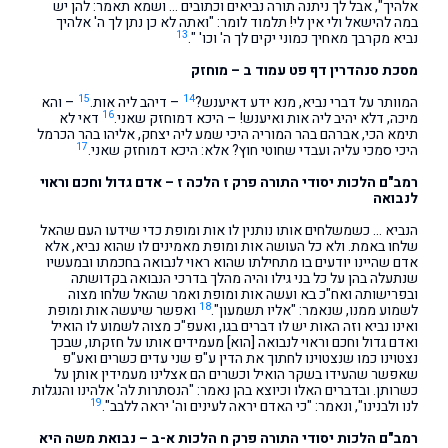
אלהיך", אבל לך ניתנה תורה נביאים וכתובים … ושמא תאמר: להן יש
במה להישאל ולי אין לי! תלמוד לומר: "ואתה לא כן נתן לך ה' אלהיך
13
נביא מקרבך מאחיך כמוני יקים לך ה' וכו' ".
מסכת סנהדרין דף פט עמוד ב – מוחזק
15
14
המוותר על דברי נביא, מנא ידע דאיענש?
– דיהב ליה אות.
– והא
16
מיכה, דלא יהיב ליה אות ואיענש! – היכא דמוחזק שאני.
דאי לא
תימא הכי, אברהם בהר המוריה היכי שמע ליה יצחק, אליהו בהר הכרמל
17
היכי סמכי עליה ועבדי שחוטי חוץ? אלא: היכא דמוחזק שאני.
רמב"ם הלכות יסודי התורה פרק ז הלכה ז – אדם גדול וחכם וראוי
לנבואה
הנביא … כשמשלחים אותו נותנין לו אות ומופת כדי שידעו העם שהאל
שלחו באמת. ולא כל העושה אות ומופת מאמינים לו שהוא נביא, אלא
אדם שהיינו יודעים בו מתחילתו שהוא ראוי לנבואה בחכמתו ובמעשיו
שנתעלה בהן על כל בני גילו והיה מהלך בדרכי הנבואה בקדושתה
ובפרישותה ואח"כ בא ועשה אות ומופת ואמר שהאל שלחו מצוה
18
לשמוע ממנו, שנאמר: "אליו תשמעון".
ואפשר שיעשה אות ומופת
ואינו נביא וזה האות יש לו דברים בגו, ואעפ"כ מצוה לשמוע לו הואיל
ואדם גדול וחכם וראוי לנבואה [הוא] מעמידים אותו על חזקתו, שבכך
נצטוינו כמו שנצטוינו לחתוך את הדין ע"פ שני עדים כשרים ואע"פ
שאפשר שהעידו בשקר הואיל וכשרים הם אצלינו מעמידין אותן על
כשרותן. ובדברים האלו וכיוצא בהן נאמר: "הנסתרות לה' אלהינו והנגלות
19
לנו ולבנינו", ונאמר: "כי האדם יראה לעינים וה' יראה ללבב".
רמב"ם הלכות יסודי התורה פרק ח הלכות א-ב – נבואת משה היא