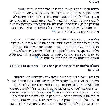
הבסיס
הלכה א:
משה רבינו לא האמינו בו ישראל מפני האותות שעשה,
שהמאמין על פי האותות יש בלבו דופי שאפשר שיעשה האות בלט
וכשוף. אלא כל האותות שעשה משה במדבר לפי הצורך עשאם, לא
להביא ראיה על הנבואה, היה צריך להשקיע את המצריים קרע את הים
והצלילן בתוכו, צרכנו למזון הוריד לנו את המן, צמאו בקע להן את האבן
… וכן שאר כל האותות. ובמה האמינו בו? במעמד הר סיני שעינינו ראו
20
ולא זר ואזנינו שמעו ולא אחר וכו'.
הלכה ב:
… נמצאת אומר שכל נביא שיעמוד אחר משה רבינו אין אנו
מאמינים בו מפני האות לבדו כדי שנאמר אם יעשה אות נשמע לו לכל
מה שיאמר, אלא מפני המצוה שצוה משה בתורה ואמר אם נתן אות:
אליו תשמעון, כמו שצונו לחתוך הדבר על פי שנים עדים ואע"פ שאין
אנו יודעין אם העידו אמת אם שקר, כך מצוה לשמוע מזה הנביא אע"פ
21
שאין אנו יודעים אם האות אמת או בכישוף ולט.
רמב"ם הלכות יסודי התורה פרק י הלכה א – האמונה בנביא, אבל
גם סימן
כל נביא שיעמוד לנו ויאמר שה' שלחו אינו צריך לעשות אות כאחד
מאותות משה רבינו או כאותות אליהו ואלישע שיש בהם שינוי מנהגו של
עולם. אלא האות שלו שיאמר דברים העתידים להיות בעולם ויאמנו
דבריו שנאמר: "וכי תאמר בלבבך איכה נדע הדבר וגו' ". לפיכך, כשיבוא
22
אדם הראוי לנבואה במלאכות השם
ולא יבוא להוסיף ולא לגרוע אלא
לעבוד את ה' במצות התורה, אין אומרין לו: קרע לנו הים או החיה מת
וכיוצא באלו ואחר כך נאמין בך. אלא אומרים לו: אם נביא אתה, אמור
דברים העתידים להיות והוא אומר ואנו מחכים לראות היבואו דבריו אם