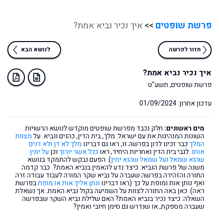
פרשת שופטים
>>
איך נכיר נביא אמת?
חזור לפרשה
לנושא הבא
איך נכיר נביא אמת?
פרשת שופטים, תשע"ט
עדכון אחרון: 01/09/2024
מים ראשונים:
חלק נכבד מפרשת שופטים מוקדש לנושא הרשויות
השונות המנהיגות את עם ישראל: מלך, בית הדין, כהנים ונביא. על
מצוות
המלך
כבר זכינו לדון בפרשה זו, ראו גם דברינו
מלך לא דן ולא דנים
אותו
. לגבי בית הדין ואחריות היחיד, ראו
ככל אשר יורוך
וכן
על ימין
שהוא שמאל ועל שמאל שהוא ימין
). הפעם נבקש להתמקד בנושא
משנה של פרשת הנביא: כיצד נדע להאמין בנביא האמת?. כבר קדמה
התורה והזהירה בפרשה שעברה על נביא שקר המורה לעבוד עבודה זרה
ואף נותן אות ומופת על כך (ראו דברינו
ונתן אליך אות או מופת
בפרשת
ראה). כאן באה התורה לצוות על השמיעה בקול נביא האמת. אך נשאלת
השאלה: כיצד נכיר בנביא האמת? האם שלילת נביא השקר שבפרשה
שעברה מספקת, או שנדרש גם סימן חיובי ואמין?