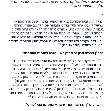
לא יבואו. ואפילו נפל דבר קטן בידוע שהוא נביא שקר. ואם באו דבריו
23
כולן יהיה בעינינו נאמן.
….
וכן לדורות, נביא שנודעה נבואתו והאמינו בדבריו פעם אחר פעם או
שהעיד לו נביא והיה הולך בדרכי הנבואה אסור לחשב אחריו ולהרהר
בנבואתו שמא אינה אמת, ואסור לנסותו יותר מדאי. ולא נהיה הולכים
ומנסים לעולם, שנאמר: "לא תנסו את ה' אלהיכם כאשר נסיתם במסה",
שאמרו: "היש ה' בקרבנו אם אין". אלא מאחר שנודע שזה נביא יאמינו
וידעו כי ה' בקרבם ולא יהרהרו ולא יחשבו אחריו, כענין שנאמר: "וידעו כי
24
נביא היה בתוכם" (יחזקאל ב ה).
רמב"ן דברים פרק יח פסוק כא – חזרה לאותות ומופתים?
25
…
אבל עיקר הכתוב לומר, איכה נדע את הדבר אשר לא דברו השם
26
שנהרוג המתנבא הזה.
… וכן היה להם לשאול: איכה נדע הדבר אשר
27
דברו ה' שנתחייב לשמוע אליו ככל אשר יצוה.
אבל זו תשובה לשתי
השאלות, כי בכל נביא נצפה לדבר העתיד להיות אשר יגיד. ואם לא בא,
נדע שהוא נביא שקר ויומת; ואם בא יבוא, הכל הנה הוא נאמן לנביא לה'
ונתחייב לשמוע אליו ככל אשר יצוה בשם ה', כמו שאמר (פסוק טו)
"אליו תשמעון" ואפילו לעבור על דברי תורה לפי צורך השעה כגון אליהו
בהר הכרמל. וזה טעם "כמוני" "כמוך", שיהיה בתחילה נאמן לנביא השם,
או באות ומופת כענין שנאמר (שמות ד ל לא) ויעש האותות לעיני העם
28
ויאמן העם, או שיגיד העתיד להיות ויבוא, שגם זה אות.
דרשות הר"ן הדרוש האחד עשר – המפתח הוא "כמוני"