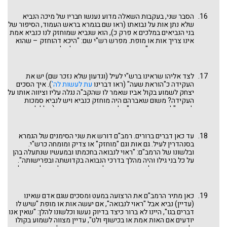
ואין מופת אלא נביא, שנאמר: ונתן אליך אות או מופת". כך גם
בירושלמי ברכות א ד וסנהדרין יא ד שנראה בסוף דברינו בהשוואה
הסבר שני, בעקבות השאלה מדוע נענשו חבריו של מיכה הנביא
בין חכם לנביא. דרשה זו מחלקת בתער את הפסוק בדברים יג ג
שלא נתן אות על נבואתו (ראו שם בגמרא בראש העמוד, הסיפור של
לשניים: "וּבָא הָאוֹת וְהַמּוֹפֵת אֲשֶׁר דִּבֶּר אֵלֶיךָ" – זה אות ומופת לכל
בני הנביאים במלכים א פרק כ), הוא שנביא שמוחזק לנו כנביא אמת
נביא. "לֵאמֹר נֵלְכָה אַחֲרֵי אֱלֹהִים אֲחֵרִים אֲשֶׁר לֹא יְדַעְתָּם וְנָעָבְדֵם" –
אינו צריך אות או מופת. מפרש רש"י שם: "היכא דהוחזק – שהוא
זה נביא שקר. ולהלן נראה שיש שרוצים ללמוד את סימן האות של
צדיק ונביא אמת". פירוש זה שונה מפירושו לעיל בפרשתנו: צדיק
נביא האמת ממשה שאמר "כמוני", כמו שאני קבלתי אותות בתחילת
ומומחה ובלי שנחשב כבר לנביא. שהרי על זה אפשר לשאול איך
שליחותי.
הוחזק להיות נביא אמת לכתחילה? (ביצה ותרנגולת). ובאמת, איזה
מופת או אות עשו ישעיהו, ירמיהו, יחזקאל ואולי כל הנביאים? לא
לצד אליהו שראינו ברש"י לעיל (וגדעון שלא נזכר שם) יש את
עשו. העם ידע והכיר בהם כאנשי אמת ומופת, במשמעות של מופת
העקידה כ"הוראת שעה" (ראו דברינו
עת לעשות לה'
). איך הסכים
בימינו ולא כדרשה שבהערה הקודמת.
יצחק לשמוע בקול אביו שאמר לו שהקב"ה נגלה עליו וציווה אותו על
העקידה? משום שאברהם היה מוחזק כנביא ויש לנביא סמכות
לעבור "לפי צורך השעה" על מצווה ממצוות התורה (כולל לא
תרצח?). לעניינינו, הגמרא נותנת שני סימנים בעזרתם נדע ונכיר מי
הוא נביא אמת: אות - שלמדנו מהפסוק בנביא השקר והוא חידוש
של מקור זה; ו"מוחזק" - שיכול להשתלב עם פירושים ומקורות
עד כאן דברים ברורים. רמב"ם דורש את שני הסימנים של הגמרא
שכבר ראינו לעיל: "צדיק", "מומחה" וכו'. נעלמה הדרישה להגדת
בסנהדרין לעיל. גם אות וגם "מוחזק" או צדיק ומומחה כרש"י.
העתיד שמצאנו במדרש ספרי בו פתחנו, שגם איננה בתורה (לחיוב,
ובלשונו של הרמב"ם: "ראוי לנבואה בחכמתו ובמעשיו שנתעלה בהן
רק לשלילה). אולי מכאן גם חיזוק לפירוש רס"ג לעיל ולתמיהות
על כל בני גילו והיה מהלך בדרכי הנבואה בקדושתה ובפרישותה".
רשב"ם ורש"י על ענין הנבואה לעתיד.
ראו דבריו בתחילת הפרק שם אילו מדות צריכות להיות לאדם על
מנת שיזכה לנבואה. למה שני הסימנים ולא אחד כגמרא (וכרש"י)?
אולי משום שהמצווה לשמוע בקול הנביא היא גם לעבור על מצווה
לשעתה, כאליהו בהר הכרמל.
כאן מתיר הרמב"ם את הרצועה במעט ומסכים שגם אדם שאינו
(עדיין) נביא אבל "ראוי לנבואה", אם יעשה אות או מופת "שיש לו
דברים בגו", היינו לא ברור כיצד בדיוק נעשו וכלשונו להלן: "שאין אנו
יודעים אם האות אמת או בכישוף ולט", עדיין מצווה לשמוע בקולו