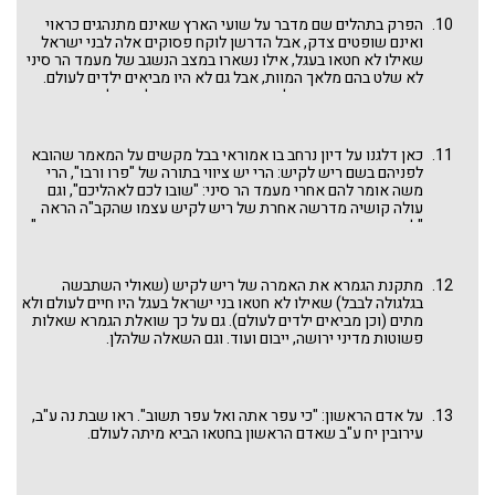
סט ע"ב – בקשת שבי ציון לעקירת יצר הרע בתחילת ימי בית שני,
בראשית רבה ט ז – "אילולי יצר הרע לא בנה אדם בית ולא נשא
הפרק בתהלים שם מדבר על שועי הארץ שאינם מתנהגים כראוי
אשה"). מה שאפשרי ונחוץ הוא שעבוד הרע והפיכתו לחלק מעבודת
ואינם שופטים צדק, אבל הדרשן לוקח פסוקים אלה לבני ישראל
הבורא. ועל נושא יצר הרע יש להאריך בפעם אחרת בע"ה.
שאילו לא חטאו בעגל, אילו נשארו במצב הנשגב של מעמד הר סיני
לא שלט בהם מלאך המוות, אבל גם לא היו מביאים ילדים לעולם.
במתן תורה אומר ריש לקיש, הייתה אפשרות לחזור לימי גן עדן.
כאן דלגנו על דיון נרחב בו אמוראי בבל מקשים על המאמר שהובא
לפניהם בשם ריש לקיש: הרי יש ציווי בתורה של "פרו ורבו", הרי
משה אומר להם אחרי מעמד הר סיני: "שובו לכם לאהליכם", וגם
עולה קושיה מדרשה אחרת של ריש לקיש עצמו שהקב"ה הראה
"לאדם הראשון דור דור ודורשיו, דור דור וחכמיו, דור דור ופרנסיו".
אז כיצד אפשר לומר שהקב"ה ברא עולם בו שני יצורים יחיו לבדם
בגן עדן לנצח?! ראו דברינו
לא תוהו בראה לשבת יצרה
בפרשת
בראשית.
מתקנת הגמרא את האמרה של ריש לקיש (שאולי השתבשה
בגלגולה לבבל) שאילו לא חטאו בני ישראל בעגל היו חיים לעולם ולא
מתים (וכן מביאים ילדים לעולם). גם על כך שואלת הגמרא שאלות
פשוטות מדיני ירושה, ייבום ועוד. וגם השאלה שלהלן.
על אדם הראשון: "כי עפר אתה ואל עפר תשוב". ראו שבת נה ע"ב,
עירובין יח ע"ב שאדם הראשון בחטאו הביא מיתה לעולם.