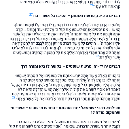
לְדוֹדִי וְדוֹדִי חָמַק עָבָר נַפְשִׁי יָצְאָה בְדַבְּרוֹ בִּקַּשְׁתִּיהוּ וְלֹא מְצָאתִיהוּ
26
קְרָאתִיו וְלֹא עָנָנִי:
27
דברים ה כ-כז, פרשת ואתחנן – הטיבו כל אשר דברו
וַתֹּאמְרוּ הֵן הֶרְאָנוּ ה' אֱלֹהֵינוּ אֶת כְּבֹדוֹ וְאֶת גָּדְלוֹ וְאֶת קֹלוֹ שָׁמַעְנוּ מִתּוֹךְ
הָאֵשׁ … אִם יֹסְפִים אֲנַחְנוּ לִשְׁמֹעַ אֶת קוֹל ה’ אֱלֹהֵינוּ עוֹד וָמָתְנוּ … קְרַב
אַתָּה וּשֲׁמָע אֵת כָּל אֲשֶׁר יֹאמַר ה' אֱלֹהֵינוּ וְאַתְּ תְּדַבֵּר אֵלֵינוּ אֵת כָּל אֲשֶׁר
יְדַבֵּר ה' אֱלֹהֵינוּ אֵלֶיךָ וְשָׁמַעְנוּ וְעָשִׂינוּ: וַיִּשְׁמַע ה' אֶת קוֹל דִּבְרֵיכֶם בְּדַבֶּרְכֶם
אֵלָי וַיֹּאמֶר ה' … הֵיטִיבוּ כָּל אֲשֶׁר דִּבֵּרוּ: מִי יִתֵּן וְהָיָה לְבָבָם זֶה לָהֶם לְיִרְאָה
אֹתִי וְלִשְׁמֹר אֶת כָּל מִצְוֹתַי כָּל הַיָּמִים … לֵךְ אֱמֹר לָהֶם שׁוּבוּ לָכֶם לְאָהֳלֵיכֶם:
וְאַתָּה פֹּה עֲמֹד עִמָּדִי וַאֲדַבְּרָה אֵלֶיךָ אֵת כָּל הַמִּצְוָה וְהַחֻקִּים וְהַמִּשְׁפָּטִים
28
אֲשֶׁר תְּלַמְּדֵם:
דברים יח יד-יח, פרשת שופטים – בקשה לנביא ומורה דרך
כִּי הַגּוֹיִם הָאֵלֶּה אֲשֶׁר אַתָּה יוֹרֵשׁ אוֹתָם אֶל מְעֹנְנִים וְאֶל קֹסְמִים יִשְׁמָעוּ
וְאַתָּה לֹא כֵן נָתַן לְךָ ה' אֱלֹהֶיךָ: נָבִיא מִקִּרְבְּךָ מֵאַחֶיךָ כָּמֹנִי יָקִים לְךָ ה'
אֱלֹהֶיךָ אֵלָיו תִּשְׁמָעוּן: כְּכֹל אֲשֶׁר שָׁאַלְתָּ מֵעִם ה' אֱלֹהֶיךָ בְּחֹרֵב בְּיוֹם הַקָּהָל
לֵאמֹר לֹא אֹסֵף לִשְׁמֹעַ אֶת קוֹל ה' אֱלֹהָי וְאֶת הָאֵשׁ הַגְּדֹלָה הַזֹּאת לֹא
אֶרְאֶה עוֹד וְלֹא אָמוּת: וַיֹּאמֶר ה' אֵלָי הֵיטִיבוּ אֲשֶׁר דִּבֵּרוּ: נָבִיא אָקִים לָהֶם
29
מִקֶּרֶב אֲחֵיהֶם כָּמוֹךָ וְנָתַתִּי דְבָרַי בְּפִיו וְדִבֶּר אֲלֵיהֶם אֵת כָּל אֲשֶׁר אֲצַוֶּנּוּ:
מכילתא דרבי ישמעאל יתרו מסכתא דבחדש פרשה ט – אשרי מי
שהמקום מודה לו
"ויאמרו אל משה דבר אתה עמנו ונשמעה". מגיד שלא היה בהם כח
לקבל יותר מעשרת הדברות, שנאמר: "אם יוספים אנחנו לשמוע את קול