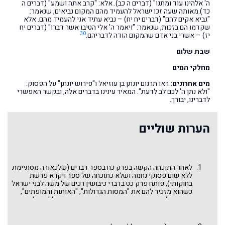
ה' אלהינו עוד ומתנו" (דברים ה כב). אלא: "קרב אתה ושמע" (דברים ה
כד).מאותה שעה זכו ישראל להעמיד מהם המקום נביאים, שנאמר:
"נביא אקים להם" (דברים יח יח) – נביא עתיד אני להעמיד מהם. אלא
שקדמו הם בזכות, שנאמר: "ויאמר ה' אלי הטיבו אשר דברו" (דברים יח
30
יז) – אשרי בני אדם שהמקום הודה לדבריהם.
שבת שלום
מחלקי המים
מים אחרונים:
ראו תרגום יונתן בן עוזיאל ו"פירוש יונתן" על הפסוק:
"ולא נתן ה' לכם לב לדעת". המאיר עינינו בדברים אלה, ובקשר האפשרי
לדברינו, יבורך.
הערות שוליים
לאחר התוכחה הקשה בפרק כח בספר דברים (שלכאורה מסתיימת
ללא שום פסוקי נחמה ושלא כתוכחה של ספר ויקרא פרשת
בחוקותי), פותח פרק כט בדברי כיבושין רכים של משה לבני ישראל
כשהוא מזכיר להם את "המסות הגדולות", "האותות והמופתים",
שאירעו לעם במצרים ובמדבר, מהם צריך היה העם ללמוד לקח
ולשאוב אמונה וכוחות. בתוך דברים אלה, בא פסוק זה, עליו נבקש
לדרוש. ראו אגב שם, את ההבדל הגדול בין החלוקה לפרשיות
(סגורות או פתוחות, סימן "ס" או "פ") ולפרשות השבוע ובין החלוקה