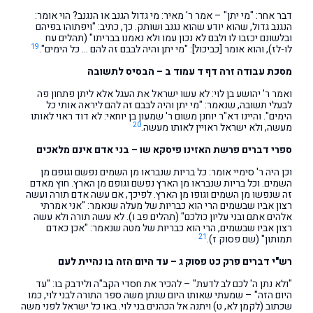
דבר אחר: "מי יתן" – אמר ר' מאיר: מי גדול הגנב או הנגנב? הוי אומר:
הנגנב גדול, שהוא יודע שהוא נגנב ושותק. כך, כתיב: "ויפתוהו בפיהם
ובלשונם יכזבו לו ולבם לא נכון עמו ולא נאמנו בבריתו" (תהלים עח
19
לו-לז), והוא אומר [כביכול]: "מי יתן והיה לבבם זה להם … כל הימים".
מסכת עבודה זרה דף ד עמוד ב – הבסיס לתשובה
ואמר ר' יהושע בן לוי: לא עשו ישראל את העגל אלא ליתן פתחון פה
לבעלי תשובה, שנאמר: "מי יתן והיה לבבם זה להם ליראה אותי כל
הימים". והיינו דא"ר יוחנן משום ר' שמעון בן יוחאי: לא דוד ראוי לאותו
20
מעשה, ולא ישראל ראויין לאותו מעשה.
ספרי דברים פרשת האזינו פיסקא שו – בני אדם אינם מלאכים
וכן היה ר' סימיי אומר: כל בריות שנבראו מן השמים נפשם וגופם מן
השמים. וכל בריות שנבראו מן הארץ נפשם וגופם מן הארץ. חוץ מאדם
זה שנפשו מן השמים וגופו מן הארץ. לפיכך, אם עשה אדם תורה ועשה
רצון אביו שבשמים הרי הוא כבריות של מעלה שנאמר: "אני אמרתי
אלהים אתם ובני עליון כולכם" (תהלים פב ו). לא עשה תורה ולא עשה
רצון אביו שבשמים, הרי הוא כבריות של מטה שנאמר: "אכן כאדם
21
תמותון" (שם פסוק ז).
רש"י דברים פרק כט פסוק ג – עד היום הזה בו נהיית לעם
"ולא נתן ה' לכם לב לדעת" – להכיר את חסדי הקב"ה ולידבק בו: "עד
היום הזה" – שמעתי שאותו היום שנתן משה ספר התורה לבני לוי, כמו
שכתוב (לקמן לא, ט) ויתנה אל הכהנים בני לוי. באו כל ישראל לפני משה