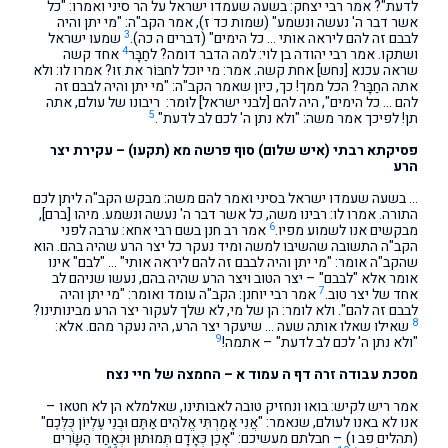
לדעת"? אמר רבי יצחק: בשעה שעמדו ישראל על הר סיני ואמרו: "כל
אשר דבר ה' נעשה ונשמע" (שמות כד ז), אמר הקב"ה: "מי יתן והיה
3
לבבם זה להם ליראה אותי … כל הימים" (דברים ה כה).
שמעו ישראל
4
ושתקו. אמר רבי יהודה בן לוי: למה הדבר דומה? לחַבָּר
אחד קשה
שראה עכנא [נחש] אחת קשה. אמר: מי יוכל לחבּוֹר את זו? אמרו לו: ולא
אתה החַבָּר? הכל ממך! כך, כיון שאמר הקב"ה: "מי יתן והיה לבבם זה
להם … כל הימים", היה להם [לבני ישראל] לומר: ריבונו של עולם, אתה
5
תן! לפיכך אמר משה: "ולא נתן ה' לכם לב לדעת".
פסיקתא רבתי (איש שלום) סוף פרשה מא (תקעו) – עקירת יצר
הרע
… בשעה שעמדו ישראל בסיני ואמר להם משה: מבקש הקב"ה ליתן לכם
התורה. אמרו לו: רבינו משה, כל אשר דבר ה' נעשה ונשמע. מיהו [ברם],
6
מבקשים אנו לשמוע מפיו.
אמר רב חנן בשם רבי אחא: ערבה לפני
הקב"ה התשובה שהשיבו למשה ומיד נעקר כל יצר הרע שהיה בהם. הוא
שהקב"ה אומר: "מי יתן והיה לבבם זה להם ליראה אותי" … "לבם" אינו
אומר אלא "לבבם" – יצר הטוב ויצר הרע שהיה בהם, נעשו שניהם לב
7
אחד של יצר טוב.
אמר רבי יוחנן: הקב"ה עומד ואומר: "מי יתן והיה
לבבם זה להם". ולא לומר: הן של מי, לא שלך לעקור יצר הרע מבינותינו?
8
שאילו שאלו אותה שעה … שיעקר יצר הרע, היה נעקר מהם. אלא:
9
"ולא נתן ה' לכם לב לדעת" – אתמה!
מסכת עבודה זרה דף ה עמוד א – החמצה של חיי נצח
אמר ריש לקיש: בואו ונחזיק טובה לאבותינו, שאלמלא הן לא חטאו –
אנו לא באנו לעולם, שנאמר: "אֲנִי אָמַרְתִּי אֱלֹהִים אַתֶּם וּבְנֵי עֶלְיוֹן כֻּלְּכֶם"
(תהלים פב ו) – חבלתם מעשיכם: "אָכֵן כְּאָדָם תְּמוּתוּן וּכְאַחַד הַשָּׂרִים