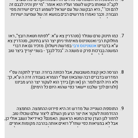
כמאמר מדרש שיר השירים רבה פרשה ה סימן ג על הפסוק "קול
לקב"ה שאותו ביקש לשמר ועליו הוא אומר: "מי יתן והיה לבבם זה
דודי דופק": "פתחו לי פתח כחודה של מחט ואני פותח לכם פתחים
להם וכו' ", היא הבקשה של עם ישראל לשמוע דברים ישירות מפי
שיהיו עגלות וקרוניות נכנסות בו". ואם האדם לא עושה זאת, אזי
הגבורה. וכבר נאמרו מדרשים רבים בנושא זה של שמיעה ישירות
הרגע המיוחד עבר והשעה הוחמצה - "ודודי חמק עבר". זו המשמעות
מפי ה' מול השמיעה באמצעות משה, בפרט על הפסוק בפרשת כי
של מתן כח הבחירה לאדם.
תשא "ויתן אל משה ככלותו לדבר איתו" (שמות רבה מא ג) ועל
הפסוק משיר השירים "ישקני מנשיקות פיהו" (שיר השירים רבה א
ב). ראו דברינו
מעמד הר סיני – התגלות ופישרה
בשבועות. אבל
כמו תינוק טרם שנולד (סנהדרין צא ע"א: "לפתח חטאת רובץ", ראו
באמת, יש כאן קושי עם פשט הפסוקים. מהקטע בדברים פרק ה
מחלוקת רבי ואנטונינוס מאימתי ניתן יצר הרע בתינוק, סנהדרין צא
פסוק יט עד סוף הפרק, משתמע שאדרבא, הקב"ה משבח את בני
ע"א בדברינו
אנטונינוס ורבי
בפרשת וישלח). מזכיר גם את דברי
ישראל על שנרתעו מקרבה יתירה מדי ובקשו לשמוע דברים
המשנה בברכות פרק ט משנה ה: "בכל לבבך - בשני יצריך ביצר טוב
באמצעות משה! ועל כך בהמשך.
וביצר רע". (רש"י דברים ו ה, פרשת שמע). הקשר של מתן תורה עם
קריאת שמע איננו מקרי. כבר הראנו שקריאת שמע שאנו אומרים
יום יום היא ה"נשמע ונעשה" שהוא התשובה ל"נעשה ונשמע" של
מעמד הר סיני שהסתיים בחטא העגל. ראו דברינו
נעשה ונשמע
הגרסה כאן קצת משובשת, אבל הכוונה ברורה. וצריך לתקנה עפ"י
בפרשת משפטים וכן שוב
שמע ישראל ה' אלהינו ה' אחד
בפרשת
המדרש בדברים רבה שהבאנו ועפ"י הגמרא בעבודה זרה ה ע"א, כך:
ואתחנן.
ולא היה להם לומר: הן (או תן) בידך הוא לעקור יצר הרע מביננו
(ולגרום לכך שלבנו יישאר כפי שהוא היום כל הימים).
התוספת השנייה של מדרש זה היא פירוט ההחמצה. הוחמצה
ההזדמנות לעקור את יצר הרע מן העולם. ליצור עולם שכולו טוב.
לחזור לגן העדן טרם החטא הראשון. האמנם? כאידיאל נשגב אולי כן,
אבל לא במציאות כפי שחז"ל רואים אותה בהרבה מקומות אחרים.
ביטול היצר הרע מן העולם ועקירתו המוחלטת איננה אפשרית (כפי
שנראה בגמרא עבודה זרה ה ע"א להלן) ובאמת גם לא רצויה (יומא