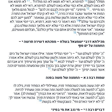
11
10
תִּפֹּלוּ" (שם).
למימרא, דאי לא חטאו לא הוו מולדו? …
לא תימא אנו
לא באנו לעולם, אלא כמי שלא באנו לעולם. למימרא, דאי לא חטאו לא
12
הוו מייתי …
מיתיבי: "מי יתן והיה לבבם זה להם" – לבטל מהם מלאך
13
המות אי אפשר שכבר נגזרה גזרה,
הא לא קיבלו ישראל את התורה
אלא כדי שלא תהא אומה ולשון שולטת בהן, שנאמר: "למען ייטב להם
14
ולבניהם עד עולם"!
הוא דאמר כי האי תנא; דתניא, רבי יוסי אומר: לא
קיבלו ישראל את התורה אלא כדי שלא יהא מלאך המות שולט בהן,
שנאמר: "אני אמרתי אלהים אתם ובני עליון כולכם", חבלתם מעשיכם,
15
"אכן כאדם תמותון!".
מכילתא דרבי ישמעאל בשלח – מסכתא דשירה פרשה י –
החמצה על ים סוף
"ה' ימלוך לעולם ועד" – ר' יוסי הגלילי אומר: אילו אמרו ישראל על הים:
ה' מלך לעולם ועד, לא היתה אומה ולשון שולטת בהן לעולם. אלא אמרו:
16
ה' ימלוך לעולם ועד – לעתיד לבוא.
על עמך צאן מרעיתיך זרע אברהם
אוהבך בני יחידך יצחק עדת יעקב בנך בכורך גפן שהסעתה ממצרים וכנה
17
אשר נטעה ימינך – ה' ימלוך לעולם ועד.
שמות רבה ג א – החמצה של משה בסנה
לא יפה עשה משה כשהסתיר פניו, שאילולי לא הסתיר פניו, גילה לו
הקב"ה למשה מה למעלה ומה למטה ומה שהיה ומה שעתיד להיות.
ובסוף בקש לראות, שנאמר: "הראני נא את כבודך" (שמות לג). אמר
הקב"ה למשה: אני באתי להראות לך והסתרת פניך. עכשיו אני אומר לך:
18
"כי לא יראני האדם וחי". כשבקשתי לא בקשת.
דברים רבה ז י – מי גנב את מי בסיני