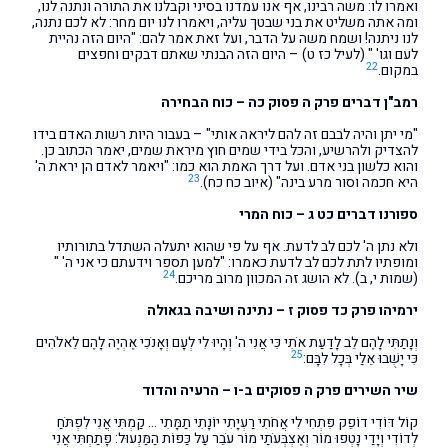
ואמרו לו: משה רבינו, אף אנו עמדנו בסיני וקבלנו את התורה ונתנה לנו,
ומה אתה משליט את בני שבטך עליה, ויאמרו לנו יום מחר: לא לכם נתנה,
לנו ניתנה! ושמח משה על הדבר, ועל זאת אמר להם: "היום הזה נהיית
לעם וגו' " (לעיל כז ט) – היום הזה הבנתי שאתם דבקים וחפצים
22
במקום.
רמב"ן דברים פרק ה פסוק כה – כוח הבחירה
"מי יתן והיה לבבם זה להם ליראה אותי" – בעבור היות רשות האדם בידו
להצדיק ולהרשיע, והכל בידי שמים חוץ מיראת שמים, יאמר הכתוב כן.
והוא כלשון בני אדם. ועל דרך האמת הוא כמו: "ויאמר לאדם הן יראת ה'
23
היא חכמה וסור מרע בינה" (איוב כח כח).
ספורנו דברים כט ג – כוח המרי
ולא נתן ה' לכם לב לדעת. אף על פי שהוא יתעלה השתדל בתורותיו
ומופתיו לתת לכם לב לדעת כאמרו: "למען תספר וידעתם כי אני ה' "
24
(שמות י, ב). לא הושג זה המכוון מרוב מריכם.
ירמיהו פרק כד פסוק ז – נתינה ושיבה בגאולה
וְנָתַתִּי לָהֶם לֵב לָדַעַת אֹתִי כִּי אֲנִי ה' וְהָיוּ לִי לְעָם וְאָנֹכִי אֶהְיֶה לָהֶם לֵאלֹהִים
25
כִּי יָשֻׁבוּ אֵלַי בְּכָל לִבָּם:
שיר השירים פרק ה פסוקים ב-ו – הרעיה והדוד
קוֹל דּוֹדִי דוֹפֵק פִּתְחִי לִי אֲחֹתִי רַעְיָתִי יוֹנָתִי תַמָּתִי … קַמְתִּי אֲנִי לִפְתֹּחַ
לְדוֹדִי וְיָדַי נָטְפוּ מוֹר וְאֶצְבְּעֹתַי מוֹר עֹבֵר עַל כַּפּוֹת הַמַּנְעוּל: פָּתַחְתִּי אֲנִי