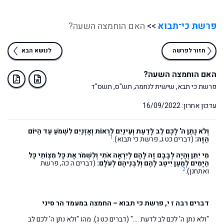
פרשת כי־תבוא
>>
האם הוחמצה השעה?
חזור לפרשה
לנושא הבא
האם הוחמצה השעה?
פרשת כי תבא, שישית לנחמה, תש"ס, תשס"ד
עדכון אחרון: 16/09/2022
וְלֹא נָתַן ה' לָכֶם לֵב לָדַעַת וְעֵינַיִם לִרְאוֹת וְאָזְנַיִם לִשְׁמֹעַ עַד הַיּוֹם
1
הַזֶּה:
(דברים כט ג, פרשת כי תבוא).
מִי יִתֵּן וְהָיָה לְבָבָם זֶה לָהֶם לְיִרְאָה אֹתִי וְלִשְׁמֹר אֶת כָּל מִצְוֹתַי כָּל
הַיָּמִים לְמַעַן יִיטַב לָהֶם וְלִבְנֵיהֶם לְעֹלָם:
(דברים ה כה, פרשת
2
ואתחנן).
דברים רבה ז י, פרשת כי תבוא – החמצה במעמד הר סיני
"ולא נתן ה' לכם לב לדעת …." (דברים כט ג). מהו "ולא נתן ה' לכם לב