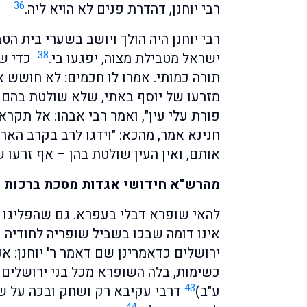
36
רבי יוחנן, דהדרת פנים לא הויא ליה.
רבי יוחנן היה הולך ויושב בשערי בית הטב
38
ישראל מטבילת מצוה, יפגעו בי.
כדי שיה
תורה כמותי. אמרו לו חכמים: לא חושש א
מזרעו של יוסף באתי, שלא שולטת בהם עי
פורת עלי עין", ואמר רבי אבהו: אל תקרא על
חנינא אמר, מהכא: "וידגו לרב בקרב האר
אותם, ואין העין שולטת בהן – אף זרעו ש
מהרש"א חידושי אגדות מסכת ברכות דף
להאי שופרא דבלי בעפרא. גם שהפליגו ב
אינו דומה שבכו בשביל שופריה לחודיה ו
ירושלים כדאמרינן שם דאמר ר' יוחנן: א
כשימות, בלה השופרא מכל בני ירושלים ב
43
ע"ב)
דרבי עקיבא רק ושחק ובכה על ש
44