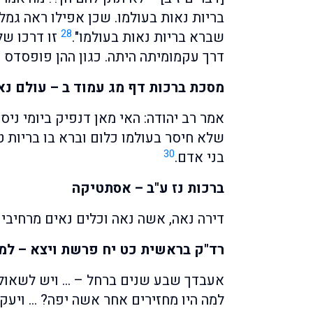
בריות נאות בעולמו. שכן אפילו ראה גמל 
28
שברא בריות נאות בעולמו".
זו דרכו של
דרך עקמומיתה היתה. כגון ההן פופסדס 
מסכת ברכות דף מג עמוד ב – עולם נא
אמר רב יהודה: האי מאן דנפיק ביומי ניסן
שלא חיסר בעולמו כלום וברא בו בריות ט
30
בני אדם.
ברכות נז ע"ב – אסתטיקה
דירה נאה, אשה נאה וכלים נאים מרחיבי
רד"ק בראשית כט יח פרשת ויצא – למ
אעבדך שבע שנים ברחל – … ויש לשאול:
למה היו מחזירים אחר אשה יפה? … ויעקב