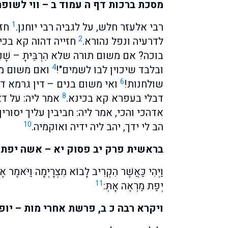
מסכת ברכות דף ה עמוד ב – ווי לשופ
1
רבי אלעזר חלש, על לגביה רבי יוחנן.
חזא
2
לדרעיה ונפל נהורא.
חזייה דהוה קא בכי 
בוכה? אם משום תורה שלא הִרְבֵּיתָ – שָׁ
4
ובלבד שיכוין לבו לשמים"!
ואם משום מז
6
שולחנות!
ואי משום בנים – דין גרמא ד
8
דבלי בעפרא קא בכינא.
אמר ליה: על דא 
אדהכי והכי, אמר ליה: חביבין עליך יסורין
10
הב לי ידך, יהב ליה ידיה ואוקמיה.
בראשית פרק יב פסוק יא – אשה יפת
וַיְהִי כַּאֲשֶׁר הִקְרִיב לָבוֹא מִצְרָיְמָה וַיֹּאמֶר אֶל 
11
יְפַת מַרְאֶה אָתְּ:
ויקרא רבה כ ב, פרשת אחרי מות – יו