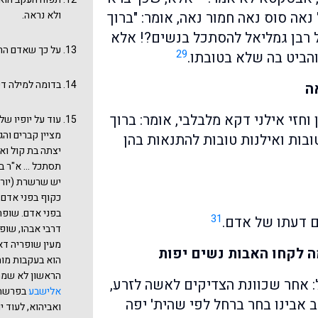
נאה סוס נאה חמור נאה, אומר: "ברוך
ולא נראה.
 רבן גמליאל להסתכל בנשים?! אלא
על כך שאדם הרא
29
והביט בה שלא בטובתו.
בדומה למילה דיס
ה
 וחזי אילני דקא מלבלבי, אומר: ברוך
עוד על יופיו ש
מציין קברים וה
ובות ואילנות טובות להתנאות בהן
יצתה בת קול וא
תסתכל ... א"ר ב
יש שרשרת (יורדת
כקוף בפני אדם, 
בפני אדם. שופר
31
ם דעתו של אדם.
דרבי אבהו, שופר
מעין שופריה דא
ה לקחו האבות נשים יפות
הוא בעקבות מות
הראשון לא שמח 
 אחר שכוונת הצדיקים לאשה לזרע,
אלישבע
בפרשת ש
 אבינו בחר ברחל לפי שהית' יפה
ואביהוא, לעוד 