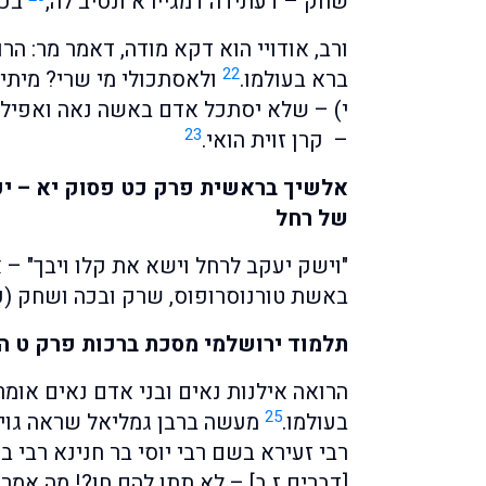
שחק – דעתידה דמגיירא ונסיב לה,
בכה
ורב, אודויי הוא דקא מודה, דאמר מר: הר
22
ברא בעולמו.
ולאסתכולי מי שרי? מיתיב
י) – שלא יסתכל אדם באשה נאה ואפילו 
23
– קרן זוית הואי.
אלשיך בראשית פרק כט פסוק יא – יע
של רחל
"וישק יעקב לרחל וישא את קלו ויבך" –
באשת טורנוסרופוס, שרק ובכה ושחק (עב
תלמוד ירושלמי מסכת ברכות פרק ט ה
הרואה אילנות נאים ובני אדם נאים אומר
25
בעולמו.
מעשה ברבן גמליאל שראה גויה
רבי זעירא בשם רבי יוסי בר חנינא רבי ב
[דברים ז ב] – לא תתן להם חן?! מה אמר