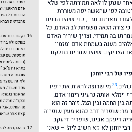
חר שנתן לו לאה תמורתה לפי שלא
בעפר. ראה דברי
אדם הראשון, יצי
 לטובה לפי שהאשה יפה מעוררת
הדורות. כל הער
עורר תאותם. ועוד, כדי שיהיו הבנים
מהבריאה הבראש
, כי צורה הנאה משמחת לב האדם, כל
חתו בה תמידי. וצריך שיהיה האדם
בקשר ברור עם מ
בעולם ולא ברור 
אלהים מענה בשמחת אדם ומזמין
בפתח דברינו לעי
ר הצדיקים שיהיו שמחים בחלקם
תוספות שם שואל
(בדומה ליופיו 
בתרא נח ע"א: "
ו של רבי יוחנן
שהגמרא מונה רק
ולא זה שנוצר ע"
33
שלים.
מי שרוצה לראות את יופיו
עפר תשוב", מעצ
ף וימלא אותה גרעיני רימון אדם,
המאמר בגמרא בר
והקב"ה מבלה מעש
ה בין החמה ובין הצל. זוהר זה הוא
מן העולם, אבל ה
מר: שופריה דרב כהנא מעין שופריה
קצת אחר שראוי 
ריה דיעקב אבינו, שופריה דיעקב
רבי יוחנן לא קא חשיב ליה! – שאני
זו ההקדמה להמש