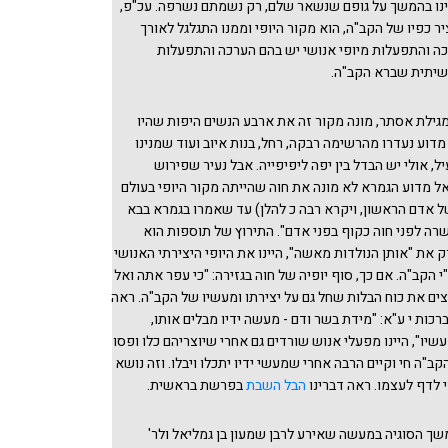
נו בהמשך על גופם שנשאר שלם, רק נשמתם נשרפה. עכ"פ,
ר כפיו של הקב"ה, הוא מקור היופי וממנו התגלגל לאורך
כה והתפעלות מיופי אנושי יש בהם הערכה והתפעלות
יתית שברא הקב"ה.
גילת אסתר, מונה מקור זה את ארבע הנשים היפות שהיו
מדוע נעדרו מהרשימה רבקה, רחל, בנות איוב ועוד שמנינו
ל, אולי יש הבדל בין יפה ליפיפייה. אבל נעיר שפירוש
 מדוע הגמרא לא מונה את חוה שהייתה מקור היופי בעולם
של אדם הראשון, ויקרא רבה כ להלן) עד שאמרו בגמרא בבא
שרה לפני חוה כקוף בפני אדם". התירוץ של תוספות הוא
 את "אותן הנולדות מאשה", היינו את היופי היצירתי האנושי
י הקב"ה. אם כך, סוף יופיה של חוה בגזירה: "כי עפר אתה ואל
ים את כוח הבלות שחל גם על יצירתו ומעשיו של הקב"ה. ראה
כות י ע"א: "מידת בשר ודם - מעשה ידיו מבלים אותו,
יו", היינו מפעלי אנוש שורדים גם אחרי שיוצריהם כלו ופסו
קב"ה חי וקיים הרבה אחרי שמעשי ידיו יתכלו ויבלו. וזה נושא
לדף לעצמו. ראה דברינו
הבל השבת
בפרשת בראשית.
ך הסוגיה במעשה שאירע לרבן שמעון בן גמליאל ולר'