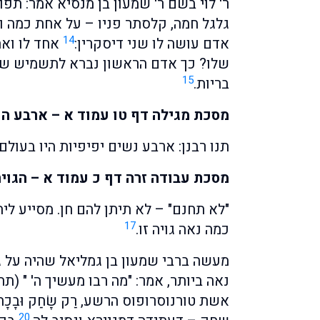
ר' לוי בשם ר' שמעון בן מנסיא אמר: תפו
גלגל חמה, קלסתר פניו – על אחת כמה ו
14
אדם עושה לו שני דיסקרין:
אחד לו ואח
שלו? כך אדם הראשון נברא לתשמיש של
15
בריות.
מסכת מגילה דף טו עמוד א – ארבע ה
תנו רבנן: ארבע נשים יפיפיות היו בעולם
מסכת עבודה זרה דף כ עמוד א – הגוי
"לא תחנם" – לא תיתן להם חן. מסייע לי
17
כמה נאה גויה זו.
מעשה ברבי שמעון בן גמליאל שהיה על ג
נאה ביותר, אמר: "מה רבו מעשיך ה' " (תה
אשת טורנוסרופוס הרשע, רַק שָׂחַק וּבָכ
20