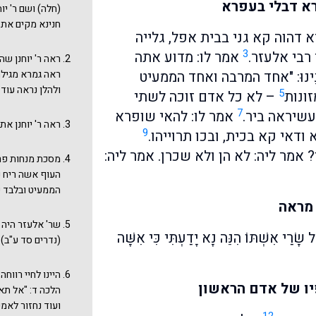
רא דבלי בעפרא
(חלה) ושם ר' יו
חנינא מקים את ר
 דהוה קא גני בבית אפל, גלייה
3
רבי אלעזר.
אמר לו: מדוע אתה
ראה ר' יוחנן שה
נִינוּ: "אחד המרבה ואחד הממעיט
ראה גמרא מגילה
ולהלן נראה עוד א
5
ונות
– לא כל אדם זוכה לשתי
7
עשיראה ביר.
אמר לו: להאי שופרא
ראה ר' יוחנן את
9
ודאי קא בכית, ובכו תרוייהו.
? אמר ליה: לא הן ולא שכרן. אמר ליה:
מסכת מנחות פרק
העוף אשה ריח נ
הממעיט ובלבד ש
 מראה
שר' אלעזר היה ע
שָׂרַי אִשְׁתּוֹ הִנֵּה נָא יָדַעְתִּי כִּי אִשָּׁה
(נדרים סד ע"ב).
היינו לחיי רווח
פיו של אדם הראשון
הלכה ד: "אל תאמ
ועוד נחזור לאמי
12