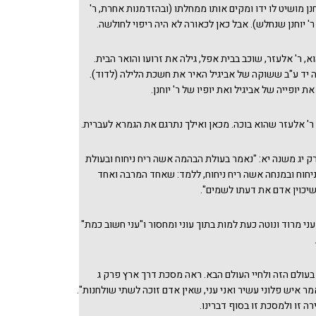
חנן מושיט לו ידו ומקים אותו ממחלתו (ובהזדמנות אחרת, ר'
' יוחנן שנחלש). אבל כאן לכאורה לא היה ריפוי לחולשה.
וא, ר' אלעזר, שוכב בבית אפל, גילה את זרועו והואר הבית.
 יד ע"ב ששוקה של אביגיל האיר את חשכת הלילה (לדוד).
ת יופייה של אביגיל ואת יופיו של ר' יוחנן.
 ר' אלעזר שהוא בוכה. מכאן ואילך נתרגם את הגמרא לעברית.
 יג משנה יא: "נאמר בעולת הבהמה אשה ריח ניחוח ובעולת
יחוח ובמנחה אשה ריח ניחוח, ללמד: שאחד המרבה ואחד
יכוין אדם את דעתו לשמים".
ני מרוד ונוטה כעת למות בתוך עוני ומחסור ו"עני חשוב כמת"
ה בעולם הזה ולחיי העולם הבא. ראה מסכת דרך ארץ פרק ג
ר איש פלוני עשיר ואני עני, שאין אדם זוכה לשתי שולחנות".
רה זו ולמסכת זו בסוף דברינו.