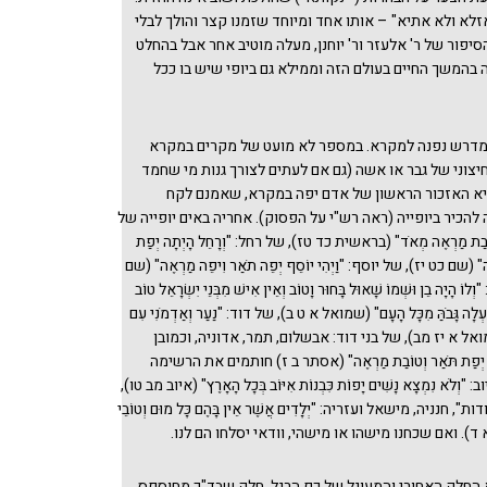
אזלא ולא אתיא" – אותו אחד ומיוחד שזמנו קצר והולך לבלי
סיפור של ר' אלעזר ור' יוחנן, מעלה מוטיב אחר אבל בהחלט
 בהמשך החיים בעולם הזה וממילא גם ביופי שיש בו ככל
מדרש נפנה למקרא. במספר לא מועט של מקרים במקרא
חיצוני של גבר או אשה (גם אם לעתים לצורך גנות מי שחמד
היא האזכור הראשון של אדם יפה במקרא, שאמנם לקח
להכיר ביופייה (ראה רש"י על הפסוק). אחריה באים יופייה של
טֹבַת מַרְאֶה מְאֹד" (בראשית כד טז), של רחל: "וְרָחֵל הָיְתָה יְפַת
ֶה" (שם כט יז), של יוסף: "וַיְהִי יוֹסֵף יְפֵה תֹאַר וִיפֵה מַרְאֶה" (שם
 הָיָה בֵן וּשְׁמוֹ שָׁאוּל בָּחוּר וָטוֹב וְאֵין אִישׁ מִבְּנֵי יִשְׂרָאֵל טוֹב
 וָמַעְלָה גָּבֹהַּ מִכָּל הָעָם" (שמואל א ט ב), של דוד: "נַעַר וְאַדְמֹנִי עִם
שמואל א יז מב), של בני דוד: אבשלום, תמר, אדוניה, וכמובן
ָה יְפַת תֹּאַר וְטוֹבַת מַרְאֶה" (אסתר ב ז) חותמים את הרשימה
ְלֹא נִמְצָא נָשִׁים יָפוֹת כִּבְנוֹת אִיּוֹב בְּכָל הָאָרֶץ" (איוב מב טו),
, חנניה, מישאל ועזריה: "יְלָדִים אֲשֶׁר אֵין בָּהֶם כָּל מוּם וְטוֹבֵי
א ד). ואם שכחנו מישהו או מישהי, וודאי יסלחו הם לנו.
החלק האחורי והמעוגל של כף הרגל. חלק שבד"כ מחוספס