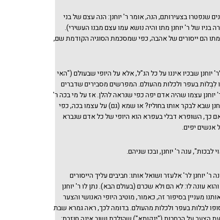
ים שנפטרו בצעירותם, הנה, אומר ר' יוחנן: הנה עצם של בני
 בניו של ר' יוחנן מתו והיה נושא עמו עצם מבנו העשירי).
מתו הם ייסורים של אהבה, כפי שמסכמת הסוגיה הקודמת שם,
ר' יוחנן שבכיו איננו על כל הנ"ל, אלא על היופי שבעולם ("האי
לִבְלוֹת בעפר ולכלות מהעולם. המפרשים מסבירים שדברים
 יוחנן עצמו שהיה אדם יפה כפי שנראה להלן. אז על מי בכה ר'
חנן שבא לבקר אותו בחוליו? או שמא (גם) על עצמו בכה, כפי
ם כך, השופרא דבלי בעפרא הוא היופי של כל אדם שנברא
 אנשים יפים.
י לבכות", ענה ר' יוחנן, ובכו שניהם.
ונה ר' יוחנן לר' אלעזר ושואל אותו: חביבים עליך הייסורים
הוא עונה לו: לא הם ולא שכרם (בעולם הבא). נתן לו ר' יוחנן
אותנו מעניין בסיפור זה, כאמור, מוטיב היופי האנושי והצער
ופו לבלות בעפר ולכלות מהעולם. בדומה לכך, ראה גמרא שבת
ת הצער על הבחרות ("ינקותא") שהולכת ושוב אינה חוזרת: