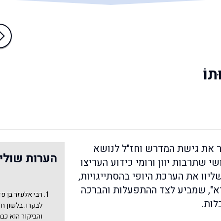
תוֹ
ר את גישת המדרש וחז"ל לנושא
הערות שולי
י שתרבות יוון ורומי כידוע העריצו
יוו את הערכת היופי בהסתייגויות,
פרא", שמביע לצד ההתפעלות והברכה
רבי אלעזר בן פד
לות.
לבקרו. בלשון ח
והביקור הוא כב