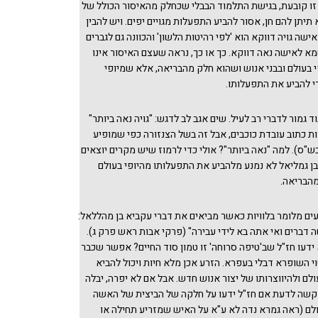
ו קובעת, בגישת התלמוד הבבלי שכחלק מהאיסור הכולל של
תיתן להם חן, אסור להביע התפעלות מגויים יפים. ויש להבין
שה גויה דווקא הוא 'לפי רהיטות הלשון' והכוונה גם לגברים
שמא לאישה נאה דווקא. כך או כך, נראה שעצם האיסור אינו
 בעולם ובבני אנוש ושהוא חלק מהבריאה, אלא שמיופי
די להביע את התפעלותו.
וד גמור לדברי רב לעיל. שים אגב לב לדגש: "גויה נאה ביותר"
ת כתוב עובדת כוכבים, אבל זה בשל הצנזורה כפי שמופיע
ש"ס). למה "נאה ביותר"? אולי כדי לרמוז שיש מקרים יוצאים
בן גמליאל לא נמנע מלהביע את התפעלותו מהיופי בעולם
מהבריאה.
עים מלומר בלוויות כאשר מביאים את דברי עקביא בן מהללאל:
דברים ואי אתה בא לידי עבירה" (פרקי אבות ראש פרק ג).
ידעו חז"ל שב'טיפה סרוחה' זו טמון סוד החיים? אפשר שכבר
וי השופרא דבלי בעפרא. הזרע אכן מלא חיות ויכול להביא
לם ולהיווצרותו של יצור אנוש חדש. אבל אם לא יפרה, יבלה
 קשה לדעת אם חז"ל ידעו על חלקה של הביצית של האשה
לם (ראה גמרא נדה לא ע"א על האיש שמזריע תחילה או