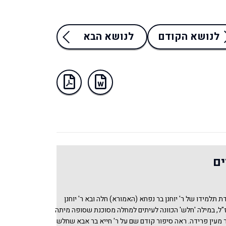
לנושא הקודם
לנושא הבא
ים
ת תלמידו של ר' יוחנן בר נפחא (האמורא) חלה ובא ר' יוחנן
ז"ל, במילה 'חלש' הכוונה לעיתים למחלה מסוכנת שסופה מיתה
ר מעין פרידה. ראה סיפור קודם שם על ר' חייא בר אבא שחלש