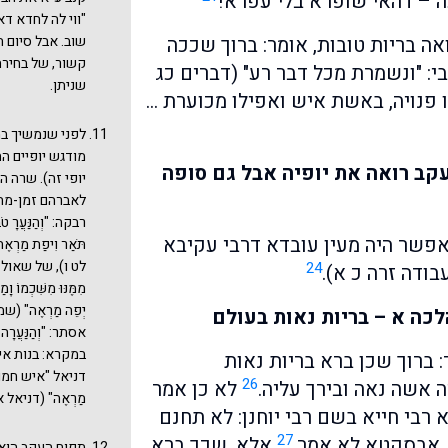
 – דהאי שופרא בלי עפרא!
"ווי לה לחדא ד
ואה בריות טובות, אומר: ברוך שככה
שוב. אבל סיום ה
קשור, של בחירה
י: "ונשמרת מכל דבר רע" (דברים כג
שניתן.
פנויה, באשת איש ואפילו מכוערת …
לפני שנמשיך ב
מודגש יופיים ה
קב רואה את יופיה אבל גם סופה
יופי זה). שרה 
לאברהם זמן-מה 
רבקה: "וְהַנַּעֲרָ 
 אפשר היה מעין עובדא דרבי עקיבא
תֹּאַר וִיפַת מַרְא
לט ו), של שאול: "וְלוֹ
24
ודה זרה כ א).
מִמֶּנּוּ מִשִּׁכְמוֹ
יְפֵה מַרְאֶה" (
לכה א – בריות נאות בעולם
אסתר: "וְהַנַּעֲר
במקרא: בנות איוב: "ו
: ברוך שכן ברא בריות נאות
דניאל "איש חמודות"
26
 אשה נאה ובירך עליה.
לא כן אמר
מַרְאֶה" (דניאל 
א רבי חייא בשם רבי יוחנן: לא תחנם
27
, אבסקטא לא אמר.
אלא, שכך ברא
תפוח העקב הוא 