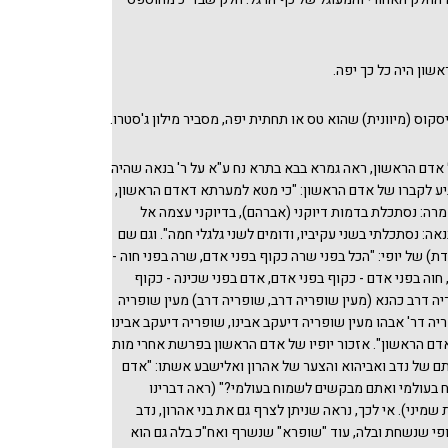
שון היה כל כך יפה.
קוס (מיוונית) שהוא טס או תחתית יפה, מסביר מילון ג'סטרו.
ל אדם הראשון, ראה גמרא בבא בתרא נח ע"א על ר' בנאה שהיה
גיע לקברו של אדם הראשון: "כי מטא למערתא דאדם הראשון,
מרה: נסתכלת בדמות דיוקני (אברהם), בדיוקני עצמה אל
נאה: נסתכלתי בשני עקיביו, ודומים לשני גלגלי חמה". וגם שם
) של יופי: "הכל בפני שרה כקוף בפני אדם, שרה בפני חוה -
חוה בפני אדם - כקוף בפני אדם, אדם בפני שכינה - כקוף
יה דרב כהנא (מעין שופריה דרב, שופריה דרב) מעין שופריה
יה דר' אבהו מעין שופריה דיעקב אבינו, שופריה דיעקב אבינו
דם הראשון". אזכור יופיו של אדם הראשון בפרשת אחרי מות
ם של נדב ואביהוא והצער של אהרון ואלישבע אשתו: "אדם
בעולמי ואתם מבקשים לשמוח בעולמי?" (ראה דברינו
מיני). אי לכך, נראה שניתן לצרף גם את בני אהרון, נדב
יופי שנשחת ובלה, עוד "שופרא" שנשרף ואח"כ בלה גם הוא