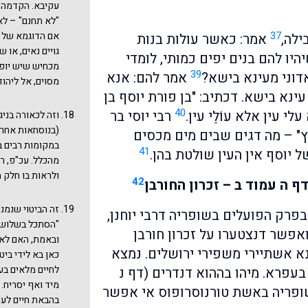
עקיבא. הקדמה ז
"לא תחנם" – לא 
37
אם הדוגמא של אי
ילה,
אמר: כאשר עולות בנות
גויים נאים, או 
יו להם בנים יפים כמותי, לומדי
מכחיש שיש יופי
39
דוני מעינא בישא?
אמר להם: אנא
מסוים, אל ליהו
נא בישא. דכתיב: "בן פורת יוסף בן
40
י עין אלא עוֹלֵי עין.
רבי יוסי בר
וזה לכאורה בניג
(בנוסחאות אחרו
ץ" – מה דגים שבים מים מכסים
במקומות רבים ב
41
ל יוסף אין העין שולטת בהן.
מהכלל. עכ"פ, ר
ולראות בו חלק 
42
 ה עמוד ב – זכרון החורבן
זה הביטוי שנמנ
פרק הפועלים בשופריה דרבי יוחנן,
"הסתכל בשלושה 
אפשר דנצטערו על זכרון חורבן
ובאמת, האם לא 
נא אשתיירי משפירי ירושלים. נמצא
כאן בא לידי ביט
לחיים מלאים בעו
עפרא. מיהו בההוא דנדרים (דף נ
מיד ואף יסריח.
ופריה באשת טורנוסרופוס אי אפשר
בהבאת חיים לעו