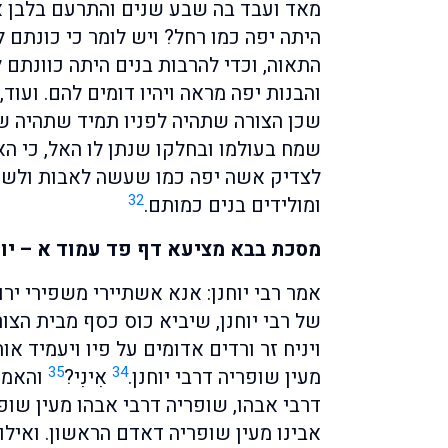
מאד ועבד בה שבע שנים והתרעם בלבן א
היתה יפה כמו רחל? ויש לומר כי כונתם
התאוה, וכדי להרבות בנים היתה כוונתם ל
והבנות יפה מראה ויהיו דומים להם. ועוד
שכן הצורה שתהיה לפניו תמיד שתהיה שמ
שמח בעולמו ובחלקו שנתן לו האל, כי ה
לצדיק אשה יפה כמו שעשה לאבות ולשא
32
ומולידים בנים כמותם.
מסכת בבא מציעא דף פד עמוד א – יופי
אמר רבי יוחנן: אנא אשתיירי משפירי ירו
של רבי יוחנן, שיביא כוס כסף מבית הצור
ויניח זר ורדים אדומים על פיו ויעמיד אות
35
34
מעין שופריה דרבי יוחנן.
אִינִי?
והאמר 
דרבי אבהו, שופריה דרבי אבהו מעין שופ
אבינו מעין שופריה דאדם הראשון. ואילו 