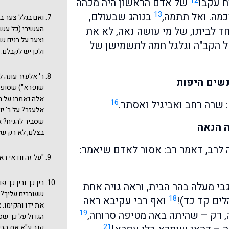
ח עקבו
של אדם הראשון היה מכהה
13
כמה. ואל תתמה,
בנוהג שבעולם,
ואם בגלל צער בנ
העשירי (כל עשרה
ד לביתו, של מי עושה נאה, לא את
וצער על בנים ש
 הקב"ה וגלגל חמה לתשמישן של
ולכן יש לקבלם.
ר' אלעזר עונה ל
נשים היפות
שופרא") שסופו 
אלה נאמרו על ר'
16
: שרה רחב ואביגיל ואסתר.
אלעזר? על ר' יו
שסביר להניח? א
ה הנאה
בצלם, לא רק של
ה לרב, דאמר רב: אסור לאדם שיאמר:
"על זה וודאי ראו
בין כך ובין כך פ
בי מעלה בהר הבית, וראה גויה אחת
שעוברים עליך? ו
18
לים קד כד)!
ואף רבי עקיבא ראה
את ידו והקימו. 
19
ָה, רק – שהיתה באה מטיפה סרוחה,
הגדול על כך שס
21
קנב ע"א את הבע