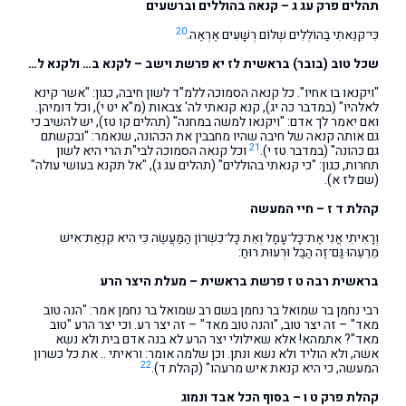
תהלים פרק עג ג – קנאה בהוללים וברשעים
20
כִּי־קִנֵּאתִי בַּהוֹלְלִים שְׁלוֹם רְשָׁעִים אֶרְאֶה.
שכל טוב (בובר) בראשית לז יא פרשת וישב – לקנא ב… ולקנא ל…
"ויקנאו בו אחיו". כל קנאה הסמוכה ללמ"ד לשון חיבה, כגון: "אשר קינא
לאלהיו" (במדבר כה יג), קנא קנאתי לה' צבאות (מ"א יט י), וכל דומיהן.
ואם יאמר לך אדם: "ויקנאו למשה במחנה" (תהלים קו טז), יש להשיב כי
גם אותה קנאה של חיבה שהיו מחבבין את הכהונה, שנאמר: "ובקשתם
21
גם כהונה" (במדבר טז י).
וכל קנאה הסמוכה לבי"ת הרי היא לשון
תחרות, כגון: "כי קנאתי בהוללים" (תהלים עג ג), "אל תקנא בעושי עולה"
(שם לז א).
קהלת ד ז – חיי המעשה
וְרָאִיתִי אֲנִי אֶת־כָּל־עָמָל וְאֵת כָּל־כִּשְׁרוֹן הַמַּעֲשֶׂה כִּי הִיא קִנְאַת־אִישׁ
מֵרֵעֵהוּ גַּם־זֶה הֶבֶל וּרְעוּת רוּחַ:
בראשית רבה ט ז פרשת בראשית – מעלת היצר הרע
רבי נחמן בר שמואל בר נחמן בשם רב שמואל בר נחמן אמר: "הנה טוב
מאד" – זה יצר טוב, "והנה טוב מאד" – זה יצר רע. וכי יצר הרע "טוב
מאד"? אתמהא! אלא שאילולי יצר הרע לא בנה אדם בית ולא נשא
אשה, ולא הוליד ולא נשא ונתן. וכן שלמה אומר: וראיתי .. את כל כשרון
22
המעשה, כי היא קנאת איש מרעהו" (קהלת ד).
קהלת פרק ט ו – בסוף הכל אבד ונמוג