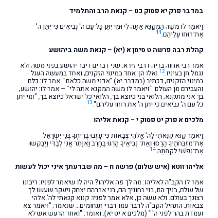
במדבר פרק יא פסוק כט – קנאת הרב והתלמיד
וַיֹּאמֶר לוֹ מֹשֶׁה הַמְקַנֵּא אַתָּה לִי וּמִי יִתֵּן כָּל־עַם ה' נְבִיאִים כִּי־יִתֵּן ה'
11
אֶת־רוּחוֹ עֲלֵיהֶם.
קהלת רבה פרשה ט סימן א (יא) – קנאת משה ביהושע
אמר רבי אחוה בריה דרבי זירא: שני דברים דיבר יהושע בפני משה ולא
12
נגמל חן בעיניו.
ואלו הן: אחד במינוי הזקנים, ואחד במעשה העגל.
במינוי הזקנים, דכתיב (במדבר יא) "אדני משה כלאם". אמר לו: כַּלֵּם
והעבירם מן העולם. "ויאמר לו משה המקנא אתה לי" – אמר לו: יהושע,
בך אני מתקנא, הלואי בני כיוצא בך, הלואי כל ישראל כיוצא בך, "ומי יתן
13
כל עם ה' נביאים כי יתן ה' את רוחו עליהם".
מלכים א פרק יט פסוק י – קנאת אליהו
וַיֹּאמֶר קַנֹּא קִנֵּאתִי לַה' אֱלֹהֵי צְבָאוֹת כִּי־עָזְבוּ בְרִיתְךָ בְּנֵי יִשְׂרָאֵל
אֶת־מִזְבְּחֹתֶיךָ הָרָסוּ וְאֶת־ נְבִיאֶיךָ הָרְגוּ בֶחָרֶב וָאִוָּתֵר אֲנִי לְבַדִּי וַיְבַקְשׁוּ
14
אֶת־נַפְשִׁי לְקַחְתָּהּ.
אליהו זוטא (איש שלום) פרשה ח
– מה שבדעתך איני יכול לעשות
אמר לו הקב"ה לאליהו: מה לך פה אליהו? היה לו שיאמר לפניו: ריבונו
של עולם, בניך הם, בני בחוניך הם, בני אברהם יצחק ויעקב שעשו לך
רצונך בעולם. ולא עשה כן, אלא אמר לפניו: קנוא קנאתי לה' אלהי
צבאות. התחיל הקב"ה לדבר עמו דברי תנחומים… שנאמר: "ויאמר צא
ועמדת בהר לפני ה' " (מלכים א יט יא). ואומר: "ואחר הרעש אש לא