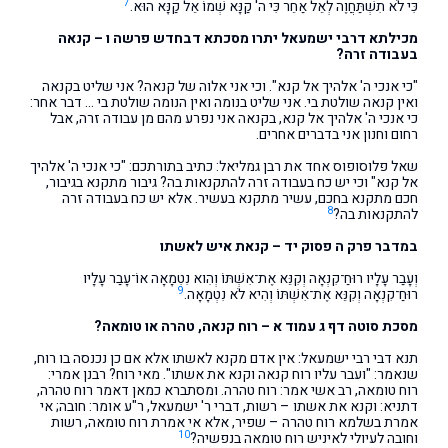
7
כִּי לֹא תִשְׁתַּחֲוֶה לְאֵל אַחֵר כִּי ה' קַנָּא שְׁמוֹ אֵל קַנָּא הוּא.
מכילתא דרבי ישמעאל יתרו מסכתא דבחדש פרשה ו – קנאה
בעבודה זרה?
"כי אנכי ה' אלהיך אל קנא". וכי אני אלוה של קנאה? אני שליט בקנאה
ואין קנאה שולטת בי. אני שליט בנומה ואין הנומה שולטת בי … דבר אחר:
כי אנכי ה' אלהיך אל קנא, בקנאה אני נפרע מהם מן עבודה זרה, אבל
רחום וחנון אני בדברים אחרים.
שאל פלוסופוס אחד את רבן גמליאל: כתיב בתורתכם: "כי אנכי ה' אלהיך
אל קנא" וכי יש כח בעבודה זרה להתקנאות בה? גיבור מתקנא בגיבור,
חכם מתקנא בחכם, עשיר מתקנא בעשיר. אלא יש כח בעבודה זרה
8
להתקנאות בה?
במדבר פרק ה פסוק יד – קנאת איש לאשתו
וְעָבַר עָלָיו רוּחַ־קִנְאָה וְקִנֵּא אֶת־אִשְׁתּוֹ וְהִוא נִטְמָאָה אוֹ־עָבַר עָלָיו
9
רוּחַ־קִנְאָה וְקִנֵּא אֶת־אִשְׁתּוֹ וְהִיא לֹא נִטְמָאָה.
מסכת סוטה דף ג עמוד א – רוח קנאה, טהרה או טומאה?
תנא דבי רבי ישמעאל: אין אדם מקנא לאשתו אלא אם כן נכנסה בו רוח,
שנאמר: "ועבר עליו רוח קנאה וקנא את אשתו". מאי רוח? רבנן אמרי:
רוח טומאה, רב אשי אמר: רוח טהרה. ומסתברא כמאן דאמר רוח טהרה,
דתניא: וקנא את אשתו – רשות, דברי ר' ישמעאל, ר"ע אומר: חובה; אי
אמרת בשלמא רוח טהרה – שפיר, אלא אי אמרת רוח טומאה, רשות
10
וחובה לעיולי לאיניש רוח טומאה בנפשיה?