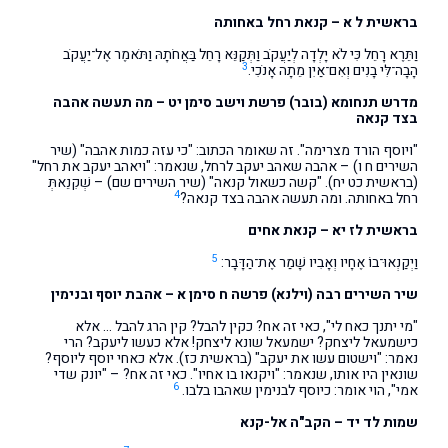
בראשית ל א – קנאת רחל באחותה
וַתֵּרֶא רָחֵל כִּי לֹא יָלְדָה לְיַעֲקֹב וַתְּקַנֵּא רָחֵל בַּאֲחֹתָהּ וַתֹּאמֶר אֶל־יַעֲקֹב
3
הָבָה־לִּי בָנִים וְאִם־אַיִן מֵתָה אָנֹכִי.
מדרש תנחומא (בובר) פרשת וישב סימן יט – מה תעשה אהבה
בצד קנאה
"ויוסף הורד מצרימה". זה שאומר הכתוב: "כי עזה כמות אהבה" (שיר
השירים ח ו) – אהבה שאהב יעקב לרחל, שנאמר: "ויאהב יעקב את רחל"
(בראשית כט יח). "קשה כשאול קנאה" (שיר השירים שם) – שְׁקִנֵאתְּ
4
רחל באחותה. ומה תעשה אהבה בצד קנאה?
בראשית לז יא – קנאת אחים
5
וַיְקַנְאוּ־בוֹ אֶחָיו וְאָבִיו שָׁמַר אֶת־הַדָּבָר:
שיר השירים רבה (וילנא) פרשה ח סימן א – אהבת יוסף ובנימין
"מי יתנך כאח לי", כאי זה אח? כקין להבל? קין הרג להבל … אלא
כישמעאל ליצחק? ישמעאל שונא ליצחק! אלא כעשו ליעקב? הרי
נאמר: "וישטום עשו את יעקב" (בראשית כז). אלא כאחי יוסף ליוסף?
שונאין היו אותו, שנאמר: "ויקנאו בו אחיו". כאי זה אח? – "יונק שדי
6
אמי", הוי אומר: כיוסף לבנימין שאהבו בלבו.
שמות לד יד – הקב"ה אל-קנא