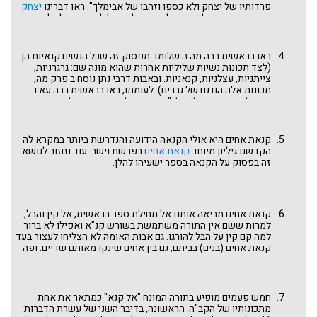
פרדותיו של יצחק ולא כספו וזהבו של אבימלך". ראו דברינו
יצחק
אבינו
בפרשת תולדות. אבל כאמור לא נוכל להתעכב על כל הקנאות
שבתנ"ך ובחרנו להתחיל מרחל.
ראו בראשית רבה מה ה שלומד מפסוק זה שכל הנשים קנאיות הן
(לצד תכונות נשיות שליליות אחרות שהוא מונה שם: גרגרניות,
צייתניות, עצלניות, קנאניות. ובאבות דרבי נתן נוסח ב פרק מה,
תכונות אלה הם גם של גברים). לעומתו, ראו בראשית רבה עא ו
שמפליג בשבחה של רחל: "ותקנא רחל באחותה ... מלמד שקינאתה
במעשיה הטובים. אמרה: אילולי שהיא צדקת לא היתה יולדת". זאת,
לאחר לידת יהודה שבה קבלה לאה כבר יותר מחלקה היחסי (12:4,
ראו שכל טוב (בובר) בראשית כט לה). בא המדרש שלנו ומעמיד את
קנאת אחים היא אולי הקנאה הידועה והנדרשת ביותר במקרא לה
הקנאה על מקומה האנושי הטבעי: "שְׁקִנֵאתְּ רחל באחותה". אהבה
הקדשנו גיליון מיוחד
קנאת אחים
בפרשת וישב. עוד נחזור לנושא
וקנאה הם שני ניגודים חריפים שאינם הולכים ביחד: "מה תעשה
זה בפסוק על הקנאה בספר ישעיהו להלן.
אהבה בצד קנאה"? קנאת רחל באחותה אינה יכולה לדור בכפיפה
אחת עם אהבתה ליעקב! וכל זה כפתיחה לקנאת האחים שגרמה
להורדת יוסף מצרימה. מדרש זה גם מקפיץ אותנו קדימה לפסוק
של קנאה משיר השירים: "כי עזה כמוות אהבה, קשה כשאול קנאה",
קנאת אחים מביאה אותנו אל תחילת ספר בראשית, אל קין והבל,
פסוק שנראה עוד להלן.
למרות ששם אין התורה משתמשת בשורש קנ"א ואפילו לא ברור
למה קם קין על הבל להורגו. גם אבות האומה לא הצליחו לעצור בעד
קנאת אחים (בנים) בביתם, גם בין אחים שינקו מאותם שדיים. ופה
דווקא מסיים המדרש באהבת אחים, אהבת יוסף ובנימין.
חמש פעמים מופיע בתורה המונח "אל קנא" כמתאר את אחת
מתכונותיו של הקב"ה. הראשונה, בדיבר השני של עשרת הדברות: