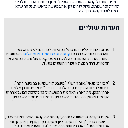
… מפני שמטיל קנאה במעשה בראשית". מתן טעמים והסברים לדיני
התורה ופרשנותה, עלול לגרום לקנאה במעשה בראשית. נקווה שלא
גרמנו לשום קנאה בדף זה.
הערות שוליים
פנחס ואחריו אליהו הם סמל הקנאות, לטוב וגם לאזהרה, כפי
שהרחבנו בנושא בדברינו
קנאות פנחס מול קנאות אליהו
בפרשה זו
בשנה האחרת. הפעם נרצה לגעת באפס קצהו של נושא הקנאה או
הקנאות, דרך מקצת אזכוריו השונים בתנ"ך.
"קנאי בן קנאי", אומר רש"י, "משבט לוי שקינא במעשה דינה".
ובירושלמי סנהדרין פרק ט הלכה ז נדרש: "וירא פינחס בן אלעזר בן
אהרן הכהן. מה ראה? ראה את המעשה ונזכר להלכה: הבועל ארמית
הקנאים פוגעין בהן. תני: שלא ברצון חכמים, ופינחס שלא ברצון
חכמים. אמר רבי יודה בר פזי: ביקשו לנדותו, אילולי שקפצה עליו
רוח הקודש ואמרה: והיתה לו ולזרעו אחריו ברית כהונת עולם". הרי
לנו שבקנאתו של פנחס יש צדדים לכאן ולכאן ואין הדברים פשוטים
כלל ועיקר. מכאן, ולאחר שמלאנו חובתנו לפרשת השבוע, נרצה,
אין זו הקנאה הראשונה בתורה, קודמת לה קנאת הפלשתים ביצחק,
כאמור, לסקור מקרי קנאות או קנאה אחרים בתנ"ך ומה יחס חז"ל
בראשית כו יד: "וַיְהִי־לוֹ מִקְנֵה־צֹאן וּמִקְנֵה בָקָר וַעֲבֻדָּה רַבָּה וַיְקַנְאוּ
אליהם.
אֹתוֹ פְּלִשְׁתִּים". ראו בראשית רבה סד ז: "עד שהיו אומרים: זבל