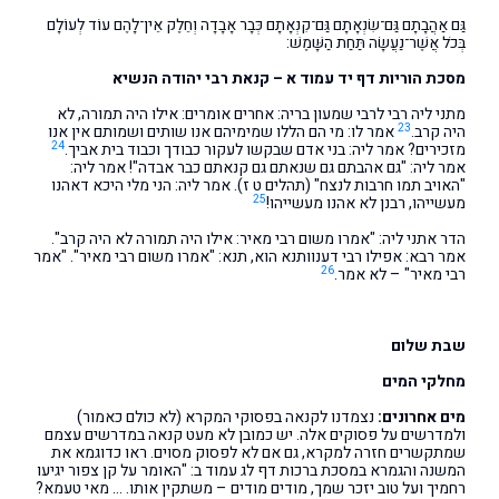
גַּם אַהֲבָתָם גַּם־שִׂנְאָתָם גַּם־קִנְאָתָם כְּבָר אָבָדָה וְחֵלֶק אֵין־לָהֶם עוֹד לְעוֹלָם
בְּכֹל אֲשֶׁר־נַעֲשָׂה תַּחַת הַשָּׁמֶשׁ:
מסכת הוריות דף יד עמוד א – קנאת רבי יהודה הנשיא
מתני ליה רבי לרבי שמעון בריה: אחרים אומרים: אילו היה תמורה, לא
23
היה קרב.
אמר לו: מי הם הללו שמימיהם אנו שותים ושמותם אין אנו
24
מזכירים? אמר ליה: בני אדם שבקשו לעקור כבודך וכבוד בית אביך.
אמר ליה: "גם אהבתם גם שנאתם גם קנאתם כבר אבדה"! אמר ליה:
"האויב תמו חרבות לנצח" (תהלים ט ז). אמר ליה: הני מלי היכא דאהנו
25
מעשייהו, רבנן לא אהנו מעשייהו!
הדר אתני ליה: "אמרו משום רבי מאיר: אילו היה תמורה לא היה קרב".
אמר רבא: אפילו רבי דענוותנא הוא, תנא: "אמרו משום רבי מאיר". "אמר
26
רבי מאיר" – לא אמר.
שבת שלום
מחלקי המים
מים אחרונים:
נצמדנו לקנאה בפסוקי המקרא (לא כולם כאמור)
ולמדרשים על פסוקים אלה. יש כמובן לא מעט קנאה במדרשים עצמם
שמתקשרים חזרה למקרא, גם אם לא לפסוק מסוים. ראו כדוגמא את
המשנה והגמרא במסכת ברכות דף לג עמוד ב: "האומר על קן צפור יגיעו
רחמיך ועל טוב יזכר שמך, מודים מודים – משתקין אותו. … מאי טעמא?