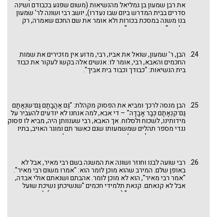
וכי עניים היו שם? והלא לא היו שם אלא נח ובניו, ולמי הייתם עושין
את רבן שמעון בן גמליאל מהנשיאות (משום שפגע בכבודם ושינה
צדקה? אמר ליה: על הבהמה ועל החיה ועל העוף. לא היינו ישנים,
סדרים בבית המדרש ביום שבו נעדרו), יושב רבי ושונה לר' שמעון
אלא נותנים היינו לפני זה ולפני זה כל הלילה. אותה שעה אמר
בנו משנה במסכת בכורות ולא אומר את שם החכם שאמרה, רק
אברהם: ומה אילולי שעשו צדקה עם בהמה וחיה ועוף לא היו יוצאין,
בלשון "אחרים אומרים".
וכיון שעשו צדקה יצאו, ואני אם אעשה עם בני אדם על אחת כמה
וכמה! באותה שעה נטע אשל בבאר שבע: אכילה שתיה לויה, וכן אמר
שלמה: וראיתי אני את כל עמל ואת כל כשרון המעשה כי היא קנאת
הבן, ר' שמעון, שואל את אביו, רבי, מדוע אין מזכירים את שמות
איש מרעהו (קהלת ד ד)". ואגב אורחא למדנו שיש קשר בין קנ"ה
החכמים והאבא, רבי, אומר לו: אנשים אלה בקשו לעקור את כבוד
ובין קנ"א. אדם מקנא למה שקנה וגם למה שחברו קנה והוא לא.
בית הנשיאות: "כבודך וכבוד בית אביך".
הבן מנסה לרכך ומביא את הפסוק מקהלת: "גַּם אַהֲבָתָם גַּם־שִׂנְאָתָם
גַּם־קִנְאָתָם כְּבָר אָבָדָה" – די אבא, למה אנחנו לא יודעים להעביר על
מידותינו, לשכוח ולסלוח. אך האבא, רבי שענוותן היה, מביא לו פסוק
נגדי מספר תהלים שמשמעותו שגם כאשר תם ומוגר האויב, בתיו
נשארים חרבים! והבן לא מוותר וממשיך ועונה לאבא: זה כאשר
הועילו מעשיהם של אותם אנשים, אבל כאשר לא יצאה תוכניתם
לפועל ולא הצליחו (הועילו) במעשיהם, מן הראוי לשקם את
ההריסות ולא להמשיך ולנטור כל הימים.
רבי שועה לבנו וחוזר ושונה את המשנה בשם רבי מאיר, אבל לא
באופן שלם. המירב שהוא מוכן לומר הוא: "אמרו משום רבי מאיר".
"אמר רבי מאיר", הוא לא מוכן לומר. אהבתם ושנאתם אולי אבדה,
אבל לא קנאתם. קנאת תלמידי חכמים "שנשיכתן נשיכת שועל
ועקיצתן עקיצת עקרב" (מסכת אבות פרק ב משנה י) לא במהרה
אובדת ולא בקלות נמוגה. ראו דברינו
שועל עקרב שרף וגחלי אש
בדפים המיוחדים.