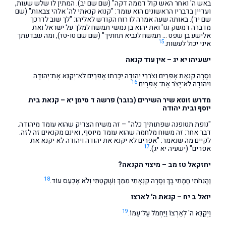
באש ה' ואחר האש קול דממה דקה" (שם שם יב). המתין לו שלש שעות,
ועדיין בדבריו הראשונים הוא עומד: "קנוא קנאתי לה' אלהי צבאות" (שם
שם יד). באותה שעה אמרה לו רוח הקודש לאליהו: "לך שוב לדרכך
מדברה דמשק וגו' ואת יהוא בן נמשי תמשח למלך על ישראל ואת
אלישע בן שפט … תמשח לנביא תחתיך" (שם שם טו-טז), ומה שבדעתך
15
איני יכול לעשות.
ישעיהו יא יג – אין עוד קנאה
וְסָרָה קִנְאַת אֶפְרַיִם וְצֹרְרֵי יְהוּדָה יִכָּרֵתוּ אֶפְרַיִם לֹא־יְקַנֵּא אֶת־יְהוּדָה
16
וִיהוּדָה לֹא־יָצֹר אֶת־ אֶפְרָיִם.
מדרש זוטא שיר השירים (בובר) פרשה ד סימן יא – קנאת בית
יוסף ובית יהודה
"נופת תטופנה שפתותיך כלה" – זה משיח הצדיק שהוא עומד מיהודה.
דבר אחר: זה משוח מלחמה שהוא עומד מיוסף, ואינם מקנאים זה לזה.
לקיים מה שנאמר: "אפרים לא יקנא את יהודה ויהודה לא יקנא את
17
אפרים" (ישעיה יא יג).
יחזקאל טז מב – מיצוי הקנאה?
18
וַהֲנִחֹתִי חֲמָתִי בָּךְ וְסָרָה קִנְאָתִי מִמֵּךְ וְשָׁקַטְתִּי וְלֹא אֶכְעַס עוֹד.
יואל ב יח – קנאת ה' לארצו
19
וַיְקַנֵּא ה' לְאַרְצוֹ וַיַּחְמֹל עַל־עַמּוֹ.