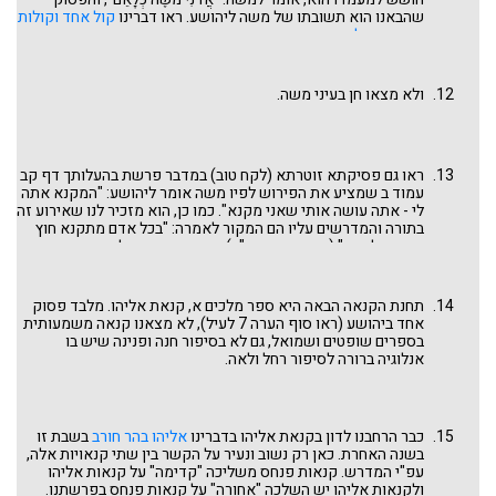
ושלום. ראו גם כל המדרשים על שלום בית שהתפתחו דווקא סביב
שהבאנו הוא תשובתו של משה ליהושע. ראו דברינו
קול אחד וקולות
פרשת סוטה, כפי שהארכנו לתאר בדברינו
שלום בין איש ואשתו
רבים
וכן
אלדד ומידד
בפרשת נשא.
בפרשת נשא. וראו גם הדף
טהורה לבעל וטהורה לבועל
שם.
ולא מצאו חן בעיני משה.
ראו גם פסיקתא זוטרתא (לקח טוב) במדבר פרשת בהעלותך דף קב
עמוד ב שמציע את הפירוש לפיו משה אומר ליהושע: "המקנא אתה
לי - אתה עושה אותי שאני מקנא". כמו כן, הוא מזכיר לנו שאירוע זה
בתורה והמדרשים עליו הם המקור לאמרה: "בכל אדם מתקנא חוץ
מבנו ותלמידו" (סנהדרין קה ע"ב). כאן אנו חוזרים לפסוק משיר
השירים: "כי עזה כמוות אהבה, קשה כשאול קנאה" שכבר ראינו
בקנאת רחל ולאה לעיל. ראו
דברינו בנושא זה
בפרשת וילך, שפסוק
זה נדרש גם על חילופי ההנהגה בין משה ליהושע: "אהבה שאהב
תחנת הקנאה הבאה היא ספר מלכים א, קנאת אליהו. מלבד פסוק
משה ליהושע ומה שקינא משה ביהושע". בסוף גברה קנאת הרב
אחד ביהושע (ראו סוף הערה 7 לעיל), לא מצאנו קנאה משמעותית
בתלמיד, לפחות בחלק ההנהגה, וגם שם לא יכלו האהבה והקנאה
בספרים שופטים ושמואל, גם לא בסיפור חנה ופנינה שיש בו
לדור ביחד. ומשם קיבל עליו משה למות.
אנלוגיה ברורה לסיפור רחל ולאה.
כבר הרחבנו לדון בקנאת אליהו בדברינו
אליהו בהר חורב
בשבת זו
בשנה האחרת. כאן רק נשוב ונעיר על הקשר בין שתי קנאויות אלה,
עפ"י המדרש. קנאות פנחס משליכה "קדימה" על קנאות אליהו
ולקנאות אליהו יש השלכה "אחורה" על קנאות פנחס בפרשתנו.