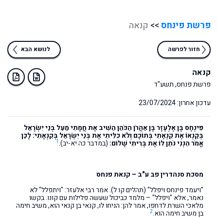
פרשת פינחס
>>
קנאה
חזור לפרשה
לנושא הבא
קנאה
פרשת פנחס, תשע"ד
עדכון אחרון: 23/07/2024
פִּינְחָס בֶּן אֶלְעָזָר בֶּן אַהֲרֹן הַכֹּהֵן הֵשִׁיב אֶת חֲמָתִי מֵעַל בְּנֵי יִשְׂרָאֵל
בְּקַנְאוֹ אֶת קִנְאָתִי בְּתוֹכָם וְלֹא כִלִּיתִי אֶת בְּנֵי יִשְׂרָאֵל בְּקִנְאָתִי: לָכֵן
1
אֱמֹר הִנְנִי נֹתֵן לוֹ אֶת בְּרִיתִי שָׁלוֹם:
(במדבר כה יא-יב).
מסכת סנהדרין פב ע"ב – קנאת פנחס
"ויעמד פינחס ויפלל" (תהלים קו ל). אמר רבי אלעזר: "ויתפלל" לא
נאמר, אלא "ויפלל" – מלמד כביכול שעשה פלילות עם קונו. בקשו
מלאכי השרת לדחפו, אמר להן: הניחו לו, קנאי בן קנאי הוא, משיב חימה
2
בן משיב חימה הוא.