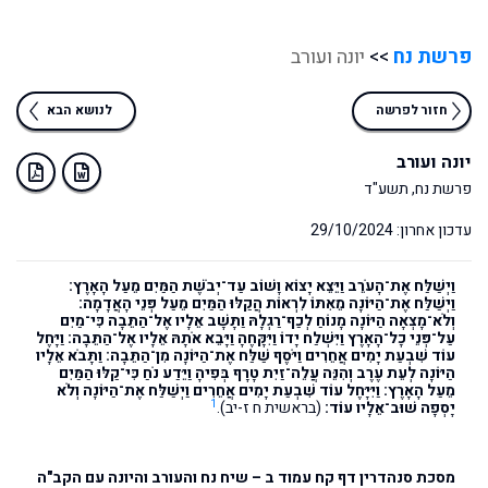
פרשת נח
>>
יונה ועורב
חזור לפרשה
לנושא הבא
יונה ועורב
פרשת נח, תשע"ד
עדכון אחרון: 29/10/2024
וַיְשַׁלַּח אֶת־הָעֹרֵב וַיֵּצֵא יָצוֹא וָשׁוֹב עַד־יְבֹשֶׁת הַמַּיִם מֵעַל הָאָרֶץ:
וַיְשַׁלַּח אֶת־הַיּוֹנָה מֵאִתּוֹ לִרְאוֹת הֲקַלּוּ הַמַּיִם מֵעַל פְּנֵי הָאֲדָמָה:
וְלֹא־מָצְאָה הַיּוֹנָה מָנוֹחַ לְכַף־רַגְלָהּ וַתָּשָׁב אֵלָיו אֶל־הַתֵּבָה כִּי־מַיִם
עַל־פְּנֵי כָל־הָאָרֶץ וַיִּשְׁלַח יָדוֹ וַיִּקָּחֶהָ וַיָּבֵא אֹתָהּ אֵלָיו אֶל־הַתֵּבָה: וַיָּחֶל
עוֹד שִׁבְעַת יָמִים אֲחֵרִים וַיֹּסֶף שַׁלַּח אֶת־הַיּוֹנָה מִן־הַתֵּבָה: וַתָּבֹא אֵלָיו
הַיּוֹנָה לְעֵת עֶרֶב וְהִנֵּה עֲלֵה־זַיִת טָרָף בְּפִיהָ וַיֵּדַע נֹחַ כִּי־קַלּוּ הַמַּיִם
מֵעַל הָאָרֶץ: וַיִּיָּחֶל עוֹד שִׁבְעַת יָמִים אֲחֵרִים וַיְשַׁלַּח אֶת־הַיּוֹנָה וְלֹא
1
יָסְפָה שׁוּב־אֵלָיו עוֹד:
(בראשית ח ז-יב).
מסכת סנהדרין דף קח עמוד ב – שיח נח והעורב והיונה עם הקב"ה