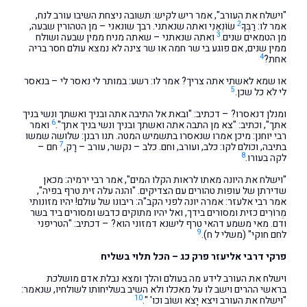
"וישלח את העורב", אמר ריש לקיש: תשובה ניצחת השיבו עורב לנח,
2
אמר לו: רַבְּךָ
שׂוֹנְאֵנִי ואתה שנאתני. רבך שונאני – מן הטהורין שבעה,
3
מן הטמאים שנים.
ואתה שנאתני – שאתה מניח ממין שבעה ושולח
ממין שנים, אם פוגע בי שר חמה או שר צינה לא נמצא עולם חסר בריה
4
אחת?
או שמא לאשתי אתה צריך? אמר לו: רשע: במותר לי נאסר לי – בנאסר
5
לי לא כל שכן.
ומנלן דנאסרו? – דכתיב: "ובאת אל התיבה אתה ובניך ואשתך ונשי בניך
6
אתך", וכתיב: "צא מן התבה אתה ואשתך ובניך ונשי בניך אתך".
ואמר
רבי יוחנן: מיכן אמרו שנאסרו בתשמיש המטה. תנו רבנן: שלושה שמשו
7
בתיבה, וכולם לקו: כלב, ועורב, וחם. כלב – נקשר, עורב – רָק,
חם –
8
לקה בעורו.
"וישלח את היונה מאתו לראות הקלו המים", אמר רבי ירמיה: מכאן
שדירתן של עופות טהורים עם הצדיקים. "והנה עלה זית טרף בפיה",
אמר רבי אלעזר: אמרה יונה לפני הקב"ה: ריבונו של עולם! יהיו מזונותי
מְרוֹרִים כזית ומסורים בידך, ואל יהיו מתוקים כדבש ומסורים ביד בשר
ודם. מאי משמע דהאי טרף לישנא דמזוני הוא? – דכתיב: "הטריפני
9
לחם חוקי" (משלי ל ח).
פרקי דרבי אליעזר פרק כג – הכל תלוי בשליח
וישלח את העורב לידע מה בעולם והלך ומצא נבלת אדם מושלכת
בראשי ההרים וישב לו על מאכלו ולא השיב בשליחותו לשולחיו, שנאמר:
10
"וישלח את העורב ויצא יָצֹא ושוֹב וכו' ".