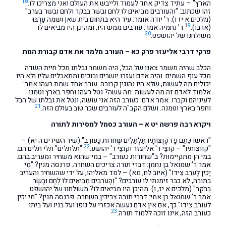
18
הארץ" – עתיד צדיק אחד לעמוד ולייבש את העולם ואני מצריכו לו.
זהו שכתוב: "והעורבים מביאים לו לחם ובשר בבקר ולחם ובשר בערב"
(מלכים א יז ו). ר' יודה אומר: עיר היא בתחום בית שאן ושמה עַרְבּוּ
19
(ארבו).
ר' נחמיה אמר: עורבים ממש היו, ומהיכן היו מביאים לו
20
משולחנו של יהושפט.
פרקי דרבי אליעזר פרק כא – העורב מלמד את אדם קבורת המת
הכלב שהיה משמר צאנו של הבל, היה משמר נבלתו מכל חיית השדה
מכל עוף השמים. והיה אדם ועזרו יושבים ובוכים ומתאבלים עליו ולא היו
יכולים מה לעשות, שלא היו נהוגין קבורה. עורב אחד שמת רעהו אמר:
אלמוד לאדם זה מה לעשות. מה עשה? נטל רעהו וחפר בארץ וטמנו
לעיניהם וקברו. אמר אדם: כעורב הזה אני עושה, ונטל את נבלתו של הבל
21
וחפר בארץ וטמנה. ושלם הקב"ה לעורבים שכר טוב בעולם הזה.
ויקרא רבה פרשה יט א – העורב כסמל למסירות לתורה
"רֹאשׁוֹ כֶּתֶם פָּז קְוֻצּוֹתָיו תַּלְתַּלִּים שְׁחֹרוֹת כָּעוֹרֵב" (שיר השירים ה יא) –
22
"קווצותיו" – קוֹצֵי ר' אליעזר וקוֹצֵי ר' יהושע.
"תלתלים" תלי תלים הם.
במי הן מתקיימות? ב"שחורות כעורב" – במי שהוא משחיר ומעריב בהם.
אמר ר' שמואל בן נחמן: דברי תורה צריכים השחרה. פרנסה מנין? "מִי
יָכִין לָעֹרֵב צֵידוֹ" (איוב לח, מא) – למד מאליהו, על ידי שהשחיר והעריב
בתורה, לא כבר זימנתי לו עורבים? "וְהָעֹרְבִים מְבִיאִים לוֹ לֶחֶם וּבָשָׂר
בַּבֹּקֶר" (מלכים א יז, ו). מהיכן היו מביאים לו? משולחנו של יהושפט.
אמר ר' שמואל בן אמי: דברי תורה צריכין השחרה. פרנסה מנין? "מי יכין
לעורב צידו" כך, אם אין אדם נעשה אכזרי על גופו ועל בניו ועל ביתו
23
כעורב הזה, אינו זוכה ללמוד תורה.