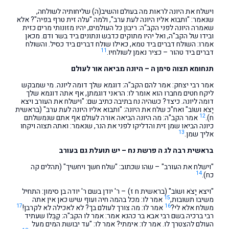
וישלח את היונה לראות מה בעולם והשיב(ה) שליחותיה לשולחה,
שנאמר: "ותבוא אליו היונה לעת ערב", ולמה "עלה זית טרף בפיה"? אלא
שאמרה היונה לפני הקב"ה: ריבון כל העולמים, יהיו מזונותי מרים כזית
ובידו של הקב"ה, ואל יהיו מתוקים כדבש ונתונים ביד בשר ודם. מכאן
אמרו: השולח דברים ביד טמא, כאילו שולח דברים ביד כסיל. והשולח
11
דברים ביד טהור – כציר נאמן לשולחיו.
תנחומא תצוה סימן ה – היונה מביאה אור לעולם
אמר רבי יצחק: אמר להם הקב"ה: דוגמא שלך דומה ליונה. מי שמבקש
ליקח חטים מחברו הוא אומר לו: הראני דוגמתן, אף אתה דוגמא שלך
דומה ליונה. כיצד? כשהיה נח בתיבה כתיב שם: "וישלח את העורב ויצא
יָצֹא ושוֹב" ואח"כ שלח את היונה: "ותבוא אליו היונה לעת ערב" (בראשית
12
ח).
אמר הקב"ה: מה היונה הביאה אורה לעולם אף אתם שנמשלתם
כיונה הביאו שמן זית והדליקו לפני את הנר, שנאמר: ואתה תצוה ויקחו
13
אליך שמן.
בראשית רבה לג ה פרשת נח – יש תועלת גם בעורב
"וישלח את העורב" – שהו שכתוב: "שלח חשך ויחשיך" (תהלים קה
14
כח).
"ויצא יָצֹא ושוֹב" (בראשית ח ז) – ר' יודן בשם ר' יודה בן סימון: התחיל
15
משיבו תשובות,
אמר לו: מכל בהמה חיה ועוף שיש כאן אין אתה
17
16
משלח אלא לי?
אמר לו: מה צורך לעולם בך? לא לאכילה לא לקרבן!
רבי ברכיה בשם רבי אבא בר כהנא אמר: אמר לו הקב"ה: קַבְּלוֹֹ שעתיד
העולם להצטרך לו. אמר לו: אימתי? אמר לו: "עד יבושת המים מעל