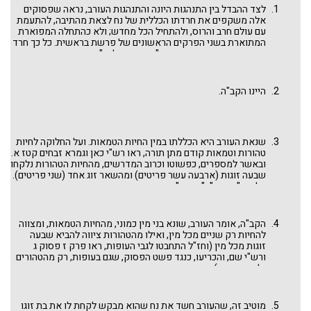
לצד ההבדל בין התנהגות היונה והתנהגות העורב, נראה שפסוקים
אלה משקפים את חרדתו הכללית של נח לצאת מהתיבה, להתעמת
עם עולם חרב והרוס, ולהתחיל הכל מחדש; ולא כהתחלה המפוארת
המתוארת בשני הפרקים הראשונים של פרשת בראשית. כל כך חרד
נח, עד שבפסוק הסמוך הקב"ה מצווה עליו: "צֵא מִן־הַתֵּבָה אַתָּה
וְאִשְׁתְּךָ וּבָנֶיךָ וּנְשֵׁי־בָנֶיךָ אִתָּךְ" וכבר הצביעו חז"ל על פסוק זה כמביע
את סירובו של נח לצאת מהתיבה: "צא מן התיבה ולא קיבל עליו
לצאת. אמר: אצא ואהיה פרה ורבה למאירה? עד שנשבע לו המקום
היינו הקב"ה.
שאינו מביא מבול לעולם" (בראשית רבה לד ו). כבר נגענו בקצת
בנושא זה בדברינו
השבועה לנח – קץ העונש הטוטאלי?
בפרשה זו
בשנה האחרת, ראו גם הדף
צא מן התיבה
. הפעם נתמקד ביונה
ובעורב.
שנאת העורב היא הכללתו במין החיות הטמאות. ועל החלוקה לחיות
טהורות וטמאות קודם מתן תורה, ראו רש"י כאן וגמרא זבחים קטז א.
ובאשר למספרים, כפשוטו וכרוב המדרשים, מהחיות הטהורות נלקחו
שבעה זוגות (ארבעה עשר פריטים) ומהשאר זוג אחד (שני פריטים).
הלשון "שבעה" ו"שניים" שבגמרא אינו מחוור, או שבעה ואחד
(זוגות), או ארבעה-עשר ושניים (פריטים). ראו לשון הפסוק
בבראשית ז ב: "מכל הבהמה הטהורה שבעה שבעה .. ומן בהמה אשר
לא טהורה היא – שנים וכו' ". ראו בפרשני הגמרא.
הקב"ה, אומר העורב, שונא בני מין כמוני, מהחיות הטמאות, ומצווה
להחיות רק שניים מכל מין, ואילו מהטהורות ציווה להביא שבעה
זוגות מכל מין (וחז"ל התחבטו לגבי העופות, ראו פרק ז פסוק ג
ורש"י שם, והכריעו, כנגד פשט הפסוק, שגם בעופות, רק מהטהורים
נלקחו שבעה). ניחא רבך, אומר העורב. עשה מה שעשה בכניסה
לתיבה, אבל אתה נח, בוחר כעת לשלוח לעולם החרב והשומם שאחרי
המבול, דווקא אותי? שאם יארע לי משהו יכלה מין העורבים בעולם
ותישאר בת זוגי ללא יכולת התרבות?
מוטיב זה, שהעורב חשד את נח שהוא מבקש לקחת לו את בת זוגו