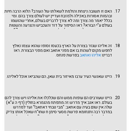
האם זו תשובה ניצחת והולמת לשאלתו של העורב? הלוא הרבה חיות
ובהמות אסורות באכילה ולמזבח ועדיין יש לעולם צורך בהם. ומי
בכלל יאמר מה צורך ומה לא צורך לדברים בעולם, אחרי שהושמו
בעולם ע"י הבורא? ראו הסיפור על דוד והעכביש והצרעה והשטות
באוצר המדרשים (אייזנשטיין) אלפא ביתא דבן סירא עמוד 47:
"דוד מלך ישראל ע"ה יושב בגנו וראה צירעה אוכלת עכביש ובא
שוטה ובידו עץ והיה מגרשם. אמר דוד לפני הקב"ה: רבש"ע מה הנאה
באלו שבראת בעולמך? צירעה אוכלת דבש ומשחתת ואין בה הנאה,
זה אליהו שגזר בצורת על הארץ בכעסו וסופו שהוא עצמו נאלץ
עכביש יארוג כל השנה ולא ילבשנו, שוטה חסר דעה מזיק את
לחפש מקום לשהות בו אם מפני אחאב ואם מפני הבצורת. ראו
הבריות ואינו יודע יחודך וגבורתך ואין בו הנאה לעולם. אמר לו
דברינו
אליהו ואחאב
בפרשת פנחס.
הקב"ה: דוד! מלעיג אתה על הבריות? תבוא שעה ותצטרך להם ותדע
למה נבראו". וסופו שהצטרך להם דוד במנוסתו מפני שאול ובבואו
לאכיש מלך גת. ראו סיפור זה גם בספר האגדה לביאליק, עמ' פח.
נראה שיש לנו עסק עם עורב שאולי איננו כ"כ שלילי כפי שראינו עד
היינו שאנשי העיר ערבו מאיזור בית שאן, הם שהביאו אוכל לאליהו.
כאן ועכ"פ, במדרש לעיל, יש לעורב תשובות ערבות ...
היינו שעורבים הם עופות ממש והם שכלכלו את אליהו ויש צורך להם
בעולם. ראו אגב איך מדרש זה מתפתח מהגמרא בחולין (דף ה ע"א)
שלה אין שום בעיה עם אחאב: "מבי טבחי דאחאב!" ועד למדרש
במדבר רבה ותנחומא פרשת מסעי סימן ח שחו"ח שאכל אותו צדיק
משולחנו של אחאב הרשע: "ומהיכן היו מביאין? משולחנו של
יהושפט ולפי שלא היו רוצין אותם העורבים ליכנס לביתו של אחאב
להוציא משלחנו כלום לאותו צדיק". כך או כך, מדרש בראשית רבה
פותח בגנות העורב בדומה למדרשים שהבאנו לפניו, אבל משנה כיוון