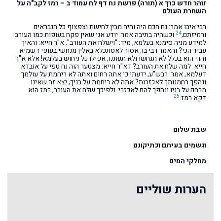
זוהר חדש כרך א (תורה) פרשת נח דף לח עמוד ב – רמז לקב"ה על
השחרת העולם
רבי איבו אמר: נח חכם היה והיה מבין לחישת וצפצוף כל הנבראים
24
ורמיזתם,
וכשהיה בתיבה אמר: יודע אני שאין פקח בעופות כמו העורב
למידע מניה סימנא בעלמא, מיד: "וישלח את העורב". א"ר חייא: והאיך
עביד הכי? והאמר רבי בו: אסור לאסתכלא באלין מנחשי בעופי דשמיא
והרי הוא בכלל לא תנחשו ולא תעוננו, אפילו כל ניחוש בעלמא! אלא א"ר
חייא: למה שלח את העורב? דא"ר חייא: מצטער הוה נח טפי על אובדא
דעלמא, אמר: רבש"ע, ידעתי כי אתה רחום ואתה לא ריחמת על עולמך
ונהפך רחמנותך לאכזרות? אתה לא ריחמת על בניך, יֵצֵא זה שאינו
מרחם על בניו ונהפך להם לאכזרי. ולפיכך שלח את העורב, רמז הוא
25
דקא רמז.
שבת שלום
וגשמים בעיתם וכתיקונם
מחלקי המים
הערות שוליים