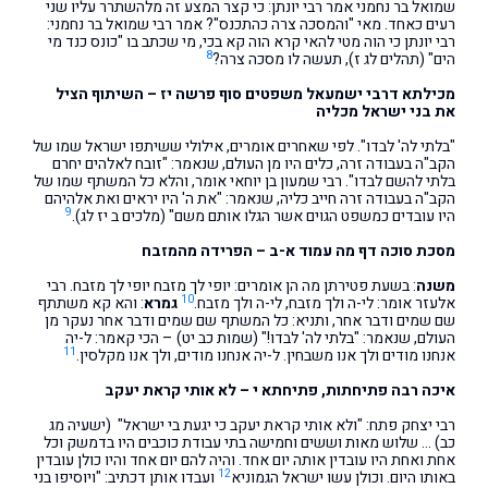
שמואל בר נחמני אמר רבי יונתן: כי קצר המצע זה מלהשתרר עליו שני
רעים כאחד. מאי "והמסכה צרה כהתכנס"? אמר רבי שמואל בר נחמני:
רבי יונתן כי הוה מטי להאי קרא הוה קא בכי, מי שכתב בו "כונס כנד מי
8
הים" (תהלים לג ז), תעשה לו מסכה צרה?
מכילתא דרבי ישמעאל משפטים סוף פרשה יז – השיתוף הציל
את בני ישראל מכליה
"בלתי לה' לבדו". לפי שאחרים אומרים, אילולי ששיתפו ישראל שמו של
הקב"ה בעבודה זרה, כלים היו מן העולם, שנאמר: "זובח לאלהים יחרם
בלתי להשם לבדו". רבי שמעון בן יוחאי אומר, והלא כל המשתף שמו של
הקב"ה בעבודה זרה חייב כליה, שנאמר: "את ה' היו יראים ואת אלהיהם
9
היו עובדים כמשפט הגוים אשר הגלו אותם משם" (מלכים ב יז לג).
מסכת סוכה דף מה עמוד א-ב – הפרידה מהמזבח
משנה
: בשעת פטירתן מה הן אומרים: יופי לך מזבח יופי לך מזבח. רבי
10
אלעזר אומר: לי-ה ולך מזבח, לי-ה ולך מזבח.
גמרא
: והא קא משתתף
שם שמים ודבר אחר, ותניא: כל המשתף שם שמים ודבר אחר נעקר מן
העולם, שנאמר: "בלתי לה' לבדו!" (שמות כב יט) – הכי קאמר: ל-יה
11
אנחנו מודים ולך אנו משבחין. ל-יה אנחנו מודים, ולך אנו מקלסין.
איכה רבה פתיחתות, פתיחתא י – לא אותי קראת יעקב
רבי יצחק פתח: "ולא אותי קראת יעקב כי יגעת בי ישראל" (ישעיה מג
כב) … שלוש מאות וששים וחמישה בתי עבודת כוכבים היו בדמשק וכל
אחת ואחת היו עובדין אותה יום אחד. והיה להם יום אחד והיו כולן עובדין
12
באותו היום. וכולן עשו ישראל הגמוניא
ועבדו אותן דכתיב: "ויוסיפו בני