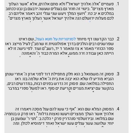
פעמיים "אלה אלהיך ישראל"! ולא סתם אלהים, אלא "אשר העלוך
מארץ מצרים". ביטוי זה חוזר גם בעגלים שעשה ירבעם בן נבט ככתוב
במלכים א יב כח: "ויועץ המלך ויעש שני עגלי זהב ויאמר אליהם רב
לכם מעלות ירושלם הנה אלהיך ישראל אשר העלוך מארץ מצרים".
ראו דברינו
עגלי ירבעם
בפרשה זו. בשניהם, לפחות לא אמרו שם
הוי"ה אלא "אלהים" שהוא גם שם אלוהות כללי!
כבר הקדשנו דף מיוחד
לסניגוריות על חטא העגל
, שם ראינו
שפרשנים רבים הולכים בדרך אפולוגטית זו שרמב"ן לעיל מייצג: ראו
ספר הכוזרי מאמר א צז ומאמר ד יד, רשב"ם ועוד. לפי גישה זו לא
הייתה כאן עבודה זרה ממש, אלא המרת כבוד ה' והאמונה
המופשטת בו בדבר מוחשי, "בתבנית שור אוכל עשב". במילים
אחרות, שעברו על הדיבור השני: "לא תעשה לך פסל ומסכה", אבל
לא עברו על הדיבור הראשון: "אנכי ה' אלהיך" – הבחנה שנראה עוד
להלן. גישה זו נראית כמתבססת על תפיסת הרמב"ם בתחילת הלכות
פסוק זה משמואל ב הוא חלק מתפילת דוד לפני ארון ה' אחרי שנתן
עבודת כוכבים לגבי השתלשלות עבודה זרה מהאמונה באל אחד,
הנביא מודיע לו שלא הוא יבנה את בית ה' אלא שלמה בנו. ראו
דרך הזדקקות לאמצעים מוחשיים, ועד לעבודה זרה ממש. מדרשי
התפילה במלואה שם. פסוק זה נדרש בפנים רבות, במדרשים רבים,
חז"ל, לעומת זאת, אינם מתנצלים ומודים שהייתה כאן עבודה זרה
בהקשר עם יציאת מצרים וקריעת ים סוף. ראו למשל ספרי במדבר
ממש, אבל מכלילים אותה בנושא של "שיתוף", היינו, עבודה זרה
פיסקא פד: "וכן הוא אומר "מפני עמך אשר פדית לך ממצרים גוי
שאיננה הכחשה גמורה של הקב"ה, אלא שיתוף האמונה בו יחד עם
ואלהיו - ר' אליעזר אומר עבודה זרה עברה בים עם ישראל. ואיזה
אמונות זרות (syncretism). מה יחס התורה וההלכה לשיתוף? האם
זה? זה פסלו של מיכה (ראו דף שהקדשנו
לפסל מיכה
בדפים
זו עבודה זרה לכל דבר? חמורה יותר? קלה יותר?
המיוחדים). ר' עקיבא אומר: אלמלא מקרא שכתוב אי אפשר
הפסוק המלא שם הוא: "אף כי עשו להם עגל מסכה ויאמרו זה
לאומרו, אמרו ישראל לפני המקום: פדית את עצמך". החיבור של
אלהיך אשר העלך ממצרים ויעשו נאצות גדלות". ראו פרק ט בנחמיה
מדרש ספרי זה עם דרשת ר' עקיבא כאן אומר דרשני. אם כשיטת ר'
שם במלואו. ובירושלמי סנהדרין פרק י הלכה ב: "תני ר' שמעון בן
אליעזר בספרי שפסל מיכה עבר איתם בים סוף, הרי הם גומלים רעה
יוחי: שלושה עשר עגלים עשו ישראל ואחד דימוסיא לכולן. ומה
תחת טובה. הקב"ה מחל על כבודו בים סוף ונתן לע"ז שהביאו איתם
טעמא? ויאמרו אלה אלהיך ישראל - הרי לשנים עשר שבטים. זה
ממצרים לעבור איתם בים (השוו עם אלוהי הנכר של יעקב בחזרתו
אלהיך - הרי דימוסיא אחת לכולן". עגל פרטי לכל שבט ועגל ציבורי