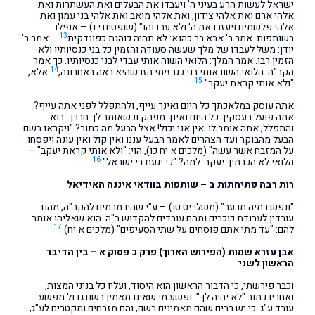
ישראל לעשות הרע בעיני ה' ויעבדו את הבעלים ואת העשתרות ואת
אלהי ארם ואת אלהי צידון, ואת אלהי מואב ואת אלהי בני עמון ואת
אלהי פלשתים ויעזבו את ה' ולא עבדוהו" (שופטים י ו) – אפילו
13
בשותפות. אמר ר' אבא בר כהנא: לא תהיה כוהנת כפונדקית
… אמר ר'
יודן: משל לעבדו של מלך שעשה סעודה והזמין כל בני כנסיותיו ולא
הזמין רבו. אמר המלך: הלואי השוה אותי עבדי לבני כנסיותיו. כך אמר
14
הקב"ה: הלואי השוו אותי בני כגרזימי הזו שהיא באה באחרונה,
אלא,
15
"ולא אותי קראת יעקב".
אתה עוסק במלאכתך כל היום ואינך עייף, ולהתפלל לפני אתה עייף?
אתה פועל בעסקיך כל היום ואינך מפהק וכשאומר לך חברך: בוא
והתפלל, אתה אומר לו: אין אני יכול! אצל הבעל מה כתוב? "ויקראו בשם
הבעל מהבוקר ועד הצהרים לאמר הבעל עננו ואין קול ואין עונה ויפסחו
על המזבח אשר עשה" (מלכים א יח כו), הוי: "ולא אותי קראת יעקב" –
16
הלואי לא הכרתיך יעקב. למה? "כי יגעת בי ישראל".
רות רבה פתיחתות ב – שותפות בוודאי איננה האידיאל
"ונפש רמיה תרעב" (משלי יט טו) – ע"י שהיו מרמים להקב"ה, מהם
עובדין לעבודת כוכבים ומהם עובדים להקדוש ב"ה. הוא שאליהו אומר
17
להם: "עד מתי אתם פוסחים על שתי הסעיפים" (מלכים א יח).
אבן עזרא שמות (הפירוש הארוך) פרק כ פסוק א – בין הדיבר
הראשון לשני
וכבר פירשתי, כי הדבור הראשון הוא היסוד, ועליו כל בניני המצות,
ואחריו כתוב "לא יהיה לך". ופשע מי שאינו מאמין בשם גדול מפשע
עובד ע"ג. כי יש רבים שהם מאמינים בשם, והם מזבחים ומקטרים לע"ג,