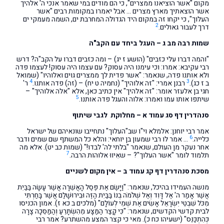
מקום "אשר הוציאנו ממצרים", כי הם מודים במי שאמר אנכי ה' אלהיך
אשר הוצאתיך מארץ מצרים … אבל יאמרו במקומות רבים "אשר
העלוך", כי יקחו זה במקום היד הגדולה המחרבת ים, השמה מעמקי ים
2
דרך לעבור גאולים.
שמות רבה מב ג – העגל ביחד עם הקב"ה
"והמה דברו עלי כזבים" (הושע ז יג) – ומה כזבים דברו על הקב"ה? דרש
רבי עקיבא: אמרו: וכי עימנו היה עסוק? עם עצמו היה עסוק! לעצמו פדה
ולא אותנו פדה, שנאמר: "אשר פדית לך ממצרים גוים ואלוהיו" (שמואל
4
3
ב ז כג).
רבנן אמרי: "זה אלוהיך" (נחמיה ט יח) – (זה) פדה אותנו.
ר'
חגי בן אלעזר אומר: "זה אלהיך" אין כתיב כאן, אלא "אלה אלוהיך" –
5
שיתפו אותו עמו ואמרו: אלוה והעגל פדה אותנו.
סנהדרין דף סג עמוד א – מחלוקת לגבי שיתוף
אמר רבי יוחנן: אלמלא וי"ו שב"העלוך" נתחייבו שונאיהם של ישראל
6
כלייה.
… אמר לו רבי שמעון בן יוחאי: והלא כל המשתף שם שמים ודבר
אחר נעקר מן העולם, שנאמר "בלתי לה' לבדו!" (שמות כב יט). אלא מה
7
תלמוד לומר "אשר העלוך"? – שאִיווּ אלוהות הרבה.
מסכת סנהדרין דף קג עמוד ב – אין מקום לשניים
מנשה העמידו בהיכל, שנאמר: "וַיָּשֶׂם אֶת פֶּסֶל הָאֲשֵׁרָה אֲשֶׁר עָשָׂה בַּבַּיִת
אֲשֶׁר אָמַר ה' אֶל דָּוִד וְאֶל שְׁלֹמֹה בְנוֹ בַּבַּיִת הַזֶּה וּבִירוּשָׁלִַם אֲשֶׁר בָּחַרְתִּי
מִכֹּל שִׁבְטֵי יִשְׂרָאֵל אָשִׂים אֶת שְׁמִי לְעוֹלָם" (מלכים ב כא ז). אמון הכניסו
לבית קדשי הקדשים, שנאמר: "כִּי קָצַר הַמַּצָּע מֵהִשְׂתָּרֵעַ וְהַמַּסֵּכָה צָרָה
כְּהִתְכַּנֵּס" (ישעיהו כח כ). מאי כי קצר המצע מהשתרע? אמר רבי