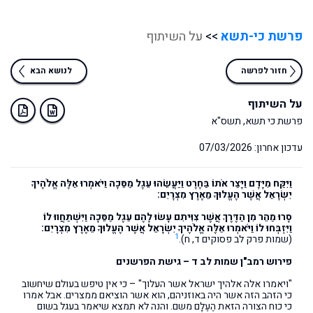
פרשת כי-תשא
>>
על השיתוף
חזור לפרשה
לנושא הבא
על השיתוף
פרשת כי תשא, תשס"א
עדכון אחרון: 07/03/2026
וַיִּקַּח מִיָּדָם וַיָּצַר אֹתוֹ בַּחֶרֶט וַיַּעֲשֵׂהוּ עֵגֶל מַסֵּכָה וַיֹּאמְרוּ אֵלֶּה אֱלֹהֶיךָ
יִשְׂרָאֵל אֲשֶׁר הֶעֱלוּךָ מֵאֶרֶץ מִצְרָיִם:
סָרוּ מַהֵר מִן הַדֶּרֶךְ אֲשֶׁר צִוִּיתִם עָשׂוּ לָהֶם עֵגֶל מַסֵּכָה וַיִּשְׁתַּחֲווּ לוֹ
וַיִּזְבְּחוּ לוֹ וַיֹּאמְרוּ אֵלֶּה אֱלֹהֶיךָ יִשְׂרָאֵל אֲשֶׁר הֶעֱלוּךָ מֵאֶרֶץ מִצְרָיִם:
1
(שמות פרק לב פסוקים ד, ח).
פירוש רמב"ן שמות לב ד – גישת הפרשנים
"ויאמרו אלה אלהיך ישראל אשר העלוך" – כי אין טיפש בעולם שיחשוב
כי הזהב הזה אשר היה באוזניהם, הוא אשר הוציאם ממצרים. אבל אמרו
כי כוח הצורה הזאת הֶעֶלָם משם. והנה לא תמצא שיאמר בעגל בשום