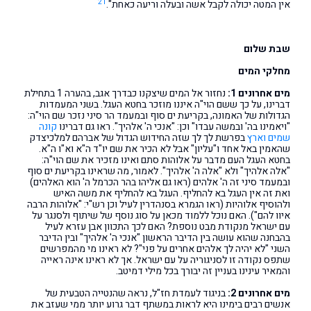
21
אין המטה יכולה לקבל אשה ובעלה וריעה כאחת".
שבת שלום
מחלקי המים
מים אחרונים 1:
נחזור אל המים שיצקנו כבדרך אגב, בהערה 1 בתחילת
דברינו, על כך ששם הוי"ה איננו מוזכר בחטא העגל. בשני המעמדות
הגדולות של האמונה, בקריעת ים סוף ובמעמד הר סיני נזכר שם הוי"ה:
"ויאמינו בה' ובמשה עבדו" וכן: "אנכי ה' אלהיך". ראו גם דברינו
קונה
שמים וארץ
בפרשת לך לך שזה החידוש הגדול של אברהם למלכיצדק
שהאמין באל אחד ו"עליון" אבל לא הכיר את שם יו"ד ה"א וא"ו ה"א.
בחטא העגל העם מדבר על אלוהות סתם ואינו מזכיר את שם הוי"ה:
"אלה אלהיך" ולא "אלה ה' אלהיך". לאמור, מה שראינו בקריעת ים סוף
ובמעמד סיני זה ה' אלהים (ראו גם אליהו בהר הכרמל ה' הוא האלהים)
ואת זה אין העגל בא להחליף. העגל בא להחליף את משה האיש
ולהוסיף אלוהיות (ראו הגמרא בסנהדרין לעיל וכן רש"י: "אלוהות הרבה
איוו להם"). האם נוכל ללמוד מכאן על סוג נוסף של שיתוף ולסנגר על
עם ישראל מנקודת מבט נוספת? האם לכך התכוון אבן עזרא לעיל
בהבחנה שהוא עושה בין הדיבר הראשון "אנכי ה' אלהיך" ובין הדיבר
השני "לא יהיה לך אלהים אחרים על פני"? לא ראינו מי מהמפרשים
שתפס נקודה זו לסניגוריה על עם ישראל. אך לא ראינו אינה ראייה
והמאיר עינינו בעניין זה יבורך בכל מילי דמיטב.
מים אחרונים 2:
בניגוד לעמדת חז"ל, נראה שהנטייה הטבעית של
אנשים רבים בימינו היא לראות במשתף דבר גרוע יותר ממי שעזב את