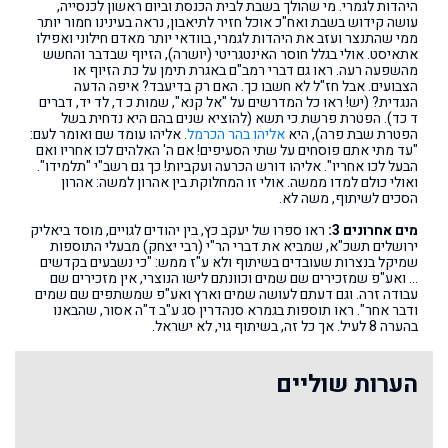
היהדות לגמרי. מי שהולך בשבת לבית הכנסת וביום ראשון לכנסייה,
עושה קידוש בשבת ואח"כ אוכל חזיר לתיאבון, נראה בעינינו חמור יותר
ממי שהתנצר ועזב את היהדות לגמרי, בוודאי יותר מאדם חילוני ואפילו
אתאיסט. אולי בגלל חוסר האינטגריטי (יושרה), הזיוף שבדבר והחשש
מהשפעה רעה. ראו גם דברי רמב"ם באגרת תימן על כת הזיוף או
הצבועים. אבל חז"ל לא חשבו כך. האם רק בדיעבד? איפה הדעה
הנגדית? (יש! ראו כל המדרשים על "אל קנא", שמות כ ד, לד יד, דברים
ד כד). הפטרת פרשת כי תשא (להוציא שנים בהם היא נדחית בשל
הפטרת שבת פרה), היא
אליהו בהר הכרמל
. אליהו עומד שם ואומר לעם:
"עד מתי אתם פוסחים על שתי הסעיפים! אם ה' האלהים לכו אחריו ואם
הבעל לכו אחריו". אליהו דורש הכרעה ועקביות! כך גם רשב"י "תלמידו".
ואולי כולם למדו ממשה. אולי זו המחלוקת בין אהרון למשה: אהרון
הסכים לשיתוף, משה לא.
מים אחרונים 3:
ראו ספרו של יעקב כץ, בין יהודים לגויים, מוסד ביאליק
ירושלים תשכ"א, שמביא את דברי הר"י (רבי יצחק) מבעלי התוספות
שמיקל בנצרות שעובדים בשיתוף ולא ע"ז ממש: "כי נשבעים בקדשים
… ואע"פ שמזכירים שם שמים וכוונתם לישו הנוצרי, אין מזכירים שם
עבודה זרה. וגם דעתם לעושה שמים וארץ ואע"פ שמשתפים שם שמים
ודבר אחר". ראו תוספות בגמרא סנהדרין סג ע"ב ד"ה אסור, שהבאנו
בהערה 8 לעיל. אך כל זה, בשיתוף גוי, לא ישראל.
הערות שוליים