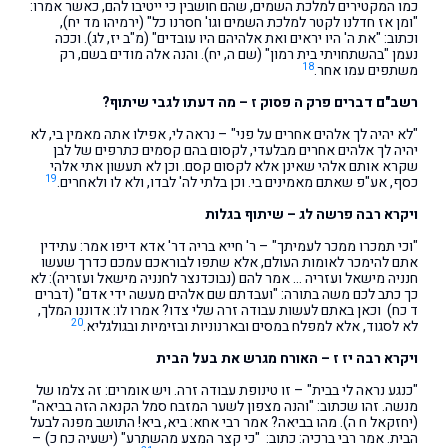
כמו המקטירים למלכת השמים, שהם חושבין כי ייטיבו להם, כאשר אמרו:
"ומן אז חדלנו לקטר למלכת השמים וגו' חסרנו כל" (ירמיהו מד יח),
וכתוב: "את ה' היו יראים ואת אלהיהם היו עובדים" (מ"ב יז, לג). וככה
נעמן "בהשתחויתי בית רמון" (שם ה, יח). והנה אלה מודים בשם, רק
18
משתפים עמו אחר.
רשב"ם דברים פרק ה פסוק ז – מה דעתו לגבי שיתוף?
"לא יהיה לך אלהים אחרים על פני" – נראה לי, אפילו אתה מאמין בי, לא
יהיה לך אלהים אחרים מבלעדי, לקסום בהם קסמים כתרפים של לבן
שקרא אותם אלהי שאינן אלא לקסום קסם. וכן לא תעשון אתי אלהי
19
כסף, אע"פ שאתם מאמינים בי. וכן בלתי לה' לבדו, ולא לו ולאחרים.
ויקרא רבה פרשה לג – שיתוף בגלות
"וכי תמכרו ממכר לעמיתך" – ר' חייא בריה דר' אדא דיפו אמר: עתידין
אתם להימכר לאומות העולם, אלא שתפו לבוראכם עמכם כדרך שעשו
חנניה מישאל ועזריה … אמר להם (נבוכדנצר לחנניה מישאל ועזריה): לא
כך כתב לכם משה בתורה: "ועבדתם שם אלהים מעשה ידי אדם" (דברים
ד כח) וכאן באתם לעשות עבודה זרה שלי צדו? אמרו לו: אדוננו המלך,
20
לא לסגוד, אלא למפלח במסים ובארנוניות ובזימיות ובגולגליא.
ויקרא רבה יז ז – האורח מגרש את בעל הבית
"כנגע נראה לי בבית" – זו טינופת עבודה זרה. ויש אומרים: זה צלמו של
מנשה. זהו שכתוב: "והנה מצפון לשער המזבח סמל הקנאה הזה בביאה"
(יחזקאל ח ה). מהו בביאה? אמר רבי אחא: ביא, ביא! התושב מפנה לבעל
הבית. אמר רבי ברכיה: כתוב: "כי קצר המצע מהשתרע" (ישעיה כח כ) –