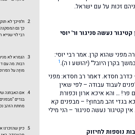
ניהם זכות על עם ישראל.
ולפיכך לא תוק
כך גם המסקנה 
טיגור נעשה סניגור ור' יוסי
רבי לוי שנייא 
המקדש למדנו ש
ראו גמרא יומא
 מפני שהוא קרן. אמר רבי יוסי:
הגמרא לא מניח
1
שך בקרן היובל" (יהושע ו ה).
רבות: מה עם דם
מוּזֶה על הפר
– כדרב חסדא. דאמר רב חסדא: מפני
והכרובים שהיו
לפנים לעבוד עבודה – לפי שאין
עשויה מזהב וה
יש לגמרא תשוב
 פר! … והא איכא ארון וכפורת
אם האבחנה של ח
חולשת הכלל "אי
בגדים "מבפנים"
כא בגדי זהב מבחוץ! – מבפנים קא
בקודש פנימה הי
מחתת הזהב נכנ
ין קטיגור נעשה סניגור – הני מילי
השנה ואותם נר
לכך יש לחכמים 
שקול השופר מ
ששופר של ראש 
כיון שהזכרנו 
ות נוספות לחיזוק
מצופה כסף). א
מהעבודה, ראו מ