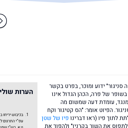
 סניגור" ידוע ומוכר, בפרט בקשר
הערות שולי
בשופר של פרה, הכהן הגדול אינו
 מנגד, עומדת דעה שמשום מה
גור. הפיוט אומר: "הס קטיגור וקח
בכיבוש יריחו ב
תת לתוך פיו (ראו דברינו
פיו של שטן
עפ"י התרגום לא
לתפוס את השור בקרניו" ולהפוך את
ט א, רש"י שמות 