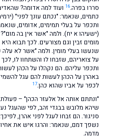
16
סררו בפרה.
ועוד למה אדומה? שהאדימ
כתמים, שנאמר: "נכתם עונך לפני" (ירמי
ותכפר על בעלי תמימים, אדומים, שנאמר:
(ישעיהו א יח). ולמה "אשר אין בה מום"
מומים זבין וגם מצורעים. לכך תבוא היא
שנעשו בעלי מומין. ולמה "אשר לא עלה ע
על צואריהם, שזבחו לו והשתחוו לו, לכך
ותכפר עליהם. הם נקהלו על הכהן לעשות
באהרן על הכהן לעשות להם עגל להשמידו
17
לכפר על אביו שהוא כהן.
"ונתתם אותה אל אלעזר הכהן" – פעולתה 
שיהא מלובש בבגדי זהב, לפי שהעגל נע
סניגור. הם זבחו לעגל לפני אהרן, לפיכך:
נשפך דמם, שנאמר: והרגו איש את אחיו (
מדמה.