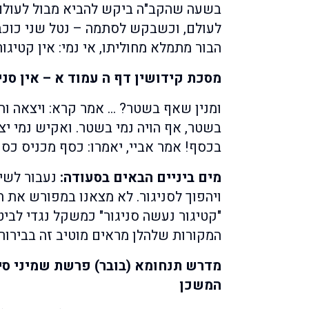
בשעה שהקב"ה ביקש להביא מבול לעולם, 
לעולם, וכשבקש לסתמה – נטל שני כוכבי
הבור מתמלא מחוליתו, אי נמי: אין קטיגור
מסכת קידושין דף ה עמוד א – אין סני
ומנין שאף בשטר? … אמר קרא: ויצאה והי
בשטר, אף הויה נמי בשטר. ואקיש נמי יצי
בכסף! אמר אביי, יאמרו: כסף מכניס כסף
מים ביניים הבאים בסעודה:
נעבור לשיט
ויהפוך לסניגור. לא מצאנו במפורש את הב
"קטיגור נעשה סניגור" כמשקל נגדי לביטוי
המקורות שלהלן מראים מוטיב זה בבירור.
מדרש תנחומא (בובר) פרשת שמיני סימ
המשכן