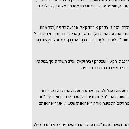
 את פיו שמשם יוצא הקול שהוא "כבפנים דמי" בזהב?
קור זה, שמסתמך על הירושלמי מסכת יומא פרק ז הלכה ג,
ות נוספות מדוע עיקר עבודת יום הכיפורים, בראשה הכניסה
ם, נעשה בבגדי לבן ולא בזהב. האחת, "מפני הגאווה"
ה חסה על ממונם של ישראל
(ראו דברינו בנושא זה בדפים
כבה "הגדול" בפרק א ביחזקאל. ארבעה הפנים (בכל אחת
וספת נימוקים אלה, כמו משאלות הגמרא בראש השנה לעיל,
נושאות את המרכבה) הם: אדם, אריה, שור ונשר. ולכולם רגל
ן קטיגור נעשה סניגור" צריך חיזוקים וסיוע ממקומות
ַגְלֵיהֶם רֶגֶל יְשָׁרָה וְכַף רַגְלֵיהֶם כְּכַף רֶגֶל עֵגֶל וְנֹצְצִים כְּעֵין
ר כאן עניין פתחון הפה לשטן בהקשר צמוד ל"אין קטיגור
 אבל הוא עניין קצת אחר שמוזכר גם בהקשרים אחרים.
רכבה "הקטן" שבפרק י ביחזקאל נעלם השור ונוסף במקומו
 שני פני אדם במרכבה השנייה!
 מעשה העגל ולפיכך נשמט ממעשה המרכבה השני. ראו
 תשובת הקב"ה לסניגוריה של משה אחרי חטא העגל: "מהו
ר הקב"ה למשה: אתה רואה אותן עכשיו, ואני רואה אותם
בי אני יוצא בקרוכין (מרכבה) שלי שאתן להם את התורה ...
ד מן טטראמולין שלי, שכתוב: ופני שור מהשמאל". יש
רת סמויה על יחזקאל ואולי על מי שהכניס את מראה
טיגור נעשה סניגור" גם בטבע ובגרמי השמיים. לפני המבול סילק
 סיני בעוד התורה אומרת במפורש: "וַיְדַבֵּר ה' אֲלֵיכֶם