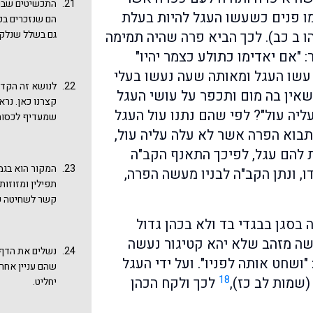
התכשיטים שבני
תהליך מפורט ש
בעיה עם ריבוי
ו פנים כשעשו העגל להיות בעלת
הם שנזכרים בפ
מהכלל 'קטיגור 
הו ב כב). לכך הביא פרה שהיה תמימה
גם בשלל שנלקח
מעין הליכה על
במסכת ראש השנ
נ-נא: "וַנַּקְרֵב אֶ
 "אם יאדימו כתולע כצמר יהיו"
התפיסות. אולי
שמצופה בזהב, 
וְכוּמָז לְכַפֵּר עַל 
עליו חז"ל ומס
? עשו העגל ומאותה שעה נעשו בעלי
ממונן של ישראל
כֹּל כְּלִי מַע
בה? לפי שכל ה
לנושא זה הקדש
גדול שלובש בגד
 שאין בה מום ותכפר על עושי העגל
מסבירה את טיב
מעיד על הראיי
קצרנו כאן. נר
"אַל־תִּתְהַדַּר לִ
גוף האישה: "אמ
ליה עול"? לפי שהם נתנו עול העגל
ייעשה קטיגור ס
שמעדיף לכסות 
(תהלים לו יב).
בית הרחם". בדב
 תבוא הפרה אשר לא עלה עליה עול,
נעשה סניגור". 
מאידך גיסא, כב
שיטת משה שאמר
 להם עגל, לפיכך התאנף הקב"ה
נתבעין לעגל ונ
לקשר עם השיטה
המקור הוא בגמ
, ונתן הקב"ה לבניו מעשה הפרה,
ומשם המוטיב ש
העובדה שאיננו 
תפילין ומזוזות
"חטאנו, עווינו
קשר לשחיטה כש
כותבים את ספר
בסגן בבגדי בד ולא בכהן גדול
שמא יזכיר הדב
שה מזהב שלא יהא קטיגור נעשה
הפרה ונקרא בו
נשלים את הדף 
 "ושחט אותה לפניו". ועל ידי העגל
כהלכה הן של ה
שהם עניין אחר
18
שמות לב כז),
לכך ולקח הכהן
יחליט.