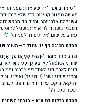
ר' סימון בשם ר' יהושע אמר: מפני מה א
ייעשה סניגור קטיגור, כדי שלא ליתן פת
עשו להם אלהי זהב, והיום הם מבקשים לש
דסכנין בשם ר' לוי אומר: בשביל לחוס על
5
גאוה, על שום "אל תתהדר לפני מלך".
מסכת חגיגה דף יג עמוד ב – השור ש
כתוב אחד אומר: "וּדְמוּת פְּנֵיהֶם פְּנֵי אָדָם וּפְנֵ
שׁוֹר מֵהַשְּׂמֹאול לְאַרְבַּעְתָּן וּפְנֵי נֶשֶׁר לְאַ
פנים לאחד פני האחד פני הכרוב ופני הש
והרביעי פני נשר" (שם י יד) ואילו שור 
יחזקאל ביקש עליו רחמים והפכו לכרוב. א
8
יעשה סניגור?
מסכת ברכות נט ע"א – בגרמי השמים