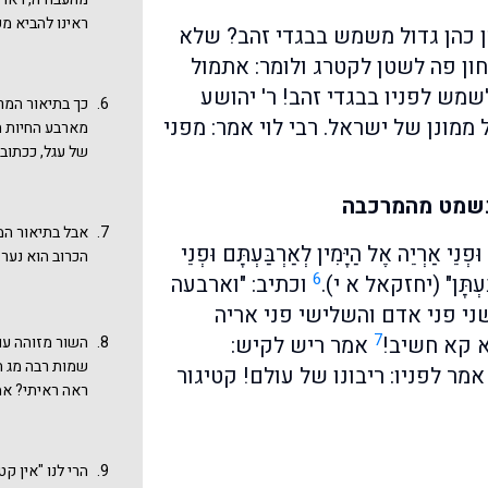
העגל, וציפיתם
ראינו להביא מ
ין כהן גדול משמש בבגדי זהב? שלא
שמונה שתי סיב
חון פה לשטן לקטרג ולומר: אתמול
אל קודש הקדשי
מש לפניו בבגדי זהב! ר' יהושע
והשנייה ש
התור
כך בתיאור המר
המיוחדים). מת
 ממונן של ישראל. רבי לוי אמר: מפני
מארבע החיות ה
נראה שהכלל "אי
של עגל, ככתוב שם: "ר
אחרים. עוד נזכ
נְחֹשֶׁת קָלָל".
נעשה סניגור",
נשמט מהמרכבה
אבל בתיאור המ
י אַרְיֵה אֶל הַיָּמִין לְאַרְבַּעְתָּם וּפְנֵי
הכרוב הוא נער.
6
רְבַּעְתָּן" (יחזקאל א י).
וכתיב: "וארבעה
ני פני אדם והשלישי פני אריה
7
לא קא חשיב!
אמר ריש לקיש:
השור מזוהה עם
שמות רבה מג ח
מר לפניו: ריבונו של עולם! קטיגור
ראה ראיתי? אמ
היאך מתבוננים 
והם שומטין אח
במדרש זה ביקו
הרי לנו "אין ק
המרכבה למעמד הר