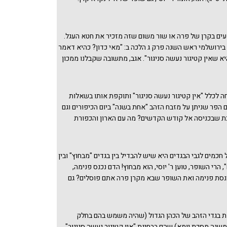
עים בקרן של פרה או שור משום שזה מזכיר את חטא העגל.
בירושלמי ראש השנה פרק ג הלכה ב: "מאי כדון? כהיא דאמר
היא שאין קטיגור נעשה סניגור". אגב, מתשובה שקבלנו ממכון
גם ציץ הזהב של הכהן הגדול הוסר כשעבר מבגדי זהב ללבן.
 ז ע"ב רמב"ם הלכות כלי המקדש פרק י הלכה ה.
ה לכלל "אין קטיגור נעשה סניגור" ותוקפת אותו בשאלות
 הפר שניתן על מזבח הזהב "אחת בשנה" ביום הכיפורים וגם
וכת שבכניסה אל קודש הקדשים? מה עם הארון והכפורת
 מזהב והם בתוך קודש הקדשים? ומה עם המחתה שהייתה
וכנסה גם היא אל קודש הקדשים להקטרת הקטורת? על כולם
ות, אך אוסף השאלות (והתשובות הקצת דחוקות) מעיד על
כמים לגבי הבגדים היא שיש להבדיל בין בגדים "מבחוץ" ובין
ן קטיגור נעשה סניגור". נשארו הבגדים שאכן בכל העבודה
, הרי השופר, טוען ר' יוסי, הוא מבחוץ! הדם נכנס פנימה,
ו בגדי לבן ולא בגדי זהב המפוארים של הכהן הגדול כל
סת פנימה ואת השופר שבא מקרן פרה אתם פוסלים? גם
אה להלן.
תשובה דחוקה "כיון דלזכרון הוא – כבפנים דמי". אולי משום
תפשט בכל חלל המקדש והעולם. אך ראו משנה סמוכה שם
השנה "פיו מצופה זהב" (בניגוד לשופר של תעניות שפיו
את בגדי הזהב של הכהן הגדול (שהיה משמש בהם בחלק
ז פסלתם שופר של פרה, יאמר ר' יוסי, שמא יזכיר את חטא
שנה מסכת יומא) שהם בבחינת "אין קטיגור נעשה סניגור",