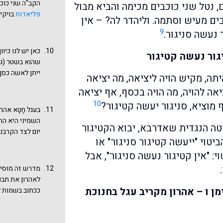
הקב"ה שני כוכב
נטל שני כוכבים מכימה והביא מבול
מִתּוֹךְ הָאֵשׁ קוֹל 
פליאדות
בויקי
ם מעיש וסתמה. וליהדר לה? – אין
וְנִשְׁמַרְתֶּם מְאֹד 
המבול לקח במק
9
מִתּוֹךְ הָאֵשׁ
 נעשה סניגור.
את שני הכוכבי
בדברים אלה סנ
נעשה סניגור.
כאן יש לנו כיוו
הקטיגור. מה שי
גור נעשה קטיגור
שהוא בשטר (גט
ייתן לאשה כסף
תה, מקיש הויה ליציאה, מה יציאה
כמהלך נגדי לק
אה להויה, מה הויה בכסף, אף יציאה
הגמרא היא שזה
10
 מוציא, סניגור יעשה קטיגור?
בין האיש לאישה
בעגל חָטָא אהר
לפירוד ושבירה
השמיני היא התי
ה הנגדית שאדרבא, יבוא הקטיגור
והתשובה היא ש
יום לצד הקרבנ
שטרא לחוד" ואי
יטוי "ייעשה קטיגור סניגור" או
העם. הפסוקים שם: "ו
כאן התהפכו היו
וְאֶת עֹלָתֶךָ וְכַפֵּ
: "אין קטיגור נעשה סניגור", אבל
ה': וַיִּקְרַב אַהֲר
מדרש זה מוסיף
מקבלים לאור מ
לאהרון את תבנ
ובעד העם ... ע
ן ו – אהרון מקריב עגל בחנוכת
ככתוב בשמות לב ה-ו: "
אהרון וכפרת ה
מָחָר: וַיַּשְׁכִּימוּ מ
שנעשה סניגור 
לְצַחֵק". גם מ
ויקטרג. אדרבא,