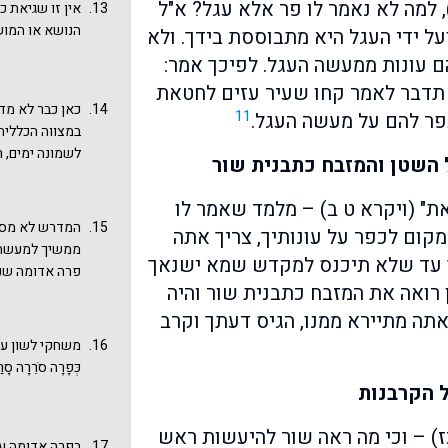
המזבח, הזבחים 
, למה לא נאמר לו פר אלא עגל? א"ל
אין זו שגיאת 
לכהונה.
המשכן וייעשו ס
הנושא או המוש
ל ידי העגל היא מתבוססת בידך. ולא
ם עונות ממעשה העגל. לפיכך אמר:
ל תדבר לאמר קחו שעיר עזים לחטאת
כאן כבר לא מד
11
תכפר להם על מעשה העגל.
במצווה הכללית
לשמונה ימים, 
השטן והמזבח כתבנית שור
נקטה התורה בשם
שיכול לשמש 'ב
ת" (ויקרא ט ב) – מלמד שאמר לו
ח שכך אכן מבין 
המדרש לא מסת
קום לכפר על עונותיך, צריך אתה
לְבֵית יִשְׂרָאֵל לְמִ
ממשיך למעשה 
פניך עד שלא תיכנס למקדש שמא ישנאך
מזכיר את מעשה
פרה אדומה שנל
שלא תוקעים ב
רואה את המזבח כתבנית שור והיה
חקקתי, גזירה 
ועוד, ומסיים: "
של מצווה זו, ר
אתה מתיירא ממנו, הגיס דעתך וקרב
אלא משום דכתי
יש לה טעם פשו
משחקי לשון על 
עגל". אבל מקר
שמצוות פרה אדו
כְּפָרָה סֹרֵרָה סָרַ
השור בקרניו" 
סניגור. או לפח
 הקרבנות
הקרבנות על מנ
בדף
שבת פרה 
דברינו
והלוא אי
קוראים פרה בש
כז) – וכי מה ראה שור להיעשות ראש
בפרה אדומה עצ
העגל והמפטיר 