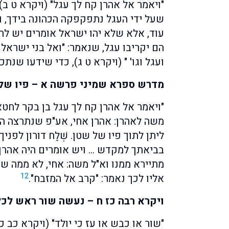
"ויאמר אל אהרן קח לך עגל" (ויקרא ט ב)
שעל ידי העגל נתפקפקה הכהונה בידך, וע
עוד, אלא שלא יהו ישראל אומרים יש לה
הם יקריבו עגל, שנאמר: "ואל בני ישרא
ועגל וגו' " (ויקרא ט ג), כדי שידעו שנ
מדרש ספרא שמיני פרשה א – פיו של 
"ויאמר אל אהרן קח לך עגל בן בקר לחטא
משה לאהרן: אהרן אחי, אע"פ שנתרצה המ
ליתן לתוך פיו של שטן. שְׁלַח דורון ל
בביאתך למקדש … ויש אומרים היה אהרן 
מתיירא ממנו וא"ל משה: אחי, לא ממה ש
12
אליו לכך נאמר: "קרב אל המזבח".
ויקרא רבה כז ח – נעשה שור ראש לכל
"שור או כבש או עז כי יולד" (ויקרא כב 