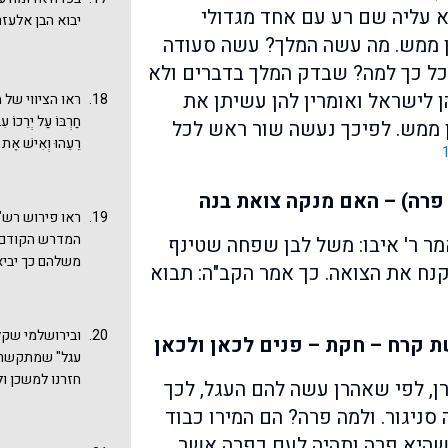
א עליה שם רע עם אחד מגדולי
יבוא הבן אלעזר
מצוות תקיעת ש
ן ממש. מה עשה המלך? עשה סעודה
על חטא העגל על
עגל" (איכה רבה
ל כך למה? שבדק המלך בדברים ולא
מהי המקבילה 
ן לישראל ואומרין להן עשיתן את
ראו הציווי של משה 
חַרְבּוֹ עַל יְרֵכוֹ ע
ן ממש. לפיכך נעשה שור ראש לכל
רֵעֵהוּ וְאִישׁ 
פרה) – האם מנקה צואת בנה
ראו פירוש רש
המדרש הקודם: 
מר ר' איבו: משל לבן שפחה שטינף
משלהם כך יביא
קנח את הצואה. כך אמר הקב"ה: תבוא
פלטין של מלך.
העגל: אדומה - 
תמימה - על שם 
ובירושלמי שקל
ת קרח – חקת – פנים לכאן ולכאן
עליהם ויחזרו 
עגל" שמתקשר עם
אל אלעזר הכהן
חזרנו למשכן ו
ן, לפי שאהרן עשה להם העגל, לכך
שאהרן עשה את 
תיקון לחטא העג
סניגור. ולמה פרה? הם המירו כבוד
סניגור: ושרף 
הוא הקטיגור שנעש
מכיל מוטיבים ר
 שהיא פרה ותהיה לעם כפרה אשר
וְחַטָּאתִי נֶגְדִּ