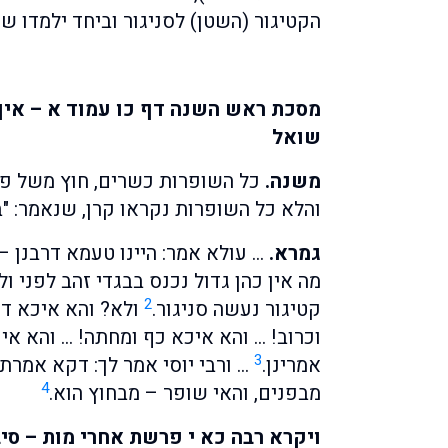
הקטיגור (השטן) לסניגור וביחד ילמדו ש
מסכת ראש השנה דף כו עמוד א – אין ק
שואל
משנה.
כל השופרות כשרים, חוץ משל פרה
והלא כל השופרות נקראו קרן, שנאמר: "במ
גמרא.
… עולא אמר: היינו טעמא דרבנן 
מה אין כהן גדול נכנס בבגדי זהב לפני ו
2
קטיגור נעשה סניגור.
ולא? והא איכא דם
וכרוב! … והא איכא כף ומחתה! … והא אי
3
אמרינן.
… ורבי יוסי אמר לך: דקא אמרת א
4
מבפנים, והאי שופר – מבחוץ הוא.
ויקרא רבה כא י פרשת אחרי מות – סיב