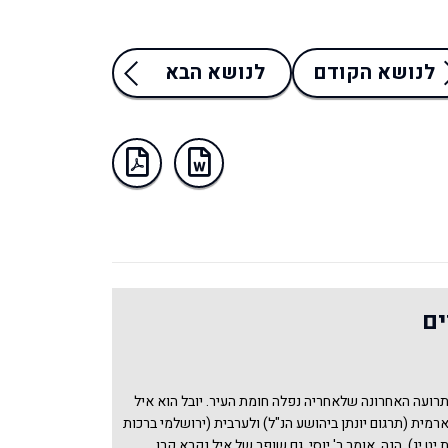
לנושא הקודם
לנושא הבא
ים
תרועה האחרונה שלאחריה נפלה חומת העיר. יובל הוא איל
רמית (תרגום יונתן ביהושע הנ"ל) ולערבית (ירושלמי ברכות
יט יג). הנה, אומר ר' יוסי, גם שופר של איל נקרא קרן.