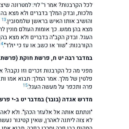
לכל הקרבנות? אמר ר' לוי: למטרונה שיצ
מלכות, ובדק המלך בדברים ולא מצא בה
13
והושיב אותו האיש בראשן שלמסובין.
כ
מצא בהן ממש. כך אומות העולם מונין לה
העגל. ובדק הקב"ה בדברים ולא מצא בה
14
הקורבנות: "שור או כשב או עז כי יולד".
במדבר רבה יט ח, פרשת חוקת (פרשת 
מפני מה כל הקרבנות זכרים וזו נקבה? א
פלטין של מלך. אמר המלך: תבוא אמו ות
15
פרה ותכפר על מעשה העגל.
מדרש אגדה (בובר) במדבר יט ב-י פרש
"ונתתם אותה אל אלעזר הכהן". ולא לאהר
לא צוה ליתנה לאהרן, שאין קטיגור נעשה 
המקום בבן פרה וסררו בפרה, תבוא אמו