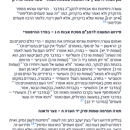
עשרה ניסיונות נסו אבותינו להקב"ה במדבר … הודיענו שהוא מספר
מדוקדק ולא נאמר שלא בדקדוק, כמו: "זה עשר פעמים תכלימוני"
[איוב יט ג], שהוא שלא בדקדוק, אלא לשון ריבוי, כלומר הרבה פעמים
36
תכלימוני.
פירוש המשנה לרמב"ם מסכת אבות ה ג – בסדר ההיסטורי
ואמנם עשרה ניסיונות שניסו אבותינו את המקום – הרי כולם כתובים גם
כן. הראשון – על ים סוף, באומרם: "המבלי אין קברים במצרים וכו' "
(שמות יד יא). והשני – במרה, הוא אומרו: "וילונו העם על משה לאמר
מה נשתה" (שמות טו כד). והשלישי – במדבר סין, כשביקשו המן, הוא
אומרם: "מי יתן מותנו ביד ה' וכו' " (שמות טז ג). והרביעי – מרותם
בהנחת המן לבוקר, כמו שאמר: "ולא שמעו אל משה ויותירו וכו' " (שמות
טז כ). והחמישי – מרותם בבקשם אותו ביום השבת, "יצאו מן העם
ללקוט ולא מצאו" (שמות טז כז). והשישי – ברפידים, על המים גם כן.
והשביעי – בחורב, במעשה העגל. והשמיני – בתבערה, בעוררם במקום
ההוא ספק באמיתות ובמרדם, והוא אומרו: "ויהי העם כמתאוננים וכו' "
(במדבר יא א). והתשיעי – בקברות התאוה, בבקשת הבשר, אמר:
"והאספסוף אשר בקרבו התאווה תאווה וכו' " (במדבר יא ד). והעשירי –
במדבר פארן, במעשה המרגלים, ושם נאמר: "וינסו אותי זה עשר
37
פעמים" (במדבר יד כב).
תורה תמימה שמות פרק יד הערה ה – צער ודאגה
בגיליון פירוש רש"י בעין יעקב כתב וזה לשונו: "ניסיונות לשון נסיון, ואית
38
דמפרש לשון כעס כמו: "והנם זועפים" כתרגומו נסיסין".
ופירוש זה
נראה, יען דלשון ניסיון כפשטיה לא יונח בפסוק שלפנינו שלא ניסו רק