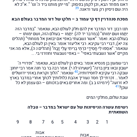
דאגו מפחד הבא, וכן לקמן בפסוק: "מי יתן מותנו ביד ה' וגו' ". א"כ לא
39
היה שם ניסיון רק צער ודאגה.
מסכת סנהדרין דף קי עמוד ב – חלקו של דור המדבר בעולם הבא
תנו רבנן: דור המדבר אין להם חלק לעולם הבא, שנאמר: "במדבר הזה
יִתַּמּוּ ושם ימותו" (במדבר יד לה). יִתַּמּו – בעולם הזה, ושם ימותו –
בעולם הבא. ואמר: "אשר נשבעתי באפי אם יבואון אל מנוחתי" (תהלים
צה יא), דברי רבי עקיבא. רבי אליעזר אומר: באין הן לעולם הבא,
שנאמר: "אִסְפוּ לִי חֲסִידָי כֹּרְתֵי בְרִיתִי עֲלֵי זָבַח" (תהלים נ ה), אלא מה אני
מקיים "אשר נשבעתי באפי" – באפי נשבעתי וחוזרני בי. …
רבי שמעון בן מנסיא אומר: באים הן לעולם הבא, שנאמר: "ופדויי ה'
ישבון ובאו ציון ברנה" (ישעיהו לה י). אמר רבה בר בר חנה אמר רבי יוחנן:
40
שבקה רבי עקיבא לחסידותיה,
שנאמר: "הלוך וקראת באזני ירושלים
לאמר… זכרתי לך חסד נעוריך אהבת כלולותיך לכתך אחרי במדבר בארץ
לא זרועה" (ירמיהו ב ב). ומה אחרים באים בזכותם – הם עצמן לא כל
41
שכן?
שבת שלום, מחלקי המים
רשימת עשרה הניסיונות של עם ישראל במדבר – טבלה
השוואתית
9
8
7
6
5
4
3
2
1
אבות
אבות