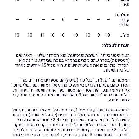
פארן
מחלוקת
קורח
—
—
—
—
6
—
—
—
—
ועדתו
סה"כ
10
9
10
10
10
10
11
10
10
הערות לטבלה:
הטור הימני ביותר, 'רשימת הניסיונות' הוא הסידור שלנו – האירועים
(הניסיונות) בסדר שהם נזכרים במקרא בנוסח שבידינו. טור זה הוא
'הסרגל' מולו בנינו את השיטות השונות. הוא מכיל 15 אירועים, איחוד
של כל השיטות.
המספרים: 1, 2, 3 וכו' בכל טור (שיטה) הם מספרים סידוריים עפ"י
הסדר שהם מנויים ונזכרים באותה שיטה: ניסיון ראשון, שני, שלישי וכו'.
אין זה אומר שכך היה הסדר ההיסטורי עפ"י אותה שיטה, זו הייחודיות
של שיטת הרמב"ם בטור מס' 9. שאר השיטות מונים לפי סדר ענייני, כל
אחת ועניינה.
הגמרא במסכת ערכין, טור מס' 1, מבוססת על כמה מקורות ובעיקר על
מדרש ספרי ומדרש תנאים על ספר דברים (לא על פרשתנו). מתבקש
לשים לב לדמיון ולהתאמה שיש בין טורים 2-4 לנוסח הגמרא בערכין
בטור 1. בשל הקרבה של שיטות 1-4 סימנו אותם כקבוצה אחת. במקור
של טור 2 ישנם אמנם רק תשעה ניסיונות ולא עשרה אבל סביר להניח
שמדובר בטעות שטור 3 מתקן. טורים 3, ו-4 חוזרים כמעט לגמרי לנוסח