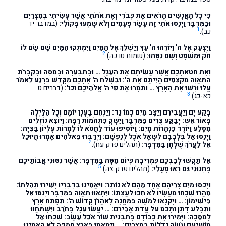
כִּי כָל הָאֲנָשִׁים הָרֹאִים אֶת כְּבֹדִי וְאֶת אֹתֹתַי אֲשֶׁר עָשִׂיתִי בְמִצְרַיִם
וּבַמִּדְבָּר וַיְנַסּוּ אֹתִי זֶה עֶשֶׂר פְּעָמִים וְלֹא שָׁמְעוּ בְּקוֹלִי:
(במדבר יד
1
כב).
וַיִּצְעַק אֶל ה' וַיּוֹרֵהוּ ה' עֵץ וַיַּשְׁלֵךְ אֶל הַמַּיִם וַיִּמְתְּקוּ הַמָּיִם שָׁם שָׂם לוֹ
2
חֹק וּמִשְׁפָּט וְשָׁם נִסָּהוּ:
(שמות טו כה).
וְאֶת חַטַּאתְכֶם אֲשֶׁר עֲשִׂיתֶם אֶת הָעֵגֶל … וּבְתַבְעֵרָה וּבְמַסָּה וּבְקִבְרֹת
הַתַּאֲוָה מַקְצִפִים הֱיִיתֶם אֶת ה': וּבִשְׁלֹחַ ה' אֶתְכֶם מִקָּדֵשׁ בַּרְנֵעַ לֵאמֹר
עֲלוּ וּרְשׁוּ אֶת הָאָרֶץ … וַתַּמְרוּ אֶת פִּי ה' אֱלֹהֵיכֶם וכו':
(דברים ט
3
כא-כג).
בָּקַע יָם וַיַּעֲבִירֵם וַיַּצֶּב מַיִם כְּמוֹ נֵד: וַיַּנְחֵם בֶּעָנָן יוֹמָם וְכָל הַלַּיְלָה
בְּאוֹר אֵשׁ: יְבַקַּע צֻרִים בַּמִּדְבָּר וַיַּשְׁקְ כִּתְהֹמוֹת רַבָּה: וַיּוֹצִא נוֹזְלִים
מִסָּלַע וַיּוֹרֶד כַּנְּהָרוֹת מָיִם: וַיּוֹסִיפוּ עוֹד לַחֲטֹא לוֹ לַמְרוֹת עֶלְיוֹן בַּצִּיָּה:
וַיְנַסּוּ אֵל בִּלְבָבָם לִשְׁאָל אֹכֶל לְנַפְשָׁם: וַיְדַבְּרוּ בֵּאלֹהִים אָמְרוּ הֲיוּכַל
4
אֵל לַעֲרֹךְ שֻׁלְחָן בַּמִּדְבָּר:
(תהלים פרק עח).
אַל תַּקְשׁוּ לְבַבְכֶם כִּמְרִיבָה כְּיוֹם מַסָּה בַּמִּדְבָּר: אֲשֶׁר נִסּוּנִי אֲבוֹתֵיכֶם
5
בְּחָנוּנִי גַּם רָאוּ פָעֳלִי:
(תהלים פרק צה).
וַיְכַסּוּ מַיִם צָרֵיהֶם אֶחָד מֵהֶם לֹא נוֹתָר: וַיַּאֲמִינוּ בִדְבָרָיו יָשִׁירוּ תְּהִלָּתוֹ:
מִהֲרוּ שָׁכְחוּ מַעֲשָׂיו לֹא חִכּוּ לַעֲצָתוֹ: וַיִּתְאַוּוּ תַאֲוָה בַּמִּדְבָּר וַיְנַסּוּ אֵל
בִּישִׁימוֹן: … וַיְקַנְאוּ לְמֹשֶׁה בַּמַּחֲנֶה לְאַהֲרֹן קְדוֹשׁ ה': תִּפְתַּח אֶרֶץ
וַתִּבְלַע דָּתָן וַתְּכַס עַל עֲדַת אֲבִירָם: … יַעֲשׂוּ עֵגֶל בְּחֹרֵב וַיִּשְׁתַּחֲווּ
לְמַסֵּכָה: וַיָּמִירוּ אֶת כְּבוֹדָם בְּתַבְנִית שׁוֹר אֹכֵל עֵשֶׂב: שָׁכְחוּ אֵל
מוֹשִׁיעָם עֹשֶׂה גְדֹלוֹת בְּמִצְרָיִם: … וַיִּמְאֲסוּ בְּאֶרֶץ חֶמְדָּה לֹא הֶאֱמִינוּ