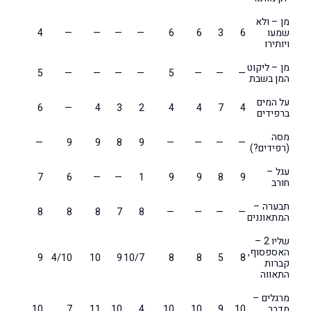
מן – ולא
שמעו
6
3
6
6
—
—
—
—
4
ויותירו
מן – ליקוט
5
—
—
—
—
5
—
—
—
המן בשבת
על המים
6
—
4
3
2
4
4
7
4
ברפידים
מסה
—
9
9
8
9
—
—
—
—
(רפידים?)
עגל –
7
6
—
—
1
9
9
8
9
חורב
תבערה –
8
8
8
7
8
—
—
—
—
המתאוננים
שליו 2 –
האספסוף,
9
4/10
10
9
10/7
8
8
5
8
קברות
התאווה
מרגלים –
מדבר
10
9
10
10
4
10
11
7
10