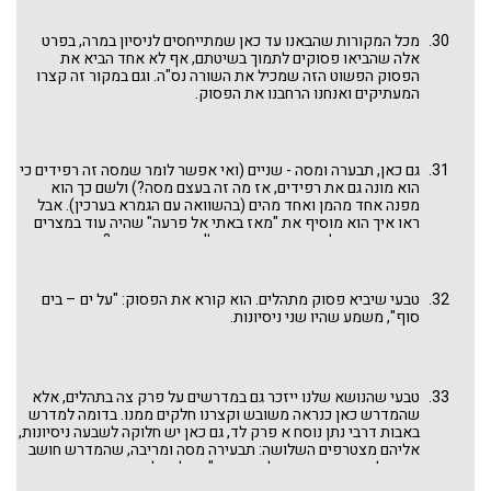
מכל המקורות שהבאנו עד כאן שמתייחסים לניסיון במרה, בפרט
אלה שהביאו פסוקים לתמוך בשיטתם, אף לא אחד הביא את
הפסוק הפשוט הזה שמכיל את השורה נס"ה. וגם במקור זה קצרו
המעתיקים ואנחנו הרחבנו את הפסוק.
גם כאן, תבערה ומסה - שניים (ואי אפשר לומר שמסה זה רפידים כי
הוא מונה גם את רפידים, אז מה זה בעצם מסה?) ולשם כך הוא
מפנה אחד מהמן ואחד מהים (בהשוואה עם הגמרא בערכין). אבל
ראו איך הוא מוסיף את "מאז באתי אל פרעה" שהיה עוד במצרים
וקשור במשה לא פחות מבני ישראל! אז את מי נפנה? את חטא
העגל! וזו שיטה יחידנית שאינה מונה את חטא העגל בתוך עשרה
הניסיונות. אפשר שזה משום שלשיטה זו חטא העגל הוא חמור
ומעבר להגדרה של ניסיון. או אז יש לנו עימות מעניין עם המקור
טבעי שיביא פסוק מתהלים. הוא קורא את הפסוק: "על ים – בים
הקודם שעם כל חומרתו, ראו בעגל אחד מעשרה הניסיונות ומזכיר
סוף", משמע שהיו שני ניסיונות.
אותו פעמיים: בהתחלה ובסוף הרשימה. עוד קבלנו במקור זה את
שיטת רבי יהודה שלא מוותר על הניסיון השני בים ומעמיד את
מספר הניסיונות על 11 וכבר הערנו על כך לעיל.
טבעי שהנושא שלנו ייזכר גם במדרשים על פרק צה בתהלים, אלא
שהמדרש כאן כנראה משובש וקצרנו חלקים ממנו. בדומה למדרש
באבות דרבי נתן נוסח א פרק לד, גם כאן יש חלוקה לשבעה ניסיונות,
אליהם מצטרפים השלושה: תבעירה מסה ומריבה, שהמדרש חושב
אותם לקשים יותר מהעגל, כדבריו: "שאלו שלושה היו קשים יותר
משבעה ראשונים". האם ההסתכלות של משה בתחילת ספר דברים