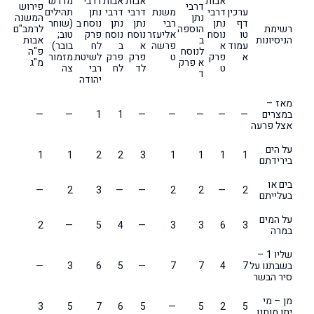
אבות
אבות
אבות
דרבי
מדרש
דרבי
פירוש
ערכין
דרבי
משנת
דרבי
דרבי
נתן
תהילים
נתן
המשנה
דף
נתן
רבי
נתן
נתן
נוסח ב
(שוחר
רשימת
הוספה
לרמב"ם
טו
נוסח
אליעזר
נוסח
נוסח
פרק
טוב;
הניסיונות
ב
אבות
עמוד
א
פרשה
א
ב
לח
בובר)
לנוסח
פ"ה
א
פרק
ט
פרק
פרק
לשיטת
מזמור
א פרק
מ"ג
ט
לד
לח
רבי
צה
ד
יהודה
מאז –
במצרים
—
—
—
—
—
1
1
—
—
אצל פרעה
על הים
1
1
2
2
3
1
1
1
1
בירידתם
בים או
—
2
3
—
—
2
2
—
2
בעלייתם
על המים
2
—
5
4
—
3
3
6
3
במרה
שליו 1 –
בשבתנו על
7
4
7
7
—
5
6
3
—
סיר הבשר
מן – מי
3
5
7
6
5
—
5
2
5
יתן מותנו