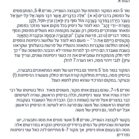
הגמרא.
טור 5 הוא המקור הפותח של הקבוצה השנייה, טורים 5-8, המתבססים
על הפסוק בדברים (א א): "אֵלֶּה הַדְּבָרִים, אֲשֶׁר דִּבֶּר מֹשֶׁה אֶל-כָּל-יִשְׂרָאֵל
בְּעֵבֶר הַיַּרְדֵּן בַּמִּדְבָּר בָּעֲרָבָה מוֹל סוּף בֵּין-פָּארָן וּבֵין-תֹּפֶל, וְלָבָן
וַחֲצֵרֹת–וְדִי זָהָב". הוא לומד על ניסיון בכל מקום אשר מוזכר בפסוק.
ומאחר שמוזכרים בפסוק רק שבעה מקומות הוא משלים מפסוק נוסף
בספר דברים (ט כב, פרשת עקב): "וּבְתַבְעֵרָה וּבְמַסָּה וּבְקִבְרֹת הַתַּאֲוָה
מַקְצִפִים הֱיִיתֶם אֶת ה' " – משם הוא לומד על שלושה ניסיונות נוספים.
(אנחנו החלטנו שקברות התאווה והש‎ליו של פרשת בהעלותך שקראנו
בשבת שעברה הם היינו-הך למרות שזוהי לא ההבנה הפשוטה עפ"י כך
לפי חלק מהמקורות שמביאים את זה כשני ניסיונות שונים, וצריך עוד
עיון). לגבי זיהוי מסה, ראו הערה 7 להלן.
המקור בטור מס' 5 מיוחד גם בחידוש של חטא המתאוננים בתבערה,
בניסיון מסה, במניית מחלוקת קורח ועדתו כחלק מעשרה הניסיונות (!)
ובעיקר, במקום המרכזי שהוא נותן לחטא העגל.
טורים 6 ו-7, שהם בעצם אותו מקור, משונים מאוד. החל בשיטתו של רבי
יהודה שהיו אחד עשר ניסיונות, וכלה בניסיון הראשון, שהיה לשיטתם
כבר במצרים אצל פרעה (שמות ה כג). הכבדת נטל השעבוד בעקבות
פגישתו הראשונה של משה עם פרעה היא לשיטה זו הניסיון הראשון.
אבל יש לומר, גם ניסיון של משה.
בקשר לקבוצה השנייה, טורים 5-8 אשר מונים את מסה ותבערה, יש
אפשרות שהניסיון על המים ברפידים והניסיון הנקרא במדרשים אלה
מסה הם בעצם אותו ניסיון. אך מקור 6-7 מתייחס לזה כאל שני ניסיונות
נפרדים.