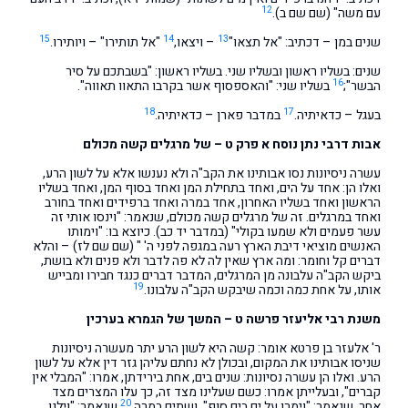
12
עם משה" (שם שם ב).
15
14
13
שנים במן – דכתיב: "אל תצאו"
– ויצאו,
"אל תותירו" – ויותירו.
שנים: בשליו ראשון ובשליו שני. בשליו ראשון: "בשבתכם על סיר
16
הבשר";
בשליו שני: "והאספסוף אשר בקרבו התאוו תאווה".
18
17
בעגל – כדאיתיה.
במדבר פארן – כדאיתיה.
אבות דרבי נתן נוסח א פרק ט – של מרגלים קשה מכולם
עשרה ניסיונות נסו אבותינו את הקב"ה ולא נענשו אלא על לשון הרע,
ואלו הן: אחד על הים, ואחד בתחילת המן ואחד בסוף המן, ואחד בשליו
הראשון ואחד בשליו האחרון, אחד במרה ואחד ברפידים ואחד בחורב
ואחד במרגלים. זה של מרגלים קשה מכולם, שנאמר: "וינסו אותי זה
עשר פעמים ולא שמעו בקולי" (במדבר יד כב). כיוצא בו: "וימותו
האנשים מוציאי דיבת הארץ רעה במגפה לפני ה' " (שם שם לז) – והלא
דברים קל וחומר: ומה ארץ שאין לה לא פה לדבר ולא פנים ולא בושת,
ביקש הקב"ה עלבונה מן המרגלים, המדבר דברים כנגד חבירו ומבייש
19
אותו, על אחת כמה וכמה שיבקש הקב"ה עלבונו.
משנת רבי אליעזר פרשה ט – המשך של הגמרא בערכין
ר' אלעזר בן פרטא אומר: קשה היא לשון הרע יתר מעשרה ניסיונות
שניסו אבותינו את המקום, ובכולן לא נחתם עליהן גזר דין אלא על לשון
הרע. ואלו הן עשרה נסיונות: שנים בים, אחת בירידתן, אמרו: "המבלי אין
קברים", ובעלייתן אמרו: כשם שעלינו מצד זה, כך עלו המצרים מצד
20
אחר, שנאמר: "וימרו על ים בים סוף". ושתים במרה,
שנאמר: "וילנו