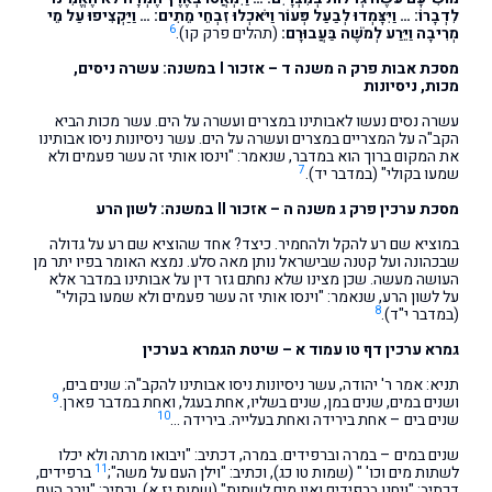
לִדְבָרוֹ: … וַיִּצָּמְדוּ לְבַעַל פְּעוֹר וַיֹּאכְלוּ זִבְחֵי מֵתִים: … וַיַּקְצִיפוּ עַל מֵי
6
מְרִיבָה וַיֵּרַע לְמֹשֶׁה בַּעֲבוּרָם:
(תהלים פרק קו).
מסכת אבות פרק ה משנה ד – אזכור I במשנה: עשרה ניסים,
מכות, ניסיונות
עשרה נסים נעשו לאבותינו במצרים ועשרה על הים. עשר מכות הביא
הקב"ה על המצריים במצרים ועשרה על הים. עשר ניסיונות ניסו אבותינו
את המקום ברוך הוא במדבר, שנאמר: "וינסו אותי זה עשר פעמים ולא
7
שמעו בקולי" (במדבר יד).
מסכת ערכין פרק ג משנה ה – אזכור II במשנה: לשון הרע
במוציא שם רע להקל ולהחמיר. כיצד? אחד שהוציא שם רע על גדולה
שבכהונה ועל קטנה שבישראל נותן מאה סלע. נמצא האומר בפיו יתר מן
העושה מעשה. שכן מצינו שלא נחתם גזר דין על אבותינו במדבר אלא
על לשון הרע, שנאמר: "וינסו אותי זה עשר פעמים ולא שמעו בקולי"
8
(במדבר י"ד).
גמרא ערכין דף טו עמוד א – שיטת הגמרא בערכין
תניא: אמר ר' יהודה, עשר ניסיונות ניסו אבותינו להקב"ה: שנים בים,
9
ושנים במים, שנים במן, שנים בשליו, אחת בעגל, ואחת במדבר פארן.
10
שנים בים – אחת בירידה ואחת בעלייה. בירידה …
שנים במים – במרה וברפידים. במרה, דכתיב: "ויבואו מרתה ולא יכלו
11
לשתות מים וכו' " (שמות טו כג), וכתיב: "וילן העם על משה";
ברפידים,
דכתיב: "ויחנו ברפידים ואין מים לשתות" (שמות יז א), וכתיב: "וירב העם