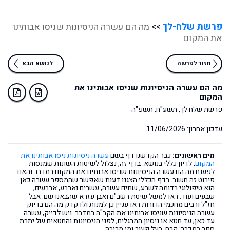
פרשת שלח-לך
>>
מה הם עשרה הניסיונות שניסו אבותינו
את המקום
חזור לפרשה
לנושא הבא
מה הם עשרה הניסיונות שניסו אבותינו את
המקום
פרשת שלח לך, תשע"ח, תשפ"ה
עדכון אחרון: 11/06/2026
מים ראשונים:
כבר הקדשנו דף בשם
עשרה ניסיונות ניסו אבותינו את
המקום
, לדיון כללי בנושא. בדף זה, נצלול לשיטות השונות שמנסות
לפענח מה הם עשרה הניסיונות שניסו אבותינו את המקום במדבר והאם
פירוט זה חשוב. בדף הכללי הצגנו דעות שאפשר שהמספר עשרה כאן
הוא טיפולוגי בדומה לשבע, שתים עשרה, עשרים וארבע, ארבעים,
שבעים ועוד. ראו למשל שיטת רשב"ם ואבן עזרא שהבאנו שם. אבל
חז"ל ורבים מחכמי הדורות ראו עניין כן למנות ולדקדק מה הם בדיוק
עשרה הניסיונות שניסו אבותינו את הקב"ה במדבר. ויש לדייק, עשרה
עד כאן, עד חטא או ניסיון המרגלים, לפני הניסיונות והחטאים של יתרת
ספר במדבר: קרח, בעל פעור ומי מריבה.