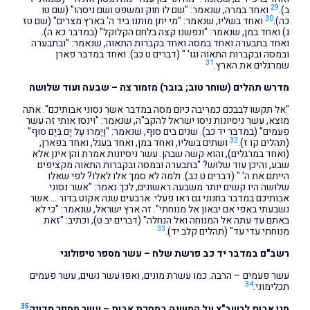
29
ב).
ואחד במרה, שנאמר: "שם לו חוק ומשפט ושם ניסהו" (שם טו
30
כה).
ואחד בשליו, שנאמר: "מי יתן מותנו ביד ה' בארץ מצרים" (שם טז
ג) ואחד במן, שנאמר: "ונפשנו קצה בלחם הקלוקל" (במדבר כא ה).
ואחד בתבערה ואחד במסה ואחד בקברות התאוה, שנאמר: "ובתבערה
ובמסה ובקברות התאוה וגו' " (דברים ט כב). ואחד במדבר פארן
31
שמרגלים את הארץ.
מדרש תהלים (שוחר טוב; בובר) מזמור צה – שבעה ועוד שלושה
"אל תקשו לבבכם כמריבה כיום מסה במדבר אשר נסוני אבותיכם". אתה
מוצא, עשר ניסיונות ניסו ישראל להקב"ה, שנאמר: "וינסו אותי זה עשר
פעמים" (במדבר יד כב). שנים בים סוף, שנאמר: "וַיַּמְרוּ עַל יָם בְּיַם סוּף"
32
(תהלים קו ז).
ושתים בשליו, ואחד במן, ואחד בעגל, ואחד בפארן,
(ואחד במרגלים), והוא קשה שבהן. עשר ניסיונות אמרת והן אינן אלא
שבע, והיכן עוד שלוש? "בתבערה ובמסה ובקברות התאוה מקציפים
הייתם את ה' " (דברים ט כב). ולמה לא סמך אלו לאלו? לפי שאלו
שלושה היו קשים יותר משבעה ראשונים, לכך נאמר: "אשר נסוני
אבותיכם במדבר בחנוני גם ראו פעלי. ארבעים שנה אקוט בדור … אשר
נשבעתי באפי אם יבאון אל מנוחתי". זה ארץ ישראל, שנאמר: "כי לא
באתם עד עתה אל המנוחה ואל הנחלה" (דברים יב ט), וכתיב: "זאת
33
מנוחתי עדי עד" (תהלים קלב יד).
רשב"ם במדבר יד כב פרשת שלח – עשר מספר טיפולוגי
עשר פעמים – הרבה. כמו עשרת מונים, ואפו עשר נשים, עשר פעמים
34
תכלימוני.
35
מגן אבות לרשב"ץ על המשנה במסכת אבות – עשר מספר מדויק