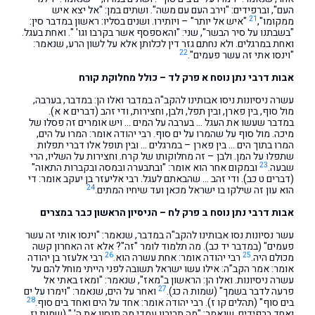
העם", וברפידים: "וירב העם עם משה". ושתים במן: "אל יצא איש
21
ממקומו",
"איש אל יותר" – ויותירו. ושנים בסליו: ראשון במדבר סין:
"בשבתנו על סיר הבשר", שני: "והאספסף אשר בקרבו וגו' ". ואחת בעגל.
ואחת במרגלים. ולא נחתם גזר דין לכלותן אלא על לשון הרע, שנאמר:
22
"וינסו אתי זה עשר פעמים".
אבות דרבי נתן נוסח א פרק לד – כולל מחלוקת קורח
עשרה ניסיונות ניסו אבותינו להקב"ה במדבר ואלו הן: במדבר, בערבה,
מול סוף, בין פארן, ובין תפל, ולבן, וחצירות, ודי זהב (דברים א א).
במדבר שעשו את העגל … בערבה על המים … ויש אומרים זה פסלו של
מיכה. מול סוף על שהמרו על ים סוף. רבי יהודה אומר: המרו על הים,
המרו בתוך הים … בין פארן – במרגלים … ובין תופל אלו דברי תפלות
שתפלו על המן. ולבן – זה מחלוקותו של קרח. וחצירות על השליו, הרי
23
שבעה.
ובמקום אחר הוא אומר: "ובתבערה ובמסה ובקברות התאוה"
(דברים ט כב). ודי זהב … שהבאתם לעגל. רבי אליעזר בן יעקב אומר: די
24
הוא עון זה שילקו בו ישראל מכאן ועד שיחיו המתים.
אבות דרבי נתן נוסח ב פרק לח – הניסיון הראשון כבר במצרים
עשר נסיונות נסו אבותינו להקב"ה במדבר, שנאמר: "וינסו אותי זה עשר
פעמים" (במדבר יד כב). מה תלמוד לומר "זה"? אלא זה האחרון קשה
26
25
מכולם היה.
רבי יהודה אומר: אחת עשרה הוא.
רבי אלעזר בן יהודה
אומר: אמר הקב"ה: אילו עשו ישראל תשובה לפני הייתי מוחל להם על
עשרה ניסיונות. ואלו הן: הראשון ב"מאז", שנאמר: "ומאז באתי אל
27
פרעה לדבר בשמך" (שמות ה כג).
ואחר על הים, שנאמר: "וימרו על ים
28
בים סוף" (תהלים קו ז). רבי יהודה אומר: אחד על הים ואחד בים סוף.
ואחד ברפידים, שנאמר: "מה תריבון עמדי מה תנסון את ה' " (שמות יז