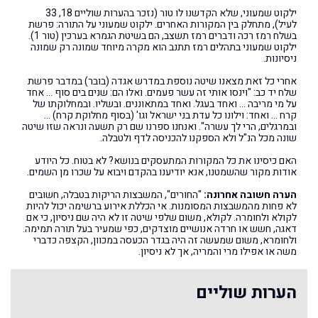
ילקוט שמעוני, שלא הקדשנו לו טור (נזכר בהערות שוליים 18, 33
לעיל), מתחלק בין המקורות האחרים. ילקוט שמעוני על התורה: פרשת
בשלח רמז רכה ודברים רמז תשצב, הם בשיטת הגמרא בערכין (טור 1).
ילקוט שמעוני בתהלים רמז תתנב הוא מקרה מיוחד שמונה רק שמונה
ניסיונות.
אחרי כל זאת מצאנו שיטה נוספת במדרש אגדה (בובר) במדבר פרשת
שלח יד כב: "וינסו אותי זה עשר פעמים. ואלו הם: שנים בים סוף … אחד
על מי מריבה … ואחד בעגל. ואחד במתאוננים. ובשליו. ובמחלוקתו של
קרח … ואחד: וילונו כל עדת בני ישראל וגו' (בסוף מחלוקת קרח) …
ובמרגלים, הרי לך עשרה". ואנחנו ספרנו שם רק תשעה ונראה שזו שיטה
שונה מכל הנ"ל ולא הספקנו להכניסה לדף ולטבלה.
האם כיסינו את כל המקורות המתעסקים בנושא? לא בטוח. כל היודע
אודות מקור שהשמטנו, אנא יודיענו בהקדם ויבוא על שכרו מן השמים.
הערה חשובה אחרונה:
"החורים", המשבצות הריקות בטבלה, חשובים
לא פחות מהמשבצות המסומנות. אי הכללת אירוע ברשימה יכול להיות
לקולא ולחומרה. לקולא, משום שלפי שיטה זו לא היה שם ניסיון, כי אם
דאגה, חשש או חרדה אנושיים מוצדקים, כפי שמעיר בעל תורה תמימה.
ולחומרא, משום שמעשה זה היה בגדר הכעסה במכוון, הקצפה כדברי
משה או אפילו מרי והמריה, אך לא ניסיון.
הערות שוליים