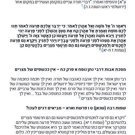
ע"א) והוסיפו ואמרו: "דברי תורה עניים במקומן ועשירים במקום אחר
1
(ירושלמי ראש השנה ג ה).
וַיֹּאמֶר ה' אֶל מֹשֶׁה וְאֶל אַהֲרֹן לֵאמֹר: כִּי יְדַבֵּר אֲלֵכֶם פַּרְעֹה לֵאמֹר תְּנוּ
לָכֶם מוֹפֵת וְאָמַרְתָּ אֶל אַהֲרֹן קַח אֶת מַטְּךָ וְהַשְׁלֵךְ לִפְנֵי פַרְעֹה יְהִי
לְתַנִּין: וַיָּבֹא מֹשֶׁה וְאַהֲרֹן אֶל פַּרְעֹה וַיַּעֲשׂוּ כֵן כַּאֲשֶׁר צִוָּה ה' וַיַּשְׁלֵךְ
אַהֲרֹן אֶת מַטֵּהוּ לִפְנֵי פַרְעֹה וְלִפְנֵי עֲבָדָיו וַיְהִי לְתַנִּין: וַיִּקְרָא גַּם פַּרְעֹה
לַחֲכָמִים וְלַמְכַשְּׁפִים וַיַּעֲשׂוּ גַם הֵם חַרְטֻמֵּי מִצְרַיִם בְּלַהֲטֵיהֶם כֵּן:
2
(שמות ז ח-יא).
מסכת אבות דרבי נתן נוסח א פרק כח – אין ככשפים של מצרים
רבי נתן אומר: אין לך אהבה כאהבה של תורה. ואין לך חכמה כחכמה של
ארץ ישראל. ואין לך יופי כיופיה של ירושלים. ואין לך עושר כעושרה של
רומי. ואין לך גבורה כגבורה של פרס. ואין לך זנות כזנות של ערביים. ואין
לך גסות כגסות של עילם. ואין לך חנופה כחנופה של בבל … ואין לך
3
כשפים ככשפים של מצרים.
שמות רבה (שנאן) ט ו פרשת וארא – מביאים דגים לעכו?
"ויקרא גם פרעה לחכמים ולמכשפים ויעשו גם הם חרטומי מצרים
בלהטיהם כן" (שמות ז יא). באותה שעה התחיל פרעה משחק עליהם
ומקרקר אחריהם כתרנגולת ואמר להם: כך היא אומנותו של אלהיכם?
בנוהג שבעולם, בני אדם מוליכין פרקמטיא למקום שצריכין לה. כלום