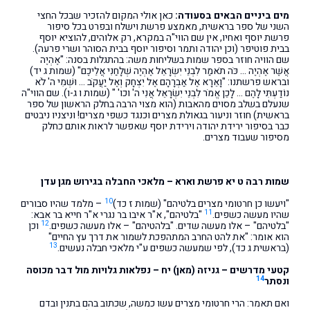
מים ביניים הבאים בסעודה:
כאן אולי המקום להזכיר שבכל החצי
השני של ספר בראשית, מאמצע פרשת וישלח ובפרט בכל סיפור
פרשת יוסף ואחיו, אין שם הווי"ה במקרא, רק אלוהים, להוציא יוסף
בבית פוטיפר (וכן יהודה ותמר וסיפור יוסף בבית הסוהר ושרי פרעה).
שם הוויה חוזר בספר שמות בשליחות משה: בהתגלות בסנה: "אֶהְיֶה
אֲשֶׁר אֶהְיֶה … כֹּה תֹאמַר לִבְנֵי יִשְׂרָאֵל אֶהְיֶה שְׁלָחַנִי אֲלֵיכֶם" (שמות ג יד)
ובראש פרשתנו: "וָאֵרָא אֶל אַבְרָהָם אֶל יִצְחָק וְאֶל יַעֲקֹב … וּשְׁמִי ה' לֹא
נוֹדַעְתִּי לָהֶם … לָכֵן אֱמֹר לִבְנֵי יִשְׂרָאֵל אֲנִי ה' וכו' " (שמות ו ג-ו). שם הווי"ה
שנעלם בשלב מסוים מהאבות (הוא מצוי הרבה בחלק הראשון של ספר
בראשית) חוזר וניעור בגאולת מצרים וכנגד כשפי מצרים! וניצניו ניבטים
כבר בסיפור ירידת יהודה וירידת יוסף שאפשר לראות אותם כחלק
מסיפור שעבוד מצרים.
שמות רבה ט יא פרשת וארא – מלאכי החבלה בגירוש מגן עדן
10
"ויעשו כן חרטומי מצרים בלטיהם" (שמות ז כד)
– מלמד שהיו סבורים
11
שהיו מעשה כשפים.
"בלטיהם", א"ר איבו בר נגרי א"ר חייא בר אבא:
12
"בלטיהם" – אלו מעשה שדים. "בלהטיהם" – אלו מעשה כשפים.
וכן
הוא אומר: "את להט החרב המתהפכת לשמור את דרך עץ החיים"
13
(בראשית ג כד), לפי שמעשה כשפים ע"י מלאכי חבלה נעשים.
קטעי מדרשים – גניזה (מאן) יח – נפלאות גלויות מול דבר מכוסה
14
ונסתר
ואם תאמר: הרי חרטומי מצרים עשו כמשה, שכתוב בהם בתנין ובדם