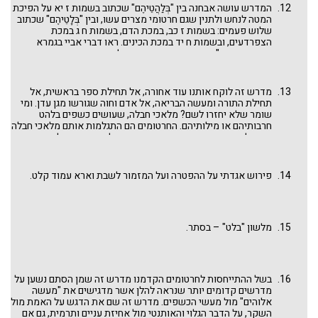
המדרש עושה אבחנה בין "בְּלַהֲטֵיהֶם" שכתוב בשמות ז יא על הפיכת
המטה לנחש ולתנין שגם חרטומי מצרים עשו, ובין "בְּלָטֵיהֶם" שכתוב
שלוש פעמים: בשמות ז כב, במכת הדם, בשמות ח ג במכת
הצפרדעים, ובשמות ח יד במכת הכינים. ראו דברי אביי בגמרא
סנהדרין סז ע"ב שמעשה שדים הוא בכלי ומעשה כשפים אינו זקוק
לכלי כישוף. נראה שחז"ל היו בקיאים באבחנות דקות אלה. ראו
בגמרא מנחות סה ע"א: "אין מושיבים בסנהדרין אלא בעלי חכמה,
בעלי מראה, בעלי קומה ... בעלי כשפים".
מדרש זה לוקח אותנו עוד אחורה, אל תחילת ספר בראשית, אל
תחילת התורה ומעשה הבריאה, אל אדם וחוה שגורשו מגן עדן. ומי
שומר שלא יחזרו לשם? מלאכי חבלה, שעושים כשפים בלהט
חרבותיהם או מילותיהם. החרטומים הם התגלמות אותם מלאכי חבלה
מחוץ לגן העדן, בחיי היום-יום. אותם צריך לשבור משה, לא בפעם
אחת ו'מלמעלה' כיוסף, אלא צעד אחרי צעד 'מלמטה', על מנת
להפיל את חומות מצרים ולהוציא את בני ישראל משם. לא חזרה לגן
עדן, אלא לארץ המובטחת. וכבר הרחבנו לדון במדרש זה בדברינו
פירוש אגדתי על ההפטרה ועל המזמור לשבת וארא עמוד קלט.
החרטומים
בפרשה זו.
מלשון "בלט" – בסתר.
בשל ההתייחסות לחרטומים הקדמנו מדרש זה שמן הסתם נשען על
מדרשים קדומים יותר שנראה להלן אשר מדגישים את "מעשה
אלוהים" מול מעשי הכשפים. מדרש זה שם את הדגש על האמת מול
השקר, על הדבר הגלוי והאותנטי מול אחיזת עניים ותרמית, גם אם