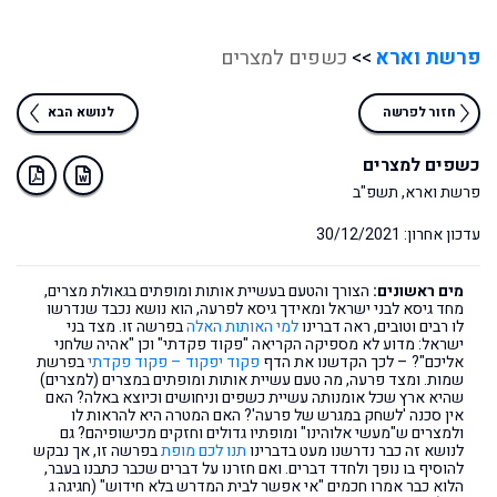
פרשת וארא
>>
כשפים למצרים
חזור לפרשה
לנושא הבא
כשפים למצרים
פרשת וארא, תשפ"ב
עדכון אחרון: 30/12/2021
מים ראשונים:
הצורך והטעם בעשיית אותות ומופתים בגאולת מצרים,
מחד גיסא לבני ישראל ומאידך גיסא לפרעה, הוא נושא נכבד שנדרשו
לו רבים וטובים, ראה דברינו
למי האותות האלה
בפרשה זו. מצד בני
ישראל: מדוע לא מספיקה הקריאה "פקוד פקדתי" וכן "אהיה שלחני
אליכם"? – לכך הקדשנו את הדף
פקוד יפקוד – פקוד פקדתי
בפרשת
שמות. ומצד פרעה, מה טעם עשיית אותות ומופתים במצרים (למצרים)
שהיא ארץ שכל אומנותה עשיית כשפים וניחושים וכיוצא באלה? האם
אין סכנה 'לשחק במגרש של פרעה'? האם המטרה היא להראות לו
ולמצרים ש"מעשי אלוהינו" ומופתיו גדולים וחזקים מכישופיהם? גם
לנושא זה כבר נדרשנו מעט בדברינו
תנו לכם מופת
בפרשה זו, אך נבקש
להוסיף בו נופך ולחדד דברים. ואם חזרנו על דברים שכבר כתבנו בעבר,
הלוא כבר אמרו חכמים "אי אפשר לבית המדרש בלא חידוש" (חגיגה ג