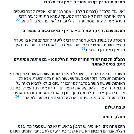
מסכת סנהדרין דף סז עמוד ב – אין עוד מלבדו
"אין עוד מלבדו" (דברים ד לה) – אמר רבי חנינא: אפילו לדבר כשפים.
ההיא איתתא דהות קא מהדרא למשקל עפרא מתותי כרעיה דרבי
22
חנינא. אמר לה: אי מסתייעת – זילי עבידי, "אין עוד מלבדו" כתיב.
מסכת שבת דף קד עמוד ב – עדיין יוצאים כשפים ממצרים
המסרט על בשרו. תניא, אמר להן רבי אליעזר לחכמים: והלא בן סטדא
הוציא כשפים ממצרים בסריטה שעל בשרו! אמרו לו: שוטה היה, ואין
23
מביאין ראיה מן השוטים.
רמב"ם הלכות יסודי התורה פרק ח הלכה א – גם אותות אמיתיים
אינם בסיס לאמונה
משה רבינו לא האמינו בו ישראל מפני האותות שעשה, שהמאמין על פי
האותות יש בלבו דופי שאפשר שיעשה האות בלט וכשוף. אלא כל
האותות שעשה משה במדבר לפי הצורך עשאם, לא להביא ראיה על
הנבואה. היה צריך להשקיע את המצריים – קרע את הים והצלילן בתוכו.
צרכנו למזון – הוריד לנו את המן … וכן שאר כל האותות. ובמה האמינו
24
בו? במעמד הר סיני, שעינינו ראו ולא זר ואוזנינו שמעו ולא אחר …
שבת שלום
מחלקי המים
מים אחרונים:
ראו פירוש רמב"ן בראשית יא כח שמסביר מדוע נס
הצלת אברהם מכבשן האש לא נזכר בתורה, גם לא בכתבי העמים, משום