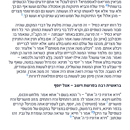
מביאין מוריאס לאספמיא? דגים לעכו? אי אתם יודעים שכל הכשפים
4
ברשותי?
מיד שלח והביא תינוקות מן אסכולה שלהם ועשו אף הם כך.
ולא עוד אלא אף לאשתו קרא לה ועשתה: ויעשו גם הם חרטומי מצרים
5
– מהן אלו? אף התינוקות של חמש וארבע שנים קרא ועשו כך.
כל רוחו יוציא כסיל – זה פרעה, שהיה מלעיג על דברי המקום, שהיה
סבור מעשה כשפים הם, וקרא לכל בני ביתו לעשות כמותן. הוי: כל רוחו
יוציא כסיל – זה פרעה, וחכם באחור ישבחנה – זה הקב"ה, שנאמר בו:
חכם לבב (איוב ט). באותה שעה אמר הקב"ה: אם בולע תנין את התנינין
של מצרים, מנהגו של עולם הוא נחש בולע נחש. אלא יחזור לברייתו
ויבלע אותם. מהו: "ויבלע מטה אהרן את מטותם"? אמר ר' אלעזר: נס
בתוך נס. מלמד שחזר המטה לברייתו ובלע אותן. כשראה פרעה כן תמה
ואמר: מה אני עושה? ומה אילו יאמר למטה: בְּלַע לפרעה ולכסאו –
עכשיו בולע אותי? אמר ר' יוסי בר' חנינא: נס גדול נעשה במטה, שאף על
פי שבלע כל אותן המטות שהשליכו, שהיו רבים לעשות מהם עמודים,
לא הועבה. וכל מי שהיה רואה אותו היה אומר: זה מטה אהרן. ומכאן
6
שהיה מטה אהרן סימן טוב לעשות בו נסים ונפלאות לדורות.
בראשית רבה בפרשת וישב – אצל יוסף
"וירא אדוניו כי ה' אתו" – ר' הונא בשם ר' אחא אמר: מלחש ונכנס,
מלחש ויוצא. היה אומר לו: מזוג רותחים! והיו רותחים. מזוג פושרים! והיו
7
פושרים.
אמר (פוטיפר): מה, יוסף, תבן לעפרים אתה מכניס? קדרים
בכפר חנינא, גיזות בדמשק, כשפים במצרים? במקום של מכשפי
8
כשפים? עד היכן?
אמר ר' חייא: עד שראה שכינה עומדת על גביו. זהו
9
שכתוב: "וירא אדוניו כי ה' אתו".