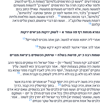
ובצפרדעים: "ויעשו כן החרטומים בלטיהם" (שמות ח, ג)! יש להשיב
ולומר שלא כתבה תורה על החרטומים: "ויעשו כן" להשוות מעשיהם
למעשה משה, אלא להפריש מעשיהם ממעשיו. שאילו כתוב בהם:
"ויעשו כן" בלבד, היה אפשר לומר כן. ומתוך שכתבה "בלהטיהם",
15
"בלטיהם", דבר מכוסה ומסותר
… למדנו שעשה משה נפלאות גלויות
דוגמת מעשיו שלהקב"ה … ועשו הם דברי עימעום, כשהן נגלים נראה
16
קלונם.
גמרא מנחות דף פה עמוד א – לשוק ירקות מביאים ירקות
17
אמרי ליה יוחנא וממרא למשה: תבן אתה מכניס לעפריים?
18
אמר להו: אמרי אינשי: למתא ירקא ירקא שקול.
שמות רבה כ יט, פרשת בשלח – שיתוק הכשפים ביציאת מצרים
"חכם לבב יקח מצות" (משלי י ח) – שכל ישראל היו עסוקים בכסף וזהב
ומשה היה עסוק בעצמות יוסף… אמר הקדוש ברוך הוא למשה: עליך
נתקיים "חכם לב יקח מצות", יוסף היה חייב לאביו לקברו מפני שהוא בנו
19
ואתה לא בנו ולא בן בנו ולא היית חייב לעסוק בו וקברת אותו …
ומנין היה משה ידע היכן היה יוסף קבור? יש אומרים: סרח בת אשר
20
הראה אותו, והיה קבור בנילוס.
… בתוך קפיטולין היה קבור, כדרך
שהמלכים קבורים. ועשו מצרים כלבים של זהב בכשפים, שאם יבוא אדם
לשם, יהיו נובחים וקולם הולך בכל ארץ מצרים מהלך מ' יום – וְשִׁתְּקָם
משה, שנאמר (שמות יא) ולכל בני ישראל לא יחרץ כלב לשונו … אמר:
21
כלבים של אמת אינם נובחים, כלבים של שקר נובחים.