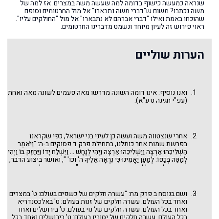
שנראה כמעשה כישוף בדומה למה שעשה משה במצרים. אז למה של
משה נכתבו? משום ש"דברי משה נתבארו" אל מול החרטומים וסופם
שהוכחו באמת ואילו "דברי אברהם לא נתבארו" אל מול "החולקים עליו".
ראוי פירוש זה לעיון מיוחד ונשמט מדברינו החרטומים.
הערות שוליים
ואנו נוסיף: אינו דומה השונה מדרשו מאה פעמים לשונה מאה ואחת
(עפ"י חגיגה ט ע"א).
אחרי שנצטווה משה ועשה כן לעיני בני ישראל, כפי שקראנו
בפרשת שמות אחר כותלנו, בתחילת פרק ד פסוקים ב-ה: "וַיֹּאמֶר
הַשְׁלִיכֵהוּ אַרְצָה וַיַּשְׁלִיכֵהוּ אַרְצָה וַיְהִי לְנָחָשׁ ... וַיִּשְׁלַח יָדוֹ וַיַּחֲזֶק בּוֹ וַיְהִי
לְמַטֶּה בְּכַפּוֹ: לְמַעַן יַאֲמִינוּ כִּי נִרְאָה אֵלֶיךָ ה' וכו' ", ואושר ביצוע הדבר,
גם אם בלשון כללית, בסוף הפרק, ככתוב: "וַיַּעַשׂ הָאֹתֹת לְעֵינֵי הָעָם:
וַיַּאֲמֵן הָעָם וכו' " - חוזר משה בתחילת פרשת השבת ומצטווה לעשות
באופן דומה לעיני פרעה ועבדיו. הנחש הופך כאן לתנין ואות הצרעת
לא חוזר כאן (לדעת פרשנים ומדרשים רבים כבר אצל בני ישראל לא
ושם בנוסח ב פרק מח: "עשרה חלקים של כשפים בעולם: ט' במצרים
נעשה אות הצרעת, כי היה עונש למשה. ומה שכתוב "ויעש האותות
ואחד בכל העולם. עשרה חלקים של זנות בעולם: ט' באלכסנדריא
לעיני העם" בלשון רבים, הוא בשל מכת (אות) הדם שמצטרפת אצל
ואחד בכל העולם. עשרה חלקים של נוי בעולם: ט' בירושלים ואחד
פרעה ואין לה זכר במקרא אצל בני ישראל). האומנם הפיכת המטה
בכל העולם. עשרה חלקים של יסורין בעולם: ט' בירושלים ואחד בכל