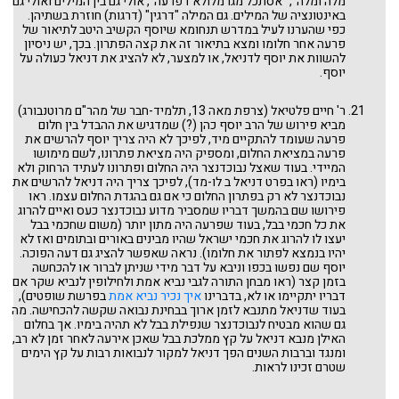
מלה ומלה", "אסתכל מגו מלולא דפרעה", אולי גם בין המילים ואולי גם
באינטונציה של המילים. גם המילה "דרגין" (דרגות) חוזרת בשתיהן.
כפי שהערנו לעיל במדרש תנחומא שיוסף הקשיב היטב לתיאור של
פרעה אחר חלומו ומצא בתיאור זה את קצה הפתרון. בכך, יש ניסיון
להשוות את יוסף לדניאל, או למצער, לא להציג את דניאל כעולה על
יוסף.
ר' חיים פלטיאל (צרפת מאה 13, תלמיד-חבר של מהר"ם מרוטנבורג)
מביא פירוש של הרב יוסף כהן (?) שמדגיש את ההבדל בין חלום
פרעה שעומד להתקיים מיד, לפיכך לא היה צריך יוסף להרשים את
פרעה במציאת החלום, ומספיק היה מציאת פתרונו, לשם מימושו
המיידי. בעוד שאצל נבוכדנצר היה החלום ופתרונו לעתיד הרחוק ולא
בימיו (ראו בפרט דניאל ב לו-מד), לפיכך צריך היה דניאל להרשים את
נבוכדנצר לא רק בפתרון החלום כי אם גם בהגדת החלום עצמו. ראו
פירושו שם בהמשך דבריו שמסביר מדוע נבוכדנצר כעס ואיים להרוג
את כל חכמי בבל, בעוד שפרעה היה מתון יותר (משום שחכמי בבל
יעצו לו להרוג את חכמי ישראל שהיו מבינים באורים ובתומים ואז לא
יהיו בנמצא לפתור את חלומו). נראה שאפשר להציג גם דעה הפוכה.
יוסף שם נפשו בכפו וניבא על דבר מידי שניתן לברור או להכחשה
בזמן קצר (ראו מבחן התורה לגבי נביא אמת ולחילופין לנביא שקר אם
דבריו יתקיימו או לא, בדברינו
איך נכיר נביא אמת
בפרשת שופטים),
בעוד שדניאל מתנבא לזמן ארוך בבחינת נבואה שקשה להכחישה. מה
גם שהוא מבטיח לנבוכדנצר שנפילת בבל לא תהיה בימיו. אך בחלום
האילן מנבא דניאל על קץ ממלכת בבל שאכן אירעה לאחר זמן לא רב,
ומנגד וברבות השנים הפך דניאל למקור לנבואות רבות על קץ הימים
שטרם זכינו לראות.