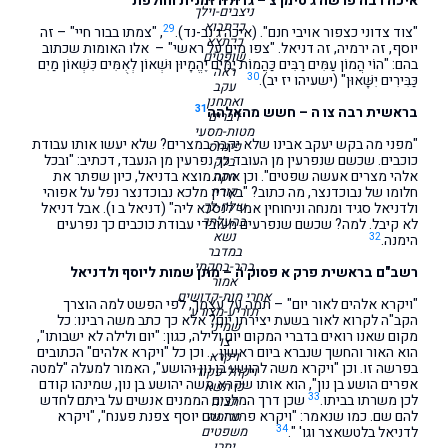
איכה רבה פרשה ג סימן צ – גדולה זמנית וחולפת
ניצבים-וילך
כי־תבוא
29
"צוד צדוני כצפור אויבי חנם". (איכה ג נב-נד).
, "צמתו בבור חיי" – זה
כי־תצא
יוסף, זה ירמיה, זה דניאל. "צפו מים על ראשי" – אלו האומות שכתוב
שופטים
בהם: "הוֹי הֲמוֹן עַמִּים רַבִּים כַּהֲמוֹת יַמִּים יֶהֱמָיוּן וּשְׁאוֹן לְאֻמִּים כִּשְׁאוֹן מַיִם
ראה
30
כַּבִּירִים יִשָּׁאוּן" (ישעיהו יז יב).
עקב
ואתחנן
31
בראשית רבה צו ה – חשש מהאלהה
דברים
מטות-מסעי
"מפני מה בקש יעקב אבינו שלא יקבר במצרים? שלא יעשו אותו עבודת
פינחס
כוכבים. שכשם שנפרעין מן העובד כך נפרעין מן הנעבד, דכתיב: "ובכל
בלק
אלהי מצרים אעשה שפטים". וכן אתה מוצא בדניאל, כיון שפתר את
חקת
קורח
חלומו של נבוכדנצר, מה כתוב? "באדין מלכא נבוכדנצר נפל על אפוהי
שלח-לך
ולדניאל סגיד ומנחה וניחוחין אמר לנסכא ליה" (דניאל ב ו). אבל דניאל
בהעלתך
לא קיבל. למה? שכשם שנפרעים מעובדי עבודת כוכבים כך נפרעים
נשא
32
הימנה.
במדבר
בהר-בחקתי
רשב"ם בראשית פרק א פסוק ה – מתן שמות ליוסף ולדניאל
אמור
אחרי מות-קדושים
"ויקרא אלהים לאור יום" – תמה על עצמך, לפי הפשט למה הוצרך
תזריע-מצורע
הקב"ה לקרוא לאור בשעת יצירתו יום? אלא כך כתב משה רבינו: כל
שמיני
מקום שאנו רואים בדברי המקום יום ולילה, כגון: "יום ולילה לא ישבותו",
צו
הוא האור והחשך שנברא ביום ראשון … וכן כל "ויקרא אלהים" הכתובים
ויקרא
בפרשה זו. וכן "ויקרא משה להושע בן נון יהושע", האמור למעלה "למטה
ויקהל-פקודי
אפרים הושע בן נון", הוא אותו שקרא משה יהושע בן נון, שמינהו קודם
כי תשא
33
לכן משרתו בביתו.
שכן דרך המלכים הממנים אנשים על ביתם לחדש
תצוה
להם שם. כמו שנאמר: "ויקרא פרעה שם יוסף צפנת פענח", "ויקרא
תרומה
34
לדניאל בלטשאצר וגו' ".
משפטים
יתרו