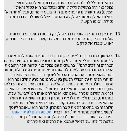
בשלח
דניאל מתפלל לקב"ה. חלום פרעה היה בבוקר ואילו החלום של
בא
נבוכדנצר היה בתחילת הלילה. חלום נבוכדנצר הוא כפול (האילן
וארא
והצלם) בעוד שחלום פרעה אמנם חוזר בשני דימויים, אבל "אחד הוא".
שמות
ובחלום האילן כאמור לעיל, לא מהסס דניאל לבשר לנבוכדנצר את
ויחי
נפילתו וסופו הקשה.
ויגש
מקץ
וישב
עד כאן בדומה לבראשית רבה לעיל, רק בדגש רב על שני הטירופים
וישלח
של נבוכדנצר, מה שמסביר את הדיאלוג הקשה בין נבוכדנצר וחכמיו,
ויצא
ראו שוב בדניאל פרק ב.
תולדות
חיי-שרה
וירא
ובהמשך המדרש שם: "אמר להן נבוכדנצר: מה אני אומר לכם: אמרו
לך־לך
לי! ואתם אומרים לי: אמור לנו! כך אתם סבורים שאתם מסיחים עמי עד
נח
הצהרים והולכים להם?". בהשוואה עם נבוכדנצר, פרעה זוכר היטב את
בראשית
החלום והתורה טורחת לספר לנו אותו פעמיים: פעם בעת החלום, ופעם
זאת-הברכה
בעת שהוא מספר את החלום הכפול ליוסף. וכבר עמדו פרשנים
האזינו
ופותרי חלומות על הבדלי הלשון בין שניהם: מה פרעה חלם ומה הוא
וילך
מספר שחלם (כסיפור הכפול של אליעזר בפרשת חיי שרה וההבדלים
ניצבים
שם). נבוכדנצר נראה כמתעלל בעבדיו. עפ"י המדרש אפשר שהוא כן
כי־תבוא
זכר את החלום ומפחד שאם הוא יאמר להם אותו הם "ילבישו" עליו,
כי־תצא
בפתרונם, כזבים ולא יתנו לו את הפתרון הנכון. ההשוואה הזו מעלה
שפטים
את האפשרות שיוסף פשוט הקשיב היטב לתיאור של פרעה את
ראה
חלומו ומצא בתיאור זה את קצה הפתרון. פרעה הוא שאומר ליוסף:
עקב
"תשמע חלום לפתור אותו". ראו דברינו
תשמע חלום לפתור אותו
ואתחנן
דברים
בפרשה זו ושם דברי ר' יוחנן: "הכל הולך אחר הפתרון". כך או כך, שוב
מסעי
בולטת גדולתו של דניאל שמצא את החלום ואת פתרונו.