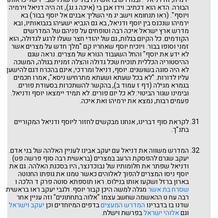
הבורה. הדא הוא דכתיב: וידו אבן בי (איכה ג נג), זה היה דניאל וירמיה
ויוסף". (ראו תנחומא וישב יג מי השליך אבנים אל יוסף בבור) בא
ירמיהו שנכנס בין יוסף ודניאל, בא גם הנביא ישעיהו בנבואותיו, ובא
מדרש ארץ ישראל איכה רבה וטופחים על פניהם של המדרשים
הקודמים. כל הקיום בגלות, גם של יהודי חצר שעלו לרגע לגדולה, הוא
זמני וסופו בבור. ויוכיח יוסף שאחריו קם "מלך חדש על מצרים אשר
לא ידע את יוסף" והחל השעבוד הנורא של מצרים. נראה שגם
ההיסטוריה הכללית תוכיח שכל גדולה והצלה זמנית בגולה, המשכה
לא היה סוגה בשושנים. יוסף, דניאל ומרדכי, אינם בהכרח דגם להישען
עליו לדורות. "לא בכל שעתא ושעתא מתרחיש ניסא", אמרו חכמים
בגמרא מגילה (דף ז עמוד ב), בהקשר להשתכרות בסעודת פורים.
ובימינו שגור הביטוי: לא כל יום פורים. לא תמיד יימצאו יוסף ודניאל.
פעמים רבות, נמצא את ירמיהו ואת איכה.
לקראת סוף דברינו, אנחנו מבקשים לחזור ליוסף ודניאל המקוריים
בתנ"ך.
המדרש משווה את דניאל עם יעקב אבינו לעניין האלהה של בני אדם.
יעקב שגרם להפסקת הרעב במצרים (בראשית רבה סוף פרשה פט)
ודניאל שפתר את חלומותיו של נבוכדנצר, היו בסכנת האלהה. גם את
יוסף ניסו המצרים להפוך לאלוהים כאשר טמנו את גופתו החנוטה
בארון ברזל ושקעו אותו בנילוס. ראו תוספתא סוטה פרק ד הלכה ו
שסרח בת אשר
מגלה למשה היכן קבור יוסף. ולגבי יעקב ראו בראשית
רבה עח ט ההאשמה שחשב עצמו "אלוה בתחתונים" וזה עניין אחר
שדנו בו בדברינו
המדרש המעצים
בדפים המיוחדים וכן
יעקב וישראל
וגם
אלוהי ישראל
בפרשת וישלח.