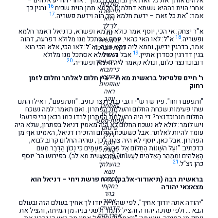
אלהים אותך את כל זאת אין נבון וחכם כמוך". אחרי הודיע אלהים –
תולדות
16
אחרי הוית בההיא שעתא דחלמית חלמא תמן הוית שכיח.
ובגין כך
חיי-שרה
17
אמר: "את כל זאת – ידעת חלמא היך הוה וידעת פשריה.
וירא
לך־לך
א"ר יצחק: אי הכי, יוסף אמר כולא חלמא ופשרא, כדניאל דאמר חלמא
נח
18
ופשריה.
א"ל: לאו האי כהאי. יוסף אסתכל מגו מלולא דפרעה, דהוה
בראשית
אמר, בדרגין ידיען, וחמא ליה דקא טעה, וא"ל: לאו הכי, אלא הכי הוא
וזאת-הברכה
19
בגין דדרגין כסדרן אתיין.
אבל דניאל לא אסתכל מגו מלולא
האזינו
20
נצבים-וילך
דנבוכדנצר כלום, וכולא קאמר ליה חלמא ופשריה.
כי־תבוא
כי־תצא
ר' חיים פלטיאל בראשית מא ח – בין חלום לאלתר וחלום לזמן
שופטים
רחוק
ראה
עקב
"ותפעם רוחו". פירש רש"י דגבי נבוכדנצר כתיב: "ותתפעם", דאילו התם
ואתחנן
שתי פעימות שכחת החלום והעלמת הפתרון. ואם תאמר: למה נשכח
דברים
החלום מנבוכדנצר? די היה בהעלמת הפתרון לבדו כמו בכאן גבי פרעה!
מטות-מסעי
ויש לומר: לולא לא נשכח החלום לא היה מאמין דניאל בפתרון, שלא היה
פינחס
עומד להיות לאלתר. אבל כששכח החלום והזכירו דניאל, האמינו אף מן
בלק
הפתרון. אבל כאן, יוסף לא היה צריך לכך, שהיה החלום קרוב לבוא,
חקת
כדכתיב: "וְעַל הִשָּׁנוֹת הַחֲלוֹם אֶל פַּרְעֹה פַּעֲמָיִם כִּי נָכוֹן הַדָּבָר מֵעִם
קורח
הָאֱלֹהִים וּמְמַהֵר הָאֱלֹהִים לַעֲשֹׂתוֹ" (בראשית מא לב). בפירוש הר' יוסף
שלח-לך
21
כהן זצ"ל.
בהעלתך
נשא
במדבר
בראשית רבה (תיאודור-אלבק) צז ח פרשת ויחי – דניאל הוא
בחקתי
מצאצאי יהודה
בהר
אמור
"יהודה אתה יודוך אחיך", לפי שהודית יודו לך אחיך בעולם הזה ובעולם
קדושים
הבא … ולפי שזכה יהודה והציל לתמר ולשני בניה מן המיתה, והציל את
אחרי מות