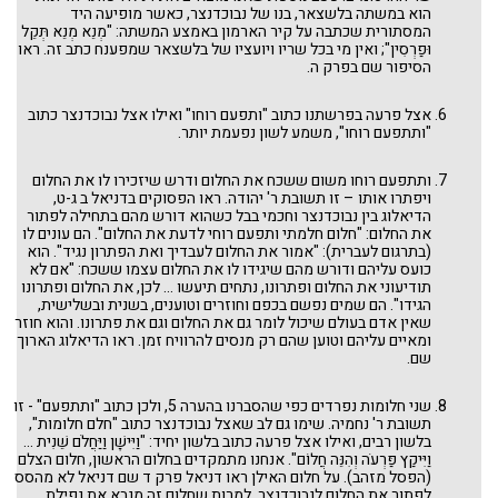
אמור
הוא במשתה בלשצאר, בנו של נבוכדנצר, כאשר מופיעה היד
אחרי מות-קדושים
המסתורית שכתבה על קיר הארמון באמצע המשתה: "מְנֵא מְנֵא תְּקֵל
תזריע-מצורע
וּפַרְסִין"; ואין מי בכל שריו ויועציו של בלשצאר שמפענח כתב זה. ראו
שמיני
הסיפור שם בפרק ה.
צו
ויקרא
ויקהל-פקודי
אצל פרעה בפרשתנו כתוב "ותפעם רוחו" ואילו אצל נבוכדנצר כתוב
כי תשא
"ותתפעם רוחו", משמע לשון נפעמת יותר.
תצוה
תרומה
משפטים
ותתפעם רוחו משום ששכח את החלום ודרש שיזכירו לו את החלום
יתרו
ויפתרו אותו – זו תשובת ר' יהודה. ראו הפסוקים בדניאל ב ג-ט,
בשלח
הדיאלוג בין נבוכדנצר וחכמי בבל כשהוא דורש מהם בתחילה לפתור
בא
את החלום: "חלום חלמתי ותפעם רוחי לדעת את החלום". הם עונים לו
וארא
(בתרגום לעברית): "אמור את החלום לעבדיך ואת הפתרון נגיד". הוא
שמות
כועס עליהם ודורש מהם שיגידו לו את החלום עצמו ששכח: "אם לא
ויחי
תודיעוני את החלום ופתרונו, נתחים תיעשו ... לכן, את החלום ופתרונו
ויגש
הגידו". הם שמים נפשם בכפם וחוזרים וטוענים, בשנית ובשלישית,
מקץ
וישב
שאין אדם בעולם שיכול לומר גם את החלום וגם את פתרונו. והוא חוזר
וישלח
ומאיים עליהם וטוען שהם רק מנסים להרוויח זמן. ראו הדיאלוג הארוך
ויצא
שם.
תולדות
חיי-שרה
וירא
שני חלומות נפרדים כפי שהסברנו בהערה 5, ולכן כתוב "ותתפעם" - זו
לך־לך
תשובת ר' נחמיה. שימו גם לב שאצל נבוכדנצר כתוב "חלם חלומות",
נח
בלשון רבים, ואילו אצל פרעה כתוב בלשון יחיד: "וַיִּישָׁן וַיַּחֲלֹם שֵׁנִית ...
בראשית
וַיִּיקַץ פַּרְעֹה וְהִנֵּה חֲלוֹם". אנחנו מתמקדים בחלום הראשון, חלום הצלם
וזאת-הברכה
(הפסל מזהב). על חלום האילן ראו דניאל פרק ד שם דניאל לא מהסס
האזינו
לפתור את החלום לנבוכדנצר, למרות שחלום זה מנבא את נפילת