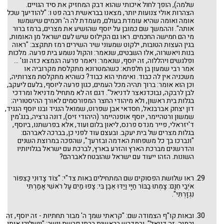
שלמה), הופך לחול איכותי שהוא דבק המחזיק את סיד הגויים.
הצהרות אולי צנועות יותר, מצאנו בבראשית רבה פט ו: "להודיעך שכל
אומה ואומה שהיא עומדת בעולם, מעמדת לה ה' חכמים שישמשו
אותה". וההמשך שם כמובן על יוסף שהושיע את מצרים, ברמז ברור
מי הם חמישה החכמים. ראו גם הקילוס שיש לעם ישראל מן האומות,
בגין העצות הטובות, ילקוט שמעוני שיר השירים רמז תתקצב: "ראוה
בנות ויאשרוה, אלו השבטים, שנאמר: והקול נשמע בית פרעה. מלכות
ופלגשים ויהללוה, זה יוסף, שנאמר: ויאמר פרעה הנמצא כזה וגו' ...
אמר רבי שמעון בן חלפתא: כשהמטרונא מתקלסת מקרוביה או
משכניה אין לה כבוד. ואימתי הוא כבוד? כשהיא מתקלסת מצרותיה,
וכן הוא אומר: ברוך תהיה מכל העמים, כגון פרעה ליוסף, בלעם ליעקב,
לבן לרבקה, נבוכדנאצר לדניאל". דגם זה לא מתחיל מדניאל ומרדכי
בגלות בית ראשון, ולא מיהודי החצר המפורסמים לאורך ההיסטוריה:
דון יצחק אברבנאל, חסדאי אבן שפרוט, שמואל הנגיד ובנו יוסף הנגיד,
שמשון ורטהיימר, יוסף אופנהיימר (היהודי זיס), דונה גרציה, בנג'מין
ד'יזראלי, פייר מנדס פרנס, ליאון בלום ועוד, אלא בפרשתנו, ביוסף,
בגלות מצרים של בית יעקב. ובעצם עוד לפני כן, בברכה לאברהם:
"ונברכו בך כל משפחות האדמה ובזרעך", שהפכה במרוצת השנים
והדרשנים מברכת הארץ והזרע בארץ, לברכת עם ישראל בגלויותיו
השונות. הזהו ייעוד עם ישראל שהובטח לאברהם?
ראו שלושת הפסוקים שם המתחילים באות צד"י: "צוֹד צָדוּנִי כַּצִּפּוֹר
אֹיְבַי חִנָּם: צָמְתוּ בַבּוֹר חַיָּי וַיַּדּוּ אֶבֶן בִּי: צָפוּ מַיִם עַל רֹאשִׁי אָמַרְתִּי
נִגְזָרְתִּי".
ובאות קו"ף הצמודה שם: "קראתי שמך ה' מבור תחתיות - זה יוסף, זה
ירמיה, זה דניאל". ובמדרש בראשית רבתי פרשת וישב: "וישליכו אותו