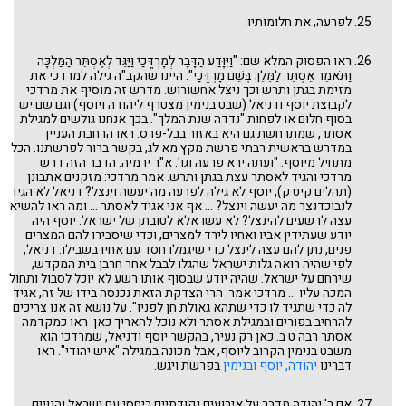
לפרעה, את חלומותיו.
ראו הפסוק המלא שם: "וַיִּוָּדַע הַדָּבָר לְמָרְדֳּכַי וַיַּגֵּד לְאֶסְתֵּר הַמַּלְכָּה
וַתֹּאמֶר אֶסְתֵּר לַמֶּלֶךְ בְּשֵׁם מָרְדֳּכָי". היינו שהקב"ה גילה למרדכי את
מזימת בגתן ותרש וכך ניצל אחשורוש. מדרש זה מוסיף את מרדכי
לקבוצת יוסף ודניאל (שבט בנימין מצטרף ליהודה ויוסף) וגם שם יש
בסוף חלום או לפחות "נדדה שנת המלך". בכך אנחנו גולשים למגילת
אסתר, שמתרחשת גם היא באזור בבל-פרס. ראו הרחבת העניין
במדרש בראשית רבתי פרשת מקץ מא לג, בקשר ברור לפרשתנו. הכל
מתחיל מיוסף: "ועתה ירא פרעה וגו'. א"ר ירמיה: הדבר הזה דרש
מרדכי והגיד לאסתר עצת בגתן ותרש. אמר מרדכי: מזקנים אתבונן
(תהלים קיט ק), יוסף לא גילה לפרעה מה יעשה וינצל? דניאל לא הגיד
לנבוכדנצר מה יעשה וינצל? ... אף אני אגיד לאסתר ... ומה ראו להשיא
עצה לרשעים להינצל? לא עשו אלא לטובתן של ישראל. יוסף היה
יודע שעתידין אביו ואחיו לירד למצרים, וכדי שיסבירו להם המצרים
פנים, נתן להם עצה לינצל כדי שיגמלו חסד עם אחיו בשבילו. דניאל,
לפי שהיה רואה גלות ישראל שהגלו לבבל אחר חרבן בית המקדש,
שירחם על ישראל. שהיה יודע שבסוף אותו רשע לא יוכל לסבול ותחול
המכה עליו ... מרדכי אמר: הרי הצדקת הזאת נכנסה בידו של זה, אגיד
לה כדי שתגיד לו כדי שתהא גאולת חן לפניו". על נושא זה אנו צריכים
להרחיב בפורים ובמגילת אסתר ולא נוכל להאריך כאן. ראו כמקדמה
אסתר רבה ט ב. כאן רק נעיר, בהקשר יוסף ודניאל, שמרדכי הוא
משבט בנימין הקרוב ליוסף, אבל מכונה במגילה "איש יהודי". ראו
דברינו
יהודה, יוסף ובנימין
בפרשת ויגש.
אם ר' יהודה מדבר על אירועים נקודתיים ביחסי עם ישראל והגויים