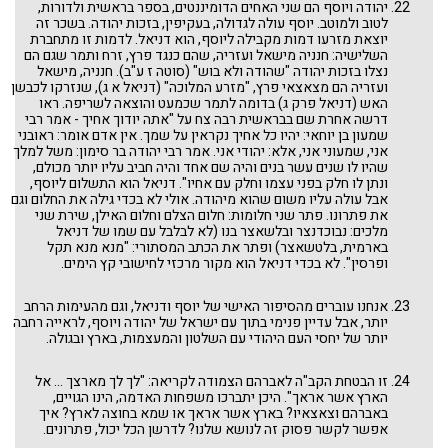
יהודה ויוסף הם שני האחים הדומיננטים, בספר בראשית ולדורות,
לטוב ולמוטב. יוסף עולה לגדולה, בעקיפין, בזכות יהודה. בשכר זה
יוצאת מזרעו דמות מקבילה ליוסף, הוא דניאל. לדמות זו מתחברת
השלישיה: חנניה מישאל ועזריה, שהם כנגד פרץ, זרח ותמר שגם הם
נצלו בזכות יהודה "שהודה ולא בוש" (סוטה ז ע"ב). חנניה, מישאל
ועזריה הם מצאצאי פרץ, "מזרע המלוכה" (דניאל א ג), שנזרקו לכבשן
האש (דניאל פרק ג) בדומה לתמר שכמעט והוצאה לשריפה. ראו
דרשה אחרת שם בבראשית רבה צח על "אתה יודוך אחיך - אמר רבי
שמעון בן יוחאי: יהיו כל אחיך נקראין על שמך. אין אדם אומר: ראובני
אני, שמעוני אני, אלא: יהודי אני. אמר רבי יהודה בר סימון: משל למלך
שהיו לו שנים עשר בנים והיה שם אחד והיה חביב עליו יותר מכולם,
ונתן לו חלק בפני עצמו וחלק עם אחיו". דניאל הוא התשלום ליוסף,
אבל עולה עליו משום שהוא מיהודה. אולי לא בכדי גילה את החלום וגם
את פתרונו. פתר שני חלומות: חלום הצלם וחלום האילן, שירת שני
מלכים: נבוכדנצר ובלשאצר בנו (לא לבלבל עם שמו של דניאל
בארמית, בלטשאצר) ופתר את הכתב המסתורי: "מנא מנא תקל
ופרסין". לא בכדי דניאל הוא מקור מרכזי לחישובי קץ הימים.
אנחנו עוברים מהסיפור האישי של יוסף ודניאל, וגם מהעימות הרחב
יותר, אבל עדיין פנימי בתוך עם ישראל של יהודה ויוסף, לראייה רחבה
יותר של יחסי העם היהודי עם השלטון והמעצמות, בארץ ובגולה.
זו הבטחת הקב"ה לאברהם הצמודה לקריאה: "לך לך מארצך ... אל
הארץ אשר אראך". היכן יתברכו משפחות האדמה, הינו הגויים,
באברהם וצאצאיו? בארץ אשר אראך או שמא בחוצה לארץ? איך
אפשר לקשר פסוק זה לנושא שלנו? לדרשן הכל יכול, פתרונים.