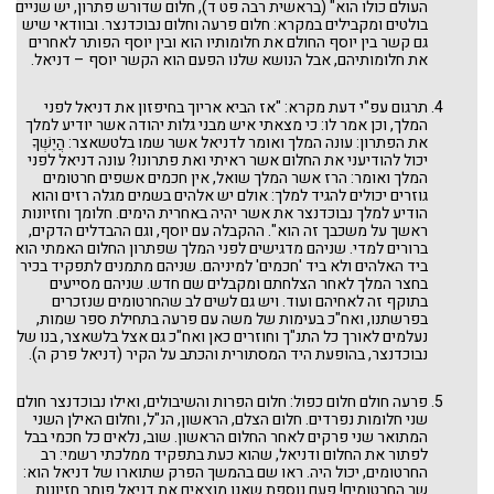
מקץ
העולם כולו הוא" (בראשית רבה פט ד), חלום שדורש פתרון, יש שניים
וישב
בולטים ומקבילים במקרא: חלום פרעה וחלום נבוכדנצר. ובוודאי שיש
וישלח
גם קשר בין יוסף החולם את חלומותיו הוא ובין יוסף הפותר לאחרים
ויצא
את חלומותיהם, אבל הנושא שלנו הפעם הוא הקשר יוסף – דניאל.
תולדות
חיי-שרה
וירא
תרגום עפ"י דעת מקרא: "אז הביא אריוך בחיפזון את דניאל לפני
לך־לך
המלך, וכן אמר לו: כי מצאתי איש מבני גלות יהודה אשר יודיע למלך
נח
את הפתרון: עונה המלך ואומר לדניאל אשר שמו בלטשאצר: הֲיֶשְׁךָ
בראשית
יכול להודיעני את החלום אשר ראיתי ואת פתרונו? עונה דניאל לפני
האזינו
המלך ואומר: הרז אשר המלך שואל, אין חכמים אשפים חרטומים
וילך
גוזרים יכולים להגיד למלך: אולם יש אלהים בשמים מגלה רזים והוא
ניצבים
הודיע למלך נבוכדנצר את אשר יהיה באחרית הימים. חלומך וחזיונות
כי־תבוא
ראשך על משכבך זה הוא". ההקבלה עם יוסף, וגם ההבדלים הדקים,
כי־תצא
ברורים למדי. שניהם מדגישים לפני המלך שפתרון החלום האמתי הוא
שופטים
ביד האלהים ולא ביד 'חכמים' למיניהם. שניהם מתמנים לתפקיד בכיר
ראה
בחצר המלך לאחר הצלחתם ומקבלים שם חדש. שניהם מסייעים
עקב
ואתחנן
בתוקף זה לאחיהם ועוד. ויש גם לשים לב שהחרטומים שנזכרים
דברים
בפרשתנו, ואח"כ בעימות של משה עם פרעה בתחילת ספר שמות,
מטות-מסעי
נעלמים לאורך כל התנ"ך וחוזרים כאן ואח"כ גם אצל בלשאצר, בנו של
פינחס
נבוכדנצר, בהופעת היד המסתורית והכתב על הקיר (דניאל פרק ה).
בלק
חקת
קורח
פרעה חולם חלום כפול: חלום הפרות והשיבולים, ואילו נבוכדנצר חולם
שלח-לך
שני חלומות נפרדים. חלום הצלם, הראשון, הנ"ל, וחלום האילן השני
בהעלתך
המתואר שני פרקים לאחר החלום הראשון. שוב, נלאים כל חכמי בבל
נשא
לפתור את החלום ודניאל, שהוא כעת בתפקיד ממלכתי רשמי: רב
במדבר
החרטומים, יכול היה. ראו שם בהמשך הפרק שתוארו של דניאל הוא:
בהר-בחקתי
שר החרטומים! פעם נוספת שאנו מוצאים את דניאל פותר חזיונות