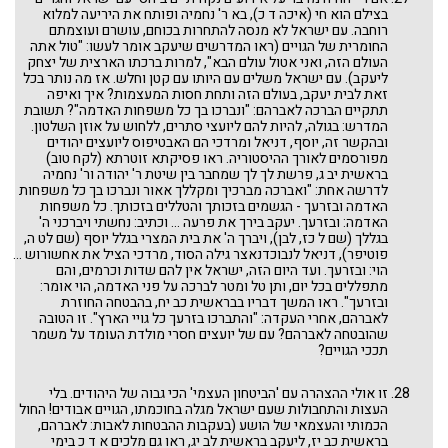
בצילם הוא חי (איכה ד כ), בא ר' נחמיה ופותח את היריעה למלוא
רוחבה. עם ישראל לא מנסה להתחרות בכוחם, עושרם ועוצמתם
החומרית של הגויים (ראו המדרשים שיעקב אומר לעשו: "טול אתה
העולם הזה, ואני אטול עולם הבא", למרות ברכתו הארצית של יצחק
ליעקב). עם ישראל משלים עם היותו עם קטן וחלש. אז מה נותר בכל
זאת לבית יעקב, בעולם הזה ותחת חסות המעצמות? איך ואיפה
תתקיים הברכה לאברהם: "ונברכו בך כל משפחות האדמה"? תשובת
המדרש: בגולה, להיות להם ליועצי סתרים, ללחוש על אוזן השלטון.
ובהקשר זה, יוסף, דניאל ומרדכי הם האבטיפוס ליועצים יהודים
מפורסמים לאורך ההיסטוריה. ראו פסיקתא זוטרתא (לקח טוב)
בראשית יב ג, פרשת לך לך שמחבר בין שיטת ר' יהודה ור' נחמיה
לדרשה אחת: "ואברכה מברכיך ומקללך אאור ונברכו בך כל משפחות
האדמה ובזרעך - הגשמים בזכותך והטללים בזכותך. כל משפחות
האדמה: ובזרעך. יעקב בירך את פרעה ... וכתיב: נחשתי ויברכני ה'
בגללך (שם ל כז, לבן), ויברך ה' את בית המצרי בגלל יוסף (שם לט ה,
פוטיפר), דניאל לנבוכדנאצר גילה הסוד, מרדכי הציל את אחשורוש ...
הוי: ובזרעך. ועד היום הזה, ישראל אין להם שדות וכרמים, והם
מתפללים בכל יום, ותן טל ומטר לברכה על פני האדמה, הוי אומר:
ובזרעך". ראו המשך דבריו בבראשית כב יח, בהבטחה החוזרת
לאברהם, אחרי העקדה: "והתברכו בזרעך כל גויי הארץ". זו הטובה
שהובטחה לאברהם? עם של יועצים חסרי מולדת העומד על משמר
תככי הגויים?
זו אולי ההצהרה עם 'הביטחון העצמי' הכי גבוה של היהודים. בלי
העצות והתחבולות שעם ישראל מגלה בחוכמתו, הגויים אבודים! החול
הכמותי והעצמאי של הושע (בעקבות ההבטחות לאבות: לאברהם,
בראשית כב יז, ליעקב בראשית לב יג, ראו גם מלכים א ד כ בימי