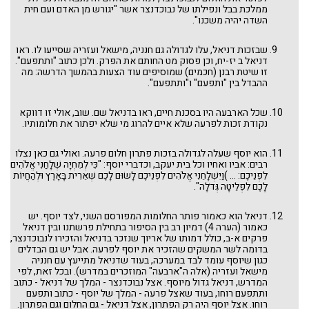
ניצבים-וילך
ממלכת בבל ונפילתו של נבוכדנצר אשר "יגורש מן האדם ועם חית
כי־תבוא
השדה יהיה משכנו".
כי־תצא
שופטים
ראה
שבזכות דניאל, עלו לגדולה גם חנניה, מישאל ועזריה שסייעו לו. ראו
עקב
דניאל ב יז-יח, וכן פסוק מט החותם את הפרק. ולכן כתוב "ותתפעם".
ואתחנן
זו שיטת רבנן (חכמים) שמוסיפים עוד הצעות בהמשך הדרשה: מה
דברים
ההבדל בין "ותפעם" ו"ותתפעם".
מטות-מסעי
פינחס
בלק
שכל הארבעה היו בסכנת חיים, ראו בדניאל שם. שוב, אולי זו דווקא
חקת
נקודת זכות לפרעה שלא איים להרוג מי שלא יפתור את חלומותיו.
קורח
שלח-לך
בהעלתך
הוא יוסף שעלה לגדולה בזכות פתרון חלום פרעה. ואולי גם כאן נצלו
נשא
רבים: אביו ואחיו וכל בית יעקב, וכדברי יוסף: "כִּי לְמִחְיָה שְׁלָחַנִי אֱלֹהִים
במדבר
לִפְנֵיכֶם: ... )וַיִּשְׁלָחֵנִי אֱלֹהִים לִפְנֵיכֶם לָשׂוּם לָכֶם שְׁאֵרִית בָּאָרֶץ וּלְהַחֲיוֹת
בהר-בחקתי
לָכֶם לִפְלֵיטָה גְּדֹלָה".
אמור
אחרי מות-קדושים
תזריע-מצורע
דניאל הוא כאמור פותר החלומות המפורסם השני, לצד יוסף. יש
שמיני
כאמור (הערה 4) דמיון רב בין הסיפור בתחילת פרשתנו ובין דניאל
צו
פרקים א-ב, כולל דמותו של אריוך שנזכר בדניאל והזכירו לנבוכדנצר,
ויקרא
בדומה לשר המשקים שהזכיר את יוסף לפרעה. אבל יש גם הבדלים
ויקהל-פקודי
כגון שיוסף עומד לבד במערכה, בעוד שדניאל מתייעץ עם חנניה
כי תשא
מישאל ועזריה (אלה ה"ארבעה" המוזכרים במדרש). ובכל זאת, לפי
תצוה
המדרש, דניאל גדול מיוסף. אצל נבוכדנצר - המלך של דניאל - כתוב
תרומה
ותתפעם רוחו, בעוד שאצל פרעה - המלך של יוסף - כתוב ותפעם
משפטים
רוחו. אצל יוסף היה רק הפתרון, אצל דניאל - גם החלום וגם הפתרון.
יתרו