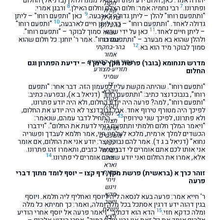
יהודה אמר: כאן, חלום ידע ופתרונו שאל ממנו ולהלן (בדניאל) החלום
חקת
8
7
ופתרונו.
רבי נחמיה אמר: חלום הצלם וחלום האילן.
ורבנן אמרי:
קורח
9
"ותתפעם רוחו" להלן – ליתן גדולה לארבעה.
כאן "ותפעם רוחו" – ליתן
שלח-לך
10
גדולה לאחד. "ותתפעם רוחו" – כדי ליתן חיים לארבעה,
"ותפעם רוחו"
בהעלתך
11
– ליתן חיים לאחד.
כאן על ידי שהוא סמוך לבוקר – "ותפעם רוחו".
נשא
ולהלן שהוא בא מבערב – "ותתפעם רוחו". אמר ר' יוחנן: כל חלום שהוא
במדבר
12
סמוך לבוקר מיד הוא בא.
בהר-בחקתי
אמור
אחרי מות-קדושים
מדרש תנחומא (בובר) פרשת מקץ סימן ד – ידיעת הפתרון וגם
תזריע-מצורע
החלום
שמיני
צו
"ותפעם רוחו". שהיתה מקשת עליו כפעמון הזה. דבר אחר: "ותפעם
ויקרא
רוחו", בנבוכדנצר כתיב: "ותתפעם רוחו" (דניאל ב א), ובפרעה כתיב:
פקודי
"ותפעם רוחו", למה? פרעה היה יודע החלום, ולא היה יודע פתרונו,
ויקהל
לפיכך היה מטורף טירוף אחד. אבל נבוכדנצר לא היה יודע את החלום,
כי תשא
13
ולא פתרונו, לפיכך שני טירופין
… התחיל לדבר עמהם, שנאמר:
תצוה
"ויאמר המלך חלום חלמתי ותתפעם רוחי לדעת את החלום". "וידברו
תרומה
הכשדים למלך ארמית, מלכא לעלמין חיי, אמר חלמא לעבדך ופשריה
משפטים
נחוא" (דניאל ב ג ד). אמר להם נבוכדנצר: יודע אני את החלום, אם אומר
יתרו
אני אותו לכם אתם אומרים לי דברים של כזבים, ותאמרו זהו פתרונו.
בשלח
14
אלא, אמרו את החלום ואני יודע שאתם אומרים לי פתרונו.
בא
וארא
שמות
זוהר כרך א (בראשית) פרשת מקץ, דף קצו – יוסף לומד מתוך דברי
ויחי
פרעה
ויגש
מקץ
ר' חייא אמר: פרעה בעא לנסאה ליה ליוסף ואחליף ליה חלמא. ויוסף
וישב
בגין דהוה ידע דרגין אסתכל בכל מלה ומלה, ואמר: כך חמיתא כל מלה
וישלח
15
ומלה כדקא חזי.
הדא הוא דכתיב: "ויאמר פרעה אל יוסף אחרי הודיע
ויצא