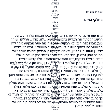
בשלח
בא
וארא
שבת שלום
שמות
ויחי
מחלקי המים
ויגש
מקץ
וישב
וישלח
מים אחרונים:
ראו קריאת התיגר של הנביא חבקוק על המוטיב של
ויצא
הרשע המכתיר את הצדיק בהקשר לנושא שלנו. מדרש תהלים (שוחר
תולדות
טוב; בובר) מזמור צ: "בא חבקוק, אמר ליה: מה אתה מבקש? אמר ליה:
חיי-שרה
מה שאמרתי לפניך בשגגה. כשראה חנניה מישאל ועזריה מושלכים
וירא
לכבשן האש והן נמלטין, וראה את חנניה בן תרדיון וחביריו נשרפין על
לך־לך
נח
התורה ואינן נמלטין, מיד קרא תגר, אמר לפניו: רבון העולמים, אלו
בראשית
צדיקים ואלו צדיקים, אלו טהורין ואלו טהורין, אלו קדושים ואלו
האזינו
קדושים, אלו ניצולין ואלו לא ניצולין? "עַל כֵּן תָּפוּג תּוֹרָה וְלֹא יֵצֵא לָנֶצַח
וילך
מִשְׁפָּט כִּי רָשָׁע מַכְתִּיר אֶת הַצַּדִּיק עַל כֵּן יֵצֵא מִשְׁפָּט מְעֻקָּל" (חבקוק א
ניצבים
ד), אלא: נבוכדנצר ערל וטמא, דניאל קדוש וטהור, והוא מלביש
כי־תבוא
לצדקיהו שהוא רשע … ומלביש לדניאל ארגוונא. פרעה ערל וטמא ויוסף
כי־תצא
טהור וקדוש, וממליך את יוסף ומלביש אותו בגדי שש, ומשים רביד
שופטים
הזהב על צוארו. אחשורוש ערל וטמא, ומרדכי קדוש וטהור, והוא ממליך
ראה
את מרדכי ומלביש אותו ומכתירו, שנאמר: ומרדכי יצא מלפני המלך
עקב
בלבוש מלכות (אסתר ח טו) – כי רשע מכתיר את הצדיק על כן יצא
ואתחנן
משפט מעוקל. אותה שעה נגלה עליו ואמר לו: אחרי אתה קורא תגר? לא
דברים
כך כתוב: "אל אמונה ואין עול צדיק וישר הוא" (דברים לב ד). באותה
מסעי
שעה התחיל ואמר בשגגה אמרתי, שנאמר: תפילה לחבקוק הנביא על
מטות
שגיונות (חבקוק ג א)".
פינחס