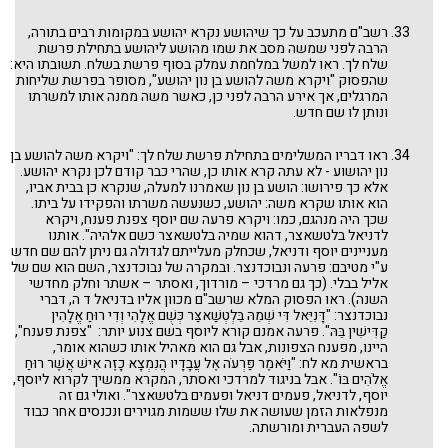
רשב"ם מתעכב על כך שיהושע נקרא יהושע במקומות רבים בתורה,
הרבה לפני שמשה מסב את שמו מהושע ליהושע בתחילת פרשת
שלח לך. ראו למשל במלחמת עמלק בסוף פרשת בשלח. תשובתו היא:
שהפסוק "ויקרא משה להושע בן נון יהושע", מסופר בפרשת שליחות
המרגלים, אך אירע הרבה לפני כן, כאשר משה ממנה אותו למשרתו
ונותן לו שם חדש.
ראו דבריו המשלימים בתחילת פרשת שלח לך: "ויקרא משה להושע בן
נון יהושוע - לא עתה קרא אותו כן, שהרי כבר קודם לכן נקרא יהושע.
אלא כך פירושו: הושע בן נון שאמרנו למעלה, שנקרא כן בבית אביו,
הוא אותו שקרא משה: יהושע, כשנעשה משרתו והפקידו על ביתו.
שכך היה מנהגם, כמו: ויקרא פרעה שם יוסף צפנת פענח, ויקרא
לדניאל בלטשאצר, דהוא שמיה בלטשאצר כשם אלהיה". אותנו
מעניינים יוסף ודניאל, שכחלק מעלייתם לגדולה גם ניתן להם שם חדש
ע"י מטיבם: פרעה ונבוכדנצר. ובמקרה של נבוכדנצר, השם הוא שם של
אליל בבלי. (כך גם מרדכי – מורדוך, ואסתר – אשתר וחלק מחדשי
השנה). ראו הפסוק המלא שרשב"ם מכוון אליו בדניאל ד ה, דברי
נבוכדנצר: "דָּנִיֵּאל דִּי שְׁמֵהּ בֵּלְטְשַׁאצַּר כְּשֻׁם אֱלָהִי וְדִי רוּחַ אֱלָהִין
קַדִּישִׁין בֵּהּ". פרעה אמנם קורא ליוסף בשם צנוע יותר: "צפנת פענח",
היינו, מפענח הצפונות, אבל גם הוא מאהיל אותו כשהוא אומר,
בראשית מא לח: "וַיֹּאמֶר פַּרְעֹה אֶל עֲבָדָיו הֲנִמְצָא כָזֶה אִישׁ אֲשֶׁר רוּחַ
אֱלֹהִים בּוֹ". אבל בניגוד למרדכי ואסתר, המקרא ממשיך לקרוא ליוסף,
יוסף, לדניאל, פעמים דניאל ופעמים בלטשאצר". ואולי גם זה
מנפלאות הזמן שעושה את שלו ששמות מגוירים ונכנסים אחר כבוד
לשפה העברית ומורשתה.