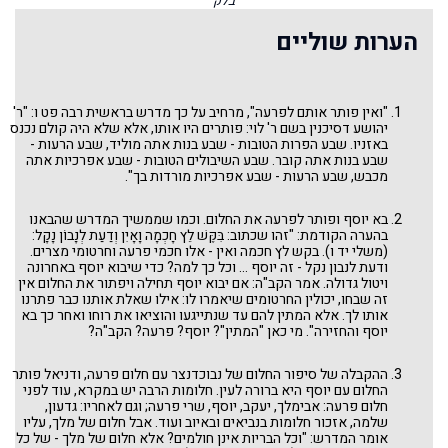
בלק
חקת
קורח
הערות שוליים
שלח-לך
בהעלתך
נשא
במדבר
בחוקותי
"ואין פותר אותם לפרעה", מרחיב על כך מדרש בראשית רבה פט ו: "ר'
בהר
יהושע דסיכנין בשם ר' לוי: פותרים היו אותו, אלא שלא היה קולם נכנס
אמור
באזניו. שבע הפרות הטובות - שבע בנות אתה מוליד, שבע הרעות -
קדושים
שבע בנות אתה קובר. שבע השיבולים הטובות - שבע אפרכיות אתה
אחרי מות
מכבש, שבע הרעות - שבע אפרכיות מורדות בך".
מצורע
תזריע
שמיני
בא יוסף ופותר לפרעה את החלום. וכמו שממשיך המדרש שהבאנו
צו
בהערה הקודמת: "זהו שכתוב: בִּקֶּשׁ לֵץ חָכְמָה וָאָיִן וְדַעַת לְנָבוֹן נָקָל:
ויקרא
(משלי יד ו). בקש לץ חכמה ואין - אלו חכמי פרעה וחרטומי מצרים.
פקודי
ודעת לנבון נקל - זה יוסף ... וכל כך למה? כדי שיבוא יוסף באחרונה
ויקהל
ויטול גדולה. אמר הקב"ה: אם יבוא יוסף תחילה ויפתור את החלום אין
כי תשא
זה שבחו, יכולין החרטומים שיאמרו לו: אילו שאלת אותנו כבר פתרנו
תצוה
אותו לך. אלא המתין להם עד שנתייגעו והוציאו את רוחו ואחר כך בא
תרומה
משפטים
יוסף והחזירה". מי כאן "המתין"? יוסף? פרעה? הקב"ה?
יתרו
בשלח
ההקבלה של סיפור החלום של נבוכדנצר עם חלום פרעה, ודניאל פותר
בא
החלום עם יוסף היא ברורה לעין. חלומות הרבה יש במקרא, עוד לפני
וארא
שמות
חלום פרעה: אבימלך, יעקב, יוסף, שרי פרעה; וגם לאחריו: גדעון,
ויחי
שלמה, אזכור חלומות בנביאים ובאיוב ועוד. אבל חלום של מלך, עליו
ויגש
אומר המדרש: "וכל הבריות אינן חולמים? אלא חלום של מלך - של כל