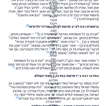
יוסף מן המיתה, שנאמר: "ויאמר יהודה אל אחיו מה בצע כי נהרוג את
מצורע
אחינו" (בראשית לז כו), והציל לפרץ וזרח וכבר נשתלמה צורתן במעי
תזריע
אמן תמר, שהיה לה שלושה חדשים מעוברת … לפיכך הציל הקב"ה
שמיני
מזרעו ארבעה: אחד מן הבור, ושלושה מן האש. דניאל כנגד יוסף, חנניה
צו
מישאל ועזריה כנגד פרץ וזרח ותמר, שנאמר: "הוציאוה ותישרף"
ויקרא
22
(בראשית לח כד).
פקודי
ויקהל
23
בראשית רבה לט יב פרשת לך לך – מרדכי ולדורות
כי תשא
תצוה
24
"ונברכו בך כל משפחות האדמה" {בראשית יב ג)
– הגשמים בזכותך,
תרומה
משפטים
הטללים בזכותך, זהו שכתוב: "ויודע הדבר למרדכי ויגד לאסתר המלכה"
יתרו
(אסתר ב כב) … ר' יהודה אומר: "מזקנים אתבונן כי פקודיך נצרתי"
בשלח
(תהלים קיט ק) – אמר: יעקב בירך את פרעה, שנאמר: "ויברך יעקב את
בא
25
פרעה" (בראשית מז ז), יוסף גילה לו,
דניאל גילה לנבוכדנצר, אף אני
וארא
26
כן: "ויגד לאסתר המלכה" (אסתר ב כב).
שמות
ויחי
ר' נחמיה אמר: אמר הקב"ה לאברהם אבינו: "ונברכו בך כל משפחות
ויגש
האדמה ובזרעך" – אם תאמר שיהיו עשירים, הרי עשירים הם יותר ממנו.
מקץ
27
אלא לשאלה, כשהם נכנסין לצרה, הם נשאלים לנו ואנו מגלין להם.
וישב
וישלח
במדבר רבה ב יז פרשת במדבר – יועצי העולם
ויצא
תולדות
"והיה מספר בני ישראל כחול הים אשר לא ימד ולא ייספר" (הושע ב א).
חיי-שרה
נמשלו ישראל בחול והאומות בסיד, שנאמר: "והיו עמים משרפות שיד"
וירא
(ישעיה לג יב). אם אין אתה נותן חול בסיד, אין לו עמידה. כך, אם אין
לך־לך
נח
ישראל, אין האומות יכולים לעמוד. כך אתה מוצא: אילולי יוסף, היו
28
בראשית
מצריים אובדים ברעב. וכן, אילולי דניאל, היו חכימי בבל אובדים.
וזאת-הברכה
האזינו