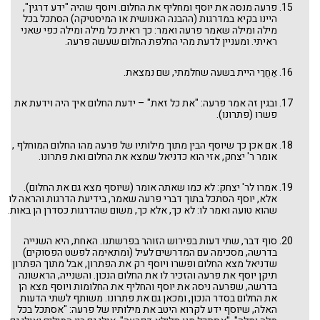
פרעה מנסה את יוסף ומחליף את החלום. ויוסף שהיה "ידע דרגין",
היינו בקיא במדרגות (ההבנה האנושית או המיסטיקה) הסתכל בכל
מילה ומילה שאמר פרעה ואמר: כך ראית כל מילה ומילה כפי שאני
ראיתי. ומעניין לדעת מהי החלפת החלום שעשה פרעה.
אַחֲרַי היית בשעה שחלמתי, שם נמצאת.
ובגין זה אמר פרעה: "את כל זאת" – ידעת החלום איך היה וידעת את
פשרו (פתרונו).
אם אכן כך שיוסף הבין מתוך מילותיו של פרעה מהו החלום המוחלף ,
אומר ר' יצחק, אזי הוא כדניאל שמצא את החלום ואת פתרונו.
אמרו לר' יצחק: לא כמו שאתה אומר (שיוסף מצא גם את החלום).
אלא, יוסף הסתכל בתוך דברי פרעה שאמר, בידיעת הדרגות והראה לו
שהוא טועה ואמר לו: לא כך, אלא כך, משום שהדרגות כסדרן הן באות.
סוף דבר, שתי דעות בפירוש הזוהר בפרשתנו. האחת, היא השנייה
בדרשה, מסכימה עם המדרשים לעיל (ומתאימה לפשט הפסוקים)
שדניאל מצא החלום ופשרו ויוסף רק את הפתרון, אבל מתוך הפתרון
תיקן יוסף את פרעה והזכיר לו את החלום הנכון. והשנייה, הראשונה
בדרשה, שפרעה ניסה את יוסף והחליף את החלומות ויוסף מצא הן
את החלום בסדר הנכון, ומכאן גם את פתרונו. משותף לשתי הדעות
האלה, שיוסף ידע לקרוא היטב את מילותיו של פרעה: "אסתכל בכל