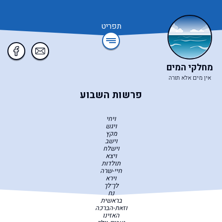
תפריט
מחלקי המים
אין מים אלא תורה
פרשות השבוע
ויחי
ויגש
מקץ
וישב
וישלח
ויצא
תולדות
חיי-שרה
וירא
לך־לך
נח
בראשית
וזאת-הברכה
האזינו