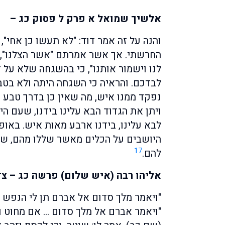
אלשיך שמואל א פרק ל פסוק כג –
והנה על זה אמר דוד: "לא תעשו כן אחי", 
החרשתי. אך אשר אמרתם "אשר הצלנו", לא
לנו וישמור אותנו", כי בהשגחה שלא על דר
לבדכם. והראיה כי השגחה היתה ולא בטבע,
נפקד ממנו איש, מה שאין כן בדרך טבע כ
ויתן את הגדוד הבא עלינו בידנו, שעם הי
לבא עלינו, בידנו ארבע מאות איש. באופן 
היושבים על הכלים מאשר שללו מהם, של
17
להם.
אליהו רבה (איש שלום) פרשה כג – צ
"ויאמר מלך סדום אל אברם תן לי הנפש ו
"ויאמר אברם אל מלך סדום … אם מחוט ו