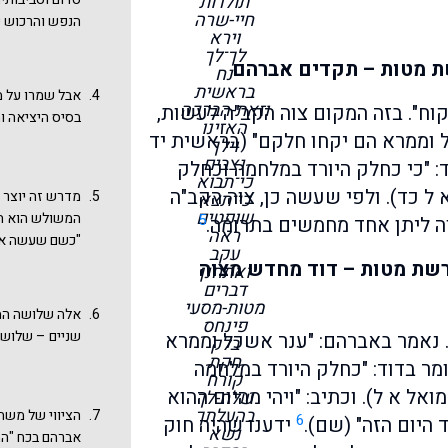
תולדות
אֶת הָעָם וַיִּש
חיי-שרה
הנפש והרכוש שש
וירא
המפגרים לזכות
מכיר בכך שאבר
לך־לך
מראש נחלקו הא
ת מטות – תקדים אברהם
מלכיצדק מלך של
נח
"וַיֹּאמֶר דָּוִד לַאֲנ
אברהם שמכבד או
בראשית
אבל שמרו על מ
חַרְבּוֹ וַיַּעֲלוּ א
וזאת-הברכה
וח". בזה המקום צוה הקב"ה לעשות,
תושבי הארץ א
בסיס היציאה ו
כה יג).
האזינו
וממרא הם יקחו חלקם" (בראשית יד
וילך
נצבים
 "כי כחלק היורד במלחמה וכחלק
כי־תבוא
 ל כד). ולפי שעשה כן, צוה הקב"ה
מדרש זה יוצר
כי־תצא
שופטים
המשולש הוא ה
5
ה ליתן אחד מחמשים בתרומה.
ראה
"כשם שעשה אב
עקב
הברורות בספר 
רשת מטות – דוד מחדש מצוה
ואתחנן
לישראל עד היו
דברים
מטות-מסעי
איך באמת התבצ
אלה שלושה המק
פינחס
או גם היושבים
שניים – שלושה,
 נאמר באברהם: "ענר אשכל וממרא
בלק
ואחד מישראל א
חקת
ומר בדוד: "כחלק היורד במלחמה
שאברהם מחזיר 
קורח
אל א ל). וכתיב: "ויהי מהיום ההוא
תופשי המלחמה 
שלח-לך
בהעלתך
הציווי של משה
ונראה שאם "כל
6
היום הזה" (שם).
ידענו שהיה חוק
נשא
אברהם בכח "הח
משהו מזערי אם 