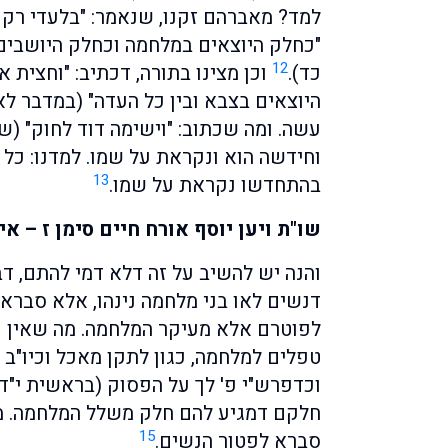
למד? מאברהם זקנו, שנאמר: "בלעדי רק א
"כחלק היוצאים במלחמה וכחלק היושבים 
12
כד).
וכן מצינו בתורה, דכתיב: "וחצית 
היוצאים בצבא ובין כל העדה" (במדבר לא
עשה. ומה שכתוב: "וישימה דוד לחוק" (ש"
וחידשה הוא ונקראת על שמו. למדנו: כל
13
בהתחדשו נקראת על שמו.
שו"ת ויען יוסף אורח חיים סימן ז – 
והנה יש להשיב על זה דלא דמי להתם, דב
דנשים לאו בני מלחמה נינהו, אלא סברא
לפוטרם אלא מעיקר המלחמה. מה שאין כ
טפלים למלחמה, כגון לתקן מאכל וכיו"ב 
וכדפרש"י פ' לך על הפסוק (בראשית י"ד
חלקם דמגיע להם חלק משלל המלחמה. מש
15
סברא לפטור הנשים.