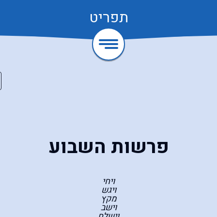
תפריט
פרשות השבוע
ויחי
ויגש
מקץ
וישב
וישלח