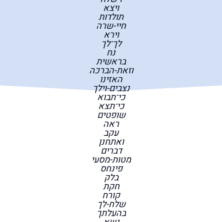
ויצא
תולדות
חיי-שרה
וירא
לך־לך
נח
בראשית
וזאת-הברכה
האזינו
נצבים-וילך
כי־תבוא
כי־תצא
שופטים
ראה
עקב
ואתחנן
דברים
מטות-מסעי
פינחס
בלק
חקת
קורח
שלח-לך
בהעלתך