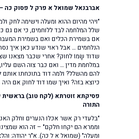
אברבנאל שמואל א פרק ל פסוק כה – ת
"ויהי מהיום ההוא ומעלה וישימה לחק ול
שלל המלחמה לבד ללוחמים, כי אם גם כן
אם בשמירת הכלים ואם בשמירת המעברו
הנלחמים … אבל ראוי שנדע כאן איך נסת
שדוד שָׂמוֹ לחוק? אחרי שכבר מצאנו שצ
במלחמת מדין … ואם כבר צוה השם עליו, 
להם מהשלל? ולמה דוד בתוכחתו אותם 
כיוצא בזה? ואיך שמו דוד לחוק אם היה 
פסיקתא זוטרתא (לקח טוב) בראשית י
התורה
"בלעדי רק אשר אכלו הנערים וחלק האנ
וממרא הם יקחו חלקם" – זה הוא שמצינו ב
ומעלה" (שמואל א ל כה). א"ר יהודה: והל