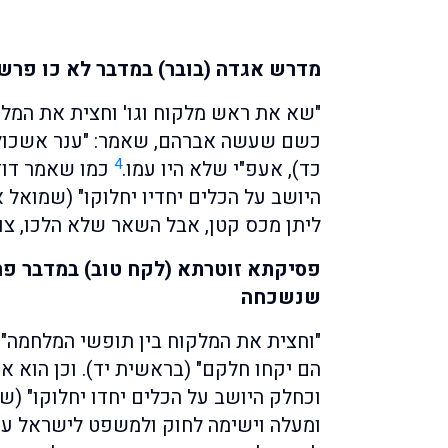
מדרש אגדה (בובר) במדבר לא כו פרש
"שא את ראש מלקוח וגו' וחצית את המלק
כשם שעשה אברהם, שאמר: "ענר אשכול 
4
כד), אעפ"י שלא היו עמו.
כמו שאמר דוד:
היושב על הכלים יחדיו יחלוקו" (שמואל א
ליתן מכס קטן, אבל השאר שלא הלכו, צו
פסיקתא זוטרתא (לקח טוב) במדבר פ
שנשכחה
"וחצית את המלקוח בין תופשי המלחמה".
הם יקחו חלקם" (בראשית יד). וכן הוא א
וכחלק היושב על הכלים יחדו יחלוקו" (שמו
ומעלה וישימה לחוק ולמשפט לישראל עד 