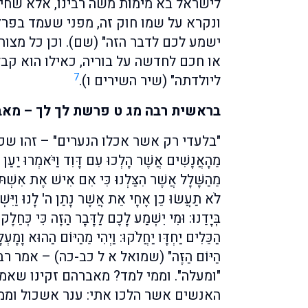
לישראל בא מימות משה רבינו, אלא שחי
ונקרא על שמו חוק זה, מפני שעמד בפרץ 
ישמע לכם לדבר הזה" (שם). וכן כל מצו
או חכם לחדשה על בוריה, כאילו הוא קבל
7
ליולדתה" (שיר השירים ו).
בראשית רבה מג ט פרשת לך לך – מאב
"בלעדי רק אשר אכלו הנערים" – זהו שכתוב: "וַיּ
מֵהָאֲנָשִׁים אֲשֶׁר הָלְכוּ עִם דָּוִד וַיֹּאמְרוּ יַעַן
מֵהַשָּׁלָל אֲשֶׁר הִצַּלְנוּ כִּי אִם אִישׁ אֶת אִשְׁתּוֹ וְ
לֹא תַעֲשׂוּ כֵן אֶחָי אֵת אֲשֶׁר נָתַן ה' לָנוּ וַיִּשְׁמֹ
בְּיָדֵנוּ: וּמִי יִשְׁמַע לָכֶם לַדָּבָר הַזֶּה כִּי כְּחֵלֶק
הַכֵּלִים יַחְדָּו יַחֲלֹקוּ: וַיְהִי מֵהַיּוֹם הַהוּא וָמָעְ
הַיּוֹם הַזֶּה" (שמואל א ל כב-כה) – אמר ר
"ומעלה". וממי למד? מאברהם זקינו שאמ
האנשים אשר הלכו אתי: ענר אשכול וממ