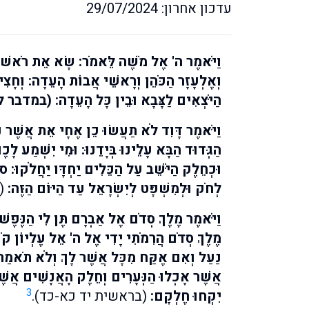
עדכון אחרון: 29/07/2024
וַיֹּאמֶר ה' אֶל מֹשֶׁה לֵּאמֹר: שָׂא אֵת רֹאשׁ מַל
וְאֶלְעָזָר הַכֹּהֵן וְרָאשֵׁי אֲבוֹת הָעֵדָה: וְחָצִי
הַיֹּצְאִים לַצָּבָא וּבֵין כָּל הָעֵדָה:
(במדבר לא
וַיֹּאמֶר דָּוִד לֹא תַעֲשׂוּ כֵן אֶחָי אֵת אֲשֶׁר נָתַ
הַגְּדוּד הַבָּא עָלֵינוּ בְּיָדֵנוּ: וּמִי יִשְׁמַע לָכֶם
וּכְחֵלֶק הַיֹּשֵׁב עַל הַכֵּלִים יַחְדָּו יַחֲלֹקוּ: ס 
לְחֹק וּלְמִשְׁפָּט לְיִשְׂרָאֵל עַד הַיּוֹם הַזֶּה:
(ש
וַיֹּאמֶר מֶלֶךְ סְדֹם אֶל אַבְרָם תֶּן לִי הַנֶּפֶשׁ
מֶלֶךְ סְדֹם הֲרִמֹתִי יָדִי אֶל ה' אֵל עֶלְיוֹן קֹ
נַעַל וְאִם אֶקַּח מִכָּל אֲשֶׁר לָךְ וְלֹא תֹאמַר א
אֲשֶׁר אָכְלוּ הַנְּעָרִים וְחֵלֶק הָאֲנָשִׁים אֲשֶׁ
3
יִקְחוּ חֶלְקָם:
(בראשית יד כא-כד).