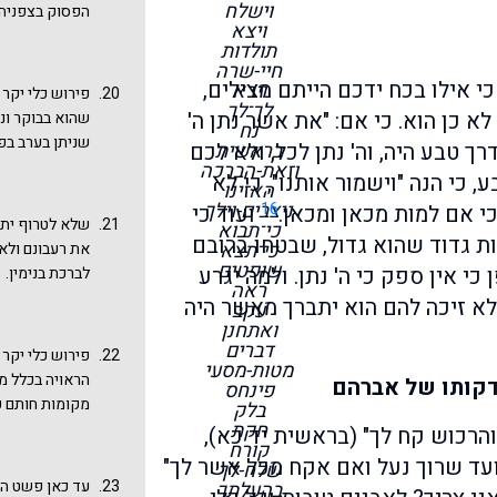
ממנו מפני קידו
וישלח
הפסוק בצפניה: 
הבאים למלחמה,
שנתן לכהן והוא
ויצא
לא השאירו אף 
שם. וזה דבר מ
תולדות
ואנשיו שנלחמו
שירדתם במלחמה
חיי-שרה
מצד הצדיקות ש
כי אילו בכח ידכם הייתם מצילים,
וירא
בזכות כולנו - 
פירוש כלי יקר 
קידש את שמו ש
לך־לך
 כן הוא. כי אם: "את אשר נתן ה'
שהוא בבוקר וני
רבה (איש שלום)
נח
שניתן בערב בפנ
בראשית
ך טבע היה, וה' נתן לכל, ולא לכם
שנאמר אם מחוט 
וזאת-הברכה
הקיצון מכולם 
 כי הנה "וישמור אותנו", כי לא
האזינו
הנאכל, שאפילו 
16
ניצבים-וילך
י אם למות מכאן ומכאן.
ועוד כי
אכלו הנערים". 
שלא לטרוף יתר
כי־תבוא
ות גדוד שהוא גדול, שבטחו ברובם
כי־תצא
את רעבונם ולא 
שופטים
כי אין ספק כי ה' נתן. ולמה יגרע
לברכת בנימין.
ראה
א זיכה להם הוא יתברך מאשר היה
עקב
ואתחנן
דברים
מטות-מסעי
הראויה בכלל מ
דקותו של אברהם
פינחס
מקומות חותם כל
בלק
חקת
ה
הרכוש קח לך" (בראשית יד כא),
קורח
ממה שדיברו בז
עד שרוך נעל ואם אקח מכל אשר לך"
שלח-לך
עד כאן פשט המ
בהעלתך