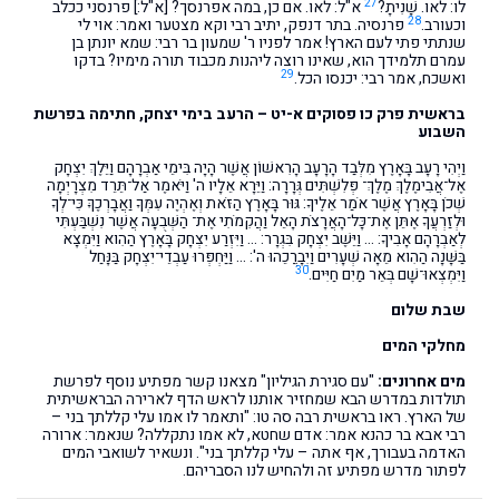
27
לו: לאו. שָׁנִיתָ?
א"ל: לאו. אם כן, במה אפרנסך? [א"ל:] פרנסני ככלב
28
וכעורב.
פרנסיה. בתר דנפק, יתיב רבי וקא מצטער ואמר: אוי לי
שנתתי פתי לעם הארץ! אמר לפניו ר' שמעון בר רבי: שמא יונתן בן
עמרם תלמידך הוא, שאינו רוצה ליהנות מכבוד תורה מימיו? בדקו
29
ואשכח, אמר רבי: יכנסו הכל.
בראשית פרק כו פסוקים א-יט – הרעב בימי יצחק, חתימה בפרשת
השבוע
וַיְהִי רָעָב בָּאָרֶץ מִלְּבַד הָרָעָב הָרִאשׁוֹן אֲשֶׁר הָיָה בִּימֵי אַבְרָהָם וַיֵּלֶךְ יִצְחָק
אֶל־אֲבִימֶלֶךְ מֶלֶךְ־ פְּלִשְׁתִּים גְּרָרָה: וַיֵּרָא אֵלָיו ה' וַיֹּאמֶר אַל־תֵּרֵד מִצְרָיְמָה
שְׁכֹן בָּאָרֶץ אֲשֶׁר אֹמַר אֵלֶיךָ: גּוּר בָּאָרֶץ הַזֹּאת וְאֶהְיֶה עִמְּךָ וַאֲבָרְכֶךָּ כִּי־לְךָ
וּלְזַרְעֲךָ אֶתֵּן אֶת־כָּל־הָאֲרָצֹת הָאֵל וַהֲקִמֹתִי אֶת־ הַשְּׁבֻעָה אֲשֶׁר נִשְׁבַּעְתִּי
לְאַבְרָהָם אָבִיךָ: … וַיֵּשֶׁב יִצְחָק בִּגְרָר: … וַיִּזְרַע יִצְחָק בָּאָרֶץ הַהִוא וַיִּמְצָא
בַּשָּׁנָה הַהִוא מֵאָה שְׁעָרִים וַיְבָרֲכֵהוּ ה': … וַיַּחְפְּרוּ עַבְדֵי־יִצְחָק בַּנָּחַל
30
וַיִּמְצְאוּ־שָׁם בְּאֵר מַיִם חַיִּים.
שבת שלום
מחלקי המים
מים אחרונים:
"עם סגירת הגיליון" מצאנו קשר מפתיע נוסף לפרשת
תולדות במדרש הבא שמחזיר אותנו לראש הדף לארירה הבראשיתית
של הארץ. ראו בראשית רבה סה טו: "ותאמר לו אמו עלי קללתך בני –
רבי אבא בר כהנא אמר: אדם שחטא, לא אמו נתקללה? שנאמר: ארורה
האדמה בעבורך, אף אתה – עלי קללתך בני". ונשאיר לשואבי המים
לפתור מדרש מפתיע זה ולהחיש לנו הסבריהם.