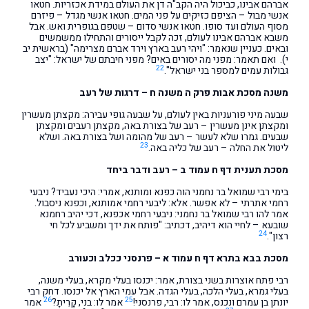
אברהם אבינו, כביכול היה הקב"ה דן את העולם במידת אכזריות. חטאו
אנשי מבול – הציפם כזיקים על פני המים. חטאו אנשי מגדל – פיזרם
מסוף העולם ועד סופו. חטאו אנשי סדום – שטפם בגופרית ואש. אבל
משבא אברהם אבינו לעולם, זכה לקבל ייסורים והתחילו ממשמשים
ובאים. כעניין שנאמר: "ויהי רעב בארץ וירד אברם מצרימה" (בראשית יב
י). ואם תאמר: מפני מה יסורים באים? מפני חיבתם של ישראל: "יצב
22
גבולות עמים למספר בני ישראל".
משנה מסכת אבות פרק ה משנה ח – דרגות של רעב
שבעה מיני פורעניות באין לעולם, על שבעה גופי עבירה: מקצתן מעשרין
ומקצתן אינן מעשרין – רעב של בצורת באה, מקצתן רעבים ומקצתן
שבעים. גמרו שלא לעשר – רעב של מהומה ושל בצורת באה. ושלא
23
ליטול את החלה – רעב של כליה באה.
מסכת תענית דף ח עמוד ב – רעב ודבר ביחד
בימי רבי שמואל בר נחמני הוה כפנא ומותנא, אמרי: היכי נעביד? ניבעי
רחמי אתרתי – לא אפשר. אלא: ליבעי רחמי אמותנא, וכפנא ניסבול.
אמר להו רבי שמואל בר נחמני: ניבעי רחמי אכפנא, דכי יהיב רחמנא
שובעא – לחיי הוא דיהיב, דכתיב: "פותח את ידך ומשביע לכל חי
24
רצון".
מסכת בבא בתרא דף ח עמוד א – פרנסני ככלב וכעורב
רבי פתח אוצרות בשני בצורת, אמר: יכנסו בעלי מקרא, בעלי משנה,
בעלי גמרא, בעלי הלכה, בעלי הגדה. אבל עמי הארץ אל יכנסו. דחק רבי
26
25
יונתן בן עמרם ונכנס, אמר לו: רבי, פרנסני!
אמר לו: בני, קָרִיתָ?
אמר