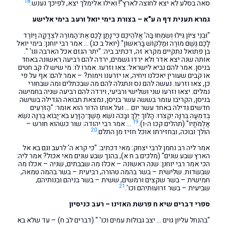
18
סאה בסלע לא יצא לחוצה לארץ"! ואילו אלימלך יצא, לפיכך נענש.
גמרא תענית דף ה ע"א – בצורת בימי יואל ורעב בימי אלישע
"וּבְנֵי צִיּוֹן גִּילוּ וְשִׂמְחוּ בַּה' אֱלֹהֵיכֶם כִּי־נָתַן לָכֶם אֶת־הַמּוֹרֶה לִצְדָקָה וַיּוֹרֶד
לָכֶם גֶּשֶׁם מוֹרֶה וּמַלְקוֹשׁ בָּרִאשׁוֹן" (יואל ב כג) … אמר רבי יוחנן: בימי יואל
בן פתואל נתקיים מקרא זה, דכתיב ביה: "יתר הגזם אכל הארבה וגו' ".
אותה שנה יצא אדר ולא ירדו גשמים, ירדה להם רביעה ראשונה באחד
בניסן. אמר להם נביא לישראל: צאו וזרעו. אמרו לו: מי שיש לו קב חטים
או קבים שעורין יאכלנו ויחיה, או יזרענו וימות? – אמר להם: אף על פי
כן, צאו וזרעו. נעשה להם נס ונתגלה להם מה שבכתלים ומה שבחורי
נמלים. יצאו וזרעו שני ושלישי ורביעי, וירדה להם רביעה שניה בחמישה
בניסן, הקריבו עומר בששה עשר בניסן, נמצאת תבואה הגדילה בשישה
חדשים גדילה באחד עשר יום … ועל אותו הדור הוא אומר: "הַזֹּרְעִים
בְּדִמְעָה בְּרִנָּה יִקְצֹרוּ: הָלוֹךְ יֵלֵךְ וּבָכֹה נֹשֵׂא מֶשֶׁךְ־הַזָּרַע בֹּא־יָבוֹא בְרִנָּה נֹשֵׂא
19
אֲלֻמֹּתָיו" (תהלים קכו ה-ו).
… אמר רבי יהודה: שור כשהוא חורש –
20
הולך ובוכה, ובחזירתו אוכל חזיז מן התלם.
אמר ליה רב נחמן לרבי יצחק: מאי דכתיב: "כי קרא ה' לרעב וגם בא אל
הארץ שבע שנים" (מלכים ב ח א), בהנך שבע שנים מאי אכול? אמר ליה:
הכי אמר רבי יוחנן: שנה ראשונה – אכלו מה שבבתים, שניה – אכלו מה
שבשדות. שלישית – בשר בהמה טהורה, רביעית – בשר בהמה טמאה,
חמישית – בשר שקצים ורמשים, ששית – בשר בניהם ובנותיהם,
21
שביעית – בשר זרועותיהם וכו'.
ספרי דברים שיא ח פרשת האזינו – רעב כניסיון
"בהנחל עליון גוים … יצב גבולות עמים וכו' " (דברים לב ח) – עד שלא בא