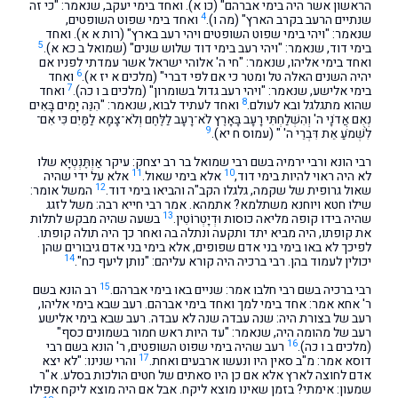
הראשון אשר היה בימי אברהם" (כו א). ואחד בימי יעקב, שנאמר: "כי זה
4
שנתיים הרעב בקרב הארץ" (מה ו).
ואחד בימי שפוט השופטים,
שנאמר: "ויהי בימי שפוט השופטים ויהי רעב בארץ" (רות א א). ואחד
5
בימי דוד, שנאמר: "ויהי רעב בימי דוד שלוש שנים" (שמואל ב כא א).
ואחד בימי אליהו, שנאמר: "חי ה' אלוהי ישראל אשר עמדתי לפניו אם
6
יהיה השנים האלה טל ומטר כי אם לפי דברי" (מלכים א יז א).
ואחד
7
בימי אלישע, שנאמר: "ויהי רעב גדול בשומרון" (מלכים ב ו כה).
ואחד
8
שהוא מתגלגל ובא לעולם.
ואחד לעתיד לבוא, שנאמר: "הִנֵּה יָמִים בָּאִים
נְאֻם אֲדֹנָי ה' וְהִשְׁלַחְתִּי רָעָב בָּאָרֶץ לֹא־רָעָב לַלֶּחֶם וְלֹא־צָמָא לַמַּיִם כִּי אִם־
9
לִשְׁמֹעַ אֵת דִּבְרֵי ה' " (עמוס ח יא).
רבי הונא ורבי ירמיה בשם רבי שמואל בר רב יצחק: עיקר אַוְתֶּנְטְיָא שלו
11
10
לא היה ראוי להיות בימי דוד,
אלא בימי שאול.
אלא על ידי שהיה
12
שאול גרופית של שקמה, גלגלו הקב"ה והביאו בימי דוד.
המשל אומר:
שילו חטא ויוחנא משתלמא? אתמהא. אמר רבי חייא רבה: משל לזגג
13
שהיה בידו קופה מליאה כוסות וּדְיָטְרוֹטִין.
בשעה שהיה מבקש לתלות
את קופתו, היה מביא יתד ותקעה ונתלה בה ואחר כך היה תולה קופתו.
לפיכך לא באו בימי בני אדם שפופים, אלא בימי בני אדם גיבורים שהן
14
יכולין לעמוד בהן. רבי ברכיה היה קורא עליהם: "נותן ליעף כח".
15
רבי ברכיה בשם רבי חלבו אמר: שניים באו בימי אברהם.
רב הונא בשם
ר' אחא אמר: אחד בימי למך ואחד בימי אברהם. רעב שבא בימי אליהו,
רעב של בצורת היה: שנה עבדה שנה לא עבדה. רעב שבא בימי אלישע
רעב של מהומה היה, שנאמר: "עד היות ראש חמור בשמונים כסף"
16
(מלכים ב ו כה).
רעב שהיה בימי שפוט השופטים, ר' הונא בשם רבי
17
דוסא אמר: מ"ב סאין היו ונעשו ארבעים ואחת.
והרי שנינו: "לא יצא
אדם לחוצה לארץ אלא אם כן היו סאתים של חטים הולכות בסלע. א"ר
שמעון: אימתי? בזמן שאינו מוצא ליקח. אבל אם היה מוצא ליקח אפילו