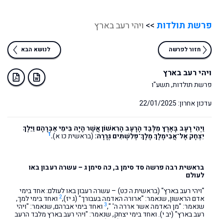
פרשת תולדות
>>
ויהי רעב בארץ
חזור לפרשה
לנושא הבא
ויהי רעב בארץ
פרשת תולדות, תשע"ו
עדכון אחרון: 22/01/2025
וַיְהִי רָעָב בָּאָרֶץ מִלְּבַד הָרָעָב הָרִאשׁוֹן אֲשֶׁר הָיָה בִּימֵי אַבְרָהָם וַיֵּלֶךְ
1
יִצְחָק אֶל־אֲבִימֶלֶךְ מֶלֶךְ־פְּלִשְׁתִּים גְּרָרָה:
(בראשית כו א)
.
בראשית רבה פרשה סד סימן ב, כה סימן ג – עשרה רעבון באו
לעולם
"ויהי רעב בארץ" (בראשית ה כט) – עשרה רעבון באו לעולם: אחד בימי
2
אדם הראשון, שנאמר: "ארורה האדמה בעבורך" (ג יז),
ואחד בימי למך,
3
שנאמר: "מן האדמה אשר אררה ה' ",
ואחד בימי אברהם, שנאמר: "ויהי
רעב בארץ" (יב י). ואחד בימי יצחק, שנאמר: "ויהי רעב בארץ מלבד הרעב