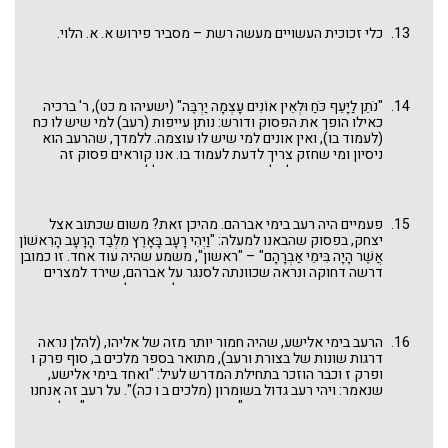
לרעב: "ויהי רעב בימי דוד שלש שנים שנה אחר שנה, שנה ראשונה -
אמר להם: שמא עובדי עבודת כוכבים יש בכם? ... שניה - אמר להם:
כלי זכוכית העשויים מעשה רשת – מסביר פירוש א. א. הלוי.
שמא עוברי עבירה יש בכם? ... שלישית - אמר להם: שמא פוסקי
צדקה ברבים יש בכם ואין נותנין? ... בדקו ולא מצאו, אמר: אין הדבר
תלוי אלא בי, מיד: ויבקש דוד את פני ה' ". וכבר הרחבנו בפרשה
כאובה זו בדברינו
הגבעונים
בפרשת נצבים.
"נֹתֵן לַיָּעֵף כֹּחַ וּלְאֵין אוֹנִים עָצְמָה יַרְבֶּה" (ישעיהו מ כט), ר' ברכיה
כאילו הופך את הפסוק ודורש: נותן עייפות (רעב) למי שיש לו כח
(לעמוד בו), ואין אונים למי שיש לו עוצמה. ללמדך, שהרעב הוא
ניסיון ומי שחזק צריך לדעת לעמוד בו. אנו קוראים פסוק זה
בהפטרת פרשת לך לך ואין ספק שהוא כולל את אברהם ברשימת
הגיבורים שהרעב בא בימיהם, אבל מי שבאמת עמד בניסיון הרעב
הוא יצחק.
פעמיים היה רעב בימי אברהם. מהיכן זאת? משום שכתוב אצל
יצחק, בפסוק שהבאנו למעלה: "וַיְהִי רָעָב בָּאָרֶץ מִלְּבַד הָרָעָב הָרִאשׁוֹן
אֲשֶׁר הָיָה בִּימֵי אַבְרָהָם" – "ראשון", משמע שהיה עוד אחד. זו כמובן
דרשה דחוקה ונראה שכוונתה לסנגר על אברהם, שירד למצרים
ברעב הראשון שאירע מיד עם כניסתו לארץ, ועל כך ביקרוהו
הפרשנים (ראו רמב"ן בראשית יב י). אבל ברעב השני לא ירד, וממנו
למד יצחק להישאר בארץ גם בשנים קשות.
הרעב בימי אלישע, שהיה חמור יותר מזה של אליהו, (להלן נראה
דרגות שונות של בצורת ורעב), מתואר בספר מלכים ב, סוף פרק ו
ופרק ז וכבר הוזכר בתחילת המדרש לעיל: "ואחד בימי אלישע,
שנאמר: ויהי רעב גדול בשומרון (מלכים ב ו כה)". על רעב זה אנחנו
מפטירים בפרשת מצורע: "וארבעה אנשים היו מצורעים"; אלא
שרעב זה היה מעשה ידי אדם, כתוצאה מהמצור שהטילו צבאות
ארם על שומרון. ראו שם הקטע הנורא של שתי הנשים שהתחלקו