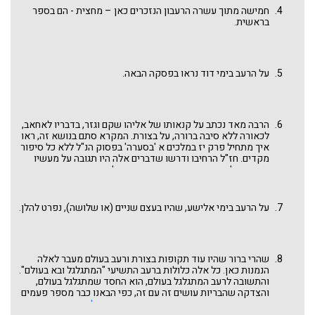
הוא שהקל מעט בארירה זו. כפי שמפרש רד"ק על הפסוק: "אשר
חמישה מתוך עשרה הרעבון הנזכרים כאן – מחצית - הם בספר
אררה ה' - כמו שאמר לאדם: ארורה האדמה בעבורך בעצבון
בראשית.
תאכלנה, ואעפ"כ אחר נח גם כן עבודתה בעצבון, אלא שהוא היקל
בחכמתו בעמל ובעצבון". אבל המדרש מבין שהיו שנות רעב גם בימי
נח וזה הרעבון השני במקרא. ראו דברינו
איש האדמה
בפרשת נח.
על הרעב בימי דוד נראו בפסקה הבאה.
הרבה מאד נכתב על קנאותו של אליהו שקם וגזר, בדבריו לאחאב,
לכאורה ללא סיבה ברורה, על בצורת. המקרא סתם בנושא זה, ראו
איך מתחיל פרק יז במלכים א 'בסערה' בפסוק הנ"ל ללא כל סיפור
מקדים. חז"ל הרחיבו ודרשו שדברים אלה היו תגובה על מעשיו
הרעים של אחאב, בפרט בסיפור הקשור לבניית יריחו המוזכר בסוף
הפרק הקודם, בעת שאליהו ואחאב באים לנחם את חיאל בית האלי
ואחאב מתגרה באליהו שהנה הוא מלך רשע והארץ פורחת ולא
מתקיימים דברי התורה בקריאת שמע ובפרשת בחוקותי. חז"ל ביקרו
על הרעב בימי אלישע, שהיו בעצם שניים (או שלושה), נפרט להלן.
קשות את גזרתו של אליהו ועל כך כבר הרחבנו בדברינו
קנאות פנחס
מול קנאות אליהו
וכן בדברינו
אליהו בהר הכרמל
. גם מהמקרא
משתמעת ביקורת על אליהו, כשהקב"ה מצווה עליו: "וַיְהִי יָמִים רַבִּים
וּדְבַר־ה' הָיָה אֶל־אֵלִיָּהוּ בַּשָּׁנָה הַשְּׁלִישִׁית לֵאמֹר לֵךְ הֵרָאֵה אֶל־אַחְאָב
שהרי ברור שהיו עוד תקופות בצורת ורעב בעולם מעבר לאלה
וְאֶתְּנָה מָטָר עַל־פְּנֵי הָאֲדָמָה" (מלכים א יח א) – מספיק אליהו.
הנמנות כאן. כל אלה כלולות ברעב התשיעי "המתגלגל ובא בעולם".
והתשובה לרעב המתגלגל בעולם, הוא החסד שמתגלגל בעולם,
והצדקה שהבריות עושים זה עם זה, כפי הבאנו כבר מספר פעמים
בדברינו
חסד אברהם
,
ארבע שיטות בחסד
,
גומל נפשו איש חסד
,