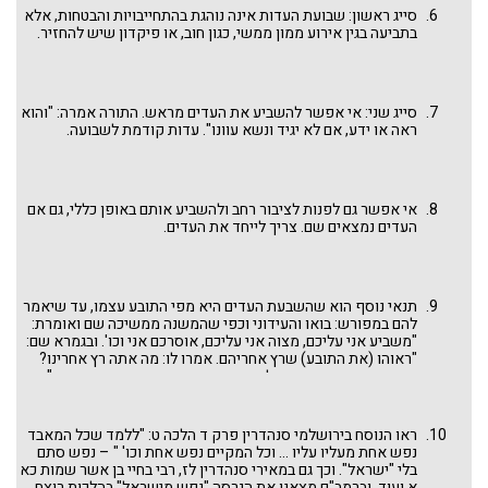
חָטָא עָלֶיהָ: וְהֵבִיא אֶת אֲשָׁמוֹ לַה' עַל חַטָּאתוֹ אֲשֶׁר חָטָא נְקֵבָה מִן הַצֹּאן
סייג ראשון: שבועת העדות אינה נוהגת בהתחייבויות והבטחות, אלא
כִּשְׂבָּה אוֹ שְׂעִירַת עִזִּים לְחַטָּאת". אלא שיש סייגים רבים לדין שבועת
בתביעה בגין אירוע ממון ממשי, כגון חוב, או פיקדון שיש להחזיר.
העדות, מקצתם מוזכרים להלן.
סייג שני: אי אפשר להשביע את העדים מראש. התורה אמרה: "והוא
ראה או ידע, אם לא יגיד ונשא עוונו". עדות קודמת לשבועה.
אי אפשר גם לפנות לציבור רחב ולהשביע אותם באופן כללי, גם אם
העדים נמצאים שם. צריך לייחד את העדים.
תנאי נוסף הוא שהשבעת העדים היא מפי התובע עצמו, עד שיאמר
להם במפורש: בואו והעידוני וכפי שהמשנה ממשיכה שם ואומרת:
"משביע אני עליכם, מצוה אני עליכם, אוסרכם אני וכו'. ובגמרא שם:
"ראוהו (את התובע) שרץ אחריהם. אמרו לו: מה אתה רץ אחרינו?
שבועה שאין אנו יודעים לך עדות – פטורים. עד שישמעו מפיו".
ויתר דיני שבועת העדות הרי הם מפורטים במסכת שבועות שם וכן
ביד החזקה לרמב"ם, הלכות שבועות, פרק ט.
ראו הנוסח בירושלמי סנהדרין פרק ד הלכה ט: "ללמד שכל המאבד
נפש אחת מעליו עליו ... וכל המקיים נפש אחת וכו' " – נפש סתם
בלי "ישראל". וכך גם במאירי סנהדרין לז, רבי בחיי בן אשר שמות כא
א ועוד. וברמב"ם מצאנו את הגרסה "נפש מישראל" בהלכות רוצח