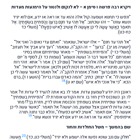
ויקרא רבה פרשה ו סימן א – לא לנקום ולנטור על הימנעות מעדות
"ונפש כי תחטא ושמעה קול אלה והוא עד או ראה או ידע, אם לוא יגיד
ונשא עוונו" – זהו שכתוב: "אַל תְּהִי עֵד חִנָּם בְּרֵעֶךָ וַהֲפִתִּיתָ בִּשְׂפָתֶיךָ: אַל
תֹּאמַר כַּאֲשֶׁר עָשָׂה לִי כֵּן אֶעֱשֶׂה לּוֹ אָשִׁיב לָאִישׁ כְּפָעֳלוֹ" (משלי כד
כח-כט).
"אל תהי עד חנם" – אלו ישראל, שנאמר: "ואתם עדי נאום ה' ואני אל"
(ישעיה מג יב). "ברעך" – זה הקב"ה, שנאמר: "רעך ורע אביך אל תעזוב"
(משלי כז י). "והפיתית בשפתיך" – מאחר שפיתיתם אותו בסיני
ואמרתם: "כל אשר דבר ה' נעשה ונשמע" (שמות כד ז), לסוף מ' יום
אמרתם לעגל: "אלה אלהיך ישראל" (שם לב ד). אמר ר' אחא: זוהי רוח
הקדש, סניגוריא היא, מלמדת זכות לכאן ולכאן. אומרת לישראל: "אל
תהי עד חנם ברעך" ואח"כ אומרת להקב"ה: "אל תאמר כאשר עשה לי כן
אעשה לו". א"ר יצחק: כתיב: "והמה כאדם עברו ברית" (הושע ו ז), ברם
18
הכא: "כי אל אנכי ולא איש" (שם יא ט).
ראובן היה יודע לשמעון עדות. אמר לו: בא אתה להעיד לי עדות זו? אמר
לו: הן. כשנכנס לדין חזר בו. ורוח הקודש אומרת לו: "והפיתית בשפתיך"
– מאחר שפיתית אותו בשפתיך והכנסת אותו לדין, חזרת בך?! מחר
באה עדות לראובן אצל שמעון, מה יעשה? אל תאמר: "כאשר עשה לי כן
אעשה לו". אם תאמר: "אשיב לאיש כפעולו", והלא כבר נתנה תורה
19
איפופסין: "והוא עד או ראה או ידע אם לא יגיד ונשא עונו".
שם בהמשך – משל החולדות והחור
20
"חולק עם גנב שונא נפשו אלה ישמע ולא יגיד" (משלי כט, כד).
מעשה