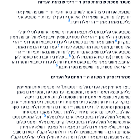
משנה מסכת שבועות פרק ד – דיני שבועת העדות
שבועת העדות כיצד? אמר לשנים: בואו והעידוני – שבועה שאין אנו
יודעין לך עדות, או שאמרו לו: אין אנו יודעין לך עדות – משביע אני
5
עליכם ואמרו: אמן – הרי אלו חייבין.
משביע אני עליכם אם לא תבואו ותעידוני שאמר איש פלוני ליתן לי
מאתים זוז ולא נתן – הרי אלו פטורים, שאין חייבין אלא על תביעת ממון
6
כפקדון.
משביע אני עליכם כשתדעו לי עדות שתבואו ותעידוני – הרי
7
אלו פטורים, מפני שקדמה שבועה לעדות.
עמד בבית הכנסת ואמר:
משביע אני עליכם שאם אתם יודעין לי עדות שתבואו ותעידוני – הרי
8
אלו פטורין (עד שיהא מתכוין להם).
… שלח ביד עבדו, או שאמר להן
הנתבע: משביע אני עליכם שאם אתם יודעין לו עדות שתבואו ותעידוהו
9
– הרי אלו פטורין, עד שישמעו מפי התובע.
סנהדרין פרק ד משנה ה – האיום על העדים
כיצד מאיימין את העדים על עדי נפשות? היו מכניסין אותן ומאיימין
עליהן: שמא תאמרו מאוֹמֶד, ומשמועה, עֵד מפי עֵד, ומפי אדם נאמן
שמענו; או: שמא אי אתם יודעין שסופנו לבדוק אתכם בדרישה
ובחקירה. הוו יודעין שלא כדיני ממונות דיני נפשות. דיני ממונות – אדם
נותן ממון ומתכפר לו. דיני נפשות – דמו ודם זרעיותיו תלוין בו עד סוף
העולם … לפיכך נברא אדם יחידי, ללמדך, שכל המאבד נפש אחד
10
מישראל מעלה עליו הכתוב כאילו איבד עולם מלא.
וכל המקיים נפש
אחת מישראל מעלה עליו הכתוב כאילו קיים עולם מלא. ומפני שלום
הבריות, שלא יאמר אדם לחבירו: אבא גדול מאביך. ושלא יהו מינין
אומרים: הרבה רשויות בשמים. ולהגיד גדולתו של הקב"ה, שאדם טובע
כמה מטבעות בחותם אחד וכולן דומין זה לזה ומלך מלכי המלכים הקב"ה