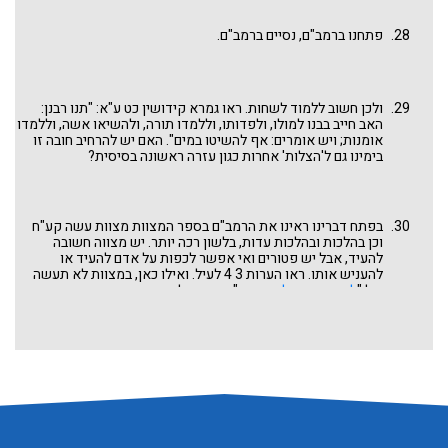
מהר סיני ומצווה לנו: "וְהוּא עֵד אוֹ רָאָה אוֹ יָדָע אִם לוֹא יַגִּיד וְנָשָׂא
עֲוֹנוֹ".
פתחנו ברמב"ם, נסיים ברמב"ם.
ולכן חשוב ללמוד לשחות. ראו גמרא קידושין כט ע"א: "תנו רבנן:
האב חייב בבנו למולו, ולפדותו, וללמדו תורה, ולהשיאו אשה, וללמדו
אומנות; ויש אומרים: אף להשיטו במים". האם יש להרחיב חובה זו
בימינו גם ל'הצלות' אחרות כגון עזרה ראשונה בסיסית?
בפתח דברינו ראינו את הרמב"ם בספר המצוות מצוות עשה קע"ח
וכן בהלכות ובהלכות עדות, בלשון רכה יותר. יש מצווה חשובה
להעיד, אבל יש פטורים ואי אפשר לכפות על אדם להעיד או
להעניש אותו. ראו הערות 3 4 לעיל. ואילו כאן, במצוות לא תעשה
של "
לא תעמוד על דם רעך
" – מצוה לה הקדשנו דף מיוחד בפרשת
קדושים, אומר הרמב"ם דברים קשים מאד. מי שכובש את עדותו
כמוהו עובר על האיסור של "לא תעמוד על דם רעך" והרי הוא כמו מי
שרואה אדם שנמצא בסכנת חיים "טובע בנהר או לסטים באים עליו
או חיה רעה באה עליו", והוא יכול להצילו ואינו עושה זאת. נראה
שגישה מחמירה זו למי שנמנע מעדות, באה לאזן את הגישה
היחסית רכה לעיל בכפיה ועונש של מי שממאן להעיד, ולהפריד
בברור בין עדות בדיני ממונות ועדות בדיני נפשות. פשיטא שכאן
מדובר בדיני נפשות. אך האם היא רק לעדות 'לזכות' שיכולה להציל
נאשם שהוא חף מפשע, או שמא גם עדות 'לחובה' שיכולה להרשיע