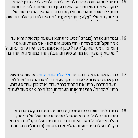
נחזור לנושא חובת האדם להעיד לחברו ולסייע לבית הדין להגיע
לחקר האמת. החידוש כאן הוא ברעיון שמי שמסרב להעיד נעשה
שותף לרשע וכמוהו כמו חולק עם הגנב. ראו איך החצי השני של
הפסוק ממשלי: "אָלָה יִשְׁמַע וְלֹא יַגִּיד" מתאים לפסוק שלנו בפרשה:
"וְשָׁמְעָה קוֹל אָלָה ... אִם לוֹא יַגִּיד". מכאן ההשוואה המתבקשת שעד
שראה או ידע ואינו מעיד הוא כמו חולק עם הגנב. ומכאן קצרה הדרך
גם לשבועת שקר, ראו מכילתא דרבי ישמעאל משפטים - מס'
דנזיקין פרשה יג: "רבי שמעון בן יוחאי אומר: הרי הוא אומר: חולק
ובמדרש אגדה (בובר): "ונפש כי תחטא ושמעה קול אלה והוא עד.
עם גנב שונא נפשו. משלו משל למה הדבר דומה? לאחד שהיה יוצא
אמר הקב"ה: אם תודה - הרי מוטב, ואם לאו - אני מעיד, שנאמר:
מביתו של חבירו טעון כלים, מצאו חברו ואמר לו, מה אתה עושה,
והוא עד. ומנין שהקב"ה עד? שכן הוא אומר: אנכי היודע ועד נאום ה'
אמר לו טול חלקך ואל תגד לאדם, לאחר זמן בא בעל הגניבה ואמר
". מי שאינו מעיד, או מודה, סופו שהקב"ה יעיד במקומו, או יעיד בו.
לו, משביעך אני שלא ראית לפלוני טעון כלים יוצא מביתו, אמר לו,
ועדות של הקב"ה היא אזהרה חמורה אם לא עונש ממש, ככתוב:
שבועה שאיני יודע [מה אתה מדבר], הרי זה מתחייב בנפשו, ועליו
"העידותי בכם היום את השמים ואת הארץ" (דברים ל יט, ד כו) וכן:
הוא אומר חולק עם גנב שונא נפשו".
"והייתי עד ממהר במכשפים ובמנאפים" (מלאכי ג ה). הרי לנו גם רמז
שמי שאינו מעיד דינו בדיני שמים (ראו הערה 4 לעיל).
כבר הבאנו גמרא זו בדברינו
חלל עליו שבת אחת
בפרשת כי תשא.
כהן שהרג נפש ובא לעבוד במקדש, מורד "מעם המזבח" אבל לא
"מעל המזבח", היינו אם התחיל כבר לעבוד. אבל כהן שיודע עדות,
היינו "להחיות", מורידים אותו מעבודתו בכל מצב. אי אפשר לעמוד
ולשרת בקודש ובה בעת לכבוש עדות. (ולעיל ראינו שאי אפשר
לכפות על אדם להעיד, ואם כך, כהן שמסרב להעיד אי אפשר לכפות
עליו לבוא ולהעיד, אבל יהיה בקנס מתמשך שאינו יכול לשרת
בקודש וזה אולי הקנס הכי גדול. האם כך גם ננהג בימינו בנשיאת
בניגוד למדרשים רבים אחרים, מדרש זה פותח דווקא באגדתא
כפיים ובפדיון הבן? כל הידוע דבר בנושא, אנא יחכימנו.
ומשם עובר להלכה. הוא מתחיל בשימוש המושאל של הפסוק
ההלכתי שלנו, לתיאור היחסים בין כנסת ישראל והקב"ה. הרֵעַ הוא
הקב"ה ואילו העֵד שאינו ממלא את הבטחתו (שמתגלית כהבטחת
שווא ופיתוי שפתיים) הוא עם ישראל. ואע"פ כן, בעל הדין שהעד
אכזב אותו אינו משיב לו כגמולו, כי בסופו של דבר הוא אכן "אל ולא