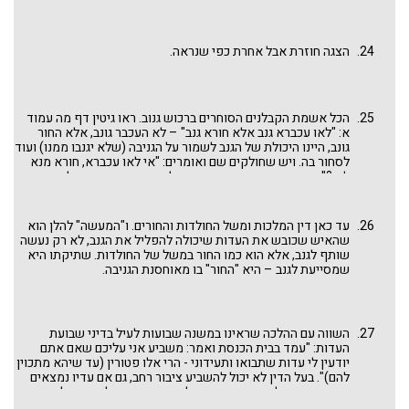
הצגה חוזרת אבל אחרת כפי שנראה.
הכל אשמת הקבלנים הסוחרים ברכוש גנוב. ראו גיטין דף מה עמוד
א: "לאו עכברא גנב אלא חורא גנב" – לא העכבר גונב, אלא החור
גונב, היינו היכולת של הגנב לשמור על הגניבה (שלא יגנבו ממנו) ועוד
לסחור בה. ויש שחולקים שם ואומרים: "אי לאו עכברא, חורא מנא
ליה?" סוף סוף הגנב הוא שגנב ואין להאשים את החור. דלת חנות
פתוחה אינה צידוק לגניבה.
עד כאן דין המלכות ומשל החולדות והחורים. ו"המעשה" להלן הוא
שהאיש שכובש את העדות שיכולה להפליל את הגנב, לא רק נעשה
שותף לגנב, אלא הוא כמו החור במשל של החולדות. שתיקתו היא
שמסייעת לגנב – היא "החור" בו מאוחסנת הגניבה.
השווה עם ההלכה שראינו במשנה שבועות לעיל בדיני שבועת
העדות: "עמד בבית הכנסת ואמר: משביע אני עליכם שאם אתם
יודעין לי עדות שתבואו ותעידוני - הרי אלו פטורין (עד שיהא מתכוין
להם)". בעל הדין לא יכול להשביע ציבור רחב, גם אם עדיו נמצאים
שם. הוא חייב לייחד את העדים ולפנות ישירות אליהם. אבל העדים
שיודעים את האמת, צריכים להפנים את שבועת התורה שעומדת