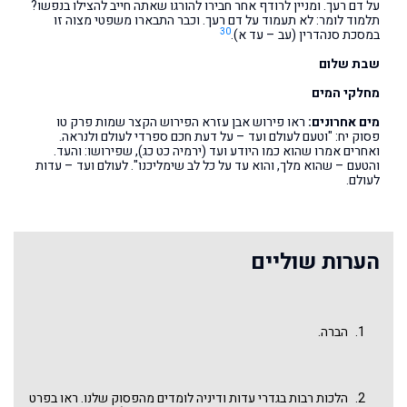
על דם רעך. ומניין לרודף אחר חבירו להורגו שאתה חייב להצילו בנפשו?
תלמוד לומר: לא תעמוד על דם רעך. וכבר התבארו משפטי מצוה זו
30
במסכת סנהדרין (עב – עד א).
שבת שלום
מחלקי המים
מים אחרונים:
ראו פירוש אבן עזרא הפירוש הקצר שמות פרק טו
פסוק יח: "וטעם לעולם ועד – על דעת חכם ספרדי לעולם ולנראה.
ואחרים אמרו שהוא כמו היודע ועד (ירמיה כט כג), שפירושו: והעד.
והטעם – שהוא מלך, והוא עד על כל לב שימליכנו". לעולם ועד – עדות
לעולם.
הערות שוליים
הברה.
הלכות רבות בגדרי עדות ודיניה לומדים מהפסוק שלנו. ראו בפרט