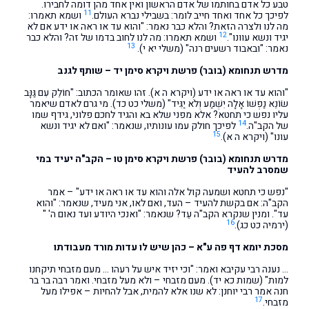
טבע כל אדם בחותמו של אדם הראשון ואין אחד מהן דומה לחבירו.
11
לפיכך כל אחד ואחד חייב לומר: בשבילי נברא העולם.
ושמא תאמרו:
מה לנו ולצרה הזאת? והלא כבר נאמר: "והוא עד או ראה או ידע אם לא
12
יגיד ונשא עוונו".
ושמא תאמרו: מה לנו לחוב בדמו של זה? והלא כבר
13
נאמר: "ובאבוד רשעים רנה" (משלי יא י).
מדרש תנחומא (בובר) פרשת ויקרא סימן יד – שותף לגנב
"והוא עד או ראה או ידע (ויקרא ה א). זהו שאומר הכתוב: "חוֹלֵק עִם גַּנָּב
שׂוֹנֵא נַפְשׁוֹ אָלָה יִשְׁמַע וְלֹא יַגִּיד" (משלי כט כד). מי גרם לאדם שיאמר
עליו נפש כי תחטא? אלא מפני שלא בא והגיד לחכם פלוני, גידף שמו
14
של הקב"ה.
לפיכך חולק עמו עונותיו, שנאמר: "ואם לא יגיד ונשא
15
עונו" (ויקרא ה א).
מדרש תנחומא (בובר) פרשת ויקרא סימן טו – הקב"ה יעיד במי
שמסרב להעיד
"נפש כי תחטא ושמעה קול אלה והוא עד או ראה או ידע" – אמר
הקב"ה: אם בקשת להעיד – העד, ואם לאו, אני מעיד, שנאמר: "והוא
עד". ומנין שנקרא הקב"ה עֵד? שנאמר: "ואנכי היודע ועד נאום ה' "
16
(ירמיה כט כג).
מסכת יומא דף פה ע"א – כהן שיש לו עדות מורד מעבודתו
… נענה רבי עקיבא ואמר: "וכי יזיד איש על רעהו … מעם מזבחי תיקחנו
למות" (שמות כא יד). מעם מזבחי – ולא מעל מזבחי. ואמר רבה בר בר
חנה אמר רבי יוחנן: לא שנו אלא להמית, אבל להחיות – אפילו מעל
17
מזבחי.