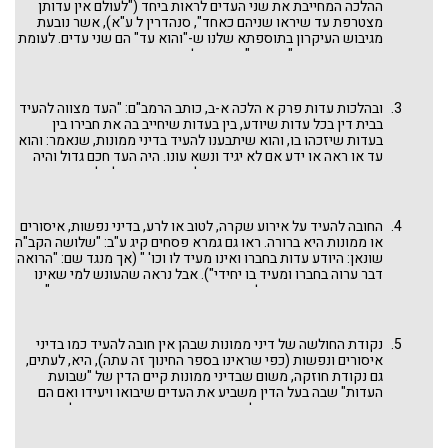
ההלכה המחייבת את שני העדים לראות ביחד ("לעולם אין עדותן
מצטרפת עד שיראו שניהם כאחד", סנהדרין ל ע"א), אשר נובעת
מגיבוש העיקרון בתוספתא שלנו ש-"והוא עד" הם שני עדים. לעומת
זאת, ראו דווקא "הרחבה" בכיוון של אפשרות עדות ראיה ואפשרות
של עדות ידיעה: "ר' יוסי הגלילי אומר, הרי הוא אומר: והוא עד או
ראה או ידע, בעדות המתקיימת בראיה בלא ידיעה ובידיעה בלא
ראיה הכתוב מדבר" (שבועות לג ע"ב, אך ראו שם שזה רק בדיני
ובהלכות עדות פרק א הלכה א-ב, כותב הרמב"ם: "העד מצווה להעיד
ממונות). ואנו נתמקד בעצם החובה להעיד. וגם בעניין זה לא נוכל
בבית דין בכל עדות שיודע, בין בעדות שיחייב בה את חבירו בין
להשקות מלוא הדלי, רק טיפין טיפין.
בעדות שיזכהו בו, והוא שיתבענו להעיד בדיני ממונות, שנאמר: והוא
עד או ראה או ידע אם לא יגיד ונשא עונו. היה העד חכם גדול והיה
בבית דין פחות ממנו בחכמה, הואיל ואין כבודו שילך לפניהם, עשה
של כבוד תורה עדיף ויש לו להימנע, במה דברים אמורים? בעדות
ממון. אבל בעדות שמפריש בה מן האיסור וכן בעדות נפשות או
מכות, הולך ומעיד, שנאמר: אין חכמה ואין תבונה לנגד ה', כל מקום
החובה להעיד על אירוע שקרה, לטוב או לרע, בדיני נפשות, איסורים
שיש חילול השם אין חולקין כבוד לרב". ראו דברינו
גדול כבוד הבריות
או ממונות היא ברורה. ראו גם גמרא פסחים קיג ע"ב: "שלושה הקב"ה
בפרשת משפטים.
שונאן: היודע עדות בחברו ואינו מעיד לו וכו' " (אך מנגד שם: "הרואה
דבר ערוה בחברו ומעיד בו יחידי"). אבל נראה שהעונש למי שאינו
מעיד הוא בידי שמים ולא בידי אדם, ראו גמרא בבא קמא נה ע"ב:
"ארבעה דברים העושה אותם פטור מדיני אדם וחייב בדיני שמים ...
היודע עדות לחבירו ואינו מעיד לו". היינו, אין בית דין יכול לכפות
אדם להעיד או להעניש מי שמסרב להעיד והכל בין אדם לחברו ובינו
נקודת החולשה של דיני ממונות שבהן אין חובה להעיד כמו בדיני
לבין קונו ומצפונו. גם אין הכובש עדותו בכלל הפסולין לעדות
איסורים ונפשות (כפי שראינו בספר החינוך זה עתה), היא, לעתים,
(תשובות הגאונים, שערי צדק, חלק ד, שער ז סימן יז).
גם נקודת חוזקה, משום שבדיני ממונות קיים הדין של "שבועת
העדות" שבה בעל הדין משביע את העדים שיבואו ויעידו ואם הם
מתכחשים הם עוברים על השבועה. וזהו שכתוב בפסוק שלנו:
"ושמעה קול אלה". ועל זה צריך להביא קרבן עולה ויורד ככתוב
בהמשך הפסוקים שם: "וְהָיָה כִי יֶאְשַׁם לְאַחַת מֵאֵלֶּה וְהִתְוַדָּה אֲשֶׁר