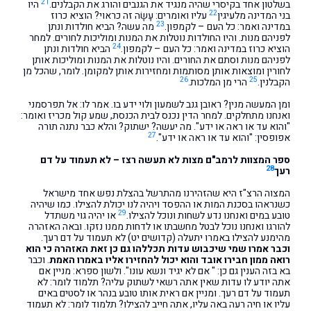
21
בשלטון אחד בקיסרי שהיה מנגיד את הגנבים והורג את הקבלנים.
היו
22
בני המדינה מלעיגין
עליו ואומרים: עָשָׂה זה כראוי? הוציא כרוז
23
במדינה ואמר: כל העם – לקמפון.
מה עשה? הביא חולדות ונתן
לפניהם מנות. והיו החולדות נוטלות את המנות ומוליכות לחורים. למחר
24
הוציא כרוז במדינה ואמר: כל העם – לקמפון.
הביא חולדות ונתן
לפניהם מנות וסתם את החורים. והיו נוטלות את המנות ומוליכות אותן
לחורין ומוצאות אותן מסותמות ומחזירות אותן למקומן. לומר, שהכל מן
26
25
הקבלנין.
הרי מן המלכות.
ומן המעשה מנין? ראובן גנב לשמעון ולוי ידע בו. אמר לו: אל תפרסמני
ואנחנו מתחלקים. למחר הדין נכנס לבית הכנסת, שמע קול מכריז ואומר:
"והוא עד או ראה או ידע". מה יעשה? ישתוק? והלא כבר נתנה תורה
27
אפופסין: "והוא עד או ראה או ידע".
ספר המצוות לרמב"ם מצות לא תעשה רצז – לא תעמוד על דם
28
רעך
המצוה הרצ"ז היא שהזהירנו מהתרשל בהצלת נפש אחד מישראל
כשנראהו בסכנת המות או ההפסד ויהיה לנו יכולת להצילו. כמו שיהיה
29
טובע במים ואנחנו נדע לשחות ונוכל להצילו.
או יהיה גוי משתדל
להורגו ואנחנו נוכל לבטל מחשבתו או לדחות ממנו נזקו. ובאה האזהרה
מהימנע להצילו באמרו יתעלה (קדושים יט) לא תעמוד על דם רעך.
וכבר אמרו שמי שיכבוש עדות תכללהו גם כן זאת האזהרה כי הוא
רואה ממון חבירו אובד והוא יכול להחזירו אליו באמרו האמת
. וכבר
בא בזה הענין גם כן: " אם לא יגיד ונשא עונו". ולשון ספרא: מניין אם
אתה יודע לו עדות שאין אתה רשאי לשתוק עליה? תלמוד לומר: לא
תעמוד על דם רעך. ומניין אם ראית אותו טובע בנהר או לסטים באים
עליו או חיה רעה באה עליו, אתה חייב להצילו? תלמוד לומר: לא תעמוד