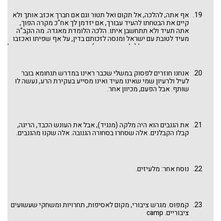
איש" והוא רחום וחנן וסולח. יש במדרש זה ערבוב של אגדתא, הלכה
ומוסר ולא בסדר שאנו רגילים.
אף אתה, להלכה, אל תקום ואל תטור וגם אם חברך אכזב אותך ולא
קיים את הבטחתו להעיד עבורך, אם יזדמן לך אח"כ מקרה הפוך,
אתה תעיד ולא תתחשבן איתו. הלכה הלומדת מאגדה. מה הקב"ה
מעיד לטובת עם ישראל ומנסה לזכותם בדין, על אף שפיתו ואכזבו
אותו במעשה העגל (ולאורך הדורות), אף אתה, ביחסיך עם חברך, אל
תתחשבן ואל תנטור. שהרי בכל מקרה לגופו: "אם לא יגיד ונשא
עוונו".
אנחנו חוזרים לפסוק במשלי שכבר ראינו במדרש תנחומא בובר
לעיל ולרעיון שמי שאינו מעיד ואינו מסייע בעקירת הרע, נעשה לו
שותף. אבל הפעם, מכיוון אחר.
את הגנבים הוא היה מלקה (מנגיד), אבל את העונש הכבד, הריגה,
קבלו הקבלנים. אלה שסחרו בסחורה הגנובה. אלה שקנו מהגנבים.
נוסח אחר: מלעיזים.
קמפוס. מגרש ציבורי, מקום לאסיפות, תחרויות ומשחקי שעשועים
ציבוריים. camp