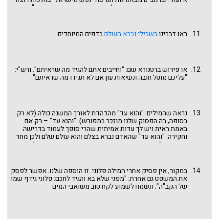
ושמירת הנפש א טז, אך בהלכות סנהדרין יב ג הנוסח הוא: "נפש
אחת מן העולם". וכבר נשפכו דיותות ונשברו קולמוסים רבים על
עניין זה.
ראו דברינו
בשבילי נברא העולם
בדפים המיוחדים.
או פירוש ברטנורא שם: "וחייבים אתם להגיד מה שראיתם". ורש"י:
"עליכם מוטל חובה ונשיאות עון אם לא תגידו מה שראיתם".
נראה שהמילים: "והוא עד" מהדהדת לאורך המשנה כולה (לא רק
בסופה, בה הפסוק שלנו מוזכר במפורש). "והוא עד" – רק אם
באמת ראית ויש לך עדות אמיתית שהרי סופך לעמוד בדרישה
וחקירה. "והוא עד" שהאדם נברא בצלם והוא עולם שלם ולכן מחד
גיסא אוי למי שמרשיע אדם חף מפשע ומאידך גיסא אוי למי שנותן
לרוצח שנטל חיי אדם לצאת בלא דין. "והוא עד" – אין להתחמק
מהאחריות הקשה הזו לבוא ולתת עדות. עכ"פ, מהמשנה עולה
שהדילמה הקשה של אזהרת העדים לומר מה שראו או שמעו מצד
במקור, אין פסיק אחרי המילה פלוני. זו הוספה שלנו. אפשר לפסק
אחד, עד כדי איום עליהם ("כיצד מאיימים"?); ועידודם לבוא ולהעיד
את המשפט גם אחרת: "מפני שלא בא והגיד לחכם: פלוני גידף שמו
ולא להתחמק מעימות לכאורה לא להם, מצד שני, היא דבר עתיק
של הקב"ה". ונשמח לשמוע לקח טוב משואבי המים
ויסודי בעולם המשפט.