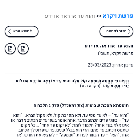
פרשת ויקרא
>>
והוא עד או ראה או ידע
חזור לפרשה
לנושא הבא
והוא עד או ראה או ידע
פרשת ויקרא, תשס"ו
עדכון אחרון: 23/03/2023
וְנֶפֶשׁ כִּי תֶחֱטָא וְשָׁמְעָה קוֹל אָלָה וְהוּא עֵד אוֹ רָאָה אוֹ יָדָע אִם לוֹא
יַגִּיד וְנָשָׂא עֲוֹנוֹ:
(ויקרא ה א)
תוספתא מסכת שבועות (צוקרמאנדל) פרק ג הלכה ח
1
"והוא עד" – לא עד מפי עד, ולא מפי בת קול, ולא מקול הברא.
"והוא
עד" – בשני עדים הכתוב מדבר. אתה אומר בשני עדים הכתוב מדבר, או
אינו אלא בעד אחד? תלמוד לומר: "לא יקום עד אחד" … כל מקום
שתפס הכתוב עֵד סתם, הרי הוא בכלל שנים, עד שיפרוט לך הכתוב
אחד. "הוא" – עד הכשר לעדות. "ושמעה" – להוציא את החרש. "או