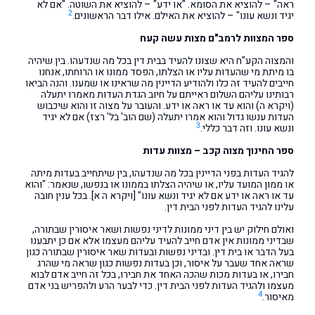
ראה" – להוציא את הסומא. "או ידע" – להוציא את השוטה. "אם לא
2
יגיד ונשא עונו" – להוציא את האילם. אילו דבר הראשונים.
ספר המצוות לרמב"ם מצות עשה קעח
והמצוה הקע"ח היא שצונו להעיד בבית דין בכל מה שנדעהו. בין שיהיה
בו מיתת מי שהעדות עליו או הצלתו, הפסד ממונו או הרוחתו, אנחנו
חייבים להעיד זה כלו ולהודיע הדיינין מה שראינו או שמענו. והנה הביאו
רבותינו עליהם השלום ראייתם על חיוב הגדת העדות מאמרו יתעלה
(ויקרא ה) והוא עד או ראה או ידע. והעובר על מצוה זו והוא שיכבוש
העדות ענשו גדול והוא אמרו יתעלה (שם הוב' בל' רצז) אם לא יגיד
3
ונשא עונו. וזה דבר כללי.
ספר החינוך מצוה קכב – מצוות עדות
להגיד העדות בפני הדיינין בכל מה שנדעהו, בין שיתחייב בעדות מיתה
או ממון המועד עליו, או שיהיה הצלתו בממונו או בנפשו, שנאמר: "והוא
עד או ראה או ידע אם לא יגיד ונשא עונו" [ויקרא ה א]. בכל ענין חובה
עלינו להגיד העדות לפני הבית דין.
ואולם חילוק יש בין דיני ממונות לדיני נפשות ושאר איסורין שבתורה,
שבדיני ממונות אין אדם חייב להעיד עליהם מעצמו אלא אם כן יתבענו
בעל הדבר או בית דין. ובדיני נפשות ובעדות שאר איסורין שבתורה כגון
שראה אחד שעבר על איסור, וכן בעדות נפשות כגון שראה מי שהרג
חבירו, או בעדות מכות שהכה האחד את חבירו, בכל זה חייב אדם לבוא
מעצמו ולהגיד העדות לפני הבית דין. כדי לבער הרע ולהפריש בני אדם
4
מאיסור.