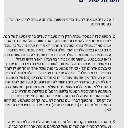
על עדים שבאים להעיד בדיני נפשות ועדותם עשויה לחייב את הנדון
בעונש הריגה.
המשנה דנה במסר שבית הדין היה מעביר לעדים בדיני נפשות על מנת
לשכנע אותם לא להסס בעדותם. מקריאה פשוטה של המשנה נראה
שהביטוי "בשבילי נברא העולם" מתחבר לאמירות שלפניה על כך שכל
אדם נברא בצלם אלהים והוא עולם ומלואו. נראה שבפשטות מדובר
על הנרצח שבמותו אבד עולם שלם ודמיו צועקים לעשיית משפט צדק
(ראו שם בקטע שהשמטנו אזכור רצח הבל). ראו מדרש הגדול
בראשית ט ו פרשת נח על הפסוק: "שופך דם האדם באדם דמו ישפך
כי בצלם אלהים וכו' - כאילו ממעט בדמות שכל אחד ואחד יש לו לומר
בשבילי נברא העולם". שוב לא יוכל הנרצח להלך בעולם ולומר "בשבילי
נברא העולם"! אך אפשר שהדברים נאמרים הדברים (גם) על הנאשם
אם לא רצח, כאזהרה לעדים (חשד לעדים רשעים) שעליהם לומר את
האמת ללא מורא וללא משוא פנים ושלא ימיתו אדם חף מפשע. ככה
משתמע מהתוספת הקטנה בלשון הרמב"ם בהלכות סנהדרין יב ג:
"אמרו העדים: היתה לו התראה ומכירין אנו אותו, מאיימין בית דין
עליהן וכו' ". והמשך דבריו שם בדומה למשנה. כך גם משתמע מפירוש
המאירי על משנה זו (בפירושו לגמרא). ראו פירוש שטיינזלץ בעיונים
כאן.
נראה שהדרשה הקודמת על איבוד או קיום עולם מלא לא מספיקה
ועשויה להפחיד את העדים שעל כתפיהם מונחת אחריות כה כבדה,