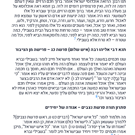
תנו רבנן: הרואה אוכלוסי ישראל אומר: ברוך חכם הרזים. שאין דעתם
דומה זה לזה, ואין פרצופיהן דומים זה לזה. בן זומא ראה אוכלוסא על
גב מעלה בהר הבית, אמר: ברוך חכם הרזים, וברוך שברא כל אלו
לשמשני. הוא היה אומר: כמה יגיעות יגע אדם הראשון עד שמצא פת
לאכול: חרש, וזרע, וקצר, ועמר, ודש, וזרה, וברר, וטחן, והרקיד, ולש,
ואפה, ואחר כך אכל, ואני משכים ומוצא כל אלו מתוקנין לפני. הוא היה
אומר: אורח טוב מהו אומר – כמה טרחות טרח בעל הבית בשבילי, כמה
בשר הביא לפני, כמה יין הביא לפני, כמה גלוסקאות הביא לפני, וכל מה
7
שטרח – לא טרח אלא בשבילי.
תנא דבי אליהו רבה (איש שלום) פרשה כג – פרישה מן הציבור
שנו חכמים במשנה: כל אחד ואחד מישראל חייב לומר: בשבילי נברא
העולם. לא יאמר אדם לעצמו: העולם הזה מלא תוהו ובוהו, אלך אוכל
ואשתה ואהנה ואלך מן העולם … אם תלמיד חכם הוא, חוסך בו חכמה
ובינה דיעה והשכל. ואם פנה עצמו לדברים אחרים עליו הוא אומר: "כִּי
נָבָל נְבָלָה יְדַבֵּר וגו' " (ישעיהו לב ו). לא יראה אדם את הרבים בצער
ויאמר: אלך אוכל ואשתה אהנה מן העולם … מיכן אמרו: אפילו חכם
שבישראל שהוא כמשה אבי החכמה אבי נביאים וחסיד כאהרן אחיו לא
יאמר, הואיל והריני בתוך ביתי שלום עליך נפשי, אלא יצא ויהא עם
8
הציבור בצער וכו'.
פתרון תורה פרשת נצבים – אגודה של יחידים
מה תלמוד לומר: "כל איש ישראל" (דברים כט ט, ראש פרשת נצבים)?
ללמדך שעשאן הקב"ה לישראל כולם אגודה אחת, כן הוא אומר:
"ואגודתו על ארץ יסדה" (עמוס ט ו). דבר אחר: "כל איש ישראל", מיכן
אמרו חכמים: כל יחיד ויחיד שבישראל חיב לומר: "בשבילי נברא