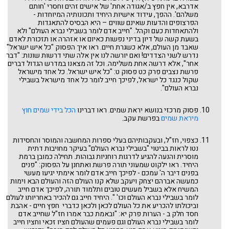
אדרבא, אין חפץ ב/אגודה אחת' של אישים זהים וחסרי 'חותם
משלהם'. ההפך, עידוד אישיות היחיד ותכונותיה המיוחדות -
הפרצופים והדעות שאינם שווים – היא הבסיס להתאגדות
ולהתאחדות כעם וקהל. "חייב אדם לומר בשבילי נברא העולם" ולא
בשעת קשה של דיון בדיני נפשות כאיום או אזהרה או תזכורת לאדם
שאבד מן העולם, אלא כשגרת חיים. ראו איך הפסוק "כל איש ישראל"
נדרש לשני הצדדים! ואם יורשה לנו אין אלה שתי דרשות שונות: "דבר
אחר", אלא דרשה אחת משלימה. וכל זה מצאנו במדרש הגדול דברים
פרשת נצבים פרק כט פסוק ט: "כל איש ישראל. כל אחד מישראל
שקול כנגד כל ישראל, לפיכך חייב לומר כל אחד מישראל בשבילי
נברא העולם".
פסוק מרכזי בנושא יראת שמים. ראו דברינו
הכל בידי שמים חוץ
מיראת שמים
בפרשת עקב.
כצפוי, חז"ל, ובעקבותיהם בעלי ספרות המחשבה והמוסר והחסידות
נטו לראות בביטוי "בשבילי נברא העולם" בעיקר מחויבות דתית
מוסרית והנעה להגיע לדרגות רוחניות גבוהות. תחילה כמובן ברמת
היחיד. ראו ילקוט שמעוני תורה פרשת ואתחנן על הפסוק: "פנים
בפנים דיבר ה' עמכם - לפיכך חייב אדם לומר אימתי יגיעו מעשי
כמעשה אברהם יצחק ויעקב שלא קנו העולם הזה והעולם הבא וימות
המשיח אלא בשביל מעשים טובים ותלמוד תורה, לפיכך אדם חייב
לומר בשבילי נברא העולם וכו' ". היחיד חייב גם להכיר באחריותו לעולם
וביכולתו להכריע את כל העולם לכאן ולכאן כדברי חפץ חיים - אהבת
חסד חלק ב - הערות פרק יא: "ובאמת כבר אמרו חז"ל שחייב אדם
לומר בשבילי נברא העולם וגם פעמים שהעולם חציו זכאי וחציו חייב