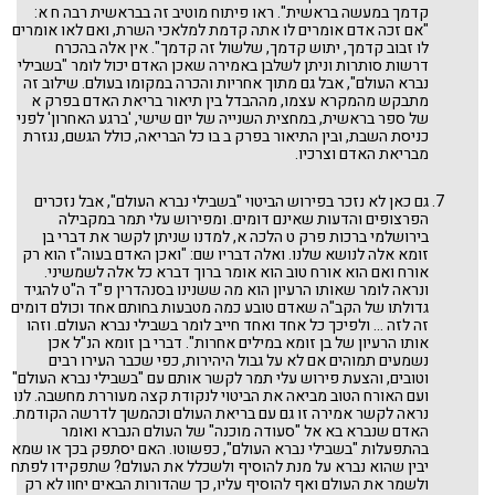
קדמך במעשה בראשית". ראו פיתוח מוטיב זה בבראשית רבה ח א:
"אם זכה אדם אומרים לו אתה קדמת למלאכי השרת, ואם לאו אומרים
לו זבוב קדמך, יתוש קדמך, שלשול זה קדמך". אין אלה בהכרח
דרשות סותרות וניתן לשלבן באמירה שאכן האדם יכול לומר "בשבילי
נברא העולם", אבל גם מתוך אחריות והכרה במקומו בעולם. שילוב זה
מתבקש מהמקרא עצמו, מההבדל בין תיאור בריאת האדם בפרק א
של ספר בראשית, במחצית השנייה של יום שישי, 'ברגע האחרון' לפני
כניסת השבת, ובין התיאור בפרק ב בו כל הבריאה, כולל הגשם, נגזרת
מבריאת האדם וצרכיו.
גם כאן לא נזכר בפירוש הביטוי "בשבילי נברא העולם", אבל נזכרים
הפרצופים והדעות שאינם דומים. ומפירוש עלי תמר במקבילה
בירושלמי ברכות פרק ט הלכה א, למדנו שניתן לקשר את דברי בן
זומא אלה לנושא שלנו. ואלה דבריו שם: "ואכן האדם בעוה"ז הוא רק
אורח ואם הוא אורח טוב הוא אומר ברוך דברא כל אלה לשמשיני.
ונראה לומר שאותו הרעיון הוא מה ששנינו בסנהדרין פ"ד ה"ט להגיד
גדולתו של הקב"ה שאדם טובע כמה מטבעות בחותם אחד וכולם דומים
זה לזה ... ולפיכך כל אחד ואחד חייב לומר בשבילי נברא העולם. וזהו
אותו הרעיון של בן זומא במילים אחרות". דברי בן זומא הנ"ל אכן
נשמעים תמוהים אם לא על גבול היהירות, כפי שכבר העירו רבים
וטובים, והצעת פירוש עלי תמר לקשר אותם עם "בשבילי נברא העולם"
ועם האורח הטוב מביאה את הביטוי לנקודת קצה מעוררת מחשבה. לנו
נראה לקשר אמירה זו גם עם בריאת העולם וכהמשך לדרשה הקודמת.
האדם שנברא בא אל "סעודה מוכנה" של העולם הנברא ואומר
בהתפעלות "בשבילי נברא העולם", כפשוטו. האם יסתפק בכך או שמא
יבין שהוא נברא על מנת להוסיף ולשכלל את העולם? שתפקידו לפתח
ולשמר את העולם ואף להוסיף עליו, כך שהדורות הבאים יחוו לא רק