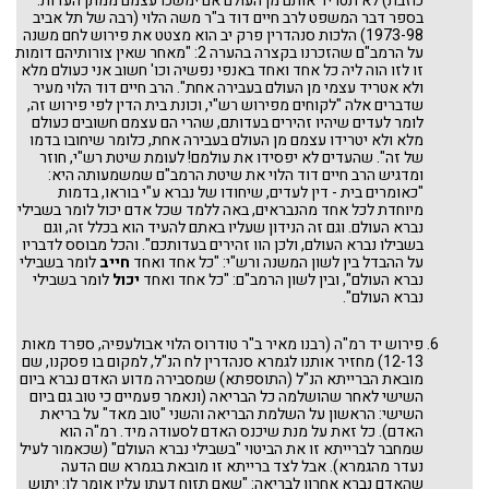
כוזבת) לא תטריד אותם מן העולם אם ימשכו עצמם ממתן העדות.
בספר דבר המשפט לרב חיים דוד ב"ר משה הלוי (רבה של תל אביב
1973-98) הלכות סנהדרין פרק יב הוא מצטט את פירוש לחם משנה
על הרמב"ם שהזכרנו בקצרה בהערה 2: "מאחר שאין צורותיהם דומות
זו לזו הוה ליה כל אחד ואחד באנפי נפשיה וכו' חשוב אני כעולם מלא
ולא אטריד עצמי מן העולם בעבירה אחת". הרב חיים דוד הלוי מעיר
שדברים אלה "לקוחים מפירוש רש"י, וכונת בית הדין לפי פירוש זה,
לומר לעדים שיהיו זהירים בעדותם, שהרי הם עצמם חשובים כעולם
מלא ולא יטרידו עצמם מן העולם בעבירה אחת, כלומר שיחובו בדמו
של זה". שהעדים לא יפסידו את עולמם! לעומת שיטת רש"י, חוזר
ומדגיש הרב חיים דוד הלוי את שיטת הרמב"ם שמשמעותה היא:
"כאומרים בית - דין לעדים, שיחודו של נברא ע"י בוראו, בדמות
מיוחדת לכל אחד מהנבראים, באה ללמד שכל אדם יכול לומר בשבילי
נברא העולם. וגם זה הנידון שעליו באתם להעיד הוא בכלל זה, וגם
בשבילו נברא העולם, ולכן הוו זהירים בעדותכם". והכל מבוסס לדבריו
על ההבדל בין לשון המשנה ורש"י: "כל אחד ואחד
חייב
לומר בשבילי
נברא העולם", ובין לשון הרמב"ם: "כל אחד ואחד
יכול
לומר בשבילי
נברא העולם".
פירוש יד רמ"ה (רבנו מאיר ב"ר טודרוס הלוי אבולעפיה, ספרד מאות
12-13) מחזיר אותנו לגמרא סנהדרין לח הנ"ל, למקום בו פסקנו, שם
מובאת הברייתא הנ"ל (התוספתא) שמסבירה מדוע האדם נברא ביום
השישי לאחר שהושלמה כל הבריאה (ונאמר פעמיים כי טוב גם ביום
השישי: הראשון על השלמת הבריאה והשני "טוב מאד" על בריאת
האדם). כל זאת על מנת שיכנס האדם לסעודה מיד. רמ"ה הוא
שמחבר לברייתא זו את הביטוי "בשבילי נברא העולם" (שכאמור לעיל
נעדר מהגמרא). אבל לצד ברייתא זו מובאת בגמרא שם הדעה
שהאדם נברא אחרון לבריאה: "שאם תזוח דעתו עליו אומר לו: יתוש