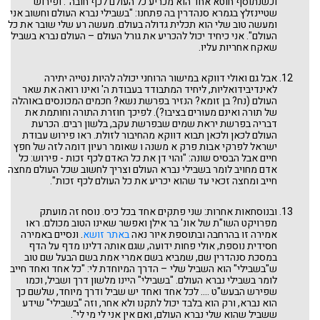
וכשנתוסף חוטא אחד הוא מכריע כל העולם לכף חובה". ופירוש
שטיינזלץ בגמרא סנהדרין בה פתחנו: "בשבילי נברא העולם וחשוב אני
ומעשה טוב שלי הוא תכלית גדולה בעולם. מעשה רע שלי שובר את כל
העולם". אני כיחיד יכול להכריע את גורל העולם – העולם נברא בשביל
שאקח אחריות עליו.
אבל גם ואולי דווקא במישור הרוחני יכולה להיות נטייה יתירה
לאינדיבידואליות, ליחיד המתבודד בעבודת ה' ואינו רואה את שאר
העולם (נח? בן זומא? הנזיר בפרשת נשא? חכמים המכונסים באוהלה
של תורה ואינם מעורים בציבו?). לפיכך חוזרת התורה וחותמת את
דבריה בפרשת יראת שמים שבפרשת עקב, בלשון רבים. הכרעת
העולם לכאן ולכאן תבוא דווקא מהחיבור לזולת. ראו פירוש עבודת
ישראל לפרקי אבות פרק א משנה ו שאומר רעיון דומה לזה של חפץ
חיים אבל הבסיס שונה: "והוי דן את כל האדם לכף זכות - פירוש: כל
אדם מחויב לומר בשבילי נברא העולם וצריך לחשוב שכל העולם מחצה
חייב ומחצה זכאי עד שהוא יכריע את כל העולם לכף זכות".
ובנוסחאות אחרות: שני פתקים אחד בכל כיס. נוסח זה מועתק
מפרויקט השו"ת של אונ' בר אילן ואפשר שאינו הטוב מכולם. ראו
אמירה זו בהרחבה ובתוספת איור נאה
באתר זושא
. ונסיים באמירה
חסידית נוספת, אולי פחות ידועה, שגם אותה דלינו מדף על הדף
במסכת סנהדרין שם, שמביא בשם אמרי אמת בשם הבעל שם טוב
ש"בשבילי" הוא השביל שלי – הדרך המיוחדת לי: "כל אחד ואחד חייב
לומר בשבילי נברא העולם. "בשבילי" היינו מלשון דרך ושביל, וכמו
שפירש הבעש"ט .... לכל אחד ואחד יש שביל ודרך מיוחד, שלשם כך
הוא נברא, ורק הוא בלבד יכול לתקנו ולא אחר, וזה "בשבילי" שידע
ששביל שהוא שלי נברא העולם, ואם אין אני לי מי לי".