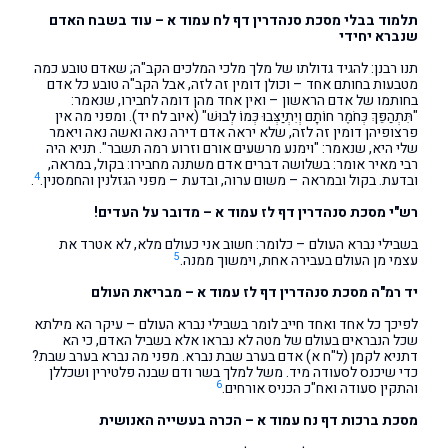
תלמוד בבלי מסכת סנהדרין דף לח עמוד א – עוד בשבח האדם
שנברא יחידי
תנו רבנן: להגיד גדולתו של מלך מלכי המלכים הקב"ה; שאדם טובע כמה
מטבעות בחותם אחד – וכולן דומין זה לזה, אבל הקב"ה טובע כל אדם
בחותמו של אדם הראשון – ואין אחד מהן דומה לחבירו, שנאמר:
"תִּתְהַפֵּךְ כְּחֹמֶר חוֹתָם וְיִתְיַצְּבוּ כְּמוֹ לְבוּשׁ" (איוב לח יד). ומפני מה אין
פרצופיהן דומין זה לזה, שלא יראה אדם דירה נאה ואשה נאה ויאמר
שלי היא, שנאמר: "וימנע מרשעים אורם וזרוע רמה תשבר". תניא היה
רבי מאיר אומר: בשלושה דברים אדם משתנה מחבירו: בקול, במראה,
4
ובדעת. בקול ובמראה – משום ערוה, ובדעת – מפני הגזלנין והחמסנין.
.
רש"י מסכת סנהדרין דף לז עמוד א – מדובר על העדים!
בשבילי נברא העולם – כלומר: חשוב אני כעולם מלא, לא אטרד את
5
עצמי מן העולם בעבירה אחת, וימשוך ממנה.
יד רמ"ה מסכת סנהדרין דף לז עמוד א – מבריאת העולם
לפיכך כל אחד ואחד חייב לומר בשבילי נברא העולם – עיקר הא מילתא
שכל הנבראים בעולם של מטה לא נבראו אלא בשביל האדם, כי הא
דתניא לקמן (ל"ח א) אדם בערב שבת נברא. מפני מה נברא בערב שבת?
כדי שיכנס לסעודה מיד. משל למלך בשר ודם שבנה פלטירין ושכללן
6
והתקין סעודה ואח"כ הכניס אורחים.
מסכת ברכות דף נח עמוד א – הכרה בעשייה האנושית