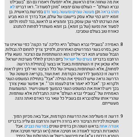
את מה שחווה אדם הראשון, אלא יתפעלו ויאמרו גם הם: "בשבילנו
נברא העולם" – העולם שהם ימצאו "מוכן לסעודה". ראו דברינו
לא
תוהו בראה
וכן
מעשה שמים ומעשה בשר ודם
בפרשת בראשית. בן
זומא ידוע כמי שלא עסק ביישובו של עולם, אבל בדרך זו הוא מביע
את הערכתו למי שכן עוסק בכך וממציא גג לראשו, בגד לגופו ולחם
לסעוד את נפשו (של בן זומא). בן זומא משתדל לפחות להתנהג
כאורח טוב בעולם שסביבו.
האמירה "בשבילי נברא העולם" היא הליכה 'עד הקצה' כפי שראינו עד
כאן, בפרט בשני המדרשים האחרונים, ולפיכך צריך לתחום לה גבולות.
הגבול שמציע תנא דבי אליהו הוא ההשתתפות עם הציבור. נושא עליו
הרחבנו בדברינו
צערם של ישראל
ביום הזכרון לחללי מערכות ישראל.
אלא שכאן אין זו השתתפות באבל או בצער (בתחילת הדרשה
לפחות), אלא השתתפות בעשייה של כלל הציבור ואי לכך ניתן לראות
דרשה זו כהמשך לדרשה הקודמת. זאת ועוד, בקריאה פשוטה של
הדרשה נראה שיש להוסיף את המילה "אבל" בתחילת המשפט השני
ולקרוא כך: "אבל לא יאמר אדם לעצמו וכו' ". אך אפשר שאין צורך
בכך ויש לראות את המשפט השני כהמשך פשוט וישיר. המשמעות
האמתית של "בשבילי נברא העולם" איננה התבדלות אלא שותפות.
שהרי אותו עולם נברא גם בשביל כל שאר בני האדם ואתה נהנה
מעשייתם.
דרשה זו משלימה את הדרשות הקודמות, אבל באה מכיוון הפוך.
חשיבות לכידות הציבור היא ברורה וידועה והרחבנו גם עליה בדברינו
אגודה אחת
בראש השנה וכן בדפים שונים
בפרשת נצבים
. אבל
התאגדות הציבור לאגודה או חטיבה אחת (ראו הביטוי חטיבה אחת
בגמרא ברכות ו ע"א) אין פירושה ביטול או התבטלות של היחיד.