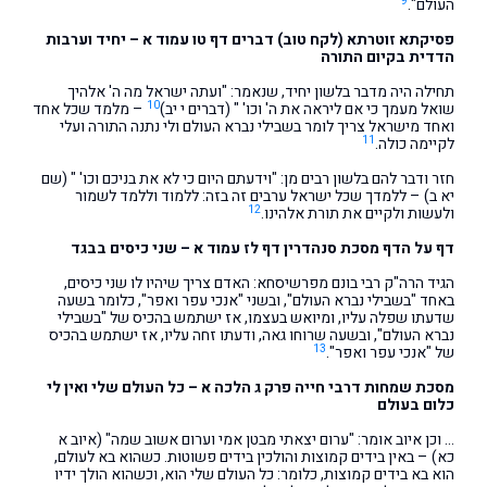
9
העולם".
פסיקתא זוטרתא (לקח טוב) דברים דף טו עמוד א – יחיד וערבות
הדדית בקיום התורה
תחילה היה מדבר בלשון יחיד, שנאמר: "ועתה ישראל מה ה' אלהיך
10
שואל מעמך כי אם ליראה את ה' וכו' " (דברים י יב)
– מלמד שכל אחד
ואחד מישראל צריך לומר בשבילי נברא העולם ולי נתנה התורה ועלי
11
לקיימה כולה.
חזר ודבר להם בלשון רבים מן: "וידעתם היום כי לא את בניכם וכו' " (שם
יא ב) – ללמדך שכל ישראל ערבים זה בזה: ללמוד וללמד לשמור
12
ולעשות ולקיים את תורת אלהינו.
דף על הדף מסכת סנהדרין דף לז עמוד א – שני כיסים בבגד
הגיד הרה"ק רבי בונם מפרשיסחא: האדם צריך שיהיו לו שני כיסים,
באחד "בשבילי נברא העולם", ובשני "אנכי עפר ואפר", כלומר בשעה
שדעתו שפלה עליו, ומיואש בעצמו, אז ישתמש בהכיס של "בשבילי
נברא העולם", ובשעה שרוחו גאה, ודעתו זחה עליו, אז ישתמש בהכיס
13
של "אנכי עפר ואפר".
מסכת שמחות דרבי חייה פרק ג הלכה א – כל העולם שלי ואין לי
כלום בעולם
… וכן איוב אומר: "ערום יצאתי מבטן אמי וערום אשוב שמה" (איוב א
כא) – באין בידים קמוצות והולכין בידים פשוטות. כשהוא בא לעולם,
הוא בא בידים קמוצות, כלומר: כל העולם שלי הוא, וכשהוא הולך ידיו