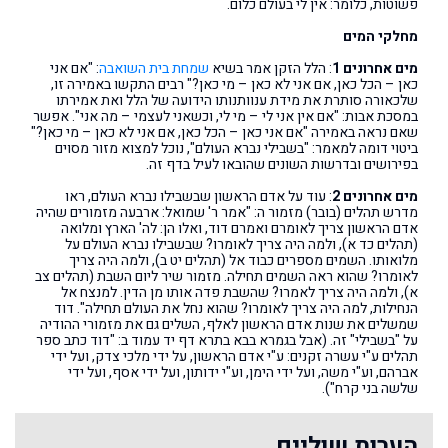
פשוטות, כלומר: אין לי בעולם כלום.
מחלקי המים
מים אחרונים 1
: הלל הזקן אמר בשיא
שמחת בית השואבה
: "אם אני
כאן – הכל כאן, אם אני לא כאן – מי כאן?" רבים התקשו באמירה זו,
שלכאורה סותרת את מידת ענוותנותו הידועה של הלל ואת אמירתו
במסכת אבות: "אם אין אני לי – מי לי, וכשאני לעצמי – מה אני". אפשר
שאם נראה באמירה "אם אני כאן – הכל כאן, אם אני לא כאן – מי כאן?"
ביטוי דומה למאמר: "בשבילי נברא העולם", נוכל למצוא מזור מסוים
בפירושים ובדרשות השונים שהובאו לעיל בדף זה.
מים אחרונים 2
: עוד על אדם הראשון שבשבילו נברא העולם, ראו
מדרש תהלים (בובר) מזמור ה: "אמר ר' שמואל: ארבעה מזמורים שהיה
אדם הראשון צריך לאומרם ואמרם דוד, ואלו הן: לה' הארץ ומלואה
(תהלים כד א), ולמה היה צריך לאומרו? שבשבילו נברא העולם על
מלואותו. השמים מספרים כבוד אל (תהלים יט ב), ולמה היה צריך
לאומרו? שהוא ראה השמים תחילה. מזמור שיר ליום השבת (תהלים צב
א), ולמה היה צריך לאמרו? שהשבת פדה אותו מן הדין. למנצח אל
הנחילות, למה היה צריך לאומרו? שהוא נחל את העולם תחילה". דוד
שמשלים את שנות אדם הראשון לאלף, השלים גם את מזמורי ההודיה
על "בשבילי" זה. (אבל בגמרא בבא בתרא דף יד עמוד ב: "דוד כתב ספר
תהלים ע"י עשרה זקנים: ע"י אדם הראשון, על ידי מלכי צדק, ועל ידי
אברהם, וע"י משה, ועל ידי הימן, וע"י ידותון, ועל ידי אסף, ועל ידי
שלשה בני קרח").
הערות שוליים