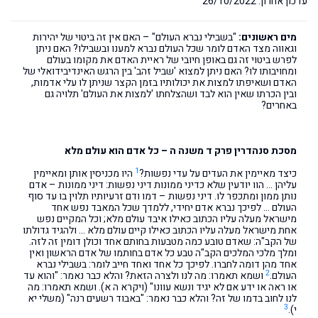
עדכון אחרון: 26/10/2022
מים ראשונים:
"בשבילי נברא העולם" – האם אין זה ביטוי של יהירות
וגאווה מצד האדם לומר שכל העולם נברא למענו ובשבילו? האם ניתן
לפרש ביטוי זה גם באופן חיובי של ראיית האדם את מקומו בעולם
ומחויבותו לו? האם ניתן למצוא 'שביל זהב' בין הרגש האינדיבידואלי של
האדם ושאיפתו למצות את יכולותיו בזמן הקצר שניתן לו עלי אדמות,
ובין הכרתו שאין הוא לבד ושהצלחתו 'למצות את העולם' תלויה גם
באחרים?
מסכת סנהדרין פרק ד משנה ה – כל אדם הוא עולם מלא
1
כיצד מאיימין את העדים על עדי נפשות?
היו מכניסין אותן ומאיימין
עליהן … הוו יודעין שלא כדיני ממונות דיני נפשות: דיני ממונות – אדם
נותן ממון ומתכפר לו. דיני נפשות – דמו ודם זרעיותיו תלוין בו עד סוף
העולם … לפיכך נברא אדם יחידי, ללמדך שכל המאבד נפש אחד
מישראל מעלה עליו הכתוב כאילו איבד עולם מלא; וכל המקיים נפש
אחת מישראל מעלה עליו הכתוב כאילו קיים עולם מלא … ולהגיד גדולתו
של הקב"ה: שאדם טובע כמה מטבעות בחותם אחד וכולן דומין זה לזה.
ומלך מלכי המלכים הקב"ה טבע כל אדם בחותמו של אדם הראשון ואין
אחד מהן דומה לחברו. לפיכך כל אחד ואחד חייב לומר: בשבילי נברא
2
העולם.
ושמא תאמרו: מה לנו ולצרה הזאת? והלא כבר נאמר: "והוא עד
או ראה או ידע אם לא יגיד ונשא עוונו" (ויקרא ה א). ושמא תאמרו: מה
לנו לחוב בדמו של זה? והלא כבר נאמר: "באבוד רשעים רנה" (משלי יא
3
י).