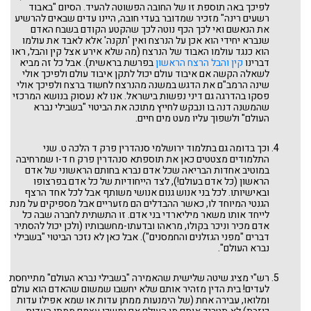
לפיכך באה תוספת זו של החובה הפשוטה להעיד. הסיום "באבוד
רשעים רינה" מזכיר שמדובר בעדי חובה, היינו עדים שבאים להרשיע
את הנאשם ואי לכך הכף נוטה לכך שהקטע הקודם בשבח האדם
שנברא יחידי הוא אכן על הנרצח ואין 'תקנה' אלא לאבד את עולמו
הוא כנגד עולמו האבוד של הנרצח (מה שלא אירע אצל קין והבל, ראו
דברינו
קין והבל הרצח הראשון
בפרשת בראשית). אבל כל זה מביא
לשאלה הקשה אם איבוד עולם יכול לתקן איבוד עולם ולפיכך אולי
שינה הרמב"ם את הדגש במשנה מהנרצח לחשוד ברצח ולפיכך אולי
פסקו בהדרגה גם דיני נפשות בישראל. אנו לא נעסוק בנושא המרכזי
שהמשנה דנה בו ונבקש לחייץ מתוכה את הביטוי "בשבילי נברא
העולם" ולשפוך עליו מעט מים חיים.
וכך בדומה גם בתלמוד ירושלמי סנהדרין פרק ד הלכה ט. שני
התלמודים מצטטים כאן את תוספתא סנהדרין פרק ח ד-ו שמרחיבה
במוטיב אחדות הבריאה שכל אדם נברא בחותם הראשוני של אדם
הראשון (כל אדם בעולם!), לצד הייחודיות של כל אדם בפרצופו
ובאישיותו. לכל בני אנוש גנום אנושי משותף אבל לכל אחד הרצף
הגנטי המיוחד לו, כאשר ההבדלים הם מזעריים אבל מספיקים על מנת
לייחד אותו משאר מיליארדי בני אדם. זו התשתית לחברה שבה כל
אדם מכיר וניכר בקולו, מראהו ובדעתו-מחשבותיו (ולכן יכול להסתיר
דברים "מפני הגזלנים והחמסנים"). אבל כאן לא נזכר הביטוי "בשבילי
נברא העולם".
רש"י מציג שיטה שלישית שהאמירה "בשבילי נברא העולם" מתייחסת
לעדים! בית הדין מזהיר אותם שלא יחשבו שמשום שהאדם הוא עולם
ומלואו, עבירה אחת (של הימנעות ממתן עדות או שמא אפילו עדות