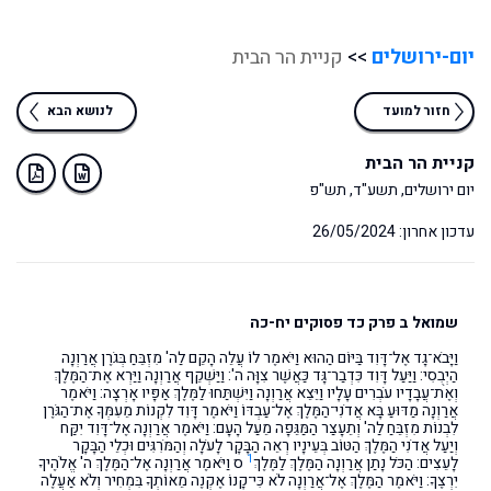
יום-ירושלים
>>
קניית הר הבית
חזור למועד
לנושא הבא
קניית הר הבית
יום ירושלים, תשע"ד, תש"פ
עדכון אחרון: 26/05/2024
שמואל ב פרק כד פסוקים יח-כה
וַיָּבֹא־גָד אֶל־דָּוִד בַּיּוֹם הַהוּא וַיֹּאמֶר לוֹ עֲלֵה הָקֵם לַה' מִזְבֵּחַ בְּגֹרֶן אֲרַוְנָה
הַיְבֻסִי: וַיַּעַל דָּוִד כִּדְבַר־גָּד כַּאֲשֶׁר צִוָּה ה': וַיַּשְׁקֵף אֲרַוְנָה וַיַּרְא אֶת־הַמֶּלֶךְ
וְאֶת־עֲבָדָיו עֹבְרִים עָלָיו וַיֵּצֵא אֲרַוְנָה וַיִּשְׁתַּחוּ לַמֶּלֶךְ אַפָּיו אָרְצָה: וַיֹּאמֶר
אֲרַוְנָה מַדּוּעַ בָּא אֲדֹנִי־הַמֶּלֶךְ אֶל־עַבְדּוֹ וַיֹּאמֶר דָּוִד לִקְנוֹת מֵעִמְּךָ אֶת־הַגֹּרֶן
לִבְנוֹת מִזְבֵּחַ לַה' וְתֵעָצַר הַמַּגֵּפָה מֵעַל הָעָם: וַיֹּאמֶר אֲרַוְנָה אֶל־דָּוִד יִקַּח
וְיַעַל אֲדֹנִי הַמֶּלֶךְ הַטּוֹב בְּעֵינָיו רְאֵה הַבָּקָר לָעֹלָה וְהַמֹּרִגִּים וּכְלֵי הַבָּקָר
1
לָעֵצִים: הַכֹּל נָתַן אֲרַוְנָה הַמֶּלֶךְ לַמֶּלֶךְ
ס וַיֹּאמֶר אֲרַוְנָה אֶל־הַמֶּלֶךְ ה' אֱלֹהֶיךָ
יִרְצֶךָ: וַיֹּאמֶר הַמֶּלֶךְ אֶל־אֲרַוְנָה לֹא כִּי־קָנוֹ אֶקְנֶה מֵאוֹתְךָ בִּמְחִיר וְלֹא אַעֲלֶה