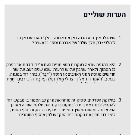
הערות שוליים
שימו לב איך הוא מכנה כאן את ארונה - מלך! האם יש כאן הד
ל"מלכיצדק מלך שלם" של אברהם וספר בראשית?
היא המגפה שבאה בעקבות חטא מניית העם ע"י דוד כמתואר בפרק
כג הסמוך, ולאחר שמבין שלוש הרעות: שבע שנים רעב, שלושה
חודשים מנוסה מפני האויבים או מגפה ("דֶּבֶר"), בוחר דוד במגפה,
ככתוב: "וַיֹּאמֶר דָּוִד אֶל גָּד צַר לִי מְאֹד נִפְּלָה נָּא בְיַד ה' כִּי רַבִּים רַחֲמָיו
וּבְיַד אָדָם אַל אֶפֹּלָה". וביום אחד של דֶּבֶר מתים בכל הארץ: "מִדָּן וְעַד
בְּאֵר שֶׁבַע שִׁבְעִים אֶלֶף אִישׁ". בסיפור זה מסתיים ספר שמואל ב
אחרי שלכאורה כבר נחתם בשירת דוד הגדולה, ב"דברי דוד
האחרונים נאום דוד בן ישי" (השירה הקטנה) וברשימת הגיבורים
בחלוקת הפרקים, פסוק זה פותח את פרק כב הסמוך בו מבקש דוד
אשר לדוד. סיום זה מטיל צל כבד על סיום מלכות דוד, אבל גם פותח
להתחיל לבנות את בית ה' במקום בו קנה את חלקת השדה מארנן
צהר של אור.
הוא ארונה. ומשם ממשיך הסיפור בפרקים כג-כט, עד סוף הספר,
כיצד דוד מכין את הקמת בית המקדש למן איסוף החומרים
הדרושים, גיוס כח אדם, העמדת משמרות הלוויים וכלה בנאום
הפרידה הגדול והמלכה מסודרת של שלמה. אבל פסוק זה יכול גם
להיחשב כסיום פרק כא וסיפור קניית הר הבית מתוך מבט לעתיד
ואזכור מטרת כל העניין, לאמר: כאן עתיד להיבנות בית ה'. ואולי גם