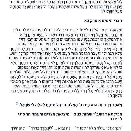
לַה' אֱלֹהַי עֹלוֹת חִנָּם וַיִּקֶן דָּוִד אֶת־הַגֹּרֶן וְאֶת־הַבָּקָר בְּכֶסֶף שְׁקָלִים חֲמִשִּׁים:
וַיִּבֶן שָׁם דָּוִד מִזְבֵּחַ לַה' וַיַּעַל עֹלוֹת וּשְׁלָמִים וַיֵּעָתֵר ה' לָאָרֶץ וַתֵּעָצַר הַמַּגֵּפָה
2
מֵעַל יִשְׂרָאֵל.
דברי הימים א פרק כא
וּמַלְאַךְ ה' אָמַר אֶל־גָּד לֵאמֹר לְדָוִיד כִּי יַעֲלֶה דָוִיד לְהָקִים מִזְבֵּחַ לַה' בְּגֹרֶן
אָרְנָן הַיְבֻסִי: וַיַּעַל דָּוִיד בִּדְבַר־גָּד אֲשֶׁר דִּבֶּר בְּשֵׁם ה': וַיָּשָׁב אָרְנָן וַיַּרְא
אֶת־הַמַּלְאָךְ וְאַרְבַּעַת בָּנָיו עִמּוֹ מִתְחַבְּאִים וְאָרְנָן דָּשׁ חִטִּים: וַיָּבֹא דָוִיד
עַד־אָרְנָן וַיַּבֵּט אָרְנָן וַיַּרְא אֶת־דָּוִיד וַיֵּצֵא מִן־הַגֹּרֶן וַיִּשְׁתַּחוּ לְדָוִיד אַפַּיִם
אָרְצָה: וַיֹּאמֶר דָּוִיד אֶל־אָרְנָן תְּנָה־לִּי מְקוֹם הַגֹּרֶן וְאֶבְנֶה־בּוֹ מִזְבֵּחַ לַה' בְּכֶסֶף
מָלֵא תְּנֵהוּ לִי וְתֵעָצַר הַמַּגֵּפָה מֵעַל הָעָם: וַיֹּאמֶר אָרְנָן אֶל־דָּוִיד קַח־לָךְ וְיַעַשׂ
אֲדֹנִי הַמֶּלֶךְ הַטּוֹב בְּעֵינָיו רְאֵה נָתַתִּי הַבָּקָר לָעֹלוֹת וְהַמּוֹרִגִּים לָעֵצִים וְהַחִטִּים
לַמִּנְחָה הַכֹּל נָתָתִּי: וַיֹּאמֶר הַמֶּלֶךְ דָּוִיד לְאָרְנָן לֹא כִּי־קָנֹה אֶקְנֶה בְּכֶסֶף מָלֵא
כִּי לֹא־אֶשָּׂא אֲשֶׁר־לְךָ לַה' וְהַעֲלוֹת עוֹלָה חִנָּם: וַיִּתֵּן דָּוִיד לְאָרְנָן בַּמָּקוֹם
שִׁקְלֵי זָהָב מִשְׁקָל שֵׁשׁ מֵאוֹת: וַיִּבֶן שָׁם דָּוִיד מִזְבֵּחַ לַה' וַיַּעַל עֹלוֹת וּשְׁלָמִים
וַיִּקְרָא אֶל־ה' וַיַּעֲנֵהוּ בָאֵשׁ מִן־הַשָּׁמַיִם עַל מִזְבַּח הָעֹלָה: פ וַיֹּאמֶר ה' לַמַּלְאָךְ
וַיָּשֶׁב חַרְבּוֹ אֶל־נְדָנָהּ: בָּעֵת הַהִיא בִּרְאוֹת דָּוִיד כִּי־עָנָהוּ ה' בְּגֹרֶן אָרְנָן הַיְבוּסִי
וַיִּזְבַּח שָׁם: וּמִשְׁכַּן ה' אֲשֶׁר־עָשָׂה מֹשֶׁה בַמִּדְבָּר וּמִזְבַּח הָעוֹלָה בָּעֵת הַהִיא
בַּבָּמָה בְּגִבְעוֹן: וְלֹא־יָכֹל דָּוִיד לָלֶכֶת לְפָנָיו לִדְרֹשׁ אֱלֹהִים כִּי נִבְעַת מִפְּנֵי חֶרֶב
מַלְאַךְ ה':
3
וַיֹּאמֶר דָּוִיד זֶה הוּא בֵּית ה' הָאֱלֹהִים וְזֶה־מִּזְבֵּחַ לְעֹלָה לְיִשְׂרָאֵל.
מכילתא דרשב"י שמות כג כ – מיציאת מצרים ומעמד הר סיני
לבית ה'
"הנה אנכי שולח מלאך לפניך" – זה נביא … "לִשְׁמָרְךָ בדרך" – להזהירך