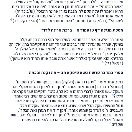
על דברי תורה … "ולהביאך" – לארץ ישראל. "אל המקום" – זה שילה.
"אשר הכינותי" – זה בית עולמים. וכן הוא אומר: "ויבוא גד אל דוד ביום
ההוא ויאמר לו עלה הקם לה' מזבח בגורן ארונה היבוסי" (ש"ב כד יח).
מהוא אומר שם? "ויאמר דויד זה הוא בית ה' אלקים וזה מזבח לעולה
4
לישראל" (דה"א כב א). ואומר: "זאת מנוחתי עדי עד" (תהלים קלב יד).
מסכת מגילה דף טו עמוד א – ברכת ארונה לדוד
ואמר רבי אלעזר אמר רבי חנינא: לעולם אל תהי ברכת הדיוט קלה
בעיניך, שהרי שני גדולי הדור ברכום שני הדיוטות ונתקיימה בהן, ואלו הן:
דוד ודניאל, דוד – דברכיה ארונה, דכתיב: "ויאמר ארונה אל המלך ה'
אלהיך ירצך". דניאל – דברכיה דריוש, דכתיב: "אלהך די אנת פלח לה
בתדירא הוא ישיזבינך (אלהיך אשר אתה עובד אותו תמיד הוא יושיעך)"
5
(דניאל ו יז).
ספרי במדבר פרשת נשא פיסקא מב – מה נקנה ובכמה
כתוב אחד אומר: "ויקן דוד את (חלקת) הגורן בכסף שקלים חמשים"
(שמואל ב כד כד) וכתוב אחד אומר: "ויתן דוד לארנן במקום שקלי זהב
משקל שש מאות" (דברי הימים א כא כה), כיצד יתקיימו שני מקראות
6
הללו?
– מקום הגורן בשש מאות ומקום המזבח בחמישים. רבי אומר
משום אבא יוסף בן דוסתאי: … שנים עשר שבטים היו ולקח מכל אחד
ונטל חמשים שקל מכל שבט ושבט, נמצא שש מאות שקלים מכל
השבטים. ר' אלעזר בן שמוע אומר: "ויקן דוד את הגורן ואת הבקר",
כמפורש בענין. ומהו מפורש בענין? "ויתן דוד לארנון … שקלי זהב .. שש
מאות". אבל הבקר לעולה והמוריגים וכלי הבקר לעצים בחמישים
7
שקלים.