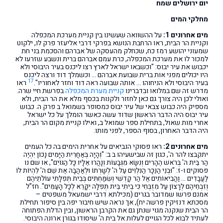
יום ירושלים שמח
מחלקי המים
מים אחרונים 1:
על ההשוואה שעשינו בין קניית מערכת המכפלה
וקניית הר הבית, ראו הרחבת הנושא בפרקי דרבי אליעזר פרק לו, ילקוט
שמעוני יהושע רמז כח, שכחלק מהעסקה של אברהם והסכמת בני חת
למכור לו את מערכת המכפלה, כרת עמם אברהם ברית ונשבע שזרעו לא
יכבוש את עיר יבוס: "וכשבאו ישראל לארץ רצו ליכנס בעיר היבוסי ולא
היו יכולים מפני אות ברית שבועת אברהם … וכשמלך דוד ורצה ליכנס
17
בעיר היבוסי ולא הניחוהו … אותה שבועה ראה דוד וחזר לאחוריו".
ראו
מדרש זה שם במלואו ובדברינו
קניית מערת המכפלה
בפרשת חיי שרה.
ואולי לכן היה צורך גם כאן לחזור ולקנות בכסף מלא את הר הבית, ולא
מספיק היה כבוש צבאי של עיר יבוס כמסופר בשמואל ב פרק ה. כבוש
עיר יבוס היה הדבר הראשון שדוד עשה כאשר הומלך על כל ישראל
אחרי מות שאול, בתחילת ספר שמואל ב, ואילו קניית מקום הר הבית,
היה הדבר האחרון, בסוף הספר, לפני מותו.
מים אחרונים 2:
ראו פסוקי הנביאים על אחרית הימים בה כל העמים
יתקבצו להר ה', כגון זה שבישעיהו ב ב: "וְהָיָה בְּאַחֲרִית הַיָּמִים נָכוֹן יִהְיֶה
הַר בֵּית ה' בְּרֹאשׁ הֶהָרִים וְנִשָּׂא מִגְּבָעוֹת וְנָהֲרוּ אֵלָיו כָּל הַגּוֹיִם", או שם נו
פסוקים ו-ז: "וּבְנֵי הַנֵּכָר הַנִּלְוִים עַל ה' לְשָׁרְתוֹ וּלְאַהֲבָה אֶת שֵׁם ה' לִהְיוֹת לוֹ
לַעֲבָדִים … וַהֲבִיאוֹתִים אֶל הַר קָדְשִׁי וְשִׂמַּחְתִּים בְּבֵית תְּפִלָּתִי עוֹלֹתֵיהֶם
וְזִבְחֵיהֶם לְרָצוֹן עַל מִזְבְּחִי כִּי בֵיתִי בֵּית תְּפִלָּה יִקָּרֵא לְכָל הָעַמִּים". חז"ל
אמנם פרשו שמדובר בגרים (מכילתא דרבי ישמעאל משפטים –
מסכתא דנזיקין פרשה יח), אך נראה שיש חיבור יפה בין סיפור תחילת
הר הבית שנקנה מגוי שנתן גם את הקרבן הראשון, ובין הדלת הפתוחה
לעתיד לבוא לכל הגויים לעלות אל בית ה' שיסודו בגורן ארונה היבוסי.