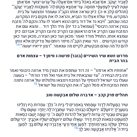
לַאֲבִיר יַעֲקֹב: אִם־אָבֹא בְּאֹהֶל בֵּיתִי אִם־אֶעֱלֶה עַל־עֶרֶשׂ יְצוּעָי: אִם־אֶתֵּן
שְׁנַת לְעֵינָי לְעַפְעַפַּי תְּנוּמָה: עַד־אֶמְצָא מָקוֹם לַה' מִשְׁכָּנוֹת לַאֲבִיר יַעֲקֹב"
(תהלים קלב א-ה). כיון שראה אותו הקב"ה שעומד ומצטער על בית
המקדש, מיד שלח אצלו גד הנביא, והראה לו את מקום בית המקדש,
כמה שכתוב: "ויבא גד אל דוד ביום ההוא ויאמר לו עלה והקם לה' מזבח
בגורן ארונה היבוסי" (שמואל ב כד יח). מיד הלך דוד … ומצא שם את
המזבח שבו הקריב אדם הראשון ובו הקריב נח ובו הקריב אברהם. כיון
שמצא אותו, התחיל מודד ואמר: מכאן ועד כאן העזרה, מכאן ועד כאן
קודש הקדשים … הוי: שאין הקב"ה מיפר רוחם של צדיקים אלא נותן
14
להם כל מה שהם מבקשים, לקיים מה שנאמר: "רצון יריאיו יעשה".
מדרש זוטא שיר השירים (בובר) פרשה ג סימן ד – עצמות אדם
בהר הבית
"אחזתיו ולא ארפנו" – זה דוד שתפס את הגורן מיד ארונה היבוסי ואמר
זהו בית הבחירה. "עד שהבאתיו אל בית אמי ואל חדר הורתי" – בשעה
שעלו בני ישראל להוסיף על המזבח וימצאו גולגולתו של ארונה נתונה
15
תחת המזבח ולא פסל הקב"ה את הקרבנות של ישראל.
תהלים פרק קכב – אדברה שלום אבקשה טוב
שִׁיר הַמַּעֲלוֹת לְדָוִד שָׂמַחְתִּי בְּאֹמְרִים לִי בֵּית ה' נֵלֵךְ: עֹמְדוֹת הָיוּ רַגְלֵינוּ
בִּשְׁעָרַיִךְ יְרוּשָׁלִָם: יְרוּשָׁלִַם הַבְּנוּיָה כְּעִיר שֶׁחֻבְּרָה־לָּהּ יַחְדָּו: שֶׁשָּׁם עָלוּ
שְׁבָטִים שִׁבְטֵי־יָהּ עֵדוּת לְיִשְׂרָאֵל לְהֹדוֹת לְשֵׁם ה': כִּי שָׁמָּה יָשְׁבוּ כִסְאוֹת
לְמִשְׁפָּט כִּסְאוֹת לְבֵית דָּוִיד: שַׁאֲלוּ שְׁלוֹם יְרוּשָׁלִָם יִשְׁלָיוּ אֹהֲבָיִךְ: יְהִי־שָׁלוֹם
בְּחֵילֵךְ שַׁלְוָה בְּאַרְמְנוֹתָיִךְ: לְמַעַן אַחַי וְרֵעָי אֲדַבְּרָה־נָּא שָׁלוֹם בָּךְ: לְמַעַן
16
בֵּית־ה' אֱלֹהֵינוּ אֲבַקְשָׁה טוֹב לָךְ: