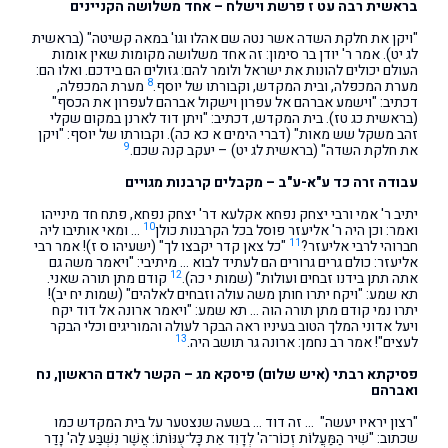
בראשית רבה עט ז פרשת וישלח – אחד משלושה הקניינים
"ויקן את חלקת השדה אשר נטה שם אהלו וגו' במאה קשיטה" (בראשית
לג יט). אמר ר' יודן בר סימון: זה אחד משלושה מקומות שאין אומות
העולם יכולים להונות את ישראל ולומר להם: גזולים הם בידכם. ואלו הם:
8
מערת המכפלה, ובית המקדש, וקבורתו של יוסף.
מערת המכפלה,
דכתיב: "וישמע אברהם אל עפרון וישקול אברהם לעפרון את הכסף"
(בראשית כג טז). בית המקדש, דכתיב: "ויתן דוד לארנן במקום שקלי
זהב משקל שש מאות" (דברי הימים א כא כה). וקבורתו של יוסף: "ויקן
9
את חלקת השדה" (בראשית לג יט) – יעקב קנה שכם.
עבודה זרה כד ע"א-ע"ב – מקבלים קרבנות מגויים
יתיב ר' אמי ורבי יצחק נפחא אקלעא דר' יצחק נפחא, פתח חד מינייהו
10
ואמר: וכן היה ר' אליעזר פוסל בכל הקרבנות כולן
… ומאי אותיבו ליה
11
חברוהי לרבי אליעזר?
"כל צאן קדר יקבצו לך" (ישעיהו ס ז)! אמר רבי
אליעזר: כולם גרים גרורים הם לעתיד לבוא … מיתיבי: "ויאמר משה גם
12
אתה תתן בידנו זבחים ועולות" (שמות י כה).
קודם מתן תורה שאני.
תא שמע: "ויקח יתרו חותן משה עולה וזבחים לאלהים" (שמות יח יב)!
יתרו נמי קודם מתן תורה הוה … תא שמע: "ויאמר ארונה אל דוד יקח
ויעל אדוני המלך הטוב בעיניו ראה הבקר לעולה והמוריגים וכלי הבקר
13
לעצים"! אמר רב נחמן: ארונה גר תושב היה.
פסיקתא רבתי (איש שלום) פיסקא מג – הקשר לאדם הראשון, נח
ואברהם
"רצון יראיו יעשה" … זה דוד … בשעה שנצטער על בית המקדש כמו
שכתוב: "שִׁיר הַמַּעֲלוֹת זְכוֹר־ה' לְדָוִד אֵת כָּל־עֻנּוֹתוֹ: אֲשֶׁר נִשְׁבַּע לַה' נָדַר