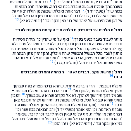
11
אומר: "יודע צדיק נפש בהמתו" (משלי יב י).
דבר אחר: ואכלת ושבעת,
כשבהמתך אוכלת ושבעה עובדת בכח האדמה, שנאמר: "ורב תבואות
12
בכוח שור" (משלי יד ד).
דבר אחר: ואכלת ושבעת מן הולדות; אף על
פי שאין ראיה לדבר, זכר לדבר: "ובאו ורננו במרום ציון ונהרו אל טוב ה'
13
על דגן ועל תירוש ועל יצהר ועל בני צאן ובקר וכו' " (ירמיה לא יא).
רמב"ם הלכות עבדים פרק ט הלכה ח – הקדמת המזון גם לעבד
14
מותר לעבוד בעבד כנעני בפרך.
ואף על פי שהדין כך, מידת חסידות
ודרכי חכמה שיהיה אדם רחמן ורודף צדק ולא יכביד עולו על עבדו ולא
יֵצֶר לו, ויאכילהו וישקהו מכל מאכל ומכל משתה. חכמים הראשונים היו
נותנין לעבד מכל תבשיל ותבשיל שהיו אוכלין, ומקדימין מזון הבהמות
והעבדים לסעודת עצמן, הרי הוא אומר: "כעיני עבדים אל יד אדוניהם
15
כעיני שפחה אל יד גבירתה" (תהלים קכג ב).
רמב"ן פרשת עקב, דברים יא טו – הבהמה והאדם מתברכים
16
ביחד
ואכלת ושבעת – הרי זו ברכה אחרת, שתהא ברכה מצויה בפת שבתוך
17
מעיך ואכלת ושבעת, לשון רש"י.
ורבי אברהם אמר: ואכלת ושבעת –
18
שב אל דגנך תירושך ויצהרך, לא אל הקרוב שהוא עשב בשדך.
והנכון
בעיני שהוא שב אל הכל, ואכלת ושבעת דגן ותירוש ויצהר וגם בני צאן
19
ובקר.
ובספרי (עקב טו) ואכלת ושבעת, כשבהמתך אוכלת ושובעת
עובדת האדמה, וכן הוא אומר (משלי יד ד) ורב תבואות בכח שור וכו'.
דבר אחר: מן הולדות, אף על פי שאין ראיה לדבר זכר לדבר, שנאמר:
"ובאו ורננו במרום ציון ונהרו אל טוב ה' על דגן ועל תירוש ועל יצהר ועל
20
בני צאן ובקר וגו' ", (ירמיה לא יא). וזהו הנכון.