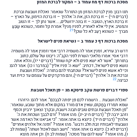
מסכת ברכות דף מח עמוד ב – המקור לברכת המזון
תנו רבנן: מנין לברכת המזון מן התורה? שנאמר: ואכלת ושבעת וברכת
(דברים ח י) – זו ברכת הזן, את ה' אלהיך – זו ברכת הזימון, על הארץ –
זו ברכת הארץ, הטובה – זו בונה ירושלים, … אשר נתן לך – זו הטוב
והמטיב. אין לי אלא לאחריו, לפניו מנין? אמרת קל וחומר, כשהוא שָׂבֵעַ
21
מברך – כשהוא רָעֵב לא כל שכן?
מסכת ברכות דף כ עמוד ב – נשיאת פנים לישראל
דרש רב עוירא, זמנין אמר לה משמיה דרבי אמי וזמנין אמר לה משמיה
דרבי אסי: אמרו מלאכי השרת לפני הקב"ה: ריבונו של עולם, כתוב
בתורתך: "אשר לא ישא פנים ולא יקח שוחד" (דברים י יז), והלא אתה
נושא פנים לישראל, דכתיב: "ישא ה' פניו אליך" (במדבר ו כו). אמר להם:
וכי לא אשא פנים לישראל? שכתבתי להם בתורה: "ואכלת ושבעת
וברכת את ה' אלהיך" (דברים ח י), והם מדקדקים על עצמם עד כזית ועד
22
כביצה.
ספרי דברים פרשת עקב פיסקא מג – פן תאכל ושבעת
"ואכלת ושבעת … הישמרו לכם פן יפתה לבבכם". אמר להם: היזהרו
שמא תמרדו בַּמָקוֹם, שאין אדם מורד במקום אלא מתוך שובע, שנאמר:
"פן תאכל ושבעת ובתים טובים תבנה וישבת, ובקרך וצאנך ירביון וכסף
וזהב ירבה לך" (דברים ח יב-יג). מהו אומר? "ורם לבבך ושכחת את ה'
אלהיך" (דברים ח יד). כיוצא בו אתה אומר: "כי אביאנו אל האדמה אשר
נשבעתי לאבותיו זבת חלב ודבש". מהו אומר? "ופנה אל אלהים אחרים"
(דברים לא כ). כיוצא בו אתה אומר: "וישב העם לאכול ושתה" (שמות לב
ו), מהו אומר? "עשו להם עגל מסכה" (שמות לב ח). וכן אתה מוצא