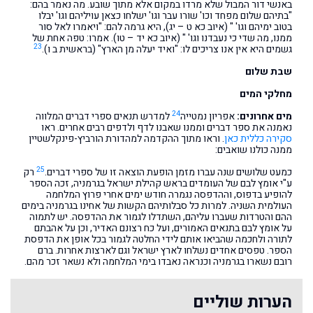
באנשי דור המבול שלא מרדו במקום אלא מתוך שובע. מה נאמר בהם:
"בתיהם שלום מפחד וכו' שורו עבר וגו' ישלחו כצאן עויליהם וגו' יבלו
בטוב ימיהם וגו' " (איוב כא ט – יג), היא גרמה להם: "ויאמרו לאל סור
ממנו, מה שדי כי נעבדנו וגו' " (איוב כא יד – טו). אמרו: טפה אחת של
23
גשמים היא אין אנו צריכים לו: "ואיד יעלה מן הארץ" (בראשית ב ו).
שבת שלום
מחלקי המים
24
מים אחרונים:
אפריון נמטייה
למדרש תנאים ספרי דברים המלווה
נאמנה את ספר דברים וממנו שאבנו לדף ולדפים רבים אחרים. ראו
סקירה כללית כאן
. וראו מתוך ההקדמה למהדורת הורביץ-פינקלשטיין
ממנה כולנו שואבים:
25
כמעט שלושים שנה עברו מזמן הופעת הוצאה זו של ספרי דברים.
רק
ע"י אומץ לבם של העומדים בראש קהילת ישראל בגרמניה, זכה הספר
להופיע בדפוס, וההדפסה נגמרה חודש ימים אחרי פרוץ המלחמה
העולמית השניה. למרות כל סבלותיהם הקשות של אחינו בגרמניה בימים
ההם והטרדות שעברו עליהם, השתדלו לגמור את ההדפסה. יש לתמוה
על אומץ לבם בתנאים האמורים, ועל כח רצונם האדיר, וכן על אהבתם
לתורה ולחכמה שהביאו אותם לידי החלטה לגמור בכל אופן את הדפסת
הספר. טפסים אחדים נשלחו לארץ ישראל וגם לארצות אחרות. ברם
רובם נשארו בגרמניה וכנראה נאבדו בימי המלחמה ולא נשאר זכר מהם.
הערות שוליים