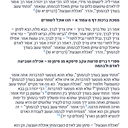
אמרי ליה: ליטעום מר מידי, אמר להו: הכי אמר רב יהודה אמר רב: אסור
לו לאדם שיטעום כלום עד שיתן מאכל לבהמתו, שנאמר: "ונתתי עשב
4
בשדך לבהמתך", והדר: "ואכלת ושבעת" (דברים יא טו).
מסכת ברכות דף מ עמוד א – תנו אוכל לשוורים
אמר רב: טול ברוך, טול ברוך – אינו צריך לברך, הבא מלח, הבא לפתן –
צריך לברך; ורבי יוחנן אמר: אפילו "הביאו מלח, הביאו לפתן" – נמי אינו
5
צריך לברך; גביל לתורי גביל לתורי
– צריך לברך; ורב ששת אמר: אפילו
גביל לתורי נמי אינו צריך לברך, דאמר רב יהודה אמר רב: אסור לאדם
שיאכל קודם שיתן מאכל לבהמתו, שנאמר: "ונתתי עשב בשדך
6
לבהמתך", והדר: "ואכלת ושבעת" (דברים יא טו).
ספרי דברים פרשת עקב פיסקא מג סימן טו – אכילה ושביעה
לאדם ולבהמה
"ונתתי עשב בשדך לבהמתך", שלא תהא מצטער למדברות. אתה אומר
שלא תהא מצטער למדברות, או אינו אלא "ונתתי עשב בשדך לבהמתך"
כמשמעו? תלמוד לומר: "ואכלת ושבעת". הא מה אני מקיים "ונתתי עשב
7
בשדך לבהמתך"? שלא תהא מצטער למדברות.
רבי יהודה בן בבא
8
אומר: ונתתי עשב בשדך לבהמתך בין התחומים.
ר' שמעון בן יוחי אומר:
ונתתי עשב בשדך לבהמתך שתהא גוזז ומשליך לפני בהמתך כל ימות
הגשמים, ואתה מונע ידך ממנה קודם לקציר שלושים יום והיא עושה
9
ואינה פוחתת מדגנה.
רבי אומר: "ונתתי עשב בשדך לבהמתך" – זה
פשתן; וכן הוא אומר: "מצמיח חציר לבהמה ועשב לעבודת האדם
10
להוציא לחם מן הארץ" (תהלים קד יד).
"ואכלת ושבעת" – סימן טוב לאדם כשבהמתו אוכלת ושבעה, וכן הוא