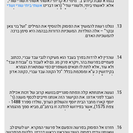
בגמרא שבת קיח ע"ב: "מימי לא קריתי לאשתי אשתי ולשורי שורי,
בדעת מקרא: "הצדיק מכיר את נפש בהמתו, משאלותיה וצרכיה
אלא: לאשתי ביתי, ולשורי שדי" (ראו דברינו
אשתי ביתי שורי ושדי
ודואג למחסורה".
בדפים המיוחדים). מפרש רש"י: "ולשורי שדי - שהוא עיקר של
שדה, דכתיב: ורב תבואות בכח שור (משלי יד)". לעומתו ראו הדרשה
בגמרא סנהדרין מב ע"א: "כי בתחבולות תעשה לך מלחמה. אמר רבי
אחא בר חנינא אמר רבי אסי אמר רבי יוחנן: במי אתה מוצא
נטלנו רשות להמשיך את הפסוק ולהוסיף את המילים: "ועל בני צאן
מלחמתה של תורה - במי שיש בידו חבילות של משנה, קרי רב יוסף
ובקר" – אלה הוולדות. המשכיות הדורות בבהמה היא סימן ברכה
אנפשיה: ורב - תבואות בכח שור". השור משמש גם כסמל של
להמשכיות האדם.
ההתמדה בתורה וידיעת המשניות!
שהדין לא לרדות בפרך בעבד הוא מעיקרו לגבי עבד עברי, ככתוב
פעמיים בפרשת בהר, ויקרא פרק מג. גם לא לעבוד בו "עבודת עבד"
ולא עוד, אלא לתת לו תנאים משופרים כפי שמתארת הגמרא
בקידושין כ ע"א ומסכמת בכלל: "כל הקונה עבד עברי, כקונה אדון
לעצמו". אבל כאן מדובר בעבד כנעני בו הדין שונה.
נעשה אתנחתא קלה ונפתח סוגריים בנושא קרוב של זכות אכילת
העבד לפני אדונו. את הקישור הזה אנחנו חייבים לכסף משנה (ר'
יוסף קארו מחבר הבית יוסף והשולחן הערוך, טולדו ספרד 1488 -
צפת 1575), אשר בפירושו להלכה זו ברמב"ם, מביא סמך מהגמרא
בכתובות סא ע"א המספרת על שני החכמים, אבוה בר איהי ומנימין
בר איהי, שאחד היה מקדים ומאכיל את השמש שלו והשני לא.
הראשון זכה לגילוי אליהו והשני לא. וכמו כן, הוא מביא את גמרא
בבא קמא שהבאנו לעיל: "אסור לאדם שיטעום כלום עד שיתן מאכל
חזרנו אל הפסוק בפרשה והפעם אל פרשני המקרא. יש לשים לב
לבהמתו, שנאמר: ונתתי עשב בשדך לבהמתך והדר ואכלת ושבעת".
שאנחנו עדיין בפסוק השני שהבאנו בראש דברינו, הלקוח מהפרשה