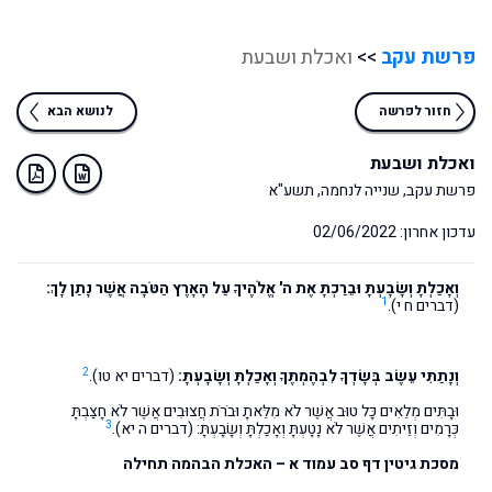
פרשת עקב
>>
ואכלת ושבעת
חזור לפרשה
לנושא הבא
ואכלת ושבעת
פרשת עקב, שנייה לנחמה, תשע"א
עדכון אחרון: 02/06/2022
וְאָכַלְתָּ וְשָׂבָעְתָּ וּבֵרַכְתָּ אֶת ה' אֱלֹהֶיךָ עַל הָאָרֶץ הַטֹּבָה אֲשֶׁר נָתַן לָךְ:
1
(דברים ח י).
2
וְנָתַתִּי עֵשֶׂב בְּשָׂדְךָ לִבְהֶמְתֶּךָ וְאָכַלְתָּ וְשָׂבָעְתָּ:
(דברים יא טו).
וּבָתִּים מְלֵאִים כָּל טוּב אֲשֶׁר לֹא מִלֵּאתָ וּבֹרֹת חֲצוּבִים אֲשֶׁר לֹא חָצַבְתָּ
3
כְּרָמִים וְזֵיתִים אֲשֶׁר לֹא נָטָעְתָּ וְאָכַלְתָּ וְשָׂבָעְתָּ: (דברים ה יא).
מסכת גיטין דף סב עמוד א – האכלת הבהמה תחילה