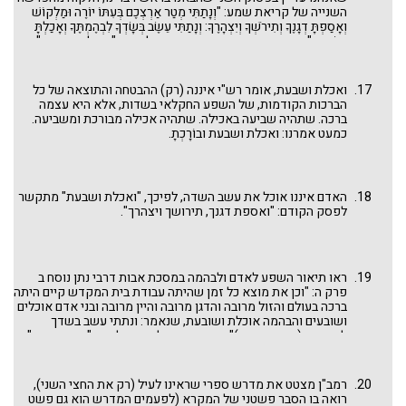
ועכ"פ, נראה מלשונו של הרמב"ם שאין בזה איסור ממש, אלא רק
השנייה של קריאת שמע: "וְנָתַתִּי מְטַר אַרְצְכֶם בְּעִתּוֹ יוֹרֶה וּמַלְקוֹשׁ
מידת חסידות (ודרכי חכמה!), הגם שחז"ל נקטו בלשון: "אסור לאדם
וְאָסַפְתָּ דְגָנֶךָ וְתִירֹשְׁךָ וְיִצְהָרֶךָ: וְנָתַתִּי עֵשֶׂב בְּשָׂדְךָ לִבְהֶמְתֶּךָ וְאָכַלְתָּ
שיטעום כלום עד שיתן לבהמתו". ופשיטא שאם יאכל משהו קודם
וְשָׂבָעְתָּ". אזכור ההקשר הרחב שמסביב לביטוי: "ואכלת ושבעת"
ויהיה לו כח לצאת ולתת לבהמות לאכול, ודאי שיעשה כך. הכוונה, כך
חשוב להבנת גישת הפרשנים שנראה (כולם דרך רמב"ן).
נראה, היא לישיבה בסעודה של שביעה: "ואכלת ושבעת". ובכך אנחנו
סוגרים את הסוגריים וחוזרים לנושא שלנו.
ואכלת ושבעת, אומר רש"י איננה (רק) ההבטחה והתוצאה של כל
הברכות הקודמות, של השפע החקלאי בשדות, אלא היא עצמה
ברכה. שתהיה שביעה באכילה. שתהיה אכילה מבורכת ומשביעה.
כמעט אמרנו: ואכלת ושבעת ובוֹרָכְתָ.
האדם איננו אוכל את עשב השדה, לפיכך, "ואכלת ושבעת" מתקשר
לפסק הקודם: "ואספת דגנך, תירושך ויצהרך".
ראו תיאור השפע לאדם ולבהמה במסכת אבות דרבי נתן נוסח ב
פרק ה: "וכן את מוצא כל זמן שהיתה עבודת בית המקדש קיים היתה
ברכה בעולם והזול מרובה והדגן מרובה והיין מרובה ובני אדם אוכלים
ושובעים והבהמה אוכלת ושובעת, שנאמר: ונתתי עשב בשדך
לבהמתך (דברים יא טו)". מה שמזכיר לנו שהכל הוא "אם תשמעו".
רמב"ן מצטט את מדרש ספרי שראינו לעיל (רק את החצי השני),
רואה בו הסבר פשטני של המקרא (לפעמים המדרש הוא גם פשט