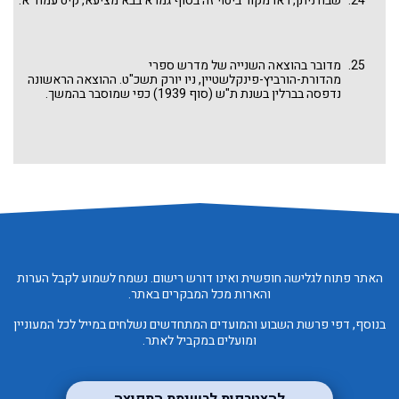
שבח ניתן, ראו מקור ביטוי זה בסוף גמרא בבא מציעא, קיט עמוד א.
לומד, משום מה, שהותירו הוא שלא שבעו, אולי השאירו למחר. ראו
אָכוֹל וְשָׂבוֹעַ וְהִלַּלְתֶּם אֶת שֵׁם ה' אֱלֹהֵיכֶם אֲשֶׁר עָשָׂה עִמָּכֶם לְהַפְלִיא
גם במגילת רות (ב יד): "וַתֹּאכַל וַתִּשְׂבַּע וַתֹּתַר". ו"כדבר ה' " היינו
וְלֹא יֵבֹשׁוּ עַמִּי לְעוֹלָם".
שברכו. ואנו מפייטים: "
צוּר מִשֶּׁלּוֹ אָכַלְנוּ בָּרְכוּ אֱמוּנַי שָׂבַעְנוּ וְהוֹתַרְנוּ
כִּדְבַר ה'
".
מדובר בהוצאה השנייה של מדרש ספרי
מהדורת-הורביץ-פינקלשטיין, ניו יורק תשכ"ט. ההוצאה הראשונה
נדפסה בברלין בשנת ת"ש (סוף 1939) כפי שמוסבר בהמשך.
האתר פתוח לגלישה חופשית ואינו דורש רישום. נשמח לשמוע לקבל הערות
והארות מכל המבקרים באתר.
בנוסף, דפי פרשת השבוע והמועדים המתחדשים נשלחים במייל לכל המעוניין
ומועלים במקביל לאתר.