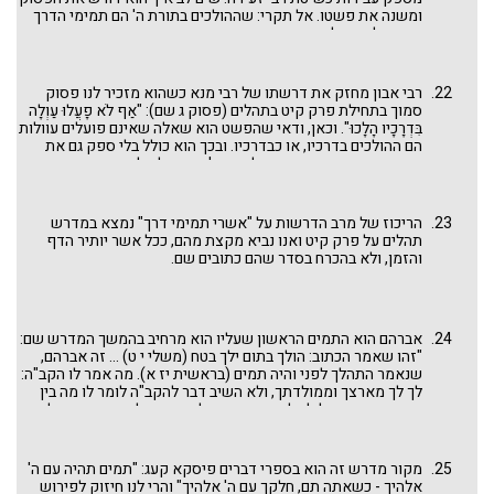
ומשנה את פשטו. אל תקרי: שההולכים בתורת ה' הם תמימי הדרך
ואשרי להם, אלא שתמימי הדרך, המייחדים מצוות ונמנעים מעבירות
הם ההולכים, או כהולכים, בתורת ה' ואשרי להם.
רבי אבון מחזק את דרשתו של רבי מנא כשהוא מזכיר לנו פסוק
סמוך בתחילת פרק קיט בתהלים (פסוק ג שם): "אַף לֹא פָעֲלוּ עַוְלָה
בִּדְרָכָיו הָלָכוּ". וכאן, ודאי שהפשט הוא שאלה שאינם פועלים עוולות
הם ההולכים בדרכיו, או כבדרכיו. ובכך הוא כולל בלי ספק גם את
הנמנעים מעבירות ומתחבר לדברי ר' זעירה לעיל.
הריכוז של מרב הדרשות על "אשרי תמימי דרך" נמצא במדרש
תהלים על פרק קיט ואנו נביא מקצת מהם, ככל אשר יותיר הדף
והזמן, ולא בהכרח בסדר שהם כתובים שם.
אברהם הוא התמים הראשון שעליו הוא מרחיב בהמשך המדרש שם:
"זהו שאמר הכתוב: הולך בתום ילך בטח (משלי י ט) ... זה אברהם,
שנאמר התהלך לפני והיה תמים (בראשית יז א). מה אמר לו הקב"ה:
לך לך מארצך וממולדתך, ולא השיב דבר להקב"ה לומר לו מה בין
נשב כאן מה בין לילך לעיר אחרת ... ולא עיכב אלא מיד עשה כל מה
שאמר לו ... ואף כשאמר לו קח נא את בנך את יחידך, היה לו להשיב
ולא השיב, לומר אתמול אמרת לי כי ביצחק יקרא לך זרע, הריני
מקריבו מהיכן אתה מברכני? ולא השיבו, אלא מיד עשה כל מה
מקור מדרש זה הוא בספרי דברים פיסקא קעג: "תמים תהיה עם ה'
שאמר לו הקב"ה, שנאמר וישכם אברהם בבקר ויחבוש את חמורו
אלהיך - כשאתה תם, חלקך עם ה' אלהיך" והרי לנו חיזוק לפירוש