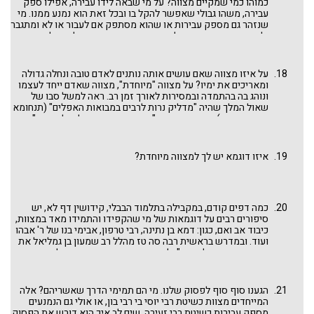
כמוהו כמי שמקיים מצווה? על מי שבאה לידו עבירה, אפילו ספק
עבירה, משהו גבולי שאפשר להקל בו ובכל זאת הוא נמנע ממנו. מי
שנזהר גם מספק עבירות או שהוא מסתפק אם לעבור או לא ומתגבר
ולא עובר. אדם כזה, יש לו שכר מצווה. ראה במקבילה בתלמוד
הבבלי (קידושין לט ע"ב, מ ע"א) שפותר את הבעיה הזו בפיתוי
לעבירה ממש, בגדולי ישראל, כגון רב כהנא, רבי צדוק ואחרים שניסו
לפתותם לעבירה וכבשו את יצרם ולא התפתו.
על איזו מצווה שאם עושים אותה נותנים לאדם טובה ונחלה גדולה
ומאריכים את ימיו? על מצווה "מיוחדת", מצווה שאדם ייחד לעצמו
ונוהג בה בהתמדה ובמסירות לאורך זמן רב. ראה למשל סבו של
שאול המלך שהיה "מדליק נרות לרבים במבואות האפלים" (תנחומא
תצוה סימן ח), דבורה הנביאה "שהיתה עושה פתילות למקדש"
(מגילה יד ע"א), יהושע ש"היה משכים ומעריב לבית הוועד והוא היה
מסדר את הספסלים ופורש את המחצלות" (במדבר רבה כא יד,
פסיקתא זוטרתא (לקח טוב) במדבר פרשת פינחס) ועוד.
איזו דוגמא יש לך למצווה מיוחדת?
כמה דפים קודם, במקבילה בתלמוד הבבלי, קידושין דף לא, יש
סיפורים רבים על דוגמאות של מי שהקפידו והתמידו מאד במצוות,
כיבוד אב ואם, כגון: דמא בן נתינה, רבי טרפון, אבימי בנו של ר' אבהו
ועוד. ובמדרש בראשית רבה סה טז מהלל רב שמעון בן גמליאל את
כיבוד אב ואם של עשו: "כל ימי הייתי משמש את אבא ולא שמשתי
אותו אחד ממאה ששמש עשו את אביו. אני, בשעה שהייתי משמש
את אבא הייתי משמשו בבגדים מלוכלכין, ובשעה שהייתי יוצא לדרך
הייתי יוצא בבגדים נקיים. אבל עשו, בשעה שהיה משמש את אביו
הגענו סוף סוף לפסוק שלנו. מי הם תמימי הדרך שאשריהם? אלה
לא היה משמשו אלא בבגדי מלכות, אמר אין כבודו של אבא להיות
המייחדים מצוות כשיטת רבי יוסי בי רבי בון, או אולי גם הנמנעים
משמשו אלא בבגדי מלכות".
מספק עבירות כשיטת רבי זעירה. שים לב איך הוא דורש את הפסוק