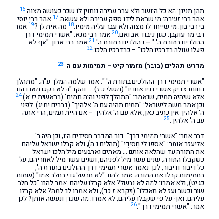
16
תמן תנינן: הא כל היושב ולא עבר עבירה נותנין לו שכר כעושה מצוה.
17
אמר רבי זעירה: מי שבאת לידו ספק עבירה ולא עשאה.
אמר רבי יוסי
19
18
בי רבי בון: מי שייחד לו מצוה ולא עבר עליה מימיו.
מה אית לך?
אמר
20
רבי מר עוקבן: כגון כיבוד אב ואם.
אמר רבי מנא: "אשרי תמימי דרך
21
ההולכים בתורת ה' " – כהולכים בתורת ה'.
אמר רבי אבון: "אף לא
22
פעלו עוולה בדרכיו הלכו" – כבדרכיו הלכו.
23
מדרש תהלים (בובר) מזמור קיט – תמימות עם ה'
"אשרי תמימי דרך ההולכים בתורת ה' ". אמר שלמה המלך ע"ה: "מתהלך
בתומו צדיק אשרי בניו אחריו" (משלי כ ז). … והקב"ה לא בקש מאברהם
24
אלא שיהיה תמים, שנאמר: "התהלך לפני והיה תמים" (בראשית יז א).
וכן אמר משה לישראל: "תמים תהיה עם ה' אלהיך" (דברים יח יג). לפני
ה' אלהיך אין כתיב כאן, אלא עם ה' אלהיך – אם היית תמים, הרי אתה
25
עם ה' אלהיך.
דבר אחר: "אשרי תמימי דרך". דור המדבר חסידים היו, וכן היה ר'
אליעזר אומר: "אִסְפוּ לִי חֲסִידָי" (תהלים נ ה), ולא קבלו ישראל עליהם
את התורה עד שהלאה אותם … מאתים וארבעים מיל הלכו ישראל
כשקבלו התורה, שנים עשר מיל לפניהם, ושנים עשר מיל לאחריהם, על
כל דיבור ודיבור, לכך נאמר אשרי תמימי דרך ההולכים בתורת ה',
בתמימות קבלו את התורה. אמר להם: "לא תבשל גדי בחלב אמו" (שמות
כג יט), ולא אמרו: למה לא נבשל? אלא קבלו עליהם. אמר להם: "כל חלב
שור וכשב ועז לא תאכלו" (ויקרא ז כד), ולא אמרו לו: למה? אלא קבלו
עליהם. ואף על פי שקבלו עליהם, לא אמרו: מה שכרן ונעשה אותן? לכך
26
אמר: "אשרי תמימי דרך".