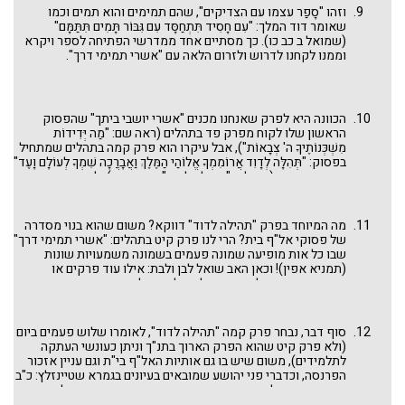
אלהיך (שמות כ ב) וביוסף כתיב: התחת אלהים אני (בראשית נ יט).
וזהו "סָפַר עצמו עם הצדיקים", שהם תמימים והוא תמים וכמו
במונח בארון זה כתיב: לא יהיה לך אלהים אחרים וביוסף כתיב: את
שאומר דוד המלך: "עִם חָסִיד תִּתְחַסָּד עִם גִּבּוֹר תָּמִים תִּתַּמָּם"
האלהים אני ירא. כתיב: לא תשא וביוסף כתיב: חי פרעה. כתיב: זכור
(שמואל ב כב כו). כך מסתיים אחד ממדרשי הפתיחה לספר ויקרא
את יום השבת וביוסף כתיב: וטבוח טבח והכן ... כתיב: כבד את אביך
וממנו לקחנו לדרוש ולזרום הלאה עם "אשרי תמימי דרך".
וביוסף כתיב: ויאמר ישראל אל יוסף הלא אחיך רועים בשכם לך
ואשלחך אליהם ויאמר לו הנני (בראשית לז יג). כתיב: לא תרצח לא
רצח לפוטיפר, כתיב: לא תנאף לא נאף לאשת פוטיפר וכו' ". ראה
שם שהוא גולש גם לציווים שמעבר לעשרת הדברות. דרך יהודה
הכוונה היא לפרק שאנחנו מכנים "אשרי יושבי ביתך" שהפסוק
ויוסף נראה שאנחנו גולשים לנושא הכללי של
מצוות שניתנו טרום
הראשון שלו לקוח מפרק פד בתהלים (ראה שם: "מַה יְּדִידוֹת
סיני
עליו כתבנו בפרשת לך לך.
מִשְׁכְּנוֹתֶיךָ ה' צְבָאוֹת"), אבל עיקרו הוא פרק קמה בתהלים שמתחיל
בפסוק: "תְּהִלָּה לְדָוִד אֲרוֹמִמְךָ אֱלוֹהַי הַמֶּלֶךְ וַאֲבָרֲכָה שִׁמְךָ לְעוֹלָם וָעֶד"
שהוא האות א (המילים "תהילה לדוד" הן פתיחה) ולאחריו באים
פסוקים עם שאר אותיות האל"ף בי"ת. וכאן האב שואל לבן ולבת
(תרגולת לליל הסדר): איזו אות חסרה שם? ועוד שאלה: היכן שלוש
הפעמים שאנחנו אומרים "אשרי יושבי ביתך" בכל יום?
מה המיוחד בפרק "תהילה לדוד" דווקא? משום שהוא בנוי מסדרה
של פסוקי אל"ף בית? הרי לנו פרק קיט בתהלים: "אשרי תמימי דרך"
שבו כל אות מופיעה שמונה פעמים בשמונה משמעויות שונות
(תמניא אפין)! וכאן האב שואל לבן ולבת: אילו עוד פרקים או
פיוטים, בפרט כאלה שנכנסו לתפילה, יש לנו שמסודרים בסדר
האל"ף בי"ת? ואיפה יש אל"ף בי"ת בסדר יורד (תשר"ק)?
סוף דבר, נבחר פרק קמה "תהילה לדוד", לאומרו שלוש פעמים ביום
(ולא פרק קיט שהוא הפרק הארוך בתנ"ך וניתן כעונשי העתקה
לתלמידים), משום שיש בו גם אותיות האל"ף בי"ת וגם עניין אזכור
הפרנסה, וכדברי פני יהושע שמובאים בעיונים בגמרא שטיינזלץ: כ"ב
האותיות מסמלות את התורה והפסוק פותח את ידך מסמל את
הצרכים המעשיים של האדם. הקישור של תורה ודרך ארץ הוא מה