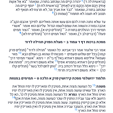
6
(בראשית לה ד).
יהודה קיים מה שכתוב בתורה, שנאמר: "בֹּא אֶל אֵשֶׁת
7
אָחִיךָ וְיַבֵּם אֹתָהּ וְהָקֵם זֶרַע לְאָחִיךָ" (בראשית לח ח).
יוסף קיים מה
שכתוב בתורה, שנאמר: "כבד את אביך וגו', לא תרצח לא תנאף לא
8
תגנוב לא תענה לא תחמוד" (שמות כ).
עד שלא נתנה תורה להם והם עשו אותה מאליהם. לפיכך אהבם הקב"ה
אהבה גמורה והשווה את שמם לשמו הגדול. עליהם הוא אומר: "אשרי
תמימי דרך ההולכים בתורת ה' " (תהלים קיט א), ואומר: "הצור תמים
9
פעלו" (דברים לב ד), ואומר: "האל תמים דרכו" (תהלים יח לא).
מסכת ברכות דף ד עמוד ב – מעלת הפרק תהילה לדוד
אמר רבי אלעזר אמר רבי אבינא: כל האומר "תהילה לדוד" (תהלים פרק
10
קמה) בכל יום שלוש פעמים – מובטח לו שהוא בן העולם הבא.
מאי
טעמא? אילימא משום דאתיא באל"ף בי"ת – נימא: "אשרי תמימי דרך"
11
(תהלים קיט) דאתיא בתמניא אפין!
אלא משום דאית ביה: "פותח את
ידך" – נימא הלל הגדול דכתיב ביה: "נותן לחם לכל בשר" (תהלים קלו
12
כה) – אלא: משום דאית ביה תרתי.
תלמוד ירושלמי מסכת קידושין פרק א הלכה ט – תמימים במצוות
13
משנה:
כל העושה מצוה אחת, מטיבין לו ומאריכין לו ימיו ונוחל את
הארץ. וכל שאינו עושה מצוה אחת, אין מטיבין לו ואין מאריכין לו ימיו
ואינו נוחל את הארץ.
גמרא:
כל העושה מצוה אחת מטיבין לו כו', הא כל
14
היושב ולא עבר עבירה נותנין לו שכר כעושה מצוה, ואת אמרת אכן!
אלא כן אנן קיימין בְּמְחוּצֶה. עשה מצוה אחת מטיבין לו ומאריכין את ימיו
ונוחל את הארץ, והעובר עבירה אחת אין מטיבין לו ואין מאריכין ימיו
15
ואינו נוחל את הארץ.