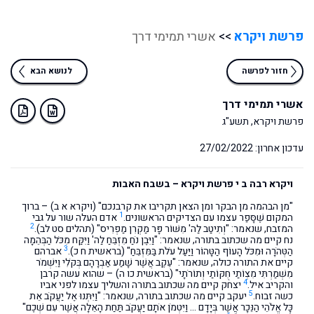
פרשת ויקרא
>>
אשרי תמימי דרך
חזור לפרשה
לנושא הבא
אשרי תמימי דרך
פרשת ויקרא, תשע"ג
עדכון אחרון: 27/02/2022
ויקרא רבה ב י פרשת ויקרא – בשבח האבות
"מן הבהמה מן הבקר ומן הצאן תקריבו את קרבנכם" (ויקרא א ב) – ברוך
1
המקום שֶׁסָּפַר עצמו עם הצדיקים הראשונים.
אדם העלה שור על גבי
2
המזבח, שנאמר: "וְתִיטַב לַה' מִשּׁוֹר פָּר מַקְרִן מַפְרִיס" (תהלים סט לב).
נח קיים מה שכתוב בתורה, שנאמר: "וַיִּבֶן נֹחַ מִזְבֵּחַ לַה' וַיִּקַּח מִכֹּל הַבְּהֵמָה
3
הַטְּהֹרָה וּמִכֹּל הָעוֹף הַטָּהוֹר וַיַּעַל עֹלֹת בַּמִּזְבֵּחַ" (בראשית ח כ).
אברהם
קיים את התורה כולה, שנאמר: "עֵקֶב אֲשֶׁר שָׁמַע אַבְרָהָם בְּקֹלִי וַיִּשְׁמֹר
מִשְׁמַרְתִּי מִצְוֹתַי חֻקּוֹתַי וְתוֹרֹתָי" (בראשית כו ה) – שהוא עשה קרבן
4
והקריב איל.
יצחק קיים מה שכתוב בתורה והשליך עצמו לפני אביו
5
כשה זבוח.
יעקב קיים מה שכתוב בתורה, שנאמר: "וַיִּתְּנוּ אֶל יַעֲקֹב אֵת
כָּל אֱלֹהֵי הַנֵּכָר אֲשֶׁר בְּיָדָם … וַיִּטְמֹן אֹתָם יַעֲקֹב תַּחַת הָאֵלָה אֲשֶׁר עִם שְׁכֶם"