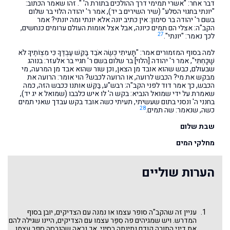
דבר אחר: "אשרי תמימי דרך ההולכים בתורת ה' ". זהו שאמר הכתוב:
"יונתי בחגוי הסלע" (שיר השירים ב יד), אמר ר' יהודה הלוי בר שלום
בשם ר' יהודה בר סימון: אין כתיב יונה אלא יונתי ומה יונתי? אמר
הקב"ה: אצלי הם תמים כיונה, אבל אצל אומות העולם ערומים כנחשים,
27
לכך נאמר: "יונתי".
למה בסוף המזמורים אמר: "תָּעִיתִי כְּשֶׂה אֹבֵד בַּקֵּשׁ עַבְדֶּךָ כִּי מִצְוֹתֶיךָ לֹא
שָׁכָחְתִּי", אמר ר' יהודה [הלוי] בר שלום בשם ר' חגיי בר אלעזר: בנוהג
שבעולם, כבש שהוא אובד מן הצאן, וכן שור שהוא אבד מן המרעה, מי
מבקש את מי? הכבש לרועה, או הרועה לכבש? הוי אומר: הרועה את
הכבש, כך אמר דוד לפני הקב"ה: רבש"ע, בַּקֵּשׁ אותנו ככבש הזה, כמה
שאמרת על ידי שמואל הנביא: בקש ה' לו איש כלבבו (שמואל א יג יד),
בחנני ה' ונסני בתום שעשיתי, תעיתי כשה אובד בקש עבדך שאני תמים
28
כשה, שנאמר: שה תמים.
שבת שלום
מחלקי המים
הערות שוליים
עניין זה שהקב"ה סופר עצמו או נמנה עם הצדיקים, יובן בסוף
המדרש. ויש שמגיהים פה סִפֵּר עצמו עם הצדיקים, היינו שגילה להם
את דיני התורה קודם נתינתה בסיני, אך נראה שהגרסה סָפַר עצמו