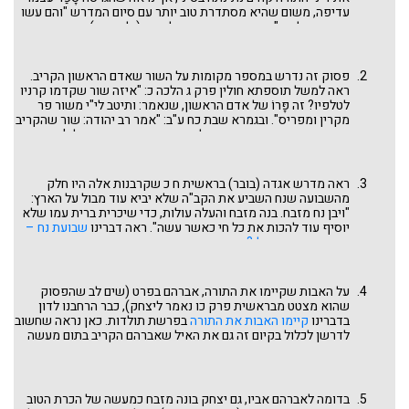
עדיפה, משום שהיא מסתדרת טוב יותר עם סיום המדרש "והם עשו
אותה מאליהם" וזהו שבחם שהגיעו לתורה (ולאמונה) מעצמם
ולפיכך נמנה איתם הקב"ה, כביכול הצטרף אליהם.
פסוק זה נדרש במספר מקומות על השור שאדם הראשון הקריב.
ראה למשל תוספתא חולין פרק ג הלכה כ: "איזה שור שקדמו קרניו
לטלפיו? זה פָּרוֹ של אדם הראשון, שנאמר: ותיטב לי"י משור פר
מקרין ומפריס". ובגמרא שבת כח ע"ב: "אמר רב יהודה: שור שהקריב
אדם הראשון קרן אחת היתה לו במצחו, שנאמר: ותיטב לה' משור פר
מקרן מפריס". אך עפ"י המקרא, הבל הוא המקריב הראשון ואין שום
אזכור במקרא שאדם הראשון הקריב קרבנות.
ראה מדרש אגדה (בובר) בראשית ח כ שקרבנות אלה היו חלק
מהשבועה שנח השביע את הקב"ה שלא יביא עוד מבול על הארץ:
"ויבן נח מזבח. בנה מזבח והעלה עולות, כדי שיכרית ברית עמו שלא
יוסיף עוד להכות את כל חי כאשר עשה". ראה דברינו
שבועת נח –
קץ העונש הטוטאלי?
בפרשת נח.
על האבות שקיימו את התורה, אברהם בפרט (שים לב שהפסוק
שהוא מצטט מבראשית פרק כו נאמר ליצחק), כבר הרחבנו לדון
בדברינו
קיימו האבות את התורה
בפרשת תולדות. כאן נראה שחשוב
לדרשן לכלול בקיום זה גם את האיל שאברהם הקריב בתום מעשה
העקידה, שהרי אנחנו עומדים בספר ויקרא העוסק בעבודת
הקרבנות במשכן. שים לב איך הוא מבליע את הקרבת יצחק – "עשה
קרבן והריב איל" ואי מניית ברית בין הבתרים יכול ללמד שלא הייתה
זו עבודת קרבנות. מנגד, יש שמדגישים שככלל האבות לא הקריבו
בדומה לאברהם אביו, גם יצחק בונה מזבח כמעשה של הכרת הטוב
קרבנות, כמו למשל המזבח שעשה אברהם בכניסתו לארץ (בראשית