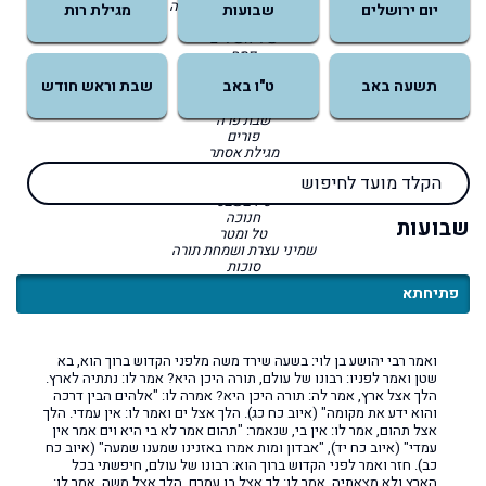
יום הזכרון לשואה ולגבורה
יום ירושלים
שבועות
מגילת רות
שביעי של פסח
שיר השירים
פסח
ליל הסדר
תשעה באב
ט"ו באב
שבת וראש חודש
שבת הגדול
שבת החודש
שבת פרה
פורים
מגילת אסתר
שבת זכור
שבת שקלים
ט״ו בשבט
חנוכה
שבועות
טל ומטר
שמיני עצרת ושמחת תורה
סוכות
קהלת
פתיחתא
יום הכיפורים
שבת שובה
ראש השנה
ט"ו באב
ואמר רבי יהושע בן לוי: בשעה שירד משה מלפני הקדוש ברוך הוא, בא
תשעה באב
שטן ואמר לפניו: רבונו של עולם, תורה היכן היא? אמר לו: נתתיה לארץ.
שבועות
הלך אצל ארץ, אמר לה: תורה היכן היא? אמרה לו: "אלהים הבין דרכה
מגילת רות
יום ירושלים
והוא ידע את מקומה" (איוב כח כג). הלך אצל ים ואמר לו: אין עמדי. הלך
ל״ג-בעומר
אצל תהום, אמר לו: אין בי, שנאמר: "תהום אמר לא בי היא וים אמר אין
יום העצמאות
עמדי" (איוב כח יד), "אבדון ומות אמרו באזנינו שמענו שמעה" (איוב כח
יום הזכרון לחללי מערכות ישראל
כב). חזר ואמר לפני הקדוש ברוך הוא: רבונו של עולם, חיפשתי בכל
שבת וראש חודש
הארץ ולא מצאתיה. אמר לו: לך אצל בן עמרם. הלך אצל משה, אמר לו: