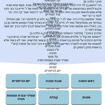
יום העצמאות
פרק י הלכה א).
יום הזכרון לחללי מערכות ישראל
רבי יהושע בן לוי היה לַמּוּד לשמוע פרשה מבן בנו בכל ערב שבת. פעם אחת שכח
יום הזכרון לשואה ולגבורה
ונכנס לרחוץ במרחצאות של טבריה. והיה מסתמך על כתפו של ר' חייא בר בא. נזכר
שביעי של פסח
שלא שמע פרשתו מבן בנו וחזר ויצא לו. מה היה? רבי דרוסאי אמר: כך היה. רבי
שיר השירים
לעזר בי רבי יוסי
פסח
אומר: מופשט בגדיו היה. אמר לו ר' חייא בר בא: ולא כן לימדתני רבי: אם התחילו
ליל הסדר
במרחץ אין מפסיקים? אמר לו: חייא בני, קלה היא בעיניך שכל השומע פרשה מן בן
שבת הגדול
בנו, כאילו הוא שומעה מהר סיני! ומה טעמא? "והודעתם לבניך ולבני בניך יום אשר
שבת החודש
עמדת לפני ה'
שבת פרה
אלהיך בחורב". (תלמוד ירושלמי מסכת שבת פרק א הלכה ב)
מגילת אסתר
"וישמעו את קול ה' אלהים מתהלך בגן לרוח היום" – יש מדרשי אגדה רבים וכבר
פורים
סדרום רבותינו על מכונם בבראשית רבה (יט ז) ובשאר מדרשות. ואני לא באתי אלא
שבת זכור
לפשוטו של מקרא ולאגדה המיישבת דברי המקרא דבר דבור על אופניו (רש"י
שבת שקלים
בראשית פרק ג פסוק ח).
ט״ו בשבט
חנוכה
טל ומטר
שמיני עצרת ושמחת תורה
קהלת
סוכות
יום הכיפורים
שבת שובה
ראש השנה
ראש השנה
שבת שובה
יום הכיפורים
ט"ו באב
תשעה באב
מגילת רות
שבועות
יום ירושלים
שמיני עצרת ושמחת
סוכות
קהלת
ל״ג-בעומר
תורה
יום העצמאות