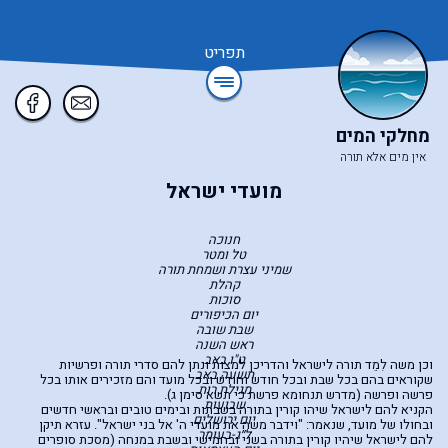
תפריט
מחלקי המים
אין מים אלא תורה
מועדי ישראל
חנוכה
טל ומטר
שמיני עצרת ושמחת תורה
קהלת
סוכות
יום הכיפורים
שבת שובה
ראש השנה
ט"ו באב
וכן משה לִמֵד תורה לישראל והדריכן למצות ונתן להם סדרי תורה ופרשיות
תשעה באב
שקוראים בהם בכל שבת ובכל חודש וחודש ובכל מועד והם מזכירים אותו בכל
מגילת רות
פרשה ופרשה (מדרש תנחומא פרשת כי תשא סימן ג).
שבועות
הקניא להם לישראל שיהו קורין בתורה בשבתות ובימים טובים ובראשי חדשים
יום ירושלים
ובחולו של מועד, שנאמר: "וידבר משה את מועדי ה' אל בני ישראל". עזרא תיקן
ל״ג-בעומר
להם לישראל שיהיו קורין בתורה בשני ובחמישי ובשבת במנחה (מסכת סופרים