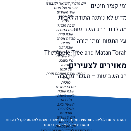
יום הזכרון לשואה ולגבורה
ימי קציר חיטים
שביעי של פסח
שיר השירים
מדוע לא ניתנה התורה לאבות
ליל הסדר
פסח
שבת הגדול
מה לדוד בחג השבועות
שבת החודש
שבת פרה
מגילת אסתר
עץ התפוח ומתן תורה
פורים
שבת זכור
The Apple Tree and Matan Torah
שבת וראש חודש
שבת שקלים
ט״ו בשבט
מאוירים לצעירים
חנוכה
טל ומטר
שמיני עצרת ושמחת תורה
חג השבועות – מעשה מרכבה
קהלת
סוכות
יום הכיפורים
שבת שובה
ראש השנה
ט"ו באב
תשעה באב
מגילת רות
שבועות
יום ירושלים
האתר פתוח לגלישה חופשית ואינו דורש רישום. נשמח לשמוע לקבל הערות
ל״ג-בעומר
והארות מכל המבקרים באתר.
יום העצמאות
יום הזיכרון לחללי מערכות ישראל