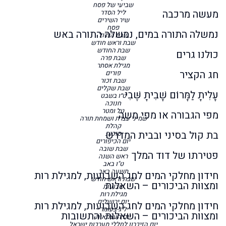
שביעי של פסח
מעשה מרכבה
ליל הסדר
שיר השירים
פסח
נמשלה התורה במים, נמשלה התורה באש
שבת הגדול
שבת וראש חודש
שבת החודש
כולנו גרים
שבת פרה
מגילת אסתר
חג הקציר
פורים
שבת זכור
שבת שקלים
עָלִיתָ לַמָּרוֹם שָׁבִיתָ שֶּׁבִי
ט״ו בשבט
חנוכה
טל ומטר
מפי הגבורה או מפי משה
שמיני עצרת ושמחת תורה
קהלת
בת קול בסיני ובבית המדרש
סוכות
יום הכיפורים
שבת שובה
פטירתו של דוד המלך
ראש השנה
ט"ו באב
תשעה באב
חידון מחלקי המים לחג השבועות, למגילת רות
שבת וראש חודש
ומצוות הביכורים – השאלות
שבועות
מגילת רות
יום ירושלים
חידון מחלקי המים לחג השבועות, למגילת רות
ל״ג-בעומר
ומצוות הביכורים – השאלות והתשובות
יום העצמאות
יום הזיכרון לחללי מערכות ישראל