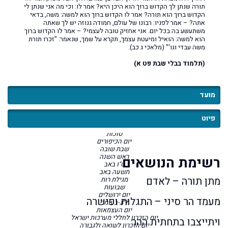
יום הזכרון לשואה ולגבורה
תורה שנתן לך הקדוש ברוך הוא היכן היא? אמר לו: וכי מה אני שנתן לי
שביעי של פסח
הקדוש ברוך הוא תורה? אמר לו הקדוש ברוך הוא למשה: משה, בדאי
שיר השירים
אתה? – אמר לפניו: רבונו של עולם, חמודה גנוזה יש לך שאתה
ליל הסדר
משתעשע בה בכל יום. אני אחזיק טובה לעצמי? – אמר לו הקדוש ברוך
פסח
הוא למשה: הואיל ומיעטת עצמך, תקרא על שמך, שנאמר: "זכרו תורת
שבת הגדול
משה עבדי וגו'" (מלאכי ג כב).
שבת החודש
שבת פרה
(תלמוד בבלי שבת פט א)
מגילת אסתר
פורים
שבת זכור
שבת שקלים
מועד
ט״ו בשבט
חנוכה
טל ומטר
פיוט
שמיני עצרת ושמחת תורה
קהלת
סוכות
יום הכיפורים
שבת שובה
ראש השנה
רשימת הנושאים
ט"ו באב
תשעה באב
מתן תורה – לאדם
מגילת רות
שבועות
יום ירושלים
מעמד הר סיני – התגלות ופישרה
ל״ג-בעומר
יום העצמאות
יום הזכרון לחללי מערכות ישראל
ויתייצבו בתחתית ההר
יום הזכרון לשואה ולגבורה