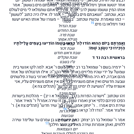
לבצע שליחויות, שכתוב: "כי בשמחה תצאו". אמר שמחה לששון: יום
יום הזכרון לשואה ולגבורה
אחד ינטשו אותך וימלאו בך מים, שכתוב: "ושאבתם מים בששון". אמר
שביעי של פסח
אותו המין ששמו ששון לרבי אבהו: עתידים אתם שתמלאו לי מים לעולם
שיר השירים
הבא, שכתוב: "ושאבתם מים בששון". – אמר לו: אילו היה כתוב "לששון"
ליל הסדר
– כמו שאמרת. עכשיו שכתוב: "בששון" – מעורו של אותו האיש יעשו
פסח
15
נאד וימלאו בו מים.
שבת הגדול
שבת החודש
שבת פרה
מגילת אסתר
וַאֲמַרְתֶּם בַּיּוֹם הַהוּא הוֹדוּ לַה' קִרְאוּ בִשְׁמוֹ הוֹדִיעוּ בָעַמִּים עֲלִילֹתָיו
פורים
הַזְכִּירוּ כִּי נִשְׂגָּב שְׁמוֹ:
שבת זכור
שבת וראש חודש
בראשית רבה נד ד
שבת שקלים
ט״ו בשבט
חנוכה
ר' ירמיה בשם ר' שמואל בר רב יצחק בשם ר' אבא: למה לקו אנשי בית
טל ומטר
שמש? על ידי שהיו מליזים בארון. אמר הקב"ה: אילו תרנגולתו של אחד
שמיני עצרת ושמחת תורה
מהם אבדה, לא היה מחזר כמה פתחים להביאה? וארוני בשדה פלשתים
קהלת
שבעה חדשים ואין אתם משגיחים בו! אם אין אתם משגיחים עליו, אני
סוכות
אשגיח עליו "הושיעה לו ימינו וזרוע קדשו" (תהלים צח א).
יום הכיפורים
שבת שובה
זהו שכתוב: "וישרנה הפרות בדרך" (שמואל א ו יב) – מהלכות בישרות.
ראש השנה
הפכו פניהם כלפי ארון ואמרו שירה. אי זו שירה אמרו? ר' מאיר אמר:
ט"ו באב
שירת הים אמרו … ר' יוחנן אמר: "שירו לה' שיר חדש" (תהלים צח א). ר'
תשעה באב
16
אלעזר אמר: "הודו לה' קראו בשמו".
מגילת רות
שבועות
אמר ר' שמואל בר רב יצחק: כמה יגיעות יגע בן עמרם עד שלימד שירה
יום ירושלים
17
ללווים, ואתן אומרות שירה מאליכן, יישר חילכן!
ל״ג-בעומר
יום העצמאות
יום הזיכרון לחללי מערכות ישראל