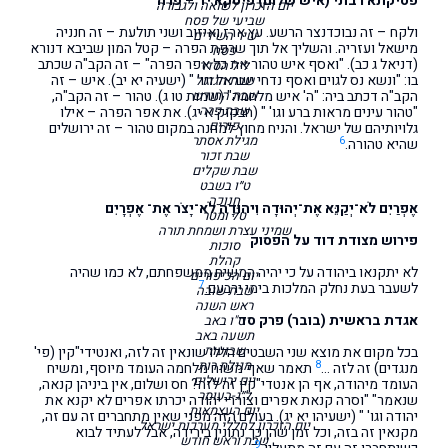
פסיקתא רבתי (איש שלום) פיסקא יד – פרה
יום הזכרון לשואה ולגבורה
שביעי של פסח
ולקח – זה נבוכדנצר הרשע. עץ ארז ואיזוב ושני תולעת – זה חנניה
שיר השירים
מישאל ועזריה. והשליך אל תוך שרפת הפרה – קטל המון שביבא דנורא
פסח
(דניאל ג כב). "ואסף איש טהור את כל אפר הפרה" – זה הקב"ה שכתב
ליל הסדר
בו: "ונשא נס לגוים ואסף נדחי ישראל וגו' " (ישעיה יא יב). איש – זה
שבת הגדול
שבת החודש
הקב"ה דכתב ביה: "ה' איש מלחמה" (שמות טו ג). טהור – זה הקב"ה,
שבת פרה
"טהור עינים מראות ברע וגו' " (חבקוק א יג). את אפר הפרה – אילו
פורים
גלויותיהם של ישראל. והניח מחוץ למחנה במקום טהור – זה ירושלים
מגילת אסתר
6
שהיא טהורה.
שבת זכור
שבת שקלים
ט״ו בשבט
חנוכה
אֶפְרַיִם לֹא־יְקַנֵּא אֶת־יְהוּדָה וִיהוּדָה לֹא־יָצֹר אֶת־ אֶפְרָיִם
טל ומטר
שמיני עצרת ושמחת תורה
פירוש מצודת דוד על הפסוק
סוכות
קהלת
לא יתקנאו ביהודה על כי יהיה המשיח ממשפחתם, לא כמו שהיה
יום הכיפורים
7
לשעבר בעת נחלק המלכות בימי ירבעם.
שבת שובה
ראש השנה
אגדת בראשית (בובר) פרק סד
ט"ו באב
תשעה באב
שבועות
בכל מקום את מוצא שני השבטים הללו שונאין זה לזה, ואנטידי"קין (פי'
מגילת רות
8
מנגדים) זה לזה …
תאמר שאף משוח מלחמה העומד מיוסף, ומשיח
יום ירושלים
העומד מיהודה, אף הן אנטדי"קין זה לזה? חס ושלום, אין ביניהן קנאה,
ל״ג-בעומר
שנאמר" "וסרה קנאת אפרים וצוררי יהודה יכרתו אפרים לא יקנא את
יום העצמאות
יהודה וגו' " (ישעיהו יא יג). בעולם הזה מפני שאין מתחברים זה עם זה,
יום הזכרון לחללי מערכות ישראל
מקנאין זה בזה, וכל זמן שהן כך נתונין בירידה, אבל לעתיד לבוא
שבת וראש חודש
9