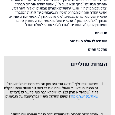
נא", ואנשי יהודה אומרים מבחוץ: "אנא ה' הצליחה נא". אנשי ירושלים
אומרים מבפנים: "ברוך הבא בשם ה' ", ואנשי יהודה אומרים מבחוץ:
"ברכנוכם מבית ה' ". אנשי ירושלים אומרים מבפנים: "אל ה' ויאר לנו",
ואנשי יהודה אומרים מבחוץ: "אסרו חג בעבותים עד קרנות המזבח".
אנשי ירושלים אומרים מבפנים: "אלי אתה ואודך", ואנשי יהודה אומרים
מבחוץ: "אלהי ארוממך". אנשי ירושלים ואנשי יהודה פותחין פיהם
ומשבחין להקב"ה ואומרים: "הודו לה' כי טוב כי לעולם חסדו".
חג שמח
ושנזכה לגאולה השלימה
מחלקי המים
הערות שוליים
פירוש שטיינזלץ: "עד אז עוד היה עוון נוב עיר הכהנים תלוי ועומד".
זה החטא הנורא של שאול שהרג את כל כהני נוב משום שנתנו מקלט
לדוד (שמואל א פרק כב). ראו ויקרא רבה סוף פרשה כו (דברינו
שאול בפרשת אמור
) ומשם התגלגל העניין גם לחשבון של הגבעונים
עם בית שאול (דברינו
הגבעונים
בפרשת נצבים). וראו בגמרא שם
שגם דוד נענש בגין הרג נב.
אירוע מצור סנחריב על ירושלים והנס הגדול שאירע שם מסופר