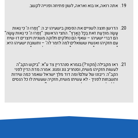
אתה רואה, או בוא ואראה, לשון פתיחה ופנייה לקשב.
הדרשן חוצה לשניים את הפסוק בישעיהו יב ה: "זַמְּרוּ ה' כִּי גֵאוּת
עָשָׂה מוּדַעַת זֹאת בְּכָל הָאָרֶץ". החצי הראשון: "זַמְּרוּ ה' כִּי גֵאוּת עָשָׂה"
הם דברי ישעיהו – שאף הם נחלקים חלוקה משנית ויוצרים דו-שיח
עם חזקיהו ואנשיו ששואלים למה לזמר לה' – ותשובת ישעיהו היא:
"כי גאות עשה". החצי השני: "מוּדַעַת זֹאת בְּכָל הָאָרֶץ" הוא תשובת
חזקיהו וסיעתו: כבר הדברים ידועים בכל הארץ!
ראו מקבילה (מקור?) בגמרא סנהדרין צד ע"א: "ביקש הקב"ה
לעשות חזקיהו משיח, וסנחריב גוג ומגוג. אמרה מדת הדין לפני
הקב"ה: ריבונו של עולם! ומה דוד מלך ישראל שאמר כמה שירות
ותשבחות לפניך - לא עשיתו משיח, חזקיה שעשית לו כל הנסים
הללו ולא אמר שירה לפניך - תעשהו משיח? תנא משום רבי פפייס:
גנאי הוא לחזקיה וסייעתו שלא אמרו שירה, עד שפתחה הארץ
ואמרה שירה, שנאמר" מכנף הארץ זמרת שמענו צבי לצדיק וגו' ".
בני אדם לא אמרו שירה על הטובה והישועה שזו להם, אז הארץ
אומרת שירה. ומדרש שיר השירים רבה מעצים את הגנאי של
חזקיהו וסיעתו, משום שהם מתרצים את אי אמירת ההל והשירה
בכך שהארץ כבר שרה: "כבר מודעת זאת בכל הארץ". כמה מתאים
מדרש זה לימינו! במקום ללמוד מהטבע ומהתחדשות הארץ שכולה
שירה, פוטרים בני אדם את עצמם מלהודות בתירוצים מתירוצים
שונים. וכל מי שאומר הלל בברכה ביום העצמאות יכול לקבל חיזוק
גדול מאד מדרשה נפלאה זו.