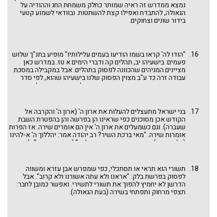
נמצא ממדרש זה ראיה שמותר כחלק משמחת החג וההודיה על
הגאולה, להתבדח ואפילו קצת להשתטות. ובוודאי לשמוע קטעי
בידור שונים וצחוקים.
"הודו לה' קראו בשמו הודיעו בעמים עלילותיו" מופיע בתנ"ך שלוש
פעמים: בישעיהו יב, תהלים קה ודברי הימים א טז. במדרש כאן
מציינים המגיהים שהכוונה לפסוק בתהלים. אבל במקבילה במסכת
עבודה זרה כד ע"ב מצוין הפסוק שלנו בישעיהו שהוא, לפי סדר
המקראות שבידינו, המופע הראשון ואולי גם קשור יותר לברכת
השיר שהיא לגאולה לעתיד לבוא.
בני ישראל מתעצלים להעלות את ארון ה' (ארון ה' והקרבה אל
הקודש אכן מסוכנים כפי שראינו הן בפרשה והן בהפטרת השבת
שעברה). וגם כשמעלים את ארון ה' אין הם אומרים שירה. אז הפרות
אומרות שירה. "מאי ברכת השיר? רב יהודה אמר: יהללוך ה' א-להינו
(כל מעשיך), ורבי יוחנן אמר: נשמת כל חי" (פסחים קיח ע"א).
תשורי הוא תראי או תסתכלי, כפי שמפרש אבן עזרא ומשווה
לפסוק בפרשת בלק: "אראנו ולא עתה אשורנו ולא קרוב". אבל
הדרשן לא יחמיץ להפוך את תשורי לתשירי. ואפשר כמובן לחבר:
תצפי מרחוק ותפתחי בשירה (בעת הגאולה).