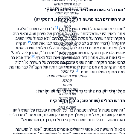
שבת וראש חודש
יום הזכרון לשואה ולגבורה
"זמרו ה' כי גאות עשה מודעת זאת בכל הארץ"
שביעי של פסח
שיר השירים
שיר השירים רבה פרשה ד (וילנא סימן ג, דונסקי יט)
ליל הסדר
פסח
18
"תשורי מראש אמנה" (שיר השירים ד ח).
ר' ברכיה בשם ר' אלעזר
שבת הגדול
אמר: ראוין היו ישראל לומר שירה על מפלתן של סיחון ועוג, וראוי היה
שבת החודש
חזקיהו לומר שירה על מפלת סנחריב, דכתיב: "ולא כגמול עליו השיב
שבת פרה
19
יחזקיהו" (דברי הימים ב לב כה). למה? כי גבה לבו. את חמי,
חזקיה
מגילת אסתר
מלך וצדיק ואת אמרת כי גבה לבו?! אלא גבה לבו מלומר שירה. אתא
פורים
ישעיה לגביהון דחזקיהו וסיעתו אמר להון" "זמרו ה' ", אמרון ליה: למה?
שבת זכור
20
– כי גאות עשה, אמרון ליה: כבר מודעת זאת בכל הארץ.
א"ר אבא בר
שבת שקלים
כהנא אמר חזקיהו: תורה שאני עוסק בה מכפרת על השירה. א"ר לוי:
ט״ו בשבט
חנוכה
אמר חזקיהו: מה אנו צריכין לומר נסיו וגבורותיו של הקב"ה? כבר מודעת
21
טל ומטר
זאת מסוף העולם ועד סופו.
שמיני עצרת ושמחת תורה
קהלת
סוכות
יום הכיפורים
צַהֲלִי וָרֹנִּי יוֹשֶׁבֶת צִיּוֹן כִּי גָדוֹל בְּקִרְבֵּךְ קְדוֹשׁ יִשְׂרָאֵל:
שבת שובה
ראש השנה
מדרש תהלים (שוחר טוב; בובר) מזמור קיח
ט"ו באב
תשעה באב
"זה היום עשה ה' נגילה ונשמחה בו". כל הגאולות שעברו על ישראל יש
אחריהן שעבוד, אבל מיכן ואילך אין אחריהן שעבוד, שנאמר: "זמרו ה' כי
גאות עשה … צהלי ורוני יושבת ציון כי גדול בקרבך קדוש ישראל".
אנא ה' הושיעה נא. אנשי ירושלים אומרים מבפנים: "אנא ה' הושיעה