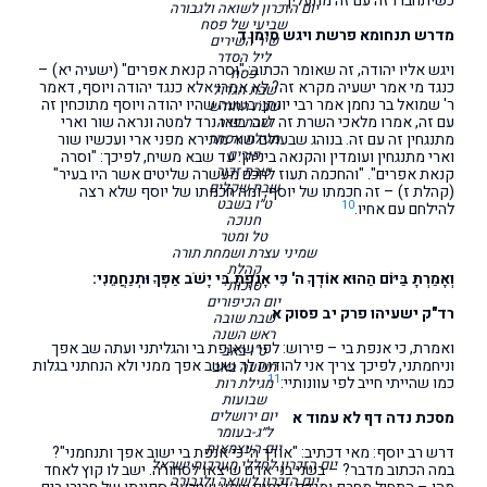
כשיתחברו זה עם זה מתעלין.
יום הזכרון לשואה ולגבורה
שביעי של פסח
מדרש תנחומא פרשת ויגש סימן ד
שיר השירים
ליל הסדר
ויגש אליו יהודה, זה שאומר הכתוב: "וסרה קנאת אפרים" (ישעיה יא) –
פסח
כנגד מי אמר ישעיה מקרא זה? לא אמרו אלא כנגד יהודה ויוסף, דאמר
שבת הגדול
ר' שמואל בר נחמן אמר רבי יונתן: בשעה שהיו יהודה ויוסף מתוכחין זה
שבת החודש
עם זה, אמרו מלאכי השרת זה לזה: בואו נרד למטה ונראה שור וארי
שבת פרה
מגילת אסתר
מתנגחין זה עם זה. בנוהג שבעולם שור מתירא מפני ארי ועכשיו שור
פורים
וארי מתנגחין ועומדין והקנאה ביניהן. עד שבא משיח, לפיכך: "וסרה
שבת זכור
קנאת אפרים". "והחכמה תעוז לחכם מעשרה שליטים אשר היו בעיר"
שבת שקלים
(קהלת ז) – זה חכמתו של יוסף, ומה חכמתו של יוסף שלא רצה
ט״ו בשבט
10
להילחם עם אחיו.
חנוכה
טל ומטר
שמיני עצרת ושמחת תורה
קהלת
וְאָמַרְתָּ בַּיּוֹם הַהוּא אוֹדְךָ ה' כִּי אָנַפְתָּ בִּי יָשֹׁב אַפְּךָ וּתְנַחֲמֵנִי:
סוכות
יום הכיפורים
רד"ק ישעיהו פרק יב פסוק א
שבת שובה
ראש השנה
ואמרת, כי אנפת בי – פירוש: לפי שאנפת בי והגליתני ועתה שב אפך
ט"ו באב
וניחמתני, לפיכך צריך אני להודות לך ששב אפך ממני ולא הנחתני בגלות
תשעה באב
11
כמו שהייתי חייב לפי עוונותיי:
מגילת רות
שבועות
יום ירושלים
מסכת נדה דף לא עמוד א
ל״ג-בעומר
יום העצמאות
דרש רב יוסף: מאי דכתיב: "אודך ה' כי אנפת בי ישוב אפך ותנחמני"?
יום הזכרון לחללי מערכות ישראל
במה הכתוב מדבר? – בשני בני אדם שיצאו לסחורה. ישב לו קוץ לאחד
יום הזכרון לשואה ולגבורה