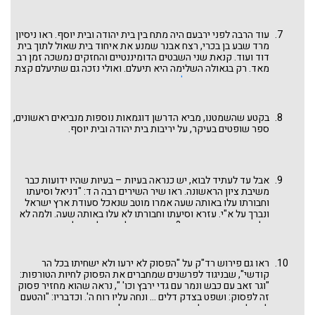
לארץ ישראל?
עוד הרבה לפני ירבעם היה מתח בין בית יהודה ובית יוסף. ראו ניסיון
מרד שבע בן בכרי, רצח אבנר שמנע את איחוד בית שאול לתוך בית
דוד ועוד. קנאת שני השבטים הדומיננטיים והחזקים נמשכה זמן רב
מאד. רק בגאולה השלימה היא תיעלם. ואולי נזכה גם שתיעלם קצת
קודם. ראו דברינו
והיו לאחדים בידך
בפרשת ויגש. ובדרשה הבאה,
הרעיון של משיח בן יוסף שמקדים את משיח בן דוד ומבשר את בואו
גם הוא ניסיון של פיוס והשלמה בין שני השבטים הדומיננטיים האלה.
בקטע שהשמטנו, מביא הדרשן דוגמאות נוספות מנביאים ראשונים,
ספר שופטים בעיקר, על יריבות בית יהודה ובית יוסף.
אבל עד לעתיד לבוא, יש כנראה בעיות – בעיות שהיו ידועות כבר
משיבת ציון הראשונה. ראו שיר השירים רבה ה ד: "דניאל וסיעתו
וחבורתו עלו באותה שעה אמרו מוטב שנאכל סעודת ארץ ישראל
ונברך על א"י. עזרא וסיעתו וחבורתו לא עלו באותה שעה. ולמה לא
עלה באותה שעה עזרא? שהיה צריך לברר תלמודו לפני ברוך בן
נריה, ויעלה ברוך בן נריה? אלא אמרו: ברוך בן נריה אדם גדול וישיש
היה ואפילו בגלקטיקא לא היה יכול להיטען, אמר ריש לקיש
מהקב"ה היה שלא עלה עזרא באותה שעה, שאילו עלה עזרא באותה
ראו גם פירוש רד"ק על "הפסוק לא ירעו ולא ישחיתו בכל הר
שעה היה לשטן לקטרג ולומר מוטב שישמש עזרא בכהונה גדולה
קודשי", שבניגוד לפרשנים שמחברים את הפסוק לחיות הטורפות:
מלשמש יהושע בן יהוצדק כהן גדול. ויהושע בן יהוצדק היה כהן גדול
"וגר זאב עם כבש ונמר עם גדי ירבץ וכו' ", נראה שהוא מחזיר פסוק
בן כהן גדול, אבל עזרא ע"י שהיה אדם צדיק לא היה ראוי לשמש
זה לפסוק: ושפט בצדק דלים ... ונחה עליו רוח ה'. וכדבריו: "והטעם
בכהונה גדולה כמותו. א"ר סימון קשה היא שלשלת יוחסין לפני
למה לא ירעו כי מלאה הארץ דעה את ה' ... כמו שאמר ירמיהו הנביא