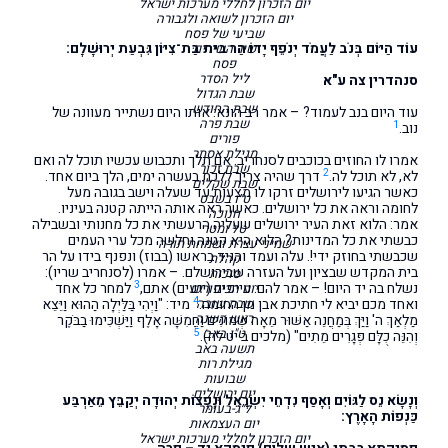
יום הזכרון לחללי מערכות ישראל
יום הזכרון לשואה ולגבורה
שביעי של פסח
עוֹד הַיּוֹם בְּנֹב לַעֲמֹד יְנֹפֵף יָדוֹ הַר בית בַּת־צִיּוֹן גִּבְעַת יְרוּשָׁלִָם:
שיר השירים
פסח
ליל הסדר
סנהדרין צה ע"א
שבת הגדול
שבת החודש
עוד היום בנב לעמוד? – אמר רב הונא: אותו היום נשתייר מעוונה של
שבת פרה
1
נוב.
פורים
מגילת אסתר
אמרו לו החוזים בכוכבים לסנחריב: אם תלך ותכבוש עכשיו תוכל לה ואם
שבת זכור
2
לא, לא תוכל לה.
דרך שהיה צריך ללכת בעשרה ימים, הלך ביום אחד.
שבת שקלים
כאשר הגיעו לירושלים זרקו לו מצעות עד שעלה וישב בגובה מעל
ט״ו בשבט
לחומה וראה את כל ירושלים. כאשר ראה אותה הייתה קטנה בעיניו.
חנוכה
אמר: הלוא זאת העיר ירושלים שעליה הרעשתי את כל מחנותי ובשבילה
טל ומטר
כבשתי את כל המדינות? הלוא היא קטנה וחלשה מכל ערי העמים
שמיני עצרת ושמחת תורה
שכבשתי בחוזק ידי!. עלה ועמד והניד בראשו (בבוז) ונפנף בידו על הר
קהלת
בית המקדש שבציון ועל העזרה שבירושלם. – אמרו (לסנחריב שריו):
סוכות
3
נשלח בה יד היום! – אמר להם: עייפים (יגעים) אתם,
למחר כל אחד
יום הכיפורים
4
ואחד מכם יביא לי חתיכת אבן מן החומה.
שבת שובה
מיד: "וַיְהִי בַּלַּיְלָה הַהוּא וַיֵּצֵא
ראש השנה
מַלְאַךְ ה' וַיַּךְ בְּמַחֲנֵה אַשּׁוּר מֵאָה שְׁמוֹנִים וַחֲמִשָּׁה אָלֶף וַיַּשְׁכִּימוּ בַבֹּקֶר
ט"ו באב
5
וְהִנֵּה כֻלָּם פְּגָרִים מֵתִים" (מלכים ב יט לה).
תשעה באב
מגילת רות
שבועות
יום ירושלים
וְנָשָׂא נֵס לַגּוֹיִם וְאָסַף נִדְחֵי יִשְׂרָאֵל וּנְפֻצוֹת יְהוּדָה יְקַבֵּץ מֵאַרְבַּע
ל״ג-בעומר
כַּנְפוֹת הָאָרֶץ:
יום העצמאות
יום הזכרון לחללי מערכות ישראל