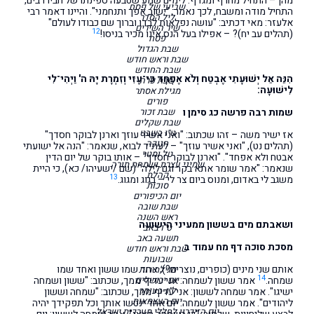
מהן – התחיל מחרף ומגדף. לימים שמע שטבעה ספינתו של חבירו בים,
שביעי של פסח
התחיל מודה ומשבח, לכך נאמר: "ישוב אפך ותנחמני". והיינו דאמר רבי
ליל הסדר
אלעזר: מאי דכתיב: "עושה נפלאות לבדו וברוך שם כבודו לעולם"
שיר השירים
12
(תהלים עב יח)? – אפילו בעל הנס אינו מכיר בניסו!
פסח
שבת הגדול
שבת וראש חודש
שבת החודש
הִנֵּה אֵל יְשׁוּעָתִי אֶבְטַח וְלֹא אֶפְחָד כִּי־עָזִּי וְזִמְרָת יָהּ ה' וַיְהִי־לִי
שבת פרה
לִישׁוּעָה:
מגילת אסתר
פורים
שמות רבה פרשה כג סימן ו
שבת זכור
שבת שקלים
ט״ו בשבט
אז ישיר משה – זהו שכתוב: "ואני אשיר עוזך וארנן לבוקר חסדך"
חנוכה
(תהלים נט), "ואני אשיר עוזך" – לעתיד לבוא, שנאמר: "הנה אל ישועתי
טל ומטר
אבטח ולא אפחד". "וארנן לבוקר חסדך" – אותו בוקר של יום הדין
שמיני עצרת ושמחת תורה
שנאמר: "אמר שומר אתא בקר וגם לילה" (שם /ישעיהו/ כא), כי היית
קהלת
13
משגב לי באדום, ומנוס ביום צר לי – בגוג ומגוג.
סוכות
יום הכיפורים
שבת שובה
ראש השנה
ושאבתם מים בששון ממעיני הישועה
ט"ו באב
תשעה באב
מסכת סוכה דף מח עמוד ב
שבת וראש חודש
שבועות
אותם שני מינים (כופרים, נוצרים?), אחד שמו ששון ואחד שמו
מגילת רות
14
שמחה.
יום ירושלים
אמר ששון לשמחה: אני עדיף ממך, שכתוב: "ששון ושמחה
ל״ג-בעומר
ישיגו". אמר שמחה לששון: אני עדיף ממך, שכתוב: "שמחה וששון
יום העצמאות
ליהודים". אמר ששון לשמחה: יום אחד ינטשו אותך וכל תפקידך יהיה
יום הזיכרון לחללי מערכות ישראל