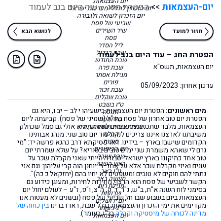
יום העצמאות
יום-העצמאות
>>
הפטרת החג – עוד היום בנב לעמוד
יום הזכרון לחללי מערכות ישראל
יום הזכרון לשואה ולגבורה
שביעי של פסח
שיר השירים
חזור למועד
לנושא הבא
פסח
ליל הסדר
שבת הגדול
הפטרת החג – עוד היום בנב לעמוד
שבת החודש
יום העצמאות, תשס"א
שבת פרה
מגילת אסתר
פורים
עדכון אחרון: 05/09/2023
שבת זכור
שבת שקלים
ט״ו בשבט
מים ראשונים:
הפטרת יום העצמאות בישעיהו י לב – יב ו, היא גם
חנוכה
הפטרת יום טוב אחרון של פסח בחו"ל (שמיני של פסח). קביעתה ליום
טל ומטר
העצמאות, מלבד שתכניה מתאימים לאירוע, היא אולי גם סמל שכחלק
שמיני עצרת ושמחת תורה
קהלת
משיבתנו לארצנו איננו צריכים לנהוג עוד יום טוב שני. מנהג אבותינו
סוכות
הקדומים שישבו בארץ – בידינו. ראו פסיקתא דרב כהנא פרשה יד: "מי
יום הכיפורים
גרם לי שאהא משמרת שני ימים טובים בסוריא? על שלא שמרתי יום
שבת שובה
טוב אחד כתיקונו בארץ ישראל. סבורה הייתי שאני מקבלת שכר על
ראש השנה
שנים ואיני מקבלת שכר אלא על אחד. ר' יוחנן הוה קרי עליהון: וגם אני
ט"ו באב
נתתי להם חוקים לא טובים ומשפטים לא יחיו בהם (יחזקאל כ כה)".
תשעה באב
הקשר לשביעי של פסח הוא הרצף מחירות לחירות, ומעוגן כידוע גם
מגילת רות
בסימני לוח השנה א"ת, ב"ש, ג"ר, ד"ק, ה"צ, ו"פ, ז"ע – לעולם יחול יום
שבועות
העצמאות ביום בשבוע שבו חל שביעי של פסח (ובשנים לא מעטות אנו
יום ירושלים
מקדימים את ימי הזכרון והעצמאות בגלל שבת, ראו דברינו
בין כוחה של
ל״ג-בעומר
מדינה לכוחה של מיסטיקה וקבלה
בל"ג בעומר).
יום העצמאות