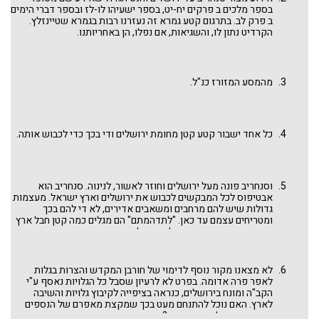
בספר מלכים ב פרקים יח-יט, בספר ישעיהו לו-לז ובספר דברי הימים
ב פרק לב. בתרגום קטע גמרא זה נעזרנו רבות בגמרא שטיינזלץ.
הקרדיט נתון לו, והשגיאות, אם נפלו, הן באחריותנו.
מהמסע המזורז כנ"ל.
כל אחד ישבור קטע קטן מחומת ירושלים ודי בכך כדי לכבוש אותה.
וסנחריב פונה מעל ירושלים וחוזר לאשור, לנינוה. סנחריב הוא
אבטיפוס לכל המבקשים לכבוש את ירושלים וארץ ישראל. מעצמות
גדולות שיש להם מרחבים ומשאבים אדירים, לא די להם בכך
ומטריחים עצמם עד כאן. "לתדהמתם" הם מגלים כמה קטן חבל ארץ
זה בהשוואה עם מה שיש להם. אבל הם אינם חוזרים בהם, ומבקשים
לכבוש גם את זה, שיהיה. והקב"ה מצילנו מידם. ראו בגמרא שם את
ההשוואה עם מלחמת אברהם עם ארבעת מלכי הצפון (בראשית
פרק יד). מעשה אבות סימן לבנים. ראו שם עוד את שפעת צבאו
לא מצאנו מקור נוסף לדימוי של חורבן המקדש והצרות בגלות
העצום של סנחריב שהיה מלווה גם בזונות ... מה שמלמד שהמלחמה
לאפר פרה אדומה. בפרט לא לרעיון שסבל כל הגלויות נאסף ע"י
והכיבוש לא היו פעולה צבאית גרידא.
הקב"ה ומונח בירושלים, כנראה בציפייה לקיבוץ גלויות והשיבה
לארץ. האם נוכל להתנחם מעט בכך שמקצת מאפרם של הנספים
בשואה הובא לקבורה בארץ? האם אפר זה הוא שיטהר את השבים