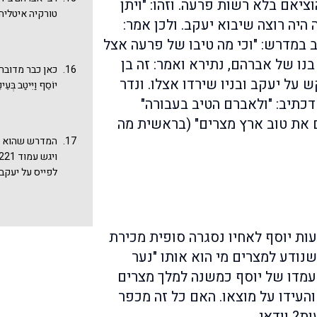
ציאם בלא רשות פרעה. וזהו: "ויתן
שאמר שר המשקי
טורקיה איטליה.
היה רוצה שיבוא יעקב. ולכן אמר:
כאן הטחת דברי
רבה צג ו, תנחו
 במדרש: "וכי מה טיבו של פרעה אצל
לגדולה, יוסף, 
נו של אברהם, נתירא ואמר: זה בן
כאן כבר מדובר לאח
מצרים ונימוסיה
קש על יעקב ובניו שירדו אצלו. ונדר
יוֹסֵף וַיִּיטַב בְּעֵי
של מלך שהוא ק
כתיב: "ולאברם הטיב בעבורה"
פעמים שאפשר 
המשנה למלך מצ
ם את טוב ארץ מצרים" (בראשית מה
שקבלת, את חוקי
המדרש שהוא מכ
אלה אומרים שבע
שהמשנה למלך מ
לפייס על יעקב 
ויהודה הוא שה
של אברהם אבינו
מפי יהודה (את 
על יעקב ובניו 
השעה שהמתין ל
שהיטיב לאברהם
(מדרש תהלים ל
ות יוסף לאחיו נסגרה סופית מכירת
פרשנות ומדרש 
ההתלהבות של פ
נודע למצרים מי הוא אותו "נער
להרעפת כל טוב
עמדו של יוסף כמשנה למלך מצרים
אברהם למצרים 
והעידו על מוצאו. האם כל זה מכפר
ועל ביתו (ברא
יעקב יורד למצ
ת? וודאי.