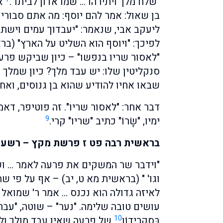
"שלח מלך ויתירהו … שמו אדון לביתו".
אמ
בן שאול: אמר להם יוסף: מה אתם סבורי
ליעקב אבי, שנאמר: "יעבדוך עמים וישתח
לפיכך: "ויוסף הוא השליט על הארץ" (בראש
"לאסור שריו בנפשו" – כיון שביקש פרע
סנקליטין שלו: יש עבד מלך? כיון שמלך י
שבאו אחיו להודיע שהוא בן גנוסים, ואחר
דבר אחר: "לאסור שריו". זה פוטיפר, דא
9
ימיו, "שָׂרוֹ" כתיב "שריו" קרי.
בראשית רבה פט ז פרשת מקץ – רשע
"וידבר שר המשקים את פרעה לאמר … וש
וגו' " (בראשית מא ט, יב) – אף על פי שה
לאיזה גדולה הוא נכנס … אמר ר' שמואל 
עושים טובה שלימה. "נער" – שוטה, "עבר
10
בַּסֶקְרֵידוֹן
של פרעה שאין עבד מולך ולא ל