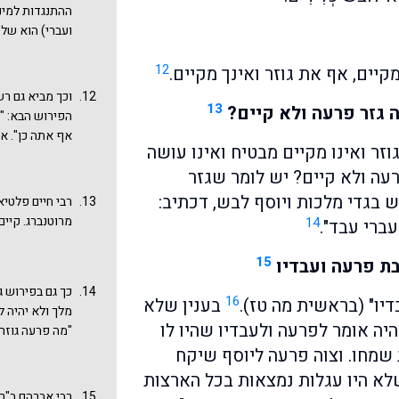
ההתנגדות למינ
ועברי) הוא של
בפתרון חלומו (
12
חלומו
בפרשת וי
קיים, אף את גוזר ואינך מקיים.
חלומו, אבל מרא
וכך מביא גם רש
13
בעקבות מדרש זה
 גזר פרעה ולא קיים?
הפירוש הבא: "ד
בגדי שרים". א
אף אתה כן". את
תהלים לעיל) ש
וזר ואינו מקיים מבטיח ואינו עושה
שימת עין שאמרת
הראשון שהבאנו
עה ולא קיים? יש לומר שגזר
מסביר. מה גזר
סופית תו העבד
ש בגדי מלכות ויוסף לבש, דכתיב:
מקץ (וסוף ויש
מרוטנברג. קיי
14
עברי עבד".
רגל בשל היותו
שלנו בהתוודעו
15
בת פרעה ועבדיו
כך גם בפירוש ג
16
דיו" (בראשית מה טז).
בענין שלא
מלך ולא יהיה ל
יה אומר לפרעה ולעבדיו שהיו לו
"מה פרעה גוזר ו
לובש בגדי מלך 
 שמחו. וצוה פרעה ליוסף שיקח
חוקי הארץ ופר
שלא היו עגלות נמצאות בכל הארצות
ודאי אינו שומ