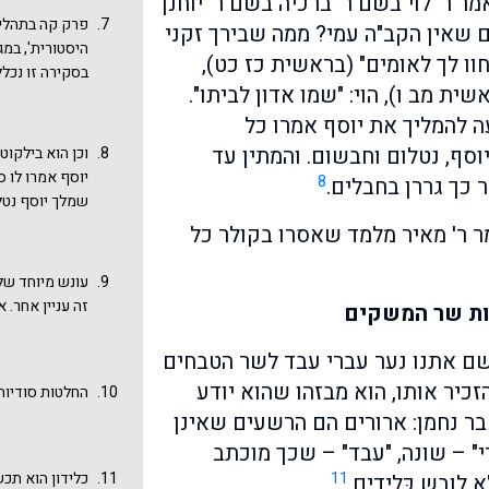
ר ר' לוי בשם ר' ברכיה בשם ר' יוחנן
בידע וחכמה וח
פרק קה בתהלים
ם שאין הקב"ה עמי? ממה שבירך זקני
את לשון הקודש
היסטורית', במג
וו לך לאומים" (בראשית כז כט),
התלונות והלשו
בסקירה זו נכללת 
ימלוך" (משלי ל
ית מב ו), הוי: "שמו אדון לביתו".
כָּל־מַטֵּה־לֶחֶם שָׁב
מֹשֵׁל עַמִּים וַיְפַתּ
ה להמליך את יוסף אמרו כל
וּזְקֵנָיו יְחַ
וסף, נטלום וחבשום. והמתין עד
וכן הוא בילקו
שיתבאר בהמשך
יוסף אמרו לו ס
8
 כך גררן בחבלים.
מסעי.
שמלך יוסף נטלן
כך גררן בחבלי
מר ר' מאיר מלמד שאסרו בקולר כל
חכמתו של יוסף
ונכבדים המלחש
עונש מיוחד של
על המקרא. ראו משלי
זה עניין אחר. א
ות שר המשקים
וכו' ". כאשר 
רק אוסר אותם ו
ם אתנו נער עברי עבד לשר הטבחים
זכיר אותו, הוא מבזהו שהוא יודע
החלטות סודיות ש
בר נחמן: ארורים הם הרשעים שאינן
י" – שונה, "עבד" – שכך מוכתב
11
כלידון הוא תכש
ובש כְּלִידִים.