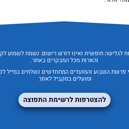
הרעב וחזר הניל
כשהלך יעקב אצ
פרעה. מה בירכו
מראש. כל זה ה
דבריו של צרור 
עבדיו - בענין 
לפרעה ולעבדיו 
כל מה שהבטיח 
 לגלישה חופשית ואינו דורש רישום. נשמח לשמוע לק
עברית מיוחסת, 
והארות מכל המבקרים באתר.
הוא מטהר, אלא 
הזמן השטינו על
י פרשת השבוע והמועדים המתחדשים נשלחים במייל לכל 
אותם שנים ארו
ומועלים במקביל לאתר.
למפרע שהחלטתו
בניגוד לנימוסי 
להצטרפות לרשימת התפוצה