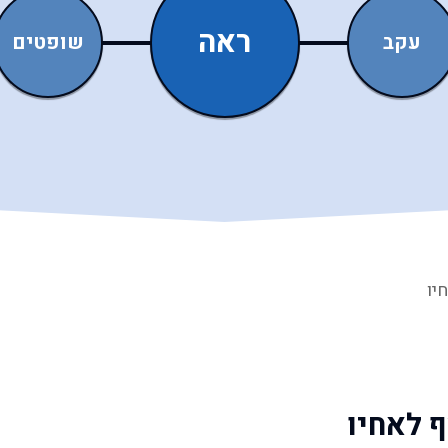
ראה
עקב
שופטים
יו
ף לאחיו