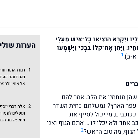
לָיו וַיִּקְרָא הוֹצִיאוּ כָל־אִישׁ מֵעָלָי
הערות שולי
ו: וַיִּתֵּן אֶת־קֹלוֹ בִּבְכִי וַיִּשְׁמְעוּ
1
-ב).
רגע ההתוודעות
ואחיו ומהרגעי
רים
אל אחיו ולהפס
הפירושים, רבים
 שהן מנחמין את הלב. אמר להם:
היו דבריו של י
שניהם בפרשה ז
ת עפר הארץ? נמשלתם כחית השדה
אלה דברי יוסף
"סיבה קטנה" נ
כוכבים, מי יכול לסייף את
ונופלים לפניו ו
החמצות ולהשיב
ויחי. אזכור הכ
 אחד ולא יכלו לו … אתם הגוף ואני
אגב הדרשה המק
2
הגוף, מה טוב הראש?
השלישי
.