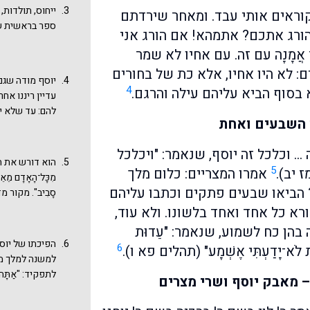
קוראים אותי עבד. ומאחר שירדתם
ספר בראשית שעוסק
הורג אתכם? אתמהא! אם הורג אני
ֲמָנָה עם זה. עם אחיו לא שמר
: לא היו אחיו, אלא כת של בחורים
יוסף מודה שגם
4
 בסוף הביא עליהם עילה והרגם.
עדיין ריננו אח
להם: עד שלא יר
 השבעים ואחת
והורדתם (וירדת
משפחה מוכרת ו
… וכלכל זה יוסף, שנאמר: "ויכלכל
יוסף לעבד והם 
הוא דורש את הפ
5
 יב).
אמרו המצריים: כלום מלך
סיבה מספיקה ל
מִכָּל־הָאָדָם מֵאֵיתָן
מות יעקב כאשר
 הביאו שבעים פתקים וכתבו עליהם
סָבִיב". מקור
או בפרשות הק
אליך פרה אדומ
ורא כל אחד ואחד בלשונו. ולא עוד,
בדברינו
אמרתי 
הן כח לשמוע, שנאמר: "עֵדוּת
נוסח במדבר רבה
הפיכתו של יוס
6
פַת לֹא־יָדַעְתִּי אֶשְׁמָע" (תהלים פא ו).
למשנה למלך מצ
לתפקיד: "אַתָּה תִּהְ
– מאבק יוסף ושרי מצרים
(בראשית מא מ)
בבוקר למשנה ל