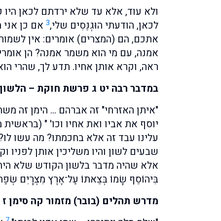
ולא עוד, אלא עד שלא ירדתם לכאן היו 
3
לכאן, הודעתי הוּגְנֵסִים שלי,
אם כן אני 
אתכם, הם (המצרים) אומרים: אין לשמור א
אמנה, עם מי הוא משמר אמנה? הן אומרים
ראה, וקרא אותן אחיו. תדע לך, שהרי הוא
במדבר רבה יט ג פרשת חוקת – הלשון
"איתן האזרחי" זה אברהם … הימן זה משה 
יוסף את אביו ואת אחיו וכו' " (בראשית מז
עלינו עבד זה אלא בחכמתו? מה עשו לו?
שבעים לשון והיו משליכין אותן לפניו וק
אלא שהיה מדבר בלשון הקודש שלא היה ב
בִּיהוֹסֵף שָׂמוֹ בְּצֵאתוֹ עַל־אֶרֶץ מִצְרָיִם שְׂ
מדרש תהלים (בובר) מזמור קה סימן ז 
7