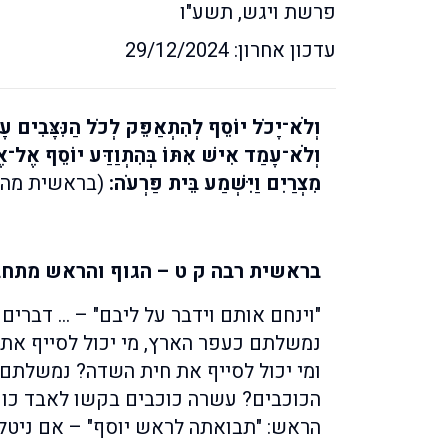
פרשת ויגש, תשע"ו
עדכון אחרון: 29/12/2024
וְלֹא־יָכֹל יוֹסֵף לְהִתְאַפֵּק לְכֹל הַנִּצָּבִים עָ
וְלֹא־עָמַד אִישׁ אִתּוֹ בְּהִתְוַדַּע יוֹסֵף אֶל־אֶחָי
מִצְרַיִם וַיִּשְׁמַע בֵּית פַּרְעֹה:
(בראשית מה א
בראשית רבה ק ט – הגוף והראש מתחב
"וינחם אותם וידבר על ליבם" – … דברים
נמשלתם כעפר הארץ, מי יכול לסייף א
ומי יכול לסייף את חית השדה? נמשלתם כ
הכוכבים? עשרה כוכבים בקשו לאבד כוכב
הראש: "תבואתה לראש יוסף" – אם ניטל 