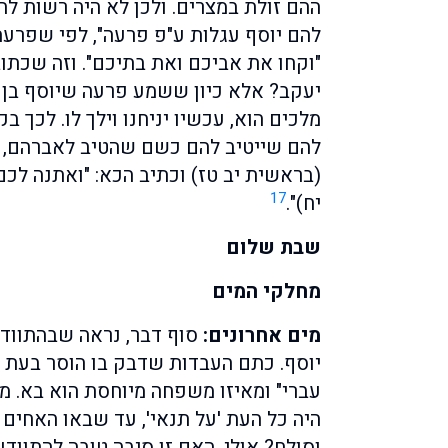
ההם זולת במצרים. ולכן לא היה רשות להו
להם יוסף עגלות ע"פ פרעה", לפי שפרעה 
"וקחו את אביכם ואת בתיכם". וזה שכתוב
יעקב? אלא כיון ששמע פרעה שיוסף בן ב
מלכים הוא, עכשיו יניחנו וילך לו. לכך ב
להם שייטיב להם כשם שהטיב לאברהם, ד
(בראשית יב טז) וכתיב הכא: "ואתנה לכ
17
יח)".
שבת שלום
מחלקי המים
מים אחרונים:
סוף דבר, נראה שבהתוודע
יוסף. כתם העבדות שדבק בו הוסר בעת ש
עברי" ומאיזו משפחה מיוחסת הוא בא. מ
היה כל העת 'על תנאי', עד שבאו האחים 
וסולח? אולי. האם זו סיבה טובה להתוודעו