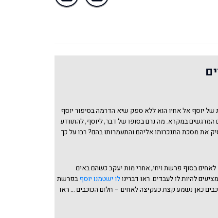
ים
 של יוסף אל אחיו הוא ללא ספק שיא הדרמה בסיפור יוסף
ם המרגשים במקרא. מה גרם בסופו של דבר, ליוסף, להתוודע
יק את מסכת התנכרותו אליהם והתעמרותו בהם? רבו על כך
 מספור, ואף אנו שלחנו קולמוסנו בנושא מרתק זה בדברינו
הודה נראים לכל צד
וכן בדברינו
ולא יכול יוסף להתאפק
,
ו. זה מצדו של יהודה וזה מצדו של יוסף. ונראה שהחמצנו
 לאחים בסוף פרשת ויחי, אחרי מות יעקב כשהם באים
וספת שגרמה ליוסף להתוודע אל אחיו והגיעה השעה להמתיק
מציעים להיות לו לעבדים. ראו דברינו
לו ישטמנו יוסף
בפרשת
 לסיבה זו את מקומה במארג הפירושים והדרשות.
וכבים כאן נשמע קצת כעקיצה לאחים – חלום הכוכבים ... ראו
בילה בגמרא מגילה טז ב על חלום הנרות הוא
החלום