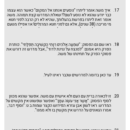
איך משה אומר ליתרו "נוסעים אנחנו אל המקום" כאשר הוא עצמו
כבר יודע שהוא לא נוסע לשם?! שאלת המדרש קצת תמוהה. משה
אומר זאת ליתרו בפרשת בהעלותך, שהיא לא רק הרבה לפני חטא
מי מריבה (38 שנים), אלא גם לפני חטא המרגלים! אז אפילו מטעם
אחריותו של משה לדור המדבר - לחטא המרגלים - עדיין לא נגזרה
הגזירה. זו אכן התשובה של ה"יש אומרים" - תשובה פשוטה למדי!
ועדיין שיטת ר' שמעון צריכה הסבר. מה מועיל לנו הפסוק מספר
דברים מפרשתנו? (אלא אם נאמר ששם מדובר במתן תורה ... וצ"ע).
ראו שם גם הפסוק: "שִׁמְעָה אֱלֹהִים רִנָּתִי הַקְשִׁיבָה תְּפִלָּתִי". כותרת
אולי מדרש אחד מתרץ את השני. לפי המדרש הקודם, כבר במצרים
הפרק היא אמנם: "למנצח על נגינת לדוד", אבל מדרש זה דורש את
נגזר על משה שלא ייכנס לארץ ישראל ולכן כשהוא אומר ליתרו
פסוקי הפרק על תחינתו של משה.
"נוסעים אנחנו" - יש בזה גדלות ואצילות רוח של מי שיודע שהוא לא
יזכה להיכנס "אל המקום", ובכל זאת הוא אומר "אנחנו". ואולי יש
כאן עוד רעיון. משה מזדהה ומזוהה עם דור המדבר, אבל מנסה עד
הרגע האחרון להיות שייך גם לדור שנכנס לארץ. מחד גיסא, "כי לא
עד כאן בדומה למדרשים שכבר ראינו לעיל.
תעבור את הירדן הזה" - נגזרה הגזירה כבר בתחילת הדרך. מאידך
גיסא, לא נכנעים לשום גזירה ומנסים עד הרגע האחרון. וזה מביא
אותנו לרעיון אחר של "ואתחנן" כנגד "לא תעבור". ועל כך, בעזרת
השם, בפעם אחרת.
זו לכאורה ברית עם העם ולא אישית עם משה. אפשר שהוא מכוון
לסוף הפסוק: "אֲשֶׁר אֲנִי עֹשֶׂה עִמָּךְ" ואפשר שפשוט אין מקשים על
המדרש. ראו לשון אבן עזרא הפירוש הקצר שמות ב ט: "וסוף דבר,
אמרו הגאונים על הדרש אין מקשין בו ולא ממנו".