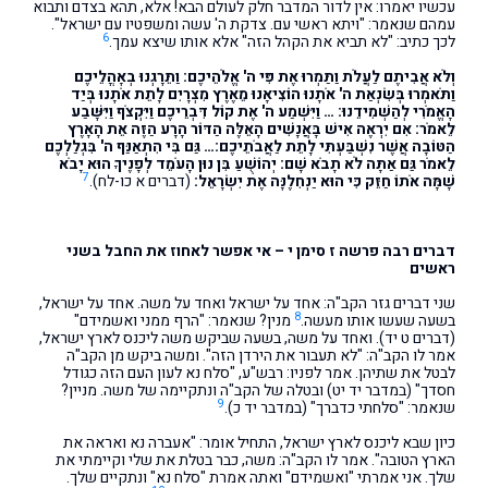
עכשיו יאמרו: אין לדור המדבר חלק לעולם הבא! אלא, תהא בצדם ותבוא
עמהם שנאמר: "ויתא ראשי עם. צדקת ה' עשה ומשפטיו עם ישראל".
6
לכך כתיב: "לא תביא את הקהל הזה" אלא אותו שיצא עמך.
וְלֹא אֲבִיתֶם לַעֲלֹת וַתַּמְרוּ אֶת פִּי ה' אֱלֹהֵיכֶם: וַתֵּרָגְנוּ בְאָהֳלֵיכֶם
וַתֹּאמְרוּ בְּשִׂנְאַת ה' אֹתָנוּ הוֹצִיאָנוּ מֵאֶרֶץ מִצְרָיִם לָתֵת אֹתָנוּ בְּיַד
הָאֱמֹרִי לְהַשְׁמִידֵנוּ: …
וַיִּשְׁמַע ה' אֶת קוֹל דִּבְרֵיכֶם וַיִּקְצֹף וַיִּשָּׁבַע
לֵאמֹר: אִם יִרְאֶה אִישׁ בָּאֲנָשִׁים הָאֵלֶּה הַדּוֹר הָרָע הַזֶּה אֵת הָאָרֶץ
הַטּוֹבָה אֲשֶׁר נִשְׁבַּעְתִּי לָתֵת לַאֲבֹתֵיכֶם:… גַּם בִּי הִתְאַנַּף ה' בִּגְלַלְכֶם
לֵאמֹר גַּם אַתָּה לֹא תָבֹא שָׁם: יְהוֹשֻׁעַ בִּן נוּן הָעֹמֵד לְפָנֶיךָ הוּא יָבֹא
7
שָׁמָּה אֹתוֹ חַזֵּק כִּי הוּא יַנְחִלֶנָּה אֶת יִשְׂרָאֵל:
(דברים א כו-לח).
דברים רבה פרשה ז סימן י – אי אפשר לאחוז את החבל בשני
ראשים
שני דברים גזר הקב"ה: אחד על ישראל ואחד על משה. אחד על ישראל,
8
בשעה שעשו אותו מעשה.
מנין? שנאמר: "הרף ממני ואשמידם"
(דברים ט יד). ואחד על משה, בשעה שביקש משה ליכנס לארץ ישראל,
אמר לו הקב"ה: "לא תעבור את הירדן הזה". ומשה ביקש מן הקב"ה
לבטל את שתיהן. אמר לפניו: רבש"ע, "סלח נא לעון העם הזה כגודל
חסדך" (במדבר יד יט) ובטלה של הקב"ה ונתקיימה של משה. מניין?
9
שנאמר: "סלחתי כדברך" (במדבר יד כ).
כיון שבא ליכנס לארץ ישראל, התחיל אומר: "אעברה נא ואראה את
הארץ הטובה". אמר לו הקב"ה: משה, כבר בטלת את שלי וקיימתי את
שלך. אני אמרתי "ואשמידם" ואתה אמרת "סלח נא" ונתקיים שלך.