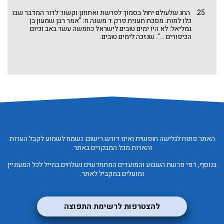
משה, מי משניהם ראה יותר? בדברינו
בין ראיית אברהם לראיית
משה
בפרשת לך לך. האם ראה משה שיהושע לא השלים את כיבוש
החג שלעולם יחול בסמוך לפרשת ואתחנן וקשור לדור המדבר שבו
הארץ, את תקופת השופטים ההפכפכה? את העמים שבני ישראל
כלו למות. מסכת תענית פרק ד משנה ח: "אמר רבן שמעון בן
לא הורישו ולחצו אותם כל העת? מה חשב? שאילו הוא היה נכנס
גמליאל: לא היו ימים טובים לישראל כחמשה עשר באב וכיום
לארץ היו פני הדברים אחרת?
הכיפורים ...". שנזכה לימים טובים.
האתר פתוח לגלישה חופשית ואינו דורש רישום. נשמח לשמוע לקבל הערות
והארות מכל המבקרים באתר.
בנוסף, דפי פרשת השבוע והמועדים המתחדשים נשלחים במייל לכל המעוניין
ומועלים במקביל לאתר.
להצטרפות לרשימת התפוצה