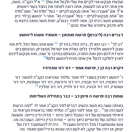
10
ועכשיו מבקש אני לקיים את שלי ולבטל את שלך.
א"ל הקב"ה: משה,
אין אתה יודע מה לעשות, אתה רוצה לאחוז את החבל בשני ראשים.
א"ל: אם "אעברה נא" אתה מבקש לקיים – בטל "סלח נא". ואם "סלח
נא" אתה מבקש לקיים – בטל "אעברה נא". אמר ר' יהושע בן לוי: כיון
ששמע משה רבינו כך, אמר לפניו: רבש"ע, ימות משה ומאה כיוצא בו
11
ולא תינזק ציפורנו של אחד מהם.
דברים רבה (ליברמן) פרשת ואתחנן – תשאיר משהו ליהושע
12
"רב לך" – רבו הוא לך, ביזה כולה בזוז לך.
ואם אתה נוטל הכל, לית את
שבק ליהושע תלמידך כלום. גאלת את ישראל ממצרים, הנהגתם בים
והורדת להם המן ואת התורה, הנהגתם במדבר מ' שנה, ואת מבקש ליכנס
13
לארץ לחלקה להם? אין אתה מניח ליהושע כלום!
ויקרא רבה כן ז, פרשת אמור – דור דור ומנהיגיו
ר' יהושע דסכנין בשם ר' לוי אמר: מלמד שהראהו הקב"ה למשה: דור
דור וחכמיו, דור דור ונבוניו, דור דור ודורשיו, דור דור ושופטיו, דור דור
14
ושוטריו, דור דור וכהניו, דור דור ולוייו, דור דור ומלכיו.
שמות רבה פרשה ה סימן כב – כבר בתחילת השליחות
באותה שעה בא משה והשיב דברים לפני הקב"ה אמר לו: "למה הרעות
לעם הזה וגו'" … כך אמר לפני הקב"ה: נטלתי ספר בראשית וקראתי בו
וראיתי מעשיהם של דור המבול היאך נדונו – מדת הדין הייתה. ומעשה
דור הפלגה של סדומיים היאך נדונו – ומדת הדין הייתה. העם הזה מה
עשו שנשתעבדו מכל הדורות שעברו? … היה לו להשתעבד דורו של
יצחק או דורו של יעקב, לא לעם הזה שהוא בדורי! ואם תאמר: מה