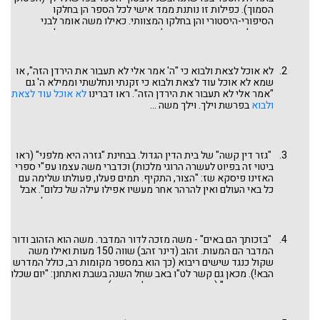
הסמוך). כפילות זו נותנת ממד אישי לכל הספר הן בחלקו
הסיפורי-היסטורי והן בחלקו המצוותי. כאילו משה אומר לבני
ישראל: אני משה עומד כאן לפניכם ומסכם את אותם תולדות
ואירועי עבר לצד מצוות וחוקים (חדשים וישנים) שנראים לי חשובים
לשנן והעביר לכם, משום שבקרוב לא אהיה אתכם. לא אמשיך
אתכם: אתם עוברים – אני לא. מדוע? התשובה לכאורה פשוטה: "
יען
לא אוכל לצאת ולבוא כי "ה' אמר אלי לא תעבור את הירדן הזה", או
לא האמנתם בי
" - חטא מי מריבה. וכמו שנאמר בפירוש במות אהרון:
שמא לא אוכל עוד לצאת ולבוא כי זקנתי ונחלשתי וממילא ה' גם
"על אשר מריתם את פי למי מריבה" (במדבר כ כד). אלא שמלשון
"אמר אלי לא תעבור את הירדן הזה". ראו דברינו
לא אוכל עוד לצאת
המקרא כאן משתמע אחרת: "רב לך אל תוסף דבר אלי עוד בדבר
ולבוא
בפרשת וילך. וילך משה ...
הזה", מדוע? "כי לא תעבור את הירדן". לשון זו מרמזת שיש אולי
סיבה (סיבות) נוספות. על אחת מהן נעמוד הפעם (יש עוד).
"גזר דין קשה" של בית הדין הגדול. בבחינת "גזרה היא מלפני" (ראו
ביטוי זה בפיוט לעשרה הרוגי מלכות) וכדברי משה עצמו עפ"י ספרי
האזינו פיסקא שז: "הצור, התקיף. תמים פעלו, פעולתו שלימה עם
כל באי העולם ואין להרהר אחר מעשיו אפילו עילה של כלום". אבל
אנחנו נחפש אחר הסבר. אגב, קטע זה שציטטנו נמצא בתחילת אחד
המדרשים הארוכים והמרגשים ביותר המתארים את מותו של משה.
בסוף דברים רבה, פרשת וזאת הברכה, על הפסוק: "הן קרבו ימיך
למות". ראו שם איך משה נלחם כנגד הגזירה: "וכיון שראה משה
"בזכותך הם באים" - משה מזכה לדור המדבר. משה הוא הזהוב ודור
שנחתם עליו גזר דין, גזר עליו תענית ועג עוגה קטנה ועמד בתוכה,
המדבר הם המעות. זהוב (דינר זהב) שווה 150 מעות ואילו משה
ואמר איני זז מכאן עד שתבטל אותה גזירה". עפ"י המדרש, משה
שקול כנגד שישים ריבוא (כך הוא במספר מקומות רב, כולל המדרש
קדם לחבקוק ולחוני המעגל. וזה נושא אחר של אי כניעה לשום
הבא!). מכאן גם קשר לט"ו באב שחל השנה בשבת ואתחנן: "יום שכלו
גזירה. נשוב לנושא שלנו. מדוע באמת "לא תעבור את הירדן הזה"?
בו מתי מדבר" (מסכת תענית דף ל עמוד ב).