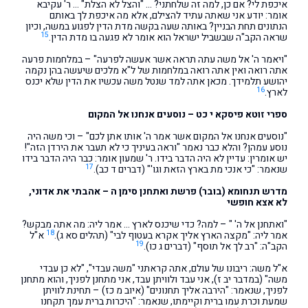
איכפת לי? אם כן, למה זה שלחתני? … "והצל לא הצלת" … ר' עקיבא
אומר: יודע אני שאתה עתיד להצילם, אלא מה איכפת לך באותם
הנתונים תחת הבניין? באותה שעה בקשה מדת הדין לפגוע במשה, וכיון
15
שראה הקב"ה שבשביל ישראל הוא אומר לא פגעה בו מדת הדין.
"ויאמר ה' אל משה עתה תראה אשר אעשה לפרעה" – במלחמות פרעה
אתה רואה ואין אתה רואה במלחמות של ל"א מלכים שיעשה בהן נקמה
יהושע תלמידך. מכאן אתה למד שנטל משה עכשיו את הדין שלא יכנס
16
לארץ.
ספרי זוטא פיסקא י כט – נוסעים אנחנו אל המקום
"נוסעים אנחנו אל המקום אשר אמר ה' אותו אתן לכם" – וכי משה היה
נוסע עמהן? והלא כבר נאמר "וראה בעיניך כי לא תעבר את הירדן הזה"!
יש אומרין: עדיין לא היה הדבר בידו. ר' שמעון אומר: כבר היה הדבר בידו
17
שנאמר: "כי אנכי מת בארץ הזאת וגו'" (דברים ד כב).
מדרש תנחומא (בובר) פרשת ואתחנן סימן ה – אהבתי את אדוני,
לא אצא חופשי
"ואתחנן אל ה' " – למה? כדי שיכנס לארץ … אמר ליה: מה אתה מבקש?
18
אמר ליה: "מקצה הארץ אליך אקרא בעטוף לבי" (תהלים סא ג).
א"ל
19
הקב"ה: "רב לך אל תוסף" (דברים ג כו).
א"ל משה: ריבונו של עולם, אתה קראתני "משה עבדי", "לא כן עבדי
משה" (במדבר יב ז), אני עבד ולוויתן עבד, אני מתחנן לפניך, והוא מתחנן
לפניך, שנאמר: "הירבה אליך תחנונים" (איוב מ כז) – תחינת לוויתן
שמעת וכרת עמו ברית וקיימתו, שנאמר: "היכרות ברית עמך תקחנו