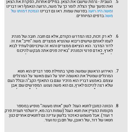
השבית - גרמת שישבו את הצאן. במילים אחרות, הפקרת את הצאן
ואת נפשך שלך הצלת. לומר כך על משה, הרועה הנאמן! ראו דברינו
ומשה היה רועה
בפרשת שמות. ראו גם דברינו
הנמכת דמותו של
משה
בדפים המיוחדים.
לא רק זכות, כמו המדרש הקודם, אלא גם חובה. חובה של מנהיג
לעמו לאותם שישים ריבוא שהוציא ממצרים. משה "חייב" את זה
לדור המדבר. הוא הוציאם ממצרים והוא זה שיכניסם לעתיד לבוא
לארץ. כאדם פרטי וכמנהיג "באיזה פנים אתה מבקש להיכנס
לארץ"? ההקשר הרחב הוא ברור, ההקשר הספציפי של מדרש זה
הוא ספר במדבר - חטא המרגלים. נכון שאין שליח לדבר עבירה, אבל
המשלח לא יכול להתנער לחלוטין מאחריותו. ראו בהקשר זה דברים
שכתבנו בדברינו
דור המדבר וחלקו לעולם הבא
בפרשת שלח לך. שם
האירוע הראשון שמשה סוקר בתחילת ספר דברים הוא חטא
הזכרנו את מדרש פסיקתא דרב כהנא פיסקא שובה שיוצר את
המרגלים שמטיל את האשמה יותר על העם מאשר על המרגלים
ההשוואה של משה שנקבר במדבר עם הושע נביא התשובה שנקבר
עצמם. באמצע דבריו הוא מזכיר שגם בו התאנף הקב"ה ובגלל העם
בגולה: "ולמה מת בארה בגולה? בשביל שיחזרו עשרת השבטים
שלא רצה להיכנס לארץ, גם הוא משה נענש. המפרשים שם: אבן
בתשובה. ולמה מת משה במדבר? בשביל שיחזרו דור המדבר
עזרא, רמב"ן, רבי בחיי בן אשר, הדר זקנים ועוד (רש"י שותק)
בזכותו".
מתחבטים בפסוק זה, שהרי משה נענש בגין מי מריבה, ומסבירים
שאכן משה מתכוון כאן לחטאו במי מריבה שגם שם הכעיסו אותו בני
ישראל. אך פסיקתא זוטרתא (לקח טוב) שם מפרש: "זולתי כלב בן
הכוונה כמובן לחטא העגל. לשון "אותו מעשה" מופיע במספר
יפונה. הפליג את יהושע מכלב כדי להזכיר את עצמו, שנאמר: גם בי
מקומות כמציין את חטא העגל (שמות רבה מא, ירושלמי תענית פרק
התאנף ה' בגללכם. יהושע בן נון העומד לפניך. עתיד משה רבינו
ד ועוד). אבל משמש כאזכור בלשון עדינה גם לחטאים אחרים כגון:
להעלות את מתי מדבר. והוא בראשם שנאמר בגללכם. לטובתכם
חטאו של דוד, של ראובן, של חם בן נח ועוד.
נשארתי עמכם במדבר כדי לבוא בראשכם לעתיד לבוא". וכך גם
משתמע במדרש הגדול שם. אפשר שכל זה בהשפעת המדרשים