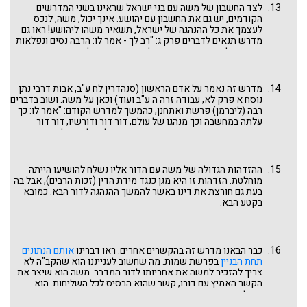
לצד החשבון של משה עם בני ישראל שראינו בשני המדרשים
כך: תחליט אם אתה בא אלי כאדם פרטי או כאיש ציבור. אינך יכול
הקודמים, יש גם את החשבון עם יהושע. אינך יכול, משה, לנכס
להיות שניהם בעת ובעונה אחת. בחטא העגל (ובמרגלים) באת כמנהיג
לעצמך את כל ההנהגה של ישראל, תשאיר משהו ליהושע! ראו גם
ואיש ציבור וזו הסיבה העיקרית שבגללה סלחתי. כמנהיג ואיש ציבור
מדרש תנאים לדברים פרק ג: "רב לך - אמר לו: הרבה נסים ונפלאות
עליך לקבל את הגזירה שלא תכנס לארץ. אם כעת אתה משיל מעליך
עשיתי על ידך, עכשיו ארכי של יהושע דוחקת לפני, שבשעה
את תפקיד המנהיג ובא כאיש פרטי, אני צריך לבטל, רטרואקטיבית,
שבראתי את עולמי בראתי אותו אורכיות אורכיות". וכך גם בדברים
את ה"סלח נא". ועדיין צריך מדרש זה עיון.
רבה ב ה: "בעת ההיא – באיזו עת? באותה שעה שנתמנה יהושע".
ראו שם המשל על האפרכוס (משנה למלך) שהיה רגיל לצאת ולבוא
מדרש זה נאמר על אדם הראשון (סנהדרין לח ע"ב, אבות דרבי נתן
בארמון המלך כרצונו ואף לגזור עליו לעשות דברים כרצונו, וכעת
נוסח א פרק לא, עבודה זרה ה ע"ב ועוד) וכאן על משה. ושוב בדברים
מבקש להיכנס לפלטין המלך והשוער לא מניח לו". וכבר נגענו
רבה (ליברמן) פרשת ואתחנן, כהמשך למדרש הקודם: "אמר לו: כך
במקצת בנושא של "הגיעה שעתו של יהושע" כגורם (נוסף) למיתתו
עלתה במחשבה וכך מנהגו של עולם, דור דור ודורשיו, דור דור
של משה ואי כניסתו לארץ, ראו דברינו
חילופי דורות ומשמרות
ופרנסיו, דור דור ומנהיגיו, עד עכשו היה חלקך לשרת לפני, ועכשיו
בפרשת פנחס וכן דברינו
עזה כמוות אהבה קשה כשאול קנאה
נטלת אתה חלקך והגיע שעה של יהושע תלמידך לשרת". מאדם
בפרשת וילך. ראו גם את "ברכתו" של ר' יהושע בן קרחה לרבי יהודה
הראשון נקבע כך מנהגו של עולם.
הנשיא שלא ייקח את כל הגדולה וההנהגה לעצמו וישאיר גם לבניו
ההזדהות הגדולה של משה עם הדור אליו נשלח להושיעו הייתה
אחריו: "הבאים אחריך בהמה ירעו"? (מגילה כח ע"א). ויש עוד
מוחלטת. הזדהות זו היא מגן כנגד מידת הדין (זכות הרבים), אבל בה
להוסיף ודרוש בנושא "רב לך" בהזדמנות אחרת.
בעת גם חורצת את דינו באשר להמשך ההנהגה לדור הבא. כמובא
בקטע הבא.
כבר הבאנו מדרש זה בהקשרים אחרים. ראו דברינו
אותם הנתונים
תחת הבניין
בפרשת שמות. מה שחשוב לענייננו הוא שהקב"ה לא
צריך להזכיר למשה את אחריותו לדור המדבר. משה הוא שיצר את
הקשר האמיץ עם דורו, קשר שהוא הבסיס לכל השליחות. הוא
תחילתה והוא סופה.