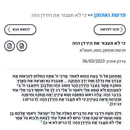
פרשת ואתחנן
>>
כי לא תעבור את הירדן הזה
חזור לפרשה
לנושא הבא
כי לא תעבור את הירדן הזה
פרשת ואתחנן, נחמו, תשס"א
עדכון אחרון: 06/03/2023
וָאֶתְחַנַּן אֶל ה' בָּעֵת הַהִוא לֵאמֹר: אֲדֹנָי ה' אַתָּה הַחִלּוֹתָ לְהַרְאוֹת אֶת
עַבְדְּךָ אֶת גָּדְלְךָ וְאֶת יָדְךָ הַחֲזָקָה … אֶעְבְּרָה נָּא וְאֶרְאֶה אֶת הָאָרֶץ
הַטּוֹבָה אֲשֶׁר בְּעֵבֶר הַיַּרְדֵּן הָהָר הַטּוֹב הַזֶּה וְהַלְּבָנֹן: וַיִּתְעַבֵּר ה' בִּי
לְמַעַנְכֶם וְלֹא שָׁמַע אֵלָי וַיֹּאמֶר ה' אֵלַי רַב לָךְ אַל תּוֹסֶף דַּבֵּר אֵלַי עוֹד
בַּדָּבָר הַזֶּה: עֲלֵה רֹאשׁ הַפִּסְגָּה וְשָׂא עֵינֶיךָ יָמָּה וְצָפֹנָה וְתֵימָנָה
וּמִזְרָחָה וּרְאֵה בְעֵינֶיךָ כִּי לֹא תַעֲבֹר אֶת הַיַּרְדֵּן הַזֶּה:
(דברים ג
1
כג-כז)
.
וַיֵּלֶךְ מֹשֶׁה וַיְדַבֵּר אֶת הַדְּבָרִים הָאֵלֶּה אֶל כָּל יִשְׂרָאֵל: וַיֹּאמֶר אֲלֵהֶם בֶּן
מֵאָה וְעֶשְׂרִים שָׁנָה אָנֹכִי הַיּוֹם לֹא אוּכַל עוֹד לָצֵאת וְלָבוֹא וַה' אָמַר
2
אֵלַי לֹא תַעֲבֹר אֶת הַיַּרְדֵּן הַזֶּה:
(דברים לא א-ב).