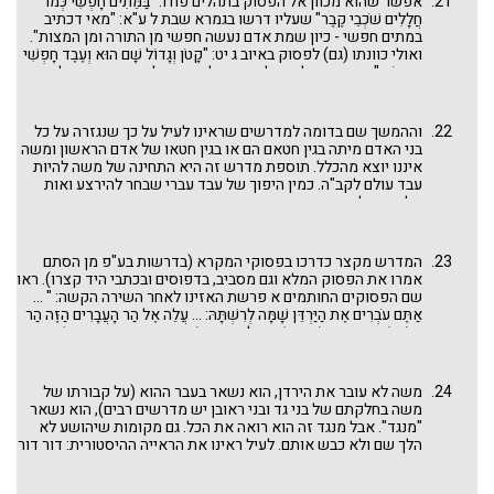
אפשר שהוא מכוון אל הפסוק בתהלים פח ו: "בַּמֵּתִים חָפְשִׁי כְּמוֹ
חֲלָלִים שֹׁכְבֵי קֶבֶר" שעליו דרשו בגמרא שבת ל ע"א: "מאי דכתיב
במתים חפשי - כיון שמת אדם נעשה חפשי מן התורה ומן המצות".
ואולי כוונתו (גם) לפסוק באיוב ג יט: "קָטֹן וְגָדוֹל שָׁם הוּא וְעֶבֶד חָפְשִׁי
מֵאֲדֹנָיו". כאן אנו גולשים למוטיב מלחמתו של משה במוות עליו
הרחבנו בדברינו
מדרש פטירת משה
בפרשת וזאת הברכה.
וההמשך שם בדומה למדרשים שראינו לעיל על כך שנגזרה על כל
בני האדם מיתה בגין חטאם הם או בגין חטאו של אדם הראשון ומשה
איננו יוצא מהכלל. תוספת מדרש זה היא התחינה של משה להיות
עבד עולם לקב"ה. כמין היפוך של עבד עברי שבחר להירצע ואות
קלון היא לו – ראו דברינו
אוזן ששמעה בסיני
בפרשת משפטים –
משה ששמע היטב את הדברות שנאמרו בסיני: אנכי ולא יהיה לך,
מבקש "להירצע" כעבד עולם לקב"ה, אך זה בלתי אפשרי. אבל זכה
משה שבסוף התורה נכתב עליו: "וַיָּמָת שָׁם מֹשֶׁה עֶבֶד־ה' בְּאֶרֶץ מוֹאָב
המדרש מקצר כדרכו בפסוקי המקרא (בדרשות בע"פ מן הסתם
עַל־פִּי ה' " (דברים לד ה). בתחילת הפרשה האחרונה בתורה מכונה
אמרו את הפסוק המלא וגם מסביב, בדפוסים ובכתבי היד קצרו). ראו
משה "איש האלהים" - ראו דברינו
משה איש האלהים
בפרשת וזאת
שם הפסוקים החותמים א פרשת האזינו לאחר השירה הקשה: " ...
הברכה - תואר שמשה מעולם לא ביקש ואף ברח ממנו, ובסופה הוא
אַתֶּם עֹבְרִים אֶת הַיַּרְדֵּן שָׁמָּה לְרִשְׁתָּהּ: ... עֲלֵה אֶל הַר הָעֲבָרִים הַזֶּה הַר
זוכה לתואר הגדול מכולם: "עבד ה' ".
נְבוֹ אֲשֶׁר בְּאֶרֶץ מוֹאָב אֲשֶׁר עַל פְּנֵי יְרֵחוֹ וּרְאֵה אֶת אֶרֶץ כְּנַעַן אֲשֶׁר אֲנִי
נֹתֵן לִבְנֵי יִשְׂרָאֵל לַאֲחֻזָּה: וּמֻת בָּהָר אֲשֶׁר אַתָּה עֹלֶה שָׁמָּה וְהֵאָסֵף אֶל
עַמֶּיךָ כַּאֲשֶׁר מֵת אַהֲרֹן אָחִיךָ ... עַל אֲשֶׁר מְעַלְתֶּם בִּי בְּתוֹךְ בְּנֵי יִשְׂרָאֵל
בְּמֵי מְרִיבַת קָדֵשׁ ... עַל אֲשֶׁר לֹא קִדַּשְׁתֶּם אוֹתִי בְּתוֹךְ בְּנֵי יִשְׂרָאֵל: כִּי
משה לא עובר את הירדן, הוא נשאר בעבר ההוא (על קבורתו של
מִנֶּגֶד תִּרְאֶה אֶת הָאָרֶץ וְשָׁמָּה לֹא תָבוֹא אֶל הָאָרֶץ אֲשֶׁר אֲנִי נֹתֵן לִבְנֵי
משה בחלקתם של בני גד ובני ראובן יש מדרשים רבים), הוא נשאר
יִשְׂרָאֵל".
"מנגד". אבל מנגד זה הוא רואה את הכל. גם מקומות שיהושע לא
הלך שם ולא כבש אותם. לעיל ראינו את הראייה ההיסטורית: דור דור
ומנהיגיו, וכאן הראייה הגיאוגרפית. ראו גם את ההשוואה בין ראיית
אברהם ("שא נא עיניך וראה מן המקום אשר אתה שם") וראיית