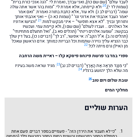
לעבד עולם" (שם שם כח), ואני עבדך, ואמרת לי: "הנה אנכי כורת ברית"
20
(שמות לד י),
ולא קיימתה, אלא אמרת לי: "ומות בהר אשר אתה עולה
שמה" (דברים לב נ). ולא עוד, אלא כתבת בתורה ואמרת: "ואם אמר
יאמר העבד אהבתי את אדוני וגו' " (שמות כא ה) – ואני אהבתי אותך
21
ותורתך ובניך. "לא אצא חופשי" – איני מבקש למות.
"והגישו אדוניו
אל האלהים … ועבדו לעולם" (שם שם ו), ולא קיימת עמי. ועכשיו
בבקשה: "שמעה אלהים רינתי" (תהלים סא ב), "ואל תתעלם מתחינתי"
(תהלים נה ב). א"ל הקב"ה: אי אפשר, "רב לך" (דברים ג כו), בעל דין שלך
כבר הוציא עליך גזירה שתמות וכל הבריות כמותך. אדם הראשון שאכל
22
מן האילן גרם מיתה לכל.
ספרי במדבר פרשת פינחס פיסקא קלו – ראיית משה הרחבה
23
"כִּי מִנֶּגֶד תִּרְאֶה אֶת הָאָרֶץ" (דברים לב נב)
: מגיד שראה משה בעיניו
24
מה שלא הלך יהושע ברגליו.
25
שבת שלום ויום טוב
מחלקי המים
הערות שוליים
"כי לא תעבור את הירדן הזה" - פעמיים בספר דברים. פעם אחת
בתחילת הספר בפרשתנו ובשנית בסוף הספר בפרשת וילך (הפסוק