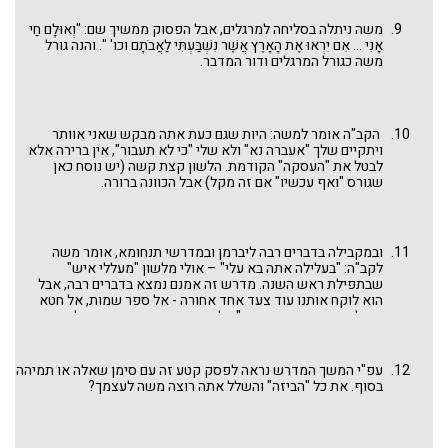
הקודמים על אחריותו של משה כמנהיג, אבל לנו נראה שזו קריאה
פשוטה של הפסוקים הנ"ל ואולי לא בכדי משתמש כאן משה בפועל
משה ניתלה בסליחה למרגלים, אבל הפסוק ממשיך שם: "וְאוּלָם חַי
אנ"ף שמשמעותו חוסר נכונות לסלוח. משה לא מתעלם מחטאו במי
אָנִי ... אִם יִרְאוּ אֶת הָאָרֶץ אֲשֶׁר נִשְׁבַּעְתִּי לַאֲבֹתָם וכו' ". והנה גורל
מריבה, אבל אומר כאן שחרון האף שלא הניח לקב"ה לסלוח לו -
משה כגורל המרגלים ודור המדבר.
הסיבה העיקרית בגינה גם הוא לא נכנס לארץ – הוא "בגללכם". גורלי
נקשר בגורלכם ואם שליחות המרגלים שאני שלחתי נכשלה, יש לי
אחריות על כך. הרועה לא יכול להיכנס לפלטרין של מלך בלי הצאן
שנמסרה לו לשמירה.
הקב"ה אומר למשה: היות שגם כעת אתה מבקש שאני אוותר
ויתקיים שלך "אעברה נא" ולא שלי "כי לא תעבור", אין ברירה אלא
לבטל את "העסקה" הקודמת. הלשון קצת קשה (יש נוסח כאן
שגורס "ואף עכשיו" אם זה מקל) אבל הכוונה ברורה.
ובמקבילה בדברים רבה ליברמן ובמדרשי תנחומא, אומר משה
לקב"ה: "בעלילה אתה בא עלי" – אולי מלשון "מעללי איש"
שבתפילת ראש השנה. מדרש זה אמנם נמצא בדברים רבה, אבל
הוא לוקח אותנו עוד צעד אחד אחורה - אל ספר שמות, אל חטא
העגל. בעימות שם בין הקב"ה לעם, נקט משה את הצד של העם.
הסיומת של המדרש מביאה אותנו לנושא של מות משה (שני
הנושאים: מות משה ואי כניסתו לארץ ישראל מעורבבים זה בזה), אך
גוף המדרש מדבר בברור על "לא תעבור את הירדן הזה". שכחת
עפ"י המשך המדרש נראה לפסק קטע זה עם סימן שאלה או תמיהה
משה - אומר לו הקב"ה - שעשית איתי "עסקה". אך מה באמת
בסוף. את כל "הביזה" והשלל אתה רוצה משה לעצמך?
הפירוש של "עסקה" זו? מדוע יכול להתקיים או "סלח נא" או
"אעברה נא" ובשום פנים ואופן לא שניהם? התירוץ שאנו מציעים
חוזר למוטיב הזדהות המנהיג עם דורו ומתחבר לשני המדרשים
הקודמים שכבר הבאנו וזה שיבוא מיד בהמשך. הקב"ה אומר למשה