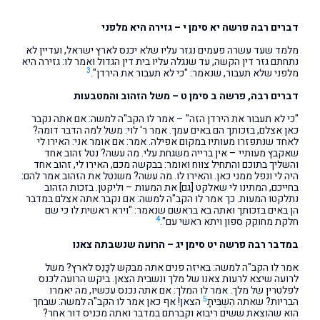
דברים רבה פרשה יא סימן י – גזירה היא מלפני
מלמד שעד עשרה פעמים נגזר עליו שלא יכנס לארץ ישראל, ועדיין לא
נתחתם גזר דין הקשה, עד שנגלה עליו בית דין הגדול ואמר לו: גזירה היא
3
מלפני שלא תעבור, שנאמר: "כי לא תעבור את הירדן".
דברים רבה, פרשה ב סימן ט
– משל הזהוב והמטבעות
"כי לא תעבור את הירדן הזה" – אמר לו הקב"ה למשה: אם אתה נקבר
כאן אצלם, בזכותך הם באים עמך. אמר ר' לוי: משל למה הדבר דומה?
לאחד שנתפזרו מעותיו במקום אפילה. אמר: אם אומר אני: האירו לי
שאקבץ מעותיי – אין ברייה משגחת עלי. מה עשה? נטל זהוב אחד
והשליך בתוכם והתחיל צווח ואומר: בבקשה מכם, האירו לי, זהוב אחד
היה לי ונפל ממני כאן. והאירו לו. מה עשה? משנטל את הזהוב אמר להם:
בחייכם, המתינו לי שאלקט [גם] את המעות – וליקטן. בזכות הזהוב
נתלקטו המעות. כך אמר לו הקב"ה למשה: אם נקבר אתה אצלם במדבר
הן באים בזכותך ואתה בא בראשם שנאמר: "וירא ראשית לו כי שם
4
חלקת מחוקק ספון ויתא ראשי עם".
במדבר רבה פרשה יט סימן יג – הרועה שנשבתה צאנו
אמר לו הקב"ה למשה: באיזה פנים אתה מבקש לִכָּנֵס לארץ? משל
לרועה שיצא לרעות צאנו של מלך ונשבית הצאן. ביקש הרועה לכנס
לפלטרין של מלך. אמר לו המלך: אם אתה נכנס עכשיו, מה יאמרו
5
הבריות? שאתה הִשְׁבִּיתָ
הצאן! אף כאן אמר לו הקב"ה למשה: שבחך
הוא שהוצאת ששים ריבוא וקברתם במדבר ואתה מכניס דור אחר?