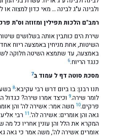
לבינה ולבינה ע"ג אריח. עשרת בני המן ומ
ולבינה ע"ג לבינה … מאי כדון למצוה או ל
רמב"ם הלכות תפילין ומזוזה וס"ת פרק
שירת הים כותבין אותה בשלושים שיטות
השיטות, אחת מניחין באמצעה ריוח אחד 
באמצעה, עד שתמצא השיטה חלוקה לשלש
6
כנגד הריוח.
7
מסכת סוטה דף ל עמוד ב
8
תנו רבנן: בו ביום דרש רבי עקיבא:
בשעה 
9
לומר שירה.
וכיצד אמרו שירה? כגדול המַ
10
פרקים.
משה אמר: אשירה לה' והן אומרי
11
גאה והן אומרים: אשירה לה'.
רבי אליעזר
המקרא את הלל והן עונין אחריו כל מה ש
אומרים אשירה לה', משה אמר כי גאה גאה