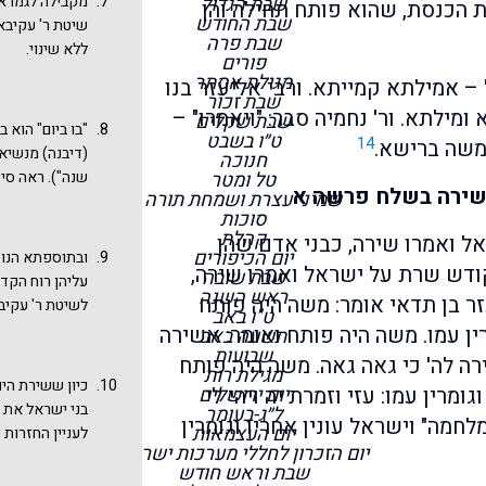
שבת הגדול
מקבילה לגמרא 
 הכנסת, שהוא פותח תחילה והן
הכתב כשירה, פ
שבת החודש
שיטת ר' עקיבא 
שינה בפיזור ממ
שבת פרה
ללא שינוי.
השיטה (הפיזור)
פורים
מגילת אסתר
ולבינות וגדלי 
– אמילתא קמייתא. ורבי אליעזר בנו
שבת זכור
הירושלמי זהה 
ומילתא. ור' נחמיה סבר: "ויאמרו" –
שבת שקלים
סופרים בפרק י
"בו ביום" הוא 
ט״ו בשבט
14
משה ברישא.
בני המן ומלכי כ
(דיבנה) מנשיאו
חנוכה
דכן לא קאים. מ
טל ומטר
שנה"). ראה סיפ
שירה בשלח פרשה א
שמיני עצרת ושמחת תורה
אושעיא: נהיר א
ביום נשנית, וכ
סוכות
אבא בר זבדא ו
שהיתה תלויה ב
קהלת
אל ואמרו שירה, כבני אדם שהן
שתי שיטות: שי
מבית המדרש אפ
יום הכיפורים
ובתוספתא הנוס
קודש שרת על ישראל ואמרו שירה,
הבבלי.
מנשיאותו
שבת שובה
עליהן רוח הקדש
ראש השנה
הבבל
זר בן תדאי אומר: משה היה פותח
לשיטת ר' עקיבא 
ט"ו באב
התקופה עד שחז
ין עמו. משה היה פותח ואומר: אשירה
תשעה באב
המדרש לא פסק 
שבועות
ירה לה' כי גאה גאה. משה היה פותח
הנכנסים לבית 
מגילת רות
כיון ששירת הים
גומרין עמו: עזי וזמרת יה ויהי לי
יום ירושלים
יכנס לבית המד
בני ישראל את ה
ל״ג-בעומר
שרף וגחלי אש
לחמה" וישראל עונין אחריו וגומרין
יום העצמאות
לעניין החזרות 
יום הזכרון לחללי מערכות ישראל
ערוך, אורח חיי
שבת וראש חודש
ששליח ציבור או