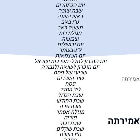
יום הכיפורים
שבת שובה
ראש השנה
ט"ו באב
תשעה באב
מגילת רות
שבועות
יום ירושלים
ל״ג-בעומר
יום העצמאות
יום הזכרון לחללי מערכות ישראל
יום הזכרון לשואה ולגבורה
שביעי של פסח
שיר השירים
אמירתה
פסח
ליל הסדר
שבת הגדול
שבת החודש
שבת פרה
מגילת אסתר
פורים
אמירתה
שבת זכור
שבת שקלים
ט״ו בשבט