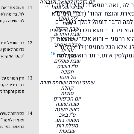
יום הזכרון לשואה ולגבורה
ה לה', נאה התפארת והנצח וההוד לה'.
מה הם המנהגים
שביעי של פסח
משה אמר את הש
שיר השירים
פארת והנצח וההוד" (דברי הימים א
לה'. בדומה לאו
ליל הסדר
 למה הדבר דומה? למלך בשר ודם
לפי שיטה זו, 
פסח
אותם ידי חובה
שבת הגדול
הוא גיבור – והוא חלש, שהוא עשיר
שבת החודש
לה' כי גאה גאה
א רחמני – והוא אכזרי, שהוא דיין
שבת פרה
ישראל עונים בפ
בני ישראל חזרו
מגילת אסתר
. אלא הכל מחניפין לו. אבל מי
הפסוקים. משה מקרי
פורים
בדומה לאופן שא
16
זֶה אֵלִי וְאַנְוֵ
קלסין אותו, יותר הוא מקילוסו.
שבת זכור
"כקטן המקרא א
שבת שקלים
(או שמא בכל הפ
אין הוא יכול ל
ט״ו בשבט
יודע עדה או קה
במילה. אבל בת
חנוכה
את הנוסח. בכל 
טל ומטר
חזן הפורס על 
שמיני עצרת ושמחת תורה
גדול יותר. על
רק מזכיר לקהל
קהלת
אחריו. מי מכיר
פסוק והקהל נזכ
סוכות
יום הכיפורים
את יתרת הפסוק.
שבת שובה
ובתוספתא דברי 
ראש השנה
שמע בבית הכנ
הפתיחה לשירת 
ט"ו באב
תחילה וישראל ע
תשעה באב
ויאמרו לאמר" 
אשירה לה' וגו'
מגילת רות
הראשון כפי שנז
שבועות
אמר: ה' איש מל
דורשים את "לא