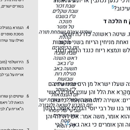
לכי כנען נכתבין אריח ע"ג אריח
מגילת אסתר
שבת זכור
בטורים ישרים,
5
עיכוב?
שבת שקלים
בדפוסים של שי
ט״ו בשבט
לו עמידה איתנה
 ח הלכה ד
חנוכה
טל ומטר
הגמרא במגילה 
שמיני עצרת ושמחת תורה
. שיטה ראשונה כדרכה ושאר
מסכת סופרים לע
קהלת
ואילו עוד שירו
ואחת מניחין הריוח בשני מקומות
סוכות
יום הכיפורים
ארנון? שם), שי
 ונמצא ריוח כנגד הכתב וכתב
שבת שובה
הערת עמוס חכם
ראש השנה
(אולי משום שה
הירושלמי (מובא
ט"ו באב
אריח על גבי א
תשעה באב
השיטה המצמצמ
במגילה שם), ש
מגילת רות
אריח על גבי לב
שבועות
אריח על גבי לבי
שעלו ישראל מן הים נתנו עיניהם
יום ירושלים
שירה שהרי קה
ומתייחס רק לשנ
ל״ג-בעומר
קְרֵא את הלל והן עונין אחריו ראשי
שיטת מסכת סופ
יום העצמאות
ובני המן מאיד
שיטים הן שורו
עינינו יבורך!
ם: אשירה לה'. משה אמר: כי גאה
יום הזכרון לחללי מערכות ישראל
זו מחייבת ("לע
הזאת לה' ויאמ
יום הזכרון לשואה ולגבורה
התשובה ניתנת 
 בנו של רבי יוסי הגלילי אומר: כקטן
ה"אריח ע"ג לבי
שביעי של פסח
אולי ללמוד של
שיר השירים
הוא אומר, משה אמר: אשירה לה' והן
גג המכסה את כל
שיכתוב את שאר 
פסח
בהלכות ספר תו
12
 והן אומרים כי גאה גאה.
רבי
ליל הסדר
רעה סעיף ג נפ