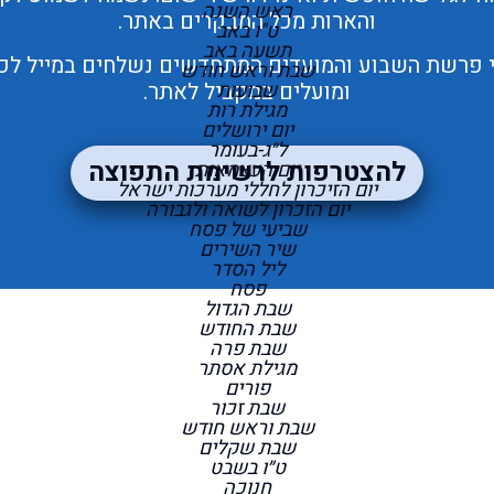
ראש השנה
והארות מכל המבקרים באתר.
ט"ו באב
תשעה באב
י פרשת השבוע והמועדים המתחדשים נשלחים במייל לכל 
שבת וראש חודש
שבועות
ומועלים במקביל לאתר.
מגילת רות
יום ירושלים
ל״ג-בעומר
להצטרפות לרשימת התפוצה
יום העצמאות
יום הזיכרון לחללי מערכות ישראל
יום הזכרון לשואה ולגבורה
שביעי של פסח
שיר השירים
ליל הסדר
פסח
שבת הגדול
שבת החודש
שבת פרה
מגילת אסתר
פורים
שבת זכור
שבת וראש חודש
שבת שקלים
ט״ו בשבט
חנוכה