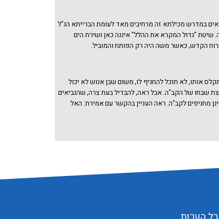
 נוהגת כך?
הפזמון "אשירה לה' כי גאה גאה" (כשיטת ר' עקיבא) או על כל
יטת ר' אליעזר). ר' נחמיה מדגיש את "ויאמרו לאמור".
ים במדרש מכילתא זה מרחיבים מאד לעומת הברייתא הנ"ל
הייתה השירה אמירה משותפת למשה ולבני ישראל - "בהדי
 שיטת "גדול המקרא את ההלל" איננה כאן ושירת הים
ם ברוח קודש ששרתה על כולם כשיטת התוספתא.
רוח הקדש, כאשר משה היה רק הפותח והמוביל.
לס אותו, לא תוכל להחניף לו, משום שבן אנוש לא יכול
 שבחו של הקב"ה. אבל ראה, להבדיל בעת צרה, שהנביאים
ינן מחניפים לקב"ה. ראה העניין בהקשר עם אמירת: האל
הנורא, בירושלמי ברכות פרק ז הלכה ג, שירמיהו השמיט את
 השמיט את "הגיבור" וסיכום הדברים מפי ר' יצחק בן אלעזר:
אים שאלוהן אמיתי ואינן מחניפין לו". ראה דברינו
האל הגדול
פרשת עקב.
בל הערות