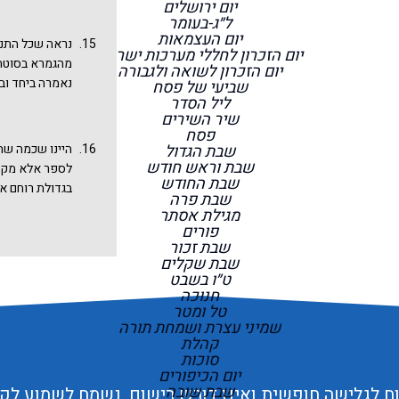
יום ירושלים
שנהגה או עדיין
להם. או רק על 
ל״ג-בעומר
יום העצמאות
פסוק ופסוק (כש
נראה שכל התנא
יום הזכרון לחללי מערכות ישראל
בסופו של דבר 
מהגמרא בסוטה.
יום הזכרון לשואה ולגבורה
הדדי" ואולי ג
נאמרה ביחד וב
שביעי של פסח
ליל הסדר
שיר השירים
פסח
שבת הגדול
היינו שכמה שתק
שבת וראש חודש
לספר אלא מקצת
שבת החודש
בגדולת רוחם א
שבת פרה
הגדול הגיבור ו
מגילת אסתר
"הנורא" ודניאל
פורים
שבת זכור
"יודעין הן הנבי
שבת שקלים
הגיבור והנורא
ב
ט״ו בשבט
חנוכה
טל ומטר
שמיני עצרת ושמחת תורה
קהלת
סוכות
יום הכיפורים
שבת שובה
 לגלישה חופשית ואינו דורש רישום. נשמח לשמוע לק