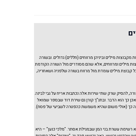
ים
 מקבוצות מילים וביניהן מרווחים (חללים) גדולים. ובשורה
ות מילים ומרווחים, אלא שהם מסודרים מול השורה הקודמת
ל קבוצת מילים עומדת מול מרווח בשורה שלפניה ושאחריה,
ות בקצותיהן אחת על השנייה. "כְּתָב כנגד רווח ורווח כנגד
להלן). באופן זה מתקבל בניין מסודר ואיתן, אך עם חלונות
גמא בסוף הדף. ולגבי המשמעות הפיסית של אריח על גבי
ורה, להסיק שרק שתי שירות אלה נכתבות אריח על גבי לבינה.
עולם הבנייה ולהלכות עירובין, ראה גמרא עירובין יג ע"א
אכן כך הוא הדבר. ובתנ"ך קורן גם שירת דוד שבספר שמואל
לץ באיור שהביא שם.
ה כך (אולי משום שהיא משמשת כהפטרה לשביעי של פסח).
ופרים פרק יב הלכה יב ופרק יג הלכה ב יש התייחסות
 ונראה, בפשטות, שלפי מסכת סופרים רק שירת הים ושירת
ריח ע"ג לבינה שהיא 'ציורית' יותר. ויש קשר תכני בין שירת
יא רשימת עשרת בני המן שבמגילת אסתר. "מלכי כנען" – היא
ים מלבד ששירת דבורה היא ההפטרה לשבת שירה (בשלח).
ען שהכניע יהושע, ראה יהושע פרק יב. "שירות" אלה כתובות