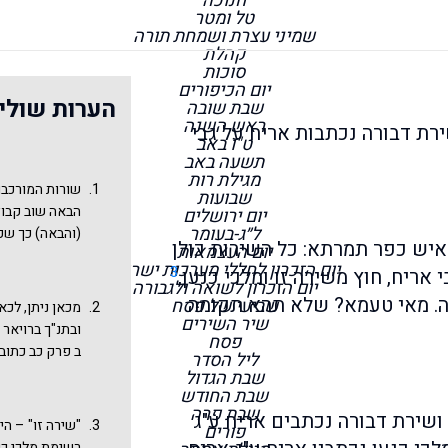
חנוכה
טל ומטר
שמיני עצרת ושמחת תורה
קהלת
סוכות
יום הכיפורים
הערות שולי
שבת שובה
ראש השנה
ירת דבורה נכתבות אריח על גבי
ט"ו באב
תשעה באב
מגילת רות
שורות המורכבות
שבועות
הבאה שוב קבוצ
יום ירושלים
ל״ג-בעומר
(והבאה) כך שכ
איש כפר תמרתא: כל השירות כולן
יום העצמאות
כמו לבנים שמונח
יום הזכרון לחללי מערכות ישראל
3
 אריח, חוץ משירה זו ומלכי כנען,
כְּתָב" (רמב"ם 
יום הזכרון לשואה ולגבורה
קטנים. ראה דו
ינה. מאי טעמא? שלא תהא תקומה
שביעי של פסח
מכאן ניתן, לכא
שיר השירים
לבינה הקשורה ל
ובתנ"ך ברויאר 
פסח
ובגמרא שטיינז
ב פרק כב כתוב
ליל הסדר
ובהמשך מסכת ס
שבת הגדול
שבת החודש
לשירות אחרות.
שבת פרה
 ושירת דבורה נכתבים אריח ע"ג
דבורה נכתבות א
"שירה זו" – ה
פורים
דבורה לשירת ה
רשימת מלכי כנ