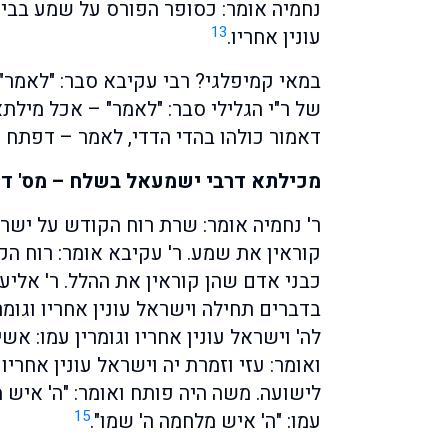
נחמיה אומר: כסופר הפורס על שמע בבית
13
עונין אחריו.
במאי קמיפלגי? רבי עקיבא סבר: "לאמר" 
של ר"י הגלילי סבר: "לאמר" – אכל מילתא 
דאמור כולהו בהדי הדדי, לאמר – דפתח 
מכילתא דרבי ישמעאל בשלח – מס' ד
ר' נחמיה אומר: שרת רוח הקודש על ישר
קוראין את שמע. ר' עקיבא אומר: רוח ה
כבני אדם שהן קוראין את ההלל. ר' אליע
בדברים תחילה וישראל עונין אחריו וגומר
לה' וישראל עונין אחריו וגומרין עמו: אש
ואומר: עזי וזמרת יה וישראל עונין אחריו ו
לישועה. משה היה פותח ואומר: "ה' איש מ
15
עמו: "ה' איש מלחמה ה' שמו".