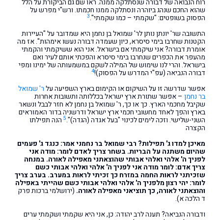
רוח הנבואה של דבורה שנסתלקה ממנה. ראו שם גם הביקורת על הלל
שהוא החכם שנהג ביוהרה ונסתלקה ממנו חכמתו. ורש"י מפרש על
3
הפסוק בשופטים: "שקמתי – כמו שקמתי".
התשובה שר' יונתן נותן לר' שמואל בן נחמן היא שמדובר על "העיירות
הקטנות שחרבו בימי סיסרא, כיון שעמדה דבורה נעשו אימהות". אז מה
אומרת דבורה? אני שיקמתי אם בישראל. אני הוא ששיקמתי והקמתי
מהעפר את הכפרים שנחרבו בימי סיסרא והפכתי אותם לעיר ואם
בישראל. והרי לנו שימוש של המילה לשקם במשמעותה של ימינו ומפי
4
דבורה הנביאה (עפ"י המדרש על הפסוק)!
אפשר שדרשה זו על השיקום או הקימום בארץ השפיעה על
ר' שמואל
בר נחמן
– אפשר שתורת ארץ ישראל בכללותה ותשובות אחרות
שקיבל מחכמי הארץ. כך או כך, ר' שמואל בן נחמן לא חזר לבבל ונשאר
בארץ והפך לאחד מחשובי חכמי ארץ ישראל ודרשניה בדור האמוראים
5
השני-שלישי. וזכה לימים לכינוי "בעל אגדה (הגדה)".
הנה תפילתו
הקצרה
מאיכן למדו ג' תפילות? רבי שמואל בר נחמני אמר: כנגד ג' פעמים
שהיום משתנה על הבריות. בשחר צריך לאדם לומר: מודה אני
לפניך ה' אלהי ואלהי אבותי שהוצאתני מאפילה לאורה. במנחה
צריך אדם: לומר מודה אני לפניך ה' אלהי ואלהי אבותי כשם
שזכיתני לראות החמה במזרח כך זכיתי לראות במערב. בערב צריך
לומר: יהי רצון מלפניך ה' אלהי ואלהי אבותי כשם שהייתי באפילה
והוצאתני לאורה, כך תוציאני מאפילה לאורה.
(ירושלמי ברכות פרק
ד הלכה א).
ודבורה הנביאה? תענה לרב יהודה: כן, אני היא שקמתי ושקמתי ערים