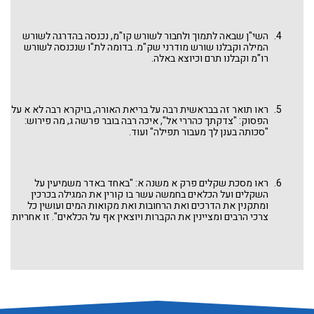
השי"ן שבאה לתמוך ולחבור לשורש קו"מ, נכנסה בהדרגה לשורש
המילה וקבלנו שורש מודרני שק"מ. בדומה לת"ו שנכנסה לשורש
רו"מ וקבלנו תרם וכיוצא באלה.
ראו תואר זה בבראשית רבה על בריאת האורה, בויקרא רבה לא א על
הפסוק: "צדקתך כהררי אל", איכה רבה בובר פרשה ג, מה פירוש:
"סכותה בענן לך מעבור תפילה" ועוד.
ראו מסכת שקלים פרק א משנה א: "באחד באדר משמיעין על
השקלים ועל הכלאים בחמשה עשר בו קורין את המגילה בכרכין
ומתקנין את הדרכים ואת הרחובות ואת מקואות המים ועושין כל
צרכי הרבים ומציינין את הקברות ויוצאין אף על הכלאים". זו אחריות
בתי הדין.