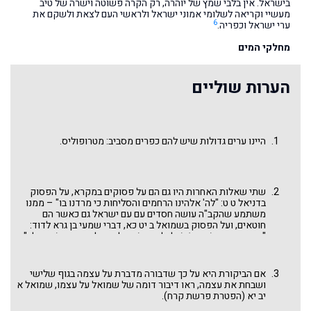
בישראל. אין בלבי שמץ של יוהרה, רק הקרה פשוטה וישרה של טיב
מעשיי וקריאה לשלומי אמוני ישראל ולראשי העם לצאת ולשקם את
6
ערי ישראל וכפריה.
מחלקי המים
הערות שוליים
היינו ערים גדולות שיש להם כפרים מסביב: מטרופוליס.
שתי שאלות האחרות היו גם הם על פסוקים במקרא, על הפסוק
בדניאל ט ט: "לה' אלהינו הרחמים והסליחות כי מרדנו בו" – ממנו
משתמע שהקב"ה עושה חסדים עם עם ישראל גם כאשר הם
חוטאים, ועל הפסוק בשמואל ב יט כא, דברי שמעי בן גרא לדוד:
"וְהִנֵּה בָאתִי הַיּוֹם רִאשׁוֹן לְכָל בֵּית יוֹסֵף לָרֶדֶת לִקְרַאת אֲדֹנִי הַמֶּלֶךְ".
אם הביקורת היא על כך שדבורה מדברת על עצמה בגוף שלישי
ושבחת את עצמה, ראו דיבור דומה של שמואל על עצמו, שמואל א
יב יא (הפטרת פרשת קרח).