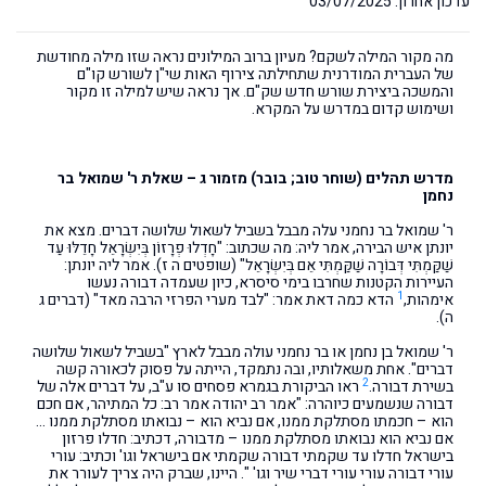
עדכון אחרון: 03/07/2025
מה מקור המילה לשקם? מעיון ברוב המילונים נראה שזו מילה מחודשת
של העברית המודרנית שתחילתה צירוף האות שי"ן לשורש קו"ם
והמשכה ביצירת שורש חדש שק"ם. אך נראה שיש למילה זו מקור
ושימוש קדום במדרש על המקרא.
מדרש תהלים (שוחר טוב; בובר) מזמור ג – שאלת ר' שמואל בר
נחמן
ר' שמואל בר נחמני עלה מבבל בשביל לשאול שלושה דברים. מצא את
יונתן איש הבירה, אמר ליה: מה שכתוב: "חָדְלוּ פְרָזוֹן בְּיִשְׂרָאֵל חָדֵלּוּ עַד
שַׁקַּמְתִּי דְּבוֹרָה שַׁקַּמְתִּי אֵם בְּיִשְׂרָאֵל" (שופטים ה ז). אמר ליה יונתן:
העיירות הקטנות שחרבו בימי סיסרא, כיון שעמדה דבורה נעשו
1
אימהות,
הדא כמה דאת אמר: "לבד מערי הפרזי הרבה מאד" (דברים ג
ה).
ר' שמואל בן נחמן או בר נחמני עולה מבבל לארץ "בשביל לשאול שלושה
דברים". אחת משאלותיו, ובה נתמקד, הייתה על פסוק לכאורה קשה
2
בשירת דבורה.
ראו הביקורת בגמרא פסחים סו ע"ב, על דברים אלה של
דבורה שנשמעים כיוהרה: "אמר רב יהודה אמר רב: כל המתיהר, אם חכם
הוא – חכמתו מסתלקת ממנו, אם נביא הוא – נבואתו מסתלקת ממנו …
אם נביא הוא נבואתו מסתלקת ממנו – מדבורה, דכתיב: חדלו פרזון
בישראל חדלו עד שקמתי דבורה שקמתי אם בישראל וגו' וכתיב: עורי
עורי דבורה עורי עורי דברי שיר וגו' ". היינו, שברק היה צריך לעורר את