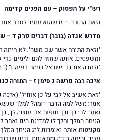
רש"י
על הפסוק – עם הפנים קדימה
וזאת התורה – זו שהוא עתיד לסדר אחר 
מדרש אגדה (בובר) דברים פרק ד – שי
"וזאת התורה אשר שם משה". לא היתה ח
ומשפטים, אותה שחזר להם ולימים כדי ש
"ולמדה את בני ישראל שימה בפיהם" (דבר
איכה רבה פרשה ג סימן ז – התורה כנו
"זאת אשיב אל לבי על כן אוחיל" (איכה ג
אמר: משל למה הדבר דומה? למלך שנשא 
ואמר לה: כך וכך חופות אני עושה לך, כך 
הניחה המלך והלך לו למדינת הים ואֵחֵר ל
מקניטות אותה ואומרות לה: הניחך המלך ו
עליך. והיתה בוכה ומתאנחת. וכיון שנכנ