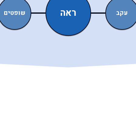
ראה
עקב
שופטים