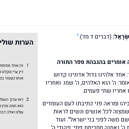
1
שְׂרָאֵל:
(דברים ד מד).
הערות שולי
 אומרים בהגבהת ספר התורה
זה אחד מפסוקי 
דין ערי מקלט ו
 אחד אלהינו גדול אדונינו קדוש
אותו כעומד בפנ
מר: ה' הוא האלהים, ה' שמו. ואחריו
מהפסוק. אך בפ
תו אחריו שתי פעמים.
שניהם ברצף: "וְזֹאת
וְהַחֻקִּים וְהַמִּשׁ
ראו ערוך השול
יהו ומראה פני כתיבתו לעם העומדים
אולי מכינים א
הוא תמה מנין 
ובאמת, המעברים
. שמצוה לכל אנשים ונשים לראות
שלנו ואלה דברי
ומדיבור בגוף ר
שם משה לפני בני ישראל". ועוד
נדפס בסידורים
המאפיינים ביו
הוא בואתחנן [ד
ה' נאמנה מחכימת פתי: פקודי ה'