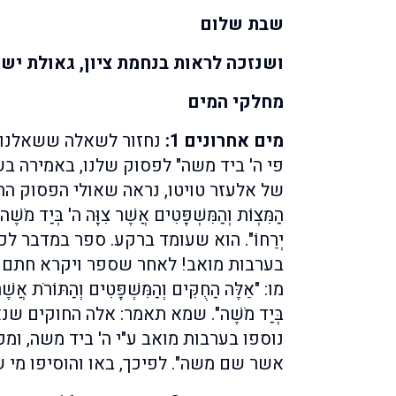
שבת שלום
ושנזכה לראות בנחמת ציון, גאולת ישר
מחלקי המים
מים אחרונים 1:
פי ה' ביד משה" לפסוק שלנו, באמירה ב
של אלעזר טויטו, נראה שאולי הפסוק החות
הַמִּצְוֹת וְהַמִּשְׁפָּטִים אֲשֶׁר צִוָּה ה' בְּיַד מֹשֶׁה
יְרֵחוֹ". הוא שעומד ברקע. ספר במדבר 
בערבות מואב! לאחר שספר ויקרא חתם את
מו: "אֵלֶּה הַחֻקִּים וְהַמִּשְׁפָּטִים וְהַתּוֹרֹת אֲשֶׁר נ
בְּיַד מֹשֶׁה". שמא תאמר: אלה החוקים שנ
נוספו בערבות מואב ע"י ה' ביד משה, ומכ
אשר שם משה". לפיכך, באו והוסיפו מי 