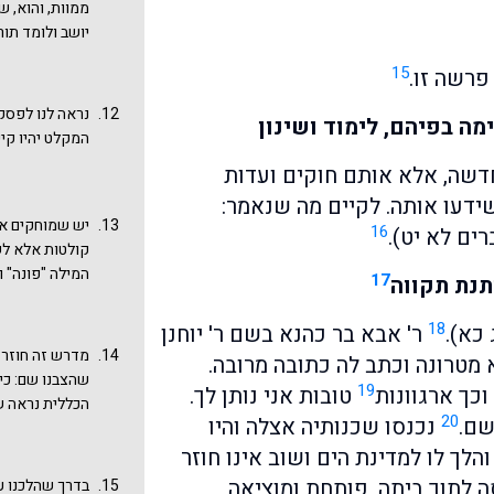
ממוות, והוא, 
לקח ומוסר אלה 
יושב ולומד תו
כשהיה דיון בצ
שהתחכם ושבר ע
אותו רוצח. ובע
15
פרשה זו.
בדומה הסיפור 
שבבית מדרשו ל
לעניינינו הוא
נראה לנו לפסק
מה בפיהם, לימוד ושינון
ערי מקלט, חשב
המקלט יהיו קיי
קולטים") שאולי
דשה, אלא אותם חוקים ועדות
עולם התורה! ה
ידעו אותה. לקיים מה שנאמר:
ללמוד תורה לל
יש שמוחקים את
מקלט "קולטת" כ
16
ים לא יט).
קולטות אלא לשו
ולימוד נוסף. רא
המילה "פונה" 
הראנו שגם למז
17
תנת תקווה
במשמעות של מש
ורוצחים נעשים
ועוד רוצח במזי
...
18
 כא).
ר' אבא בר כהנא בשם ר' יוחנן
מדרש זה חוזר 
מטרונה וכתב לה כתובה מרובה.
שהצבנו שם: כיצ
19
וכך ארגוונות
טובות אני נותן לך.
הכללית נראה ש
20
שם.
נכנסו שכנותיה אצלה והיו
בתורה, וממילא
הלך לו למדינת הים ושוב אינו חוזר
באמרי פיך (מש
סה לתוך ביתה, פותחת ומוציאה
בדרך שהלכנו ע