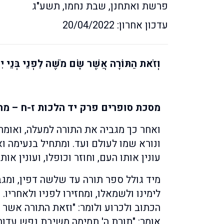
פרשת ואתחנן, שבת נחמו, תשע"ג
עדכון אחרון: 20/04/2022
וְזֹאת הַתּוֹרָה אֲשֶׁר שָׂם מֹשֶׁה לִפְנֵי בְּנֵי יִ
מסכת סופרים פרק יד הלכות ז-ח – מה
ואחר כך מגביה את התורה למעלה, ואומר:
ונורא שמו לעולם ועד. ומתחיל בנעימה ואו
עונין אותו העם, וחוזר וכופלו, ועונין או
מיד גולל ספר תורה עד שלשה דפין, ומגב
לימינו ולשמאלו, ומחזירו לפניו ולאחריו
הכתוב ולכרוע ולומר: "וזאת התורה אשר 
אומר: "תורת ה' תמימה משיבת נפש עדות 