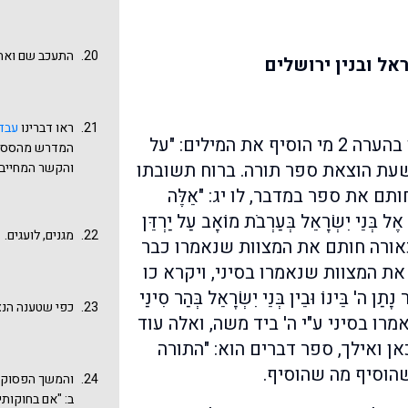
שנאמר: ולמדה 
שימה בפיהם. ו
אשר תשים לפני
התעכב שם ואחר
אל ובנין ירושלים
(בעקבות המכיל
כשולחן ערוך, 
שיהיו שונין ומ
ראו דברינו
עבד 
שם את התורה ל
נחזור לשאלה ששאלנו בהערה 2 מי הוסיף את המילים: "על
המדרש מהסס לד
כשולחן ערוך. ו
שעת הוצאת ספר תורה. ברוח תשובתו
והקשר המחייב בין
את הצורך להוסי
לֹא תִהְיֶה" ו
ם את ספר במדבר, לו יג: "אֵלֶּה
ולא סמך על כל
קשר הברית.
 אֶל בְּנֵי יִשְׂרָאֵל בְּעַרְבֹת מוֹאָב עַל יַרְדֵּן
מגנים, לועגים.
לכאורה חותם את המצוות שנאמרו כבר
 המצוות שנאמרו בסיני, ויקרא כו
ָתַן ה' בֵּינוֹ וּבֵין בְּנֵי יִשְׂרָאֵל בְּהַר סִינַי
כפי שטענה הנצ
אמרו בסיני ע"י ה' ביד משה, ואלה עוד
אן ואילך, ספר דברים הוא: "התורה
שהוסיף מה שהוסיף.
והמשך הפסוק שם: "
ב: "אם בחוקות