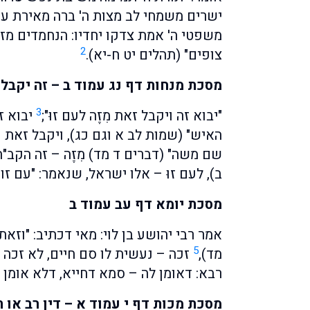
ישרים משמחי לב מצות ה' ברה מאירת עינ
משפטי ה' אמת צדקו יחדיו: הנחמדים מז
2
צופים" (תהלים יט ח-יא).
מסכת מנחות דף נג עמוד ב – זה יקבל ז
3
"יבוא זה ויקבל זאת מִזֶה לעם זוּ";
יבוא ז
האיש" (שמות לב א וגם כג), ויקבל זאת –
שם משה" (דברים ד מד) מִזֶה – זה הקב"ה,
ב), לעם זוּ – אלו ישראל, שנאמר: "עם זו 
מסכת יומא דף עב עמוד ב
אמר רבי יהושע בן לוי: מאי דכתיב: "וז
5
מד),
זכה – נעשית לו סם חיים, לא זכה –
רבא: דאומן לה – סמא דחייא, דלא אומן 
מסכת מכות דף י עמוד א – דין רב או