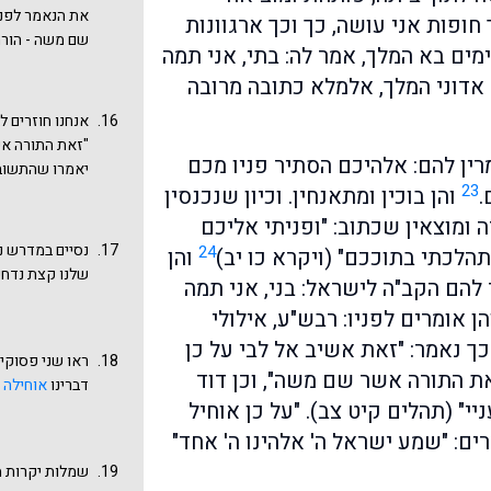
טהור, על אסור 
את הנאמר לפניו
חופות אני עושה, כך וכך ארגוונות
בתורה שנקראת 
שם משה - הורה 
ימים בא המלך, אמר לה: בתי, אני תמה
... לך עסוק בת
הסמוך, המתאר 
אפשר לקיים אול
 אדוני המלך, אלמלא כתובה מרובה
אשר: "וזאת הת
זו. ובמדרש: וז
לפסוק: "ואמר 
"זאת התורה אש
לפי דרכנו יאמ
ין להם: אלהיכם הסתיר פניו מכם
יאמרו שהתשובה
לשתי דרכים אלה י
23
.
והן בוכין ומתאנחין. וכיון שנכנסין
הפסוק: "ה' אלה
אֲשֶׁר דִּבֶּר מֹש
אל משה לאמר", 
 ומוצאין שכתוב: "ופניתי אליכם
מתחילת ספר דב
לדעה שהדברים 
נסיים במדרש נ
24
הלכתי בתוככם" (ויקרא כו יב)
והן
מכוון אל עשרת
חסרים פסוקים 
שלנו קצת נדח
להם הקב"ה לישראל: בני, אני תמה
בני ישראל ככל 
לעיל, אין כאן
 אומרים לפניו: רבש"ע, אילולי
עליהם בערבות מ
כך נאמר: "זאת אשיב אל לבי על כן
ראו שני פסוקים בה
אשר שם משה לפ
זאת התורה אשר שם משה", וכן דוד
דברינו
אוחילה 
יקבלו עליהם א
י" (תהלים קיט צב). "על כן אוחיל
עם אבותיהם בחו
אותה עם "שִׂיָ
ים: "שמע ישראל ה' אלהינו ה' אחד"
משה", אלא "אשר
שמלות יקרות מ
נד ע"ב: "רבי ע