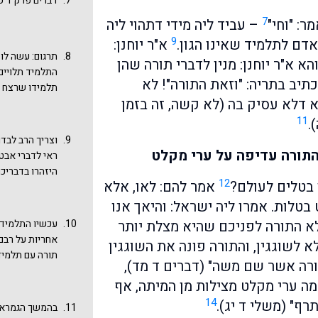
דברים פרק ד פסוק 
- סמא דמותא" 
7
ר: "וחי"
– עביד ליה מידי דתהוי ליה
הנושא קשור עם
9
שיצא מפי הקב"
דם לתלמיד שאינו הגון.
א"ר יוחנן:
תרגום: עשה לו 
הלשון הנכונה –
הא א"ר יוחנן: מנין לדברי תורה שהן
התלמיד תלויים 
ההלכה והאגדה. 
כתיב בתריה: "וזאת התורה"! לא
תלמידו שרצח 
כדורבנות" בבי
 דלא עסיק בה (לא קשה, זה בזמן
בגמרא שבת שם,
מודעה רבה לאור
11
.
תורה מול יראת 
וצריך הרב לבדו
תורה שיש בה י
התורה עדיפה על ערי מקלט
ראי לדברי אבט
רבא על מי שאין
היזהרו בדבריכם
ועושה שער לחצ
12
 בטלים לעולם?
אמר להם: לאו, אלא
התלמידים הבאי
מוליך? ועוד שם
מעט מהנושא של
טלות. אמרו ליה ישראל: והיאך אנו
משמחתו, לא ז
מעט בדברינו
מש
לא התורה לפניכם שהיא מצלת יותר
עכשיו התלמידי
תורה.
לנושא שלנו. ענ
אחריות על רבם?
 לשוגגין, והתורה פונה את השוגגין
בפנים רבות ע"י
תורה עם תלמיד
רה אשר שם משה" (דברים ד מד),
אחריות הכהן ה
ולא בקשו" (ול
מה ערי מקלט מצילות מן המיתה, אף
ישתחררו, יש בה
14
רף" (משלי ד יג).
בהמשך הגמרא ש
לרוצחים בשגגה