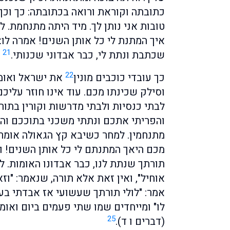
כתובתה וקוראת ורואה בכתובתה: כך וכך 
טובות אני נותן לך. מיד היתה מתנחמת. ל
איך המתנת לי כל אותן השנים! אמרה לו:
21
שכתבת ונתת לי, כבר אבדוני שכנותי.
22
כך עובדי כוכבים מונין
את ישראל ואומר
וסילק שכינתו מכם. עוד אינו חוזר עליכם
לבתי כנסיות ולבתי מדרשות וקורין בתורה
והפריתי אתכם ונתתי משכני בתוככם והת
מתנחמין. למחר כשיבא קץ הגאולה אומר 
מכם היאך המתנתם לי כל אותן השנים! והן
תורתך שנתת לנו, כבר אבדונו האומות. ל
אוחיל", ואין זאת אלא תורה, שנאמר: "ו
אמר: "לולי תורתך שעשועי אז אבדתי בעני
לו" ומייחדים שמו שתי פעמים ביום ואומר
25
(דברים ו ד).