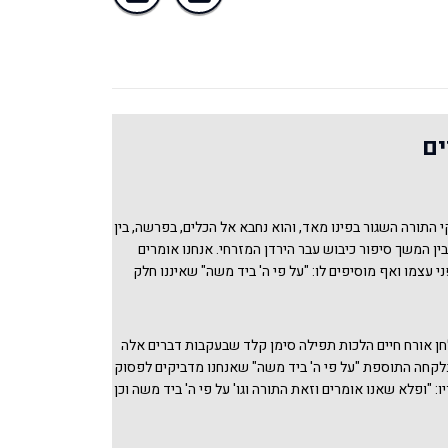
ים
התורה השגור בפינו מאד, והוא נחבא אל הכלים, בפרשה, בין
בין המשך סיפור כיבוש עבר הירדן המזרחי. אנחנו אומרים
י עצמו ואף מוסיפים לו: "על פי ה' ביד משה" שאיננו חלק
שט המקרא הוא מחובר היטב לפסוק הסמוך ויש לקרוא את
 הַתּוֹרָה אֲשֶׁר שָׂם מֹשֶׁה לִפְנֵי בְּנֵי יִשְׂרָאֵל: אֵלֶּה הָעֵדֹת
ְפָּטִים אֲשֶׁר דִּבֶּר מֹשֶׁה אֶל בְּנֵי יִשְׂרָאֵל בְּצֵאתָם מִמִּצְרָיִם". ושניהם
חן אורח חיים הלכות תפילה סימן קלד שבעקבות דברים אלה
ותנו לפרק הבא המשחזר את עשרת הדברות ומעמד הר סיני.
נלקחה התוספת "על פי ה' ביד משה" שאנחנו מדביקים לפסוק
 החדים מסיפורי מאורעות לדיני תורה ודברי מוסר ותוכחה,
ו: "ופלא שאנו אומרים וזאת התורה וגו' על פי ה' ביד משה וכן
אשון לגוף שלישי וחוזר חלילה, הם מהסממנים הספרותיים
. וקשה טובא, חדא דאין זה פסוק בשום מקום דוזאת התורה
תר את שלוש הפרשות הראשונות של ספר דברים.
ברים ד מד] וע"פ ה' ביד משה הוא סוף פסוק בבהעולתך