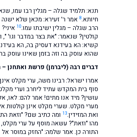
תנא: תלמיד שגלה – מגלין רבו עמו, שנאמ
8
חיותא.
אמר ר' זעירא: מכאן שלא ישנה א
10
הרב שגלה – מגלין ישיבתו עמו.
איני? ו
קולטין? שנאמר: "את בצר במדבר וגו' ", ו
קשיא: הא בעידנא דעסיק בה, הא בעידנא
שהוא עוסק בה וזה בזמן שאינו עוסק בה)
דברים רבה (ליברמן) פרשת ואתחנן – 
אמרו ישראל: רבינו משה, ערי מקלט אינן
סוף בית המקדש עתיד ליחרב וערי מקלט ב
עושין? מיד אנו מתים! אמר להם: לאו, א
מערי מקלט. שערי מקלט אינן קולטות אלא
13
ואת המזידין.
ומה כתיב שם? "וזאת התו
מהו "וזאת"? עשאה מוסף על ערי מקלט, 
התורה כן. אמר שלמה: "החזק במוסר אל ת