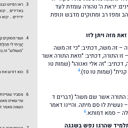
[במדבר י יג] ב
ראו הפיוט הבנו
ים: יראת ה' טהורה עומדת לעד
הס"ת על ג' דפי
באדירים ... יבו
הב ומפז רב ומתוקים מדבש ונופת
בהאותיות כראוי
ידידים ... יבוא
שזהו פסוק בתו
שלנו: "יבוא זה
בעיקר בספר במד
החידתיים האלה
ואכן הדבר תמו
את מזה ויתן לזו
לא נדיר. ראו 
ושני פסוקים קוד
טויטו שתוספת 
הברית מבית שמ
יָצַרְתִּי לִי תּ
והיא "חסרה ונ
ה – זה משה, דכתיב: "כי זה משה
ברוב הדרך המח
"משולש" זה בע
ולא הספרדיים (
 זו התורה, דכתיב: "וזאת התורה אשר
עדיים" (עבודה 
שלושתם לאחד בפ
הרב קוק, תשנ"ד
"תמרים הניעו ר
 דכתיב: "זה אלי ואנוהו" (שמות טו
עם זו יצרתי לי
בהשוואה לשאר 
... אם בארזים 
אז בריה חדשה"
4
קנית" (שמות טו טז).
בפרשת דברים. 
הוא דורש את ה
יעשו דגי רקק, 
מדגיש שה-"זאת
זו נוטה לשיטת
לאבידה, שהיא 
הוא משה: "יבוא
כאשכנזים שמגב
אהרון מירסקי,
"על פי ה' ביד 
שלא הבאנו לעי
עמודים 57-76. וראו דברינו דרשת-שירה של חכמים בשביעי של פסח.
מסביר שטיינזלץ
את התורה אשר שם משה" (דברים ד
ומי שאינו מאומ
 נעשית לו סם מיתה. והיינו דאמר
השווה מאמר זה
6
לה – סמא דמותא.
פפא: מאי דכתיב
כנגיד? - לומר 
 תלמיד שהרגו נפש בשגגה
להמית ולהחיות.