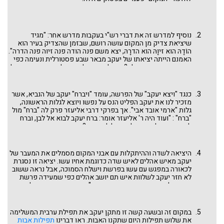
נוסיף למדרש זה את דברי רש"י בעקבות מדרש אחר: "מגיד
שיציאת צדיק מן המקום עושה רושם, שבזמן שהצדיק בעיר הוא
הוֹדָהּ הוא זיוָהּ הוא הדרָהּ, יצא משם פנה הודה פנה זיוה פנה הדרה".
האמנם הייתה יציאתו של יעקב מבאר שבע פסטורלית ונעימה כפי
שמתואר במקורות אלה? היכולה שנתו לערוב עליו כשהוא מחפש לו
מקום מסתור לשנת הלילה, בדרכו אל הבלתי נודע, הוא שכל ימיו
היה "יושב אהלים"?
כנגד "ויצא יעקב" של הפרשה, עומד "ויברח" יעקב של הנביא, אשר
מזכיר לנו את יעקב הפליט הנס על נפשו ויוצא לגלות הראשונה,
גלות "ארמי אובד אבי". אך בפרקי דרבי אליעזר פרק לה "ברח" מול
"ברח" : "ועוד היה ר' אליעזר אומר: ברח יעקב לבוא אל לבן, וברח
לצאת מפני לבן. ברח לבוא אל לבן מניין? שנאמר: ויברח יעקב שדה
ארם, וברח מפני לבן, שנאמר: ויוגד ללבן ביום השלישי כי ברח יעקב".
היציאה לשדה וההיתקלות עם אבני המקום מסמלים את המעבר של
יעקב מאיש אהלים לאיש שדה כדוגמת אחיו עשו. יציאה זו נסגרת
לכאורה במפגש עם עשו בפרשת וישלח הסמוכה, אבל נראה ששוב
לא חזר יעקב לשלוות איש תם יושב אהלים כפי שמעידה פרשת
וישב וכל הפרשות עד סוף הספר. עפ"י מדרש תנחומא וישלח סימן י
אבני המקום גם מסמלות נקודת התחלה נמוכה של יעקב ממנה צמח
לעושר גדול בבית לבן בשל עבודת שדה קשה ויגיע כפיים מפרך.
ואנחנו הפעם בכיוון הפיוט.
במקום זה ובשעה קשה זו מתקן יעקב את תפילת ערבית המשלימה
את שלוש תפילות היום שתקנו האבות. ראו דברינו
תפילות אבות