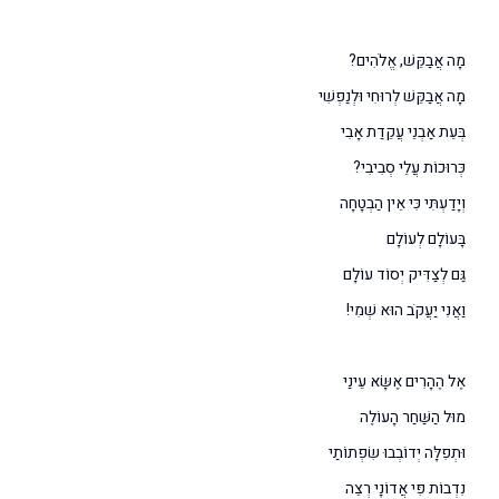
מָה אֲבַקֵּשׁ, אֱלֹהִים?
מָה אֲבַקֵּשׁ לְרוּחִי וּלְנַפְשִׁי
בְּעֵת אַבְנֵי עֲקֵדַת אָבִי
כְּרוּכוֹת עֲלֵי סְבִיבִי?
וְיָדַעְתִּי כִּי אֵין הַבְטָחָה
בָּעוֹלָם לְעוֹלָם
גַּם לְצַדִּיק יְסוֹד עוֹלָם
וַאֲנִי יַעֲקֹב הוּא שְׁמִי!
אֶל הֶהָרִים אֶשָּׂא עֵינַי
מוּל הַשַּׁחַר הָעוֹלֶה
וּתְפִלָּה יְדוֹבְבוּ שִׂפְתוֹתַי
נִדְבוֹת פִּי אֲדוֹנָי רְצֵה