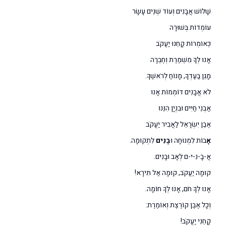
שָׁלוֹשׁ אֲבָנִים וְעוֹד שְׁנֵים עָשָׂר
עוֹמְדוֹת בְּשׁוּרָה
כְּאוֹמְרוֹת קָחֵנוּ יַעֲקֹב
אָנוּ לְךָ מִשְׁמֶרֶת וְחֶבְרָה
מָגֵן בַּעַדְךָ, מָנוֹחַ לְרֹאשֶׁךָ.
לֹא אֲבָנִים דּוֹמְמוֹת אָנוּ
אַבְנֵי חַיִּים וּבִנְיָן הִנֵּנוּ
אֶבֶן יִשְׂרָאֵל לַאֲבִיר יַעֲקֹב
אָ
בוֹת לִמְנוּחָה וּ
בָנִים
לִתְקוּמָה.
אֲ-בָ-נִ-י-ם לְאָב וּבָנִים.
קוּמָה יַעֲקֹב, קוּמָה אַל תִּירָא!
אָנוּ לְךָ חֹם, אָנוּ לְךָ חוֹמָה.
וְכָל אֶבֶן קוֹרֶצֶת וְאוֹמֶרֶת:
קָחֵנִי יַעֲקֹב!