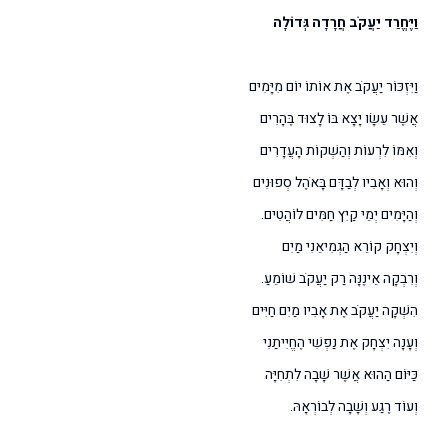
וַיֶּחֱרַד יַעֲקֹב חֲרָדָה גְּדוֹלָה
וַיִּזְכּוֹר יַעֲקֹב אֶת אוֹתוֹ יוֹם מִיָּמִים
אֲשֶׁר עֵשָׂו יָצָא בּוֹ לָצוּד בֶּהָרִים
וְאִמּוֹ לִרְעוֹת וְהַשְׁקוֹת הָעֲדָרִים
וְהוּא וְאָבִיו לְבַדָּם בָּאֹהֶל סְפוּנִים
וְהַיָּמִים יְמֵי קַיִץ חַמִּים לוֹהֲטִים.
וְיִצְחָק קוֹרֵא הַגְמִיאֵנִי מַיִם
וְרִבְקָה אֵינֶנָּה רַק יַעֲקֹב שׁוֹמֵעַ.
הִשְׁקָה יַעֲקֹב אֶת אָבִיו מַיִם חַיִּים
וְעָנָה יִצְחָק אֶת נַפְשִׁי הֶחֱיִיתַנִי
כַּיּוֹם הַהוּא אֲשֶׁר שָׁבָה לִתְחִיָּה
וְעוֹד רֶגַע וְשָׁבָה לְבוֹרְאָהּ.