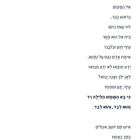
אֶל הַמָּקוֹם
בְּרֹאשׁ הָהָר,
לוּז שְׁמוֹ הַיּוֹם
בֵּית אֵל הוּא מָחָר.
עָיֵף וְיָגֵעַ וּבִלְבָבוֹ
אֵימַת אָדָם הַנָּס עַל נַפְשׁוֹ,
יָדַע מוֹצְאוֹ לֹא יֵדַע מְבוֹאוֹ
לְאָן יֵלֵךְ וְאָנָה יָבוֹא?
עָיֵף, יָגֵעַ וּמְפֻחָד
כִּי בָּא הַשֶּׁמֶשׁ הַלַּיְלָה רַד
וְהוּא לְבַד, וְהוּא לְבַד.
אִישׁ תָּם יוֹשֵׁב אֹהָלִים
הָפַךְ בְּאַחַת