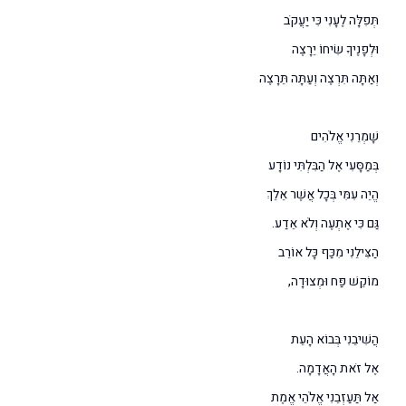
תְּפִלָּה לֶעָנִי כִּי יַעֲקֹב
וּלְפָנֶיךָ שִׂיחוֹ יֵרָצֶה
וְאַתָּה תִּרְצֶה וְעַתָּה תֵּרָצֶה
שָׁמְרֵנִי אֱלֹהִים
בְּמַסָּעִי אֶל הַבִּלְתִּי נוֹדָע
הֱיֵה עִמִּי בְּכָל אֲשֶׁר אֵלֵךְ
גַּם כִּי אֶתְעֶה וְלֹא אֵדַע.
הַצִּילֵנִי מִכַּף כָּל אוֹרֵב
מוֹקֵשׁ פַּח וּמְצוּדָה,
הֲשִׁיבֵנִי בְּבוֹא הָעֵת
אֶל זֹאת הָאֲדָמָה.
אַל תַּעַזְבֵנִי אֱלֹהֵי אֱמֶת