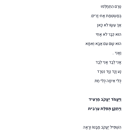
טֶרֶם הִתְחַלְּפוּ
בְּמַשְׂטֵמַת אָח-זָרִים.
אַךְ עֵשָׂו לֹא כָּאן
הוּא כְּבָר לֹא אָחִי
הוּא שָׁם עִם אַבָּא וְאִמָּא
וַאֲנִי ..
אֲנִי לְבַד אֲנִי לְבַד
נָע וָנָד נַוָּד נִטְרָד
כֻּלִּי אֵימָה כֻּלִּי חַת
וַיַּעֲמֹד יַעֲקֹב מַרְעִיד
וַיְתַקֵּן תְּפִלַּת עַרְבִית
הִשְׁפִּיל יַעֲקֹב מַבָּטוֹ וְרָאָה