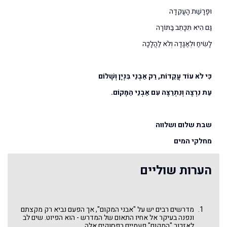
וּפָרָשַׁת הָעֲקֵדָה
גַּם הִיא תִּכָּתֵב בַּתּוֹרָה
לָשִׂיחַ וּלְאַגָּדָה וְלֹא לַהֲלָכָה
כִּי לֹא עוֹד עֲקֵדוֹת, רַק אַבְנֵי בִּנְיָן וְשָׁלוֹם
עֵת נִרְצֶה וְנִתְרַצֶּה עִם אַבְנֵי הַמָּקוֹם.
שבת שלום ושלווה
מחלקי המים
הערות שוליים
מדרשים רבים יש על "אבני המקום", אך הפעם נביא רק מקצתם
ונפנה בעיקר אל אחיו התאום של המדרש - הוא הפיוט. שים לב
לאזכור "המקום" פעמיים בפסוקים אלה.