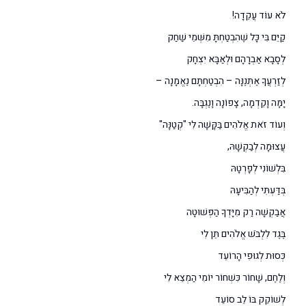
לֹא עוֹד עֲקֵדָה!
קַיֵּם בִּי כָּל שֶׁהִבְטַחְתָּ מִשְּׁמֵי שַׁחַק
לְסָבָא אַבְרָהָם וּלְאַבָּא יִצְחָק
לְזַרְעֲךָ אֶתְּנֶנָּה – הִבְטַחְתָּם נֶאֱמָנָה –
יָמָּה וָקֵדְמָה, צָפוֹנָה וָנֶגְבָּה.
וְעוֹד זֹאת אֱלֹהִים בַּקָּשָׁה לִי "קְטַנָּה"
עֲצוּמָה לְבַקְשָׁהּ,
בִּלְשׁוֹנִי לְפָרְטָהּ
בְּדַּעְתִּי לְהַבִּיעָהּ
אֲבַקְשָׁה רַק מִיָּדְךָ הַפְּשׁוּטָה
בֶּגֶד לִלְבֹּשׁ אֱלֹהִים תֵּן לִי
כְּסוּת לְגוּפִי הָרוֹעֵד
וְלֶחֶם, שָׁחוֹר כִּשְׁחוֹר יוֹמִי הַמְצֵא לִי
לְשׁוֹקֵק בּוֹ לֵב סוֹעֵד