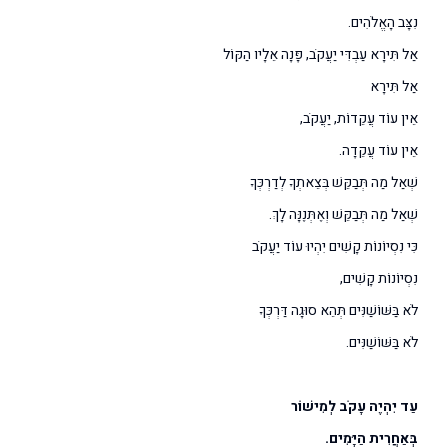
נִצָּב הָאֱלֹהִים.
אַל תִּירָא עַבְדִּי יַעֲקֹב, פָּנָה אֵלָיו הַקּוֹל
אַל תִּירָא
אֵין עוֹד עֲקֵדוֹת, יַעֲקֹב,
אֵין עוֹד עֲקֵדָה.
שְׁאַל מַה תְּבַקֵּשׁ בְּצֵאתְךָ לְדַרְכְּךָ
שְׁאַל מַה תְּבַקֵּשׁ וְאֶתְּנֶנָּה לָךְ.
כִּי נִסְיוֹנוֹת קָשִׁים יִהְיוּ עוֹד יַעֲקֹב
נִסְיוֹנוֹת קָשִׁים,
לֹא בַּשּׁוֹשַׁנִּים תְּהֵא סוּגָה דַּרְכְּךָ
לֹא בַּשּׁוֹשַׁנִּים.
עַד יִהְיֶה עָקֹב לְמִישׁוֹר
בְּאַחֲרִית הַיָּמִים.