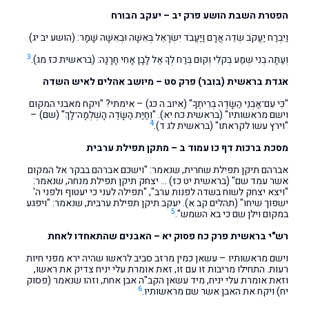
הפטרת השבת הושע פרק יב – יעקב הבורח
וַיִּבְרַח יַעֲקֹב שְׂדֵה אֲרָם וַיַּעֲבֹד יִשְׂרָאֵל בְּאִשָּׁה וּבְאִשָּׁה שָׁמָר: (הושע יב יג)
3
וְעַתָּה בְנִי שְׁמַע בְּקֹלִי וְקוּם בְּרַח לְךָ אֶל לָבָן אָחִי חָרָנָה: (בראשית כז מג).
אגדת בראשית (בובר) פרק סט – מיושב אהלים לאיש השדה
"כִּי עִם־אַבְנֵי הַשָּׂדֶה בְרִיתֶךָ" (איוב ה כג) – אימתי? "ויקח מאבני המקום
וישם מראשותיו" (בראשית כח יא). "וְחַיַּת הַשָּׂדֶה הָשְׁלְמָה־לָךְ" (שם) –
4
"וירץ עשו לקראתו" (בראשית לג ד).
מסכת ברכות דף כו עמוד ב
– מתקן תפילת ערבית
אברהם תיקן תפילת שחרית, שנאמר: "וישכם אברהם בבקר אל המקום
אשר עמד שם" (בראשית יט כז) … יצחק תיקן תפילת מנחה, שנאמר:
"ויצא יצחק לשוח בשדה לפנות ערב", "תפילה לעני כי יעטוף ולפני ה'
ישפוך שיחו" (תהלים קב א). יעקב תיקן תפילת ערבית, שנאמר: "ויפגע
5
במקום וילן שם כי בא השמש".
רש"י בראשית פרק כח פסוק יא – האבנים שהתאחדו לאחת
וישם מראשותיו – עשאן כמין מרזב סביב לראשו שהיה ירא מפני חיות
רעות. התחילו מריבות זו עם זו, זאת אומרת עלי יניח צדיק את ראשו,
וזאת אומרת עלי יניח, מיד עשאן הקב"ה אבן אחת, וזהו שנאמר (פסוק
6
יח) ויקח את האבן אשר שם מראשותיו.