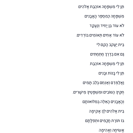
תֵּן לִי מִשְׁפָּחָה אוֹהֶבֶת אֱלֹהִים
מִשְׁפָּחָה כְּמִסְפַּר הָאֲבָנִים
לֹא עוֹד בֵּן יָחִיד וְנֶעֱקַד
לֹא עוֹד אַחִים תְּאוֹמִים בּוֹדְדִים.
בֵּית יַעֲקֹב הָקֵם לִי
גַּם אִם בְּדֶרֶךְ חַתְחַתִּים
תֵּן לִי מִשְׁפָּחָה אוֹהֶבֶת
תֵּן לִי בָּנוֹת וּבָנִים
וַאֲלַמְּדֵם וְאַנְחֵם בְּלֵב תָּמִים
חֻקֶּיךָ הַטּוֹבִים וּמִשְׁפָּטֶיךָ מֵישָׁרִים.
וְהָאֲבָנִים הָאֵלֶּה בְּמִלּוּאוֹתָם
בֵּית אֱלֹהִים לְךָ אָקִימָה
בּוֹ תּוֹרַת חֲכָמִים וּתְפִלָּתָם
אָשִׂיחָה וְאָהִימָה