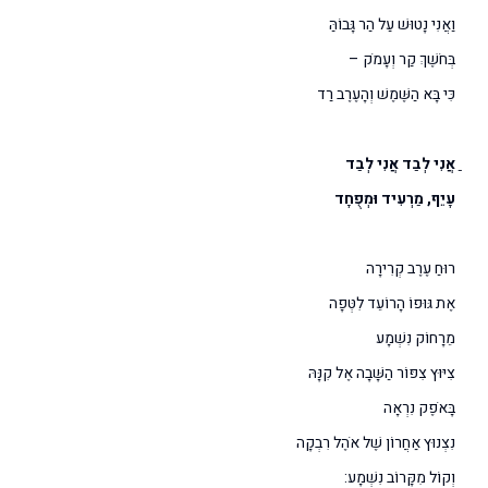
וַאֲנִי נָטוּשׁ עַל הַר גָּבוֹהַּ
בְּחֹשֶׁךְ קַר וְעָמֹק –
כִּי בָּא הַשֶּׁמֶשׁ וְהָעֶרֶב רַד
ַאֲנִי לְבַד אֲנִי לְבַד
עָיֵף, מַרְעִיד וּמְפֻחָד
רוּחַ עֶרֶב קְרִירָה
אֶת גּוּפוֹ הָרוֹעֵד לִטְּפָה
מֵרָחוֹק נִשְׁמָע
צִיּוּץ צִפּוֹר הַשָּׁבָה אֶל קִנָּהּ
בָּאֹפֶק נִרְאָה
נִצְנוּץ אַחֲרוֹן שֶׁל אֹהֶל רִבְקָה
וְקוֹל מִקָּרוֹב נִשְׁמָע: