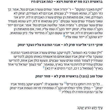
בראשית רבה סח יא פרשת ויצא – כמה אבנים היו
"ויקח מאבני המקום" – ר' יהודה אמר: שתים עשרה אבנים נטל, אמר: כך
גזר הקב"ה, שהוא מעמיד י"ב שבטים. אברהם לא העמידם, יצחק לא
העמידם, ואני, אם מתאחות הן שתים עשרה האבנים זו לזו, יודע אני
7
שאני מעמיד שנים עשר שבטים.
כיון שנתאחו זו לזו, ידע שהוא מעמיד
שנים עשר שבטים. ר' נחמיה אמר: שלושה אבנים נטל. אמר: אברהם ייחד
הקב"ה שמו עליו, יצחק ייחד הקב"ה שמו עליו, ואני, אם מתאחות הן
שלוש האבנים זו לזו, אני יודע ששֵׁם הקב"ה מתייחד עלי. כיון שנתאחו,
8
ידע שהקב"ה ייחד שמו עליו.
פרקי דרבי אליעזר פרק לה – אבני המזבח עליו נעקד יצחק
"וילן שם כי בא השמש", לקח יעקב שתים עשרה אבנים מאבני המזבח
שנעקד עליו יצחק אביו ושם אותם מראשותיו באותו מקום, להודיעו
שעתידין לעמוד ממנו שנים עשר שבטים. ונעשו כולן אבן אחת, להודיעו
שכולם עתידים להיות גוי אחד בארץ, שנאמר: "ומי כעמך ישראל גוי אחד
9
בארץ" (שמואל ב ז כג, דברי הימים א יז כא).
שכל טוב (בובר) בראשית פרק לא – פחד יצחק
10
… כל כך היה דוחקו בדברים
עד שנשבע לו: "וישבע יעקב בפחד אביו
יצחק" – במלך מלכי המלכים הקב"ה שמפחדו פרחה נשמת אביו יצחק
11
על גבי המזבח וחזרה לו בטלליו.
עָיֵף וְיָגֵעַ הִגִּיעַ יַעֲקֹב