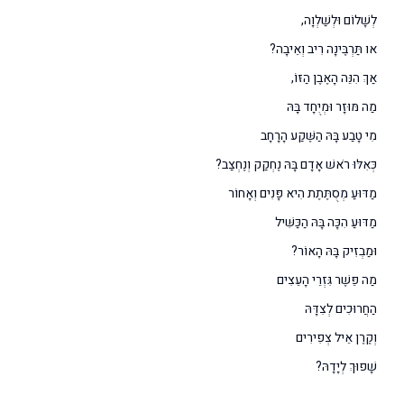
לְשָׁלוֹם וּלְשַׁלְוָה,
או תַּרְבֶּינָה רִיב וְאֵיבָה?
אַךְ הִנֵּה הָאֶבֶן הַזּוֹ,
מַה מּוּזָר וּמְיֻחָד בָּהּ
מִי טָבַע בָּהּ הַשֶּׁקַע הָרָחָב
כְּאִלּוּ רֹאשׁ אָדָם בָּהּ נֶחְקַק וְנֶחְצַב?
מַדּוּעַ מְסֻתֶּתֶת הִיא פָּנִים וְאָחוֹר
מַדּוּעַ הִכָּה בָּהּ הַכַּשִּׁיל
וּמַבְזִיק בָּהּ הָאוֹר?
מַה פֵּשֶׁר גִּזְרֵי הָעֵצִים
הַחֲרוּכִים לְצִדָּהּ
וְקֶרֶן אֵיל צְפִירִים
שָׁפוּךְ לְיָדָהּ?