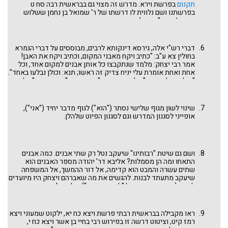
תקנום
בפרשת וירא. מדרש זה מצוי גם בבראשית רבה סח ט
בפרשתנו ושם נלווית לו דרשתו של ר' שמואל בן נחמן ששלוש
התפילות הן "כנגד ג' פעמים שהיום משתנה. בערבית צריך אדם
לומר: יהי רצון מלפניך ה' א-להי שתוציאני מאפילה לאורה. בשחרית
צריך לומר: מודה אני לפניך ה' א-להי שהוצאתני מאפילה לאורה.
במנחה צריך אדם לומר: יהי רצון מלפניך ה' אלהי שכשם שזכיתני
דברי רש"י אלה, גירסא דינקותא לרבים, מבוססים על דברי הגמרא
לראות חמה בזריחתה כך תזכני לראותה בשקיעתה". האם התפלל
בחולין צא ע"ב: "כתיב ויקח מאבני המקום, וכתיב ויקח את האבן!
יעקב שם גם תפילת מנחה שחידש יצחק אביו בשדה וייחל לשקיעת
אמר רבי יצחק: מלמד שנתקבצו כל אותן אבנים למקום אחד, וכל
השמש וללילה בו נמצא מעט מנוחה במנוסתו? האם בתפילת ערבית
אחת ואחת אומרת עלי יניח צדיק זה ראשו; תנא: וכולן נבלעו באחד".
בעת שהחל לחוש בחושך האפילה אמר: יהי רצון מלפניך ה' א-להי
"נבלעו כולן באחת" - לשון הגמרא, "עשאן הקב"ה אבן אחת" - לשון
שתוציאני מאפילה לאורה? האם ציפה לתפילת אברהם זקנו שיאמר
רש"י. כך או כך, לפי דרשות אלה פרשת ויצא "מתחילה מאפס", בלי
כשיאיר למחרת היום: מודה אני לפניך ה' א-להי שהוצאתני מאפילה
שום קשר לפרשה הקודמת. אין שום זכר לדרמה הגדולה של פרשת
לאורה?
תולדות שבגינה נאלץ יעקב הצדיק (או "הצדיק") לגלות ולנדוד
שינוי לשון מגוף שלישי נסתר ("הוא") לגוף מדבר יחיד ("אני"),
ממקומו ולבנות מאבני השדה, משכב לגופו, כרית לראשו וכסות
אופייני לסגנון המדרש וגם לסגנון הפיוט שלהלן.
ללילו.
ושם גם שיטת "רבותינו" שיעקב נטל רק שתי אבנים. כמה אבנים
התאחו ומה הן מסמלות? אליבא דר' יהודה מספר האבנים הוא
שתים עשרה והמבט הוא קדימה, אל דור ההמשך, אל המשפחה
שיעקב מתעתד לבנות. להגשים את מה שאברהם ויצחק היו מיועדים
לקיים (ראו המדרשים על "למה זה אנכי"). על פי ר' נחמיה, מספר
האבנים הוא שלוש והמבט הוא אל העבר, אל דור ההורים, אליהם
יעקב מבקש להתחבר ולהסתפח. וכמו שפותח מדרש רבה את
פרשתנו בדרשתו של ר' שמואל בן נחמן: "שיר למעלות אשא עיני
ראו מקבילה בבראשית רבתי פרשת ויצא כח יא, ילקוט שמעוני ויצא
אל ההרים (תהלים קכא) – אשא עיני אל ההורים". ויעקב עצמו
רמז קיט, וציטוט דרשה זו בפירוש רבי בחיי בן אשר ויצא כח י,
בכללם. (ואת הסמל של שתי אבנים כשיטת "רבותינו" יש עוד להבין).