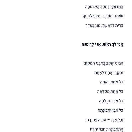
הַנַּח עָלַי כְּתֵפְךָ הַשְּׁמוּטָה
שִׂימֵנִי מִשְׁכָּב וּמַצָּע לְגוּפְךָ
כָּרִית לְרֹאשֶׁךָ, מָגֵן בַּעַדְךָ
אֲנִי לְךָ רֹאשׁ, אֲנִי לְךָ פִּנָּה.
הִבִּיט יַעֲקֹב בְּאַבְנֵי הַמָּקוֹם
וּסְקָרָן אַחַת לְאַחַת
כָּל אַחַת רְאוּיָה
כָּל אַחַת מֻפְלָאָה
כָּל אֶבֶן וּסְגֻלָּתָהּ
כָּל אֶבֶן וּתְכוּנָתָהּ
וְכָל אֶבֶן – אוֹרָהּ וְיִחוּדָהּ.
הֲתֹאבֶינָה לַחֲבֹר יַחְדָּיו