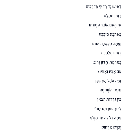
לָאִישׁ נָד רָדוּף בַּדְּרָכִים
בְּאֵין מִקְלָט.
אֵי הָאֵם אֲשֶׁר עֲטָפַתּוּ
בְּאַהֲבָה סוֹכֶכֶת
וְעַתָּה סִכְסְכָה אוֹתוֹ
כְּאֵשׁ מְלַחֶכֶת
בְּמִרְמָה, מָדוֹן וְרִיב
עִם אָבִיו וְאָחִיו?
אַיֵּה אֹהֶל הַמִּשְׁכָּן
פִּנָּתִי הַשְּׁקֵטָה
בֵּין גִּדְרוֹת הַצֹּאן
לִי מַרְגּוֹעַ וּמְנוּחָה?
עַתָּה כָּל זֶה מַר מִנְּגֹעַ
וְכַחֲלוֹם רָחוֹק