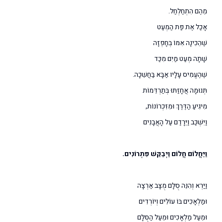
מֵהֶם הִתְחַלְחַל.
אָכַל אֶת פַּת הַמְעַט
שֶׁהֵכִינָה אִמּוֹ בְּחָפְזָה
שָׁתָה מְעַט מַיִם מִכַּד
שֶׁהֶעֱמִיס עָלָיו אַבָּא בַּחֲשֵׁכָה.
תְּנוּמָה אֲחָזַתּוּ בְּתַרְדֵּמוֹת
מִיגִיעַ הַדֶּרֶךְ וּמִזִּכְרוֹנוֹת,
וַיִּשְׁכַּב וַיֵּרָדַם עַל הָאֲבָנִים
וַיַּחֲלוֹם חֲלוֹם וַיְבַקֵּשׁ פִּתְרוֹנִים.
וַיַּרְא וְהִנֵּה סֻלָּם מֻצָּב אַרְצָה
וּמַלְאָכִים בּוֹ עוֹלִים וְיוֹרְדִים
וּמֵעַל מַלְאָכִים וּמֵעַל הַסֻּלָּם