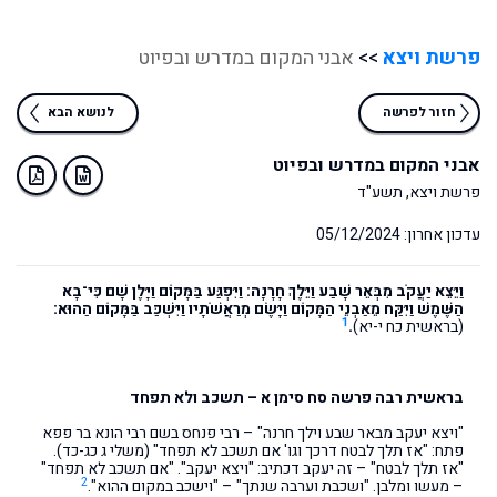
פרשת ויצא
>>
אבני המקום במדרש ובפיוט
חזור לפרשה
לנושא הבא
אבני המקום במדרש ובפיוט
פרשת ויצא, תשע"ד
עדכון אחרון: 05/12/2024
וַיֵּצֵא יַעֲקֹב מִבְּאֵר שָׁבַע וַיֵּלֶךְ חָרָנָה: וַיִּפְגַּע בַּמָּקוֹם וַיָּלֶן שָׁם כִּי־בָא
הַשֶּׁמֶשׁ וַיִּקַּח מֵאַבְנֵי הַמָּקוֹם וַיָּשֶׂם מְרַאֲשֹׁתָיו וַיִּשְׁכַּב בַּמָּקוֹם הַהוּא:
1
(בראשית כח י-יא)
.
בראשית רבה פרשה סח סימן א – תשכב ולא תפחד
"ויצא יעקב מבאר שבע וילך חרנה" – רבי פנחס בשם רבי הונא בר פפא
פתח: "אז תלך לבטח דרכך וגו' אם תשכב לא תפחד" (משלי ג כג-כד).
"אז תלך לבטח" – זה יעקב דכתיב: "ויצא יעקב". "אם תשכב לא תפחד"
2
– מעשו ומלבן. "ושכבת וערבה שנתך" – "וישכב במקום ההוא".