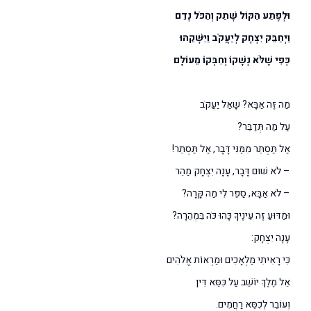
וּלְפֶתַע הַקּוֹל שָׁתַק וְהַכֹּל נָדַם
וַיְחַבֵּק יִצְחָק לְיַעֲקֹב וַיִּשָּׁקֵהוּ
כְּפִי שֶׁלֹּא נְשָׁקוֹ וְחִבְּקוֹ מֵעוֹלָם
מַה זֶּה אַבָּא? שָׁאַל יַעֲקֹב
עַל מַה תְּדַבֵּר?
אַל תַּסְתֵּר מִמֶּנִּי דָּבָר, אַל תַּסְתֵּר!
– לֹא שׁוּם דָּבָר, עָנָה יִצְחָק מַהֵר
– לֹא אַבָּא, סַפֵּר לִי מַה קָּרָה?
וּמַדּוּעַ זֶה עֵינֶיךָ כָּהוּ כֹּה בִּמְהֵרָה?
עָנָה יִצְחָק:
כִּי רָאִיתִי מַלְאָכִים וּמַרְאוֹת אֱלֹהִים
אֵל מֶלֶךְ יוֹשֵׁב עַל כִּסֵּא דִּין
וְעוֹבֵר לְכִסֵּא רַחֲמִים.