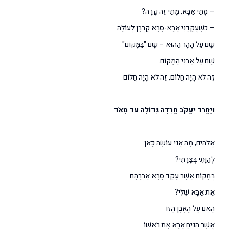
– מָתַי אַבָּא, מָתַי זֶה קָרָה?
– כְּשֶׁעֲקָדַנִי אַבָּא-סָבָא קָרְבָּן לְעוֹלָה
שָׁם עַל הָהָר הַהוּא – שָׁם "בַּמָּקוֹם"
שָׁם עַל אַבְנֵי הַמָּקוֹם.
זֶה לֹא הָיָה חֲלוֹם, זֶה לֹא הָיָה חֲלוֹם
וַיֶּחֱרַד יַעֲקֹב חֲרָדָה גְּדוֹלָה עַד מְאֹד
אֱלֹהִים, מָה אֲנִי עוֹשֶׂה כָּאן
לְהַוָּתִי בְּצָרָתִי?
בְּמָקוֹם אֲשֶׁר עָקַד סָבָא אַבְרָהָם
אֶת אַבָּא שֶׁלִּי?
הַאִם עַל הָאֶבֶן הַזּוֹ
אֲשֶׁר הִנִּיחַ אַבָּא אֶת רֹאשׁוֹ