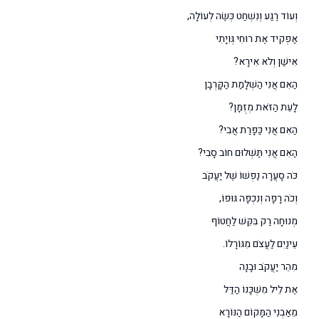
וְעוֹד רֶגַע וְנִשְׁחַט כְּשֶׂה לְעוֹלָה,
אַפְקִיד אֶת רוּחִי גְּוִיָתִי
אִישַׁן וְלֹא אִירָא?
הַאִם אֲנִי הַשְׁלָמַת הַקָּרְבָן
לָעֵת הַזֹּאת מְזֻמָּן?
הַאִם אֲנִי כַּפָּרַת אֲבִי?
הַאִם אֲנִי תַּשְׁלוּם חוֹב סָבִי?
כֹּה סָעֲרָה נַפְשׁוֹ שֶׁל יַעֲקֹב
וְכֹה רָפָה וְנִכְפָּה גּוּפוֹ,
מְנוּחָה רַק בִּקֵּשׁ לַחֲטוֹף
עֵינַיִם לַעֲצֹם מִגּוֹרָלוֹ.
מִהֵר יַעֲקֹב וּבָנָה
אֶת לֵיל מִשְׁכָּנוֹ הַדַּל
מֵאַבְנֵי הַמָּקוֹם הַנּוֹרָא