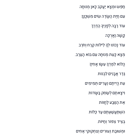
חַפֵּשׂ וּמְצָא יַעֲקֹב כָּאן מְנוּחָה
עִם חַיַּת הַשָּׂדֶה שִׂים מִשְׁכָּנֶךָ
עוֹד רַבָּה לְפָנֶיךָ הַדֶּרֶךְ
קָשָׁה וַאֲרֻכָּה
עוֹד נָכוֹנוּ לְךָ לֵילוֹת קֶרַח וְחֹרֶב
מְצָא כָּעֵת מְנוּחָה עִם בּוֹא הָעֶרֶב.
הֲלוֹא לִמֶּדְךָ עֵשָׂו אָחִיךָ
גֶּדֶר אֲבָנִים לִבְנוֹת
עֵת הֱיִיתֶם נְעָרִים תְּמִימִים
וִיצָאתֶם לְשַׂחֵק בַּשָּׂדוֹת
אֶת הַטֶּבַע לַחֲווֹת
הִשְׁתַּעֲשַׁעְתֶּם עַד כַּלּוֹת
בְּצֵיד צִפּוֹר וְחַיּוֹת.
וּמְשׁוּבַת נְעוּרִים וְצִחְקוּקֵי אַחִים