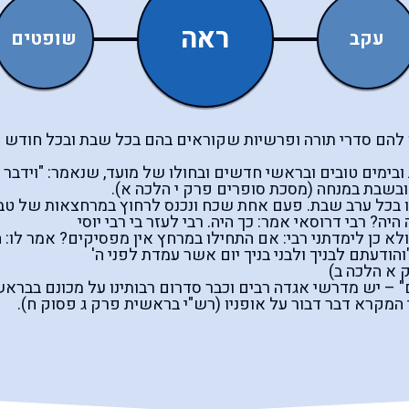
ראה
עקב
שופטים
תן להם סדרי תורה ופרשיות שקוראים בהם בכל שבת ובכל חודש 
בימים טובים ובראשי חדשים ובחולו של מועד, שנאמר: "וידבר מ
ובשבת במנחה (מסכת סופרים פרק י הלכה א).
 בנו בכל ערב שבת. פעם אחת שכח ונכנס לרחוץ במרחצאות של טבר
יה? רבי דרוסאי אמר: כך היה. רבי לעזר בי רבי יוסי
 ולא כן לימדתני רבי: אם התחילו במרחץ אין מפסיקים? אמר לו:
והודעתם לבניך ולבני בניך יום אשר עמדת לפני ה'
 א הלכה ב)
" – יש מדרשי אגדה רבים וכבר סדרום רבותינו על מכונם בבראש
מקרא דבר דבור על אופניו (רש"י בראשית פרק ג פסוק ח).