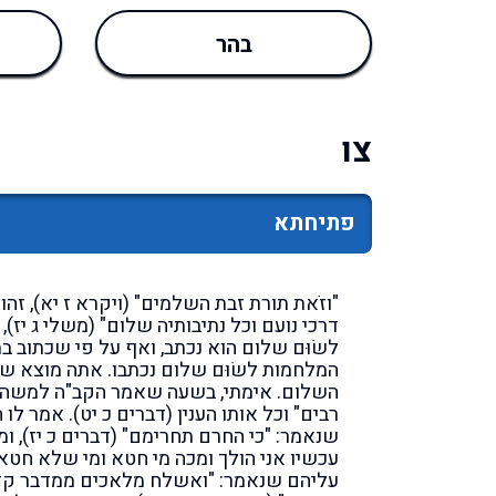
בהר
צו
פתיחתא
"וזֹאת תורת זבת השלמים" (ויקרא ז יא), זהו
דרכי נועם וכל נתיבותיה שלום" (משלי ג יז)
לשׂוּם שלום הוא נכתב, ואף על פי שכתוב ב
המלחמות לשׂוּם שלום נכתבו. אתה מוצא שב
השלום. אימתי, בשעה שאמר הקב"ה למשה: "
רבים" וכל אותו הענין (דברים כ יט). אמר לו
שנאמר: "כי החרם תחרימם" (דברים כ יז), 
עכשיו אני הולך ומכה מי חטא ומי שלא חטא
עליהם שנאמר: "ואשלח מלאכים ממדבר קד