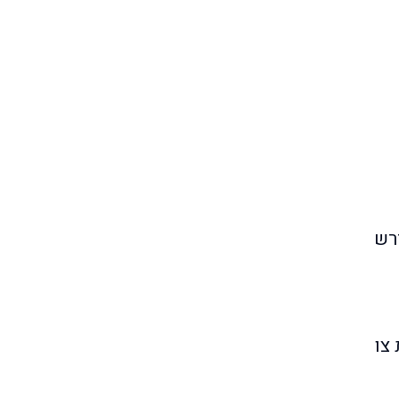
רש
צו