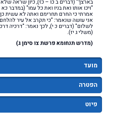
בארצך" (דברים ב כו – כז), כיון שראה שלא
"ויכו אותו ואת בניו ואת כל עמו" (במדבר כא 
אמרתי כי החרם תחרימם ואתה לא עשית כן,
אני עושה שנאמר: "כי תקרב אל עיר להלחם
לשלום" (דברים כ י), לכך נאמר: "דרכיה דרכי
(משלי ג יז).
(מדרש תנחומא פרשת צו סימן ג)
מועד
הפטרה
פיוט