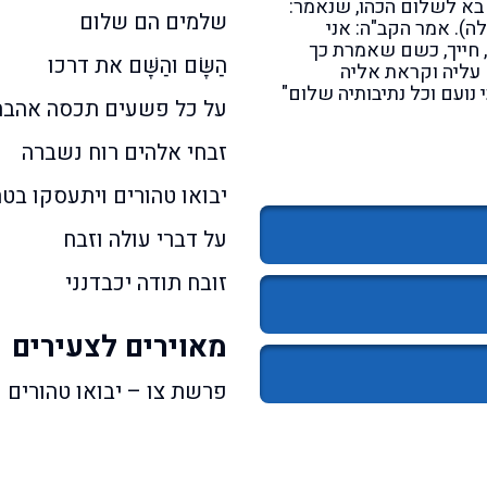
 בא לשלום הכהו, שנאמר:
שלמים הם שלום
לה). אמר הקב"ה: אני
 חייך, כשם שאמרת כך
הַשָּׂם והַשָּׁם את דרכו
 עליה וקראת אליה
 נועם וכל נתיבותיה שלום"
על כל פשעים תכסה אהבה
זבחי אלהים רוח נשברה
יבואו טהורים ויתעסקו בטה
על דברי עולה וזבח
זובח תודה יכבדנני
מאוירים לצעירים
פרשת צו – יבואו טהורים 