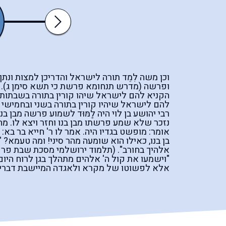
דברים
ואתחנן
Next
וכן משה לִמֵד תורה לישראל והדריכן למצות ונ
ופרשה (מדרש תנחומא פרשת כי תשא סימן ג).
הקניא להם לישראל שיהו קורין בתורה בשבתות ו
להם לישראל שיהיו קורין בתורה בשני ובחמישי 
רבי יהושע בן לוי היה לַמּוּד לשמוע פרשה מבן
נזכר שלא שמע פרשתו מבן בנו וחזר ויצא לו. מה ה
אומר: מופשט בגדיו היה. אמר לו ר' חייא בר בא:
בן בנו, כאילו הוא שומעה מהר סיני! ומה טעמא? "
אלהיך בחורב". (תלמוד ירושלמי מסכת שבת פרק
"וישמעו את קול ה' אלהים מתהלך בגן לרוח היום
אלא לפשוטו של מקרא ולאגדה המיישבת דברי ה