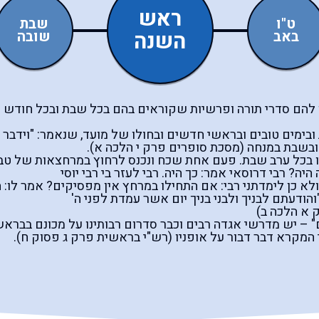
ראש
ט"ו
שבת
באב
השנה
שובה
תן להם סדרי תורה ופרשיות שקוראים בהם בכל שבת ובכל חודש 
בימים טובים ובראשי חדשים ובחולו של מועד, שנאמר: "וידבר מ
ובשבת במנחה (מסכת סופרים פרק י הלכה א).
 בנו בכל ערב שבת. פעם אחת שכח ונכנס לרחוץ במרחצאות של טבר
יה? רבי דרוסאי אמר: כך היה. רבי לעזר בי רבי יוסי
 ולא כן לימדתני רבי: אם התחילו במרחץ אין מפסיקים? אמר לו:
והודעתם לבניך ולבני בניך יום אשר עמדת לפני ה'
 א הלכה ב)
" – יש מדרשי אגדה רבים וכבר סדרום רבותינו על מכונם בבראש
מקרא דבר דבור על אופניו (רש"י בראשית פרק ג פסוק ח).