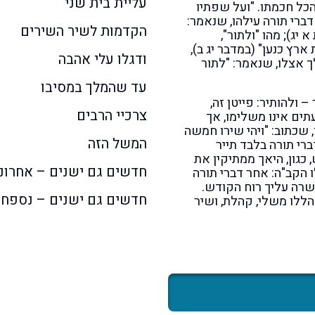
עליית בית שני
כל חכמתו. "ועל שפתיו
דברי תורה עילהו, שנאמר:
הקדמות לשיר השירים
יג); מהו "ולתור",
ארץ כנען" (במדבר יג ב),
ודגלו עלי אהבה
 אצלו, שנאמר: "לתור
עד שהמלך במסיבו
 ולהותיר: פייטן זה,
צרכיי הרבים
ים אינו משלימו, אך
שכתוב: "ויהי שירו חמשה
המשל הזה
רי תורה בלבד תייר
גון, היאך ממתיקין את
חדשים גם ישנים – אחרונ
 הקב"ה: אחר דברי תורה
שרה עליך רוח הקודש.
חדשים גם ישנים – נספח
הללו משלי, קהלת, ושיר