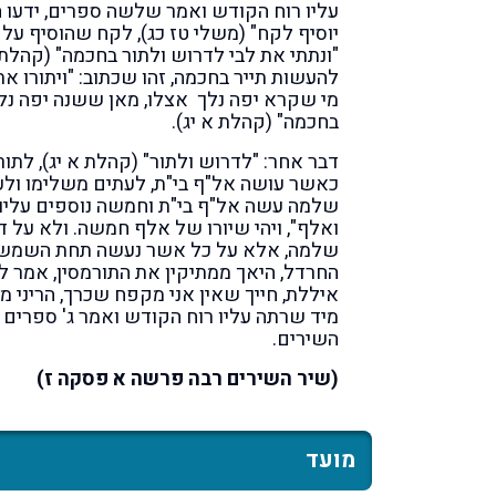
עליו רוח הקודש ואמר שלשה ספרים, ידעו ה
יוסיף לקח" (משלי טז כג), לקח שהוסיף על 
"ונתתי את לבי לדרוש ולתור בחכמה" (קהלת א 
להעשות תייר בחכמה, זהו שכתוב: "ויתורו את 
מי שקרא יפה נלך אצלו, מאן ששנה יפה נלך
בחכמה" (קהלת א יג).
דבר אחר: "לדרוש ולתור" (קהלת א יג), לתור –
כאשר עושה אל"ף בי"ת, לעתים משלימו ולעת
שלמה עשה אל"ף בי"ת וחמשה נוספים עליו, 
ואלף", ויהי שיורו של אלף חמשה. ולא על דב
שלמה, אלא על כל אשר נעשה תחת השמש, כ
החרדל, היאך ממתיקין את התורמסין, אמר לו
איללת, חייך שאין אני מקפח שכרך, הריני מ
מיד שרתה עליו רוח הקודש ואמר ג' ספרים 
השירים.
(שיר השירים רבה פרשה א פסקה ז)
מועד