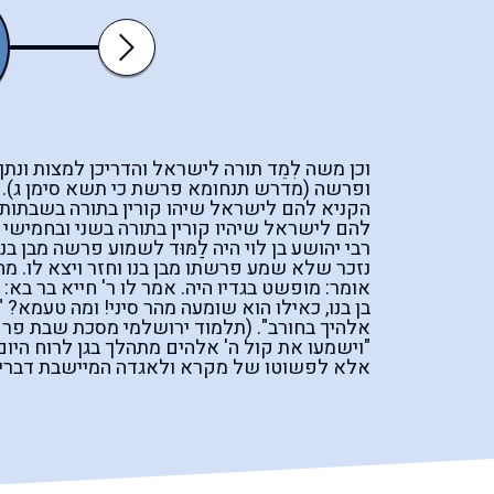
מגילת
תשעה
Next
רות
באב
וכן משה לִמֵד תורה לישראל והדריכן למצות ונ
ופרשה (מדרש תנחומא פרשת כי תשא סימן ג).
הקניא להם לישראל שיהו קורין בתורה בשבתות ו
להם לישראל שיהיו קורין בתורה בשני ובחמישי 
רבי יהושע בן לוי היה לַמּוּד לשמוע פרשה מבן
נזכר שלא שמע פרשתו מבן בנו וחזר ויצא לו. מה ה
אומר: מופשט בגדיו היה. אמר לו ר' חייא בר בא:
בן בנו, כאילו הוא שומעה מהר סיני! ומה טעמא? "
אלהיך בחורב". (תלמוד ירושלמי מסכת שבת פרק
"וישמעו את קול ה' אלהים מתהלך בגן לרוח היום
אלא לפשוטו של מקרא ולאגדה המיישבת דברי ה