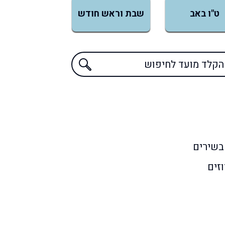
ט"ו באב
שבת וראש חודש
בשירים
וזים