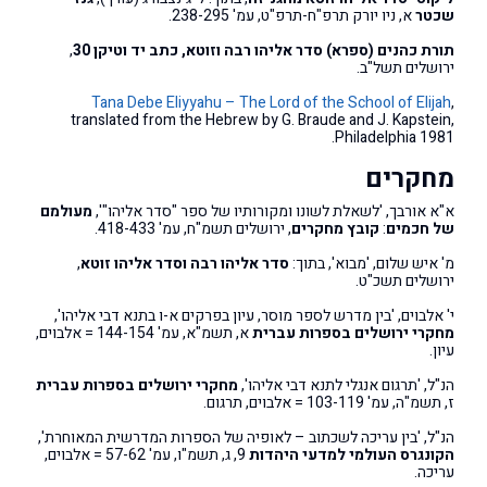
שכטר
א, ניו יורק תרפ"ח-תרפ"ט, עמ' 238-295.
תורת כהנים (ספרא) סדר אליהו רבה וזוטא, כתב יד וטיקן 30
,
ירושלים תשל"ב.
Tana Debe Eliyyahu – The Lord of the School of Elijah
,
translated from the Hebrew by G. Braude and J. Kapstein,
Philadelphia 1981.
מחקרים
א"א אורבך, 'לשאלת לשונו ומקורותיו של ספר "סדר אליהו"',
מעולמם
של חכמים
:
קובץ מחקרים
, ירושלים תשמ"ח, עמ' 418-433.
מ' איש שלום, 'מבוא', בתוך:
סדר אליהו רבה וסדר אליהו זוטא
,
ירושלים תשכ"ט.
י' אלבוים, 'בין מדרש לספר מוסר, עיון בפרקים א-ו בתנא דבי אליהו',
מחקרי ירושלים בספרות עברית
א, תשמ"א, עמ' 144-154 = אלבוים,
עיון.
הנ"ל, 'תרגום אנגלי לתנא דבי אליהו',
מחקרי ירושלים בספרות עברית
ז, תשמ"ה, עמ' 103-119 = אלבוים, תרגום.
הנ"ל, 'בין עריכה לשכתוב – לאופיה של הספרות המדרשית המאוחרת',
הקונגרס העולמי למדעי היהדות
9, ג, תשמ"ו, עמ' 57-62 = אלבוים,
עריכה.