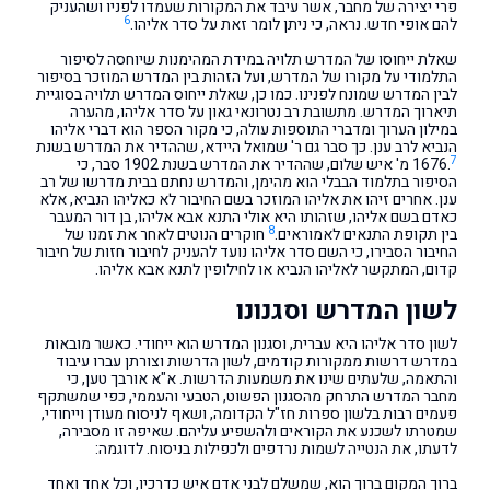
פרי יצירה של מחבר, אשר עיבד את המקורות שעמדו לפניו ושהעניק
6
להם אופי חדש. נראה, כי ניתן לומר זאת על סדר אליהו.
שאלת ייחוסו של המדרש תלויה במידת המהימנות שיוחסה לסיפור
התלמודי על מקורו של המדרש, ועל הזהות בין המדרש המוזכר בסיפור
לבין המדרש שמונח לפנינו. כמו כן, שאלת ייחוס המדרש תלויה בסוגיית
תיארוך המדרש. מתשובת רב נטרונאי גאון על סדר אליהו, מהערה
במילון הערוך ומדברי התוספות עולה, כי מקור הספר הוא דברי אליהו
הנביא לרב ענן. כך סבר גם ר' שמואל היידא, שההדיר את המדרש בשנת
7
1676.
מ' איש שלום, שההדיר את המדרש בשנת 1902 סבר, כי
הסיפור בתלמוד הבבלי הוא מהימן, והמדרש נחתם בבית מדרשו של רב
ענן. אחרים זיהו את אליהו המוזכר בשם החיבור לא כאליהו הנביא, אלא
כאדם בשם אליהו, שזהותו היא אולי התנא אבא אליהו, בן דור המעבר
8
בין תקופת התנאים לאמוראים.
חוקרים הנוטים לאחר את זמנו של
החיבור הסבירו, כי השם סדר אליהו נועד להעניק לחיבור חזות של חיבור
קדום, המתקשר לאליהו הנביא או לחילופין לתנא אבא אליהו.
לשון המדרש וסגנונו
לשון סדר אליהו היא עברית, וסגנון המדרש הוא ייחודי. כאשר מובאות
במדרש דרשות ממקורות קודמים, לשון הדרשות וצורתן עברו עיבוד
והתאמה, שלעתים שינו את משמעות הדרשות. א"א אורבך טען, כי
מחבר המדרש התרחק מהסגנון הפשוט, הטבעי והעממי, כפי שמשתקף
פעמים רבות בלשון ספרות חז"ל הקדומה, ושאף לניסוח מעודן וייחודי,
שמטרתו לשכנע את הקוראים ולהשפיע עליהם. שאיפה זו מסבירה,
לדעתו, את הנטייה לשמות נרדפים ולכפילות בניסוח. לדוגמה:
ברוך המקום ברוך הוא, שמשלם לבני אדם איש כדרכיו, וכל אחד ואחד