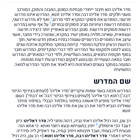
סדר אליהו הוא חיבור ייחודי מבחינת הסגנון, המבנה והתוכן, המורכב
משני חלקים: סדר אליהו רבה וסדר אליהו זוטא. המדרש איננו מדרש
1
פרשני, המפרש את פסוקי המקרא לפי סדרם,
ואף לא מדרש דרשני,
2
המפתח דרשות רעיוניות סביב פסוקים נבחרים,
על אף שיש במדרש
דרשות פסוקים ודרשות. סגנון המדרש מאופיין יותר כיצירה חדשה
ועצמאית, שאינה תלויה באופן ישיר במקרא, שנוצרה בידי מחבר, אשר
עיצב את החומרים הדרשניים שעמדו בפניו באופן חדש ואישי, תוך
הדגשת הרעיון והלקח המוסרי. קיימת במחקר מחלוקת ארוכת שנים
בנוגע לזמנו ולמקומו של המדרש. לפי דברי המקדימים, המדרש חובר
בסוף תקופת התנאים, במאה השלישית, ולפי דברי המאחרים, המדרש
חובר במאה העשירית. גם בנוגע למקום המדרש עלו דעות מגוונות.
המגמה במחקר בשנים האחרונות היא לאחר את חיבור המדרש למאה
התשיעית.
שם המדרש
המדרש מכונה בשני שמות עיקריים 'סדר אליהו' (לעתים בצירוף הכינוי
'רבה') ו'תנא דבי אליהו' (לעתים בצירוף הכינוי 'רבה' או 'רבתי'). השם
'סדר אליהו' מופיע לראשונה בסיפור בתלמוד הבבלי. בסיפור מוזכר
שאליהו הנביא לימד את רב ענן את סדר אליהו רבה ואת סדר אליהו
זוטא:
רב ענן, הוה רגיל אליהו דאתי גביה, דהוה מתני ליה
סדר דאליהו
. כיון
3
דעבד הכי איסתלק.
יתיב בתעניתא ובעא רחמי ואתא. כי אתא הוה
מבעית ליה בעותי, ועבד תיבותא ויתיב קמיה, עד דאפיק ליה סידריה.
והיינו דאמרי:
סדר דאליהו רבה, סדר אליהו זוטא
[= רב ענן, היה רגיל