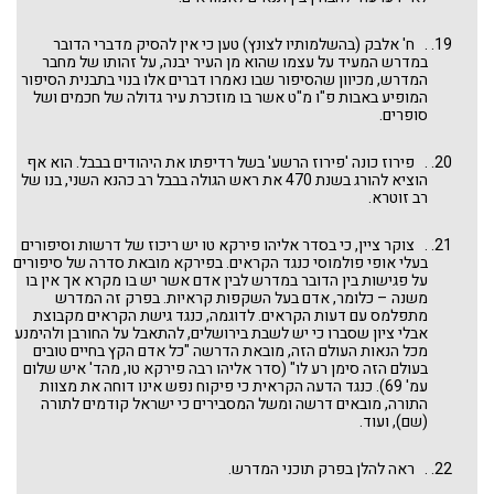
. ח' אלבק (בהשלמותיו לצונץ) טען כי אין להסיק מדברי הדובר
במדרש המעיד על עצמו שהוא מן העיר יבנה, על זהותו של מחבר
המדרש, מכיוון שהסיפור שבו נאמרו דברים אלו בנוי בתבנית הסיפור
המופיע באבות פ"ו מ"ט אשר בו מוזכרת עיר גדולה של חכמים ושל
סופרים.
. פירוז כונה 'פירוז הרשע' בשל רדיפתו את היהודים בבבל. הוא אף
הוציא להורג בשנת 470 את ראש הגולה בבבל רב כהנא השני, בנו של
רב זוטרא.
. צוקר ציין, כי בסדר אליהו פירקא טו יש ריכוז של דרשות וסיפורים
בעלי אופי פולמוסי כנגד הקראים. בפירקא מובאת סדרה של סיפורים
על פגישות בין הדובר במדרש לבין אדם אשר יש בו מקרא אך אין בו
משנה – כלומר, אדם בעל השקפות קראיות. בפרק זה המדרש
מתפלמס עם דעות הקראים. לדוגמה, כנגד גישת הקראים מקבוצת
אבלי ציון שסברו כי יש לשבת בירושלים, להתאבל על החורבן ולהימנע
מכל הנאות העולם הזה, מובאת הדרשה "כל אדם הקץ בחיים טובים
בעולם הזה סימן רע לו" (סדר אליהו רבה פירקא טו, מהד' איש שלום
עמ' 69). כנגד הדעה הקראית כי פיקוח נפש אינו דוחה את מצוות
התורה, מובאים דרשה ומשל המסבירים כי ישראל קודמים לתורה
(שם), ועוד.
. ראה להלן בפרק תוכני המדרש.