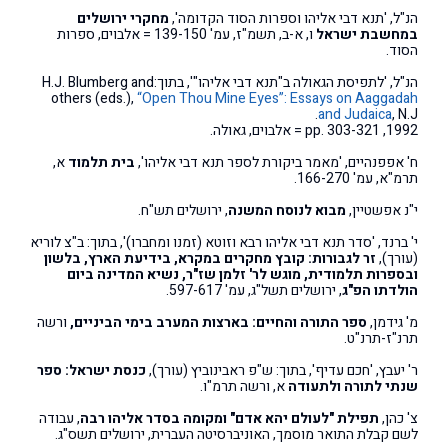
הנ"ל, 'תנא דבי אליהו וספרות הסוד הקדומה',
מחקרי ירושלים
במחשבת ישראל
ו, א-ב, תשמ"ז, עמ' 139-150 = אלבוים, ספרות
הסוד.
הנ"ל, 'לתפיסת הגאולה ב"תנא דבי אליהו"', בתוך:H.J. Blumberg and
others (eds.),
“Open Thou Mine Eyes”: Essays on Aaggadah
and Judaica
, N.J.
1992, pp. 303-321 = אלבוים, גאולה.
ח' אפפנהיים, 'מאמר ביקורת לספר תנא דבי אליהו',
בית תלמוד
א,
תרמ"א, עמ' 166-270.
י"נ אפשטיין,
מבוא לנוסח המשנה
, ירושלים תש"ח.
י' ברנד, 'סדר תנא דבי אליהו רבא וזוטא (זמנו ומחברו)', בתוך: ב"צ לוריא
(עורך),
זר לגבורות: קובץ מחקרים במקרא, בידיעת הארץ, בלשון
ובספרות תלמודית, מוגש לר' זלמן שז"ר, נשיא המדינה ביום
הולדתו הפ"ג
, ירושלים תשל"ג, עמ' 597-617.
מ' גידמן,
ספר התורה והחיים: בארצות המערב בימי הביניים,
ורשה
תרנ"ז-תרנ"ט.
ר' יעבץ, 'חכם עדיף', בתוך: ש"פ ראבינוביץ (עורך),
כנסת ישראל: ספר
שנתי לתורה ולתעודה
א, ורשה תרמ"ו.
צ' כהן,
תפילת "לעולם יהא אדם" ומקומה בסדר אליהו רבה
, עבודה
לשם קבלת התואר מוסמך, האוניברסיטה העברית, ירושלים תשס"ג.