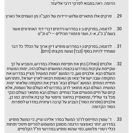
הדומה. ראה במבוא לפרקי דרבי אליעזר.
. פרקים אלו מתארים שלוש ירידות של הקב"ה מן השמים אל הארץ.
. לדוגמה, בפרקים ב-ג במדרש נידונים דברי דוד האחרונים אשר
בשמ"ב כ"ג, א-ז, ושני מזמורי תהילים – י"ט וכ"ט.
. לדוגמה, בפרקים ג-ו במדרש מופיע דיון ארוך על הכלל: כל דבר
שעתיד להיות בסוף [כבר] נעשה מקצתו [היום].
. אלבוים (גאולה) בחן את תפיסת הגאולה במדרש, והצביע על כך
שקיימת עקיבות במדרש בהצגת המושגים העולם הזה, ימות המשיח
והעולם הבא. אלבוים טען, כי המושג 'ימות המשיח' מציין במדרש את
התקופה שבה ישראל יֵצאו מן האומות ויבואו לארץ ישראל, ותתרחש
תחיית המתים. המושג 'העולם הבא' מציין את התקופה שלאחר ימות
המשיח. העולם הבא מתואר לרוב במדרש לא כעולם של נשמות, אלא
קיום של חיים ממשיים אבל נצחיים. העולם הבא מתואר כעולם הנקי
מכל צד שלילי, ומתאפיין בתיאור מיסטי של קרבת אלוהים. כמו כן,
אלבוים (ספרות הסוד) הצביע על קרבה רעיונית במדרש לספרות
הסוד הקדומה.
. ד' שטרן התייחס לז'נר המשל בסדר אליהו וציין, כי המשל מופיע
במדרש, יותר כאמצעי הדגמה מסוגנן המשמש למדיום חינוכי ופחות
ככלי רטורי מלוטש, כפי שהוא מופיע במדרשי חז"ל הקלסיים.