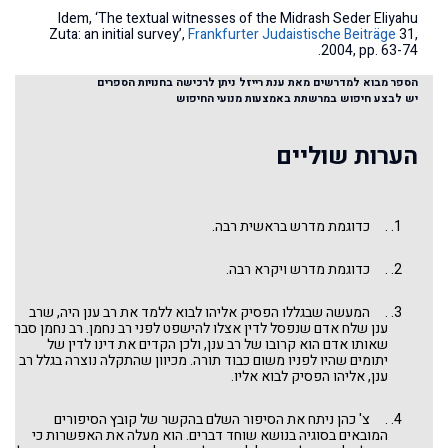
Idem, ‘The textual witnesses of the Midrash Seder Eliyahu
Zuta: an initial survey’,
Frankfurter Judaistische Beiträge
31,
2004, pp. 63-74.
הספר מבוא למדרשים מאת ענת רייזל ניתן לרכישה בחנויות הספרים
יש לבצע חיפוש במרשתת באמצעות מנועי החיפוש
הערות שוליים
. כדוגמת מדרש בראשית רבה.
. כדוגמת מדרש ויקרא רבה.
. המעשה שבגללו הפסיק אליהו לבוא ללמד את רב ענן היה, שרב
ענן שלח אדם שנפסל לדין אצלו להישפט לפני רב נחמן. רב נחמן סבר
שאותו אדם הוא קרובו של רב ענן, ולכן הקדים את דינו לדין של
יתומים שהיו לפניו משום כבוד תורה. מכיוון שהתקלה נוצרה בגלל רב
ענן, אליהו הפסיק לבוא אליו.
. צ' כהן ניתח את הסיפור השלם בהקשר של קובץ הסיפורים
המובאים בסוגיה בנושא שוחד דברים. הוא מעלה את האפשרות כי