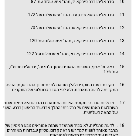
. סדר אליהו רבה פירקא יז, מהד' איש שלום עמ' 87.
. סדר אליהו זוטא פירקא ב, מהד' איש שלום עמ' 172.
. סדר אליהו רבה פירקא טו, מהד' איש שלום עמ' 70.
. סדר אליהו רבה פירקא כ, מהד' איש שלום עמ' 120.
. סדר אליהו רבה פירקא כא, מהד' איש שלום עמ' 122.
. ראה: ש' אסף, תשובות הגאונים מתוך ה"גניזה", ירושלים תשמ"ו,
עמ' 176.
. סקירת דעות החוקרים להלן מובאת לפי תיארוך המדרש, מן הדעה
המקדימה לדעה המאחרת, ולא לפי הסדר כרונולוגי של החוקרים.
. מרגליות סבר, כי תקופת הצרות המתוארת במדרש היא תיאור שנות
השתלטות האמגושים על בבל בימי המלך ארדשיר הראשון ברבע השני
של המאה השלישית.
. לדעת מרגליות, לא סביר שהיעדר שמות אמוראים נובע מניסיון של
מחבר מאוחר לשוות למדרש מראה קדום, מכיוון שבדורות מאוחרים
לא ידעו עוד להבחין בין תנאים לאמוראים.