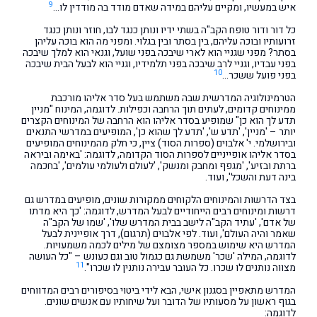
9
איש במעשיו, ומקיים עליהם במידה שאדם מודד בה מודדין לו…
כל דור ודור טופח הקב"ה בשתי ידיו ונותן כנגד לבו, חוזר ונותן כנגד
זרועותיו ובוכה עליהם, בין בסתר ובין בגלוי. ומפני מה הוא בוכה עליהן
בסתר? מפני שגניי הוא לארי שיבכה בפני שועל, וגנאי הוא למלך שיבכה
בפני עבדיו, וגניי לרב שיבכה בפני תלמידיו, וגניי הוא לבעל הבית שיבכה
10
בפני פועל ששכר…
הטרמינולוגיה המדרשית שבה משתמש בעל סדר אליהו מורכבת
ממינוחים קדומים, לעתים תוך הרחבה וכפילות. לדוגמה, המינוח "מניין
תדע לך הוא כן" שמופיע בסדר אליהו הוא הרחבה של המינוחים הקצרים
יותר – 'מניין', 'תדע ש', 'תדע לך שהוא כן', המופיעים במדרשי התנאים
ובירושלמי. י' אלבוים (ספרות הסוד) ציין, כי חלק מהמינוחים המופיעים
בסדר אליהו אופייניים לספרות הסוד הקדומה, לדוגמה: 'באימה וביראה
ברתת ובזיע', 'מגפף ומחבק ומנשק', 'לעולם ולעולמי עולמים', 'בחכמה
בינה דעת והשכל', ועוד.
בצד הדרשות והמינוחים הלקוחים ממקורות שונים, מופיעים במדרש גם
דרשות ומינוחים רבים הייחודיים לבעל המדרש, לדוגמה: 'כך היא מדתו
של אדם', 'עתיד הקב"ה לישב בבית המדרש שלו', 'שמו של הקב"ה
שאמר והיה העולם', ועוד. לפי אלבוים (תרגום), דרך אופיינית לבעל
המדרש היא שימוש במספר מצומצם של מילים לכמה משמעויות.
לדוגמה, המילה 'שכר' משמשת גם כגמול טוב וגם כעונש – "כל העושה
11
מצווה נותנים לו שכרו. כל העובר עבירה נותנין לו שכרו".
המדרש מתאפיין בסגנון אישי, הבא לידי ביטוי בסיפורים רבים המדווחים
בגוף ראשון על מסעותיו של הדובר ועל שיחותיו עם אנשים שונים.
לדוגמה: