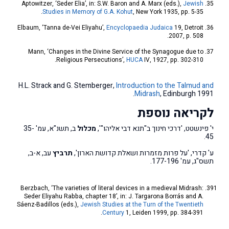
Aptowitzer, ‘Seder Elia’, in: S.W. Baron and A. Marx (eds.),
Jewish
Studies in Memory of G.A. Kohut
, New York 1935, pp. 5-35.
Elbaum, ‘Tanna de-Vei Eliyahu’,
Encyclopaedia Judaica
19, Detroit
2007, p. 508.
Mann, ‘Changes in the Divine Service of the Synagogue due to
Religious Persecutions’,
HUCA
IV, 1927, pp. 302-310.
H.L. Strack and G. Stemberger,
Introduction to the Talmud and
Midrash
, Edinburgh 1991.
לקריאה נוספת
י' פינשטט, 'דרכי חינוך ב"תנא דבי אליהו"',
מכלול
ב, תשנ"א, עמ' 35-
45.
ע' קדרי, 'על פרות מזמרות ושאלת קדושת הארון',
תרביץ
עב, א-ב,
תשס"ג, עמ' 177-196.
Berzbach, ‘The varieties of literal devices in a medieval Midrash:
Seder Eliyahu Rabba, chapter 18’, in: J. Targarona Borrás and A.
Sáenz-Badillos (eds.),
Jewish Studies at the Turn of the Twentieth
Century
1, Leiden 1999, pp. 384-391.