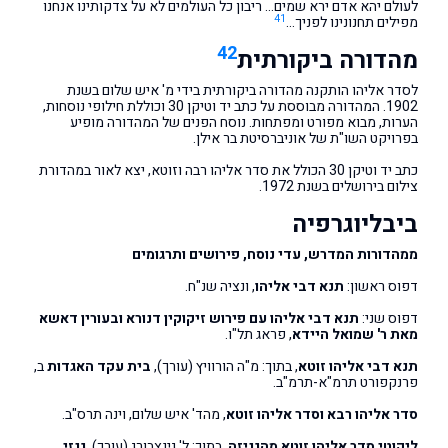
לעולם יהא אדם ירא שמים… ריבון כל העולמים לא על צדקותינו אנחנו
41
מפילים תחנונינו לפניך…
42
מהדורה ביקורתית
לסדר אליהו הותקנה מהדורה ביקורתית בידי מ' איש שלום בשנת
1902. המהדורה מבוססת על כתב יד וטיקן 30 וכוללת חילופי נוסחות,
הערות, מבוא מפורט ומפתחות. נוסח הפנים של המהדורה מופיע
בפרויקט השו"ת של אוניברסיטת בר אילן.
כתב יד וטיקן 30 הכולל את סדר אליהו רבה וזוטא, יצא לאור במהדורת
צילום בירושלים בשנת 1972.
ביבליוגרפיה
ממהדורות המדרש, עדי נוסח, פירושים ותרגומים
דפוס ראשון:
תנא דבי אליהו
, ונציה שנ"ח.
דפוס שני:
תנא דבי אליהו עם פירוש זיקוקין דנורא ובעורין דאשא
מאת ר' שמואל היידא
, פראג תל"ו.
תנא דבי אליהו זוטא
, בתוך: מ"ה הורוויץ (עורך),
בית עקד האגדות
ב,
פרנקפורט תרמ"א-תרמ"ב.
סדר אליהו רבא וסדר אליהו זוטא
, מהד' איש שלום, וינה תרס"ב.
ליקוטי סדר אליהו זוטא מהגניזה
, בתוך: ל' גינצבורג (עורך),
גנזי