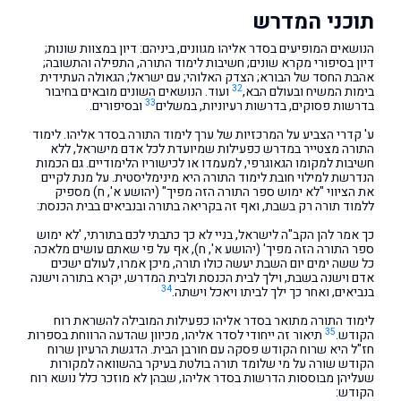
תוכני המדרש
הנושאים המופיעים בסדר אליהו מגוונים, ביניהם: דיון במצוות שונות;
דיון בסיפורי מקרא שונים; חשיבות לימוד התורה, התפילה והתשובה;
אהבת החסד של הבורא; הצדק האלוהי; עם ישראל; הגאולה העתידית
32
בימות המשיח ובעולם הבא,
ועוד. הנושאים השונים מובאים בחיבור
33
בדרשות פסוקים, בדרשות רעיוניות, במשלים
ובסיפורים.
ע' קדרי הצביע על המרכזיות של ערך לימוד התורה בסדר אליהו. לימוד
התורה מצטייר במדרש כפעילות שמיועדת לכל אדם מישראל, ללא
חשיבות למקומו הגאוגרפי, למעמדו או לכישוריו הלימודיים. גם הכמות
הנדרשת למילוי חובת לימוד התורה היא מינימליסטית. על מנת לקיים
את הציווי "לא ימוש ספר התורה הזה מפיך" (יהושע א', ח) מספיק
ללמוד תורה רק בשבת, ואף זה בקריאה בתורה ובנביאים בבית הכנסת:
כך אמר להן הקב"ה לישראל, בניי לא כך כתבתי לכם בתורתי, 'לא ימוש
ספר התורה הזה מפיך' (יהושע א', ח), אף על פי שאתם עושים מלאכה
כל ששה ימים יום השבת יעשה כולו תורה, מיכן אמרו, לעולם ישכים
אדם וישנה בשבת, וילך לבית הכנסת ולבית המדרש, יקרא בתורה וישנה
34
בנביאים, ואחר כך ילך לביתו ויאכל וישתה.
לימוד התורה מתואר בסדר אליהו כפעילות המובילה להשראת רוח
35
הקודש.
תיאור זה ייחודי לסדר אליהו, מכיוון שהדעה הרווחת בספרות
חז"ל היא שרוח הקודש פסקה עם חורבן הבית. הדגשת הרעיון שרוח
הקודש שורה על מי שלומד תורה בולטת בעיקר בהשוואה למקורות
שעליהן מבוססות הדרשות בסדר אליהו, שבהן לא מוזכר כלל נושא רוח
הקודש: