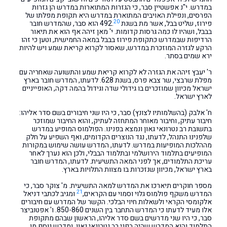
במדרש. י"נ אפשטיין סבר, כי הגזרות המתוארות במדרש הן גזרות
הפרסים, ונפילת האויבים המתוארת במדרש היא תקופת מפלתו של
20
פירוז, שליט בבל, אשר מת בשנת 492.
הוא סבר, שהמדרש חובר
בבבל, ושהיו לו כמה גרסות קדומות. י' מאן זיהה אף הוא את תיאור
הרדיפות שבמדרש כתקופת פירוז בבבל במאה החמישית, וטען כי זהו
הרקע לגזרה המוזכרת במדרש, שאסור לקרוא קריאת שמע ויש להיות
ירא שמים בסתר.
ר' יעבץ זיהה את הגזרה לא לקרוא קריאת שמע והתשועה שאחריה עם
מפלת שרבצי, שר צבא פרס, בשנת 628. לדעתו, המדרש חובר בארץ
ישראל מכיוון שמוזכרים בו גידולי שדה וגידול בהמה דקה, האופייניים
לארץ ישראל.
ח' אלבק (בהשלמותיו לצונץ) סבר, כי היו שני חיבורים בשם סדר אליהו:
חיבור עתיק, וחיבור מאוחר המתחזה לעתיק, והוא החיבור שמוזכר
בתשובת רב נטרונאי גאון ונמצא בפנינו. הפולמוס המופיע במדרש
שלפנינו התנהל, לדעתו, נגד הנוצרים הקדומים, ואף השפיע על חלק
מההלכות המופיעות במדרש. לדעתו, המדרש עושה שימוש במקורות
המופיעים בתלמוד הירושלמי ובתלמוד הבבלי, ולכן הוא נערך לאחר
עריכת התלמודים, אך לפני המאה התשיעית. לדעתו, המדרש חובר
בארץ ישראל, מכיוון שנזכרות בו מצוות התלויות בארץ.
מספר חוקרים תיארכו את המדרש למאה התשיעית. מ' צוקר סבר, כי
21
המדרש משקף פולמוס גלוי וסמוי עם הקראים,
ומגיב לכתבי דניאל
אלקומסי הקראי ולשאלות חיוי הבלכי. הקשר של המדרש עם חיבורים
אלו מעיד לדעתו כי המדרש התחבר בין השנים 850-860. ו' אפטוביצר
סבר, כי היו שני מדרשים בשם סדר אליהו, הראשון שבהם מתקופת
התלמוד והוא המדרש שהיה בפני רב נטרונאי גאון, ומדרש נוסף מן