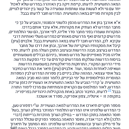
המאה התשיעית. לדעתו, קיימת זיקה בין האזהרה במדרש שלא לאכול
יחד עם גוי ולא לעשות עמו שותפות שמעידה על קשר בין יהודים לגויים,
לבין מקורות סוריים במאה התשיעית. המדרש חובר לדעתו בבבל.
א"א אורבך בחן את המדרש מהפן הלשוני והסגנוני, והצביע על כך כי
מחבר המדרש לא העתיק את מקורותיו, אלא עיבד אותם בדרכו.
המקורות שעמדו בפני מחבר סדר אליהו, לפי אורבך, הם שני התלמודים,
מדרשים קדומים ואף מדרשים מאוחרים כמדרש משלי ואותיות דרבי
עקיבא. לכן, המדרש חובר לדעתו במאה התשיעית בבבל. אלבוים (עיון)
קיבל את מסקנותיו העיקריות של אורבך, ובחן את דרכו של מחבר
המדרש בעיצוב מבנה הדרשות ובעיצוב התוכן העולה מהן. לדעתו, סדר
אליהו מכיל מאפיינים של מדרש מאוחר, ביניהם הבדלים משמעותיים
בניסוח הדרשות שנלקחו ממדרשים קודמים עד כדי הפקעת הדרשה
מידי הדרשן המקורי, התרחקות מדיאלקטיות במשמעות הדרשות
ושאיפה לאחדות המסר, ועוד. אלבוים (עיון) תיאר את המדרש כחיבור
בעל אופי עצמאי, המהווה שלב ביניים בין ספרות המדרש לבין הספרות
המוסרית הפילוסופית של ימי הביניים, כלומר זמנו הוא סביב המאה
התשיעית. ע' קדרי הצביע על המאה התשיעית או העשירית כזמן עריכת
המדרש, לאור הפולמוס עם הקראים והמתיחות עם מרכז לימוד התורה
22
בבבל.
לדעתו, החיבור נכתב באחת מהקהילות היהודיות בפריפריה
בתקופה זו – איטליה, צפון אפריקה, ספרד או אשכנז.
מספר חוקרים תיארכו את המדרש למאה העשירית. ש"י רפפורט טען,
כי המדרש שלפנינו אינו המדרש התלמודי המוזכר במילון הערוך, בשל
חוסר התאמה בתוכן המדרש – במילון הערוך מוזכרות ברייתות (דברי
הלכה) ולא דברי אגדה, וחוסר התאמה במספר הפרקים שכולל המדרש
על פי מילון הערוך ובהשוואה למדרש שלפנינו. הוא הסתמך על תיארוך
משך הגלות המופיע במדרש וקבע, כי המדרש התחבר בבבל בשנת 940