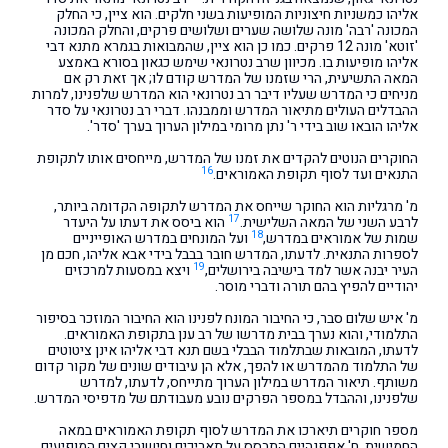
אליהו כמשניות חיצוניות המופיעות בשני חלקים. הוא ציין, כי החלק
המכונה 'רבה' מונה שלושה שערים ושלושים פרקים, והחלק המכונה
'זוטא' מונה 12 פרקים. כמו כן הוא ציין, שהמבואות בגמרא מתנא דבי
אליהו מופיעות בו. מכיוון שרב נטרונאי שימש כגאון בסורא באמצע
המאה התשיעית, הרי שזמנו של המדרש קודם לו; אך זאת רק אם
מניחים כי המדרש שעליו דיבר רב נטרונאי הוא המדרש שלפנינו, למרות
ההבדלים העולים מתיאור המדרש וממבנהו. דברי רב נטרונאי על סדר
אליהו הובאו שוב בידי ר' נתן מרומי במילון הערוך בערך 'סדר'.
החוקרים הנוטים להקדים את זמנו של המדרש, מייחסים אותו לתקופת
16
התנאים ועד לסוף תקופת האמוראים.
מ' מרגליות הוא החוקר שייחס את המדרש לתקופה הקדומה ביותר,
17
לרבע השני של המאה השלישית.
הוא ביסס את דעתו על היעדר
18
שמות של אמוראים במדרש,
ועל המונחים במדרש האופייניים
לספרות התנאית. לדעתו, המדרש חובר בבבל בידי אבא אליהו, חכם מן
19
העיר יבנה אשר למד בישיבה בירושלים,
ויצא במסעות למרכזים
יהודיים להפיץ בהם תורה ודברי מוסר.
מ' איש שלום סבר, כי החיבור המונח לפנינו הוא החיבור המוזכר בסיפור
התלמודי, והוא נערך בבית מדרשו של רב ענן בתקופת האמוראים.
לדעתו, המובאות שבתלמוד הבבלי בשם תנא דבי אליהו אינן ציטוטים
של התלמוד מהמדרש או להפך, אלא הן עיבודים שונים של מקור קדום
משותף. תיאור המדרש במילון הערוך מתייחס, לדעתו, למדרש
שלפנינו, וההבדל במספר הפרקים נובע מעבודתם של מדפיסי המדרש.
מספר חוקרים תיארכו את המדרש לסוף תקופת האמוראים במאה
החמישית. ח' אפפנהיים התבסס על תאריכים וחישובי קִצים המופיעים