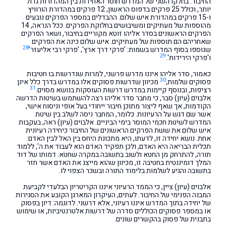
החיבור. בחלקו השני של המדרש חוסר האחידות בין המהדורות גדול
יותר, וכולל 25 פרקים בדפוס הראשון, 12 פרקים במהדורת הורוויץ
ו-15 פרקים במהדורת איש שלום. ההבדלים במספר הפרקים נובעים
מהוספות של מעתיקים ומשיבושים בחלוקת הפרקים. ככל הנראה, 14
הפרקים הראשונים בסדר אליהו זוטא מקוריים בחיבור, ושאר הפרקים
שאחריהם הם תוספות של מעתיקים. איש שלום כינה את הפרקים
28
שנוספו בסוף המדרש בשמות: 'פרקי דרך ארץ', 'פרקי רבי אליעזר'
29
ו'פרקי הירידות'.
כאמור, סדר אליהו איננו מדרש פרשני, למרות שנדרשות בו חטיבות
30
פסוקים שלמות,
מכיוון שדרשות פסוקים אלו במדרש בדרך כלל אינן
31
רציפות, ובנוסף קיימות במדרש דרשות העוסקות בנושא מסוים.
אלבוים (עיון) סבר, כי מחבר סדר אליהו רצה להשתמש בשיטות הדרשה
הקודמות, אך שאף ליצור מתוכן חיבור ייחודי בעל אופי וניסוח אישי,
אשר שם דגש על הרעיונות. כלומר, המחבר ניסה לשלב בין שיטת
המדרש לשיטת חכמי המוסר בימי הביניים. אלבוים (עיון) ראה, בעקבות
איש שלום את ששת הפרקים הראשונים של החיבור כיחידה רעיונית
אחת. נושא יחידה זו, לדעתו, היא מתכונת היחס בין האל לבין האדם:
תכלית הבריאה היא האדם, ולכן תפקיד האדם הוא לעבוד את ה', ללמוד
תורה, להתרחק מן החטא ולשוב בתשובה במקרה שחטא. דמותו של דוד
המלך דומיננטית בחטיבה זו, מכיוון שהוא מייצג את האדם אשר חזר
בתשובה והגיע לשלמות בלימוד התורה ובשכר הצפוי לו.
אלבוים (עיון) ציין, כי הממד הרעיוני איננו הקריטריון הבלעדי לקביעת
המבנה הפנימי של החיבור. לעתים, העיקרון המארגן הקובע את הסגירות
של יחידה בתוך המדרש איננו רעיוני, אלא דרשני. לדוגמה: דיון בפסוק
או במספר פסוקים הכוללים סדרה של דרשות אלטרנטיביות, או שימוש
בתבנית של פסוק בהקשרים שונים.