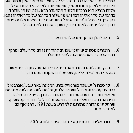
המילים 'סדר אליהו רבה' ו'סדר אליהו זוטא' שבסיפור אינן שמות של
חיבורים, אלא הן פתגם עממי, שמשמעותו: לא כל מי שלומד אצל
אליהו הנביא הוא בהכרח תלמיד מהמעלה הראשונה. יש מי שלומד
בדרגה של סדר אליהו רבה ויש מי שלומד בדרגה של סדר אליהו זוטא.
כהן ציין, כי המילים 'היינו דאמרי' המופיעות לפני מילים אלו מציינות
בדרך כלל פתיחה לפתגם ידוע, כשהן באות בתלמוד הבבלי.
. ראה להלן בפרק זמנו של המדרש.
. חיבורים נוספים שייתכן שעונים להגדרה זו הם סדר עולם ופרקי
דרבי אליעזר. ראה במבואות לחיבורים אלו.
. בהקדמה למהדורתו מתאר היידא כיצד התענה זמן רב עד אשר
זכה אף הוא לגילוי אליהו, שסייע לו בהתקנת המהדורה.
. כך סברו ר' יששכר בער איילנבורג, המכונה 'באר שבע', אברבנאל,
רבנו צדקיה הרופא בעל שיבולי הלקט, ומ' מרגליות. מרגליות מתבסס
על אמירות במדרש המעידות כי המחבר היה בן העיר יבנה, שלמד
בבית המדרש בירושלים והרבה במסעות לבבל. ג' ברוד וי' קפשטיין,
שהתקינו מהדורה מתורגמת למדרש בשנת 1981, רמזו אף הם
לאפשרות זו.
. סדר אליהו רבה פירקא י, מהד' איש שלום עמ' 50.