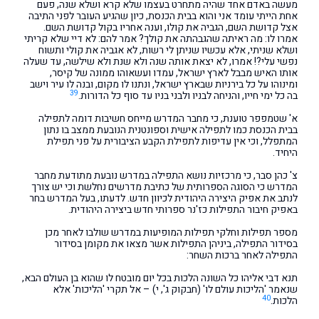
מעשה באדם אחד שהיה מתחרט בעצמו שלא קרא ושלא שנה, פעם
אחת הייתי עומד אני והוא בבית הכנסת, כיון שהגיע העובר לפני התיבה
אצל קדושת השם, הגביה את קולו, וענה אחריו בקול קדושת השם.
אמרו לו: מה ראיתה שהגבהתה את קולך? אמר להם: לא דיי שלא קריתי
ושלא שניתי, אלא עכשיו שניתן לי רשות, לא אגביה את קולי ותשוח
נפשי עלי?! אמרו, לא יצאת אותה שנה ולא שנת ולא שילשה, עד שעלה
אותו האיש מבבל לארץ ישראל, עמדו ועשאוהו ממונה של קיסר,
ומינוהו על כל בירניות שבארץ ישראל, ונתנו לו מקום, ובנה לו עיר וישב
39
בה כל ימי חייו, והניחה לבניו ולבני בניו עד סוף כל הדורות.
א' שטמפפר טוענת, כי מחבר המדרש מייחס חשיבות דומה לתפילה
בבית הכנסת כמו לתפילה אישית וספונטנית הנובעת ממצב בו נתון
המתפלל, וכי אין עדיפות לתפילת הקבע הציבורית על פני תפילת
היחיד.
צ' כהן סבר, כי מרכזיות נושא התפילה במדרש נובעת מתודעת מחבר
המדרש כי הסוגה הספרותית של כתיבת מדרשים נחלשת וכי יש צורך
לנתב את אפיק היצירה היהודית לכיוון חדש. לדעתו, בעל המדרש בחר
באפיק חיבור התפילות כז'נר ספרותי חדש ביצירה היהודית.
מספר תפילות וחלקי תפילות המופיעות במדרש שולבו לאחר מכן
בסידור התפילה, ביניהן התפילות אשר מצאו את מקומן בסידור
התפילה לאחר ברכות השחר:
תנא דבי אליהו כל השונה הלכות בכל יום מובטח לו שהוא בן העולם הבא,
שנאמר 'הליכות עולם לו' (חבקוק ג', י) – אל תקרי 'הליכות' אלא
40
הלכות.