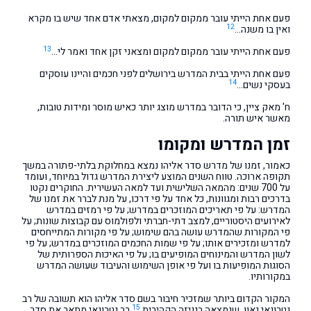
פעם אחת הייתי עובר ממקום למקום, מצאתי אדם אחד שיש בו מקרא
12
ואין בו משנה…
13
פעם אחת הייתי עובר ממקום למקום ומצאני זקן אחד ואמר לי…
פעם אחת הייתי בבית המדרש בירושלים לפני חכמים והיינו עוסקים
14
בעסקי נשים…
ח' מאק ציין, כי הדובר במדרש מוצג יותר כאיש מוסר ומידות טובות,
מאשר איש תורה.
זמן המדרש ומקומו
כאמור, זמנו של מדרש סדר אליהו נמצא במחלוקת בלתי-פתורה במשך
תקופה ארוכה. טווח השנים המוצע ליצירת המדרש גדול במיוחד, ועומד
על 700 שנים: מהמאה השלישית ועד למאה העשירית. החוקרים נקטו
בדרכים רבות ומגוונות, כל אחד על פי דרכו, על מנת לברר את זמנו של
המדרש: על פי תאריכים המוזכרים במדרש; על פי רמזים במדרש
לאירועים היסטוריים, למצב דתי-חברתי ולפולמוס עם קבוצות שונות; על
פי המקורות שהמדרש עושה בהם שימוש; על פי מקורות המתייחסים
למדרש ומזכירים אותו; על פי שמות החכמים המוזכרים במדרש; על פי
לשון המדרש והמינוחים המופיעים בו; על פי האיכות הספרותית של
הסוגות המופיעות בו ועל פי אופן השימוש והעיבוד שעושה המדרש
במקורותיו.
המקור הקדום ביותר שמזכיר חיבור בשם סדר אליהו הוא תשובה של רב
15
נטרונאי גאון, שנמצאה בגניזה הקהירית.
רב נטרונאי מתאר את סדר