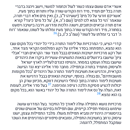
אשרי אדם ששם עצמו כשור לעול וכחמור למשוי, וישב ויהגה בדברי
תורה בכל יום תמיד, מיד רוח הקודש שורה עליו ותורתו בתוך מעיו,
'אשריכם זורעי על כל מים' (ישעיהו ל"ב, כ), ואין מים אלא דברי תורה,
שנאמר 'הוי כל צמא לכו למים' (שם נ"ה, א), 'על כל מים' כיצד? קורא
אדם תורה נביאים וכתובים, וישנה הלכות ומדרש, וירבה בישיבה וימעט
בסחורה, מיד רוח הקודש שורה בתוך מעיו ומלתו על לשונו, שנאמר 'רוח
36
ה' דבר בי ומלתו על לשוני' (שמ"ב כ"ג, ב).
קדרי הציע, כי המרכזיות של לימוד התורה בידי כל יהודי בכל מקום שבו
הוא נמצא, התפתחה בסדר אליהו על רקע הפולמוס הקראי מצד אחד,
ועל רקע מרכזיות ישיבות הגאונים בבבל מצד שני. הקראים חברי 'אבלי
ציון' שישבו בירושלים במאות התשיעית-עשירית ביקרו את היהודים
שישבו בגולה ועסקו במסחר, והטיפו כנגדם לעלייה לארץ ישראל
ולעיסוק מתמיד בתורה ובתפילה. מחבר סדר אליהו יצא נגד הגישה
הקראית, והדגיש את חשיבות לימוד התורה של היהודים "בכל מקומות
מושבותיהם", גם בגולה. בנוסף, ישיבות הגאונים בבבל הדגישו את
חשיבות לימוד התורה בתוך כותלי הישיבות דווקא, מכיוון שרק הן
37
יכולות להציע פסיקת הלכה רציפה ומהימנה.
בעל סדר אליהו, לעומת
זאת, העלה על נס את לימוד התורה של כל יהודי באשר הוא, בכל מקום
38
בו הוא נמצא.
מרכזיות נושא התפילה עולה לאורך כל החיבור. בעל המדרש עושה
שימוש בנוסחי תפילה קיימים, שם תפילות בפיהם של אנשים שונים
בהיסטוריה היהודית ומביא תפילות משלו. מלבד התפילות עצמן, ישנו
עיסוק נרחב בחשיבות התפילה, ומובאים סיפורים המדגימים את השכר
שמקבל המתפלל, לדוגמה: