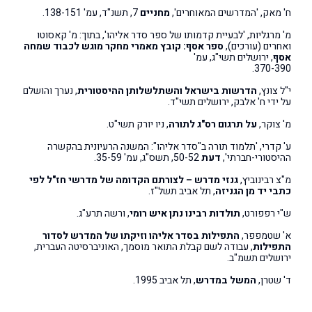
ח' מאק, 'המדרשים המאוחרים',
מחניים
7, תשנ"ד, עמ' 138-151.
מ' מרגליות, 'לבעיית קדמותו של ספר סדר אליהו', בתוך: מ' קאסוטו
ואחרים (עורכים),
ספר אסף: קובץ מאמרי מחקר מוגש לכבוד שמחה
אסף
, ירושלים תשי"ג, עמ'
370-390.
י"ל צונץ,
הדרשות בישראל והשתלשלותן ההיסטורית
, נערך והושלם
על ידי ח' אלבק, ירושלים תשי"ד.
מ' צוקר,
על תרגום רס"ג לתורה
, ניו יורק תשי"ט.
ע' קדרי, 'תלמוד תורה ב"סדר אליהו": המשנה הרעיונית בהקשרה
ההיסטורי-חברתי',
דעת
50-52, תשס"ג, עמ' 35-59.
מ"צ רבינוביץ,
גנזי מדרש
–
לצורתם הקדומה של מדרשי חז"ל לפי
כתבי יד מן הגניזה
, תל אביב תשל"ז.
ש"י רפפורט,
תולדות רבינו נתן איש רומי
, ורשה תרע"ג.
א' שטמפפר,
התפילות בסדר אליהו וזיקתו של המדרש לסדור
התפילות
, עבודה לשם קבלת התואר מוסמך, האוניברסיטה העברית,
ירושלים תשמ"ב.
ד' שטרן,
המשל במדרש
, תל אביב 1995.