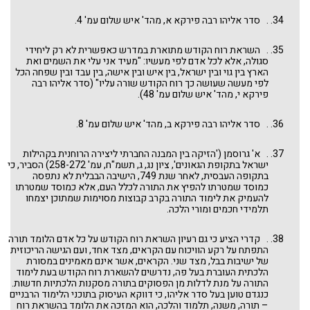
. סדר אליהו רבה פירקא א, מהד' איש שלום עמ' 4.
. השראת רוח הקודש מתוארת במדרש כאפשרית לא רק ליחידי
סגולה, אלא לכל אדם לפי מעשיו: "מעיד אני עלי את השמים ואת
הארץ בין גוי ובין ישראל, בין איש ובין אישה, בין עבד ובין שפחה הכל
לפי מעשה שעושה כך רוח הקודש שורה עליו" (סדר אליהו רבה
פירקא י, מהד' איש שלום עמ' 48).
. סדר אליהו רבה פירקא ב, מהד' איש שלום עמ' 8.
. א' גרוסמן ('הזיקה בין המבנה החברתי ליצירה הרוחנית בקהילות
ישראל בתקופת הגאונים', ציון נג, ג, תשמ"ח, עמ' 258-272) הסביר, כי
בתקופה העבסית, לאחר שנת 749, הישיבה הבבלית לא נתפסה
כמוסד שמטרתו להפיץ את התורה לכלל העם, אלא כמוסד שמטרתו
להעמיק את לימוד התורה בקרב קבוצות מסוימות שמתוכן יצמחו
תלמידי חכמים ומורי הלכה.
. קדרי הציע כי גם רעיון השראת רוח הקודש על כל אדם הלומד תורה
התפתח על רקע הוויכוח עם הקראים, מצד אחד, ועם הגישה הריכוזית
של ישיבות בבל, מצד שני. הקראים, אשר אינם מאמינים במסורת
הלכתית העוברת בעל פה, נדרשים להשארת רוח הקודש בעת לימוד
התורה על מנת לדלות מן הפסוקים בתורה מסקנות הלכתיות חדשות.
כנגדם טוען בעל סדר אליהו, כי דווקא העיסוק בתוכני הלימוד הרבניים
– תורה, משנה, תלמוד והלכה, הוא המזכה את הלומד בהשראת רוח