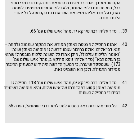
הקודש. מאידך, אם כבר מוזכרת השראת רוח הקודש בכתבי גאוני
בבל, היא מכוונת כלפי המוסד, ולא כלפי אנשים מסוימים. לעומת
זאת, בעל סדר אליהו מציג את השראת רוח הקודש על כל יהודי
הלומד תורה.
. סדר אליהו רבה פירקא יד, מהד' איש שלום עמ' 66.
. אמנם התפילה מצטטת באופן מפורש את המקור שממנה נלקחה –
תנא דבי אליהו, אולם בחיבור עצמו דרשה זו מופיעה באופן שונה:
"ואומר 'הליכות עולם לו', מיכן אמרו כל השונה הלכות מובטח לו שהוא
בן העולם הבא" (סדר אליהו זוטא פירקא ב, מהד' איש שלום עמ'
173). שטמפפר שיערה, כי המשך הדרשה היה ידוע למעתיק החיבור
מסידור התפילה, ולכן הוא השמיט זאת.
. סדר אליהו רבה פירקא יט, מהד' איש שלום עמ' 118. תפילה זו
מופיעה באופן קטוע במהדורתו של איש שלום, והיא מופיעה בשינויים
בסידורי התפילה השונים.
. על סוגי מהדורות ראה במבוא למכילתא דרבי ישמעאל, הערה 55.