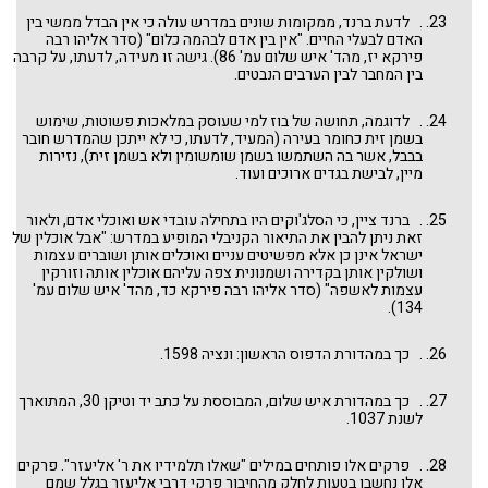
. לדעת ברנד, ממקומות שונים במדרש עולה כי אין הבדל ממשי בין
האדם לבעלי החיים. "אין בין אדם לבהמה כלום" (סדר אליהו רבה
פירקא יז, מהד' איש שלום עמ' 86). גישה זו מעידה, לדעתו, על קרבה
בין המחבר לבין הערבים הנבטים.
. לדוגמה, תחושה של בוז למי שעוסק במלאכות פשוטות, שימוש
בשמן זית כחומר בעירה (המעיד, לדעתו, כי לא ייתכן שהמדרש חובר
בבבל, אשר בה השתמשו בשמן שומשומין ולא בשמן זית), נזירות
מיין, לבישת בגדים ארוכים ועוד.
. ברנד ציין, כי הסלג'וקים היו בתחילה עובדי אש ואוכלי אדם, ולאור
זאת ניתן להבין את התיאור הקניבלי המופיע במדרש: "אבל אוכלין של
ישראל אינן כן אלא מפשיטים עניים ואוכלים אותן ושוברים עצמות
ושולקין אותן בקדירה ושמנונית צפה עליהם אוכלין אותה וזורקין
עצמות לאשפה" (סדר אליהו רבה פירקא כד, מהד' איש שלום עמ'
134).
. כך במהדורת הדפוס הראשון: ונציה 1598.
. כך במהדורת איש שלום, המבוססת על כתב יד וטיקן 30, המתוארך
לשנת 1037.
. פרקים אלו פותחים במילים "שאלו תלמידיו את ר' אליעזר". פרקים
אלו נחשבו בטעות לחלק מהחיבור פרקי דרבי אליעזר בגלל שמם