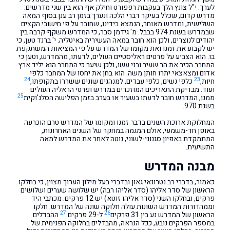
לערך. י"ל צונץ הלך בעקבות רפפורט וחילק אף הוא בין שני מדרשים:
מדרש קדום, שכלל בעיקר דברי הלכה ונערך בזמן רב ענן בסוף המאה
השלישית, ומדרש מאוחר, הנמצא בידינו, שחובר על פי חישובי הקִצים
שבמדרש בשנת 974 בבבל. מ' גידמן סבר, כי המדרש משקף קרבה בין
יהודים לנוצרים, ולכן הוא חובר במאה העשירית באיטליה. י' ברנד טען, כי
יש לקבוע את זמנו ואת מקומו של המדרש על פי המציאות המשתקפת
בו. הוא הצביע על פרטים ראליסטיים העולים, לדעתו, מהמדרש, וטען כי
המחבר הכיר את הר שעיר ובני עשו, ולכן שיער כי המחבר הוא יליד ארץ
אדום ומצאצאי יתרו חותן משה. הוא בחן את יחסו של המחבר כלפי
24
23
חיות,
כלפי נשים, כלפי עבדים, למנהגים שונים ששררו בתקופתו,
ועוד. מבדיקת התאריכים המוזכרים במדרש ופרטי הראליה העולים
25
ממנו, המדרש חובר לדעתו בשעיר או בערב בזמן הפלישה הסלג'וקית
בשנת 970.
המחלוקת ארוכת השנים בדבר זמנו ומקומו של המדרש טרם הוכרעה
באופן חד-משמעי, אולם המגמה במחקר של השנים האחרונות,
המתמקדת באפיון סגנוני-לשוני, נוטה לאחר את המדרש למאה
התשיעית.
מבנה המדרש
כאמור, בדברי רב נטרונאי גאון ובדברי בעל מילון הערוך מצוין, כי בחלקו
הראשון של סדר אליהו (סדר אליהו רבה) יש שלושה שערים ושלושים
פרקים, ובחלקו השני (סדר אליהו זוטא) יש 12 פרקים. מכתבי היד
וממהדורות המדרש השונות עולה חלוקה שונה של המדרש. חלקו
27
26
הראשון של המדרש נע בין 31 פרקים
ל-29 פרקים.
ההבדלים
במספר הפרקים נובע, ככל הנראה, מהבדלים בחלוקה הפנימית של