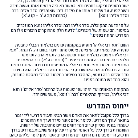
אליהו לבוא אליו, שהיה מלמד אותו סדר אליהו. כיוון שעשה כך, הלך.
ישב בתענית וביקש רחמים ובא. כאשר בא היה מבעית אותו. ועשה תיבה
וישב לפניו, עד שלימד אותו את סידרו. וזהו שאומרים: סדר אליהו רבה
וסדר אליהו זוטא] (כתובות קה ע"ב – קו ע"א).
על פי הדעה המקובלת, סדר אליהו רבה וסדר אליהו זוטא המוזכרים
4
בסיפור, הם שמות של חיבורים.
לדעת חלק מהחוקרים חיבורים אלו הם
5
המדרש המונח בפנינו.
השם 'תנא דבי אליהו' מופיע במקומות שונים בתלמוד הבבלי כתבנית
פתיחה של מאמרים, המציינת ציטוט מתוך חיבור בשם זה. לדוגמה: "תנא
דבי אליהו מעשה בתלמיד אחד ששנה הרבה וקרא הרבה ושימש
תלמידי חכמים הרבה ומת בחצי ימיו…" (שבת יג ע"א). רוב המאמרים
המובאים בתלמוד מפי תנא דבי אליהו מופיעים גם בחיבור המונח בפנינו.
עובדה זו העלתה את האפשרות, כי החיבור תנא דבי אליהו הוא החיבור
סדר אליהו רבה וזוטא, המוזכר בסיפור בתלמוד הבבלי במסכת כתובות,
והוא המדרש המונח בפנינו.
מתקופת הגאונים ועד ימינו שני השמות של החיבור 'סדר אליהו' ו'תנא
דבי אליהו', בצירוף התיאורים 'רבה' ו'זוטא', משמשים יחד.
ייחוס המדרש
בדרך כלל מקובל לתאר את האדם אשר הביא חיבור מדרשי לידי גמר
בתואר 'עורך המדרש', כלומר, אדם אשר סידר וערך את החומרים
שעמדו בפניו. מכיוון שרוב המדרשים בנויים מחטיבות של דרשות,
השומרות בדרך כלל על האופי המקורי שלהן והמשולבות במדרש בדרך
חדשה, הרי מעטים הם החיבורים המדרשיים אשר ניתן לומר עליהם שהם