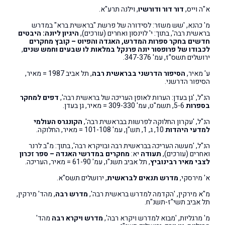
א"ה וייס,
דור דור ודורשיו
, וילנה תרע"א.
מ' כהנא, 'שש משזר: לסידורה של פרשת "בראשית ברא" במדרש
בראשית רבה', בתוך: י' לוינסון ואחרים (עורכים),
היגיון ליונה: היבטים
חדשים בחקר ספרות המדרש, האגדה והפיוט – קובץ מחקרים
לכבודו של פרופסור יונה פרנקל
במלאות לו שבעים וחמש שנים
,
ירושלים תשס"ז, עמ' 347-376.
ע' מאיר,
הסיפור הדרשני בבראשית רבה
, תל אביב 1987 = מאיר,
הסיפור הדרשני.
הנ"ל, 'גן בעדן: הערות לאופן העריכה של בראשית רבה',
דפים למחקר
בספרות
5-6, תשמ"ט, עמ' 309-330 = מאיר, גן בעדן.
הנ"ל, 'עקרון החלוקה לפרשות בבראשית רבה',
הקונגרס העולמי
למדעי היהדות
10, ג, 1, תש"ן, עמ' 101-108 = מאיר, החלוקה.
הנ"ל, 'מעשה העריכה בבראשית רבה ובויקרא רבה', בתוך: מ"ב לרנר
ואחרים (עורכים),
תעודה
יא:
מחקרים במדרשי האגדה
–
ספר זכרון
לצבי מאיר רבינוביץ
, תל אביב תשנ"ו, עמ' 61-90 = מאיר, העריכה.
א' מירסקי,
מדרש תנאים לבראשית
, ירושלים תשס"א.
מ"א מירקין, 'הקדמה למדרש בראשית רבה',
מדרש רבה
, מהד' מירקין,
תל אביב תשי"ז-תשנ"ח.
מ' מרגליות, 'מבוא למדרש ויקרא רבה',
מדרש ויקרא רבה
מהד'