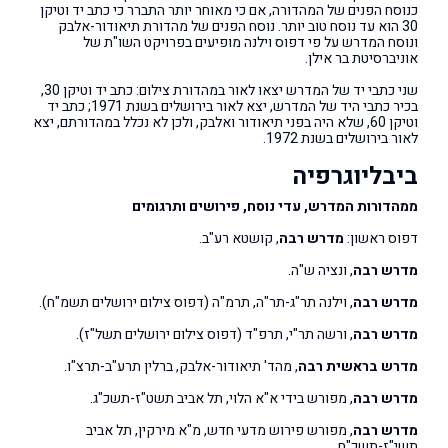
כנוסח הפנים של המהדורה, אם כי מאוחר יותר התברר כי כתב יד וטיקן
30 הוא עד נוסח טוב יותר. נוסח הפנים של מהדורת תיאודור-אלבק
ונוסח המדרש על פי דפוס וילנה מופיעים בפרויקט השו"ת של
אוניברסיטת בר אילן.
שני כתבי יד של המדרש יצאו לאור במהדורת צילום: כתב יד וטיקן 30,
בכיר כתבי היד של המדרש, יצא לאור בירושלים בשנת 1971; כתב יד
וטיקן 60, שלא היה בפני תיאודור ואלבק, ולכן לא נכלל במהדורתם, יצא
לאור בירושלים בשנת 1972.
ביבליוגרפיה
ממהדורות המדרש, עדי נוסח, פירושים ותרגומים
דפוס ראשון:
מדרש רבה
, קושטא רע"ב.
מדרש רבה
, ונציה ש"ה.
מדרש רבה
, וילנה תר"ג-תר"ה, תרמ"ה (דפוס צילום ירושלים תשמ"ח).
מדרש רבה
, ורשה תר"י, תרפ"ד (דפוס צילום ירושלים תשל"ז).
מדרש בראשית רבה
, מהד' תיאודור-אלבק, ברלין תרע"ב-תרצ"ו.
מדרש רבה
, מפורש בידי א"א הלוי, תל אביב תשט"ז-תשכ"ג.
מדרש רבה
, מפורש פירוש מדעי חדש, מ"א מירקין, תל אביב
תשי"ז-תשכ"ח.