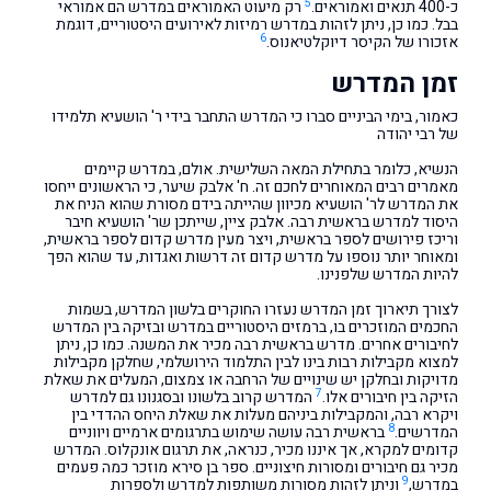
5
כ-400 תנאים ואמוראים.
רק מיעוט האמוראים במדרש הם אמוראי
בבל. כמו כן, ניתן לזהות במדרש רמיזות לאירועים היסטוריים, דוגמת
6
אזכורו של הקיסר דיוקלטיאנוס.
זמן המדרש
כאמור, בימי הביניים סברו כי המדרש התחבר בידי ר' הושעיא תלמידו
של רבי יהודה
הנשיא, כלומר בתחילת המאה השלישית. אולם, במדרש קיימים
מאמרים רבים המאוחרים לחכם זה. ח' אלבק שיער, כי הראשונים ייחסו
את המדרש לר' הושעיא מכיוון שהייתה בידם מסורת שהוא הניח את
היסוד למדרש בראשית רבה. אלבק ציין, שייתכן שר' הושעיא חיבר
וריכז פירושים לספר בראשית, ויצר מעין מדרש קדום לספר בראשית,
ומאוחר יותר נוספו על מדרש קדום זה דרשות ואגדות, עד שהוא הפך
להיות המדרש שלפנינו.
לצורך תיארוך זמן המדרש נעזרו החוקרים בלשון המדרש, בשמות
החכמים המוזכרים בו, ברמזים היסטוריים במדרש ובזיקה בין המדרש
לחיבורים אחרים. מדרש בראשית רבה מכיר את המשנה. כמו כן, ניתן
למצוא מקבילות רבות בינו לבין התלמוד הירושלמי, שחלקן מקבילות
מדויקות ובחלקן יש שינויים של הרחבה או צמצום, המעלים את שאלת
7
הזיקה בין חיבורים אלו.
המדרש קרוב בלשונו ובסגנונו גם למדרש
ויקרא רבה, והמקבילות ביניהם מעלות את שאלת היחס ההדדי בין
8
המדרשים.
בראשית רבה עושה שימוש בתרגומים ארמיים ויווניים
קדומים למקרא, אך איננו מכיר, כנראה, את תרגום אונקלוס. המדרש
מכיר גם חיבורים ומסורות חיצוניים. ספר בן סירא מוזכר כמה פעמים
9
במדרש,
וניתן לזהות מסורות משותפות למדרש ולספרות