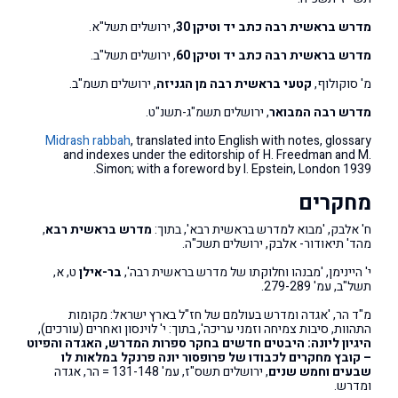
מדרש בראשית רבה כתב יד וטיקן 30
, ירושלים תשל"א.
מדרש בראשית רבה כתב יד וטיקן 60
, ירושלים תשל"ב.
מ' סוקולוף,
קטעי בראשית רבה מן הגניזה
, ירושלים תשמ"ב.
מדרש רבה המבואר
, ירושלים תשמ"ג-תשנ"ט.
Midrash rabbah
, translated into English with notes, glossary
and indexes under the editorship of H. Freedman and M.
Simon; with a foreword by I. Epstein, London 1939.
מחקרים
ח' אלבק, 'מבוא למדרש בראשית רבא', בתוך:
מדרש בראשית רבא
,
מהד' תיאודור- אלבק, ירושלים תשכ"ה.
י' היינימן, 'מבנהו וחלוקתו של מדרש בראשית רבה',
בר-אילן
ט, א,
תשל"ב, עמ' 279-289.
מ"ד הר, 'אגדה ומדרש בעולמם של חז"ל בארץ ישראל: מקומות
התהוות, סיבות צמיחה וזמני עריכה', בתוך: י' לוינסון ואחרים (עורכים),
היגיון ליונה: היבטים חדשים בחקר ספרות המדרש, האגדה והפיוט
– קובץ מחקרים לכבודו של פרופסור יונה פרנקל
במלאות לו
שבעים וחמש שנים
, ירושלים תשס"ז, עמ' 131-148 = הר, אגדה
ומדרש.