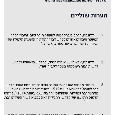
יש לבצע חיפוש במרשתת באמצעות מנועי החיפוש
הערות שוליים
. לדוגמה, הרמב"ם בהקדמתו למשנה תורה כתב "וחיברו חכמי
המשנה חיבורים אחרים לפרש דברי התורה ר' הושעיה תלמידו של
רבינו הקדוש חיבר ביאור ספר בראשית...".
. לדוגמה, אבא הושעיא היה חסיד, ובמדרש בראשית רבה יש
דרשות רבות העוסקות בשבח לקב"ה, ועוד.
. ואמנם מדרשי האגדה על התורה הודפסו יחד תחת השם 'מדרש
רבה לתורה' בקושטא בשנת 1512. תהליך דומה התרחש גם עם
מדרשי רבה למגילות, שהודפסו יחד בקושטא בשנת 1514 (על זהות
הדפוס הראשון של מדרשי המגילות ראה במבוא לשיר השירים רבה,
הערה 36).