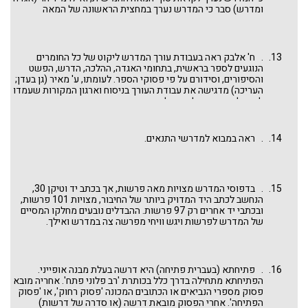
ומדרש) סבר כי המדרש נערך במחצית הראשונה של המאה
החמישית.
. ח' אלבק ראה בעבודת עורך המדרש ליקוט של כל החומרים
הנוגעים לספר בראשית, בתחומי האגדה, ההלכה, הדרש, הפשט
והסיפורים, וסידורם על פי פסוקי הספר. לעומתו, ע' מאיר (גן בעדן;
העריכה) מדגישה את עבודת העורך בניסוח וארגון המקורות שעמדו
לפניו לפרשות בעלות מהלך רעיוני עצמאי.
. ראה במבוא למדרשי התנאים.
. בדפוסי המדרש מצויות מאה פרשות, אך בכתב יד וטיקן 30,
הנחשב לכתב היד המדויק ביותר של החיבור, מצויות 101 פרשות,
ובכתבי יד אחרים רק 97 פרשות. ההבדלים נובעים מחלקו המסיים
של המדרש לפרשות ויגש וויחי מפרשה צה במדרש ואילך.
. פתיחתא (בעברית פתיחה) היא דרשה בעלת מבנה אופייני.
הפתיחתא מתחילה בדרך כלל בכותרת 'רב פלוני פתח'. אחריה מובא
פסוק מספרי הנביאים או הכתובים המכונה 'פסוק רחוק', או 'פסוק
הפתיחה'. אחרי הפסוק מובאת דרשה (או סדרה של דרשות)