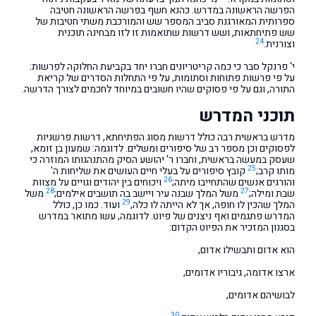
הפרשה הראשונה במדרש. כהנא חשף בפרשה הראשונה חטיבה
ספרותית המאורגנת סביב המספר שש והמורכבת משתי חטיבות של
שש פתיחתאות, ושש דרשות שתואמות זו לזו מבחינה תוכנית
24
וצורנית.
י' פרנקל סבר כי כמה קריטריונים חברו יחד בקביעת החלוקה לפרשות:
על פי פרשות פתוחות וסתומות, על פי התחלות הסדרים של קריאת
התורה, וגם על פי פסוקים שהיו חשובים במיוחד לחכמים לצורך הדרשה.
תוכני המדרש
מדרש בראשית רבה כולל דרשות מסוג הפתיחתא, דרשות פרשניות
לפסוקים וכן מספר רב של סיפורים ומשלים. לדוגמה: שמעון בן זומא,
שעסק במעשה בראשית, וחברו ר' יהושע הסיק מהתנהגותו המוזרה כי
25
מותו קרב;
קובץ סיפורים על בעלי חיים העושים את שליחות ה'
26
והורגים אנשים שהתחייבו מיתה;
ויכוחים בין יהודים וגויים על מצוות
28
27
שבת ומילה;
משל המלך שבנה עיר ויישב בה תושבים אילמים;
משל
29
המלך שהכין לו חופה, אך לא הייתה לו כלה,
ועוד. כמו כן, כולל
המדרש פתגמים ואף ניצנים של פיוט. לדוגמה, עשו מתואר במדרש
בסגנון המזכיר את הפיוט הקדום:
הוא אדום ותבשילו אדום,
ארצו אדומה, גיבוריו אדומים,
לבושיהם אדומים,
30