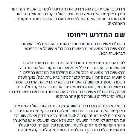
מדרש בראשית רבה הוא מדרש אגדה פרשני לספר בראשית. המדרש
נערך בארץ ישראל במאה החמישית. בשל היקפו הרחב של המדרש
וקדמותו היחסית הוא נחשב למדרש האגדה החשוב ביותר מתקופת
האמוראים.
שם המדרש וייחוסו
השם 'בראשית רבה' מופיע בספרי גאונים וראשונים לצד השמות
'בראשית דר' אושעיא', 'בראשית רבה דר' אושעיה' או 'ברייתא
דבראשית רבא'.
לשם החיבור ניתנו מספר הסברים. הדעה הרווחת במחקר היא זו
שהועלתה לראשונה בידי י"ל צונץ, ששמו המקורי של החיבור היה
'בראשית דר' אושעיא רבה' על שם תחילתו של המדרש במילים 'ר'
אושעיא רבה פתח', ושם זה קוצר לכינוי 'בראשית רבה'. צונץ העלה
השערה נוספת, שהשם 'בראשית רבה' בא להבדיל את המדרש מספר
בראשית המקראי, שהוא מצומצם מבראשית רבה בהיקפו. א"ה וייס
שיער, כי השם 'בראשית רבה' מבדיל את החיבור ממדרש בראשית קדום
(שלא הגיע לידינו), שהיה קטן יותר בהיקפו.
חכמי ימי הביניים סברו כי ר' הושעיא, מן הדור הראשון של האמוראים
1
בארץ ישראל, הוא מחבר המדרש.
אולם, במדרש קיימים מאמרים רבים
המאוחרים לאמורא זה קרוב ל-150 שנים. מ"א מירקין שיער, שעורכו
של המדרש לא היה ר' הושעיא רבה, אלא אבא הושעיא איש טריא, מן
הדור החמישי לאמוראים. לדעתו, תכונותיו של חכם זה, כפי שעולה
ממאמרים עליו במדרשים בתלמוד הירושלמי, עולים בקנה אחד עם
2