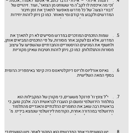
. דוגמת 'אילולי' – 'אילולי הדבר כתוב אי אפשר לאמרו'; אכפת –
'וכי מה איכפת לו לקב"ה מי ששוחט מן הצואר', ועוד. זיהויים של
'דבורי הצעה' של כל מדרש מאפשר לתארך את זמן חיבור
המדרשים ולקבוע מי קודם ומי מאוחר. כמו כן ניתן לזהות יחידות
במדרש שנוספו בשלב מאוחר על ידי מעתיקים, אם יש בהם מונחים
השונים מהמונחים הרגילים במדרש.
. שמות החכמים המוזכרים במדרש מסייעים לא רק לתארך את
המדרש, אלא גם לעקוב אחר מסורות, על פי החכמים המביאים אותן,
ולחשוף את המניעים ההיסטוריים והחברתיים שהשפיעו על עיצוב
מסורות והתגלגלותן. כמו כן, ניתן לזהות חטיבות שאינן מקוריות
במדרש, אם הן חסרות ייחוס. יש כמה חטיבות בבראשית רבה
המזוהות כתוספות מאוחרות, בשל קרבתן הסגנונית והלשונית
לספרות התנחומא-ילמדנו.
. גאיוס אורליוס ולריוס דיוקלטיאנוס היה קיסר באימפריה הרומית
בסוף המאה השלישית.
. י"ל צונץ וז' פרנקל משערים, כי מקורן של המקבילות הוא
בתלמוד הירושלמי ומשם הן הועברו לבראשית רבה. אלבק טוען, כי
בראשית רבה שאב את החומרים ההלכתיים והאגדיים מהתלמוד
הירושלמי במהדורה אחרת, הקודמת לירושלמי שנמצא בידינו. מ'
לרנר ובעקבותיו מ' מרגליות טוענים, כי לא התלמוד הירושלמי היווה
מקור לבראשית רבה, אלא ספר אגדה עתיק לבראשית שהן התלמוד
הירושלמי והן בראשית רבה שאבו ממנו. על נושא זה ראה גם אצל
מיליקובסקי.
. יש הטוענים כי אחד המדרשים הוא המקור לאחר, ויש הטוענים כי