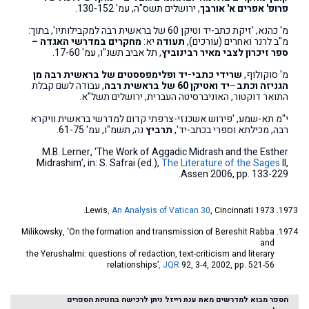
פרופ' אפרים א' אורבך
, ירושלים תשס"ה, עמ' 130-152.
מ' כהנא, 'זיקת כתב-יד וטיקן 60 של בראשית רבה למקבילותיו', בתוך:
מ"ב לרנר ואחרים (עורכים),
תעודה
יא:
מחקרים במדרשי האגדה
–
ספר זיכרון לצבי מאיר רבינוביץ
, תל אביב תשנ"ו, עמ' 17-60.
מ' סוקולוף,
שרידי כתבי-יד ופלימפססטים של בראשית רבה מן
הגניזה וכתב
–
יד ואטיקן 60 של בראשית רבה
, עבודה לשם קבלת
התואר דוקטור, האוניברסיטה העברית, ירושלים תשל"א.
י"מ תא-שמע, 'פירוש אשכנזי-צרפתי קדום למדרשי בראשית וויקרא
רבה, מכילתא וספרי בכתב-יד',
תרביץ
נה, תשמ"ו, עמ' 61-75.
M.B. Lerner, ‘The Work of Aggadic Midrash and the Esther
Midrashim’, in: S. Safrai (ed.),
The Literature of the Sages
II,
Assen 2006, pp. 133-229.
Lewis
, An Analysis of Vatican 30
, Cincinnati 1973.
Milikowsky, ‘On the formation and transmission of Bereshit Rabba
and
the Yerushalmi: questions of redaction, text-criticism and literary
relationships’
, JQR
92, 3-4, 2002, pp. 521-56
הספר מבוא למדרשים מאת ענת רייזל ניתן לרכישה בחנויות הספרים