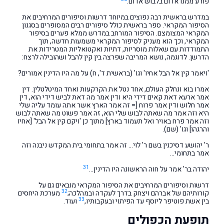
פורע ממנו אדום בלבוש אדום.
במדרש בראשית רבה נפוצים במיוחד דרשות וסיפורים המרחיבים את
הסיפור המקראי. ספר בראשית כולל סיפורים רבים המסופרים בסגנון
המקראי המצומצם. הסיפור המורחב במדרש ממלא פערים בסיפור
המקראי, וכך הוא מעניק לסיפור המקראי משמעות חדשה, תוך
התמודדות עם שאלות מוסריות, דתיות ואקטואליות המטרידות את
הדרשן. לדוגמה, נושא המריבה שפרצה בין קין להבל ושהובילה לרצח:
'ויאמר קין אל הבל אחיו' וגו' (בראשית ד', ח) על מה היו הדינין אמורים?
אמרו בוא ונחלק העולם, אחד נטל את הקרקעות ואחד המיטלטלין. דין
אמר ארעא דאת קאים דידי היא ודין אמר מה דאת לביש דידי הוא, דין
אמר חלוש ודין אמר פרוח [= זה אמר הארץ אשר אתה עומד עליה שלי
היא וזה אמר מה שאתה לבוש שלי הוא, זה אמר פשוט מה שאתה לבוש
וזה אמר פרח באויר ואל תעמוד בארץ] מתוך כן 'ויקם קין אל הבל' [אחיו
והרגהו] וגו' (שם).
ר' יהושע דסיכנין בשם ר' לוי… זה אמר בתחומי בית המקדש ניבנה וזה
אמר בתחומי…
31
יהודה בר' אמר על חוה הראשונה היו הדינין…
דרשות וסיפורים המרחיבים את הסיפור המקראי מובאים גם על
32
קורותיהם של אברהם ויצחק בדרך לעקדה ובמהלכה;
מערכת היחסים
33
בין אשת פוטיפר ליוסף עד הפיתוי ובעקבותיו,
ועוד.
תופעת הכפולים