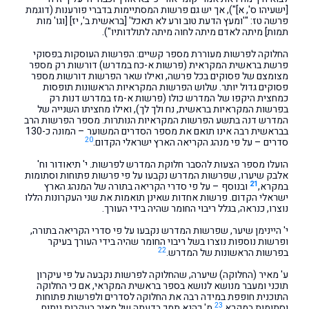
[ישעיהו ס', א]"), אך יש גם פרשות המסתיימות בדברי פורענות (דוגמת
פרשה טז: "'ומעץ הדעת טוב ורע לא תאכל' [בראשית ב', יז] [וגו' מות
תמות] מיתה לאדם מיתה לחוה מיתה לתולדותיו").
החלוקה לפרשות מעוררת מספר קשיים: הפרשות העוסקות בפסוקי
פרשת בראשית המקראית (פרשות א-כח במדרש) דורשות רק מספר
מצומצם של פסוקים בכל פרשה, ואילו שאר הפרשות דורשות מספר
פסוקים גדול יותר. שלוש הפרשות המקראיות הראשונות תופסות
כמחצית היקפו של המדרש כולו (פרשות א-מז במדרש דנות רק
בפרשות המקראיות בראשית, נח ולך לך), ואילו מחציתו השנייה של
המדרש דנה בתשע הפרשות המקראיות הנותרות. מספר הפרשות הרב
בבראשית רבה אינו תואם את מספר הסדרים המשוער – המונה כ-130
20
סדרים – על פי מנהג הקריאה הארץ ישראלי הקדום.
הועלו מספר הצעות להסבר חלוקת המדרש לפרשות. י' תיאודור וח'
אלבק שיערו, שפרשות המדרש נקבעו על פי פרשות פתוחות וסתומות
21
במקרא,
ובנוסף – על פי סדרי הקריאה בתורה של המנהג הארץ
ישראלי הקדום. פרשות אחדות שאינן תואמות את שני העקרונות הללו
נוצרו, כנראה, בגלל ריבוי החומר שהיה בידי העורך.
י' היינימן שיער, שפרשות המדרש נקבעו על פי סדרי הקריאה בתורה,
ופרשות נוספות נוצרו בשל ריבוי החומר שהיה בידי העורך בעיקר
22
בפרשות הראשונות של המדרש.
ע' מאיר (החלוקה) שיערה, שהחלוקה לפרשות נקבעה על פי עיקרון
תוכני ומעבר מנושא לנושא בספר בראשית המקראי, אם כי החלוקה
התוכנית חופפת במידה רבה את החלוקה לסדרים ולפרשות פתוחות
23
וסתומות במקרא.
מ' כהנא תמך בדעתה של מאיר בעקבות ניתוח