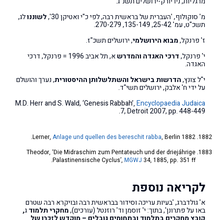
מרגליות, ניו יורק-ירושלים תשנ"ג.
מ' סוקולוף, 'העברית של בראשית רבה, לפי כ"י ואטיקן 30',
לשוננו
לג,
תשכ"ט, עמ' 25-42, 135-149, 270-279.
ז' פרנקל,
מבוא הירושלמי
, ירושלים תשכ"ז.
י' פרנקל,
דרכי האגדה והמדרש
א, תל אביב 1996 = פרנקל, דרכי
האגדה.
י"ל צונץ,
הדרשות בישראל והשתלשלותן ההיסטורית
, נערך והושלם
על ידי ח' אלבק, ירושלים תשי"ד.
M.D. Herr and S. Wald, ‘Genesis Rabbah’‚
Encyclopaedia Judaica
7, Detroit 2007, pp. 448-449.
Lerner,
Anlage und quellen des bereschit rabba
, Berlin 1882.
Theodor, ‘Die Midraschim zum Pentateuch und der driejáhrige
Palastinensische Cyclus’,
MGWJ
34, 1885, pp. 351 ff.
לקריאה נוספת
א' גולדברג, 'בעיות עריכה וסידור בבראשית רבה ובויקרא רבה שטרם
באו על פתרונן', בתוך: י' זוסמן וד' רוזנטל (עורכים),
מחקרי תלמוד
ג
,
קובץ מחקרים בתלמוד ובתחומים גובלים – מוקדש לזכרו של