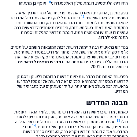
11
10
היהודית-הלניסטית, דוגמת פילון האלכסנדרוני
ויוסף בן מתתיהו.
בעקבות כך, החוקרים תיארכו את זמן עריכתו של המדרש בין המאה
12
החמישית למאה השישית.
כיום מקובל להקדים את זמנו של המדרש
למאה החמישית, ולראות בו את מדרש האגדה הקדום והחשוב ביותר
בתקופת האמוראים. בשל חשיבותו, חיבורים מאוחרים לבראשית רבה
עושים בו שימוש ומצטטים ממנו, דוגמת מדרשי המגילות וספרות
התנחומא-ילמדנו.
במדרש בראשית רבה קיימות דרשות רבות המובאות משמם של תנאים.
א' מירסקי ליקט את הדרשות הללו מתוך המדרש במטרה לשחזר את
המדרש לבראשית שנוצר בתקופת התנאים. מירסקי הוציא לאור את
הדרשות הללו בצירוף פירוש תחת השם
מדרש תנאים לבראשית
בירושלים בשנת 2001.
בפרשות האחרונות במדרש מצויות דרשות הדומות בלשונן ובסגנונן
לדרשות מספרות התנחומא. ככל הנראה דרשות אלו נוספו למדרש
בראשית רבה בשלב מאוחר יותר, על ידי מעתיקים של כתבי היד של
המדרש.
מבנה המדרש
כאמור, מדרש בראשית רבה הוא מדרש פרשני, כלומר הוא דורש את
פסוקי ספר בראשית המקראי בזה אחר זה, מעין פירוש רצוף לספר
13
כולו.
מהיבט זה ממשיך בראשית רבה את דרכם של מדרשי ההלכה
14
התנאיים, הערוכים אף הם על פי סדר רצוף של פסוקים,
ונבדל
ממדרשי אגדה דוגמת מדרש ויקרא רבה, הערוכים סביב פרשות
העוסקות בפסוקים הראשונים של הסדר המקראי בלבד.