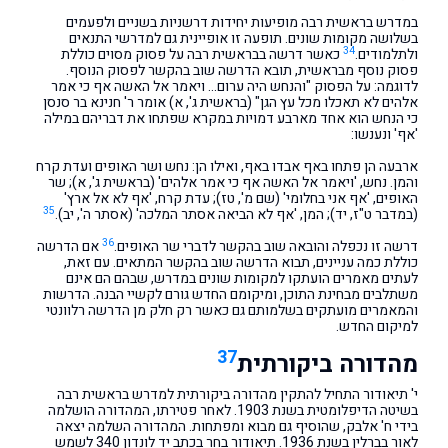
במדרש בראשית רבה מופיעות יחידות דרשניות בשניים ולפעמים
בשלושה מקומות שונים. תופעה זו אופיינית גם למדרשי התנאים
34
ולתלמודים.
כאשר דרשה בבראשית רבה על פסוק מסוים כוללת
פסוק נוסף מבראשית, תובא הדרשה שוב בהקשר לפסוק הנוסף.
לדוגמה: על הפסוק "והנחש היה ערום… ויאמר אל האשה אף כי אמר
אלהים לא תאכלו מכל עץ הגן" (בראשית ג', א) אומר ר' חנינא בר סנסן
כי הנחש הוא אחד מארבע דמויות במקרא שפתחו את דבריהם במילה
'אף' ונענשו:
ארבעה הן פתחו באף אבדו באף, ואילו הן: נחש ושר האופים ועדת קרח
והמן. נחש, 'ויאמר אל האשה אף כי אמר אלהים' (בראשית ג', א); שר
האופים, 'אף אני בחלומי' (שם מ', טז); עדת קרח, 'אף לא אל ארץ'
35
(במדבר ט"ז, יד); המן, 'אף לא הביאה אסתר המלכה' (אסתר ה', יב).
36
דרשה זו נכפלה והובאה שוב בהקשר לדברי שר האופים.
אם הדרשה
כוללת כמה עניינים, תבוא הדרשה שוב בהקשר המתאים. עם זאת,
לעתים מאמרים הועתקו למקומות שונים במדרש, שבהם הם אינם
משתלבים מבחינת התוכן, ומיקומם החדש גורם לקשיי הבנה. הדרשות
והמאמרים מועתקים בשלמותם גם כאשר רק חלק מן הדרשה רלוונטי
למיקום החדש.
37
מהדורה ביקורתית
י' תיאודור התחיל להתקין מהדורה ביקורתית למדרש בראשית רבה
בשיטה הדיפלומטית בשנת 1903. לאחר פטירתו, המהדורה הושלמה
בידי ח' אלבק, שהוסיף גם מבוא ומפתחות. המהדורה השלמה יצאה
לאור בברלין בשנת 1936. תיאודור בחר בכתב יד לונדון 340 לשמש