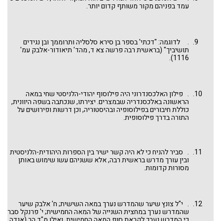
עמד בפניהם מקור משותף קדום יותר.
. לדוגמה: "דכתי' בספר בן סירא סלסליה ותרוממך ובן נגידים
תושיביך" (בראשית רבה פרשה צא ד, מהד' תיאודור-אלבק עמ'
1116).
. פילון האלכסנדרוני היה פילוסוף יהודי-הלניסטי שחי במאה
הראשונה באלכסנדריה שבמצרים. יצירתו, שנכתבה בשפה היוונית,
כוללת חיבורים בפילוסופיה ובהיסטוריה, וכן דרשות ופירושים על
התורה בדרך פילוסופית.
. סביר להניח כי לא היה קשר ישיר בין הספרות היהודית-הלניסטית
ובין עורך מדרש בראשית רבה, אלא ששניהם עשו שימוש באותן
מסורות קדומות.
. י"ל צונץ שיער שהמדרש נערך במאה השישית; ח' אלבק שיער
שהמדרש נערך במחצית השנייה של המאה החמישית; י' פרנקל סבר
כי המדרש נערך לקראת סוף המאה החמישית, ואילו מ"ד הר (אגדה