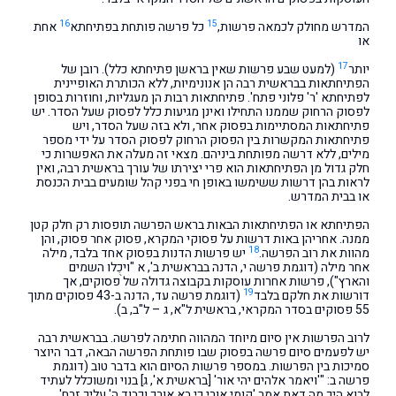
16
15
המדרש מחולק לכמאה פרשות,
כל פרשה פותחת בפתיחתא
אחת
או
17
יותר
(למעט שבע פרשות שאין בראשן פתיחתא כלל). רובן של
הפתיחתאות בבראשית רבה הן אנונימיות, ללא הכותרת האופיינית
לפתיחתא 'ר' פלוני פתח'. פתיחתאות רבות הן מעגליות, וחוזרות בסופן
לפסוק הרחוק שממנו התחילו ואינן מגיעות כלל לפסוק שעל הסדר. יש
פתיחתאות המסתיימות בפסוק אחר, ולא בזה שעל הסדר, ויש
פתיחתאות המקשרות בין הפסוק הרחוק לפסוק הסדר על ידי מספר
מילים, ללא דרשה מפותחת ביניהם. מצאי זה מעלה את האפשרות כי
חלק גדול מן הפתיחתאות הוא פרי יצירתו של עורך בראשית רבה, ואין
לראות בהן דרשות ששימשו באופן חי בפני קהל שומעים בבית הכנסת
או בבית המדרש.
הפתיחתא או הפתיחתאות הבאות בראש הפרשה תופסות רק חלק קטן
ממנה. אחריהן באות דרשות על פסוקי המקרא, פסוק אחר פסוק, והן
18
מהוות את רוב הפרשה.
יש פרשות הדנות בפסוק אחד בלבד, מילה
אחר מילה (דוגמת פרשה י, הדנה בבראשית ב', א "ויכֻלו השמים
והארץ"), פרשות אחרות עוסקות בקבוצה גדולה של פסוקים, אך
19
דורשות את חלקם בלבד
(דוגמת פרשה עד, הדנה ב-43 פסוקים מתוך
55 פסוקים בסדר המקראי, בראשית ל"א, ג – ל"ב, ב).
לרוב הפרשות אין סיום מיוחד המהווה חתימה לפרשה. בבראשית רבה
יש לפעמים סיום פרשה בפסוק שבו פותחת הפרשה הבאה, דבר היוצר
סמיכות בין הפרשות. במספר פרשות הסיום הוא בדבר טוב (דוגמת
פרשה ב: "'ויאמר אלהים יהי אור' [בראשית א', ג] בנוי ומשוכלל לעתיד
לבוא היך מה דאת אמר 'קומי אורי כי בא אורך וכבוד ה' עליך זרח'