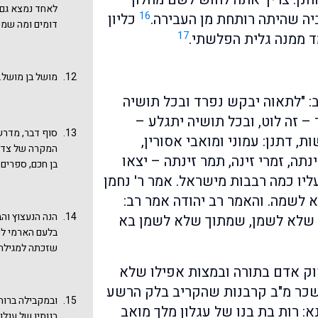
לאחד נמצא גם 
16
ביה שהיתה רותחת מן העבירה.
כליון
דומים ומה שמכ
17
ד ממנה גלית הפלשתי.
מושל בן מושל. 
: "לתאוה יבקש נפרד ובכל תושיה
– זה לוט, ובכל תושיה יתגלע –
סוף דבר, מדרש
, דתנן: עמוני ומואבי אסורין,
המקרה של צדיק
תה, זמרי זינה, תמר זינתה – יצאו
בן חכם, ספרים 
עליו כמה רבבות מישראל. אמר ר' נחמן
הבלים אחרי הבל
"הבל הבלים"). 
 לשמה. והאמר רב יהודה אמר רב:
כדי לתאר את ג
הנה הנעצוץ וה
 שלא לשמן, שמתוך שלא לשמן בא
שלמה שבסוף ימ
בלעם הארמי לק
ומלכות ישראל
שזכתה למגילה 
שיצא ממנו צדי
מהנעצוץ והסרפ
סוק אדם בתורה ובמצות אפילו שלא
רש"י. האם כע
את רות וממילא 
כר מ"ב קרבנות שהקריב בלק הרשע
של גויים? ראו
ובמקבילה ברות 
נא: רות בת בנו של עגלון מלך מואב
המגילה: "אפרתי
בנותיו של עגלון