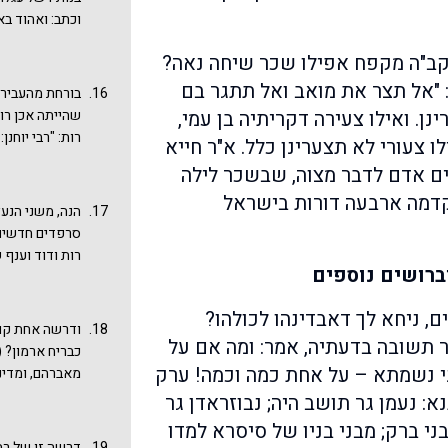
אבגי"נוס. ראו 
וכתב: ואהוד בא
מר רות בתו של
אמר הקב"ה: את
לגבי אלימלך (אל
 הקב"ה מקפח אפילו שכר שיחה נאה?
שאני מעמיד ממ
בשיר השירים רב
הימים א כט כג).
: "אל תצר את מואב ואל תתגר בם
בורחת מהעבירה.
עגלון?
שבעה מזבחות שב
ן. ואילו צעירה דקריתיה בן עמי,
שהייתה אכן רו
אחת כמה וכמה"
רות: "רבי יוחנ
ו צעורי לא תצערינן כלל. א"ר חייא
עגלון, הכל מי
בשירות ותושבח
דים אדם לדבר מצוה, שבשכר לילה
עפ"י משפט אלה
הכסא ממנו קם ע
דמה ארבעה דורות בישראל
הנה, משני הנע
שרות היא מצאצ
סרפדים חדשים. 
המוטיב הוא חש
רות ודוד וענף 
פירוש הסולם ל
וברושים נוספים
מקור לקשר של 
את הזוהר שם: "
זו שהרי כך הוא
עגלון, שהרגו א
ים, ניחא לך דאבדינהו לכולהו?
האבות והאמהות
ובשדי מואב. כי
ודרשה אחת קוד
תשובה בדעתיה, אמר: ומה אם על
זה על גבי זה, וכ
שופטים ובלק ב
כבריח ארמון? 
לכאן ולא לכאן.
י נשמתא – על אחת כמה וכמה! ערק
בפרשתנו וזה ש
מאברהם, ומדיני
והדסים, חיפושי
ולקח מהם את יר
עמוני ומואבי בק
: נעמן גר תושב היה; נבוזראדן גר
וצדיק בן רשע, 
סדר הדורות בינ
בני ברק; מבני בניו של סיסרא למדו
בן בנו שלבלק 
דרשה זו של רב