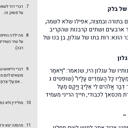
דברי דוד לשאו
 של בלק
על פסוק זה.
ם בתורה ובמצוה, אפילו שלא לשמה,
ארבעים ושתים קרבנות שהקריב
מה ילדה החיפו
ר הונא: רות בתו של עגלון, בן בנו של
על שיר השירים 
רבה).
לון
דברי הייאוש ש
יו של עגלון היו, שנאמר: "וַיֹּאמֶר
מוצאים להם מענה: "מִי
ְאוּ מֵעָלָיו כָּל הָעֹמְדִים עָלָיו" (שופטים ג
... אִם עָלַי אַדְמָתִ
ְּבַר אֱלֹהִים לִי אֵלֶיךָ וַיָּקָם מֵעַל
בָאְשָׁה תַּמּוּ 
מדת מכסאך לכבודי, חייך הריני מעמיד
אפשר אולי לחב
(שופטים פרק ט
מולידין ולא כמ
–
מהסנה יצא ורד
יוחנן: צריך אתה לחוש לשם מחלון