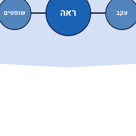
ראה
עקב
שופטים