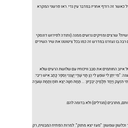
ל כאשר זה רודף אחריו במדבר עין גדי. ראו פרשני המקרא
שית? שרצים ומזיקים גרועים ממנה (ותודה לפירוש דונסקי
רבה בו נעזרנו במדרש זה כמו בכל ציטוטנו את שיר השירים
ל איוב החותמים את סבב וויכוחיו עם שלושת הרעים שלא
 יִתֶּן לִי שֹׁמֵעַ לִי הֶן תָּוִי שַׁדַּי יַעֲנֵנִי וְסֵפֶר כָּתַב אִישׁ רִיבִי:
י תִזְעָק וְיַחַד תְּלָמֶיהָ יִבְכָּיוּן: ... תַּחַת חִטָּה יֵצֵא חוֹחַ וְתַחַת שְׂעֹרָה
דִּבְרֵי אִיּוֹב". ובפרק לב הסמוך נכנס לתמונה אליהוא בן ברכאל.
ר כאן גם את נאום האתד של יותם על אבימלך בנו של גדעון
).
ותם, מתרבים (מגדלים) ולא בדומה להם.
 וכלשון שמשון: "מעז יצא מתוק". למרות הפתיח המבטיח, רק