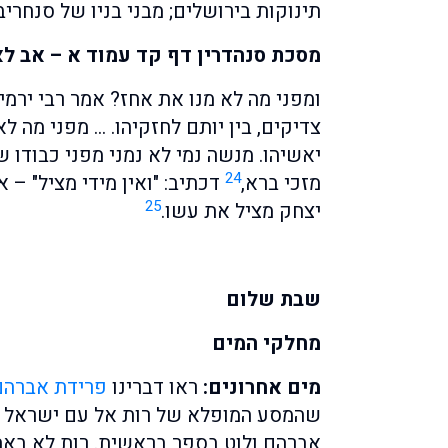
תינוקות בירושלים; מבני בניו של סנחריב
מסכת סנהדרין דף קד עמוד א – אב לא 
ומפני מה לא מנו את אחז? אמר רבי ירמי
צדיקים, בין יותם לחזקיהו. … מפני מה ל
יאשיהו. מנשה נמי לא נמני מפני כבודו 
24
מזכי ברא,
דכתיב: "ואין מידי מציל" – 
25
יצחק מציל את עשו.
שבת שלום
מחלקי המים
מים אחרונים:
ראו דברינו
פרידת אברהם 
שהמסע המופלא של רות אל עם ישראל 
אברהם ולוט בספר בראשית. רות לא באה 