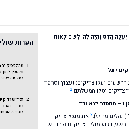
ד יַעֲלֶה הֲדַס וְהָיָה לַה' לְשֵׁם לְאוֹת
הערות שולי
מה לפסוק זה מ
קים יעלו
וממשיך לתוך פ
בתעניות ציבור
 הרשעים יעלו צדיקים: נעצוץ וסרפד
תשובה שבין רא
2
והצדיקים יטלו ממשלתם.
כיפור לסוכות).
דיבור נרחב על 
ופירוש רד"ק שם
 ו – מהסנה יצא ורד
ה' ובעבודתו, ככתוב ש
במדבר, ואמר ש
וּמִבָּנוֹת שֵׁם עוֹלָ
בפרשה העניים ו
3
(תהלים מה יז).
את מוצא צדיק
עוֹלֹתֵיהֶם וְזִבְחֵיה
אך ראו פירוש אבן 
ויפה, אך עדיי
רשע, רשע מוליד צדיק. וכולהון יש
הַבַּתּוֹת וּבִנְקִי