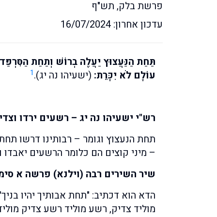
פרשת בלק, תש"ף
עדכון אחרון: 16/07/2024
תַּחַת הַנַּעֲצוּץ יַעֲלֶה בְרוֹשׁ וְתַחַת הַסִּרְפַּ
1
עוֹלָם לֹא יִכָּרֵת:
(ישעיהו נה יג).
רש"י ישעיהו נה יג – רשעים ירדו וצדי
תחת הנעצוץ וגומר – רבותינו דרשו תחת
– מיני קוצים הם כלומר הרשעים יאבדו 
שיר השירים רבה (וילנא) פרשה א סימן
הדא הוא דכתיב: "תחת אבותיך יהיו בניך" 
מוליד צדיק, רשע מוליד רשע צדיק מוליד 