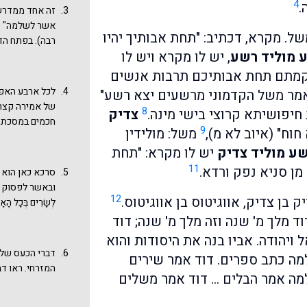
4
.
"אילנים אין לה
זה אחד ממדרש
אילן סרק מסוג 
אשר לשלמה" (א
משל. מקרא, דכתיב: "תחת אבותיך יהיו
(שכשיר לבניין 
רבה). בפתח הדבר
שלמה מלכים א ה
 מוליד רשע
, יש לו מקרא ויש לו
בִּמְלַאכְתּוֹ לִפְנ
יט], ואין ספק 
גם בשם מדרש ח
ה קמתם תחת אבותיכם תרבות אנשים
לכל ארבע האפש
מר משל הקדמוני מרשעים יצא רשע"
של אמירה קצרה
8
חיפושיתא קרוצי בישי מינה.
צדיק
חכמים במסכת א
9
וח" (איוב לא מ),
משל: מולידין
פרגמנטים או
אָ
ע מוליד צדיק
יש לו מקרא: "תחת
ראו איך בעזרת
בעיית שכר ועונ
11
 מן סניא נפק ורדא.
סרכא כאן הוא 
אבות על בנים 
ובאשר לפסוק מתהלי
12
 בן צדיק, אווגיטוס בן אווגיטוס.
לְשָׂרִים בְּכָל
ברבנות בתולדו
 מלך מ' שנה וזה מלך מ' שנה; דוד
"צדיק בן צדיק"
 ויהודה. אביו בנה את היסודות והוא
בנושא זה דיותו
דברי הכעס של 
מה כתב ספרים. דוד אמר שירים
העדה
בפרשת פ
המזרחי. ראו דב
למה אמר הבלים … דוד אמר משלים