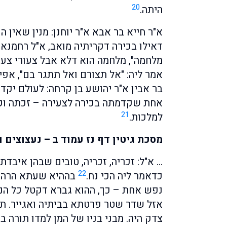
20
היתה.
א"ר חייא בר אבא א"ר יוחנן: מנין שאין
דאילו בכירה דקריתיה מואב, א"ל רחמנא
מלחמה", מלחמה הוא דלא אבל צעורי צערינ
אמר ליה: "אל תצורם ואל תתגר בם", אפיל
בר אבין א"ר יהושע בן קרחה: לעולם יק
אחת שקדמתה בכירה לצעירה – זכתה וק
21
למלכות.
מסכת גיטין דף נז עמוד ב – נעצוצים 
… א"ל: זכריה, זכריה, טובים שבהן איבדת
22
כדאמר ליה הכי נח.
בההיא שעתא הרהר 
נפש אחת – כך, ההוא גברא דקטל כל הנ
אזל שדר שטר פרטתא בביתיה ואגייר. תנא
צדק היה. מבני בניו של המן למדו תורה ב