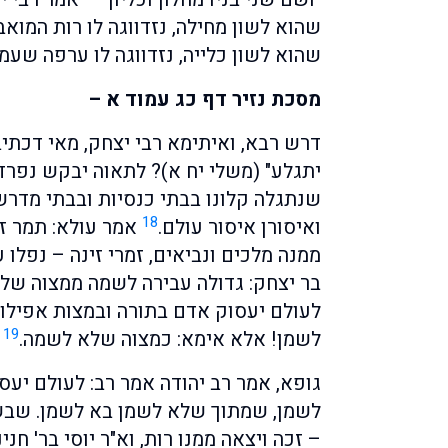
שהוא לשון מחילה, נזדווגה לו רות המוא
שהוא לשון כלייה, נזדווגה לו ערפה שעמ
מסכת נזיר דף כג עמוד א –
דרש רבא, ואיתימא רבי יצחק, מאי דכתיב
יתגלע" (משלי יח א)? לתאוה יבקש נפרד 
שנתגלה קלונו בבתי כנסיות ובבתי מדרשות
18
ואיסורן איסור עולם.
אמר עולא: תמר זינ
ממנה מלכים ונביאים, זמרי זינה – נפלו 
בר יצחק: גדולה עבירה לשמה ממצוה שלא
לעולם יעסוק אדם בתורה ובמצות אפילו
19
לשמן! אלא אימא: כמצוה שלא לשמה.
גופא, אמר רב יהודה אמר רב: לעולם יע
לשמן, שמתוך שלא לשמן בא לשמן. שבש
– זכה ויצאה ממנו רות, וא"ר יוסי בר' חני