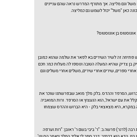
משל וגם מליצה. אך מתורף המדרש נראה שהם עניינים
ונה כאן "משל" יכול לשמש גם כמליצה.
אוגוסטוס בן אוגוסטוס?
 פתיחה זה לשיר השירים בא לפאר את שלמה שהוא כמובן
 בן צדיק שהיא המעלה הטובה ונוספו לה מעלות כמו: חכם
אחרי ספרים, שירים אחרי שירים, משלים אחרי משלים וגם
ים (היינו תיאור העולם כהבל, ראו קהלת רבה א ב הדרשה על
ראו איך המדרש נעזר במילה היוונית אבגוסטוס מימי בית שני
דולת דוד ושלמה בבית ראשון. לא נשאל יותר מדי שאלות על
ברוש, הסרפד וההדס. בלק מלך מואב שבפרשתנו שוכר את
יו הברוש הפך לנעצוץ וההדס לסרפד (מלכים א פרק יא)
לל את עם ישראל, הוא הנעצוץ או הסרפד. ורות המואביה
 ויהודה המאוחדת התפרקה, רק נתמקד במקרה של רשע
במקרא, היא מצאצאי בלק - היא הברוש וההדס שצמחו
ק, של הנעצוץ שהצמיח ברוש, כפי שכבר הקדים ו"גילה" לנו
ד. מנין לקח המדרש את הרעיון הזה? האם חשוב לו לייחס
ת יש כבר מנחשים מה הקשר עם פרשת השבוע?
את בית דוד, שיש להם 'דם כחול' ובאים מבתי מלוכה, גם אם
 רש"י רות פרק א פסוק ב על אלימלך שיורד למואב בתחילת
רבה (לרנר) פרשה ב: "ר' ביבי בשם ר' ראובן: "רות וערפה
ם - חשובים וכן (שמואל א א) בן תוחו בן צוף אפרתי -
 היו, הדא הוא דכתיב: דבר סתר לי אליך המלך ויאמר הס וגו'.