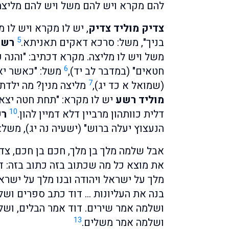
להם מקרא ויש להם משל ויש להם מליצה
צדיק מוליד צדיק
, יש לו מקרא ויש לו 
5
בניך", משל: סרכא דאקים תאניתא.
רשע
משל ויש לו מליצה. מקרא דכתיב: "והנ
6
חטאים" (במדבר לב יד),
משל: "כאשר יא
7
(שמואל א כד יג),
מליצה מנין? מה ילדת 
מוליד רשע
יש לו מקרא: "תחת חטה יצא ח
10
דלית כוותהון מרביין דלא דמיין להון.
רש
הנעצוץ יעלה ברוש" (ישעיה נה יג), משל:
אבל שלמה מלך בן מלך, חכם בן חכם, צדיק
את מוצא כל מה שכתוב בזה כתוב בזה: דוד
מלך על ישראל ויהודה ובנו מלך על ישראל
בנה את העליונות … דוד כתב ספרים ושל
ושלמה אמר שירים. דוד אמר הבלים, וש
13
ושלמה אמר משלים.