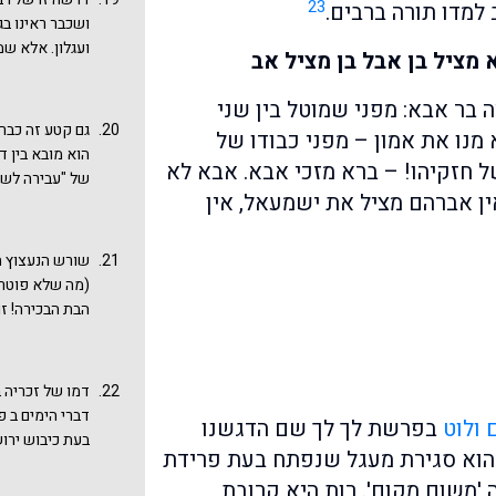
23
 למדו תורה ברבים.
"אשר באת לחסו
ושכבר ראינו ב
בנו של עגלון ל
ועגלון. אלא שמ
מציל בן אבל בן מציל אב
אברהם שהמעשה 
כל! ראו רשימת
ה בר אבא: מפני שמוטל בין שני
כלל במשנה מסכ
גם קטע זה כבר 
א מנו את אמון – מפני כבודו של
ואין על קריאת
הוא מובא בין 
של חזקיהו! – ברא מזכי אבא. אבא לא
נכתב במפורש ש
של "עבירה לשמ
בנותיו נקרא ומ
אין אברהם מציל את ישמעאל, אין
אבא שגם היא 
מזכיר לנו קטע
והסרפד. ומי ש
השבוע! עוד מז
סוטה מז ע"א ש
שורש הנעצוץ ה
שמים והנושא ה
לידי ביטוי במ
(מה שלא פוטר 
לעשות לה' הפר
לשון הגמרא שם
הבת הבכירה! ז
שהקריב בלק מלך
ילד זה בא מאב!
ניתן לקישור ע
עמי. לפיכך הק
(בדברינו
מה טוב
מואב! ורות, הר
דמו של זכריה 
קללות בלעם לבר
יהושע בן קרחה
דברי הימים ב פ
וכבר הפליגו חכ
ולוט
בפרשת לך לך שם הדגשנו
מצוה זו זכתה 
בעת כיבוש ירוש
הוא סגירת מעגל שנפתח בעת פרידת
שראינו לעיל).
לברושים ומסרפ
'משום מקום'. רות היא קרובת