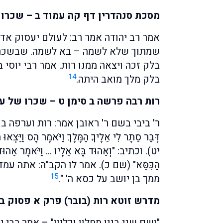
מסכת סנהדרין דף קה עמוד ב – שכרו
אמר רב יהודה אמר רב: לעולם יעסוק אד
שמתוך שלא לשמה – בא לשמה. שבשכר 
בלק זכה ויצאה ממנו רות. אמר רבי יוסי ב
14
בלק מלך מואב היתה.
רות רבה פרשה ב סימן ט – שכרו של עג
ר' ביבי בשם ר' ראובן אמר: רות וערפה בנות
דְּבַר סֵתֶר לִי אֵלֶיךָ הַמֶּלֶךְ וַיֹּאמֶר הָס וַיֵּצ
יט). וכתיב: "וְאֵהוּד בָּא אֵלָיו … וַיֹּאמֶר אֵהוּד ד
הַכִּסֵּא" (שם כ). אמר לו הקב"ה: אתה ע
15
ממך בן יושב על כסא ה' ".
מדרש זוטא רות (בובר) פרק א פסוק ב 
"ושם שני בניו מחלון וכליון" – אמר רבי 