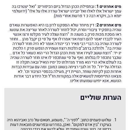
מים אחרונים 1:
ובתפילת הכהן הגדול ביום הכיפורים: "ואל יצטרכו בה
עמך ישראל אלו לאלו ואל יגביהו ישראל שררה אלו על אלו" (ירושלמי
יומא ה ב, ויקרא רבה כ ד פרשת אחרי מות).
מים אחרונים 2:
דין מיוחד שלא הספקנו לדון בו היא האפשרות שאדם
שהיה בתפקיד ציבורי וסרח, יכול לחזור לשררה לאחר שריצה את עונשו.
ראו מסכת מכות פרק ב משנה ח: "רוצח שגלה לעיר מקלטו ורצו אנשי
העיר לכבדו יאמר להם רוצח אני אמרו לו אף על פי כן יקבל מהן … וחוזר
לשררה שהיה בה דברי רבי מאיר רבי יהודה אומר לא היה חוזר לשררה
שהיה בה". ולהלכה ברמב"ם הלכות רוצח ושמירת הנפש פרק ז הלכות
יג-יד: "רוצח ששב לעירו אחר מות הכהן הגדול הרי הוא כשאר כל אדם …
שכבר נתכפר לו בגלותו. ואף על פי שנתכפר לו אינו חוזר לשררה שהיה
בה לעולם אלא הרי הוא מורד מגדולתו כל ימיו הואיל ובאה תקלה זו
הגדולה על ידו". כל זה לגבי רציחה בשוגג כמובן. ומה עם עבירות כבדות
אחרות כגון לקיחת שוחד, הטיית דין, מעילה בכספי הציבור וכו'. לא
מצאנו התייחסות לנושאים אלה במקורות חז"ל וכל היודע דבר אודות
הנושא, אנא יחיש שמועתו אלינו.
הערות שוליים
שלוש פעמים כתוב: "לפני ה' ", משמע, חטאם של נדב ואביהוא היה
בעיקרו "בין אדם למקום". ואכן, במדרש ובפרשנים מובאות דעות
בכיוון זה, כגון: שהיו שתויי יין, שלא לבשו את בגדי הכהונה