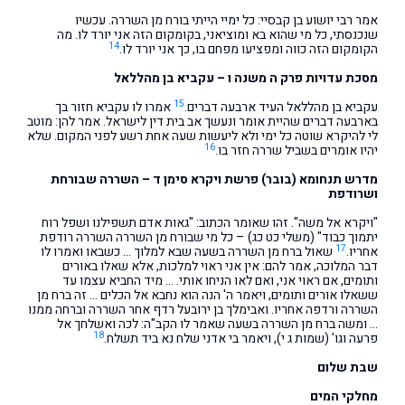
אמר רבי יושוע בן קבסיי: כל ימיי הייתי בורח מן השררה. עכשיו
שנכנסתי, כל מי שהוא בא ומוציאני, בקומקום הזה אני יורד לו. מה
14
הקומקום הזה כווה ומפציעו מפחם בו, כך אני יורד לו.
מסכת עדויות פרק ה משנה ו – עקביא בן מהללאל
15
עקביא בן מהללאל העיד ארבעה דברים.
אמרו לו עקביא חזור בך
בארבעה דברים שהיית אומר ונעשך אב בית דין לישראל. אמר להן: מוטב
לי להיקרא שוטה כל ימי ולא ליעשות שעה אחת רשע לפני המקום. שלא
16
יהיו אומרים בשביל שררה חזר בו.
מדרש תנחומא (בובר) פרשת ויקרא סימן ד – השררה שבורחת
ושרודפת
"ויקרא אל משה". זהו שאומר הכתוב: "גאות אדם תשפילנו ושפל רוח
יתמוך כבוד" (משלי כט כג) – כל מי שבורח מן השררה השררה רודפת
17
אחריו.
שאול ברח מן השררה בשעה שבא למלוך … כשבאו ואמרו לו
דבר המלוכה, אמר להם: אין אני ראוי למלכות, אלא שאלו באורים
ותומים, אם ראוי אני, ואם לאו הניחו אותי. … מיד החביא עצמו עד
ששאלו אורים ותומים, ויאמר ה' הנה הוא נחבא אל הכלים … זה ברח מן
השררה ורדפה אחריו. ואבימלך בן ירובעל רדף אחר השררה וברחה ממנו
… ומשה ברח מן השררה בשעה שאמר לו הקב"ה: לכה ואשלחך אל
18
פרעה וגו' (שמות ג י), ויאמר בי אדני שלח נא ביד תשלח.
שבת שלום
מחלקי המים