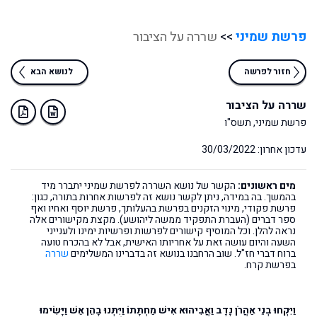
פרשת שמיני
>>
שררה על הציבור
חזור לפרשה
לנושא הבא
שררה על הציבור
פרשת שמיני, תשס"ו
עדכון אחרון: 30/03/2022
מים ראשונים:
הקשר של נושא השררה לפרשת שמיני יתברר מיד
בהמשך. בה במידה, ניתן לקשר נושא זה לפרשות אחרות בתורה, כגון:
פרשת פקודי, מינוי הזקנים בפרשת בהעלותך, פרשת יוסף ואחיו ואף
ספר דברים (העברת התפקיד ממשה ליהושע). מקצת מקישורים אלה
נראה להלן. וכל המוסיף קישורים לפרשות ופרשיות ימינו ולענייני
השעה והיום עושה זאת על אחריותו האישית, אבל לא בהכרח טועה
ברוח דברי חז"ל. שוב הרחבנו בנושא זה בדברינו המשלימים
שררה
בפרשת קרח.
וַיִּקְחוּ בְנֵי אַהֲרֹן נָדָב וַאֲבִיהוּא אִישׁ מַחְתָּתוֹ וַיִּתְּנוּ בָהֵן אֵשׁ וַיָּשִׂימוּ