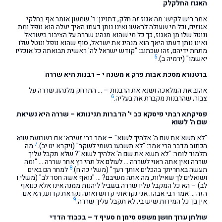
האגוז החלקלק
אמר ריש לקיש: מה אגוז זה חלק, דתנינן: ר' שמעון אומר אף בחלקי
אגוזים, וכל מי שעולה לראשו ואינו נותן דעתו האיך יעלה הוא נופל ומת
ונוטל שלו מן האגוז, כך כל מי שהוא מנהיג שררה על הציבור בישראל
ואינו נותן דעתו היאך הוא מנהיג את ישראל, סוף שהוא נופל ונוטל שלו
מתחת ידיהם, זהו שכתוב: "קודש ישראל לה' ראשית תבואתה כל אוכליו
5
יאשמו" (ירמיה ב).
ברטנורא מסכת אבות פרק א משנה י – רבנות היא שררה
אהוב את המלאכה ושנא את הרבנות – … התרחק מלנהוג שררה על
6
צבור, שהרבנות מקברת את בעליה.
פסיקתא רבתי פיסקא כב י' הדברות תנינותא – שררה היא נשיאת
שם ה' לשוא
"לא תשא את שם ה' אלהיך לשוא" – אמר רבי זעירא: אם בשבועת שוא
7
הכתוב מדבר הרי אמר: "לא תשבעו בשמי לשקר" (ויקרא יט יב).
מה
תלמוד לומר: "לא תשא את שם ה' אלהיך לשוא"? שלא תקבל עליך
שררה ואין אתה ראוי לשררה … לעולם אל תהי רץ אחר שררה … "ומה
8
תעשה באחריתך בהכלים אותך רעך" (משלי כה ח).
למחר הם באים
ושואלים לך שאילות, מה אתה משיבם? … "נואף אשה חסר לב" (משלי ו
לב) – הא כל המקבל עליו שררה בשביל ליהנות ממנה אינו אלא כנואף
הזה … אמר רבי אבהו: אני נקראתי קדוש ואתה נקראת קדוש, הא אם
9
אין בך כל המידות שיש בי, לא תקבל עליך שררה.
שולחן ערוך חושן
משפט סימן ח סעיף ד – בכבוד הדדי