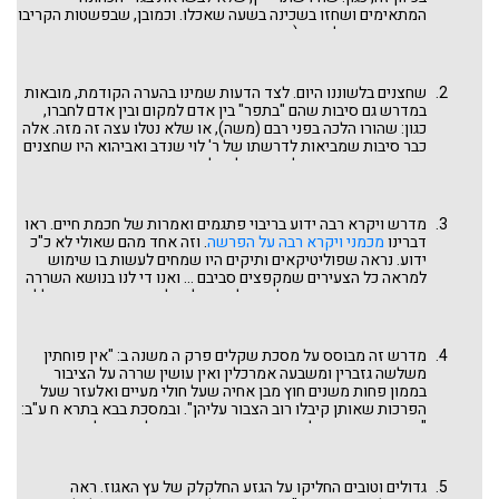
המתאימים ושחזו בשכינה בשעה שאכלו. וכמובן, שבפשטות הקריבו
קטורת היכן שלא צוו (השווה עם קרח ועדתו, זו העצה שמשה נותן
לבני שבטו כמבחן, אחרי שאחייניו מתו בה ...).
שחצנים בלשוננו היום. לצד הדעות שמינו בהערה הקודמת, מובאות
במדרש גם סיבות שהם "בתפר" בין אדם למקום ובין אדם לחברו,
כגון: שהורו הלכה בפני רבם (משה), או שלא נטלו עצה זה מזה. אלה
כבר סיבות שמביאות לדרשתו של ר' לוי שנדב ואביהוא היו שחצנים
ויהירים. ומכאן הדרך לשאיפה לנטילת השררה, קרובה מאד. ודווקא
בשיטה זו ה-"לפני ה' " מועצם מאד, ללמדך שכל יהירות וגאווה היא
כלפי א-להים ואדם.
מדרש ויקרא רבה ידוע בריבוי פתגמים ואמרות של חכמת חיים. ראו
דברינו
מכמני ויקרא רבה על הפרשה
. וזה אחד מהם שאולי לא כ"כ
ידוע. נראה שפוליטיקאים ותיקים היו שמחים לעשות בו שימוש
למראה כל הצעירים שמקפצים סביבם ... ואנו די לנו בנושא השררה
שביקשו נדב ואביהוא על מנת לצאת ולהפליג קמעא בנושא הכללי
של שררה על הציבור. אפשר שר' לוי מכוון לתופעה הכללית של
קניית משרות בכסף (סנהדרין ז ע"ב, ירושלמי ביכורים ג ג) או שמא
למשהו ספציפי יותר שאיננו מכירים.
מדרש זה מבוסס על מסכת שקלים פרק ה משנה ב: "אין פוחתין
משלשה גזברין ומשבעה אמרכלין ואין עושין שררה על הציבור
בממון פחות משנים חוץ מבן אחיה שעל חולי מעיים ואלעזר שעל
הפרכות שאותן קיבלו רוב הצבור עליהן". ובמסכת בבא בתרא ח ע"ב:
"תנו רבנן: קופה של צדקה נגבית בשנים ומתחלקת בשלושה, נגבית
בשנים - שאין עושים שררות על הצבור פחות משנים, ומתחלקת
בשלשה - כדיני ממונות". ובירושלמי פאה ח ו מנומק הצורך בשלושה
משום שצדקה היא "דיני נפשות". אבל משמע שאם האדם אמין
גדולים וטובים החליקו על הגזע החלקלק של עץ האגוז. ראה
במיוחד, מאמינים גם לאחד. כך במשנה בשקלים לעיל. וברמב"ם