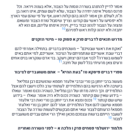
אסור לדיין להתנהג בשררה וגסות על הצבור, אלא בענוה ויראה. וכל
פרנס המטיל אימה יתירה על הצבור, שלא לשם שמים, אינו רואה בן
ת"ח, לעולם. וכן אסור לנהוג בהם קלות ראש, אף על פי שהם עמי הארץ.
ולא יפסיעו על ראשי עם קודש. וצריך שיסבול טורח הצבור ומשאם.
ומצוה על הצבור לנהוג כבוד בדיין, ויהיה אימתו עליהם, וגם הוא לא
10
יתבזה ולא ינהוג קלות ראש לפניהם.
מדרש תנאים לדברים פרק א פסוק טו – מינוי הזקנים
"ואקח את ראשי שבטיכם" – משכתים בדברים. בתחילה אמרתי להם
דברי שבח: אשריכם שנתמניתם על הציבור. אשריכם, למי אתם באים
לשמש בשררה? לבני אברהם יצחק ויעקב. בני אדם שנקראו בנים אחים
11
ורעים צאן מרעיתי בכל לשון של חיבה.
ספרי דברים פיסקא טז "בעת ההיא" – אתם משועבדים לציבור
מעשה ברבי יוחנן בן נורי וברבי אלעזר חסמא שהושיבם רבן גמליאל
בישיבה ולא הרגישו בהם התלמידים. לעתותי ערב הלכו וישבו להם אצל
התלמידים. וכך היתה מדתו של רבן גמליאל, כשהיה נכנס ואומר: שאלו
– בידוע שאין שם קינתור. כשהיה נכנס ולא היה אומר: שאלו – בידוע
12
שיש שם קנתור.
נכנס ומצא את רבי יוחנן בן נורי ואת רבי אלעזר
חסמא שישבו להם אצל התלמידים. אמר להם: יוחנן בן נורי ואלעזר
חסמא! הרעותם לצבור שאי אתם מבקשים לעשות שררה על הצבור.
לשעבר הייתם ברשות עצמכם מכאן ואילך הרי אתם עבדים משועבדים
13
לצבור.
תלמוד ירושלמי פסחים פרק ו הלכה א – לפני השררה ואחריה