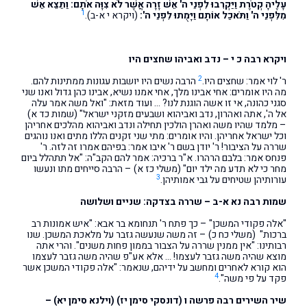
עָלֶיהָ קְטֹרֶת וַיַּקְרִבוּ לִפְנֵי ה' אֵשׁ זָרָה אֲשֶׁר לֹא צִוָּה אֹתָם: וַתֵּצֵא אֵשׁ
1
מִלִּפְנֵי ה' וַתֹּאכַל אוֹתָם וַיָּמֻתוּ לִפְנֵי ה':
(ויקרא י א-ב).
ויקרא רבה כ י – נדב ואביהו שחצים היו
2
ר' לוי אמר: שחצים היו.
הרבה נשים היו יושבות עגונות ממתינות להם.
מה היו אומרים: אחי אבינו מלך, אחי אמנו נשיא, אבינו כהן גדול ואנו שני
סגני כהונה, אי זו אשה הוגנת לנו? … ועוד מזאת: "ואל משה אמר עלה
אל ה', אתה ואהרון, נדב ואביהוא ושבעים מזקני ישראל" (שמות כד א)
– מלמד שהיו משה ואהרן הולכין תחילה ונדב ואביהוא מהלכים אחריהן
וכל ישראל אחריהן. והיו אומרים: מתי שני זקנים הללו מתים ואנו נוהגים
שררה על הציבור! ר' יודן בשם ר' איבו אמר: בפיהם אמרו זה לזה. ר'
פנחס אמר: בלבם הרהרו. א"ר ברכיה: אמר להם הקב"ה: "אל תתהלל ביום
מחר כי לא תדע מה ילד יום" (משלי כז א) – הרבה סייחים מתו ונעשו
3
עורותיהן שטיחים על גבי אמותיהן.
שמות רבה נא א-ב – שררה בצדקה: שניים ושלושה
"אלה פקודי המשכן" – כך פתח ר' תנחומא בר אבא: "איש אמונות רב
ברכות" (משלי כח כ) – זה משה שנעשה גזבר על מלאכת המשכן. שנו
רבותינו: "אין ממנין שררה על הצבור בממון פחות משנים". והרי אתה
מוצא שהיה משה גזבר לעצמו! … אלא אע"פ שהיה משה גזבר לעצמו
הוא קורא לאחרים ומחשב על ידיהם, שנאמר: "אלה פקודי המשכן אשר
4
פקד על פי משה".
שיר השירים רבה פרשה ו (דונסקי סימן יז) (וילנא סימן יא) –