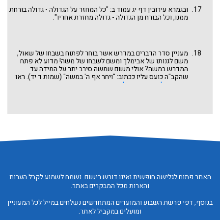
אמיתית של מי שבאמת בורח מהשררה ומוכן לוותר עליה לטובת מי
ובגמרא עירובין דף יג עמוד ב: "כל המחזר על הגדולה - גדולה בורחת
שראוי יותר.
ממנו, וכל הבורח מן הגדולה - גדולה מחזרת אחריו".
מעניין סדר הדברים במדרש אשר בוחר לפתוח בשבחו של שאול,
משם לגנותו של אבימלך ומשם לשבחו של משה! מדוע לא פתח
המדרש במשה? אולי משום שמשה סירב יתר על המידה עד
שהקב"ה כועס עליו ככתוב: "ויחר אף ה' במשה" (שמות ד יד). ראו
דברינו
שלח נא ביד תשלח
בפרשת שמות. ואפשר שהדרשן רוצה
לפתוח במלך הראשון שקם לישראל בעוד שעל משה אומר המדרש
שאמר "הנני למלכות" ונדחה ונאמר לו: "אל תקרב הלום" (בראשית
רבה נה ו, שמות רבה ב ו). וכבר הרחבנו לדון במקום אחר אם בכ"ז היה
למשה דין של מלך.
האתר פתוח לגלישה חופשית ואינו דורש רישום. נשמח לשמוע לקבל הערות
והארות מכל המבקרים באתר.
בנוסף, דפי פרשת השבוע והמועדים המתחדשים נשלחים במייל לכל המעוניין
ומועלים במקביל לאתר.