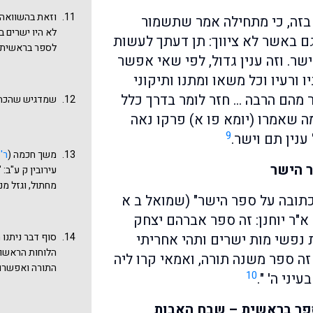
האדם הטובה וה
הקריאה שלנו מ
וזאת בהשוואה ל
ה בזה, כי מתחילה אמר שתשמור
לפנינו כשולחן 
סיום ספר דברי
לא היו ישרים ב
רמב"ן, להלן.
 גם באשר לא ציווך: תן דעתך לעשות
והישר
, החוזר 
לספר בראשית. 
ישרים ונהגו בט
ישר. וזה ענין גדול, לפי שאי אפשר
דיבר מעשרת דב
סימן לבנים, טר
ורעיו וכל משאו ומתנו ותיקוני
וליווי מתים שא
אשר חוזר ושונ
הידועים של הר
 מהם הרבה … חזר לומר בדרך כלל
שמדגיש שהכתיב
מבוארות (כלשון
המוסר הטבעי ש
ה שאמרו (יומא פו א) פרקו נאה
לומר לך, אחרי 
שמים טהורה הו
שנקראו ישרים 
9
ענין תם וישר.
ועולה על פיה 
אבל גם "מעשה 
משך חכמה (
ר'
תצוייר יראת ש
נעשה "הטוב וה
ר הישר
עירובין ק ע"ב: 
לפעול לטוב, ול
עשו מדעתם וכה
מחתול, וגזל מנ
השפעתה מתמעט 
למוטב. וכבר הר
כתובה על ספר הישר" (שמואל ב א
בועל". (והקורא
והדברים הורחבו
שלחז"ל אין חוש
זה.
א"ר יוחנן: זה ספר אברהם יצחק
אחת שהפילה חי
 נפשי מות ישרים ותהי אחריתי
סוף דבר ניתנו
נוטלת אותה. ב
הלוחות הראשוני
 זה ספר משנה תורה, ואמאי קרו ליה
במילות הפסוק,
התורה ואפשרות
10
יני ה' ".
ממש רק 'נכתבו
ושמירה שתמיד 
ספר בראשית 'ס
כבר הרחבנו בדב
ספר בראשית – שבח האבות
בפרשת שופטים