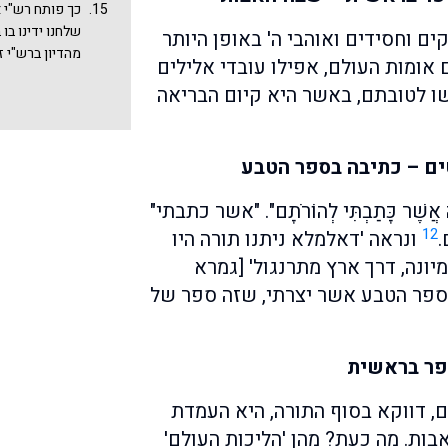
שיטת רמב"ן, הן
כך פותח רש"י א
עם בני ישראל ב
שלחנו ידינו בו 
ם וחסידים ואוהבי ה' באופן היותר
מהדיון ברש"י 
 אומות העולם, אפילו עובדי אלילים
להתחיל פשוט 
ו לטובתם, באשר היא קיום הבריאה
ניתן לשאול: מ
את פירושו לתו
ם – כתיבה בספר הטבע
צְוָה אֲשֶׁר כָּתַבְתִּי לְהוֹרֹתָם". "אשר כתבתי"
12
.
ונראה 'דאלמלא ניתנו תורה היו
מיונה, דרך ארץ מתרנגול' [גמרא
 בספר הטבע אשר יצרתי, שזה ספר של
פר בראשית
ם, דווקא בסוף התורה, היא העמדת
ות. מה כעת? מהן 'הליכות העולם'