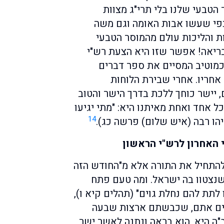
 הטבעי שלנו בלי תרי"ג מצוות
פי שעשו אבות האומה וגם משה
ת והליכות עולם מהמוסר הטבעי
ריאה! אפשר שזו היא הצעת רש"י
כמוטיב המסיים את ספר דברים
אחריו. אחרי שבירת הלוחות
 יישר כוחך ללכת בדרך הישר והטוב
 אחד ואחת מאיתנו היא: "מתי יגיעו
14
הו רבה (איש שלום) פרשה כג).
 האחרון לרש"י הראשון
להתחיל את התורה אלא מ"החודש הזה
שנצטוו בה ישראל. ומה טעם פתח
תת להם נחלת גוים" (תהלים קיא ו),
טים אתם, שכבשתם ארצות שבעה
"ה היא, הוא בראה ונתנה לאשר ישר