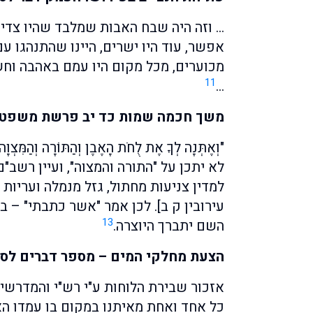
… וזה היה שבח האבות שמלבד שהיו צדיקי
אפשר, עוד היו ישרים, היינו שהתנהגו עם
מכוערים, מכל מקום היו עמם באהבה וחש
11
…
משך חכמה שמות כד יב פרשת משפטי
"וְאֶתְּנָה לְךָ אֶת לֻחֹת הָאֶבֶן וְהַתּוֹרָה וְהַמִּ
לא יתכן על "התורה והמצוה", ועיין רשב"ם
למדין צניעות מחתול, גזל מנמלה ועריות 
עירובין ק ב]. לכן אמר "אשר כתבתי" –
13
השם יתברך היוצרה.
הצעת מחלקי המים – מספר דברים לס
אזכור שבירת הלוחות ע"י רש"י והמדרשי
כל אחד ואחת מאיתנו במקום בו עמדו האב