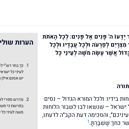
ר יְדָעוֹ ה' פָּנִים אֶל פָּנִים: לְכָל הָאֹתֹת
הערות שולי
מִצְרָיִם לְפַרְעֹה וּלְכָל עֲבָדָיו וּלְכָל
גָּדוֹל אֲשֶׁר עָשָׂה מֹשֶׁה לְעֵינֵי כָּל
כך בחר רש"י ל
לעיני כל ישרא
יש אמנם אילן 
פירושו לתורה 
תורה
"לכל האותות ו
עבדיו ולכל ארצו
ת בידיו: ולכל המורא הגדול – נסים
מדרש ספרי לא 
ומנין אף במדבר
ל ישראל – שנשאו לבו לשבור הלוחות
בפרשת כי תשא
הלוחות? נאמר ל
משה לעיני כל י
עיניכם", והסכימה דעת הקב"ה לדעתו,
עשה משה לעיני
וראו אותו שבעי
1
כחך שֶׁשִׁבַּרְתָּ.
דרשה להביא, ג
הלוחות. חזק כ