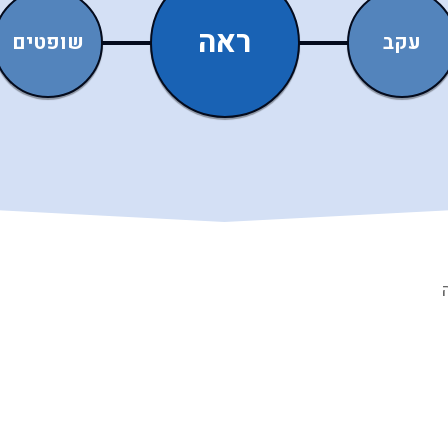
ראה
עקב
שופטים