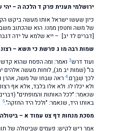
ירושלמי תענית פרק ד הלכה ה – יהי 
כיון שעשו ישראל אותו מעשה ביקש הקב"
של משה וחטפן ממנו. הוא שהכתוב משבחו
[דברים לד יב] – ייא שלמא על ידה דגברת
שמות רבה מו ג פרשת כי תשא – רצונו
3
ועוד דרש
ואמר: ומה הפסח שהוא קדשים 
בו" (שמות יב מג), לוחות מעשה אלהים 
4
לכך שִׁבְּרָם.
ראה שבחו של משה, אהרן וש
ולא יכלו לו. ולא אלו בלבד, אלא אף רצו
שנאמר: "לכל האותות והמופתים" (דברים 
5
באותו היד, שנאמר: "ולכל היד החזקה".
מסכת מנחות דף צט עמוד א – ביטולה 
אמר ריש לקיש: פעמים שביטולה של תורה