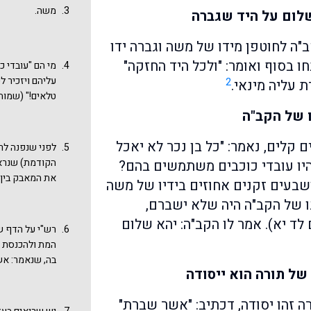
הגדול אשר עשה
משה.
שלום על היד שגברה
שפרח כתב מעלי
ממש? אלא, אאח
ה לחוטפן מידו של משה וגברה ידו
שתי ידי ואשברם
 בסוף ואומר: "ולכל היד החזקה"
מי הם "עובדי כ
החזקה" ו"לעיני
עליהם ויזכיר ל
2
כמפרש ומלקט 
 עליה מינאי.
טלאים!" (שמות
מעשי משה "אשר
בשוק של זונות)
מוכתר לראשונה
 של הקב"ה
בין הקב"ה לבני
אשר עשה בארבע
מחד גיסא, וסנג
שבירת הלוחות,
קלים, נאמר: "כל בן נכר לא יאכל
לפני שנפנה לר
להכריע לכאן או
הקודמת) שנראה
יהיו עובדי כוכבים משתמשים בהם?
את המאבק בין 
בעים זקנים אחוזים בידיו של משה
מדגיש את הדיל
נו של הקב"ה היה שלא ישברם,
שלא יתחייבו ב
לד יא). אמר לו הקב"ה: יהא שלום
לטובת השבר ממנ
רש"י על הדף ש
חלקי הפסוק, בי
המת ולהכנסת כ
עוד אילן לרש"י
בה, שנאמר: אש
של תורה הוא ייסודה
דעת השכינה כשב
מבארים גמרא ז
 זהו יסודה, דכתיב: "אשר שברת"
במגילת רות), 