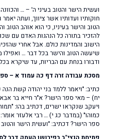
ועשית הישר והטוב בעיני ה' – … והכוונ
חוקותיו ועדותיו אשר ציווך, ועתה יאמר
הטוב והישר בעיניו, כי הוא אוהב הטוב וה
להזכיר בתורה כל הנהגות האדם עם שכניו 
הישוב והמדינות כולם. אבל אחרי שהזכיר
שיעשה הטוב והישר בכל דבר … ואפילו מ
ודבורו בנחת עם הבריות, עד שיקרא בכל 
מסכת עבודה זרה דף כה עמוד א – ספ
כתיב: "ויאמר ללמד בני יהודה קשת הנה 
יח) – מאי ספר הישר? א"ר חייא בר אבא 
ויעקב שנקראו ישרים, דכתיב בהו: "תמות
כמוהו" (במדבר כג י) … רבי אלעזר אומר:
ספר הישר? דכתיב: "ועשית הישר והטוב בע
פתיחת הנצי"ב בפירושו העמק דבר ל