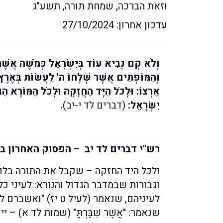
וזאת הברכה, שמחת תורה, תשע"ג
עדכון אחרון: 27/10/2024
וְלֹא קָם נָבִיא עוֹד בְּיִשְׂרָאֵל כְּמֹשֶׁה אֲשֶׁ
וְהַמּוֹפְתִים אֲשֶׁר שְׁלָחוֹ ה' לַעֲשׂוֹת בְּאֶרֶץ 
אַרְצוֹ: וּלְכֹל הַיָּד הַחֲזָקָה וּלְכֹל הַמּוֹרָא הַ
יִשְׂרָאֵל:
(דברים לד י-יב)
.
רש"י דברים לד יב – הפסוק האחרון ב
ולכל היד החזקה – שקבל את התורה בלוחו
וגבורות שבמדבר הגדול והנורא: לעיני כ
לעיניהם, שנאמר (לעיל ט יז) "ואשברם ל
שנאמר: "אֲשֶׁר שִׁבַּרְתָּ" (שמות לד א) – יישר 