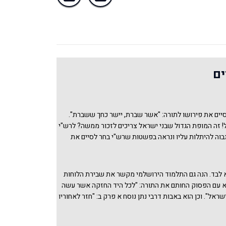
ים
סיים את פירושו לתורה: "אשר שברת, יישר כחך ששברת".
ל! זה המופת הגדול שבני ישראל צריכים לזכור ממשה? לרש"י
גבוה להיתלות עליו ונראה בפשטות שרש"י בחר לסיים את
במדרש ספרי דברים פיסקא שנז, המסתיים במילים אלה:
המופתים אשר שלחו ה' לעשות בארץ מצרים לפרעה ולכל
" ... ומנין אף לפני הר סיני? תלמוד לומר: ולכל היד החזקה.
לבד. הנה גם התלמוד הירושלמי מקשר את שבירת הלוחות
? תלמוד לומר: ולכל המורא הגדול. ומנין אף בשיבור
 עם הפסוק החותם את התורה: "לכל היד החזקה אשר עשה
הלן: ואשברם לעיניכם (דברים ט יז) וכאן הוא אומר: אשר
שראל". וכן הוא באבות דרבי נתן נוסח א פרק ב: "חזר לאחוריו
 כל ישראל. סליק ספרי חזק ונתחזק". אבל הבחירה איזו
ם זקנים ורצו אחריו. הוא אחז בראש הלוחות והן אחזו בראש
ם היא פירוש.
וחו של משה מכולן, שנאמר: ולכל היד החזקה ולכל המורא