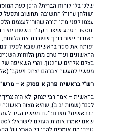
שלנו בלי לוחות הברית? היכן כעת המוסר
ושולחן ערוך? התשובה: תחשוב ותפעל כ
עצמו לפני מתן תורה שהורו לעצמם הלכו
ומספר הטבע שיצר הקב"ה בששת ימי הב
באזכור יישר כוחך ששברת את הלוחות, 
ופותח את ספר בראשית שבא לפניו וגם 
הראשונים ועוד טרם מתן הלוחות השניים,
בצלם אלהים שחננוך. והרי השאיפה של כל
מעשיי למעשה אברהם יצחק ויעקב" (אלי
רש"י בראשית פרק א פסוק א – מרש"י
בראשית – אמר רבי יצחק: לא היה צריך 
לכם" (שמות יב ב), שהיא מצוה ראשונה 
בבראשית? משום: "כח מעשיו הגיד לעמו ל
שאם יאמרו אומות העולם לישראל: לס
גויים; הם אומרים להם: כל הארץ של הקב