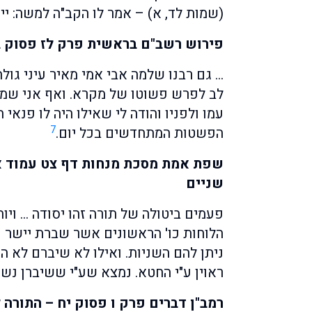
(שמות לד, א) – אמר לו הקב"ה למשה: י
פירוש רשב"ם בראשית פרק לז פסוק
… גם רבנו שלמה אבי אמי מאיר עיני גול
לב לפרש פשוטו של מקרא. ואף אני שמוא
עמו ולפניו והודה לי שאילו היה לו פנאי
7
הפשטות המתחדשים בכל יום.
שפת אמת מסכת מנחות דף צט עמוד 
שניים
פעמים ביטולה של תורה זהו יסודה … ויו
הלוחות כו' הראשונים אשר שברת יישר כ
ניתן להם השניות. ואילו לא שיברם לא הי
ראוין ע"י החטא. נמצא שע"י ששיברן נשא
רמב"ן דברים פרק ו פסוק יח – התורה