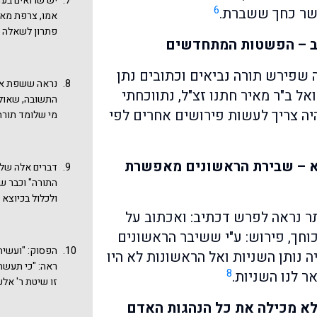
יש שרואים בעדו
6
(יבמות עט, ב
ישר כחך ששברת.
יש צורך בביטו
פתרון לשאלה של
יותר, כאליהו ו
 ב – הפשטות המתחדשים
פירוש שנתיים 
גדול לקראת אלכ
הפרשני עצמו ול
כיתות
נחש הנח
ה שפירש תורה נביאים וכתובים נתן
בהבנת המקרא. 
נראה ששפת אמת
הדברים באנציק
ל ב"ר מאיר חתנו זצ"ל, נתווכחתי
ולכתוב 'לוחות
התשובה, שאולי
שעה לבטל מצות
עושה. ראו תיאו
 היה צריך לעשות פירושים אחרים לפי
מי שלומד תורה 
או להציל רבים
לפירושו לתורה 
בו הוא עשוי לר
צריכה, כשם שהר
'גדולי הרוח והיצ
מונחים על ליבו.
בזמן מן הזמנים
שמעתי ואינני ז
בפרשת עקב) וא
א – שבירת הראשונים מאפשרת
ועוקרים בית די
דברים אלה של 
אמת, אבל כבר 
לנו נראה ששבי
התורה" וכבר שם
התכוון רש"י? נ
על שום איסור 
ולכלול בכיוצא 
אחת, אלא שבר 
אדם, לא תגנוב 
תר נראה לפרש דכתיב: ואכתוב על
מעליהם הכתב. ר
והטוב (דברים ו
וחך, פירוש: ע"י ששיבר הראשונים
לרצון חבריו".
הפסוק: "ועשית
ה נותן השניות ואל הראשונות לא היו
לדור הבנים, א
ראה: "כי תעשה
8
ר לנו השניות.
דברים, ערב הכ
זו שיטת ר' אל
אפשר להזכיר ב
כתר "ספר הישר
 לא מכילה את כל הנהגות האדם
ותיקוני הישוב
מחלוקת המחייב