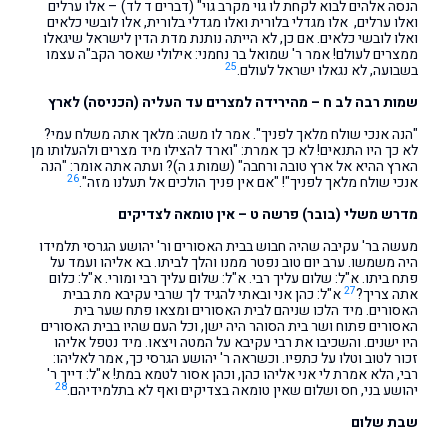
הנסה אלהים לבוא לקחת לו גוי מקרב גוי" (דברים ד לד) – אלו ערלים
ואלו ערלים, אלו מגדלי בלורית ואלו מגדלי בלורית, אלו לובשי כלאים
ואלו לובשי כלאים. אם כן, לא הייתה נותנת מדת הדין לישראל שיגאלו
ממצרים לעולם! אמר ר' שמואל בר נחמני: אילולי שאסר הקב"ה עצמו
25
בשבועה, לא נגאלו ישראל לעולם.
שמות רבה לב ח – מהירידה למצרים עד העליה (הכניסה) לארץ
"הנה אנכי שולח מלאך לפניך". אמר לו משה: מלאך אתה משלח עמי?
לא כך היו התנאים! לא כך אמרת: "וארד להצילו מיד מצרים ולהעלותו מן
הארץ ההיא אל ארץ טובה ורחבה" (שמות ג ה)? ועתה אתה אומר: "הנה
26
אנכי שולח מלאך לפניך"! "אם אין פניך הולכים אל תעלנו מזה".
מדרש משלי (בובר) פרשה ט – אין טומאה לצדיקים
מעשה בר' עקיבה שהיה חבוש בבית האסורים ור' יהושע הגרסי תלמידו
היה משמשו. ערב יום טוב נפטר ממנו והלך לביתו. בא אליהו ועמד על
פתח ביתו. א"ל: שלום עליך רבי. א"ל: שלום עליך רבי ומורי. א"ל: כלום
27
אתה צריך?
א"ל: כהן אני ובאתי להגיד לך שרבי עקיבא מת בבית
האסורים. מיד הלכו שניהם לבית האסורים ומצאו פתח שער בית
האסורים פתוח ושר בית הסוהר היה ישן, וכל העם שהיו בבית האסורים
היו ישנים. והשכיבו את רבי עקיבא על המטה ויצאו. מיד נטפל אליהו
זכור לטוב וטלו על כתפיו. וכשראה ר' יהושע הגרסי כך, אמר לאליהו:
רבי, הלא אמרת לי אני אליהו כהן, וכהן אסור לטמא במת! א"ל: דייך ר'
28
יהושע בני, חס ושלום שאין טומאה בצדיקים ואף לא בתלמידיהם.
שבת שלום