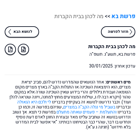
פרשת בא
>>
מה לכהן בבית הקברות
חזור לפרשה
לנושא הבא
מה לכהן בבית הקברות
פרשת בא, תשע"ג. תשפ"ה
עדכון אחרון: 30/01/2025
מים ראשונים:
אחד הנושאים שהמדרש נדרש להם, סביב יציאת
מצרים, הוא הימצאות השכינה או התגלות הקב"ה בארץ מצרים מקום
הטומאה ועבודת גילולים. והרי בידוע שאין השכינה שורה אלא במקום
טהור (ויקרא רבה לו ג, שילוח המצורעים מחוץ למחנה, ויונה שנראה להלן
ועוד). וכבר נדרשנו לנושא זה בעקיפין בדברינו
לי ולכם היא הגאולה
ובדברינו
בשביל מי נגלה הקב"ה במצרים
, שניהם בפרשה זו; וכמו כן
בדברינו
והתעלמת – פעמים שאתה מתעלם
בפרשת כי תצא. אך נשוב
ונדרוש בנושא זה שחביב עלינו מאד ובעזרת החונן לאדם דעת נוסיף
ונחדש בו דבר, שהרי כבר הבטיחונו רבותינו: "אי אפשר לבית המדרש
בלא חידוש" (חגיגה ג ע"א).