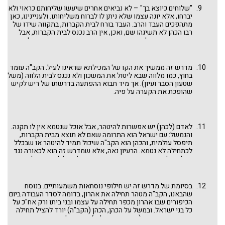
"שלוחים כיוצא בך" – לא נביאים אחרים שיעשו שליחותם כראוי ולא
יברחו, אלא יונה עצמו שלא ניתן לו לברוח משליחותו. ולעניינינו, כאן
מתהפכים העבד והרב. העבד בורח לבית הקברות, בתקווה שידו של
רבו הכהן לא תשיגהו שם, ואכן, אין הרב נכנס לבית הקברות, אבל
מוצא את הדרך להוציא את העבד משם. ואם תאמר, אחרי כל
המשלים האלה, סוף סוף נגלה הקב"ה אל משה ואל אהרון בארץ
מצרים, ולא רק לצורך המכות והוצאת עם ישראל, אלא לקידוש
החודש שהיא מצווה שאח"כ לדורות, נעשית רק בארץ ישראל
מדרש זה ממשיך את הקו של המכילתא שראינו לעיל. הקב"ה עומד
(ברכות סג ע"א, וגם לכך היו יוצאים מן הכלל, ראו שם), אז הנה הכהן
בחוץ, כמו מלווה שבא ליטול את המשכון ולא נכנס לבית הלווה (משל
נכנס לבית הקברות! לפיכך מדגיש המדרש שההתגלות הייתה "בארץ
שטעון הסבר ועיון). אך מיד תבוא ההפתעה בדרשתו של ריש לקיש
מצרים" ולא "במצרים" גופא.
שהופכת את הקערה על פיה.
לאדם (לכהן) יש אפשרות להיטהר, אבל אוכל שנטמא אין לו תקנה.
והנמשל: עם ישראל הוא התרומה שאם לא תוצא מבית הקברות,
תיפסל עולמית, והכהן הוא הקב"ה שיכול תמיד להיטהר או שבכלל
לכתחילה לא נטמא. הרעיון נאה, אלא שמדרש זה הוא לכאורה נגד
ההלכה ולא ברור איך הדרשן, כמחנך הקהל, יכול ליצור משל כזה.
התשובה ההלכתית היא שמדובר בטומאה דרבנן, כפי שהבאנו
בדברינו
לחלוק כבוד למלכות
בפרשת וארא: "מדלגים היינו על גבי
ארונות מתים", או לפי ההלכה: "מנפח אדם בית הפרס והולך". ראו
בסיומת של מדרש זה יש חילופי נוסחאות משמעותיים. בנוסח
עבודה זרה יג ע"א: הולכין ליריד של עובדי כוכבים, ולוקחין מהם
שהבאנו, הקב"ה מטהר תחילה את אהרון, בדומה לסדר העבודה ביום
בהמה עבדים ושפחות, בתים ושדות וכרמים... מפני שהוא כמציל
הכיפורים שבו אהרון מכפר תחילה על עצמו ובני ביתו ורק אח"כ על
מידם; ואם היה כהן - מטמא בחוצה לארץ לדון ולערער עמהם; וכשם
כל בני ישראל. ובמשל על הכהן, הכהן (הקב"ה) יורד להציל תחילה
שמטמא בחוצה לארץ, כך מטמא בבית הקברות. בבית הקברות
את הכהן בשר ודם (שהוא גם השליח) וזה מציל את התרומה – את
סלקא דעתך? טומאה דאורייתא היא! אלא בית הפרס דרבנן". כך גם