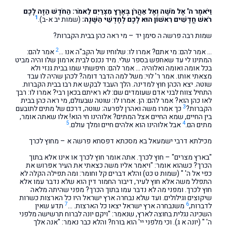
וַיֹּאמֶר ה' אֶל מֹשֶׁה וְאֶל אַהֲרֹן בְּאֶרֶץ מִצְרַיִם לֵאמֹר: הַחֹדֶשׁ הַזֶּה לָכֶם
1
רֹאשׁ חֳדָשִׁים רִאשׁוֹן הוּא לָכֶם לְחָדְשֵׁי הַשָּׁנָה:
(שמות יב א-ב).
שמות רבה פרשה ה סימן יד – מי ראה כהן בבית הקברות?
2
… אמר להם: מי אתם? אמרו לו: שלוחיו של הקב"ה אנו …
אמר להם:
המתינו לי עד שאחפש בספר שלי. מיד נכנס לבית ארמון שלו והיה מביט
בכל אומה ואומה ואלוהיה … אמר להם: חיפשתי שמו בבית גנזי ולא
מצאתי אותו. אמר ר' לוי: משל למה הדבר דומה? לכהן שהיה לו עבד
שוטה. יצא הכהן חוץ למדינה. הלך העבד לבקש את רבו בבית הקברות.
התחיל צווח לבני אדם שעומדים שם: לא ראיתם בכאן רבי? אמרו לו: רבך
לאו כהן הוא? אמר להם: הן. אמרו לו: שוטה שבעולם, מי ראה כהן בבית
3
הקברות?
כך אמרו משה ואהרן לפרעה: שוטה, דרכם של מתים לתובעם
בין החיים, שמא החיים אצל המתים? אלוהינו חי הוא! אלו שאתה אומר,
5
4
מתים הם.
אבל אלוהינו הוא אלהים חיים ומלך עולם.
מכילתא דרבי ישמעאל בא מסכתא דפסחא פרשה א – מחוץ לכרך
"בארץ מצרים" – חוץ לכרך. אתה אומר חוץ לכרך או אינו אלא בתוך
הכרך? כשהוא אומר: "ויאמר אליו משה כצאתי את העיר אפרוש את
כפי אל ה' " (שמות ט כט) והלא דברים קל וחומר: ומה תפילה הקלה לא
התפלל משה אלא חוץ לעיר, דיבור החמור דין הוא שלא נדבר עמו אלא
חוץ לכרך. ומפני מה לא נדבר עמו בתוך הכרך? מפני שהיתה מלאה
שיקוצים וגילולים. ועד שלא נבחרה ארץ ישראל היו כל הארצות כשרות
7
6
לדברות,
משנבחרה ארץ ישראל יצאו כל הארצות. …
תדע שאין
השכינה נגלית בחוצה לארץ, שנאמר: "ויקם יונה לברוח תרשישה מלפני
ה' " (יונה א ג). וכי מלפני יי' הוא בורח? והלא כבר נאמר: "אנה אלך