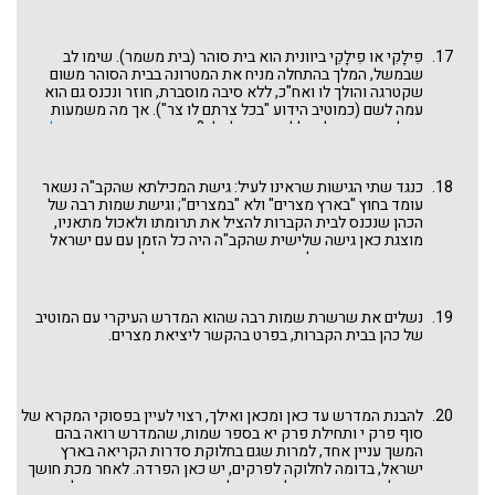
הדף
בשביל מי נגלה הקב"ה במצרים
.
פִילָקִי או פִילָקֵי ביוונית הוא בית סוהר (בית משמר). שימו לב
שבמשל, המלך בהתחלה מניח את המטרונה בבית הסוהר משום
שקטרגה והולך לו ואח"כ, ללא סיבה מוסברת, חוזר ונכנס גם הוא
עמה לשם (כמוטיב הידוע "בכל צרתם לו צר"). אך מה משמעות
מהלך זה בנמשל, כולל הקטרוג למלך? ראו דברינו
האם נגזר על
אבותינו לרדת למצרים
וראו גם הדף
אל תירא מרדה מצרימה
שם
שאלנו אם הפסוק: "אנכי ארד עמך מצרימה" הוא אמירה אישית
ליעקב או לאומית לכל בית יעקב. אולי המעבר הזה מאישי ללאומי
כנגד שתי הגישות שראינו לעיל: גישת המכילתא שהקב"ה נשאר
יכול להסביר את השוני בהתנהגות המלך כלפי המטרונה. וצריך עיון.
עומד בחוץ "בארץ מצרים" ולא "במצרים"; וגישת שמות רבה של
הכהן שנכנס לבית הקברות להציל את תרומתו ולאכול מתאניו,
מוצגת כאן גישה שלישית שהקב"ה היה כל הזמן עם עם ישראל
בצרת השעבוד ובגלות הקשה. מדרש זה שייך למוטיב ירידת השכינה
לגלות, לכל מקום שישראל מצויים שם, כמתואר במדרשים רבים,
ומבוסס על חיבור הפסוק בתהלים צא טו: "עמו אנכי בצרה", עם
הפסוק בישעיהו סג ט: "בכל צרתם לו צר" (כתיב "לא" וקרי "לו). אבל
נשלים את שרשרת שמות רבה שהוא המדרש העיקרי עם המוטיב
כאמור לעיל, יש לשים לב למשל בו המלך זונח בהתחלה את
של כהן בבית הקברות, בפרט בהקשר ליציאת מצרים.
המטרונה ורק אח"כ מצטרף אליה. בכך, נראה שמדרש זה קרוב יותר
לכהן שנכנס לבית הקברות, כמוהו המלך שנכנס לבית הסוהר שאין
זה לפי כבודו. ואולי מכאן לקחו פסיקתא זוטרתא ושכל טוב (בובר)
שהבאנו בהערה 3 לעיל את המשפט: "מה לכהן בבית הקברות, מה
להבנת המדרש עד כאן ומכאן ואילך, רצוי לעיין בפסוקי המקרא של
למלך בבית המטבחיים".
סוף פרק י ותחילת פרק יא בספר שמות, שהמדרש רואה בהם
המשך עניין אחד, למרות שגם בחלוקת סדרות הקריאה בארץ
ישראל, בדומה לחלוקה לפרקים, יש כאן הפרדה. לאחר מכת חושך
שוב לא מסכים פרעה לתנאיו של משה שדורש יציאה טוטלית