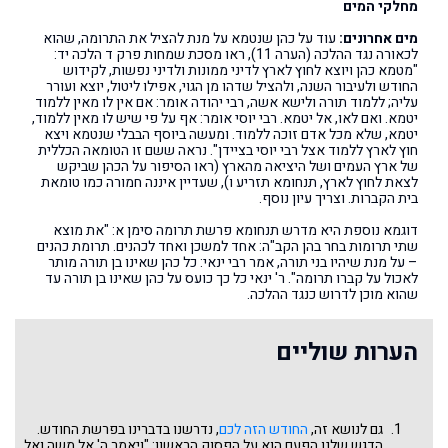
מחלקי המים
מים אחרונים:
עוד על כהן שנטמא על מנת להציל את התרומה, שהוא
לכאורה נגד ההלכה (הערה 11), ראו מסכת שמחות פרק ד הלכה יד:
"מטמא כהן ויוצא לחוץ לארץ לדיני ממונות ולדיני נפשות, לקידוש
החודש ולעיבור השנה, ולהציל שדהו מן הגוי, אפילו ליטול, יוצא ועורר
עליה; ללמוד תורה ולישא אשה, רבי יהודה אומר: אם אין לו מאין ללמוד
יטמא. ואם לאו, אל יטמא. רבי יוסי אומר: אף על פי שיש לו מאין ללמוד,
יטמא, שלא מכל אדם זוכה ללמוד. ומעשה ביוסף הבבלי שנטמא ויצא
חוץ לארץ ללמוד אצל רבי יוסי בציידן". נראה ששם זו הטומאה הכללית
של ארץ העמים ושל היציאה מהארץ (ראו הסיפור על הכהן שביקש
לצאת לחוץ לארץ, תנחומא תזריע ו), שעדיין איננה חמורה כמו טומאת
בית הקברות. וצריך עיון נוסף.
דוגמא נוספת היא מדרש תנחומא פרשת תרומה סימן א: "את מוצא
שתי תרומות בחר בהן הקב"ה: אחד למשכן ואחד לכהנים. תרומת כהנים
– על מנת שיהיו בני תורה, אמר רבי ינאי: כל כהן שאינו בן תורה מותר
לאכול על קברו תרומה". ר' ינאי כל כך כועס על כהן שאינו בן תורה עד
שהוא מוכן לדרוש כנגד ההלכה.
הערות שוליים
גם לנושא זה,
החודש הזה לכם
, נדרשנו בדברינו בפרשת החודש.
הדגש שלנו הפעם הוא על הפסוק הראשון: "ויאמר ה' אל משה ואל