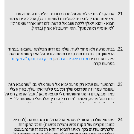
ומגרש את משה: "אל תוסף לראות פני". משה מסכים, אולי בלהט
העימות: "כן דברת, לא אוסיף ראות פניך", אבל הקב"ה כביכול קופץ
ואומר: רגע, יש לי עוד נגע אחד להביא על פרעה, וגם אותו יש
אם הקב"ה יודיע למשה על מכת בכורות - עליה יודע משה עוד
להודיע לפרעה, בדומה לכל הפגעים האחרים, כי חשוב שפרעה ידע
מיציאתו ממדין למצרים לשליחות (שמות ד כג), אבל לא יודע מתי
מי מביא עליו את המכות. אז איך יוצאים מהמצב הזה?
תבוא - והוא ייאלץ ללכת שוב אל פרעה ולהודיעו אחרי שאמר לו:
"לא אוסיף ראות פניך", הוא ייחשב לא אמין (בדאי).
בבית פרעה ולא מחוץ לעיר. שלא כמדרש מכילתא שהבאנו בעמוד
הראשון. וכך גם בפרשת קרח כשמשה גוזר על הארץ שתפתח את
פיה. ראו דברינו
אם בריאה יברא ה'
וכן
צדיק גוזר והקב"ה מקיים
בפרשת קרח.
וההמשך שם שלא רק פרעה יבוא אל משה אלא גם: "שר צבא הזה
שעומד עמך וזה הפרכוס שלך וכל בני פלטין אלו שלך, באין אצלי
עמך ומבקשים הימני ומשתחוים לי שנצא מכאן". אבל הפסוק חס על
כבודו של פרעה, ואומר: "וירדו כל עבדיך אלה אלי והשתחוו לי" –
"וירדו" ולא "וירדת", "והשתחוו לי" ולא "והשתחוית לי", משום כבוד
המלכות. ראו דברינו
לחלוק כבוד למלכות
בפרשת וארא. לעניינינו,
שוב חוזר מוטיב הכהן שיורד אל בית הקברות והפעם לכבודו של
משה שלא ייחשב כבדאי בדומה למשפט "שלא יתבייש שלוחי"
פשיטא שלכהן אסור להיטמא או לאכול תרומה טמאה (להוציא
לעיל. והפעם כאילו באופן ספונטני, הקב"ה מבין שמשה נכנס
כמובן מקרים של פקוח נפש והצלת נפשות) ומכל המקורות
לעימות עם פרעה: מי יראה או לא יראה את פני מי, מי יבוא אצל מי,
הלכתיים שדנים בכך, ראינו להביא דווקא הלכה זו שדנה בעצם
והוא יורד אל תוך הפלטין של פרעה, זה שחיפש מקודם בבית גנזיו