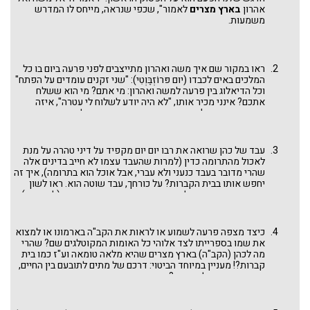
אהרון
בארץ מצרים
לאמור", שכפי שנראה, מייחס לו המדרש
משמעות.
ראו במקור שם איך משה ואהרון מתייצבים לפני פרעה ביום בו כל
המלכים באים לכבדו (יום פּרוֹזְבֶּוְטִי): "שני זקנים עומדים על הפתח"
וכל הדיאלוג בין פרעה למשה ואהרון: מי אתם? מי הוא ששלח
אתכם? אינני מכיר אותו, "לא היה יודע לשלוח לי עטרה", איזה
כתבים בידכם וכו'. ואנחנו התמקדנו בקטע הנוגע לעניינינו.
עבד של כהן שרואה את רבו יום יום מקפיד על דיני טהרה על מנת
לאכול מהתרומה כדין (למרות שהעבד עצמו לא חייב בדינים אלה
שהרי מדובר בעבד כנעני ולא עברי, אבל אוכל הוא בתרומה), איך זה
יחפש אותו בבית הקברות? על כורחך, עבד שוטה הוא. ראו לשון
מדרשים מאוחרים על מוטיב זה, כגון פסיקתא זוטרתא (לקח טוב)
וכן שכל טוב (בובר) שמות פרק ה פסוק ב: "אמר לו משה: מה לכהן
בבית הקברות, מה למלך בבית המטבחיים". ונראה שזה מקור הביטוי
ומשם לקחנו את כותרת הדף.
כיצד מצפה פרעה לשמוע או לראות את הקב"ה בארמונו או למצוא
את שמו בספרייתו לצד אלוהי כל האומות המקוטלגים שם? שהרי
מה לכהן (הקב"ה) בארץ מצרים שהיא מלאה טומאה וע"ז כמו בית
קברות?! מעניין במיוחד הביטוי: דרכם של מתים לתובעם בין החיים,
שמא החיים אצל המתים? שפירושו, שהמתים מצויים בקרב החיים
ואלה מטפלים בהם מרגע שנפטרו עד שיובאו לבית עולמם – המוות
הוא חלק מהחיים. אבל החיים אינם יכולים להימצא בעולם המתים,
מה יש להם לחפש שם? אך דא עקא שהחיים מרבים לבוא לבתי