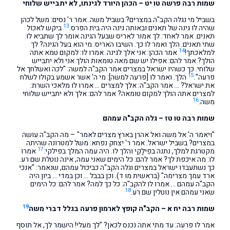
שמות רבה פרשה טו יט – הכהן היורד לגינתו, לא יתבייש שלוחי
בשביל מי נגלה הקב"ה במצרים? בשביל משה. אמר ר' נסים: משל לכהן
13
שהיה לו גינה של תאנים ובאותה גינה היה בית הפרס.
ביקש לאכול
תאנים. אמר לאחד: לך אמור לאריס שבעל הגינה אומר לך שתביא לו
שתי תאנים. הלך ואמר לו כך. השיבו האריס: מי הוא בעל הגינה? לך
14
למלאכתך!
אמר הכהן: אני אלך לגינה. אמרו לו: למקום טמא אתה
הולך? אמר להם: אפילו יש שם מאה טומאות הולך אני ולא יתבייש
שלוחי. כך כשהיו ישראל במצרים אמר הקב"ה למשה: "לכה ואשלחך אל
15
פרעה".
הלך. ואמר לו [פרעה למשה]: מי ה' אשר אשמע בקולו לשלח
את ישראל? … אמר הקב"ה: אלך למצרים … אמרו לו מלאכי השרת:
למצרים אתה הולך למקום טומאה? אמר להם: אלך ולא יתבייש שלוחי
16
משה.
שמות רבה טו טז – גלה הקב"ה עמהם
"ויאמר ה' אל משה ואל אהרן בארץ מצרים לאמר" – מה הקב"ה עושה
במצרים? בשביל ישראל. אמר ר' יצחק נפחא: משל למטרונה שהיתה
17
מקטרגת למלך, נתנה בפִילָקֵי והלך לו. היה עמה המלך בפילקי.
אמרו
לו: מה איכפת לך? אמר להם: כל הימים שאני עמה, אינה נוטלת שם רע.
כך נשתעבדו ישראל במצרים וגלה הקב"ה כביכול עמהם, שנאמר: "אנכי
ארד עמך מצרימה" (בראשית מו ד). וכן בבבל … וכן במדי … ביון היה
הקב"ה עמהם … אמרו לו להקב"ה: כל כך למה? אמר להם: כל הימים
18
שאני עמהם אין נוטלין שם רע.
19
שמות רבה יח א – הקב"ה קופץ לארמון פרעה בגלל דברי משה
אמר לו פרעה: עד מתי אתה נכנס לכאן? "לך מעלי! הישמר לך, אל תוסף