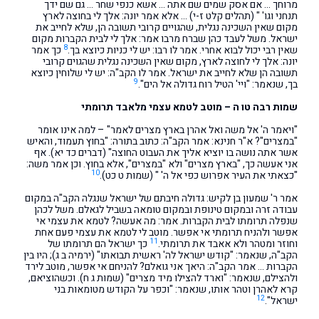
מרוחך … אם אסק שמים שם אתה … אשא כנפי שחר … גם שם ידך
תנחני וגו' " (תהלים קלט ז-י) … אלא אמר יונה: אלך לי בחוצה לארץ
מקום שאין השכינה נגלית, שהגויים קרובי תשובה הן, שלא לחייב את
ישראל. משל לעבד כהן שברח מרבו אמר: אלך לי לבית הקברות מקום
8
שאין רבי יכול לבוא אחרי. אמר לו רבו: יש לי כניות כיוצא בך.
כך אמר
יונה: אלך לי לחוצה לארץ, מקום שאין השכינה נגלית שהגוים קרובי
תשובה הן שלא לחייב את ישראל. אמר לו הקב"ה: יש לי שלוחין כיוצא
9
בך, שנאמר: "ויי' הטיל רוח גדולה אל הים".
שמות רבה טו ה – מוטב לטמא עצמי מלאבד תרומתי
"ויאמר ה' אל משה ואל אהרן בארץ מצרים לאמר" – למה אינו אומר
"במצרים"? א"ר חנינא: אמר הקב"ה: כתוב בתורה: "בחוץ תעמוד, והאיש
אשר אתה נושה בו יוציא אליך את העבוט החוצה" (דברים כד יא). אף
אני אעשה כך, "בארץ מצרים" ולא "במצרים", אלא בחוץ. וכן אמר משה:
10
"כצאתי את העיר אפרוש כפי אל ה' " (שמות ט כט).
אמר ר' שמעון בן לקיש: גדולה חיבתם של ישראל שנגלה הקב"ה במקום
עבודה זרה ובמקום טינופת ובמקום טומאה בשביל לגאלם. משל לכהן
שנפלה תרומתו לבית הקברות. אמר: מה אעשה? לטמא את עצמי אי
אפשר ולהניח תרומתי אי אפשר. מוטב לי לטמא את עצמי פעם אחת
11
וחוזר ומטהר ולא אאבד את תרומתי.
כך ישראל הם תרומתו של
הקב"ה, שנאמר: "קודש ישראל לה' ראשית תבואתו" (ירמיה ב ג); היו בין
הקברות … אמר הקב"ה: היאך אני גואלם? להניחם אי אפשר, מוטב לירד
ולהצילם, שנאמר: "וארד להצילו מיד מצרים" (שמות ג ח). וכשהוציאם,
קרא לאהרן וטהר אותו, שנאמר: "וכפר על הקודש מטומאות בני
12
ישראל".