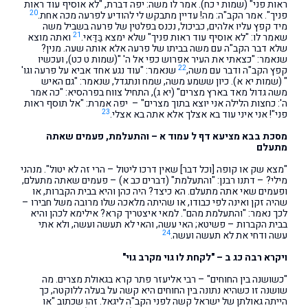
ראות פני" (שמות י כח). אמר לו משה: יפה דברת, "לא אוסיף עוד ראות
20
פניך". אמר הקב"ה: מה! עדיין מתבקש לי להודיע לפרעה מכה אחת.
מיד קפץ עליו אלהים, כביכול, נכנס בפלטין של פרעה בשביל משה
21
שאמר לו: "לא אוסיף עוד ראות פניך" שלא ימצא בַּדַּאי.
ואתה מוצא
שלא דבר הקב"ה עם משה בביתו של פרעה אלא אותה שעה. מנין?
שנאמר: "כצאתי את העיר אפרוש כפי אל ה' "(שמות ט כט), ועכשיו
22
קפץ הקב"ה ודבר עם משה,
שנאמר: "עוד נגע אחד אביא על פרעה וגו'
" (שמות יא א). כיון ששמע משה, שמח ונתגדל, שנאמר: "גם האיש
משה גדול מאד בארץ מצרים" (יא ג), התחיל צווח בפרהסיא: "כה אמר
ה': כחצות הלילה אני יוצא בתוך מצרים" – יפה אמרת: "אל תוסף ראות
23
פני"! אני איני עוד בא אצלך אלא אתה בא אצלי.
מסכת בבא מציעא דף ל עמוד א – והתעלמת, פעמים שאתה
מתעלם
"מצא שק או קופה [וכל דבר] שאין דרכו ליטול – הרי זה לא יטול". מנהני
מילי? – דתנו רבנן: "והתעלמת" (דברים כב א) – פעמים שאתה מתעלם,
ופעמים שאי אתה מתעלם. הא כיצד? היה כהן והיא בבית הקברות, או
שהיה זקן ואינה לפי כבודו, או שהיתה מלאכה שלו מרובה משל חבירו –
לכך נאמר: "והתעלמת מהם". למאי איצטריך קרא? אילימא לכהן והיא
בבית הקברות – פשיטא; האי עשה, והאי לא תעשה ועשה, ולא אתי
24
עשה ודחי את לא תעשה ועשה.
ויקרא רבה כג ב – "לקחת לו גוי מקרב גוי"
"כשושנה בין החוחים" – רבי אליעזר פתר קרא בגאולת מצרים. מה
שושנה זו כשהיא נתונה בין החוחים היא קשה על בעלה ללוקטה, כך
הייתה גאולתן של ישראל קשה לפני הקב"ה ליגאל. זהו שכתוב "או