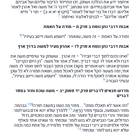
איתמר ידע את ההלכה ושתק, זכו ונתייחד הדיבור עליהם ועל אביהם
ועל אחי אביהם בחייהם. זהו שכתוב: "וידבר ה' אל משה ואל אהרן לאמר
אליהם: דברו אל בני ישראל לאמור" (ויקרא יא א-ב) – תני ר' חייא:
7
"לאמר אליהם" – לבנים לאלעזר ואיתמר.
אבות דרבי נתן נוסח ב פרק מ – מודה על האמת
8
ומודה על האמת – זה משה, שנאמר: "וישמע משה וייטב בעיניו".
אבות דרבי נתן נוסח א פרק לז – אהרון מעיר למשה בדרך ארץ
"ואינו נכנס לתוך דברי חבירו" – זה אהרן .. ששתק עד שיסיים משה את
דברו ולא אמר לו: קצר דבריך, ואח"כ אמר אל משה: "הן היום הקריבו"
ואוננים אנחנו. ויש אומרים: מְשָׁכוֹ אהרן מתוך הצבור לחוץ ואמר לו: משה
אחי, ומה מעשר הקל אסור לאונן לאכול ממנו, חטאת חמורה לא כל שכן
שתהא אסורה לאונן! מיד הודה לו, שנאמר: "וישמע משה וייטב בעיניו",
9
ובעיני הגבורה.
מדרש תנאים לדברים פרק יד פסוק יב – משה שכח וחזר בספר
דברים
10
"וזה אשר לא תאכלו ממנו" … מפני מה נשנו במשנה תורה?
בבהמה
11
מפני השסועה, ובעוף מפני הָרָאָה.
ללמדך שלא יהא אדם בוש לומר:
שכחתי. והרי הדברים קל וחומר: ומה אם משה חכם החכמים, גדול
הגדולים, אבי הנביאים, לא בוש לומר: שכחתי. מי שאינו אחד מאלף
אלפי אלפים ורוב ריבי רבבות של תלמיד תלמידיו, על אחת כמה וכמה
12
שלא יהא בוש לומר: שכחתי.