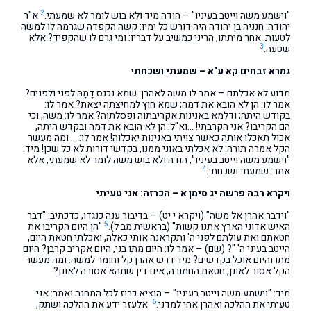
2
"וישמע משה וייטב בעיניו" – הודה מיד ולא בוש לומר לא שמעתי.
א"ר
יהודה: חנניה בן יהודה היה דורש כל ימיו: קשה הקפדה שגרמה לו למשה
לטעות. אחר מיתתו, הריני כמשיב על דבריו: ומי גרם לו שהקפיד? אלא
3
שטעה.
גמרא זבחים
קא ע"א – שמעתי ושכחתי
מדוע לא אכלתם – אמר לו משה לאהרן: שמא נכנס דָמָהּ לפני ולפנים?
אמר לו: הן לא הובא את דמה; שמא חוץ למחיצתה יצאת? אמר לו:
בקודש היתה; ודלמא באנינות אקריבתוה ופסלתוה? אמר לו: משה, וכי
הם הקריבו? אני הקרבתי! …וא"ל: הן לא הובא את דמה ובקדש היתה,
אכול תאכלו אותה כאשר צויתי באנינות יאכלוה! אמר לו: … ומה מעשר
הקל אמרה תורה: לא אכלתי באוני ממנו, בקדשי דורות לא כל שכן! מיד:
"וישמע משה וייטב בעיניו", הודה ולא בוש משה לומר לא שמעתי, אלא
4
אמר: שמעתי ושכחתי.
ויקרא רבה פרשה יג סימן א – הכרזה: אני טעיתי
"וידבר אהרן אל משה" (ויקרא י יט) – בדיבור ענה כנגדו, כדכתיב: "דבר
5
האיש אדוני הארץ אתנו קשות" (בראשית מב ל).
"הן היום הקריבו את
חטאתם ואת עולתם לפני ה' ותקראנה אותי כאלה, ואכלתי חטאת היום,
הייטב בעיני ה' "? (שם) – אמר לו: היום מתו בני, היום אקריב קרבן? היום
מתו והיום אוכל בקדשים? מיד דרש אהרן קל וחומר למשה: ומה מעשר
הקל אסור לאונן, חטאת החמורה, אינו דין שתהא אסורה לאונן?
מיד: "וישמע משה וייטב בעיניו" – הוציא כרוז לכל המחנה ואמר: אני
6
טעיתי את ההלכה ואהרן אחי למדני.
אלעזר ידע את ההלכה ושתק,