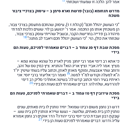
17
אמר להן: הלכה זו שמעתי ושכחתי.
מדרש תנחומא (בובר) פרשת וארא סימן ב – עיסוק בצרכיי ציבור
משכח
"כי העושק יהולל חכם" (קהלת ז ז), עיסוק שהחכם מתעסק בצרכי צבור,
הן משכחין אותו מן החכמה. אמר ר' יהושע בן לוי: ששים הלכות למדתי
מיהודה בן פדייה בחרישת הקבר, ובשביל שהייתי עוסק בצרכי צבור,
18
שכחתי את כולן, הוי: "כי העושק יהולל חכם ויאבד לב מתנה".
מסכת שבת דף סג עמוד ב – דברים שאמרתי לפניכם, טעות הם
בידי
כי אתא רב דימי אמר רבי יוחנן: מניין לאריג כל שהוא שהוא טמא –
מציץ. אמר ליה אביי: וציץ אריג הוא? והתניא: ציץ כמין טס של זהב,
ורוחב שתי אצבעות, ומוקף מאוזן לאוזן, וכתוב עליו בשתי שיטין: יו"ד
19
ה"א למעלה וקודש למ"ד למטה.
ואמר רבי אליעזר ברבי יוסי: אני
ראיתיו בעיר רומי וכתוב קדש לה' בשיטה אחת! כי סליק רב דימי
20
לנהרדעא, שלח להו: דברים שאמרתי לכם טעות הם בידי.
מסכת עירובין דף טז עמוד ב – דברים שאמרתי לפניכם, טעות הם
בידי
דרש רב נחמן משום רבינו שמואל: יחיד נותנין לו בית סאתים, שנים
נותנין להן בית סאתים, שלושה – נעשו שיירא ונותנין להן בית שש. –
שָׁבּקְתָ רבנן ועבדת כרבי יוסי ברבי יהודה? הדר אוקים רב נחמן אמורא
21
עליה ודרש: דברים שאמרתי לפניכם טעות הן בידי.