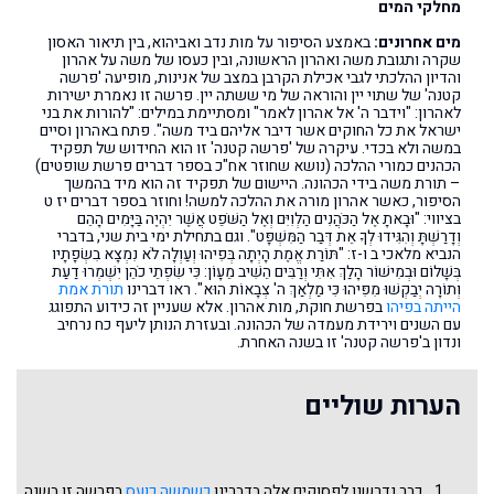
מחלקי המים
מים אחרונים:
באמצע הסיפור על מות נדב ואביהוא, בין תיאור האסון
שקרה ותגובת משה ואהרון הראשונה, ובין כעסו של משה על אהרון
והדיון ההלכתי לגבי אכילת הקרבן במצב של אנינות, מופיעה 'פרשה
קטנה' של שתוי יין והוראה של מי ששתה יין. פרשה זו נאמרת ישירות
לאהרון: "וידבר ה' אל אהרון לאמר" ומסתיימת במילים: "להורות את בני
ישראל את כל החוקים אשר דיבר אליהם ביד משה". פתח באהרון וסיים
במשה ולא בכדי. עיקרה של 'פרשה קטנה' זו הוא החידוש של תפקיד
הכהנים כמורי ההלכה (נושא שחוזר אח"כ בספר דברים פרשת שופטים)
– תורת משה בידי הכהונה. היישום של תפקיד זה הוא מיד בהמשך
הסיפור, כאשר אהרון מורה את ההלכה למשה! וחוזר בספר דברים יז ט
בציווי: "וּבָאתָ אֶל הַכֹּהֲנִים הַלְוִיִּם וְאֶל הַשֹּׁפֵט אֲשֶׁר יִהְיֶה בַּיָּמִים הָהֵם
וְדָרַשְׁתָּ וְהִגִּידוּ לְךָ אֵת דְּבַר הַמִּשְׁפָּט". וגם בתחילת ימי בית שני, בדברי
הנביא מלאכי ב ו-ז: "תּוֹרַת אֱמֶת הָיְתָה בְּפִיהוּ וְעַוְלָה לֹא נִמְצָא בִשְׂפָתָיו
בְּשָׁלוֹם וּבְמִישׁוֹר הָלַךְ אִתִּי וְרַבִּים הֵשִׁיב מֵעָוֹן: כִּי שִׂפְתֵי כֹהֵן יִשְׁמְרוּ דַעַת
וְתוֹרָה יְבַקְשׁוּ מִפִּיהוּ כִּי מַלְאַךְ ה' צְבָאוֹת הוּא". ראו דברינו
תורת אמת
הייתה בפיהו
בפרשת חוקת, מות אהרון. אלא שעניין זה כידוע התפוגג
עם השנים וירידת מעמדה של הכהונה. ובעזרת הנותן ליעף כח נרחיב
ונדון ב'פרשה קטנה' זו בשנה האחרת.
הערות שוליים
כבר נדרשנו לפסוקים אלה בדברינו
כשמשה כועס
בפרשה זו בשנה