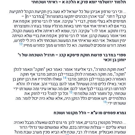
תלמוד ירושלמי יומא פרק א הלכה א – ראיתי ושכחתי
… וכי רבי טרפון אביהן של כל ישראל לא טעה בין תקיעת הקהל לתקיעת
קרבן? דתני: "ובני אהרן הכהנים יתקעו בחצוצרות" [במדבר י ח] –
תמימים ולא בעלי מומין, דברי ר' עקיבה. אמר לו רבי טרפון: אקפח את
בניי אם לא ראיתי אחי אמי חיגר באחת מרגליו עומד בעזרה וחצוצרתו
בידו ותוקע. אמר לו ר' עקיבה: רבי, שמא לא ראיתה אלא בשעת הקהל,
ואני אומר בשעת קרבן. אמר לו רבי טרפון: אקפח את בניי שלא הטיתה
ימין ושמאל. אני הוא שראיתי את המעשה ושכחתי ולא היה לי לפרש,
13
ואתה דורש ומסכים לשמועה. הא כל הפורש ממך כפורש מחייו.
ספרי במדבר פרשת חוקת פיסקא קכג – תרגיל השכחה של ר'
יוחנן בן זכאי
"זאת חוקת התורה", רבי אליעזר אומר: נאמר כאן "חוקה" ונאמר להלן
"חוקה", מה חוקה האמורה להלן בבגדי לבן הכתוב מדבר אף חוקה
14
האמורה כאן בבגדי לבן הכתוב מדבר.
שאלו תלמידיו את רבן יוחנן בן
זכאי: באילו כלים פרה נעשית? אמר להם: בבגדי זהב. אמרו לו: והלא
למדתנו רבינו בבגדי לבן! אמר להם: אם מה שראו עיני ומה ששרתו ידי
15
שכחתי, קל וחומר למה שלמדתי.
וכל כך למה? כדי לחזק את
התלמידים. ויש אומרים הלל הזקן היה, אלא שלא היה יכול לומר: מה
16
ששרתו ידי.
גמרא פסחים סו ע"א – הלל מקנטר ושוכח
… התחיל מקנטרן בדברים, אמר להן: מי גרם לכם שאעלה מבבל ואהיה
נשיא עליכם – עצלות שהיתה בכם, שלא שמשתם שני גדולי הדור
שמעיה ואבטליון. אמרו לו: רבי, שכח ולא הביא סכין מערב שבת מהו?