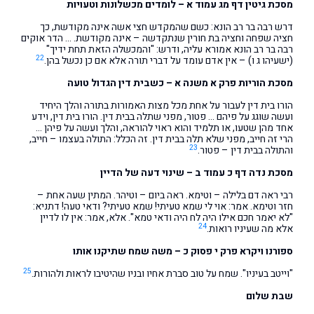
מסכת גיטין דף מג עמוד א – לומדים מכשלונות וטעויות
דרש רבה בר רב הונא: כשם שהמקדש חצי אשה אינה מקודשת, כך
חציה שפחה וחציה בת חורין שנתקדשה – אינה מקודשת. … הדר אוקים
רבה בר רב הונא אמורא עליה, ודרש: "והמכשלה הזאת תחת ידיך"
22
(ישעיהו ג ו) – אין אדם עומד על דברי תורה אלא אם כן נכשל בהן.
מסכת הוריות פרק א משנה א – כשבית דין הגדול טועה
הורו בית דין לעבור על אחת מכל מצות האמורות בתורה והלך היחיד
ועשה שוגג על פיהם … פטור, מפני שתלה בבית דין. הורו בית דין, וידע
אחד מהן שטעו, או תלמיד והוא ראוי להוראה, והלך ועשה על פיהן …
הרי זה חייב, מפני שלא תלה בבית דין. זה הכלל: התולה בעצמו – חייב,
23
והתולה בבית דין – פטור.
מסכת נדה דף כ עמוד ב – שינוי דעה של הדיין
רבי ראה דם בלילה – וטימא. ראה ביום – וטיהר. המתין שעה אחת –
חזר וטימא. אמר: אוי לי שמא טעיתי! שמא טעיתי? ודאי טעה! דתניא:
"לא יאמר חכם אילו היה לח היה ודאי טמא". אלא, אמר: אין לו לדיין
24
אלא מה שעיניו רואות.
ספורנו ויקרא פרק י פסוק כ – משה שמח שתיקנו אותו
25
"וייטב בעיניו". שמח על טוב סברת אחיו ובניו שהיטיבו לראות ולהורות.
שבת שלום