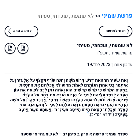
פרשת שמיני
>>
לא שמעתי, שכחתי, טעיתי
חזור לפרשה
לנושא הבא
לא שמעתי, שכחתי, טעיתי
פרשת שמיני, תשע"ו
עדכון אחרון: 19/12/2023
וְאֵת שְׂעִיר הַחַטָּאת דָּרֹשׁ דָּרַשׁ מֹשֶׁה וְהִנֵּה שֹׂרָף וַיִּקְצֹף עַל אֶלְעָזָר וְעַל
אִיתָמָר בְּנֵי אַהֲרֹן הַנּוֹתָרִם לֵאמֹר: מַדּוּעַ לֹא אֲכַלְתֶּם אֶת הַחַטָּאת
בִּמְקוֹם הַקֹּדֶשׁ כִּי קֹדֶשׁ קָדָשִׁים הִוא וְאֹתָהּ נָתַן לָכֶם לָשֵׂאת אֶת עֲוֹן
הָעֵדָה לְכַפֵּר עֲלֵיהֶם לִפְנֵי ה': הֵן לֹא הוּבָא אֶת דָּמָהּ אֶל הַקֹּדֶשׁ
פְּנִימָה אָכוֹל תֹּאכְלוּ אֹתָהּ בַּקֹּדֶשׁ כַּאֲשֶׁר צִוֵּיתִי: וַיְדַבֵּר אַהֲרֹן אֶל מֹשֶׁה
הֵן הַיּוֹם הִקְרִיבוּ אֶת חַטָּאתָם וְאֶת עֹלָתָם לִפְנֵי ה' וַתִּקְרֶאנָה אֹתִי
כָּאֵלֶּה וְאָכַלְתִּי חַטָּאת הַיּוֹם הַיִּיטַב בְּעֵינֵי ה': וַיִּשְׁמַע מֹשֶׁה וַיִּיטַב
1
בְּעֵינָיו:
(ויקרא י טז-כ).
ספרא שמיני פרשה א פרק ב סימן יב – לא שמעתי או שטעה