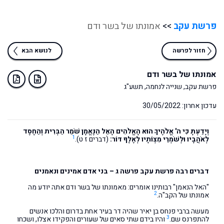
פרשת עקב
>>
אמונתו של בשר ודם
חזור לפרשה
לנושא הבא
אמונתו של בשר ודם
פרשת עקב, שנייה לנחמה, תשע"ג
עדכון אחרון: 30/05/2022
וְיָדַעְתָּ כִּי ה' אֱלֹהֶיךָ הוּא הָאֱלֹהִים הָאֵל הַנֶּאֱמָן שֹׁמֵר הַבְּרִית וְהַחֶסֶד
1
לְאֹהֲבָיו וּלְשֹׁמְרֵי מִצְוֹתָיו לְאֶלֶף דּוֹר:
(דברים ז ט).
דברים רבה פרשת עקב פרשה ג – בני אדם אמינים ונאמנים
"האל הנאמן" רבותינו אומרים: מאמונתו של בשר ודם אתה יודע מה
2
אמונתו של הקב"ה.
מעשה ברבי פנחס בן יאיר שהיה דר בעיר אחת בדרום והלכו אנשים
3
להתפרנס שם.
והיו בידם שתי סאים של שעורים והפקידו אצלו, ושכחו