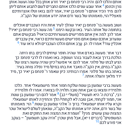
אותם והלכו להם. והיה רבי פנחס בן יאיר זורע אותן בכל שנה ועשה אותן
4
גורן וכונסן.
אחר שבע שנים הלכו אותם החברים לשם לתבוע אותם ליתן
להם. מיד הכיר אותם ר' פנחס בן יאיר, אמר להם: בואו וטלו אוצרותיכם
מאצלי! הוי, מאמונתו של בשר ודם אתה יודע אמונתו של הקב"ה.
ושוב מעשה בר' פנחס בן יאיר שהלך לעיר אחת והיו העכברים אוכלים
5
בתחומה של אותה העיר. באו ובקשו הימנו.
מה עשה רבי פנחס בן יאיר?
אמר להן: למה אין אתם מפרישים מעשרותיכם כראוי? מבקשים אתם
שנערוב אתכם שאם אתם מפרישים מעשרותיכם כראוי, אין עכברים
6
אוכלין עוד? אמרו לו: הן. עָרַב אותם והלכו העכברים ולא נראו עוד.
דבר אחר: מעשה באדם אחד שהיה חופר שִׁיחים לרבים. בתו היתה
הולכת בדרך ובאת לעבור בנהר ושטפָהּ. באו ואמרו לו לרבי פנחס: כך
הגיע לבתו של פלוני. אמר להם: אי אפשר! כיון שהיה עושה רצונו של
הקב"ה במים, אין הקב"ה מאבד את בתו במים! מיד נפלה צוחה בעיר:
באתה בתו של פלוני. אמרו רבותינו: כיון שאמר ר' פנחס בן יאיר כך, מיד
7
ירד מלאך והעלה אותה.
מעשה ברבי שמעון בן שטח שלקח חמור אחד מישמעאלי אחד. הלכו
תלמידיו ומצאו בו אבן אחת טובה תלויה לו בצוארו. אמרו לו תלמידיו:
8
רבי, "ברכת ה' היא תעשיר" (משלי י כב).
אמר להם רבי שמעון בן שטח:
אני, חמור לקחתי, אבן טובה לא לקחתי! הלך והחזירָהּ לאותו ישמעאלי.
9
וקרא עליו אותו ישמעאלי: ברוך ה' אלהי שמעון בן שטח.
הוי: מאמונתו
של בשר ודם, אתה יודע אמונתו של הקב"ה, שנאמן לשלם לישראל שכר
המצות שהן עושים. מנין? "ושמרת את המצוה ואת החוקים ואת
המשפטים" (דברים ז יא), אבל מתן שכרן "והיה עקב תשמעון" – בעקב
10
אני פורע לכם.