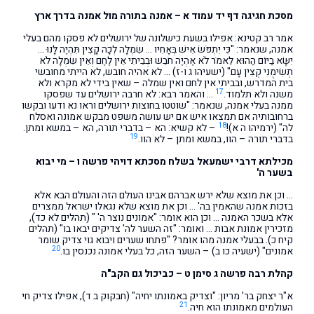
מסכת חגיגה דף יד עמוד א – אמנה בתורה מול אמנה בדרך ארץ
אמר רב קטינא: אפילו בשעת כישלונה של ירושלים לא פסקו מהם בעלי
אמנה, שנאמר: "כִּי יִתְפֹּשׂ אִישׁ בְּאָחִיו … שִׂמְלָה לְכָה קָצִין תִּהְיֶה לָּנוּ …
יִשָּׂא בַיּוֹם הַהוּא לֵאמֹר לֹא אֶהְיֶה חֹבֵשׁ וּבְבֵיתִי אֵין לֶחֶם וְאֵין שִׂמְלָה לֹא
תְשִׂימֻנִי קְצִין עָם" (ישעיהו ג ו-ז) … לא אהיה חובש, לא הייתי מחובשי
בית המדרש, ובביתי אין לחם ואין שמלה – שאין בידי לא מקרא ולא
17
משנה ולא תלמוד.
… והאמר רבא: לא חרבה ירושלים עד שפסקו
ממנה בעלי אמנה, שנאמר: "שוטטו בחוצות ירושלים וראו נא ודעו ובקשו
ברחובותיה אם תמצאו איש אם יש עושה משפט מבקש אמונה ואסלח
18
לה" (ירמיהו ה א)!
– לא קשיא: הא – בדברי תורה, הא – במשא ומתן.
19
בדברי תורה – הוו, במשא ומתן – לא הוו.
מכילתא דרבי ישמעאל בשלח מסכתא דויהי פרשה ו – מי יבוא
בשער ה'
… וכן את מוצא שלא ירש אברהם אבינו העולם הזה והעולם הבא אלא
בזכות אמנה שהאמין בה' … וכן את מוצא שלא נגאלו ישראל ממצרים
אלא בשכר האמנה … וכן הוא אומר: "אמונים נוצר ה' " (תהלים לא כד),
מזכירין אמונת אבות … ואומר: "זה השער לה' צדיקים יבאו בו" (תהלים
קיח כ). בבעלי אמנה מהו אומר? "פתחו שערים ויבוא גוי צדיק שומר
20
אמונים" (ישעיה כו ב) – השער הזה, כל בעלי אמונה נכנסין בו.
קהלת רבה פרשה ג סימן ט – כביכול גם הקב"ה
א"ר יצחק בר' מריון: "וצדיק באמונתו יחיה" (חבקוק ב ד), אפילו צדיק חי
21
העולמים מאמונתו הוא חיה.