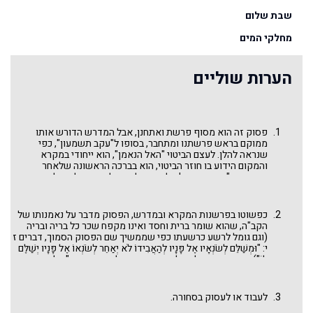
שבת שלום
מחלקי המים
הערות שוליים
פסוק זה הוא מסוף פרשת ואתחנן, אבל המדרש הדורש אותו
ממוקם בראש פרשתנו ומתחבר, בסופו ל"עקב תשמעון", כפי
שנראה להלן. לעצם הביטוי "האל הנאמן", הוא ייחודי במקרא
והמקום הידוע בו חוזר הביטוי, הוא בברכה הראשונה שלאחר
ההפטרה: "ברוך אתה ה' אלוהינו מלך העולם, צור כל העולמים, צדיק
בכל הדורות, האל הנאמן האומר ועושה, המדבר ומקיים שכל דבריו
אמת וצדק וכו' ". אבל במקרא, נראה שהמקבילה, בלשון קצת שונה,
היא בספר דברים עצמו פרק לב פסוק ד, שירת האזינו: "הַצּוּר תָּמִים
כפשוטו בפרשנות המקרא ובמדרש, הפסוק מדבר על נאמנותו של
פָּעֳלוֹ כִּי כָל דְּרָכָיו מִשְׁפָּט אֵל אֱמוּנָה וְאֵין עָוֶל צַדִּיק וְיָשָׁר הוּא". וגם
הקב"ה, שהוא שומר ברית וחסד ואינו מקפח שכר כל בריה ובריה
היא מיוחדת אם לא יחידה במקרא.
(וגם גומל לרשע כרשעתו כפי שממשיך שם הפסוק הסמוך, דברים ז
י: "וּמְשַׁלֵּם לְשֹׂנְאָיו אֶל פָּנָיו לְהַאֲבִידוֹ לֹא יְאַחֵר לְשֹׂנְאוֹ אֶל פָּנָיו יְשַׁלֶּם
לוֹ"). כך מבין זאת למשל מדרש תנאים לדברים טו ח: "וכל מי שהוא
נותן צדקה לפועלי תורה הקב"ה שומרו לאלף דור דכתיב: וידעת כי
ה' אלהיך הוא האלהים האל הנאמן שומר הברית והחסד לאוהביו
ולשומרי מצותיו לאלף דור"; וכך מפרש גם רמב"ן על הפסוק: "ועוד
לעבוד או לעסוק בסחורה.
תדע מזה שהוא האל הנאמן - שלא ישוב דברו ריקם, והוא שומר