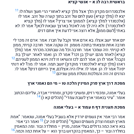
בראשית רבה לג א – אנשי קציא
11
אלכסנדרוס מקדון הלך אצל מלך קציא לאחורי הרי חשך ושלח לו.
יצא לו (מלך קציא) טעון לחם של זהב בתוך קערה של זהב. אמר לו
(אלכסנדר למלך קציא): לממונך אני צריך? אמר לו (מלך קציא
לאלכסנדר): ולא היה לך מה לאכול בארצך שבאת לכאן? אמר לו: לא
באתי [לשם ממון], אלא רוצה אני לדעת איך אתם דנים.
יום אחד ישב אצלו. בא אדם אחד וקבל על חברו. אמר: אדם זה מכר לי
חורבה אחת ומצאתי בתוכה מטמון. זה שקנה אמר: חורבה קניתי, ממון
לא קניתי. וזה שמכר אמר: חורבה וכל מה שבתוכה מכרתי. אמר (מלך
קציא) לאחד מהם: יש לך בן זכר? אמר לו: הן. ואמר לאחר: יש לך בת
12
נקבה? אמר לו הן. אמר להם: לכו והשיאו זו לזה ויהא הממון לשניהם.
ראהו (מלך קציא לאלכסנדר מוקדון) יושב תמה. אמר לו: מה? לא דנתי
יפה? אמר לו: הן. אמר לו: אילו היה אצלכם, איך הייתם דנים? אמר לו:
13
הורגים זה וזה והמלכות נוטלת ממון שניהם.
מסכת דרך ארץ פרק המינין הלכה טו – מי הם נאמני ארץ
בעלי אמנה, ומכסי רזים, ומשיבי פקדון, ומחזירי אבדה, עליהם הכתוב
14
אומר: "עיני בנאמני ארץ לשבת עמדי" (תהלים קא ו).
מסכת תענית דף ח עמוד א – בעלי אמנה
אמר רבי אמי: אין גשמים יורדין אלא בשביל בעלי אמנה, שנאמר: "אמת
15
מארץ תצמח וצדק משמים נשקף" (תהלים פה יב).
ואמר רבי אמי:
בוא וראה כמה גדולים בעלי אמנה, מניין – מחולדה ובור. ומה המאמין
16
בחולדה ובור – כך, המאמין בהקדוש ברוך הוא – על אחת כמה וכמה.