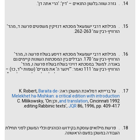
. גזרה שווה בלשון התנאים – 'דין': 'הרי אתה דן'.
. מכילתא דרבי ישמעאל מסכתא דנזיקין משפטים פרשה ד, מהד'
הורוויץ-רבין עמ' 262-263.
. מכילתא דרבי ישמעאל מסכתא דויסע בשלח פרשה ה, מהד'
הורוויץ-רבין עמ' 170. הבדלים בין המסכתות השונות קיימים גם
באגדה. למשל: במסכתא דויהי בשלח בשלח פרשה ו, מהד'
הורוויץ-רבין עמ' 111 נאמר: "'וינער ה' את מצרים' (שמות י"ד, כז) –
כאדם שמנער את הקדירה התחתון עולה למעלה ועליון יורד למטה".
אולם במסכתא דשירתא בשלח פרשה ב, מהד' הורוויץ-רבין עמ'
124, טביעת המצרים בים מתוארת באופן שונה: "'סוס ורוכבו' מגיד
שהסוס קשור ברוכבו ורוכבו קשור בסוס – עולים למרום ויורדים
. על ברייתא דמלאכת המשכן ראה:K. Robert,
Baraita de-
לתהום, ואין נפרדים זה מזה. משל לאדם שזרק שני כלים לאויר,
Melekhet ha-Mishkan: a critical edition with introduction
ונפרדים הן מיד זה מזה, אבל כאן 'סוס ורוכבו' יחד 'רמה' 'ירה'. כתוב
and translation
, Cincinnati 1992, וכן:C. Milikowsky, ‘On
אחד אומר 'רמה בים' וכתוב אחד אומר 'ירה בים' כיצד יתקיימו שני
editing Rabbinic texts’,
JQR
86, 1996, pp. 409-417.
כתובים הללו? רמה שהיו עולין למרום וירה שהיו יורדים לתהום".
. פרשת מילואים עוסקת בקידוש הכוהנים וכלי המשכן לפני תחילת
העבודה במשכן בפעם הראשונה.