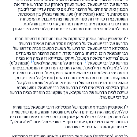
מדרשו של רבי ישמעאל, כאשר העורך האחרון של המדרש איחד את
הסגנון ואת המונחים של החיבור כולו, אם כי נותרו עדיין הבדלים בין
המסכתות. מ' כהנא (המכילתות) טען, שקשרי גומלין בין המסכתות
השונות במדרש ויחידות ספרותיות שחוצות את גבולות המסכתות
מעידים כי המסכות אינן ברייתות נפרדות, אף כי ייתכן שחלוקת
המכילתא לתשע מסכתות נעשתה בידי מסרנים, ולא יצאה מידי העורך.
י"נ אפשטיין שיער, שניתן להתחקות על שתי חטיבות מדרשיות מבית
מדרשו של רבי ישמעאל על הפרקים מספר שמות שאינם נדרשים
במכילתא דרבי ישמעאל. המדרש על מעשה המשכן מבית מדרשו של
רבי ישמעאל רוכז, לדעתו, בחיבור נפרד, דוגמת החיבור המצוי בידינו
בשם 'ברייתא דמלאכת המשכן', וייתכן שברייתא זו עצמה היא מבית
18
17
מדרשו של רבי ישמעאל.
המדרש על פרשת המילואים
(שמות כ"ט)
כלול ב'מכילתא דמילואים', שהיא החטיבה המדרשית העוסקת בביצוע
שבעת ימי המילואים כפי שהוא מתואר בוויקרא ח'. חטיבה מדרשית זו
משוקעת בתוך מדרש התנאים תורת כוהנים (ספרא) על ספר ויקרא,
שהוא חיבור מבית מדרשו של רבי עקיבא. אולם, א' שמאע חולק על
שיוך מכילתא דמילואים לבית מדרשו של רבי ישמעאל, וטוען שהיא
שייכת לבית מדרשו של רבי עקיבא, אך שוקעו בה חומרים מבית מדרשו
של רבי ישמעאל.
י"נ אפשטיין הסביר את תוכנה של המכילתא דרבי ישמעאל בכך שהיא
כוללת למעשה את העניינים ההלכתיים שבספר שמות, והפרשות שאינן
הלכתיות אך נכללו במכילתא הן אותן שנקראו בציבור בימים טובים בבית
הכנסת: יציאת מצרים וקריעת ים סוף – בשביעי של פסח, "ויבֹא עמלק"
– בפורים, ומעמד הר סיני – בשבועות.
מ' כהנא (המכילתות) מערער על הסבריו של אפשטיין לתוכן המכילתא,