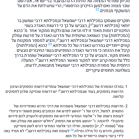
מכיוון שפרטי המצווה של נתינת הדם הם עבור בני ישראל, אם לשם
שכר מצווה ואם למען הזיכרון ההיסטורי, הרי שיש לתת את הדם על
22
המשקוף מבפנים.
חוקרים שעסקו במכילתא דרבי ישמעאל ובמכילתא דרבי שמעון בר
יוחאי (מכילתא דרשב"י), הצביעו על כך כי דרשות האגדה בשני
החיבורים דומות מאוד זו לזו ונראה שהם נלקחו ממקור אחד. מ' כהנא
(המכילתות) ערך השוואה שיטתית של מדרש האגדה על פרשת עמלק
במכילתא דרבי ישמעאל ובמכילתא דרשב"י, והגיע למספר מסקנות על
23
קווים ייחודיים במדרש האגדה של כל מכילתא.
כהנא (המכילתות)
קיבל את ההנחה כי מדרשי האגדה המופיעים בשני החיבורים נובעים
מאותו מקור, והצביע על כך כי המכילתא דרבי ישמעאל שומרת בדרך
כלל על נוסח קרוב יותר למקור מאשר המכילתא דרשב"י. המעלה
היחסית של מסורת המכילתא דרבי ישמעאל מתבטאת, לדעתו,
בשלושה תחומים עיקריים:
במרכז המסורת של המכילתא דרבי ישמעאל עומדים דרשות הפסוקים ועיגון
הדרשות בפסוקים, בעוד שבמכילתא דרשב"י יש דרשות שהזיקה שלהן לפסוקים
קלושה.
הדרשות במכילתא דרבי ישמעאל משמרות את דרכי הדרש האופייניות של
התנאים. למשל, דרכו של ר' יהושע לפרש את הכתובים באופן פשטני ורציונלי
לעומת גישתו של ר' אלעזר המודעי לדרוש את הפסוקים ולהעניק להם פירוש
סימבולי. לדוגמה: ר' יהושע מפרש את הפסוק "ויחלֹש יהושע את עמלק ואת
עמו" (שמות י"ז, יג) כפשוטו, ואילו רבי אלעזר המודעי דורש לשון נוטריקון
24
בפסוק, ודורש בו כל מילה ומילה.
לעומת זאת במכילתא דרשב"י לא תמיד באה
לידי ביטוי גישתו הייחודית של כל תנא.