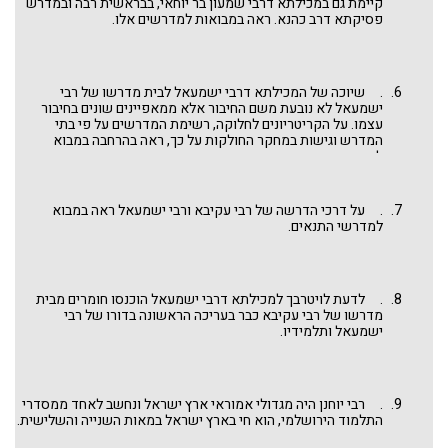
קיימת גם במכילתא דרבי שמעון בר יוחאי, בבראשית רבה ובמדרש
פסיקתא דרב כהנא. ראה במבואות למדרשים אלו.
. שיוכה של המכילתא דרבי ישמעאל לבית מדרשו של רבי
ישמעאל לא נובעת משם החיבור אלא ממאפיינים שונים בחיבור
עצמו. על הקריטריונים לחלוקה, רשימת המדרשים על פי בתי
המדרש וגישות במחקר החולקות על כך, ראה בהרחבה במבוא
למדרשי התנאים.
. על דרכי הדרשה של רבי עקיבא ורבי ישמעאל ראה במבוא
למדרשי התנאים.
. לדעת לויטרבך למכילתא דרבי ישמעאל הוכנסו חומרים מבית
מדרשו של רבי עקיבא כבר בעריכה הראשונה בדורו של רבי
ישמעאל ותלמידיו.
. רבי יוחנן היה מגדולי אמוראי ארץ ישראל ונחשב לאחד ממסדרי
התלמוד הירושלמי, הוא חי בארץ ישראל במאות השנייה והשלישית.