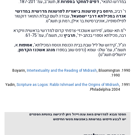
במדרש התנאי',
דפים למחקר בספרות
8, תשנ"ב, עמ' 187-201.
ר' רביב,
היחס בין פרשנות ביאורית לפרשנות מדרשית במדרשי
אגדה במכילתא דרבי ישמעאל
, עבודה לשם קבלת התואר דוקטור
לפילוסופיה, אוניברסיטת בר אילן, רמת גן תשנ"ט.
י"מ תא-שמע, 'פירוש אשכנזי-צרפתי קדום למדרשי בראשית וויקרא
רבה, מכילתא וספרי בכתב-יד',
תרביץ
נה, תשמ"ו, עמ' 61-75.
הנ"ל, 'קידוש של ליל שבת בבית הכנסת ונוסח המכילתא',
אסופות
א,
תשמ"ז, עמ' שלג- שמא (נדפס שוב בספרו
מנהג אשכנז הקדמון
,
ירושלים תשנ"ט).
Boyarin,
Intertextuality and the Reading of Midrash
, Bloomington
1990.
Yadin,
Scripture as Logos: Rabbi Ishmael and the Origins of Midrash
,
Philadelphia 2004.
הספר מבוא למדרשים מאת ענת רייזל ניתן לרכישה בחנויות הספרים
יש לבצע חיפוש במרשתת באמצעות מנועי החיפוש