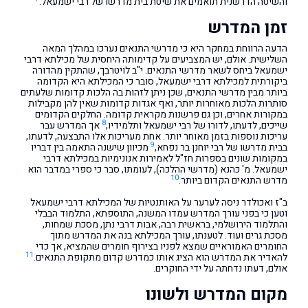
והשיטה הדרשנית תואמים את שיטת בית מדרשו של רבי ישמעאל.
זמן המדרש
הדעה הרווחת במחקר היא כי מדרשי התנאים נערכו במהלך המאה
השלישית. אולם, יש המצביעים על קדימותה היחסית של מכילתא דרבי
ישמעאל ביחס לשאר מדרשי התנאים. י"ב לויטרבך, שהתקין מהדורה
ביקורתית למכילתא דרבי ישמעאל, סובר כי המכילתא היא הקדומה
ביותר מבין מדרשי התנאים, שכן ניתן לזהות בה הלכות קדומות שלעתים
סותרות הלכות מאוחרות יותר, ואף אגדות קדומות שאין להן מקבילות
במקורות אחרים, וכן גם פרשנות מקראית קדומה. החלקים הקדומים
8
שייכים, לדעתו, לדורו של רבי ישמעאל ותלמידיו,
אך המדרש עבר
עריכות נוספות בזמן מאוחר יותר. אחת מעריכות אלו התבצעה, לדעתו,
9
בבית מדרשו של רבי יוחנן בר נפחא,
מכיוון שישנה התאמה בין דבריו
במקומות שונים בספרות חז"ל לאמירות אנונימיות במכילתא דרבי
ישמעאל. מ' כהנא (מדרשי ההלכה), לעומתו, סבר כי ספרי במדבר הוא
10
מדרש התנאים הקדום ביותר.
ב"ז ואכולדר ניסה לערער על האותנטיות של המכילתא דרבי ישמעאל
וטען כי בפני עורך המדרש עמדו המשנה, התוספתא, התלמוד הבבלי
והתלמוד הירושלמי, בראשית רבה, אבות דרבי נתן, מסכת שמחות,
מסכת גרים ועוד. לטענתו, עורך המכילתא בנה את המדרש מתוך
החומרים האמוראיים שמצא לפניו בצירוף חומרים שהמציא, אך כדי
11
להאדיר את המדרש הוא הציג אותו כמדרש קדום מתקופת התנאים.
אולם, דעתו נדחתה על ידי החוקרים.
מקום המדרש ולשונו