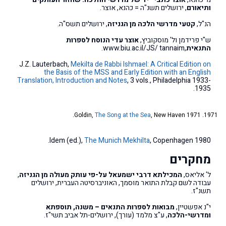
ותיאורם
, ירושלים תשנ"ה = כהנא, אוצר.
הנ"ל,
קטעי מדרשי הלכה מן הגניזה
, ירושלים תשס"ה.
ש"י פרידמן ול' מוסקוביץ,
אוצר עדי הנוסח לספרות
התנאית
,www.biu.ac.il/JS/ tannaim.
J.Z. Lauterbach,
Mekilta de Rabbi Ishmael: A Critical Edition on
the Basis of the MSS and Early Edition with an English
Translation, Introduction and Notes
, 3 vols., Philadelphia 1933-
1935.
Goldin,
The Song at the Sea
, New Haven 1971.
Idem (ed.),
The Munich Mekhilta
, Copenhagen 1980.
מחקרים
ל' אליאס,
המכילתא דרבי ישמעאל על-פי עותק מעולה מן הגניזה
,
עבודה לשם קבלת התואר מוסמך, האוניברסיטה העברית, ירושלים
תשנ"ז.
י"נ אפשטיין,
מבואות לספרות התנאים
–
משנה, תוספתא
ומדרשי-הלכה
, ע"צ מלמד (עורך), ירושלים-תל אביב תשי"ז.