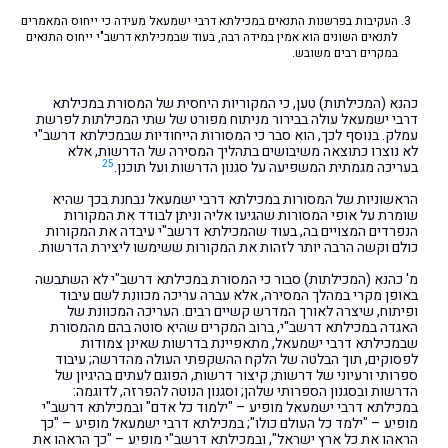
העקיבות בפרשנות התנאים במכילתא דרבי ישמעאל מעידה כי ייחוס המאמרים
לתנאים השונים הוא אמין במידה רבה, בעוד שבמכילתא דרשב"י ייחוס התנאים
במקרים רבים משובש.
כהנא (המכילתות) טען, כי המקוריות היחסית של המסורת במכילתא
דרבי ישמעאל עולה בבירור מניתוח מפורט של שתי המכילתות לפרשת
עמלק. בנוסף לכך, הוא סבר כי המסורות הייחודיות שבמכילתא דרשב"י
לא נוצרו כתוצאה משיבושים בתהליך המסירה של הדרשות, אלא
25
בעריכה מגמתית המשפיעה על סגנון הדרשות ועל תוכנן.
הראשוניות של המסורות במכילתא דרבי ישמעאל נבחנת בכך שהיא
שומרת על אופי המסורות שהגיעו אליה וניתן לבודד את המקורות
הנפרדים המצויים בה, בעוד שהמכילתא דרשב"י עיבדה את המקורות
כולם וקשה הרבה יותר לזהות את המקורות ששימשו ליצירת הדרשות.
מ' כהנא (המכילתות) סבור כי המסורת במכילתא דרשב"י לא השתבשה
באופן מקרי במהלך המסירה, אלא עברה עריכה מכוונת לשם עיבוד
ופיתוח, שיצרה לאורך המדרש קשיים רבים. העריכה המכוונת של
האגדה במכילתא דרשב"י, ברוב המקרים שהיא סוטה בהם מהמסורת
שבמכילתא דרבי ישמעאל, מתאפיינת בדרשות שאינן צמודות
לפסוקים, תוך הבלטה של הלקח ההשקפתי העולה מהדרשה; עיבוד
ספרותי ורעיוני של דרשות; קיצור דרשות, הפוגם לעתים בהיגיון של
הדרשות ובסגנון הספרותי שלהן; וסגנון הנוטה להפרזה, לדוגמה:
במכילתא דרבי ישמעאל מופיע – "ילמוד כל אדם" ובמכילתא דרשב"י
מופיע – "ילמד כל העולם כולו"; במכילתא דרבי ישמעאל מופיע – "כך
הראהו את כל ארץ ישראל", ובמכילתא דרשב"י מופיע – "כך הראהו את