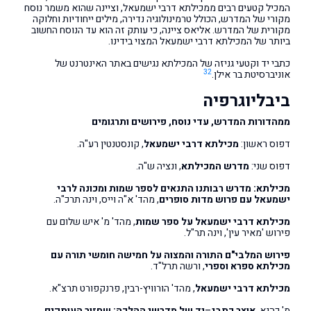
המכיל קטעים רבים ממכילתא דרבי ישמעאל, וציינה שהוא משמר נוסח
מקורי של המדרש, הכולל טרמינולוגיה נדירה, מילים ייחודיות וחלוקה
מקורית של המדרש. אליאס ציינה, כי עותק זה הוא עד הנוסח החשוב
ביותר של המכילתא דרבי ישמעאל המצוי בידינו.
כתבי יד וקטעי גניזה של המכילתא נגישים באתר האינטרנט של
32
אוניברסיטת בר אילן.
ביבליוגרפיה
ממהדורות המדרש, עדי נוסח, פירושים ותרגומים
דפוס ראשון:
מכילתא דרבי ישמעאל
, קונסטנטין רע"ה.
דפוס שני:
מדרש המכילתא
, ונציה ש"ה.
מכילתא:
מדרש רבותנו התנאים לספר שמות ומכונה לרבי
ישמעאל עם פרוש מדות סופרים
, מהד' א"ה וייס, וינה תרכ"ה.
מכילתא דרבי ישמעאל על ספר שמות
, מהד' מ' איש שלום עם
פירוש 'מאיר עין', וינה תר"ל.
פירוש המלבי"ם התורה והמצוה על חמישה חומשי תורה עם
מכילתא ספרא וספרי
, ורשה תרל"ד.
מכילתא דרבי ישמעאל
, מהד' הורוויץ-רבין, פרנקפורט תרצ"א.
מ' כהנא,
אוצר כתבי
–
יד של מדרשי ההלכה: שחזור העותקים