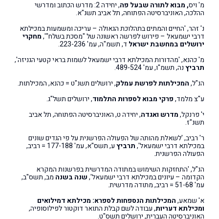
מ' ויס
, מבוא לתורה שבעל פה
, יחידה 2: מדרש הכתוב ומדרשי
ההלכה, האוניברסיטה הפתוחה, תל אביב תשנ"א.
נ' זהר, 'החיים והמתים בתהלוכת הגאולה – עריכה ומשמעות במכילתא
דרבי ישמעאל – פירוש לפרשה ראשונה של "מסכת בשלח"',
מחקרי
ירושלים במחשבת ישראל
ד, תשמ"ה, עמ' 223-236.
מ' כהנא, 'מהדורות המכילתא דרבי ישמעאל לשמות בראי קטעי הגניזה',
תרביץ
נה, תשמ"ו, עמ' 489-524.
הנ"ל,
המכילתות לפרשת עמלק
, ירושלים תשנ"ט = כהנא, המכילתות.
ע"צ מלמד,
פרקי מבוא לספרות התלמוד
, ירושלים תשל"ג.
י' פרנקל,
מדרש ואגדה
, יחידה ט, האוניברסיטה הפתוחה, תל אביב
תשנ"ז.
ר' רביב, 'לשאלת מהותה של הפעולה הפרשנית על פי הגדים שונים
במכילתא דרבי ישמעאל',
תרביץ
ע, תשס"א, עמ' 177-188 = רביב,
הפעולה הפרשנית.
הנ"ל, 'התחזקות השימוש במתודה המדרשית בפרשנות המקרא
הקדומה – עיונים במכילתא דרבי ישמעאל',
שנה בשנה
מב, תשס"ב,
עמ' 51-68 = רביב, מתודה מדרשית.
א' שמאע,
המכילתות הנספחות לספרא: מכילתא דמילואים
ומכילתא דעריות
, עבודה לשם קבלת התואר דוקטור לפילוסופיה,
האוניברסיטה העברית, ירושלים תשס"ט.