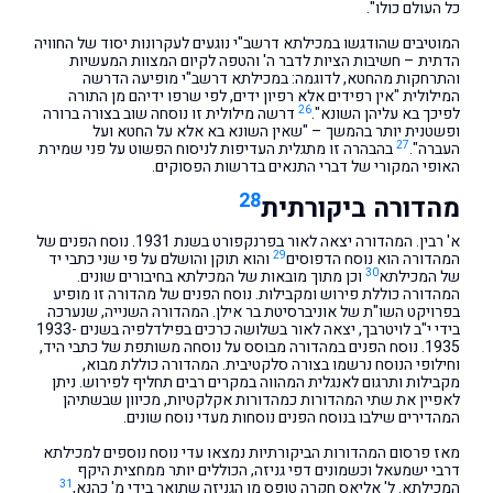
כל העולם כולו".
המוטיבים שהודגשו במכילתא דרשב"י נוגעים לעקרונות יסוד של החוויה
הדתית – חשיבות הציות לדבר ה' והטפה לקיום המצוות המעשיות
והתרחקות מהחטא, לדוגמה: במכילתא דרשב"י מופיעה הדרשה
המילולית "אין רפידים אלא רפיון ידים, לפי שרפו ידיהם מן התורה
26
לפיכך בא עליהן השונא".
דרשה מילולית זו נוסחה שוב בצורה ברורה
ופשטנית יותר בהמשך – "שאין השונא בא אלא על החטא ועל
27
העברה".
בהבהרה זו מתגלית העדיפות לניסוח הפשוט על פני שמירת
האופי המקורי של דברי התנאים בדרשות הפסוקים.
28
מהדורה ביקורתית
א' רבין. המהדורה יצאה לאור בפרנקפורט בשנת 1931. נוסח הפנים של
29
המהדורה הוא נוסח הדפוסים
והוא תוקן והושלם על פי שני כתבי יד
30
של המכילתא
וכן מתוך מובאות של המכילתא בחיבורים שונים.
המהדורה כוללת פירוש ומקבילות. נוסח הפנים של מהדורה זו מופיע
בפרויקט השו"ת של אוניברסיטת בר אילן. המהדורה השנייה, שנערכה
בידי י"ב לויטרבך, יצאה לאור בשלושה כרכים בפילדלפיה בשנים 1933-
1935. נוסח הפנים במהדורה מבוסס על נוסחה משותפת של כתבי היד,
וחילופי הנוסח נרשמו בצורה סלקטיבית. המהדורה כוללת מבוא,
מקבילות ותרגום לאנגלית המהווה במקרים רבים תחליף לפירוש. ניתן
לאפיין את שתי המהדורות כמהדורות אקלקטיות, מכיוון שבשתיהן
המהדירים שילבו בנוסח הפנים נוסחות מעדי נוסח שונים.
מאז פרסום המהדורות הביקורתיות נמצאו עדי נוסח נוספים למכילתא
דרבי ישמעאל וכשמונים דפי גניזה, הכוללים יותר ממחצית היקף
31
המכילתא. ל' אליאס חקרה טופס מן הגניזה שתואר בידי מ' כהנא,