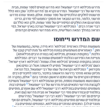
מדרש מכילתא דרבי ישמעאל הוא מדרש תנאים לספר שמות, מבית
מדרשו של רבי ישמעאל. המדרש נקרא גם 'מדרש הלכה' שכן הוא כולל
פרשנות לחלקים ההלכתיים של ספר שמות. אולם, מאחר שזהו מדרש
פרשני, כלומר, מדרש המבאר את פסוקי החומש לפי סדרם, הריהו
מפרש גם את החלקים הסיפוריים של ספר שמות, ולכן הוא כולל גם
1
דברי אגדה רבים.
המכילתא דרבי ישמעאל נערכה בארץ ישראל, כפי
הנראה במהלך המאה השלישית, והיא ממדרשי התנאים הקדומים.
שם המדרש וייחוסו
משמעות המילה הארמית 'מכילתא' היא מידה, שיטה, במשמעות של
2
חוק.
האמוראים משתמשים במונח מכילתא על מנת לציין קובץ של
3
הלכות.
בתקופת הגאונים, מכילתא (או בצורת הרבים מכילאתא)
מציינת את הפירוש ההלכתי לחומשים שמות עד דברים. המכילתא
כונתה בתקופת הגאונים 'מכילתא ואלה שמות' ו'מכילתא דארץ ישראל'.
השם 'מכילתא דרבי ישמעאל' מופיע לראשונה אצל רב נסים גאון
4
מקירואן.
המכילתא נקראת על שמו של רבי ישמעאל, ככל הנראה
מכיוון שהוא מוזכר בדרשה הראשונה בחיבור, בדומה לחיבורים רבים
5
נוספים הנקראים על שם החכם הראשון המוזכר בהם.
אולם, במקרה זה
השם נושא משמעות נוספת, מכיוון שהמכילתא דרבי ישמעאל משויכת
6
לקבוצת מדרשי התנאים מבית מדרשו של רבי ישמעאל.
פעמים רבות
משפטים המופיעים במכילתא דרבי ישמעאל ללא שם אומרם, מופיעים
בתלמודים ובמדרשים מפי רבי ישמעאל או מבית מדרשו (עם זאת,
קיימים גם 'תני רבי ישמעאל' ו'תנא דבי רבי ישמעאל' במדרשים
ובתלמודים שאינם מופיעים במכילתא דרבי ישמעאל, ולעתים הם אף
מנוגדים לה). החכמים המוזכרים במכילתא, המונחים המופיעים בה
7