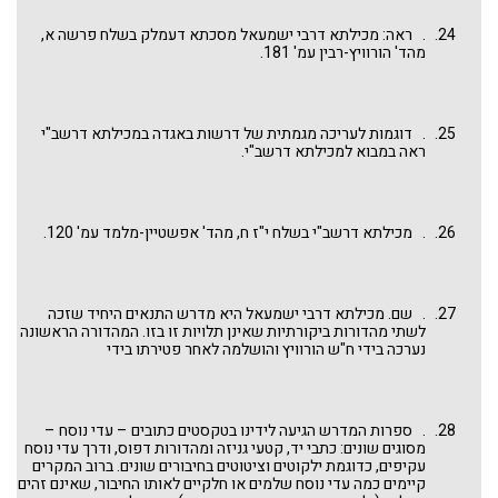
. ראה: מכילתא דרבי ישמעאל מסכתא דעמלק בשלח פרשה א,
מהד' הורוויץ-רבין עמ' 181.
. דוגמות לעריכה מגמתית של דרשות באגדה במכילתא דרשב"י
ראה במבוא למכילתא דרשב"י.
. מכילתא דרשב"י בשלח י"ז ח, מהד' אפשטיין-מלמד עמ' 120.
. שם.
מכילתא דרבי ישמעאל היא מדרש התנאים היחיד שזכה
לשתי מהדורות ביקורתיות שאינן תלויות זו בזו. המהדורה הראשונה
נערכה בידי ח"ש הורוויץ והושלמה לאחר פטירתו בידי
. ספרות המדרש הגיעה לידינו בטקסטים כתובים – עדי נוסח –
מסוגים שונים: כתבי יד, קטעי גניזה ומהדורות דפוס, ודרך עדי נוסח
עקיפים, כדוגמת ילקוטים וציטוטים בחיבורים שונים. ברוב המקרים
קיימים כמה עדי נוסח שלמים או חלקיים לאותו החיבור, שאינם זהים