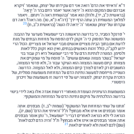
ד"א 'וראיתי את הדם' רואה אני דם עקידתו של יצחק, שנאמר 'ויקרא
אברהם שם המקום ההוא ה' יִראֶה אשר יאמר היום בהר ה' יֵרָאֶה'
(בראשית כ"ב, יד), ולהלן הוא אמר 'ובהשחית ראה ה' וינחם… ויאמר
למלאך המשחית רב עתה הרף ידך' (דה"א כ"א, טו). מה ראה? ראה דם
20
עקדתו של יצחק שנאמר 'ה' יִראה לו השה' (בראשית כ"ב, ח).
י' פרנקל הסביר, כי בדרשה הראשונה רבי ישמעאל מערער על ההבנה
הפשוטה של הפסוק כי ה' זקוק לדם הפסח על מזוזות הבתים על מנת
לדעת אם בתוך הבית מצויים אנשים מבני ישראל או מצריים. הכול הרי
ידוע לקב"ה, כולל זהות האנשים בבתים, ואין הוא זקוק כלל לאות
ולסימן. המטרה לנתינת הדם על פי רבי ישמעאל היא רק עבור בני
ישראל "בשכר מצווה שאתם עושים". ה' פוסח על מי שמקיים את
מצוותו. קיום מעשה המצווה הוא העיקר עבור ה', ולא פרטי המצווה,
החשובים רק לאדם לצורך קיום המצווה, ולא לאל המצַווה. הדרשה
השנייה מייחסת למעשה נתינת הדם על המזוזות משמעות סמלית, של
הזכרת עקדת יצחק. למצווה יש על פי דרשה זו משמעות של זיכרון
היסטורי.
המשמעות הרעיונית העומדת מאחורי דרשות אגדה אלו באה לידי ביטוי
בדרשה ההלכתית על מיקום נתינת הדם על המזוזות והמשקוף:
'ונתנו על שתי המזוזות ועל המשקוף' (שמות י"ב, ז). מבפנים. אתה
אומר מבפנים או אינו אלא מבחוץ? ת"ל 'וראיתי את הדם' (שם, יג),
הנראה לי ולא הנראה לאחרים דברי ר' ישמעאל, ר' נתן אומר מבפנים.
אתה אומר מבפנים או אינו אלא מבחוץ? ת"ל 'והיה הדם לכם לאות'
21
(שם) לכם לאות ולא לאחרים לאות.