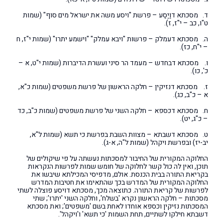
ד. מסכתא דוַיַסַע – פרשת "ויסע משה את ישראל מים סוף" (שמות
ט"ו, כב – י"ז, ז).
ה. מסכתא דעמלק – פרשות "ויבא עמלק" "וישמע יתרו" (שמות י"ז, ח
– י"ח, כז).
ו. מסכתא דבחדש – מעמד הר סיני ועשרת הדיברות (שמות י"ט, א –
כ', כו).
ז. מסכתא דנזיקין – חלקה הראשון של פרשת משפטים (שמות כ"א,
א – כ"ב, כג).
ח. מסכתא דכספא – חלקה השני של פרשת משפטים (שמות כ"ב, כד
– כ"ג, יט).
ט. מסכתא דשבתא – מצוות השבת בפרשת כי תשא (שמות ל"א,
יב-יז) ובפרשת ויקהל (שמות ל"ה, א-ג).
החלוקה המקורית של החיבור למסכתות נעשתה על פי שיקולים של
תוכן, ואין לה כול קשר לחלוקה של חומש שמות לפרשות הנקראות
בקריאת התורה בבית הכנסת. אולם, מדפיסי המכילתא שיבשו את
החלוקה המקורית של המדרש בכך שהתאימו את חטיבות המדרש
לפרשות של קריאת התורה. כתוצאה מכך, מסכתא דויסע פוצלה לשתי
מסכתות – חלקה הראשון נקרא 'בשלח', וחלקה השני 'יתרו'; שתי
המסכתות נזיקין וכספא אוחדו לאחת בשם 'משפטים'; ואת מסכתא
דשבתא חילקו לשתיים, תחת השמות 'כי תשא' ו'ויקהל'.