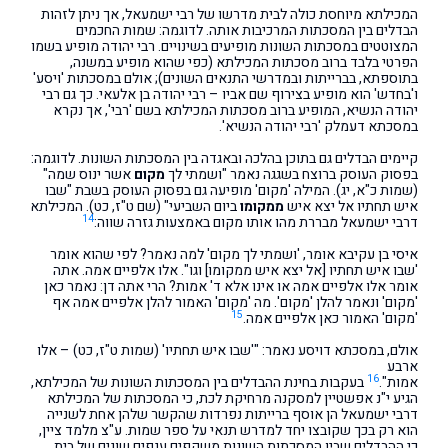
המכילתא מיוחסת כולה לבית מדרשו של רבי ישמעאל, אך ניתן לזהות
הבדלים בין המסכתות המרכיבות אותה. לדוגמה: שמות החכמים
המצוטטים במסכתות השונות מופיעים בשינויים. רבי יהודה מופיע בשמו
הפרטי בלבד ברוב מסכתות המכילתא (כפי שהוא מופיע במשנה,
בתוספתא, בברייתות ובמדרשי התנאים השונים); אולם במסכתות 'ויסע'
ו'בחדש' הוא מופיע בצירוף שם אביו – רבי יהודה בן אלעאי. כך גם רבי
יהודה הנשיא, המופיע ברוב מסכתות המכילתא בשם 'רבי', אך נקרא
במסכתא דעמלק 'רבי יהודה הנשיא'.
קיימים הבדלים גם בתוכן בהלכה ובאגדה בין המסכתות השונות. לדוגמה:
בפסוק העוסק ברוצח בשגגה נאמר "ושמתי לך
מקום
אשר ינוס שמה"
(שמות כ"א, יג). המילה 'מקום' מופיעה גם בפסוק העוסק בשבת "שבו
איש תחתיו אל יצא איש
ממקומו
ביום השביעי" (שם ט"ז, כט). המכילתא
14
דרבי ישמעאל מבררת מהו אותו מקום באמצעות גזרה שווה:
איסי בן עקיבא אומר, 'ושמתי לך מקום' למה נאמר? לפי שהוא אומר
'שבו איש תחתיו [אל יצא איש ממקומו] וגו". אלו אלפיים אמה. אתה
אומר אלו אלפיים אמה או אינו אלא ד' אמות? הרי אתה דן: נאמר כאן
'מקום' ונאמר להלן 'מקום'. מה 'מקום' האמור להלן אלפיים אמה אף
15
'מקום' האמור כאן אלפיים אמה.
אולם, במסכתא דויסע נאמר: "'שבו איש תחתיו' (שמות ט"ז, כט) – אלו
ארבע
16
אמות".
בעקבות בחינת ההבדלים בין המסכתות השונות של המכילתא,
הגיע י"נ אפשטיין למסקנה מרחיקת לכת, כי המסכתות של המכילתא
דרבי ישמעאל הן אוסף ברייתות נפרדות שהקשר שלהן אחת לשנייה
הוא רק בכך שקובצו יחד למדרש תנאי על ספר שמות. ע"צ מלמד ציין,
כי ההבדלים שבין המסכתות השונות משקפים ענפים שונים של בית