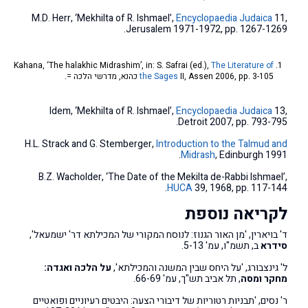
M.D. Herr, ‘Mekhilta of R. Ishmael’,
Encyclopaedia Judaica
11,
Jerusalem 1971-1972, pp. 1267-1269.
Kahana, ‘The halakhic Midrashim’, in: S. Safrai (ed.),
The Literature of
II, Assen 2006, pp. 3-105 כהנא, מדרשי הלכה =.
the Sages
Idem, ‘Mekhilta of R. Ishmael’,
Encyclopaedia Judaica
13,
Detroit 2007, pp. 793-795.
H.L. Strack and G. Stemberger,
Introduction to the Talmud and
Midrash
, Edinburgh 1991.
B.Z. Wacholder, ‘The Date of the Mekilta de-Rabbi Ishmael’,
HUCA
39, 1968, pp. 117-144.
לקריאה נוספת
ד' בויארין, 'מן האור הגנוז: לנוסח המקורי של המכילתא דר' ישמעאל',
סידרא
ב, תשמ"ו, עמ' 5-13.
ל' גינצבורג, 'על היחס שבין המשנה והמכילתא',
על הלכה ואגדה:
מחקר ומסה
, תל אביב תש"ך, עמ' 66-69.
ר' נסים, 'תבניות רטוריות של דיבורי הצעה: היבטים רעיוניים ופואטיים