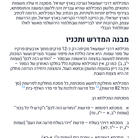
המכילתא דרבי ישמעאל נערכה בארץ ישראל. מסקנה זו עולה משמות
התנאים; מלשון המכילתא שהיא עברית זהה ללשון המשנה והתוספתא,
בצירוף מילים יווניות ולטיניות; מן הכתיב של המכילתא, הדומה לכתיב
הארץ ישראלי; מן הזיקה לסדרי הקריאה בארץ ישראל; ומן הדרשות
עצמן, הקרובות יותר לברייתות שבתלמוד הירושלמי מאשר לאלו
שבתלמוד הבבלי.
מבנה המדרש ותכניו
מכילתא דרבי ישמעאל מקיפה רק כ-12 פרקים מתוך ארבעים פרקיו
של ספר שמות. היא אינה כוללת את סיפור שעבוד מצרים ועשר המכות,
ופותחת למעשה במצווה הראשונה שבספר – "החֹדש הזה לכם" (שמות
י"ב, ב). כמו כן, אין המכילתא עוסקת כלל בחלקו האחרון של הספר –
אין בה דיון במצוַות המשכן ובחטא העגל, והמצווה היחידה הנדונה מחלק
זה היא מצוַות השבת.
המכילתא מחולקת לתשע מסכתות, כל מסכת מחולקת לפרשות (סך
13
12
הכול 82 פרשות),
וכל פרשה להלכות על פי סדר האלף-בית.
מסכתות המכילתא הן:
א. מסכתא דפסחא – פרשות "החודש הזה לכם" ו"קדש לי כל בכור"
(שמות י"ב, א – י"ג, טז).
ב. מסכתא דויהי בשלח – פרשת "ויהי בשלח פרעה את העם" (שמות
י"ג, יז – י"ד, לא).
ג. מסכתא דשירתא – שירת הים (שמות ט"ו, א-כא).