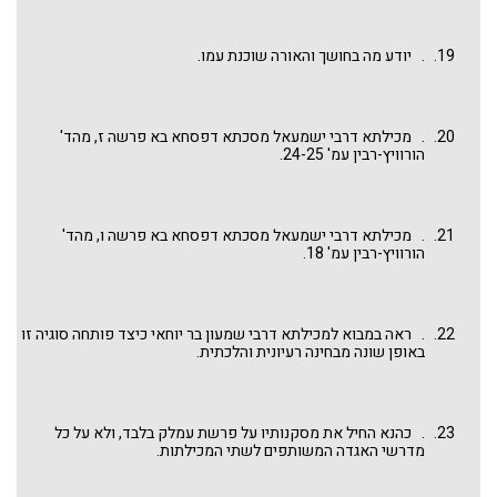
. יודע מה בחושך והאורה שוכנת עמו.
. מכילתא דרבי ישמעאל מסכתא דפסחא בא פרשה ז, מהד'
הורוויץ-רבין עמ' 24-25.
. מכילתא דרבי ישמעאל מסכתא דפסחא בא פרשה ו, מהד'
הורוויץ-רבין עמ' 18.
. ראה במבוא למכילתא דרבי שמעון בר יוחאי כיצד פותחה סוגיה זו
באופן שונה מבחינה רעיונית והלכתית.
. כהנא החיל את מסקנותיו על פרשת עמלק בלבד, ולא על כל
מדרשי האגדה המשותפים לשתי המכילתות.