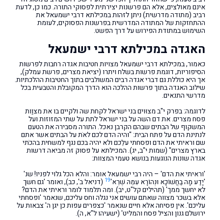
אינם מאולצים, אלא הם פרשנות יצירתית לפסוקי התורה. כמו כן, לדעת
רביב (מתודה מדרשית) ניתן לזהות במכילתא דרבי ישמעאל את
ההתחזקות של המתודה המדרשית בפרשנות הפסוקים, לעומת
השימוש במתודת הפירוש על דרך הפשט.
האגדה במכילתא דרבי ישמעאל
כאמור, במכילתא דרבי ישמעאל מצויות חטיבות אגדה רחבות לפרשות
הסיפוריות, דוגמת פרשות בשלח ויתרו (יציאת מצרים, פרשת עמלק),
אך היא כוללת גם דברי אגדה רבים המשולבים בתוך החטיבות ההלכתיות.
שילוב האגדה בתוך פרשות ההלכה הוא הדרך המקובלת והטבעית בכל
מדרשי התנאים.
לדוגמה: בפרק י"ב מצוּוים בני ישראל לקחת שה ולקיים בו את מצוַות
פסח מצרים. את דם השה על בני ישראל לתת על שתי המזוזות ועל
המשקוף של הבתים שבהם הקרבן נאכל. התורה מסבירה את הטעם
לנתינת הדם על פתח הבית: "והיה הדם לכם לאֹת על הבתים אשר אתם
שם וראיתי את הדם ופסחתי עלֵכם ולא יהיה בכם נגף למשחית בהכֹתי
בארץ מצרים" (שמות י"ב, יג). המכילתא על פסוק זה מביאה דרשות
אגדה שונות הנוגעות בנושא טעמי המצוות:
'וראיתי את הדם' – היה רבי ישמעאל אומר: והלא הכל גלוי לפניו! שנ'
19
'יָדַע מָה בַחֲשׁוֹכָא וּנְהוֹרָא עִמֵּהּ שְׁרֵא'
(דניאל ב', כב), ואומר 'גם חשך
לא יחשך ממך' (תהילים קל"ט, יב). ומה תלמוד לומר וראיתי את הדם?
אלא בשכר מצווה שאתם עושים אני נגלה וחס עליכם, שנאמר 'ופסחתי
עליכם'. אין פסיחה אלא חיים שנאמר 'כצפרים עפות כן יגן ה' צבאות על
ירושלם גנון והציל פסח והמליט' (ישעיהו ל"א, ה).