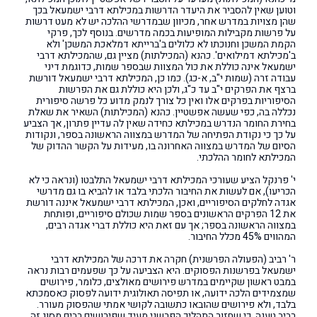
וטוען שאין להסביר את היעדר הדרשות במכילתא דרבי ישמעאל בכך
שהן מצויות במדרש אחר, מכיוון שבמדרשי ההלכה יש לא מעט דרשות
על פרשות מקבילות המופיעות בכמה מדרשים. בנוסף לכך, פרקי
הקמת המשכן וחנוכתו לא כלולים ב'ברייתא דמלאכת המשכן' ולא
ב'מכילתא דמילואים'. כהנא (המכילתות) מציין גם, שהמכילתא דרבי
ישמעאל אינה כוללת את כול המצוות שבספר שמות, כדוגמת דיני
עבודה זרה (שמות י"ב, א-כג). כמו כן, המכילתא דרבי ישמעאל דורשת
ברצף את הפרקים י"ב עד כ"ג, ולכן היא כוללת גם את הפרשות
הסיפוריות בפרקים אלו ואין כל צורך לנמק מדוע כל פרשה סיפורית
נכללה בה, כפי שעשה אפשטיין. כהנא (המכילתות) השאיר את שאלת
בחירת החומר הנדרש במכילתא כחידה שאין לה עדיין פתרון, אך הצביע
על כך כי נקודת הפתיחה של המדרש במצווה הראשונה בספר, ונקודות
הסיום של המדרש במצווה האחרונה בו, מעידות על הקשר ההדוק של
המכילתא לחומר ההלכתי.
י' פרנקל הציע שעורכי המכילתא דרבי ישמעאל התלבטו (ונראה כי לא
הכריעו), אם לעשות את החיבור הלכתי בלבד או להביא בו גם מדרשי
אגדה לחלקים הסיפוריים, ואכן, המכילתא דרבי ישמעאל איננה דורשת
את 12 הפרקים הראשונים בספר שמות שכולם סיפוריים, ופותחת
במצווה הראשונה בספר; אך עם זאת היא כוללת דברי אגדה רבים,
המהווים 45% מכלל החיבור.
ר' רביב (הפעולה הפרשנית) חקרה את דרכה של המכילתא דרבי
ישמעאל בפרשנות הפסוקים. היא הצביעה על כך שפעמים רבות נראה
במבט ראשון שקיימים במדרש פירושים מאולצים, כלומר, פירושים
שמצמידים הלכה ידועה, או תפיסה תאולוגית ידועה לפסוק כאסמכתא
בלבד, ולא פירושים שהובאו כתשובה לקושי אמתי שהפסוק מעורר.
רביב טענה, כי שחזור התהליך הפרשני מעיד שפירושים רבים מסוג זה