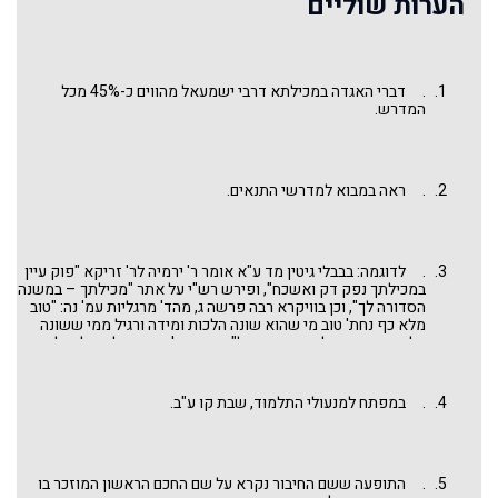
הערות שוליים
. דברי האגדה במכילתא דרבי ישמעאל מהווים כ-45% מכל
המדרש.
. ראה במבוא למדרשי התנאים.
. לדוגמה: בבבלי גיטין מד ע"א אומר ר' ירמיה לר' זריקא "פוק עיין
במכילתך נפק דק ואשכח", ופירש רש"י על אתר "מכילתך – במשנה
הסדורה לך", וכן בוויקרא רבה פרשה ג, מהד' מרגליות עמ' נה: "טוב
מלא כף נחת' טוב מי שהוא שונה הלכות ומידה ורגיל ממי ששונה
הלכות ומידה ותלמוד ואינו רגיל", ופירש ר' נתן הבבלי בעל מילון
הערוך "טוב מי ששונה משניות ומכילתות כלומר מדרשות כעין
מכילתא ומרגילן בפיו".
. במפתח למנעולי התלמוד, שבת קו ע"ב.
. התופעה ששם החיבור נקרא על שם החכם הראשון המוזכר בו