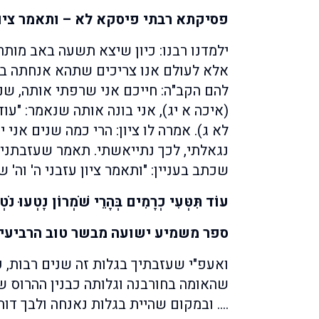
פסיקתא רבתי פיסקא לא – ותאמר ציון
ילמדנו רבנו: כיון שיצא תשעה באב מותר
אלא לעולם אנו צריכים שתהא אנחתה בלב
להם הקב"ה: חייכם אני שרפתי אותה, ש
(איכה א יג), אני בונה אותה שנאמר: "עו
לא ג). אמרה לו ציון: הרי כמה שנים אני
נגאלתי, לכך נתייאשתי. תאמר שעזבתני רי
שכתב בעניין: "ותאמר ציון עזבני ה' וה' ש
עוֹד תִּטְּעִי כְרָמִים בְּהָרֵי שֹׁמְרוֹן נָטְעוּ נֹטְ
ספר משמיע ישועה מבשר טוב הרביעי –
ואעפ"י שעזבתיך בגלות זה שנים רבות, ע
שהאומה בחורבנה וגלותה כבנין ההרוס שי
…. ובמקום שהיית בגלות נאנחה ולבך דוה