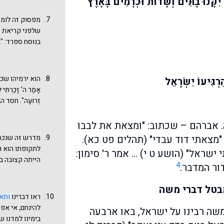
קָּנוּ בָתִּים וְשָׂדוֹת וּכְרָמִים בָּאָרֶץ
אלה הלכנו בעק
גם לאחר מות גדל
נוסף משלנו.
בָּאָרֶץ הַזֹּאת וּבָנ
מפסוק זה לומד
הָרָעָה אֲשֶׁר ע
שלפני קריאת ש
האחרון, עד שמג
בנוסח ספרד: "א
אלעזר לרבי פדת
אלא אהבה רבה. 
על כן משכתיך ח
הוא ירמיהו שכבר בת
רְגִּיעוֹ יִשְׂרָאֵל
"משכני אחריך 
אָמַר ה' זָכַרְתִּי לָך
שנאמר: מרחוק 
זְרוּעָה". חסד
לא ב), לא נאמ
מטות.
הקב"ה אהבת של
. אברהם – שכתוב: "ומצאת את לבבו
היא? אינה אלא
 "מצאתי דוד עבדי" (תהלים פט כא).
מדרש זה שנכתב
אהבתיך". והאש
לתקופתו הוא ו
שראל" (הושע ט י) … אמר ר' סימון:
עולם" בערבית,
הייתה קצובה ב
כעת לעולם ו"ש
4
ור המדבר.
ונמשך ואין לרא
יוחנן ורבי אלע
בטל דברי משה
עונם - נתגלה ק
ראו דברינו
ותאמ
חולק שם וסובר
להינחם, אי אפש
 משה רבינו על ישראל, באו ארבעה
השעבוד). בא מד
בימינו למדנו 