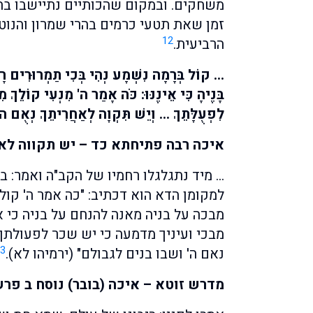
משחקים. ובמקום שהכותיים נתיישבו בהרי
זמן שאת תטעי כרמים בהרי שמרון והנוט
12
הרביעית.
… קוֹל בְּרָמָה נִשְׁמָע נְהִי בְּכִי תַמְרוּרִים רָ
בָּנֶיהָ כִּי אֵינֶנּוּ: כֹּה אָמַר ה' מִנְעִי קוֹלֵךְ מִב
לִפְעֻלָּתֵךְ … וְיֵשׁ תִּקְוָה לְאַחֲרִיתֵךְ נְאֻם ה'
איכה רבה פתיחתא כד – יש תקווה לא
… מיד נתגלגלו רחמיו של הקב"ה ואמר: 
למקומן הדא הוא דכתיב: "כה אמר ה' קול
מבכה על בניה מאנה להנחם על בניה כי אינ
מבכי ועיניך מדמעה כי יש שכר לפעולתך ו
3
נאם ה' ושבו בנים לגבולם" (ירמיהו לא).
מדרש זוטא – איכה (בובר) נוסח ב פר