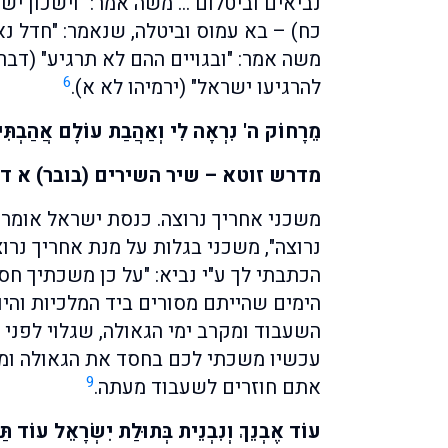
נביאים וביטלום … משה אמר: "וישכון יש
כח) – בא עמוס וביטלה, שנאמר: "חדל נא 
משה אמר: "ובגויים ההם לא תרגיע" (דברי
6
להרגיעו ישראל" (ירמיהו לא א).
מֵרָחוֹק ה' נִרְאָה לִי וְאַהֲבַת עוֹלָם אֲהַבְתִּיך
מדרש זוטא – שיר השירים (בובר) א ד
משכני אחריך נרוצה. כנסת ישראל אומרת
נרוצה", משכני בגלות על מנת אחריך נרוצ
הכתבתי לך ע"י נביא: "על כן משכתיך חסד"
הימים שהייתם מסורים ביד המלכיות והיו
השעבוד ומקרב ימי הגאולה, שגלוי לפני
עכשיו משכתי לכם בחסד את הגאולה ומי
9
אתם חוזרים לשעבוד מעתה.
עוֹד אֶבְנֵךְ וְנִבְנֵית בְּתוּלַת יִשְׂרָאֵל עוֹד תַּ