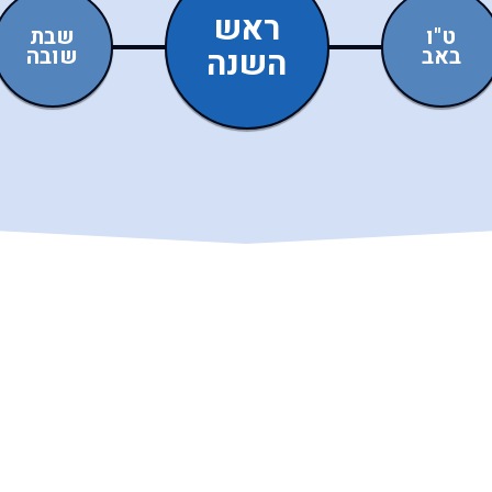
ראש
ט"ו
שבת
באב
השנה
שובה