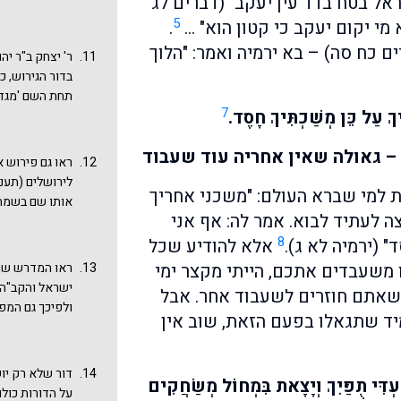
ראל בטח בדד עין יעקב" (דברים לג
סיבה. יכול היה
החורבן היא חל
5
לפניו שגאולות
מי יקום יעקב כי קטון הוא" …
.
לשעבוד מעתה". 
בתולדות בית שנ
ם כח סה) – בא ירמיה ואמר: "הלוך
זה מזה ונשענים
ר' יצחק ב"ר יה
ולא הייתה זו ג
מדרש אופטימי 
את הגלות בחסד
בסיני שכולם ז
תחת השם 'מגדו
חוזרים לשעבוד
הקב"ה להחזירן
7
ְ עַל כֵּן מְשַׁכְתִּיךְ חָסֶד.
בעקבות הגירוש
החמישית היא ה
ויצאת במחול מ
דניאל, השני 'י
היום עם תקומת
הקב"ה לישראל 
 – גאולה שאין אחריה עוד שעבוד
שהובאו בחז"ל,
הארוכה והמתמש
ראו גם פירוש 
הגואל, שנאמר: 
מחולק לשבעה ע
התקומה בימינו
לירושלים (תעני
הנני מביא אותם
 למי שברא העולם: "משכני אחריך
ישראל ומוודאי
אותו שם בשמחה
ה לעתיד לבוא. אמר לה: אף אני
וישראל ויהודה 
המתים, בניין ב
8
היות שירים ויי
 (ירמיה לא ג).
אלא להודיע שכל
החזרת כתר לעם
שניטע כרמים ת
 משעבדים אתכם, הייתי מקצר ימי
ראו המדרש שם 
מקום שהתפקרו 
ישראל והקב"ה 
 שאתם חוזרים לשעבוד אחר. אבל
בידם שהיה רחוק
ולפיכך גם המפ
ד שתגאלו בפעם הזאת, שוב אין
בזמן ההוא היה 
טז: "ויקרא בהם
שבשרתי לעתיד,
הכתוב רחל מבכה
אמר הכתוב בני
דור שלא רק יו
עְדִּי תֻפַּיִךְ וְיָצָאת בִּמְחוֹל מְשַׂחֲקִים
פרשת נשא יד ח
על הדורות כולם