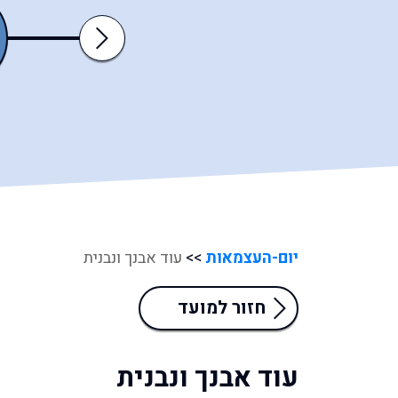
מגילת
תשעה
Next
רות
באב
יום-העצמאות
>>
עוד אבנך ונבנית
חזור למועד
עוד אבנך ונבנית