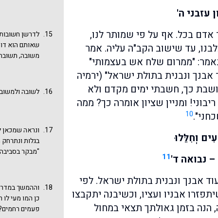
שהיתה עקרת הב
 עזבני ה'
בני רחל אשת יע
בכניסה לארץ ו
 אדם בכל. אף על פי שמותר לנו,
לדרשן חשובות 
אחיות (רמב"ן ו
שאותם הוא דור
המכפלה משום ש
נו, עד שישוב הקב"ה עליה. אמר
משובה, תשובה ו
הסימבולי על ה
נאמר: "ממרום שלח אש בעצמותי"
ניצבים. הביטוי
המפגש לעתיד ל
ד אבנך ונבנית בתולת ישראל" (ירמיה
מכוון גם לפסו
דכתיב: כה אמר 
 יושבת כך, חשבתי ימים מקדם ולא
ואולי ציפה דווקא לו:
קולך מבכי ועינ
לשובה ולמשובה
חֶסֶד נְעוּרַיִךְ אַהֲ
תקוה לאחריתך נ
בוני! ומניין שציון אומרה כך? ממה
פרק ב פסוק ב)
לבינו? ויאמרו 
10
כחני".
מפגש יעקב ורח
ונראה שמכאן ל
ובצבאיו, הוא יע
עִים וְחִלֵּלוּ
בגלות ונתרחק 
עולם.
"מבקר בסביבה"
11
 נבואה ד'
נוראים לעגנון,
חסידיים יאירו א
וד אבנך ונבנית בתולת ישראל. לפי
זה שהקב"ה שולח
וההמשך במדרש
תפזרו אבניו ועציו, וכשיבנה יתקבצו
לבדוק בציציות
כן המו מעי לו 
הישועה באורח פ
, הנה בזמן גאולתך תצאי במחול
פעמים רחמים? 
לַמָּוֶת וּמָטִים ל