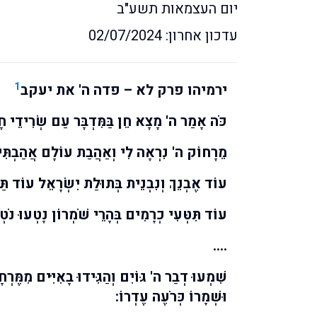
יום העצמאות תשע"ב
עדכון אחרון: 02/07/2024
1
ירמיהו פרק לא – פדה ה' את יעקב
כֹּה אָמַר ה' מָצָא חֵן בַּמִּדְבָּר עַם שְׂרִידֵי חָר
מֵרָחוֹק ה' נִרְאָה לִי וְאַהֲבַת עוֹלָם אֲהַבְתִּיך
עוֹד אֶבְנֵךְ וְנִבְנֵית בְּתוּלַת יִשְׂרָאֵל עוֹד תַּ
עוֹד תִּטְּעִי כְרָמִים בְּהָרֵי שֹׁמְרוֹן נָטְעוּ נֹטְ
….
שִׁמְעוּ דְבַר ה' גּוֹיִם וְהַגִּידוּ בָאִיִּים מִמֶּרְחָ
וּשְׁמָרוֹ כְּרֹעֶה עֶדְרוֹ: