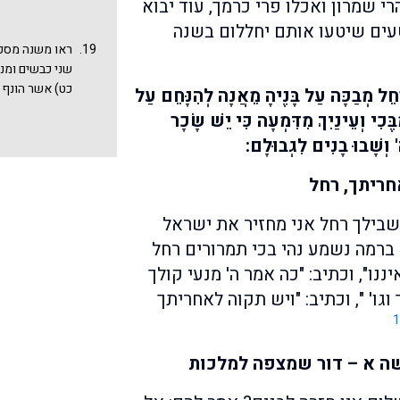
 שמרון ואכלו פרי כרמך, עוד יבוא
היו אומות העו
ומפטירים בשפתו
עים שיטעו אותם יחללום בשנה
בשעה שהיה יוצ
ראו משנה מסכת
שלשה מלכיות ב
שני כבשים ומנ
שהותו בגלות (
כט) אשר הונף ו
חֵל מְבַכָּה עַל בָּנֶיהָ מֵאֲנָה לְהִנָּחֵם עַל
ומנסה לחדש תק
נפנוף ונענוע מ
ֶּכִי וְעֵינַיִךְ מִדִּמְעָה כִּי יֵשׁ שָׂכָר
בחידוש עצמאות
 וְשָׁבוּ בָנִים לִגְבוּלָם:
חריתך, רחל
בשבילך רחל אני מחזיר את ישראל
 ברמה נשמע נהי בכי תמרורים רחל
נו", וכתיב: "כה אמר ה' מנעי קולך
גו' ", וכתיב: "ויש תקוה לאחריתך
1
שה א – דור שמצפה למלכות