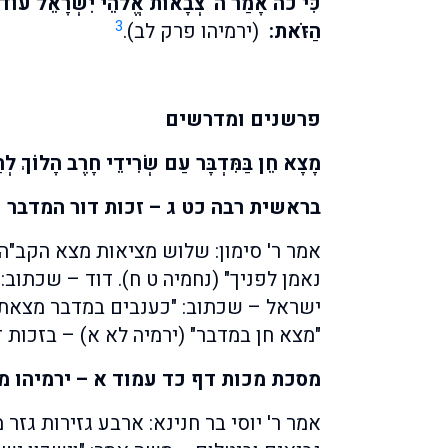
כִּי כֹה אָמַר ה' צְבָאוֹת אֱלֹהֵי יִשְׂרָאֵל עוֹד יִ
3
הַזֹּאת:
(ירמיהו פרק לב).
פרשנים ומדרשים
מָצָא חֵן בַּמִּדְבָּר עַם שְׂרִידֵי חָרֶב הָלוֹךְ לְהַ
בראשית רבה כט ג – זכות דור המדבר
אמר ר' סימון: שלוש מציאות מצא הקב"ה
נאמן לפניך" (נחמיה ט ח). דוד – שכתוב:
ישראל – שכתוב: "כענבים במדבר מצאתי י
"מצא חן במדבר" (ירמיה לא א) – בזכות ד
מסכת מכות דף כד עמוד א – ירמיהו מ
אמר ר' יוסי בר חנינא: ארבע גזירות גזר