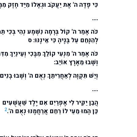
כִּי פָדָה ה' אֶת יַעֲקֹב וּגְאָלוֹ מִיַּד חָזָק מִמֶּנ
….
כֹּה אָמַר ה' קוֹל בְּרָמָה נִשְׁמָע נְהִי בְּכִי תַמ
לְהִנָּחֵם עַל בָּנֶיהָ כִּי אֵינֶנּוּ: ס
כֹּה אָמַר ה' מִנְעִי קוֹלֵךְ מִבֶּכִי וְעֵינַיִךְ מִדּ
וְשָׁבוּ מֵאֶרֶץ אוֹיֵב:
וְיֵשׁ תִּקְוָה לְאַחֲרִיתֵךְ נְאֻם ה' וְשָׁבוּ בָנִים
….
הֲבֵן יַקִּיר לִי אֶפְרַיִם אִם יֶלֶד שַׁעֲשֻׁעִים כִּי 
2
כֵּן הָמוּ מֵעַי לוֹ רַחֵם אֲרַחֲמֶנּוּ נְאֻם ה'.